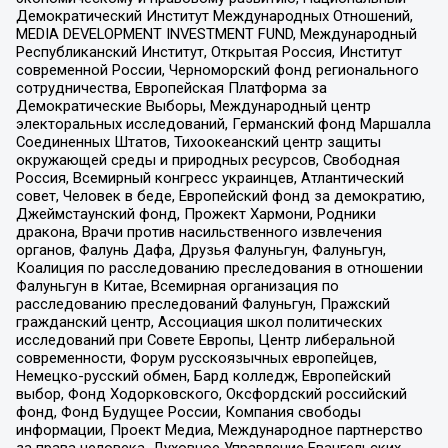
Демократический Институт Международных Отношений,
MEDIA DEVELOPMENT INVESTMENT FUND, Международный
Республиканский Институт, Открытая Россия, Институт
современной России, Черноморский фонд регионального
сотрудничества, Европейская Платформа за
Демократические Выборы, Международный центр
электоральных исследований, Германский фонд Маршалла
Соединенных Штатов, Тихоокеанский центр защиты
окружающей среды и природных ресурсов, Свободная
Россия, Всемирный конгресс украинцев, Атлантический
совет, Человек в беде, Европейский фонд за демократию,
Джеймстаунский фонд, Прожект Хармони, Родники
дракона, Врачи против насильственного извлечения
органов, Фалунь Дафа, Друзья Фалуньгун, Фалуньгун,
Коалиция по расследованию преследования в отношении
Фалуньгун в Китае, Всемирная организация по
расследованию преследований Фалуньгун, Пражский
гражданский центр, Ассоциация школ политических
исследований при Совете Европы, Центр либеральной
современности, Форум русскоязычных европейцев,
Немецко-русский обмен, Бард колледж, Европейский
выбор, Фонд Ходорковского, Оксфордский российский
фонд, Фонд Будущее России, Компания свободы
информации, Проект Медиа, Международное партнерство
за права человека, Духовное Управление Евангельских