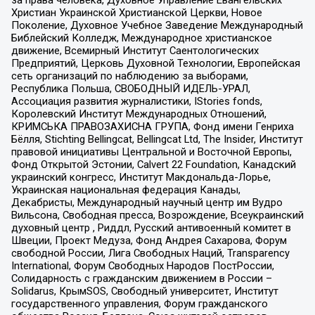
Христиан Украинской Христианской Церкви, Новое
Поколение, Духовное Учебное Заведение Международный
Библейский Колледж, Международное христианское
движение, Всемирный Институт Саентологических
Предприятий, Церковь Духовной Технологии, Европейская
сеть организаций по наблюдению за выборами,
Республика Польша, СВОБОДНЫЙ ИДЕЛЬ-УРАЛ,
Ассоциация развития журналистики, IStories fonds,
Королевский Институт Международных Отношений,
КРИМСЬКА ПРАВОЗАХИСНА ГРУПА, Фонд имени Генриха
Бёлля, Stichting Bellingcat, Bellingcat Ltd, The Insider, Институт
правовой инициативы Центральной и Восточной Европы,
Фонд Открытой Эстонии, Calvert 22 Foundation, Канадский
украинский конгресс, Институт Макдональда-Лорье,
Украинская национальная федерация Канады,
Декабристы, Международный научный центр им Вудро
Вильсона, Свободная пресса, Возрождение, Всеукраинский
духовный центр , Риддл, Русский антивоенный комитет в
Швеции, Проект Медуза, Фонд Андрея Сахарова, Форум
свободной России, Лига Свободных Наций, Transparеncy
International, Форум Свободных Народов ПостРоссии,
Солидарность с гражданским движением в России –
Solidarus, КрымSOS, Свободный университет, Институт
государственного управления, Форум гражданского