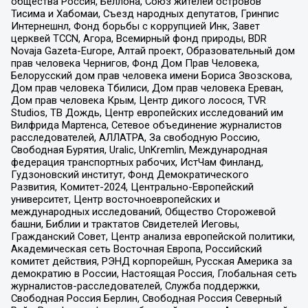
общества Россия, Беллона, Союз жителей островов
Тисима и Хабомаи, Съезд народных депутатов, Гринпис
Интернешнл, Фонд борьбы с коррупцией Инк, Завет
церквей TCCN, Агора, Всемирный фонд природы, BDR
Novaja Gazeta-Europe, Алтай проект, Образовательный дом
прав человека Чернигов, Фонд Дом Прав Человека,
Белорусский дом прав человека имени Бориса Звозскова,
Дом прав человека Тбилиси, Дом прав человека Ереван,
Дом прав человека Крым, Центр дикого лосося, TVR
Studios, ТВ Дождь, Центр европейских исследований им
Вилфрида Мартенса, Сетевое объединение журналистов
расследователей, АЛЛАТРА, За свободную Россию,
Свободная Бурятия, Uralic, UnKremlin, Международная
федерация транспортных рабочих, ИстЧам Финланд,
Гудзоновский институт, Фонд Демократического
Развития, Комитет-2024, Центрально-Европейский
университет, Центр восточноевропейских и
международных исследований, Общество Сторожевой
башни, Библии и трактатов Свидетелей Иеговы,
Гражданский Совет, Центр анализа европейской политики,
Академическая сеть Восточная Европа, Российский
комитет действия, РЭНД корпорейшн, Русская Америка за
демократию в России, Настоящая Россия, Глобальная сеть
журналистов-расследователей, Служба поддержки,
Свободная Россия Берлин, Свободная Россия Северный