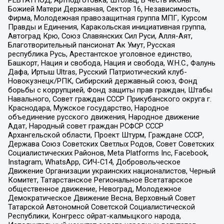
РЕВТАТПОД, Артподготовка, Штольц, В честь иконы
Божией Матери Державная, Сектор 16, Независимость,
Фирма, Молодежная правозащитная группа МПГ, Курсом
Правды и Единения, Каракольская инициативная группа,
Автоград Крю, Союз Славянских Сил Руси, Алля-Аят,
Благотворительный пансионат Ак Умут, Русская
республика Русь, Арестантское уголовное единство,
Башкорт, Нация и свобода, Нация и свобода, W.H.С., Фалунь
Дафа, Иртыш Ultras, Русский Патриотический клуб-
Новокузнецк/РПК, Сибирский державный союз, Фонд
борьбы с коррупцией, Фонд защиты прав граждан, Штабы
Навального, Совет граждан СССР Прикубанского округа г.
Краснодара, Мужское государство, Народное
объединение русского движения, Народное движение
Адат, Народный совет граждан РСФСР СССР
Архангельской области, Проект Штурм, Граждане СССР,
Держава Союз Советских Светлых Родов, Совет Советских
Социалистических Районов, Meta Platforms Inc, Facebook,
Instagram, WhatsApp, СИЧ-С14, Добровольческое
Движение Организации украинских националистов, Черный
Комитет, Татарстанское Региональное Всетатарское
общественное движение, Невоград, Молодежное
Демократическое Движение Весна, Верховный Совет
Татарской Автономной Советской Социалистической
Республики, Конгресс ойрат-калмыцкого народа,