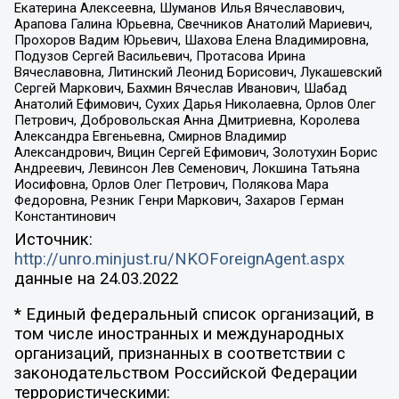
Екатерина Алексеевна, Шуманов Илья Вячеславович,
Арапова Галина Юрьевна, Свечников Анатолий Мариевич,
Прохоров Вадим Юрьевич, Шахова Елена Владимировна,
Подузов Сергей Васильевич, Протасова Ирина
Вячеславовна, Литинский Леонид Борисович, Лукашевский
Сергей Маркович, Бахмин Вячеслав Иванович, Шабад
Анатолий Ефимович, Сухих Дарья Николаевна, Орлов Олег
Петрович, Добровольская Анна Дмитриевна, Королева
Александра Евгеньевна, Смирнов Владимир
Александрович, Вицин Сергей Ефимович, Золотухин Борис
Андреевич, Левинсон Лев Семенович, Локшина Татьяна
Иосифовна, Орлов Олег Петрович, Полякова Мара
Федоровна, Резник Генри Маркович, Захаров Герман
Константинович
Источник:
http://unro.minjust.ru/NKOForeignAgent.aspx
данные на
24.03.2022
* Единый федеральный список организаций, в
том числе иностранных и международных
организаций, признанных в соответствии с
законодательством Российской Федерации
террористическими: