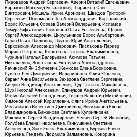
Пивоваров Андрей Сергеевич, Аверин Виталий Евгеньевич,
Барахоев Магомед Бекханович, Шарипков Олег
Викторович, Мошель Ирина Ароновна, Шведов Григорий
Сергеевич, Пономарев Лев Александрович, Каргалицкий
Борис Юльевич, Созаев Валерий Валерьевич, Исламов
Тимур Рифгатович, Романова Ольга Евгеньевна, Щаров
Сергей Алексадрович, Цирульников Борис Альбертович,
Гасан Ольга Павловна, Паутов Юрий Анатольевич,
Верховский Александр Маркович, Пислакова-Паркер
Марина Петровна, Кочеткова Татьяна Владимировна,
Чуркина Наталья Валерьевна, Акимова Татьяна
Николаевна, Золотарева Екатерина Александровна,
Рачинский Ян Збигневич, Жемкова Елена Борисовна,
Гудков Лев Дмитриевич, Илларионова Юлия Юрьевна,
Саранг Анна Васильевна, Захарова Светлана Сергеевна,
Аверин Владимир Анатольевич, Щур Татьяна Михайловна,
Щур Николай Алексеевич, Блинушов Андрей Юрьевич,
Мосин Алексей Геннадьевич, Гефтер Валентин Михайлович,
Симонов Алексей Кириллович, Флиге Ирина Анатольевна,
Мельникова Валентина Дмитриевна, Вититинова Елена
Владимировна, Баженова Светлана Куприяновна,
Максимов Сергей Владимирович, Беляев Сергей Иванович,
Голубева Елена Николаевна, Ганнушкина Светлана
Алексеевна, Закс Елена Владимировна, Буртина Елена
Юрьевна, Гендель Людмила Залмановна, Кокорина