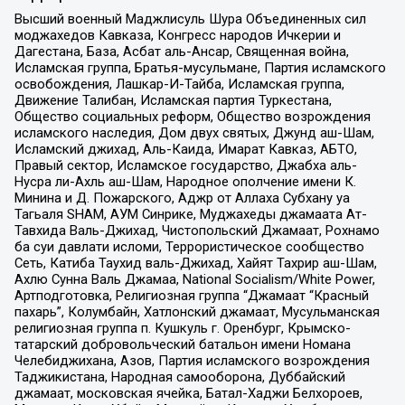
Высший военный Маджлисуль Шура Объединенных сил
моджахедов Кавказа, Конгресс народов Ичкерии и
Дагестана, База, Асбат аль-Ансар, Священная война,
Исламская группа, Братья-мусульмане, Партия исламского
освобождения, Лашкар-И-Тайба, Исламская группа,
Движение Талибан, Исламская партия Туркестана,
Общество социальных реформ, Общество возрождения
исламского наследия, Дом двух святых, Джунд аш-Шам,
Исламский джихад, Аль-Каида, Имарат Кавказ, АБТО,
Правый сектор, Исламское государство, Джабха аль-
Нусра ли-Ахль аш-Шам, Народное ополчение имени К.
Минина и Д. Пожарского, Аджр от Аллаха Субхану уа
Тагьаля SHAM, АУМ Синрике, Муджахеды джамаата Ат-
Тавхида Валь-Джихад, Чистопольский Джамаат, Рохнамо
ба суи давлати исломи, Террористическое сообщество
Сеть, Катиба Таухид валь-Джихад, Хайят Тахрир аш-Шам,
Ахлю Сунна Валь Джамаа, National Socialism/White Power,
Артподготовка, Религиозная группа “Джамаат “Красный
пахарь”, Колумбайн, Хатлонский джамаат, Мусульманская
религиозная группа п. Кушкуль г. Оренбург, Крымско-
татарский добровольческий батальон имени Номана
Челебиджихана, Азов, Партия исламского возрождения
Таджикистана, Народная самооборона, Дуббайский
джамаат, московская ячейка, Батал-Хаджи Белхороев,