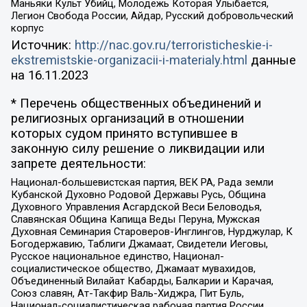
Маньяки Культ Убийц, Молодёжь Которая Улыбается,
Легион Свобода России, Айдар, Русский добровольческий
корпус
Источник:
http://nac.gov.ru/terroristicheskie-i-
ekstremistskie-organizacii-i-materialy.html
данные
на
16.11.2023
* Перечень общественных объединений и
религиозных организаций в отношении
которых судом принято вступившее в
законную силу решение о ликвидации или
запрете деятельности:
Национал-большевистская партия, ВЕК РА, Рада земли
Кубанской Духовно Родовой Державы Русь, Община
Духовного Управления Асгардской Веси Беловодья,
Славянская Община Капища Веды Перуна, Мужская
Духовная Семинария Староверов-Инглингов, Нурджулар, К
Богодержавию, Таблиги Джамаат, Свидетели Иеговы,
Русское национальное единство, Национал-
социалистическое общество, Джамаат мувахидов,
Объединенный Вилайат Кабарды, Балкарии и Карачая,
Союз славян, Ат-Такфир Валь-Хиджра, Пит Буль,
Национал-социалистическая рабочая партия России,