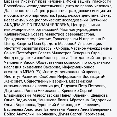
Евразии, Институт прав человека, Фонд защиты гласности,
Российский исследовательский центр по правам человека,
Дальневосточный центр развития гражданских инициатив
и социального партнерства, Гражданское действие, Центр
независимых социологических исследований, Сутяжник,
АКАДЕМИЯ ПО ПРАВАМ ЧЕЛОВЕКА, Центр развития
некоммерческих организаций, Частное учреждение в
Калининграде Совета Министров северных стран,
Гражданское содействие, Трансперенси Интернешнл-Р,
Центр Защиты Прав Средств Массовой Информации,
Институт развития прессы - Сибирь, Частное учреждение в
Санкт-Петербурге Совета Министров Северных Стран,
Фонд поддержки свободы прессы, Гражданский контроль,
Человек и Закон, Общественная комиссия по сохранению
наследия академика Сахарова, Информационное
агентство МЕМО. РУ, Институт региональной прессы,
Институт Развития Свободы Информации, Экозащита!-
Женсовет, Общественный вердикт, Евразийская
антимонопольная ассоциация, Бедушев Петр Петрович,
Дзугкоева Регина Николаевна, Кривенко Сергей
Владимирович, Милославский Павел Юрьевич, Шнырова
Ольга Вадимовна, Чанышева Лилия Айратовна, Сидорович
Ольга Борисовна, Туровский Александр Алексеевич,
Васильева Анастасия Евгеньевна, Ривина Анна Валерьевна,
Бойко Анатолий Николаевич, Дугин Сергей Георгиевич,