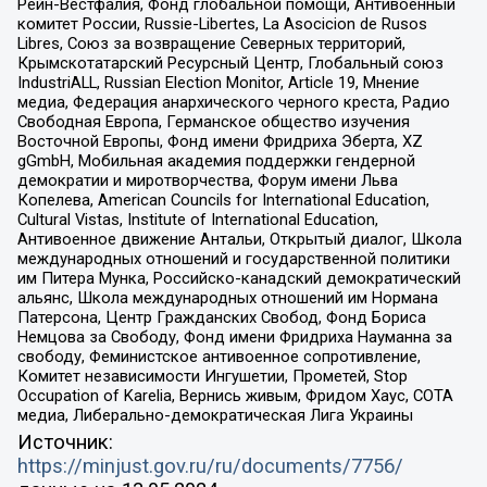
Рейн-Вестфалия, Фонд глобальной помощи, Антивоенный
комитет России, Russie-Libertes, La Asocicion de Rusos
Libres, Союз за возвращение Северных территорий,
Крымскотатарский Ресурсный Центр, Глобальный союз
IndustriALL, Russian Election Monitor, Article 19, Мнение
медиа, Федерация анархического черного креста, Радио
Свободная Европа, Германское общество изучения
Восточной Европы, Фонд имени Фридриха Эберта, XZ
gGmbH, Мобильная академия поддержки гендерной
демократии и миротворчества, Форум имени Льва
Копелева, American Councils for International Education,
Cultural Vistas, Institute of International Education,
Антивоенное движение Антальи, Открытый диалог, Школа
международных отношений и государственной политики
им Питера Мунка, Российско-канадский демократический
альянс, Школа международных отношений им Нормана
Патерсона, Центр Гражданских Свобод, Фонд Бориса
Немцова за Свободу, Фонд имени Фридриха Науманна за
свободу, Феминистское антивоенное сопротивление,
Комитет независимости Ингушетии, Прометей, Stop
Occupation of Karelia, Вернись живым, Фридом Хаус, СОТА
медиа, Либерально-демократическая Лига Украины
Источник:
https://minjust.gov.ru/ru/documents/7756/