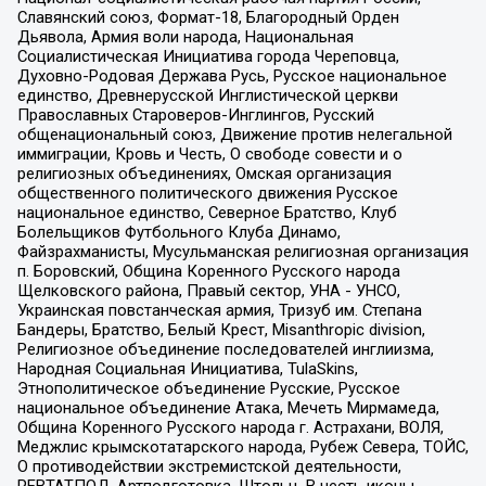
Славянский союз, Формат-18, Благородный Орден
Дьявола, Армия воли народа, Национальная
Социалистическая Инициатива города Череповца,
Духовно-Родовая Держава Русь, Русское национальное
единство, Древнерусской Инглистической церкви
Православных Староверов-Инглингов, Русский
общенациональный союз, Движение против нелегальной
иммиграции, Кровь и Честь, О свободе совести и о
религиозных объединениях, Омская организация
общественного политического движения Русское
национальное единство, Северное Братство, Клуб
Болельщиков Футбольного Клуба Динамо,
Файзрахманисты, Мусульманская религиозная организация
п. Боровский, Община Коренного Русского народа
Щелковского района, Правый сектор, УНА - УНСО,
Украинская повстанческая армия, Тризуб им. Степана
Бандеры, Братство, Белый Крест, Misanthropic division,
Религиозное объединение последователей инглиизма,
Народная Социальная Инициатива, TulaSkins,
Этнополитическое объединение Русские, Русское
национальное объединение Атака, Мечеть Мирмамеда,
Община Коренного Русского народа г. Астрахани, ВОЛЯ,
Меджлис крымскотатарского народа, Рубеж Севера, ТОЙС,
О противодействии экстремистской деятельности,