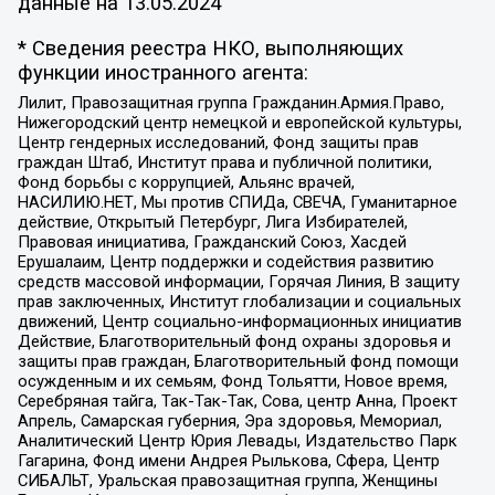
данные на
13.05.2024
* Сведения реестра НКО, выполняющих
функции иностранного агента:
Лилит, Правозащитная группа Гражданин.Армия.Право,
Нижегородский центр немецкой и европейской культуры,
Центр гендерных исследований, Фонд защиты прав
граждан Штаб, Институт права и публичной политики,
Фонд борьбы с коррупцией, Альянс врачей,
НАСИЛИЮ.НЕТ, Мы против СПИДа, СВЕЧА, Гуманитарное
действие, Открытый Петербург, Лига Избирателей,
Правовая инициатива, Гражданский Союз, Хасдей
Ерушалаим, Центр поддержки и содействия развитию
средств массовой информации, Горячая Линия, В защиту
прав заключенных, Институт глобализации и социальных
движений, Центр социально-информационных инициатив
Действие, Благотворительный фонд охраны здоровья и
защиты прав граждан, Благотворительный фонд помощи
осужденным и их семьям, Фонд Тольятти, Новое время,
Серебряная тайга, Так-Так-Так, Сова, центр Анна, Проект
Апрель, Самарская губерния, Эра здоровья, Мемориал,
Аналитический Центр Юрия Левады, Издательство Парк
Гагарина, Фонд имени Андрея Рылькова, Сфера, Центр
СИБАЛЬТ, Уральская правозащитная группа, Женщины