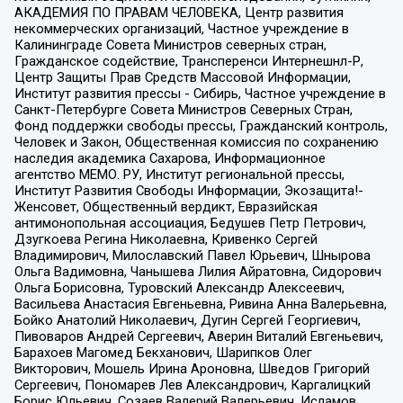
АКАДЕМИЯ ПО ПРАВАМ ЧЕЛОВЕКА, Центр развития
некоммерческих организаций, Частное учреждение в
Калининграде Совета Министров северных стран,
Гражданское содействие, Трансперенси Интернешнл-Р,
Центр Защиты Прав Средств Массовой Информации,
Институт развития прессы - Сибирь, Частное учреждение в
Санкт-Петербурге Совета Министров Северных Стран,
Фонд поддержки свободы прессы, Гражданский контроль,
Человек и Закон, Общественная комиссия по сохранению
наследия академика Сахарова, Информационное
агентство МЕМО. РУ, Институт региональной прессы,
Институт Развития Свободы Информации, Экозащита!-
Женсовет, Общественный вердикт, Евразийская
антимонопольная ассоциация, Бедушев Петр Петрович,
Дзугкоева Регина Николаевна, Кривенко Сергей
Владимирович, Милославский Павел Юрьевич, Шнырова
Ольга Вадимовна, Чанышева Лилия Айратовна, Сидорович
Ольга Борисовна, Туровский Александр Алексеевич,
Васильева Анастасия Евгеньевна, Ривина Анна Валерьевна,
Бойко Анатолий Николаевич, Дугин Сергей Георгиевич,
Пивоваров Андрей Сергеевич, Аверин Виталий Евгеньевич,
Барахоев Магомед Бекханович, Шарипков Олег
Викторович, Мошель Ирина Ароновна, Шведов Григорий
Сергеевич, Пономарев Лев Александрович, Каргалицкий
Борис Юльевич, Созаев Валерий Валерьевич, Исламов