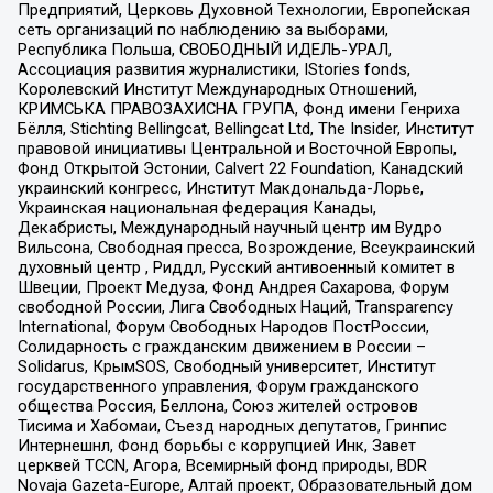
Предприятий, Церковь Духовной Технологии, Европейская
сеть организаций по наблюдению за выборами,
Республика Польша, СВОБОДНЫЙ ИДЕЛЬ-УРАЛ,
Ассоциация развития журналистики, IStories fonds,
Королевский Институт Международных Отношений,
КРИМСЬКА ПРАВОЗАХИСНА ГРУПА, Фонд имени Генриха
Бёлля, Stichting Bellingcat, Bellingcat Ltd, The Insider, Институт
правовой инициативы Центральной и Восточной Европы,
Фонд Открытой Эстонии, Calvert 22 Foundation, Канадский
украинский конгресс, Институт Макдональда-Лорье,
Украинская национальная федерация Канады,
Декабристы, Международный научный центр им Вудро
Вильсона, Свободная пресса, Возрождение, Всеукраинский
духовный центр , Риддл, Русский антивоенный комитет в
Швеции, Проект Медуза, Фонд Андрея Сахарова, Форум
свободной России, Лига Свободных Наций, Transparеncy
International, Форум Свободных Народов ПостРоссии,
Солидарность с гражданским движением в России –
Solidarus, КрымSOS, Свободный университет, Институт
государственного управления, Форум гражданского
общества Россия, Беллона, Союз жителей островов
Тисима и Хабомаи, Съезд народных депутатов, Гринпис
Интернешнл, Фонд борьбы с коррупцией Инк, Завет
церквей TCCN, Агора, Всемирный фонд природы, BDR
Novaja Gazeta-Europe, Алтай проект, Образовательный дом