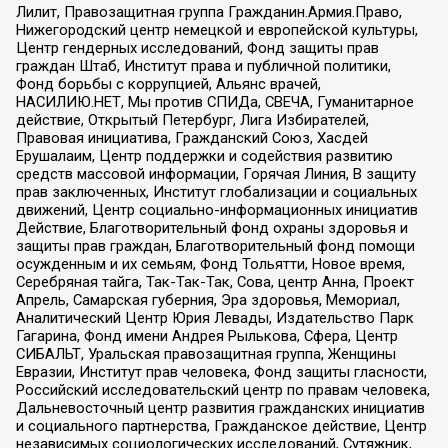
Лилит, Правозащитная группа Гражданин.Армия.Право,
Нижегородский центр немецкой и европейской культуры,
Центр гендерных исследований, Фонд защиты прав
граждан Штаб, Институт права и публичной политики,
Фонд борьбы с коррупцией, Альянс врачей,
НАСИЛИЮ.НЕТ, Мы против СПИДа, СВЕЧА, Гуманитарное
действие, Открытый Петербург, Лига Избирателей,
Правовая инициатива, Гражданский Союз, Хасдей
Ерушалаим, Центр поддержки и содействия развитию
средств массовой информации, Горячая Линия, В защиту
прав заключенных, Институт глобализации и социальных
движений, Центр социально-информационных инициатив
Действие, Благотворительный фонд охраны здоровья и
защиты прав граждан, Благотворительный фонд помощи
осужденным и их семьям, Фонд Тольятти, Новое время,
Серебряная тайга, Так-Так-Так, Сова, центр Анна, Проект
Апрель, Самарская губерния, Эра здоровья, Мемориал,
Аналитический Центр Юрия Левады, Издательство Парк
Гагарина, Фонд имени Андрея Рылькова, Сфера, Центр
СИБАЛЬТ, Уральская правозащитная группа, Женщины
Евразии, Институт прав человека, Фонд защиты гласности,
Российский исследовательский центр по правам человека,
Дальневосточный центр развития гражданских инициатив
и социального партнерства, Гражданское действие, Центр
независимых социологических исследований, Сутяжник,