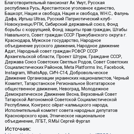
Благотворительный пансионат Ак Умут, Русская
республика Русь, Арестантское уголовное единство,
Башкорт, Нация и свобода, Нация и свобода, W.H.С., Фалунь
Дафа, Иртыш Ultras, Русский Патриотический клуб-
Новокузнецк/РПК, Сибирский державный союз, Фонд
борьбы с коррупцией, Фонд защиты прав граждан, Штабы
Навального, Совет граждан СССР Прикубанского округа г.
Краснодара, Мужское государство, Народное
объединение русского движения, Народное движение
Адат, Народный совет граждан РСФСР СССР
Архангельской области, Проект Штурм, Граждане СССР,
Держава Союз Советских Светлых Родов, Совет Советских
Социалистических Районов, Meta Platforms Inc, Facebook,
Instagram, WhatsApp, СИЧ-С14, Добровольческое
Движение Организации украинских националистов, Черный
Комитет, Татарстанское Региональное Всетатарское
общественное движение, Невоград, Молодежное
Демократическое Движение Весна, Верховный Совет
Татарской Автономной Советской Социалистической
Республики, Конгресс ойрат-калмыцкого народа,
Исполнительный комитет совета народных депутатов
Красноярского края, Этническое национальное
объединение, ЛГБТ, Я.МЫ Сергей Фургал
Источник: