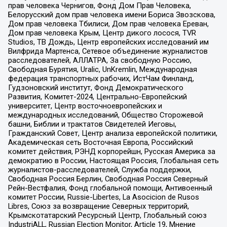
прав человека Чернигов, Фонд Дом Прав Человека,
Белорусский дом прав человека имени Бориса Звозскова,
Дом прав человека Тбилиси, Дом прав человека Ереван,
Дом прав человека Крым, Центр дикого лосося, TVR
Studios, ТВ Дождь, Центр европейских исследований им
Вилфрида Мартенса, Сетевое объединение журналистов
расследователей, АЛЛАТРА, За свободную Россию,
Свободная Бурятия, Uralic, UnKremlin, Международная
федерация транспортных рабочих, ИстЧам Финланд,
Гудзоновский институт, Фонд Демократического
Развития, Комитет-2024, Центрально-Европейский
университет, Центр восточноевропейских и
международных исследований, Общество Сторожевой
башни, Библии и трактатов Свидетелей Иеговы,
Гражданский Совет, Центр анализа европейской политики,
Академическая сеть Восточная Европа, Российский
комитет действия, РЭНД корпорейшн, Русская Америка за
демократию в России, Настоящая Россия, Глобальная сеть
журналистов-расследователей, Служба поддержки,
Свободная Россия Берлин, Свободная Россия Северный
Рейн-Вестфалия, Фонд глобальной помощи, Антивоенный
комитет России, Russie-Libertes, La Asocicion de Rusos
Libres, Союз за возвращение Северных территорий,
Крымскотатарский Ресурсный Центр, Глобальный союз
IndustriALL, Russian Election Monitor, Article 19, Мнение