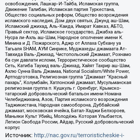
освобождения, Лашкар-И-Тайба, Исламская группа,
Движение Талибан, Исламская партия Туркестана,
Общество социальных реформ, Общество возрождения
исламского наследия, Дом двух святых, Джунд аш-Шам,
Исламский джихад, Аль-Каида, Имарат Кавказ, АБТО,
Правый сектор, Исламское государство, Джабха аль-
Нусра ли-Ахль аш-Шам, Народное ополчение имени К.
Минина и Д. Пожарского, Аджр от Аллаха Субхану уа
Тагьаля SHAM, АУМ Синрике, Муджахеды джамаата Ат-
Тавхида Валь-Джихад, Чистопольский Джамаат, Рохнамо
ба суи давлати исломи, Террористическое сообщество
Сеть, Катиба Таухид валь-Джихад, Хайят Тахрир аш-Шам,
Ахлю Сунна Валь Джамаа, National Socialism/White Power,
Артподготовка, Религиозная группа “Джамаат “Красный
пахарь”, Колумбайн, Хатлонский джамаат, Мусульманская
религиозная группа п. Кушкуль г. Оренбург, Крымско-
татарский добровольческий батальон имени Номана
Челебиджихана, Азов, Партия исламского возрождения
Таджикистана, Народная самооборона, Дуббайский
джамаат, московская ячейка, Батал-Хаджи Белхороев,
Маньяки Культ Убийц, Молодёжь Которая Улыбается,
Легион Свобода России, Айдар, Русский добровольческий
корпус
Источник:
http://nac.gov.ru/terroristicheskie-i-