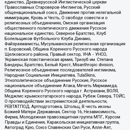
единство, Древнерусской Инглистической церкви
Православных Староверов-Инглингов, Русский
общенациональный союз, Движение против нелегальной
иммиграции, Кровь и Честь, О свободе совести и о
религиозных объединениях, Омская организация
общественного политического движения Русское
национальное единство, Северное Братство, Клуб
Болельщиков Футбольного Клуба Динамо,
Файзрахманисты, Мусульманская религиозная организация
п. Боровский, Община Коренного Русского народа
Щелковского района, Правый сектор, УНА - УНСО,
Украинская повстанческая армия, Тризуб им. Степана
Бандеры, Братство, Белый Крест, Misanthropic division,
Религиозное объединение последователей инглиизма,
Народная Социальная Инициатива, TulaSkins,
Этнополитическое объединение Русские, Русское
национальное объединение Атака, Мечеть Мирмамеда,
Община Коренного Русского народа г. Астрахани, ВОЛЯ,
Меджлис крымскотатарского народа, Рубеж Севера, ТОЙС,
О противодействии экстремистской деятельности,
РЕВТАТПОД, Артподготовка, Штольц, В честь иконы
Божией Матери Державная, Сектор 16, Независимость,
Фирма, Молодежная правозащитная группа МПГ, Курсом
Правды и Единения, Каракольская инициативная группа,
Автоград Крю, Союз Славянских Сил Руси, Алля-Аят,