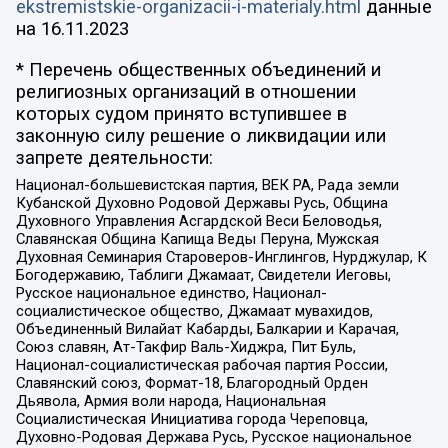
ekstremistskie-organizacii-i-materialy.html
данные
на
16.11.2023
* Перечень общественных объединений и
религиозных организаций в отношении
которых судом принято вступившее в
законную силу решение о ликвидации или
запрете деятельности:
Национал-большевистская партия, ВЕК РА, Рада земли
Кубанской Духовно Родовой Державы Русь, Община
Духовного Управления Асгардской Веси Беловодья,
Славянская Община Капища Веды Перуна, Мужская
Духовная Семинария Староверов-Инглингов, Нурджулар, К
Богодержавию, Таблиги Джамаат, Свидетели Иеговы,
Русское национальное единство, Национал-
социалистическое общество, Джамаат мувахидов,
Объединенный Вилайат Кабарды, Балкарии и Карачая,
Союз славян, Ат-Такфир Валь-Хиджра, Пит Буль,
Национал-социалистическая рабочая партия России,
Славянский союз, Формат-18, Благородный Орден
Дьявола, Армия воли народа, Национальная
Социалистическая Инициатива города Череповца,
Духовно-Родовая Держава Русь, Русское национальное