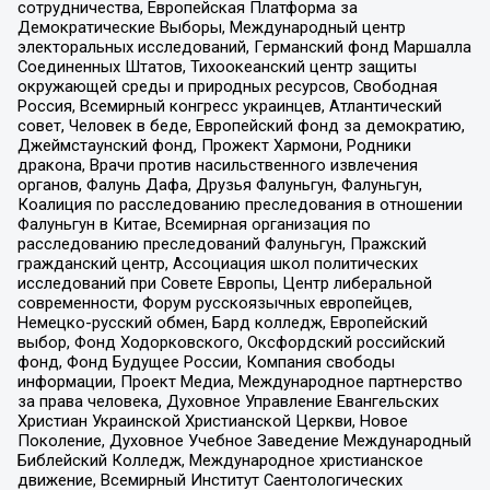
сотрудничества, Европейская Платформа за
Демократические Выборы, Международный центр
электоральных исследований, Германский фонд Маршалла
Соединенных Штатов, Тихоокеанский центр защиты
окружающей среды и природных ресурсов, Свободная
Россия, Всемирный конгресс украинцев, Атлантический
совет, Человек в беде, Европейский фонд за демократию,
Джеймстаунский фонд, Прожект Хармони, Родники
дракона, Врачи против насильственного извлечения
органов, Фалунь Дафа, Друзья Фалуньгун, Фалуньгун,
Коалиция по расследованию преследования в отношении
Фалуньгун в Китае, Всемирная организация по
расследованию преследований Фалуньгун, Пражский
гражданский центр, Ассоциация школ политических
исследований при Совете Европы, Центр либеральной
современности, Форум русскоязычных европейцев,
Немецко-русский обмен, Бард колледж, Европейский
выбор, Фонд Ходорковского, Оксфордский российский
фонд, Фонд Будущее России, Компания свободы
информации, Проект Медиа, Международное партнерство
за права человека, Духовное Управление Евангельских
Христиан Украинской Христианской Церкви, Новое
Поколение, Духовное Учебное Заведение Международный
Библейский Колледж, Международное христианское
движение, Всемирный Институт Саентологических