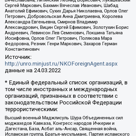
Вячеславовна, Литинский Леонид Борисович, Лукашевский
Сергей Маркович, Бахмин Вячеслав Иванович, Шабад
Анатолий Ефимович, Сухих Дарья Николаевна, Орлов Олег
Петрович, Добровольская Анна Дмитриевна, Королева
Александра Евгеньевна, Смирнов Владимир
Александрович, Вицин Сергей Ефимович, Золотухин Борис
Андреевич, Левинсон Лев Семенович, Локшина Татьяна
Иосифовна, Орлов Олег Петрович, Полякова Мара
Федоровна, Резник Генри Маркович, Захаров Герман
Константинович
Источник:
http://unro.minjust.ru/NKOForeignAgent.aspx
данные на
24.03.2022
* Единый федеральный список организаций, в
том числе иностранных и международных
организаций, признанных в соответствии с
законодательством Российской Федерации
террористическими:
Высший военный Маджлисуль Шура Объединенных сил
моджахедов Кавказа, Конгресс народов Ичкерии и
Дагестана, База, Асбат аль-Ансар, Священная война,
Исламская группа, Братья-мусульмане, Партия исламского