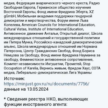
медиа, Федерация анархического черного креста, Радио
Свободная Европа, Германское общество изучения
Восточной Европы, Фонд имени Фридриха Эберта, XZ
gGmbH, Мобильная академия поддержки гендерной
демократии и миротворчества, Форум имени Льва
Копелева, American Councils for International Education,
Cultural Vistas, Institute of International Education,
Антивоенное движение Антальи, Открытый диалог, Школа
международных отношений и государственной политики
им Питера Мунка, Российско-канадский демократический
альянс, Школа международных отношений им Нормана
Патерсона, Центр Гражданских Свобод, Фонд Бориса
Немцова за Свободу, Фонд имени Фридриха Науманна за
свободу, Феминистское антивоенное сопротивление,
Комитет независимости Ингушетии, Прометей, Stop
Occupation of Karelia, Вернись живым, Фридом Хаус, СОТА
медиа, Либерально-демократическая Лига Украины
Источник:
https://minjust.gov.ru/ru/documents/7756/
данные на
13.05.2024
* Сведения реестра НКО, выполняющих
функции иностранного агента: