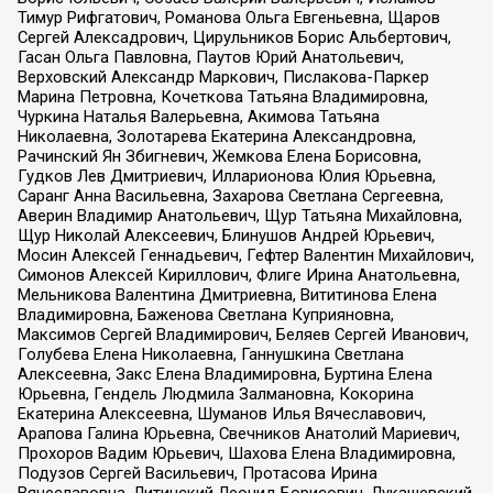
Тимур Рифгатович, Романова Ольга Евгеньевна, Щаров
Сергей Алексадрович, Цирульников Борис Альбертович,
Гасан Ольга Павловна, Паутов Юрий Анатольевич,
Верховский Александр Маркович, Пислакова-Паркер
Марина Петровна, Кочеткова Татьяна Владимировна,
Чуркина Наталья Валерьевна, Акимова Татьяна
Николаевна, Золотарева Екатерина Александровна,
Рачинский Ян Збигневич, Жемкова Елена Борисовна,
Гудков Лев Дмитриевич, Илларионова Юлия Юрьевна,
Саранг Анна Васильевна, Захарова Светлана Сергеевна,
Аверин Владимир Анатольевич, Щур Татьяна Михайловна,
Щур Николай Алексеевич, Блинушов Андрей Юрьевич,
Мосин Алексей Геннадьевич, Гефтер Валентин Михайлович,
Симонов Алексей Кириллович, Флиге Ирина Анатольевна,
Мельникова Валентина Дмитриевна, Вититинова Елена
Владимировна, Баженова Светлана Куприяновна,
Максимов Сергей Владимирович, Беляев Сергей Иванович,
Голубева Елена Николаевна, Ганнушкина Светлана
Алексеевна, Закс Елена Владимировна, Буртина Елена
Юрьевна, Гендель Людмила Залмановна, Кокорина
Екатерина Алексеевна, Шуманов Илья Вячеславович,
Арапова Галина Юрьевна, Свечников Анатолий Мариевич,
Прохоров Вадим Юрьевич, Шахова Елена Владимировна,
Подузов Сергей Васильевич, Протасова Ирина