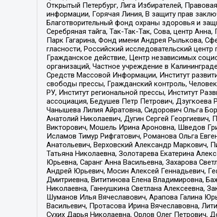
Открытый Петербург, Лига Избирателей, Правова
информации, Горячая Линия, В защиту прав закл
Благотворительный фонд охраны здоровья и защи
Серебряная тайга, Так-Так-Так, Сова, центр Анн
Парк Гагарина, Фонд имени Андрея Рылькова, Сф
гласности, Российский исследовательский центр 
Гражданское действие, Центр независимых соци
организаций, Частное учреждение в Калининград
Средств Массовой Информации, Институт развити
свободы прессы, Гражданский контроль, Человек
РУ, Институт региональной прессы, Институт Ра
ассоциация, Бедушев Петр Петрович, Дзугкоева 
Чанышева Лилия Айратовна, Сидорович Ольга Бори
Анатолий Николаевич, Дугин Сергей Георгиевич, 
Викторович, Мошель Ирина Ароновна, Шведов Гри
Исламов Тимур Рифгатович, Романова Ольга Евге
Анатольевич, Верховский Александр Маркович, П
Татьяна Николаевна, Золотарева Екатерина Алек
Юрьевна, Саранг Анна Васильевна, Захарова Свет
Андрей Юрьевич, Мосин Алексей Геннадьевич, Ге
Дмитриевна, Вититинова Елена Владимировна, Ба
Николаевна, Ганнушкина Светлана Алексеевна, За
Шуманов Илья Вячеславович, Арапова Галина Юрь
Васильевич, Протасова Ирина Вячеславовна, Лит
Сухих Дарья Николаевна, Орлов Олег Петрович, 