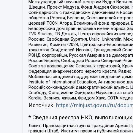
Международный научный центр им Вудро Вильсона
Швеции, Проект Медуза, Фонд Андрея Сахарова, Ф
Солидарность с гражданским движением в России 
общества Россия, Беллона, Союз жителей острово
церквей TCCN, Агора, Всемирный фонд природы, B
Белорусский дом прав человека имени Бориса Зво
TVR Studios, ТВ Дождь, Центр европейских иссл
Россию, Свободная Бурятия, Uralic, UnKremlin, 
Развития, Комитет-2024, Центрально-Европейски
трактатов Свидетелей Иеговы, Гражданский Совет
РЭНД корпорейшн, Русская Америка за демократи
Россия Берлин, Свободная Россия Северный Рейн-В
Союз за возвращение Северных территорий, Крымско
Федерация анархического черного креста, Радио
Мобильная академия поддержки гендерной демократи
Institute of International Education, Антивоенн
Российско-канадский демократический альянс, 
Свободу, Фонд имени Фридриха Науманна за свобо
Karelia, Вернись живым, Фридом Хаус, СОТА меди
Источник:
https://minjust.gov.ru/ru/doc
* Сведения реестра НКО, выполняющих 
Лилит, Правозащитная группа Гражданин.Армия.П
граждан Штаб, Институт права и публичной поли