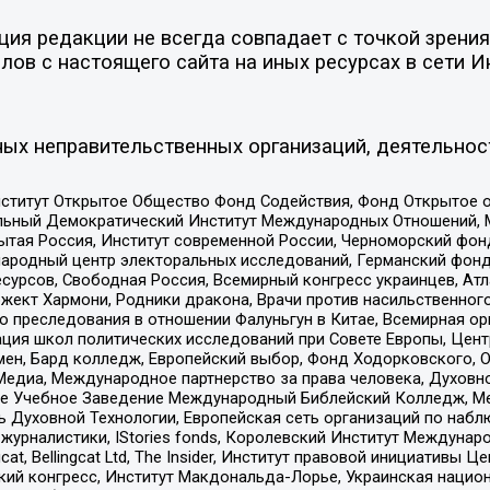
я редакции не всегда совпадает с точкой зрения 
ов с настоящего сайта на иных ресурсах в сети И
ых неправительственных организаций, деятельнос
ститут Открытое Общество Фонд Содействия, Фонд Открытое 
альный Демократический Институт Международных Отношений,
тая Россия, Институт современной России, Черноморский фонд
родный центр электоральных исследований, Германский фонд
рсов, Свободная Россия, Всемирный конгресс украинцев, Атла
ект Хармони, Родники дракона, Врачи против насильственного
ию преследования в отношении Фалуньгун в Китае, Всемирная о
ация школ политических исследований при Совете Европы, Цен
мен, Бард колледж, Европейский выбор, Фонд Ходорковского,
едиа, Международное партнерство за права человека, Духовно
ое Учебное Заведение Международный Библейский Колледж, М
ь Духовной Технологии, Европейская сеть организаций по наб
урналистики, IStories fonds, Королевский Институт Между
gcat, Bellingcat Ltd, The Insider, Институт правовой инициатив
инский конгресс, Институт Макдональда-Лорье, Украинская нац