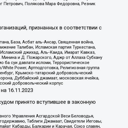
ег Петрович, Полякова Мара Федоровна, Резник
ганизаций, признанных в соответствии с
на, База, Асбат аль-Ансар, Священная война,
ижение Талибан, Исламская партия Туркестана,
Исламский джихад, Аль-Каида, Имарат Кавказ,
 Минина и Д. Пожарского, Аджр от Аллаха Субхану
о ба суи давлати исломи, Террористическое
/White Power, Артподготовка, Религиозная группа
Оренбург, Крымско-татарский добровольческий
орона, Дуббайский джамаат, московская ячейка,
усский добровольческий корпус
 на
16.11.2023
судом принято вступившее в законную
вного Управления Асгардской Веси Беловодья,
годержавию, Таблиги Джамаат, Свидетели Иеговы,
айат Кабарды, Балкарии и Карачая, Союз славян,