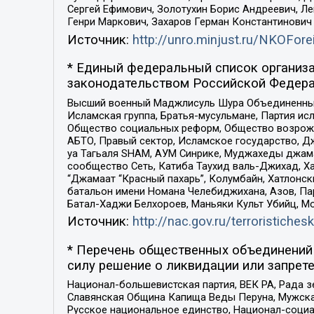
Сергей Ефимович, Золотухин Борис Андреевич, Л
Генри Маркович, Захаров Герман Константинович
Источник:
http://unro.minjust.ru/NKOFore
* Единый федеральный список организа
законодательством Российской Федера
Высший военный Маджлисуль Шура Объединенных с
Исламская группа, Братья-мусульмане, Партия ис
Общество социальных реформ, Общество возрожд
АБТО, Правый сектор, Исламское государство, Д
уа Тагьаля SHAM, АУМ Синрике, Муджахеды джама
сообщество Сеть, Катиба Таухид валь-Джихад, Хай
“Джамаат “Красный пахарь”, Колумбайн, Хатлонск
батальон имени Номана Челебиджихана, Азов, Па
Батал-Хаджи Белхороев, Маньяки Культ Убийц, М
Источник:
http://nac.gov.ru/terroristichesk
* Перечень общественных объединений 
силу решение о ликвидации или запрете
Национал-большевистская партия, ВЕК РА, Рада 
Славянская Община Капища Веды Перуна, Мужская
Русское национальное единство, Национал-социа