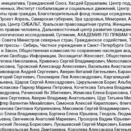
я инициатива, Гражданский Союз, Хасдей Ерушалаим, Центр по
юченных, Институт глобализации и социальных движений, Цент
ты прав граждан, Благотворительный фонд помощи осужденным
а, Проект Апрель, Самарская губерния, Эра здоровья, Мемориал
ера, Центр СИБАЛЬТ, Уральская правозащитная группа, Женщины
по правам человека, Дальневосточный центр развития гражданс
ологических исследований, Сутяжник, АКАДЕМИЯ ПО ПРАВАМ Ч
е Совета Министров северных стран, Гражданское содействие,
я прессы - Сибирь, Частное учреждение в Санкт-Петербурге С
 и Закон, Общественная комиссия по сохранению наследия ак
звития Свободы Информации, Экозащита!-Женсовет, Общественн
Регина Николаевна, Кривенко Сергей Владимирович, Милославс
совна, Туровский Александр Алексеевич, Васильева Анастасия
Пивоваров Андрей Сергеевич, Аверин Виталий Евгеньевич, Бара
горий Сергеевич, Пономарев Лев Александрович, Каргалицкий 
ньевна, Щаров Сергей Алексадрович, Цирульников Борис Альбер
ислакова-Паркер Марина Петровна, Кочеткова Татьяна Владими
сандровна, Рачинский Ян Збигневич, Жемкова Елена Борисовна,
лана Сергеевна, Аверин Владимир Анатольевич, Щур Татьяна М
фтер Валентин Михайлович, Симонов Алексей Кириллович, Флиг
женова Светлана Куприяновна, Максимов Сергей Владимирович, 
кс Елена Владимировна, Буртина Елена Юрьевна, Гендель Людм
евна, Свечников Анатолий Мариевич, Прохоров Вадим Юрьевич
инский Леонид Борисович, Лукашевский Сергей Маркович, Бахм
Добровольская Анна Дмитриевна, Королева Александра Евгенье