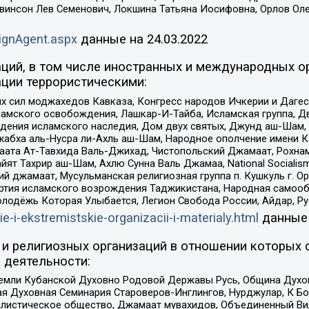
евинсон Лев Семенович, Локшина Татьяна Иосифовна, Орлов Ол
ignAgent.aspx
данные на
24.03.2022
ций, в том числе иностранных и международных ор
ции террористическими:
ил моджахедов Кавказа, Конгресс народов Ичкерии и Дагеста
ламского освобождения, Лашкар-И-Тайба, Исламская группа, Дв
ения исламского наследия, Дом двух святых, Джунд аш-Шам, 
жабха аль-Нусра ли-Ахль аш-Шам, Народное ополчение имени К.
ата Ат-Тавхида Валь-Джихад, Чистопольский Джамаат, Рохнам
ят Тахрир аш-Шам, Ахлю Сунна Валь Джамаа, National Socialism
ий джамаат, Мусульманская религиозная группа п. Кушкуль г. 
ртия исламского возрождения Таджикистана, Народная самооб
олодёжь Которая Улыбается, Легион Свобода России, Айдар, Р
ie-i-ekstremistskie-organizacii-i-materialy.html
данные
и религиозных организаций в отношении которых 
 деятельности:
земли Кубанской Духовно Родовой Державы Русь, Община Духо
 Духовная Семинария Староверов-Инглингов, Нурджулар, К Бо
листическое общество, Джамаат мувахидов, Объединенный Вил