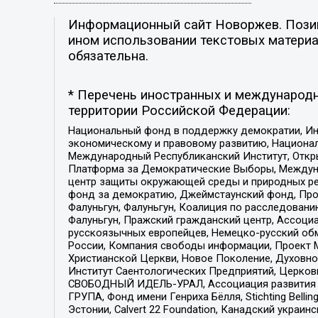
Информационный сайт Новоржев. Позици
ином использовании текстовых материал
обязательна.
* Перечень иностранных и международн
территории Российской Федерации:
Национальный фонд в поддержку демократии, Ин
экономическому и правовому развитию, Национ
Международный Республиканский Институт, Откры
Платформа за Демократические Выборы, Междуна
центр защиты окружающей среды и природных ресу
фонд за демократию, Джеймстаунский фонд, Прож
Фалуньгун, Фалуньгун, Коалиция по расследован
Фалуньгун, Пражский гражданский центр, Ассоци
русскоязычных европейцев, Немецко-русский об
России, Компания свободы информации, Проект М
Христианской Церкви, Новое Поколение, Духовн
Институт Саентологических Предприятий, Церков
СВОБОДНЫЙ ИДЕЛЬ-УРАЛ, Ассоциация развития ж
ГРУПА, Фонд имени Генриха Бёлля, Stichting Bellin
Эстонии, Calvert 22 Foundation, Канадский укра