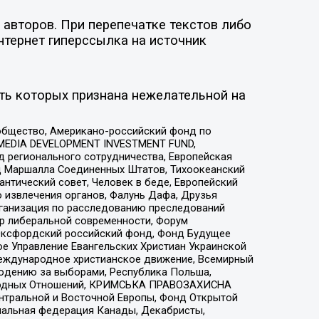
авторов. При перепечатке текстов либо
нтернет гиперссылка на источник
ть которых признана нежелательной на
общество, Американо-российский фонд по
 MEDIA DEVELOPMENT INVESTMENT FUND,
 регионального сотрудничества, Европейская
 Маршалла Соединенных Штатов, Тихоокеанский
нтический совет, Человек в беде, Европейский
 извлечения органов, Фалунь Дафа, Друзья
рганизация по расследованию преследований
тр либеральной современности, Форум
 Оксфордский российский фонд, Фонд Будущее
е Управление Евангельских Христиан Украинской
еждународное христианское движение, Всемирный
людению за выборами, Республика Польша,
народных Отношений, КРИМСЬКА ПРАВОЗАХИСНА
ы Центральной и Восточной Европы, Фонд Открытой
иональная федерация Канады, Декабристы,