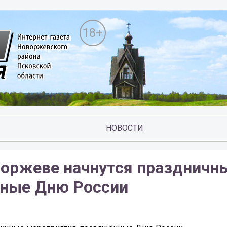
18+
НОВОСТИ
воржеве начнутся праздничн
нные Дню России