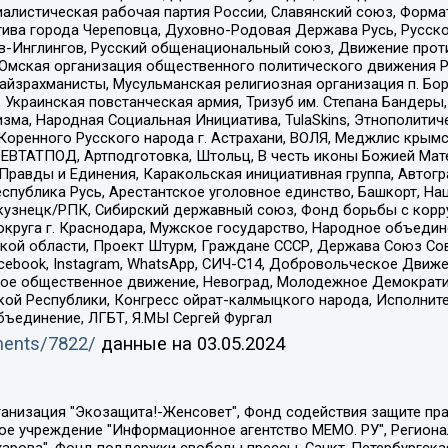
иалистическая рабочая партия России, Славянский союз, Форма
ива города Череповца, Духовно-Родовая Держава Русь, Русск
-Инглингов, Русский общенациональный союз, Движение против
 Омская организация общественного политического движения Р
йзрахманисты, Мусульманская религиозная организация п. Бо
краинская повстанческая армия, Тризуб им. Степана Бандеры, Бр
зма, Народная Социальная Инициатива, TulaSkins, Этнополитич
оренного Русского народа г. Астрахани, ВОЛЯ, Меджлис крымс
РЕВТАТПОД, Артподготовка, Штольц, В честь иконы Божией Мате
равды и Единения, Каракольская инициативная группа, Автогра
спублика Русь, Арестантское уголовное единство, Башкорт, Наци
окузнецк/РПК, Сибирский державный союз, Фонд борьбы с кор
округа г. Краснодара, Мужское государство, Народное объедин
ой области, Проект Штурм, Граждане СССР, Держава Союз Сов
Facebook, Instagram, WhatsApp, СИЧ-С14, Добровольческое Движ
ское общественное движение, Невоград, Молодежное Демократ
ой Республики, Конгресс ойрат-калмыцкого народа, Исполнит
бъединение, ЛГБТ, Я.МЫ Сергей Фургал
uments/7822/
данные на
03.05.2024
Общество с ограниченной ответственностью "Радио Свободная Европа/Радио Свобода", Чешское информационное агентство "MEDIUM-ORIENT", Красноярская региональная общественная организация "Мы против СПИДа", Камалягин Денис Николаевич, Маркелов Сергей Евгеньевич, Пономарев Лев Александрович, Савицкая Людмила Алексеевна, Автономная некоммерческая организация "Центр по работе с проблемой насилия "НАСИЛИЮ.НЕТ", Межрегиональный профессиональный союз работников здравоохранения "Альянс врачей", Юридическое лицо, зарегистрированное в Латвийской Республике, SIA "Medusa Project" (регистрационный номер 40103797863, дата регистрации 10.06.2014), Некоммерческая организация "Фонд по борьбе с коррупцией", Автономная некоммерческая организация "Институт права и публичной политики", Баданин Роман Сергеевич, Гликин Максим Александрович, Железнова Мария Михайловна, Лукьянова Юлия Сергеевна, Маетная Елизавета Витальевна, Маняхин Петр Борисович, Чуракова Ольга Владимировна, Ярош Юлия Петровна, Юридическое лицо "The Insider SIA", зарегистрированное в Риге, Латвийская Республика (дата регистрации 26.06.2015), являющееся администратором доменного имени интернет-издания "The Insider SIA", https://theins.ru, Постернак Алексей Евгеньевич, Рубин Михаил Аркадьевич, Анин Роман Александрович, Юридическое лицо Istories fonds, зарегистрированное в Латвийской Республике (регистрационный номер 50008295751, дата регистрации 24.02.2020), Великовский Дмитрий Александрович, Долинина Ирина Николаевна, Мароховская Алеся Алексеевна, Шлейнов Роман Юрьевич, Шмагун Олеся Валентиновна, Общество с ограниченной ответственностью "Альтаир 2021", Общество с ограниченной ответственностью "Вега 2021", Общество с ограниченной ответственностью "Главный редактор 2021", Общество с ограниченной ответственностью "Ромашки монолит", Важенков Артем Валерьевич, Ивановская областная общественная организация "Центр гендерных исследований", Гурман Юрий Альбертович, Медиапроект "ОВД-Инфо", Егоров Владимир Владимирович, Жилинский Владимир Александрович, Общество с ограниченной ответственностью "ЗП", Иванова София Юрьевна, Карезина Инна Павловна, Кильтау Екатерина Викторовна, Петров Алексей Викторович, Пискунов Сергей Евгеньевич, Смирнов Сергей Сергеевич, Тихонов Михаил Сергеевич, Общество с ограниченной ответственностью "ЖУРНАЛИСТ-ИНОСТРАННЫЙ АГЕНТ", Арапова Галина Юрьевна, Вольтская Татьяна Анатольевна, Американская компания "Mason G.E.S. Anonymous Foundation" (США), являющаяся владельцем интернет-издания https://mnews.world/, Компания "Stichting Bellingcat", зарегистрированная в Нидерландах (дата регистрации 11.07.2018), Захаров Андрей Вячеславович, Клепиковская Екатерина Дмитриевна, Общество с ограниченной ответственностью "МЕМО", Перл Роман Александрович, Симонов Евгений Алексеевич, Соловьева Елена Анатольевна, Сотников Даниил Владимирович, Сурначева Елизавета Дмитриевна, Автономная некоммерческая организация по защите прав человека и информированию населения "Якутия – Наше Мнение", Общество с ограниченной ответственностью "Москоу диджитал медиа", с 26.01.2023 Общество с ограниченной ответственностью "Чайка Белые сады", Ветошкина Валерия Валерьевна, Заговора Максим Александрович, Межрегиональное общественное движение "Российская ЛГБТ - сеть", Оленичев Максим Владимирович, Павлов Иван Юрьевич, Скворцова Елена Сергеевна, Общество с ограниченной ответственностью "Как бы инагент", Кочетков Игорь Викторович, Общество с ограниченной ответственностью "Честные выборы", Еланчик Олег Александрович, Общество с ограниченной ответственностью "Нобелевский призыв", Гималова Регина Эмилевна, Григорьев Андрей Валерьевич, Григорьева Алина Александровна, Ассоциация по содействию защите прав призывников, альтернативнослужащих и военнослужащих "Правозащитная группа "Гражданин.Армия.Право", Хисамова Регина Фаритовна, Автономная некоммерческая организация по реализа