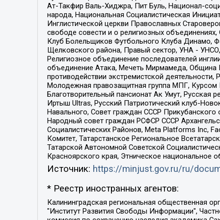
Ат-Такфир Валь-Хиджра, Пит Буль, Национал-соц
народа, Национальная Социалистическая Инициат
Инглистической церкви Православных Староверов
свободе совести и о религиозных объединениях,
Клуб Болельщиков Футбольного Клуба Динамо, Фа
Щелковского района, Правый сектор, УНА - УНСО, У
Религиозное объединение последователей инглии
объединение Атака, Мечеть Мирмамеда, Община К
противодействии экстремистской деятельности, 
Молодежная правозащитная группа МПГ, Курсом П
Благотворительный пансионат Ак Умут, Русская ре
Иртыш Ultras, Русский Патриотический клуб-Нов
Навального, Совет граждан СССР Прикубанского 
Народный совет граждан РСФСР СССР Архангельск
Социалистических Районов, Meta Platforms Inc, 
Комитет, Татарстанское Региональное Всетатар
Татарской Автономной Советской Социалистическ
Красноярского края, Этническое национальное о
Источник:
https://minjust.gov.ru/ru/doc
* Реестр иностранных агентов:
Калининградская региональная общественная организация "Экозащита!-Женсовет", Фонд содействия защите прав и свобод граждан "Общественный вердикт", Фонд "Институт Развития Свободы Информации", Частное учреждение "Информационное агентство МЕМО. РУ", Региональная общественная организация "Общественная комиссия по сохранению наследия академика Сахарова", Фонд поддержки свободы прессы, Санкт-Петербургская общественная правозащитная организация "Гражданский контроль", Межрегиональная общественная организация "Информационно-просветительский центр "Мемориал", Региональный Фонд "Центр Защиты Прав Средств Массовой Информации", с 05.12.2023 Фонд "Центр Защиты Прав Средств массовой информации", Региональная общественная благотворительная организация помощи беженцам и мигрантам "Гражданское содействие", Негосударственное образовательное учреждение дополнительного профессионального образования (повышение квалификации) специалистов "АКАДЕМИЯ ПО ПРАВАМ ЧЕЛОВЕКА", Свердловская региональная общественная организация "Сутяжник", Автономная некоммерческая организация "Центр независимых социологических исследований", Союз общественных объединений "Российский исследовательский центр по правам человека", Региональное общественное учреждение научно-информационный центр "МЕМОРИАЛ", Некоммерческая организация "Фонд защиты гласности", Автономная некоммерческая организация "Институт прав человека", Городская общественная организация "Екатеринбургское общество "МЕМОРИАЛ", Городская общественная организация "Рязанское историко-просветительское и правозащитное общество "Мемориал" (Рязанский Мемориал), Челябинский региональный орган общественной самодеятельности – женское общественное объединение "Женщины Евразии", Челябинский региональный орган общественной самодеятельности "Уральская правозащитная группа", Фонд содействия защите здоровья и социальной справедливости имени Андрея Рылькова, Автономная Некоммерческая Организация "Аналитический Центр Юрия Левады", Автономная некоммерческая организация социальной поддержки населения "Проект Апрель", Региональная общественная организация помощи женщинам и детям, находящимся в кризисной ситуации "Информационно-методический центр "Анна", Фонд содействия развитию массовых коммуникаций и правовому просвещению "Так-так-Так", Фонд содействия устойчивому развитию "Серебряная тайга", Свердловский региональный общественный фонд социальных проектов "Новое время", "Idel.Реалии", Кавказ.Реалии, Крым.Реалии, Телеканал Настоящее Время, Татаро-башкирская служба Радио Свобода (Azatliq Radiosi), Радио Свободная Европа/Радио Свобода (PCE/PC), "Сибирь.Реалии", "Фактограф", Благотворительный фонд помощи осужденным и их семьям, Автономная некоммерческая организация "Институт глобализации и социальных движений", Фонд "В защиту прав заключенных", Частное учреждение "Центр поддержки и содействия развитию средств массовой информации", Пензенский региональный общественный благотворительный фонд "Гражданский союз", "Север.Реалии", Некоммерческая организация Фонд "Правовая инициатива", 