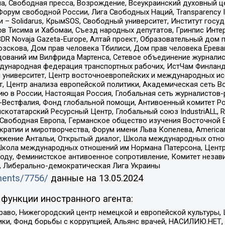
, Свободная пресса, Возрождение, Всеукраинский духовный цен
орум свободной России, Лига Свободных Наций, Transparеncy I
– Solidarus, КрымSOS, Свободный университет, Институт госу
в Тисима и Хабомаи, Съезд народных депутатов, Гринпис Инте
DR Novaja Gazeta-Europe, Алтай проект, Образовательный дом 
зскова, Дом прав человека Тбилиси, Дом прав человека Ерева
едований им Вилфрида Мартенса, Сетевое объединение журнали
Международная федерация транспортных рабочих, ИстЧам Финлан
й университет, Центр восточноевропейских и международных и
, Центр анализа европейской политики, Академическая сеть Во
ю в России, Настоящая Россия, Глобальная сеть журналистов
естфалия, Фонд глобальной помощи, Антивоенный комитет России,
татарский Ресурсный Центр, Глобальный союз IndustriALL, Russi
 Свободная Европа, Германское общество изучения Восточной 
и и миротворчества, Форум имени Льва Копелева, American Counci
ое движение Антальи, Открытый диалог, Школа международных отн
Школа международных отношений им Нормана Патерсона, Центр
ду, Феминистское антивоенное сопротивление, Комитет независ
а, Либерально-демократическая Лига Украины
uments/7756/
данные на
13.05.2024
функции иностранного агента:
раво, Нижегородский центр немецкой и европейской культуры,
тики, Фонд борьбы с коррупцией, Альянс врачей, НАСИЛИЮ.НЕТ,