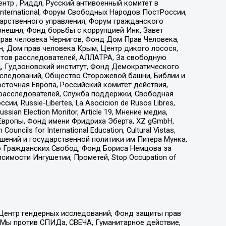
тр , Риддл, Русский антивоенный комитет в
nternational, Форум Свободных Народов ПостРоссии,
дарственного управления, Форум гражданского
рнешнл, Фонд борьбы с коррупцией Инк, Завет
прав человека Чернигов, Фонд Дом Прав Человека,
н, Дом прав человека Крым, Центр дикого лосося,
стов расследователей, АЛЛАТРА, За свободную
д, Гудзоновский институт, Фонд Демократического
сследований, Общество Сторожевой башни, Библии и
сточная Европа, Российский комитет действия,
-расследователей, Служба поддержки, Свободная
 Russie-Libertes, La Asocicion de Rusos Libres,
an Election Monitor, Article 19, Мнение медиа,
Европы, Фонд имени Фридриха Эберта, XZ gGmbH,
ls for International Education, Cultural Vistas,
ошений и государственной политики им Питера Мунка,
 Гражданских Свобод, Фонд Бориса Немцова за
имости Ингушетии, Прометей, Stop Occupation of
 Центр гендерных исследований, Фонд защиты прав
 Мы против СПИДа, СВЕЧА, Гуманитарное действие,