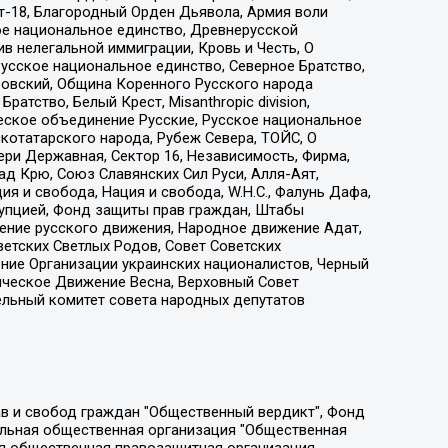
т-18, Благородный Орден Дьявола, Армия воли
ое национальное единство, Древнерусской
 нелегальной иммиграции, Кровь и Честь, О
усское национальное единство, Северное Братство,
ровский, Община Коренного Русского народа
атство, Белый Крест, Misanthropic division,
еское объединение Русские, Русское национальное
котатарского народа, Рубеж Севера, ТОЙС, О
ри Державная, Сектор 16, Независимость, Фирма,
д Крю, Союз Славянских Сил Руси, Алля-Аят,
я и свобода, Нация и свобода, W.H.С., Фалунь Дафа,
рупцией, Фонд защиты прав граждан, Штабы
ение русского движения, Народное движение Адат,
етских Светлых Родов, Совет Советских
ение Организации украинских националистов, Черный
ическое Движение Весна, Верховный Совет
ельный комитет совета народных депутатов
ции социально-правовых программ "Лилит", Дальневосточное общественное движение "Маяк", Санкт-Петербургская ЛГБТ-инициативная группа "Выход", Инициативная группа ЛГБТ+ "Реверс", Алексеев Андрей Викторович, Бекбулатова Таисия Львовна, Беляев Иван Михайлович, Владыкина Елена Сергеевна, Гельман Марат Александрович, Никульшина Вероника Юрьевна, Толоконникова Надежда Андреевна, Шендерович Виктор Анатольевич, Общество с ограниченной ответственностью "Данное сообщение", Общество с ограниченной ответственностью Издательский дом "Новая глава", Айнбиндер Александра Александровна, Московский комьюнити-центр для ЛГБТ+инициатив, Благотворительный фонд развития филантропии, Deutsche Welle (Германия, Kurt-Schumacher-Strasse 3, 53113 Bonn), Борзунова Мария Михайловна, Воробьев Виктор Викторович, Голубева Анна Львовна, Константинова Алла Михайловна, Малкова Ирина Владимировна, Мурадов Мурад Абдулгалимович, Осетинская Елизавета Николаевна, Понасенков Евгений Николаевич, Ганапольский Матвей Юрьевич, Киселев Евгений Алексеевич, Борухович Ирина Григорьевна, Дремин Иван Тимофеевич, Дубровский Дмитрий Викторович, Красноярская региональная общественная организация поддержки и развития альтернативных образовательных технологий и межкультурных коммуникаций "ИНТЕРРА", Маяковская Екатерина Алексеевна, Фейгин Марк Захарович, Филимонов Андрей Викторович, Дзугкоева Регина Николаевна, Доброхотов Роман Александрович, Дудь Юрий Александрович, Елкин Сергей Владимирович, Кругликов Кирилл Игоревич, Сабунаева Мария Леонидовна, Семенов Алексей Владимирович, Шаинян Карен Багратович, Шульман Екатерина Михайловна, Асафьев Артур Валерьевич, Вахштайн Виктор Семенович, Венедиктов Алексей Алексеевич, Лушникова Екатерина Евгеньевна, Волков Леонид Михайлович, Невзоров Александр Глебович, Пархоменко Сергей Борисович, Сироткин Ярослав Николаевич, Кара-Мурза Владимир Владимирович, Баранова Наталья Владимировна, Гозман Леонид Яковлевич, Кагарлицкий Борис Юльевич, Климарев Михаил Валерьевич, Милов Владимир Станиславович, Автономная некоммерческая организация Краснодарский центр современного искусства "Типография", Моргенштерн Алишер Тагирович, Соболь Любовь Эдуардовна, Общество с ограниченной ответственностью "ЛИЗА НОРМ", Каспаров Гарри Кимович, Ходорковский Михаил Борисович, Общество с ограниченной ответственностью "Апрельские тезисы", Данилович Ирина Брониславовна, Кашин Олег Владимирович, Петров Николай Владимирович, Пивоваров Алексей Владимирович, Соколов Михаил Владимирович, Цветкова Юлия Владимировна, Чичваркин Евгений Александрович, Комитет против пыток/Команда против пыток, Общество с ограниченной ответственностью "Первый научный", Общество с ограниченной ответственностью "Вертолет и ко", Белоцерковская Вероника Борисовна, Кац Максим Евгеньевич, Лазарева Татьяна Юрьевна, Шаведдинов Руслан Табризович, Яшин Илья Валерьевич, Общество с ограниченной ответственностью "Иноагент ААВ", Алешковский Дмитрий Петрович, Альбац Евгения Марковна, Быков Дмитрий Львович, Галямина Юлия Евгеньевна, Лойко Сергей Леонидович, Мартынов Кирилл Константинович, Медведев Сергей Александрович, Крашенинников Федор Геннадиевич, Гордеева Катерина Вл