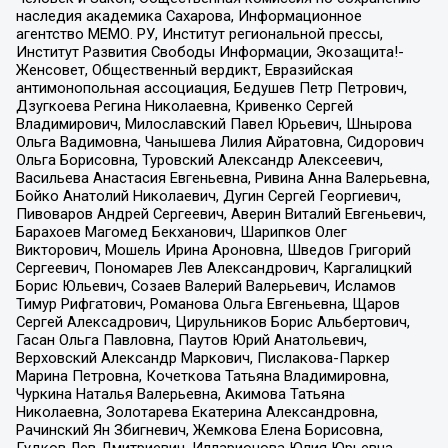
наследия академика Сахарова, Информационное
агентство МЕМО. РУ, Институт региональной прессы,
Институт Развития Свободы Информации, Экозащита!-
Женсовет, Общественный вердикт, Евразийская
антимонопольная ассоциация, Бедушев Петр Петрович,
Дзугкоева Регина Николаевна, Кривенко Сергей
Владимирович, Милославский Павел Юрьевич, Шнырова
Ольга Вадимовна, Чанышева Лилия Айратовна, Сидорович
Ольга Борисовна, Туровский Александр Алексеевич,
Васильева Анастасия Евгеньевна, Ривина Анна Валерьевна,
Бойко Анатолий Николаевич, Дугин Сергей Георгиевич,
Пивоваров Андрей Сергеевич, Аверин Виталий Евгеньевич,
Барахоев Магомед Бекханович, Шарипков Олег
Викторович, Мошель Ирина Ароновна, Шведов Григорий
Сергеевич, Пономарев Лев Александрович, Каргалицкий
Борис Юльевич, Созаев Валерий Валерьевич, Исламов
Тимур Рифгатович, Романова Ольга Евгеньевна, Щаров
Сергей Алексадрович, Цирульников Борис Альбертович,
Гасан Ольга Павловна, Паутов Юрий Анатольевич,
Верховский Александр Маркович, Пислакова-Паркер
Марина Петровна, Кочеткова Татьяна Владимировна,
Чуркина Наталья Валерьевна, Акимова Татьяна
Николаевна, Золотарева Екатерина Александровна,
Рачинский Ян Збигневич, Жемкова Елена Борисовна,