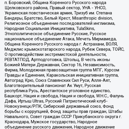
п. Боровский, Община Коренного Русского народа
Щелковского района, Правый сектор, УНА - УНСО,
Украинская повстанческая армия, Тризуб им. Степана
Бандеры, Братство, Белый Крест, Misanthropic division,
Религиозное объединение последователей инглиизма,
Народная Социальная Инициатива, TulaSkins,
Этнополитическое объединение Русские, Русское
национальное объединение Атака, Мечеть Мирмамеда,
Община Коренного Русского народа г. Астрахани, ВОЛЯ,
Меджлис крымскотатарского народа, Рубеж Севера, ТОЙС,
О противодействии экстремистской деятельности,
РЕВТАТПОД, Артподготовка, Штольц, В честь иконы
Божией Матери Державная, Сектор 16, Независимость,
Фирма, Молодежная правозащитная группа МПГ, Курсом
Правды и Единения, Каракольская инициативная группа,
Автоград Крю, Союз Славянских Сил Руси, Алля-Аят,
Благотворительный пансионат Ак Умут, Русская
республика Русь, Арестантское уголовное единство,
Башкорт, Нация и свобода, Нация и свобода, W.H.С., Фалунь
Дафа, Иртыш Ultras, Русский Патриотический клуб-
Новокузнецк/РПК, Сибирский державный союз, Фонд
борьбы с коррупцией, Фонд защиты прав граждан, Штабы
Навального, Совет граждан СССР Прикубанского округа г.
Краснодара, Мужское государство, Народное
объединение русского движения, Народное движение