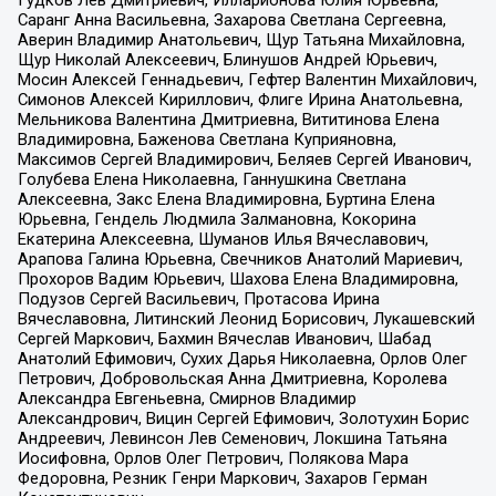
Гудков Лев Дмитриевич, Илларионова Юлия Юрьевна,
Саранг Анна Васильевна, Захарова Светлана Сергеевна,
Аверин Владимир Анатольевич, Щур Татьяна Михайловна,
Щур Николай Алексеевич, Блинушов Андрей Юрьевич,
Мосин Алексей Геннадьевич, Гефтер Валентин Михайлович,
Симонов Алексей Кириллович, Флиге Ирина Анатольевна,
Мельникова Валентина Дмитриевна, Вититинова Елена
Владимировна, Баженова Светлана Куприяновна,
Максимов Сергей Владимирович, Беляев Сергей Иванович,
Голубева Елена Николаевна, Ганнушкина Светлана
Алексеевна, Закс Елена Владимировна, Буртина Елена
Юрьевна, Гендель Людмила Залмановна, Кокорина
Екатерина Алексеевна, Шуманов Илья Вячеславович,
Арапова Галина Юрьевна, Свечников Анатолий Мариевич,
Прохоров Вадим Юрьевич, Шахова Елена Владимировна,
Подузов Сергей Васильевич, Протасова Ирина
Вячеславовна, Литинский Леонид Борисович, Лукашевский
Сергей Маркович, Бахмин Вячеслав Иванович, Шабад
Анатолий Ефимович, Сухих Дарья Николаевна, Орлов Олег
Петрович, Добровольская Анна Дмитриевна, Королева
Александра Евгеньевна, Смирнов Владимир
Александрович, Вицин Сергей Ефимович, Золотухин Борис
Андреевич, Левинсон Лев Семенович, Локшина Татьяна
Иосифовна, Орлов Олег Петрович, Полякова Мара
Федоровна, Резник Генри Маркович, Захаров Герман