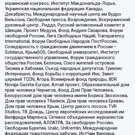
украинский конгресс, Институт Макдональда-Лорье,
Украинская национальная федерация Канады,
Декабристы, Международный научный центр им Вудро
Вильсона, Свободная пресса, Возрождение, Всеукраинский
духовный центр , Риддл, Русский антивоенный комитет в
Швеции, Проект Медуза, Фонд Андрея Сахарова, Форум
свободной России, Лига Свободных Наций, Transparеncy
International, Форум Свободных Народов ПостРоссии,
Солидарность с гражданским движением в России –
Solidarus, КрымSOS, Свободный университет, Институт
государственного управления, Форум гражданского
общества Россия, Беллона, Союз жителей островов
Тисима и Хабомаи, Съезд народных депутатов, Гринпис
Интернешнл, Фонд борьбы с коррупцией Инк, Завет
церквей TCCN, Агора, Всемирный фонд природы, BDR
Novaja Gazeta-Europe, Алтай проект, Образовательный дом
прав человека Чернигов, Фонд Дом Прав Человека,
Белорусский дом прав человека имени Бориса Звозскова,
Дом прав человека Тбилиси, Дом прав человека Ереван,
Дом прав человека Крым, Центр дикого лосося, TVR
Studios, ТВ Дождь, Центр европейских исследований им
Вилфрида Мартенса, Сетевое объединение журналистов
расследователей, АЛЛАТРА, За свободную Россию,
Свободная Бурятия, Uralic, UnKremlin, Международная
федерация транспортных рабочих, ИстЧам Финланд,