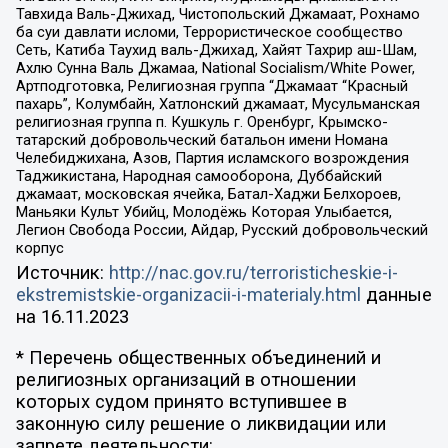
Тавхида Валь-Джихад, Чистопольский Джамаат, Рохнамо
ба суи давлати исломи, Террористическое сообщество
Сеть, Катиба Таухид валь-Джихад, Хайят Тахрир аш-Шам,
Ахлю Сунна Валь Джамаа, National Socialism/White Power,
Артподготовка, Религиозная группа “Джамаат “Красный
пахарь”, Колумбайн, Хатлонский джамаат, Мусульманская
религиозная группа п. Кушкуль г. Оренбург, Крымско-
татарский добровольческий батальон имени Номана
Челебиджихана, Азов, Партия исламского возрождения
Таджикистана, Народная самооборона, Дуббайский
джамаат, московская ячейка, Батал-Хаджи Белхороев,
Маньяки Культ Убийц, Молодёжь Которая Улыбается,
Легион Свобода России, Айдар, Русский добровольческий
корпус
Источник:
http://nac.gov.ru/terroristicheskie-i-
ekstremistskie-organizacii-i-materialy.html
данные
на
16.11.2023
* Перечень общественных объединений и
религиозных организаций в отношении
которых судом принято вступившее в
законную силу решение о ликвидации или
запрете деятельности: