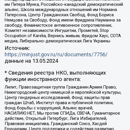
им Питера Мунка, Российско-канадский демократический
альянс, Школа международных отношений им Нормана
Патерсона, Центр Гражданских Свобод, Фонд Бориса
Немцова за Свободу, Фонд имени Фридриха Науманна за
свободу, Феминистское антивоенное сопротивление,
Комитет независимости Ингушетии, Прометей, Stop
Occupation of Karelia, Вернись живым, Фридом Хаус, СОТА
медиа, Либерально-демократическая Лига Украины
Источник:
https://minjust.gov.ru/ru/documents/7756/
данные на
13.05.2024
* Сведения реестра НКО, выполняющих
функции иностранного агента:
Лилит, Правозащитная группа Гражданин.Армия.Право,
Нижегородский центр немецкой и европейской культуры,
Центр гендерных исследований, Фонд защиты прав
граждан Штаб, Институт права и публичной политики,
Фонд борьбы с коррупцией, Альянс врачей,
НАСИЛИЮ.НЕТ, Мы против СПИДа, СВЕЧА, Гуманитарное
действие, Открытый Петербург, Лига Избирателей,
Правовая инициатива, Гражданский Союз, Хасдей
Ерушалаим, Центр поддержки и содействия развитию