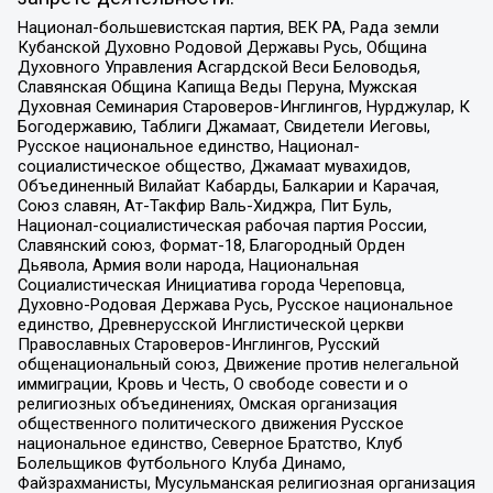
Национал-большевистская партия, ВЕК РА, Рада земли
Кубанской Духовно Родовой Державы Русь, Община
Духовного Управления Асгардской Веси Беловодья,
Славянская Община Капища Веды Перуна, Мужская
Духовная Семинария Староверов-Инглингов, Нурджулар, К
Богодержавию, Таблиги Джамаат, Свидетели Иеговы,
Русское национальное единство, Национал-
социалистическое общество, Джамаат мувахидов,
Объединенный Вилайат Кабарды, Балкарии и Карачая,
Союз славян, Ат-Такфир Валь-Хиджра, Пит Буль,
Национал-социалистическая рабочая партия России,
Славянский союз, Формат-18, Благородный Орден
Дьявола, Армия воли народа, Национальная
Социалистическая Инициатива города Череповца,
Духовно-Родовая Держава Русь, Русское национальное
единство, Древнерусской Инглистической церкви
Православных Староверов-Инглингов, Русский
общенациональный союз, Движение против нелегальной
иммиграции, Кровь и Честь, О свободе совести и о
религиозных объединениях, Омская организация
общественного политического движения Русское
национальное единство, Северное Братство, Клуб
Болельщиков Футбольного Клуба Динамо,
Файзрахманисты, Мусульманская религиозная организация