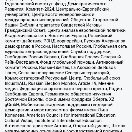
Гудзоновский институт, Фонд Демократического
Развития, Комитет-2024, Центрально-Европейский
университет, Центр восточноевропейских и
международных исследований, Общество Сторожевой
башни, Библии и трактатов Свидетелей Иеговы,
Гражданский Совет, Центр анализа европейской политики,
Академическая сеть Восточная Европа, Российский
комитет действия, РЭНД корпорейшн, Русская Америка за
демократию в России, Настоящая Россия, Глобальная сеть
журналистов-расследователей, Служба поддержки,
Свободная Россия Берлин, Свободная Россия Северный
Рейн-Вестфалия, Фонд глобальной помощи, Антивоенный
комитет России, Russie-Libertes, La Asocicion de Rusos
Libres, Союз за возвращение Северных территорий,
Крымскотатарский Ресурсный Центр, Глобальный союз
IndustriALL, Russian Election Monitor, Article 19, Мнение
медиа, Федерация анархического черного креста, Радио
Свободная Европа, Германское общество изучения
Восточной Европы, Фонд имени Фридриха Эберта, XZ
gGmbH, Мобильная академия поддержки гендерной
демократии и миротворчества, Форум имени Льва
Копелева, American Councils for International Education,
Cultural Vistas, Institute of International Education,
Антивоенное движение Антальи, Открытый диалог, Школа
международных отношений и государственной политики