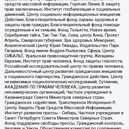
средств массовой информации, Горячая Линия, В защиту
прав заключенных, Институт глобализации и социальных
движений, Центр социально-информационных инициатив
Действие, Благотворительный фонд охраны здоровья и
защиты прав граждан, Благотворительный фонд помощи
осужденным и их семьям, Фонд Тольятти, Новое время,
Серебряная тайга, Так-Так-Так, Сова, центр Анна, Проект
Апрель, Самарская губерния, Эра здоровья, Мемориал,
Аналитический Центр Юрия Левады, Издательство Парк
Гагарина, Фонд имени Андрея Рылькова, Сфера, Центр
СИБАЛЬТ, Уральская правозащитная группа, Женщины
Евразии, Институт прав человека, Фонд защиты гласности,
Российский исследовательский центр по правам человека,
Дальневосточный центр развития гражданских инициатив
и социального партнерства, Гражданское действие, Центр
независимых социологических исследований, Сутяжник,
АКАДЕМИЯ ПО ПРАВАМ ЧЕЛОВЕКА, Центр развития
некоммерческих организаций, Частное учреждение в
Калининграде Совета Министров северных стран,
Гражданское содействие, Трансперенси Интернешнл-Р,
Центр Защиты Прав Средств Массовой Информации,
Институт развития прессы - Сибирь, Частное учреждение в
Санкт-Петербурге Совета Министров Северных Стран,
Фонд поддержки свободы прессы, Гражданский контроль,
Человек и Закон, Общественная комиссия по сохранению