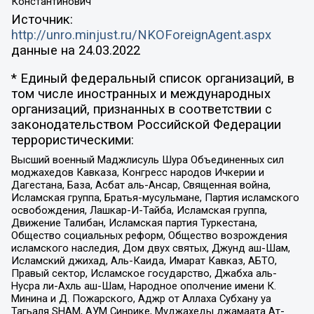
Константинович
Источник:
http://unro.minjust.ru/NKOForeignAgent.aspx
данные на
24.03.2022
* Единый федеральный список организаций, в
том числе иностранных и международных
организаций, признанных в соответствии с
законодательством Российской Федерации
террористическими:
Высший военный Маджлисуль Шура Объединенных сил
моджахедов Кавказа, Конгресс народов Ичкерии и
Дагестана, База, Асбат аль-Ансар, Священная война,
Исламская группа, Братья-мусульмане, Партия исламского
освобождения, Лашкар-И-Тайба, Исламская группа,
Движение Талибан, Исламская партия Туркестана,
Общество социальных реформ, Общество возрождения
исламского наследия, Дом двух святых, Джунд аш-Шам,
Исламский джихад, Аль-Каида, Имарат Кавказ, АБТО,
Правый сектор, Исламское государство, Джабха аль-
Нусра ли-Ахль аш-Шам, Народное ополчение имени К.
Минина и Д. Пожарского, Аджр от Аллаха Субхану уа
Тагьаля SHAM, АУМ Синрике, Муджахеды джамаата Ат-