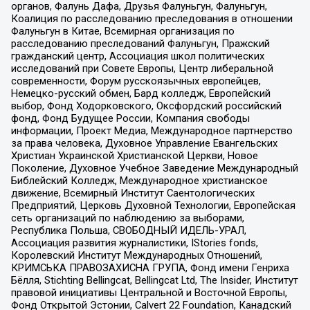
органов, Фалунь Дафа, Друзья Фалуньгун, Фалуньгун,
Коалиция по расследованию преследования в отношении
Фалуньгун в Китае, Всемирная организация по
расследованию преследований Фалуньгун, Пражский
гражданский центр, Ассоциация школ политических
исследований при Совете Европы, Центр либеральной
современности, Форум русскоязычных европейцев,
Немецко-русский обмен, Бард колледж, Европейский
выбор, Фонд Ходорковского, Оксфордский российский
фонд, Фонд Будущее России, Компания свободы
информации, Проект Медиа, Международное партнерство
за права человека, Духовное Управление Евангельских
Христиан Украинской Христианской Церкви, Новое
Поколение, Духовное Учебное Заведение Международный
Библейский Колледж, Международное христианское
движение, Всемирный Институт Саентологических
Предприятий, Церковь Духовной Технологии, Европейская
сеть организаций по наблюдению за выборами,
Республика Польша, СВОБОДНЫЙ ИДЕЛЬ-УРАЛ,
Ассоциация развития журналистики, IStories fonds,
Королевский Институт Международных Отношений,
КРИМСЬКА ПРАВОЗАХИСНА ГРУПА, Фонд имени Генриха
Бёлля, Stichting Bellingcat, Bellingcat Ltd, The Insider, Институт
правовой инициативы Центральной и Восточной Европы,
Фонд Открытой Эстонии, Calvert 22 Foundation, Канадский