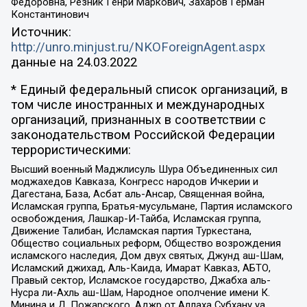
Федоровна, Резник Генри Маркович, Захаров Герман
Константинович
Источник:
http://unro.minjust.ru/NKOForeignAgent.aspx
данные на
24.03.2022
* Единый федеральный список организаций, в
том числе иностранных и международных
организаций, признанных в соответствии с
законодательством Российской Федерации
террористическими:
Высший военный Маджлисуль Шура Объединенных сил
моджахедов Кавказа, Конгресс народов Ичкерии и
Дагестана, База, Асбат аль-Ансар, Священная война,
Исламская группа, Братья-мусульмане, Партия исламского
освобождения, Лашкар-И-Тайба, Исламская группа,
Движение Талибан, Исламская партия Туркестана,
Общество социальных реформ, Общество возрождения
исламского наследия, Дом двух святых, Джунд аш-Шам,
Исламский джихад, Аль-Каида, Имарат Кавказ, АБТО,
Правый сектор, Исламское государство, Джабха аль-
Нусра ли-Ахль аш-Шам, Народное ополчение имени К.
Минина и Д. Пожарского, Аджр от Аллаха Субхану уа