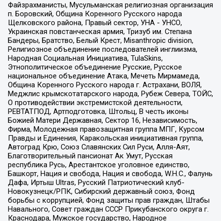
Файзрахманисты, Мусульманская религиозная организация
п. Боровский, Община Коренного Русского народа
Щелковского района, Правый сектор, УНА - УНСО,
Украинская повстанческая армия, Тризуб им. Степана
Бандеры, Братство, Белый Крест, Misanthropic division,
Религиозное объединение последователей инглиизма,
Народная Социальная Инициатива, TulaSkins,
Этнополитическое объединение Русские, Русское
национальное объединение Атака, Мечеть Мирмамеда,
Община Коренного Русского народа г. Астрахани, ВОЛЯ,
Меджлис крымскотатарского народа, Рубеж Севера, ТОЙС,
О противодействии экстремистской деятельности,
РЕВТАТПОД, Артподготовка, Штольц, В честь иконы
Божией Матери Державная, Сектор 16, Независимость,
Фирма, Молодежная правозащитная группа МПГ, Курсом
Правды и Единения, Каракольская инициативная группа,
Автоград Крю, Союз Славянских Сил Руси, Алля-Аят,
Благотворительный пансионат Ак Умут, Русская
республика Русь, Арестантское уголовное единство,
Башкорт, Нация и свобода, Нация и свобода, W.H.С., Фалунь
Дафа, Иртыш Ultras, Русский Патриотический клуб-
Новокузнецк/РПК, Сибирский державный союз, Фонд
борьбы с коррупцией, Фонд защиты прав граждан, Штабы
Навального, Совет граждан СССР Прикубанского округа г.
Краснодара, Мужское государство, Народное