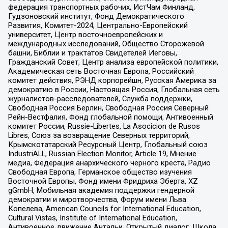
федерация транспортных рабочих, ИстЧам Финланд,
Гудзоновский институт, Фонд Демократического
Развития, Комитет-2024, Центрально-Европейский
университет, Центр восточноевропейских и
международных исследований, Общество Сторожевой
башни, Библии и трактатов Свидетелей Иеговы,
Гражданский Совет, Центр анализа европейской политики,
Академическая сеть Восточная Европа, Российский
комитет действия, РЭНД корпорейшн, Русская Америка за
демократию в России, Настоящая Россия, Глобальная сеть
журналистов-расследователей, Служба поддержки,
Свободная Россия Берлин, Свободная Россия Северный
Рейн-Вестфалия, Фонд глобальной помощи, Антивоенный
комитет России, Russie-Libertes, La Asocicion de Rusos
Libres, Союз за возвращение Северных территорий,
Крымскотатарский Ресурсный Центр, Глобальный союз
IndustriALL, Russian Election Monitor, Article 19, Мнение
медиа, Федерация анархического черного креста, Радио
Свободная Европа, Германское общество изучения
Восточной Европы, Фонд имени Фридриха Эберта, XZ
gGmbH, Мобильная академия поддержки гендерной
демократии и миротворчества, Форум имени Льва
Копелева, American Councils for International Education,
Cultural Vistas, Institute of International Education,
Антивоенное движение Антальи, Открытый диалог, Школа