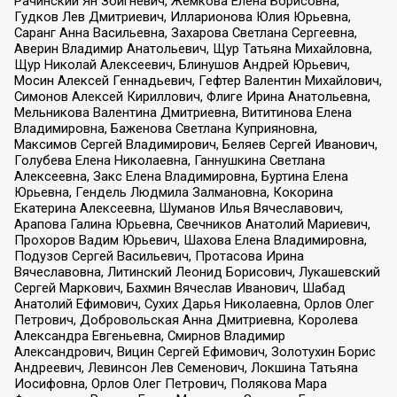
Рачинский Ян Збигневич, Жемкова Елена Борисовна,
Гудков Лев Дмитриевич, Илларионова Юлия Юрьевна,
Саранг Анна Васильевна, Захарова Светлана Сергеевна,
Аверин Владимир Анатольевич, Щур Татьяна Михайловна,
Щур Николай Алексеевич, Блинушов Андрей Юрьевич,
Мосин Алексей Геннадьевич, Гефтер Валентин Михайлович,
Симонов Алексей Кириллович, Флиге Ирина Анатольевна,
Мельникова Валентина Дмитриевна, Вититинова Елена
Владимировна, Баженова Светлана Куприяновна,
Максимов Сергей Владимирович, Беляев Сергей Иванович,
Голубева Елена Николаевна, Ганнушкина Светлана
Алексеевна, Закс Елена Владимировна, Буртина Елена
Юрьевна, Гендель Людмила Залмановна, Кокорина
Екатерина Алексеевна, Шуманов Илья Вячеславович,
Арапова Галина Юрьевна, Свечников Анатолий Мариевич,
Прохоров Вадим Юрьевич, Шахова Елена Владимировна,
Подузов Сергей Васильевич, Протасова Ирина
Вячеславовна, Литинский Леонид Борисович, Лукашевский
Сергей Маркович, Бахмин Вячеслав Иванович, Шабад
Анатолий Ефимович, Сухих Дарья Николаевна, Орлов Олег
Петрович, Добровольская Анна Дмитриевна, Королева
Александра Евгеньевна, Смирнов Владимир
Александрович, Вицин Сергей Ефимович, Золотухин Борис
Андреевич, Левинсон Лев Семенович, Локшина Татьяна
Иосифовна, Орлов Олег Петрович, Полякова Мара