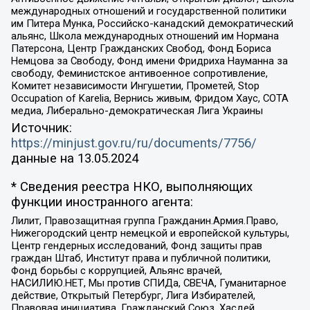
международных отношений и государственной политики
им Питера Мунка, Российско-канадский демократический
альянс, Школа международных отношений им Нормана
Патерсона, Центр Гражданских Свобод, Фонд Бориса
Немцова за Свободу, Фонд имени Фридриха Науманна за
свободу, Феминистское антивоенное сопротивление,
Комитет независимости Ингушетии, Прометей, Stop
Occupation of Karelia, Вернись живым, Фридом Хаус, СОТА
медиа, Либерально-демократическая Лига Украины
Источник:
https://minjust.gov.ru/ru/documents/7756/
данные на
13.05.2024
* Сведения реестра НКО, выполняющих
функции иностранного агента:
Лилит, Правозащитная группа Гражданин.Армия.Право,
Нижегородский центр немецкой и европейской культуры,
Центр гендерных исследований, Фонд защиты прав
граждан Штаб, Институт права и публичной политики,
Фонд борьбы с коррупцией, Альянс врачей,
НАСИЛИЮ.НЕТ, Мы против СПИДа, СВЕЧА, Гуманитарное
действие, Открытый Петербург, Лига Избирателей,
Правовая инициатива, Гражданский Союз, Хасдей