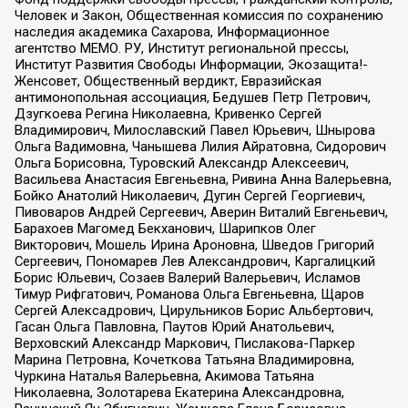
Человек и Закон, Общественная комиссия по сохранению
наследия академика Сахарова, Информационное
агентство МЕМО. РУ, Институт региональной прессы,
Институт Развития Свободы Информации, Экозащита!-
Женсовет, Общественный вердикт, Евразийская
антимонопольная ассоциация, Бедушев Петр Петрович,
Дзугкоева Регина Николаевна, Кривенко Сергей
Владимирович, Милославский Павел Юрьевич, Шнырова
Ольга Вадимовна, Чанышева Лилия Айратовна, Сидорович
Ольга Борисовна, Туровский Александр Алексеевич,
Васильева Анастасия Евгеньевна, Ривина Анна Валерьевна,
Бойко Анатолий Николаевич, Дугин Сергей Георгиевич,
Пивоваров Андрей Сергеевич, Аверин Виталий Евгеньевич,
Барахоев Магомед Бекханович, Шарипков Олег
Викторович, Мошель Ирина Ароновна, Шведов Григорий
Сергеевич, Пономарев Лев Александрович, Каргалицкий
Борис Юльевич, Созаев Валерий Валерьевич, Исламов
Тимур Рифгатович, Романова Ольга Евгеньевна, Щаров
Сергей Алексадрович, Цирульников Борис Альбертович,
Гасан Ольга Павловна, Паутов Юрий Анатольевич,
Верховский Александр Маркович, Пислакова-Паркер
Марина Петровна, Кочеткова Татьяна Владимировна,
Чуркина Наталья Валерьевна, Акимова Татьяна
Николаевна, Золотарева Екатерина Александровна,