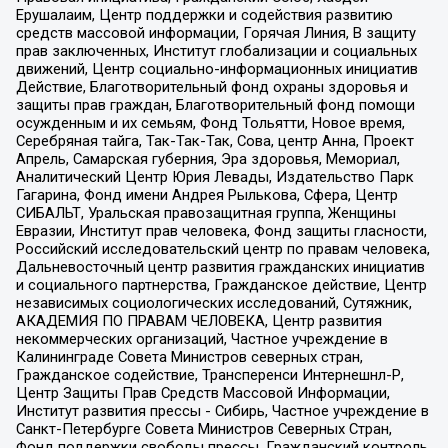
Ерушалаим, Центр поддержки и содействия развитию
средств массовой информации, Горячая Линия, В защиту
прав заключенных, Институт глобализации и социальных
движений, Центр социально-информационных инициатив
Действие, Благотворительный фонд охраны здоровья и
защиты прав граждан, Благотворительный фонд помощи
осужденным и их семьям, Фонд Тольятти, Новое время,
Серебряная тайга, Так-Так-Так, Сова, центр Анна, Проект
Апрель, Самарская губерния, Эра здоровья, Мемориал,
Аналитический Центр Юрия Левады, Издательство Парк
Гагарина, Фонд имени Андрея Рылькова, Сфера, Центр
СИБАЛЬТ, Уральская правозащитная группа, Женщины
Евразии, Институт прав человека, Фонд защиты гласности,
Российский исследовательский центр по правам человека,
Дальневосточный центр развития гражданских инициатив
и социального партнерства, Гражданское действие, Центр
независимых социологических исследований, Сутяжник,
АКАДЕМИЯ ПО ПРАВАМ ЧЕЛОВЕКА, Центр развития
некоммерческих организаций, Частное учреждение в
Калининграде Совета Министров северных стран,
Гражданское содействие, Трансперенси Интернешнл-Р,
Центр Защиты Прав Средств Массовой Информации,
Институт развития прессы - Сибирь, Частное учреждение в
Санкт-Петербурге Совета Министров Северных Стран,
Фонд поддержки свободы прессы, Гражданский контроль,