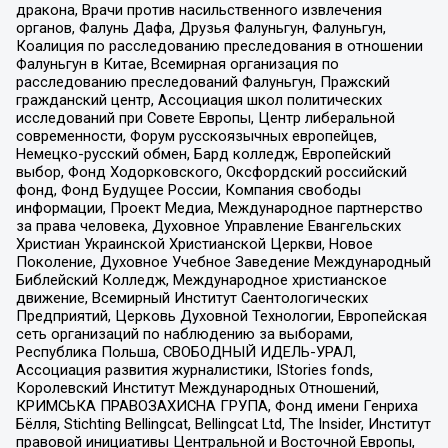
дракона, Врачи против насильственного извлечения
органов, Фалунь Дафа, Друзья Фалуньгун, Фалуньгун,
Коалиция по расследованию преследования в отношении
Фалуньгун в Китае, Всемирная организация по
расследованию преследований Фалуньгун, Пражский
гражданский центр, Ассоциация школ политических
исследований при Совете Европы, Центр либеральной
современности, Форум русскоязычных европейцев,
Немецко-русский обмен, Бард колледж, Европейский
выбор, Фонд Ходорковского, Оксфордский российский
фонд, Фонд Будущее России, Компания свободы
информации, Проект Медиа, Международное партнерство
за права человека, Духовное Управление Евангельских
Христиан Украинской Христианской Церкви, Новое
Поколение, Духовное Учебное Заведение Международный
Библейский Колледж, Международное христианское
движение, Всемирный Институт Саентологических
Предприятий, Церковь Духовной Технологии, Европейская
сеть организаций по наблюдению за выборами,
Республика Польша, СВОБОДНЫЙ ИДЕЛЬ-УРАЛ,
Ассоциация развития журналистики, IStories fonds,
Королевский Институт Международных Отношений,
КРИМСЬКА ПРАВОЗАХИСНА ГРУПА, Фонд имени Генриха
Бёлля, Stichting Bellingcat, Bellingcat Ltd, The Insider, Институт
правовой инициативы Центральной и Восточной Европы,