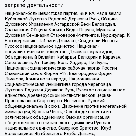
запрете деятельности:
Национал-большевистская партия, ВЕК РА, Рада земли
Кубанской Духовно Родовой Державы Русь, Община
Духовного Управления Асгардской Веси Беловодья,
Славянская Община Капища Веды Перуна, Мужская
Духовная Семинария Староверов-Инглингов, Нурджулар, К
Богодержавию, Таблиги Джамаат, Свидетели Иеговы,
Русское национальное единство, Национал-
социалистическое общество, Джамаат мувахидов,
Объединенный Вилайат Кабарды, Балкарии и Карачая,
Союз славян, Ат-Такфир Валь-Хиджра, Пит Буль,
Национал-социалистическая рабочая партия России,
Славянский союз, Формат-18, Благородный Орден
Дьявола, Армия воли народа, Национальная
Социалистическая Инициатива города Череповца,
Духовно-Родовая Держава Русь, Русское национальное
единство, Древнерусской Инглистической церкви
Православных Староверов-Инглингов, Русский
общенациональный союз, Движение против нелегальной
иммиграции, Кровь и Честь, О свободе совести и о
религиозных объединениях, Омская организация
общественного политического движения Русское
национальное единство, Северное Братство, Клуб
Болельщиков Футбольного Клуба Динамо,