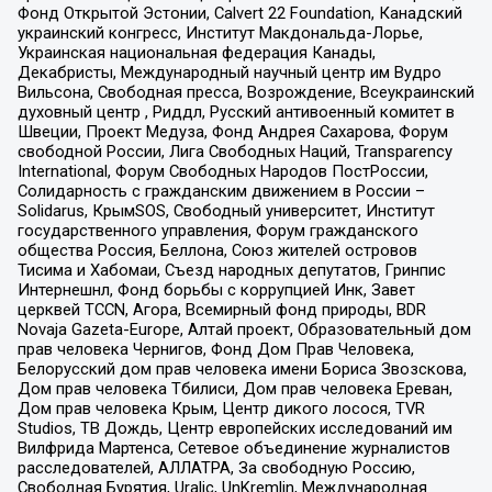
Фонд Открытой Эстонии, Calvert 22 Foundation, Канадский
украинский конгресс, Институт Макдональда-Лорье,
Украинская национальная федерация Канады,
Декабристы, Международный научный центр им Вудро
Вильсона, Свободная пресса, Возрождение, Всеукраинский
духовный центр , Риддл, Русский антивоенный комитет в
Швеции, Проект Медуза, Фонд Андрея Сахарова, Форум
свободной России, Лига Свободных Наций, Transparеncy
International, Форум Свободных Народов ПостРоссии,
Солидарность с гражданским движением в России –
Solidarus, КрымSOS, Свободный университет, Институт
государственного управления, Форум гражданского
общества Россия, Беллона, Союз жителей островов
Тисима и Хабомаи, Съезд народных депутатов, Гринпис
Интернешнл, Фонд борьбы с коррупцией Инк, Завет
церквей TCCN, Агора, Всемирный фонд природы, BDR
Novaja Gazeta-Europe, Алтай проект, Образовательный дом
прав человека Чернигов, Фонд Дом Прав Человека,
Белорусский дом прав человека имени Бориса Звозскова,
Дом прав человека Тбилиси, Дом прав человека Ереван,
Дом прав человека Крым, Центр дикого лосося, TVR
Studios, ТВ Дождь, Центр европейских исследований им
Вилфрида Мартенса, Сетевое объединение журналистов
расследователей, АЛЛАТРА, За свободную Россию,
Свободная Бурятия, Uralic, UnKremlin, Международная