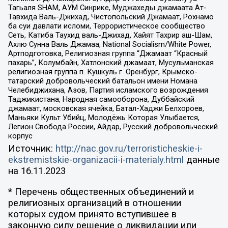
Тагьаля SHAM, АУМ Синрике, Муджахеды джамаата Ат-
Тавхида Валь-Джихад, Чистопольский Джамаат, Рохнамо
ба суи давлати исломи, Террористическое сообщество
Сеть, Катиба Таухид валь-Джихад, Хайят Тахрир аш-Шам,
Ахлю Сунна Валь Джамаа, National Socialism/White Power,
Артподготовка, Религиозная группа “Джамаат “Красный
пахарь”, Колумбайн, Хатлонский джамаат, Мусульманская
религиозная группа п. Кушкуль г. Оренбург, Крымско-
татарский добровольческий батальон имени Номана
Челебиджихана, Азов, Партия исламского возрождения
Таджикистана, Народная самооборона, Дуббайский
джамаат, московская ячейка, Батал-Хаджи Белхороев,
Маньяки Культ Убийц, Молодёжь Которая Улыбается,
Легион Свобода России, Айдар, Русский добровольческий
корпус
Источник:
http://nac.gov.ru/terroristicheskie-i-
ekstremistskie-organizacii-i-materialy.html
данные
на
16.11.2023
* Перечень общественных объединений и
религиозных организаций в отношении
которых судом принято вступившее в
законную силу решение о ликвидации или