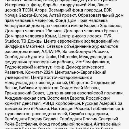
Интернешнл, Фонд борьбы с коррупцией Инк, Завет
церквей TCCN, Агора, Всемирный фонд природы, BDR
Novaja Gazeta-Europe, Алтай проект, Образовательный дом
прав человека Чернигов, Фонд Дом Прав Человека,
Белорусский дом прав человека имени Бориса Звозскова,
Дом прав человека Тбилиси, Дом прав человека Ереван,
Дом прав человека Крым, Центр дикого лосося, TVR
Studios, ТВ Дождь, Центр европейских исследований им
Вилфрида Мартенса, Сетевое объединение журналистов
расследователей, АЛЛАТРА, За свободную Россию,
Свободная Бурятия, Uralic, UnKremlin, Международная
федерация транспортных рабочих, ИстЧам Финланд,
Гудзоновский институт, Фонд Демократического
Развития, Комитет-2024, Центрально-Европейский
университет, Центр восточноевропейских и
международных исследований, Общество Сторожевой
башни, Библии и трактатов Свидетелей Иеговы,
Гражданский Совет, Центр анализа европейской политики,
Академическая сеть Восточная Европа, Российский
комитет действия, РЭНД корпорейшн, Русская Америка за
демократию в России, Настоящая Россия, Глобальная сеть
журналистов-расследователей, Служба поддержки,
Свободная Россия Берлин, Свободная Россия Северный
Рейн-Вестфалия, Фонд глобальной помощи, Антивоенный