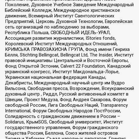
Поколение, Духовное Учебное Заведение Международный
Библейский Колледж, Международное христианское
движение, Всемирный Институт Саентологических
Предприятий, Церковь Духовной Технологии, Европейская
сеть организаций по наблюдению за выборами,
Республика Польша, СВОБОДНЫЙ ИДЕЛЬ-УРАЛ,
Ассоциация развития журналистики, IStories fonds,
Королевский Институт Международных Отношений,
КРИМСЬКА ПРАВОЗАХИСНА ГРУПА, Фонд имени Генриха
Бёлля, Stichting Bellingcat, Bellingcat Ltd, The Insider, Институт
правовой инициативы Центральной и Восточной Европы,
Фонд Открытой Эстонии, Calvert 22 Foundation, Канадский
украинский конгресс, Институт Макдональда-Лорье,
Украинская национальная федерация Канады,
Декабристы, Международный научный центр им Вудро
Вильсона, Свободная пресса, Возрождение, Всеукраинский
духовный центр , Риддл, Русский антивоенный комитет в
Швеции, Проект Медуза, Фонд Андрея Сахарова, Форум
свободной России, Лига Свободных Наций, Transparеncy
International, Форум Свободных Народов ПостРоссии,
Солидарность с гражданским движением в России –
Solidarus, КрымSOS, Свободный университет, Институт
государственного управления, Форум гражданского
общества Россия, Беллона, Союз жителей островов
Тисима и Хабомаи, Съезд народных депутатов, Гринпис