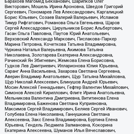
Барахоев Магомед Бекханович, Шарипков Олег
Викторович, Мошель Ирина Ароновна, Шведов Григорий
Сергеевич, Пономарев Лев Александрович, Каргалицкий
Борис Юльевич, Созаев Валерий Валерьевич, Исламов
Тимур Рифгатович, Романова Ольга Евгеньевна, Щаров
Сергей Алексадрович, Цирульников Борис Альбертович,
Гасан Ольга Павловна, Паутов Юрий Анатольевич,
Верховский Александр Маркович, Пислакова-Паркер
Марина Петровна, Кочеткова Татьяна Владимировна,
Чуркина Наталья Валерьевна, Акимова Татьяна
Николаевна, Золотарева Екатерина Александровна,
Рачинский Ян Збигневич, Жемкова Елена Борисовна,
Гудков Лев Дмитриевич, Илларионова Юлия Юрьевна,
Саранг Анна Васильевна, Захарова Светлана Сергеевна,
Аверин Владимир Анатольевич, Щур Татьяна Михайловна,
Щур Николай Алексеевич, Блинушов Андрей Юрьевич,
Мосин Алексей Геннадьевич, Гефтер Валентин Михайлович,
Симонов Алексей Кириллович, Флиге Ирина Анатольевна,
Мельникова Валентина Дмитриевна, Вититинова Елена
Владимировна, Баженова Светлана Куприяновна,
Максимов Сергей Владимирович, Беляев Сергей Иванович,
Голубева Елена Николаевна, Ганнушкина Светлана
Алексеевна, Закс Елена Владимировна, Буртина Елена
Юрьевна, Гендель Людмила Залмановна, Кокорина
Екатерина Алексеевна, Шуманов Илья Вячеславович,