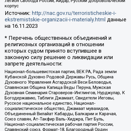
Легион Свобода России, Айдар, Русский добровольческий
корпус
Источник:
http://nac.gov.ru/terroristicheskie-i-
ekstremistskie-organizacii-i-materialy.html
данные
на
16.11.2023
* Перечень общественных объединений и
религиозных организаций в отношении
которых судом принято вступившее в
законную силу решение о ликвидации или
запрете деятельности:
Национал-большевистская партия, ВЕК РА, Рада земли
Кубанской Духовно Родовой Державы Русь, Община
Духовного Управления Асгардской Веси Беловодья,
Славянская Община Капища Веды Перуна, Мужская
Духовная Семинария Староверов-Инглингов, Нурджулар, К
Богодержавию, Таблиги Джамаат, Свидетели Иеговы,
Русское национальное единство, Национал-
социалистическое общество, Джамаат мувахидов,
Объединенный Вилайат Кабарды, Балкарии и Карачая,
Союз славян, Ат-Такфир Валь-Хиджра, Пит Буль,
Национал-социалистическая рабочая партия России,
Славянский союз, Формат-18, Благородный Орден