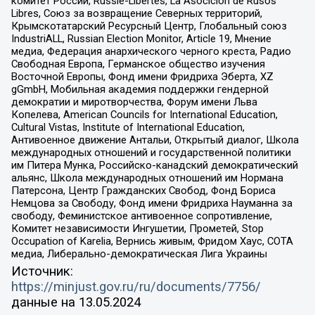
комитет России, Russie-Libertes, La Asocicion de Rusos
Libres, Союз за возвращение Северных территорий,
Крымскотатарский Ресурсный Центр, Глобальный союз
IndustriALL, Russian Election Monitor, Article 19, Мнение
медиа, Федерация анархического черного креста, Радио
Свободная Европа, Германское общество изучения
Восточной Европы, Фонд имени Фридриха Эберта, XZ
gGmbH, Мобильная академия поддержки гендерной
демократии и миротворчества, Форум имени Льва
Копелева, American Councils for International Education,
Cultural Vistas, Institute of International Education,
Антивоенное движение Антальи, Открытый диалог, Школа
международных отношений и государственной политики
им Питера Мунка, Российско-канадский демократический
альянс, Школа международных отношений им Нормана
Патерсона, Центр Гражданских Свобод, Фонд Бориса
Немцова за Свободу, Фонд имени Фридриха Науманна за
свободу, Феминистское антивоенное сопротивление,
Комитет независимости Ингушетии, Прометей, Stop
Occupation of Karelia, Вернись живым, Фридом Хаус, СОТА
медиа, Либерально-демократическая Лига Украины
Источник:
https://minjust.gov.ru/ru/documents/7756/
данные на
13.05.2024