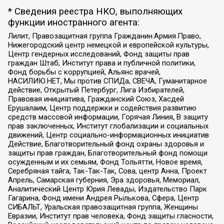
* Сведения реестра НКО, выполняющих
функции иностранного агента:
Лилит, Правозащитная группа Гражданин.Армия.Право,
Нижегородский центр немецкой и европейской культуры,
Центр гендерных исследований, Фонд защиты прав
граждан Штаб, Институт права и публичной политики,
Фонд борьбы с коррупцией, Альянс врачей,
НАСИЛИЮ.НЕТ, Мы против СПИДа, СВЕЧА, Гуманитарное
действие, Открытый Петербург, Лига Избирателей,
Правовая инициатива, Гражданский Союз, Хасдей
Ерушалаим, Центр поддержки и содействия развитию
средств массовой информации, Горячая Линия, В защиту
прав заключенных, Институт глобализации и социальных
движений, Центр социально-информационных инициатив
Действие, Благотворительный фонд охраны здоровья и
защиты прав граждан, Благотворительный фонд помощи
осужденным и их семьям, Фонд Тольятти, Новое время,
Серебряная тайга, Так-Так-Так, Сова, центр Анна, Проект
Апрель, Самарская губерния, Эра здоровья, Мемориал,
Аналитический Центр Юрия Левады, Издательство Парк
Гагарина, Фонд имени Андрея Рылькова, Сфера, Центр
СИБАЛЬТ, Уральская правозащитная группа, Женщины
Евразии, Институт прав человека, Фонд защиты гласности,