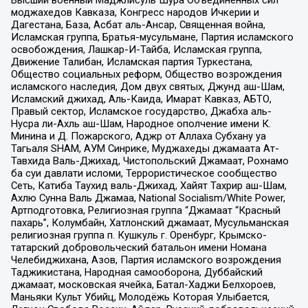
моджахедов Кавказа, Конгресс народов Ичкерии и
Дагестана, База, Асбат аль-Ансар, Священная война,
Исламская группа, Братья-мусульмане, Партия исламского
освобождения, Лашкар-И-Тайба, Исламская группа,
Движение Талибан, Исламская партия Туркестана,
Общество социальных реформ, Общество возрождения
исламского наследия, Дом двух святых, Джунд аш-Шам,
Исламский джихад, Аль-Каида, Имарат Кавказ, АБТО,
Правый сектор, Исламское государство, Джабха аль-
Нусра ли-Ахль аш-Шам, Народное ополчение имени К.
Минина и Д. Пожарского, Аджр от Аллаха Субхану уа
Тагьаля SHAM, АУМ Синрике, Муджахеды джамаата Ат-
Тавхида Валь-Джихад, Чистопольский Джамаат, Рохнамо
ба суи давлати исломи, Террористическое сообщество
Сеть, Катиба Таухид валь-Джихад, Хайят Тахрир аш-Шам,
Ахлю Сунна Валь Джамаа, National Socialism/White Power,
Артподготовка, Религиозная группа “Джамаат “Красный
пахарь”, Колумбайн, Хатлонский джамаат, Мусульманская
религиозная группа п. Кушкуль г. Оренбург, Крымско-
татарский добровольческий батальон имени Номана
Челебиджихана, Азов, Партия исламского возрождения
Таджикистана, Народная самооборона, Дуббайский
джамаат, московская ячейка, Батал-Хаджи Белхороев,
Маньяки Культ Убийц, Молодёжь Которая Улыбается,