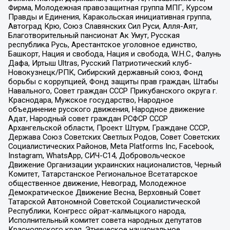
Фирма, Молодежная правозащитная группа МПГ, Курсом
Правды и Единения, Каракольская инициативная группа,
Автоград Крю, Союз Славянских Сил Руси, Алля-Аят,
Благотворительный пансионат Ак Умут, Русская
республика Русь, Арестантское уголовное единство,
Башкорт, Нация и свобода, Нация и свобода, W.H.С., Фалунь
Дафа, Иртыш Ultras, Русский Патриотический клуб-
Новокузнецк/РПК, Сибирский державный союз, Фонд
борьбы с коррупцией, Фонд защиты прав граждан, Штабы
Навального, Совет граждан СССР Прикубанского округа г.
Краснодара, Мужское государство, Народное
объединение русского движения, Народное движение
Адат, Народный совет граждан РСФСР СССР
Архангельской области, Проект Штурм, Граждане СССР,
Держава Союз Советских Светлых Родов, Совет Советских
Социалистических Районов, Meta Platforms Inc, Facebook,
Instagram, WhatsApp, СИЧ-С14, Добровольческое
Движение Организации украинских националистов, Черный
Комитет, Татарстанское Региональное Всетатарское
общественное движение, Невоград, Молодежное
Демократическое Движение Весна, Верховный Совет
Татарской Автономной Советской Социалистической
Республики, Конгресс ойрат-калмыцкого народа,
Исполнительный комитет совета народных депутатов
Красноярского края, Этническое национальное