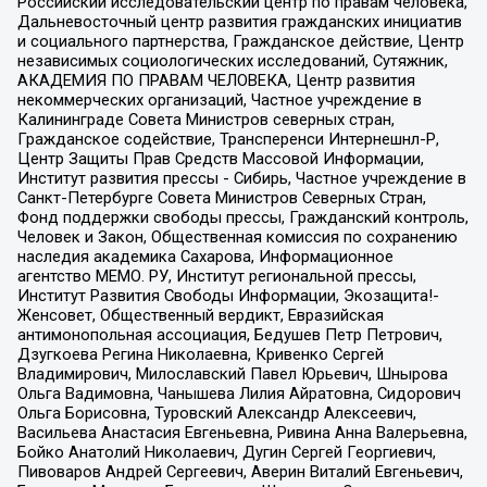
Российский исследовательский центр по правам человека,
Дальневосточный центр развития гражданских инициатив
и социального партнерства, Гражданское действие, Центр
независимых социологических исследований, Сутяжник,
АКАДЕМИЯ ПО ПРАВАМ ЧЕЛОВЕКА, Центр развития
некоммерческих организаций, Частное учреждение в
Калининграде Совета Министров северных стран,
Гражданское содействие, Трансперенси Интернешнл-Р,
Центр Защиты Прав Средств Массовой Информации,
Институт развития прессы - Сибирь, Частное учреждение в
Санкт-Петербурге Совета Министров Северных Стран,
Фонд поддержки свободы прессы, Гражданский контроль,
Человек и Закон, Общественная комиссия по сохранению
наследия академика Сахарова, Информационное
агентство МЕМО. РУ, Институт региональной прессы,
Институт Развития Свободы Информации, Экозащита!-
Женсовет, Общественный вердикт, Евразийская
антимонопольная ассоциация, Бедушев Петр Петрович,
Дзугкоева Регина Николаевна, Кривенко Сергей
Владимирович, Милославский Павел Юрьевич, Шнырова
Ольга Вадимовна, Чанышева Лилия Айратовна, Сидорович
Ольга Борисовна, Туровский Александр Алексеевич,
Васильева Анастасия Евгеньевна, Ривина Анна Валерьевна,
Бойко Анатолий Николаевич, Дугин Сергей Георгиевич,
Пивоваров Андрей Сергеевич, Аверин Виталий Евгеньевич,