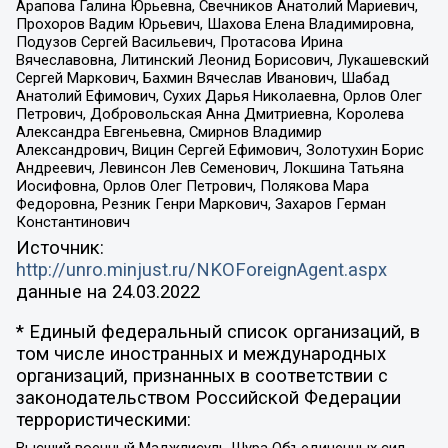
Арапова Галина Юрьевна, Свечников Анатолий Мариевич,
Прохоров Вадим Юрьевич, Шахова Елена Владимировна,
Подузов Сергей Васильевич, Протасова Ирина
Вячеславовна, Литинский Леонид Борисович, Лукашевский
Сергей Маркович, Бахмин Вячеслав Иванович, Шабад
Анатолий Ефимович, Сухих Дарья Николаевна, Орлов Олег
Петрович, Добровольская Анна Дмитриевна, Королева
Александра Евгеньевна, Смирнов Владимир
Александрович, Вицин Сергей Ефимович, Золотухин Борис
Андреевич, Левинсон Лев Семенович, Локшина Татьяна
Иосифовна, Орлов Олег Петрович, Полякова Мара
Федоровна, Резник Генри Маркович, Захаров Герман
Константинович
Источник:
http://unro.minjust.ru/NKOForeignAgent.aspx
данные на
24.03.2022
* Единый федеральный список организаций, в
том числе иностранных и международных
организаций, признанных в соответствии с
законодательством Российской Федерации
террористическими:
Высший военный Маджлисуль Шура Объединенных сил