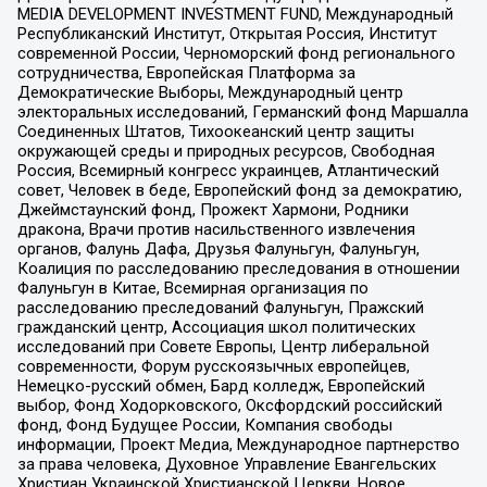
MEDIA DEVELOPMENT INVESTMENT FUND, Международный
Республиканский Институт, Открытая Россия, Институт
современной России, Черноморский фонд регионального
сотрудничества, Европейская Платформа за
Демократические Выборы, Международный центр
электоральных исследований, Германский фонд Маршалла
Соединенных Штатов, Тихоокеанский центр защиты
окружающей среды и природных ресурсов, Свободная
Россия, Всемирный конгресс украинцев, Атлантический
совет, Человек в беде, Европейский фонд за демократию,
Джеймстаунский фонд, Прожект Хармони, Родники
дракона, Врачи против насильственного извлечения
органов, Фалунь Дафа, Друзья Фалуньгун, Фалуньгун,
Коалиция по расследованию преследования в отношении
Фалуньгун в Китае, Всемирная организация по
расследованию преследований Фалуньгун, Пражский
гражданский центр, Ассоциация школ политических
исследований при Совете Европы, Центр либеральной
современности, Форум русскоязычных европейцев,
Немецко-русский обмен, Бард колледж, Европейский
выбор, Фонд Ходорковского, Оксфордский российский
фонд, Фонд Будущее России, Компания свободы
информации, Проект Медиа, Международное партнерство
за права человека, Духовное Управление Евангельских
Христиан Украинской Христианской Церкви, Новое