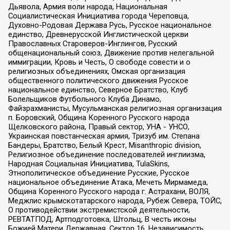
Дьявола, Армия воли народа, Национальная
Социалистическая Инициатива города Череповца,
Духовно-Родовая Держава Русь, Русское национальное
единство, Древнерусской Инглистической церкви
Православных Староверов-Инглингов, Русский
общенациональный союз, Движение против нелегальной
иммиграции, Кровь и Честь, О свободе совести и о
религиозных объединениях, Омская организация
общественного политического движения Русское
национальное единство, Северное Братство, Клуб
Болельщиков Футбольного Клуба Динамо,
Файзрахманисты, Мусульманская религиозная организация
п. Боровский, Община Коренного Русского народа
Щелковского района, Правый сектор, УНА - УНСО,
Украинская повстанческая армия, Тризуб им. Степана
Бандеры, Братство, Белый Крест, Misanthropic division,
Религиозное объединение последователей инглиизма,
Народная Социальная Инициатива, TulaSkins,
Этнополитическое объединение Русские, Русское
национальное объединение Атака, Мечеть Мирмамеда,
Община Коренного Русского народа г. Астрахани, ВОЛЯ,
Меджлис крымскотатарского народа, Рубеж Севера, ТОЙС,
О противодействии экстремистской деятельности,
РЕВТАТПОД, Артподготовка, Штольц, В честь иконы
Божией Матери Державная, Сектор 16, Независимость,