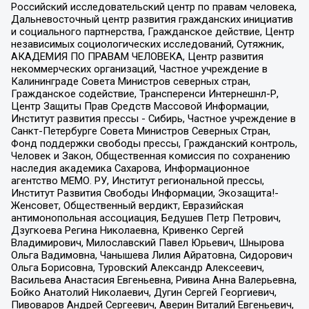
Российский исследовательский центр по правам человека,
Дальневосточный центр развития гражданских инициатив
и социального партнерства, Гражданское действие, Центр
независимых социологических исследований, Сутяжник,
АКАДЕМИЯ ПО ПРАВАМ ЧЕЛОВЕКА, Центр развития
некоммерческих организаций, Частное учреждение в
Калининграде Совета Министров северных стран,
Гражданское содействие, Трансперенси Интернешнл-Р,
Центр Защиты Прав Средств Массовой Информации,
Институт развития прессы - Сибирь, Частное учреждение в
Санкт-Петербурге Совета Министров Северных Стран,
Фонд поддержки свободы прессы, Гражданский контроль,
Человек и Закон, Общественная комиссия по сохранению
наследия академика Сахарова, Информационное
агентство МЕМО. РУ, Институт региональной прессы,
Институт Развития Свободы Информации, Экозащита!-
Женсовет, Общественный вердикт, Евразийская
антимонопольная ассоциация, Бедушев Петр Петрович,
Дзугкоева Регина Николаевна, Кривенко Сергей
Владимирович, Милославский Павел Юрьевич, Шнырова
Ольга Вадимовна, Чанышева Лилия Айратовна, Сидорович
Ольга Борисовна, Туровский Александр Алексеевич,
Васильева Анастасия Евгеньевна, Ривина Анна Валерьевна,
Бойко Анатолий Николаевич, Дугин Сергей Георгиевич,
Пивоваров Андрей Сергеевич, Аверин Виталий Евгеньевич,