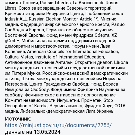
комитет России, Russie-Libertes, La Asocicion de Rusos
Libres, Союз за возвращение Северных территорий,
Крымскотатарский Ресурсный Центр, Глобальный союз
IndustriALL, Russian Election Monitor, Article 19, Мнение
медиа, Федерация анархического черного креста, Радио
Свободная Европа, Германское общество изучения
Восточной Европы, Фонд имени Фридриха Эберта, XZ
gGmbH, Мобильная академия поддержки гендерной
демократии и миротворчества, Форум имени Льва
Копелева, American Councils for International Education,
Cultural Vistas, Institute of International Education,
Антивоенное движение Антальи, Открытый диалог, Школа
международных отношений и государственной политики
им Питера Мунка, Российско-канадский демократический
альянс, Школа международных отношений им Нормана
Патерсона, Центр Гражданских Свобод, Фонд Бориса
Немцова за Свободу, Фонд имени Фридриха Науманна за
свободу, Феминистское антивоенное сопротивление,
Комитет независимости Ингушетии, Прометей, Stop
Occupation of Karelia, Вернись живым, Фридом Хаус, СОТА
медиа, Либерально-демократическая Лига Украины
Источник:
https://minjust.gov.ru/ru/documents/7756/
данные на
13.05.2024