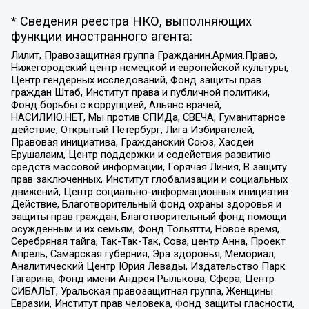
* Сведения реестра НКО, выполняющих
функции иностранного агента:
Лилит, Правозащитная группа Гражданин.Армия.Право,
Нижегородский центр немецкой и европейской культуры,
Центр гендерных исследований, Фонд защиты прав
граждан Штаб, Институт права и публичной политики,
Фонд борьбы с коррупцией, Альянс врачей,
НАСИЛИЮ.НЕТ, Мы против СПИДа, СВЕЧА, Гуманитарное
действие, Открытый Петербург, Лига Избирателей,
Правовая инициатива, Гражданский Союз, Хасдей
Ерушалаим, Центр поддержки и содействия развитию
средств массовой информации, Горячая Линия, В защиту
прав заключенных, Институт глобализации и социальных
движений, Центр социально-информационных инициатив
Действие, Благотворительный фонд охраны здоровья и
защиты прав граждан, Благотворительный фонд помощи
осужденным и их семьям, Фонд Тольятти, Новое время,
Серебряная тайга, Так-Так-Так, Сова, центр Анна, Проект
Апрель, Самарская губерния, Эра здоровья, Мемориал,
Аналитический Центр Юрия Левады, Издательство Парк
Гагарина, Фонд имени Андрея Рылькова, Сфера, Центр
СИБАЛЬТ, Уральская правозащитная группа, Женщины
Евразии, Институт прав человека, Фонд защиты гласности,