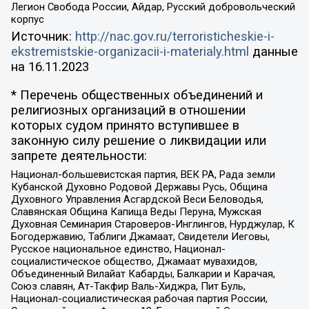
Легион Свобода России, Айдар, Русский добровольческий
корпус
Источник:
http://nac.gov.ru/terroristicheskie-i-
ekstremistskie-organizacii-i-materialy.html
данные
на
16.11.2023
* Перечень общественных объединений и
религиозных организаций в отношении
которых судом принято вступившее в
законную силу решение о ликвидации или
запрете деятельности:
Национал-большевистская партия, ВЕК РА, Рада земли
Кубанской Духовно Родовой Державы Русь, Община
Духовного Управления Асгардской Веси Беловодья,
Славянская Община Капища Веды Перуна, Мужская
Духовная Семинария Староверов-Инглингов, Нурджулар, К
Богодержавию, Таблиги Джамаат, Свидетели Иеговы,
Русское национальное единство, Национал-
социалистическое общество, Джамаат мувахидов,
Объединенный Вилайат Кабарды, Балкарии и Карачая,
Союз славян, Ат-Такфир Валь-Хиджра, Пит Буль,
Национал-социалистическая рабочая партия России,