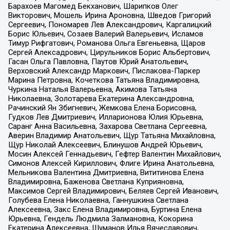
Барахоев Магомед Бекханович, Шарипков Олег
Викторович, Мошель Ирина Ароновна, Шведов Григорий
Сергеевич, Пономарев Лев Александрович, Каргалицкий
Борис Юльевич, Созаев Валерий Валерьевич, Исламов
Тимур Рифгатович, Романова Ольга Евгеньевна, Щаров
Сергей Алексадрович, Цирульников Борис Альбертович,
Гасан Ольга Павловна, Паутов Юрий Анатольевич,
Верховский Александр Маркович, Пислакова-Паркер
Марина Петровна, Кочеткова Татьяна Владимировна,
Чуркина Наталья Валерьевна, Акимова Татьяна
Николаевна, Золотарева Екатерина Александровна,
Рачинский Ян Збигневич, Жемкова Елена Борисовна,
Гудков Лев Дмитриевич, Илларионова Юлия Юрьевна,
Саранг Анна Васильевна, Захарова Светлана Сергеевна,
Аверин Владимир Анатольевич, Щур Татьяна Михайловна,
Щур Николай Алексеевич, Блинушов Андрей Юрьевич,
Мосин Алексей Геннадьевич, Гефтер Валентин Михайлович,
Симонов Алексей Кириллович, Флиге Ирина Анатольевна,
Мельникова Валентина Дмитриевна, Вититинова Елена
Владимировна, Баженова Светлана Куприяновна,
Максимов Сергей Владимирович, Беляев Сергей Иванович,
Голубева Елена Николаевна, Ганнушкина Светлана
Алексеевна, Закс Елена Владимировна, Буртина Елена
Юрьевна, Гендель Людмила Залмановна, Кокорина
Екатерина Алексеевна, Шуманов Илья Вячеславович,