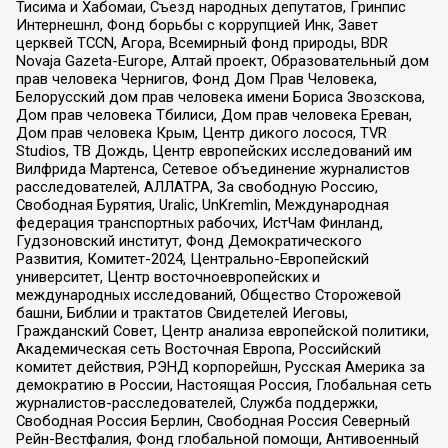
Тисима и Хабомаи, Съезд народных депутатов, Гринпис
Интернешнл, Фонд борьбы с коррупцией Инк, Завет
церквей TCCN, Агора, Всемирный фонд природы, BDR
Novaja Gazeta-Europe, Алтай проект, Образовательный дом
прав человека Чернигов, Фонд Дом Прав Человека,
Белорусский дом прав человека имени Бориса Звозскова,
Дом прав человека Тбилиси, Дом прав человека Ереван,
Дом прав человека Крым, Центр дикого лосося, TVR
Studios, ТВ Дождь, Центр европейских исследований им
Вилфрида Мартенса, Сетевое объединение журналистов
расследователей, АЛЛАТРА, За свободную Россию,
Свободная Бурятия, Uralic, UnKremlin, Международная
федерация транспортных рабочих, ИстЧам Финланд,
Гудзоновский институт, Фонд Демократического
Развития, Комитет-2024, Центрально-Европейский
университет, Центр восточноевропейских и
международных исследований, Общество Сторожевой
башни, Библии и трактатов Свидетелей Иеговы,
Гражданский Совет, Центр анализа европейской политики,
Академическая сеть Восточная Европа, Российский
комитет действия, РЭНД корпорейшн, Русская Америка за
демократию в России, Настоящая Россия, Глобальная сеть
журналистов-расследователей, Служба поддержки,
Свободная Россия Берлин, Свободная Россия Северный
Рейн-Вестфалия, Фонд глобальной помощи, Антивоенный