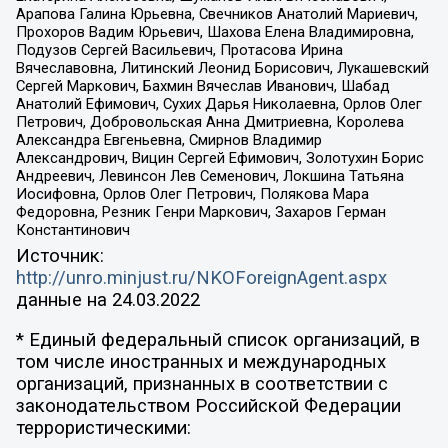
Арапова Галина Юрьевна, Свечников Анатолий Мариевич,
Прохоров Вадим Юрьевич, Шахова Елена Владимировна,
Подузов Сергей Васильевич, Протасова Ирина
Вячеславовна, Литинский Леонид Борисович, Лукашевский
Сергей Маркович, Бахмин Вячеслав Иванович, Шабад
Анатолий Ефимович, Сухих Дарья Николаевна, Орлов Олег
Петрович, Добровольская Анна Дмитриевна, Королева
Александра Евгеньевна, Смирнов Владимир
Александрович, Вицин Сергей Ефимович, Золотухин Борис
Андреевич, Левинсон Лев Семенович, Локшина Татьяна
Иосифовна, Орлов Олег Петрович, Полякова Мара
Федоровна, Резник Генри Маркович, Захаров Герман
Константинович
Источник:
http://unro.minjust.ru/NKOForeignAgent.aspx
данные на
24.03.2022
* Единый федеральный список организаций, в
том числе иностранных и международных
организаций, признанных в соответствии с
законодательством Российской Федерации
террористическими: