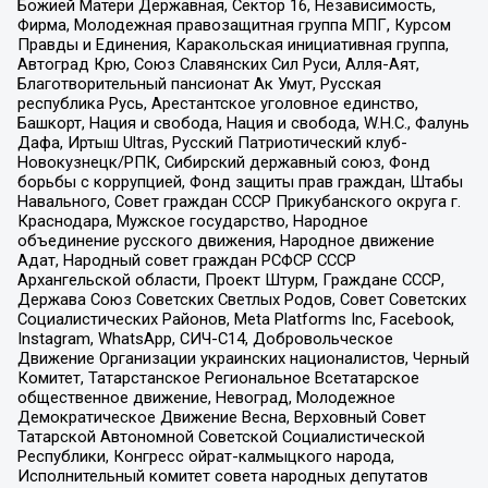
Божией Матери Державная, Сектор 16, Независимость,
Фирма, Молодежная правозащитная группа МПГ, Курсом
Правды и Единения, Каракольская инициативная группа,
Автоград Крю, Союз Славянских Сил Руси, Алля-Аят,
Благотворительный пансионат Ак Умут, Русская
республика Русь, Арестантское уголовное единство,
Башкорт, Нация и свобода, Нация и свобода, W.H.С., Фалунь
Дафа, Иртыш Ultras, Русский Патриотический клуб-
Новокузнецк/РПК, Сибирский державный союз, Фонд
борьбы с коррупцией, Фонд защиты прав граждан, Штабы
Навального, Совет граждан СССР Прикубанского округа г.
Краснодара, Мужское государство, Народное
объединение русского движения, Народное движение
Адат, Народный совет граждан РСФСР СССР
Архангельской области, Проект Штурм, Граждане СССР,
Держава Союз Советских Светлых Родов, Совет Советских
Социалистических Районов, Meta Platforms Inc, Facebook,
Instagram, WhatsApp, СИЧ-С14, Добровольческое
Движение Организации украинских националистов, Черный
Комитет, Татарстанское Региональное Всетатарское
общественное движение, Невоград, Молодежное
Демократическое Движение Весна, Верховный Совет
Татарской Автономной Советской Социалистической
Республики, Конгресс ойрат-калмыцкого народа,
Исполнительный комитет совета народных депутатов