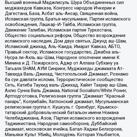
Высший военный Маджлисуль Шура Объединенных сил
моджахедов Кавказа, Конгресс народов Ичкерии и
Дагестана, База, Асбат аль-Ансар, Священная война,
Исламская группа, Братья-мусульмане, Партия исламского
освобождения, Лашкар-И-Тайба, Исламская группа,
Движение Талибан, Исламская партия Туркестана,
Общество социальных реформ, Общество возрождения
исламского наследия, Дом двух святых, Джунд аш-Шам,
Исламский джихад, Аль-Каида, Имарат Кавказ, АБТО,
Правый сектор, Исламское государство, Джабха аль-
Нусра ли-Ахль аш-Шам, Народное ополчение имени К.
Минина и Д. Пожарского, Аджр от Аллаха Субхану уа
Тагьаля SHAM, АУМ Синрике, Муджахеды джамаата Ат-
Тавхида Валь-Джихад, Чистопольский Джамаат, Рохнамо
ба суи давлати исломи, Террористическое сообщество
Сеть, Катиба Таухид валь-Джихад, Хайят Тахрир аш-Шам,
Ахлю Сунна Валь Джамаа, National Socialism/White Power,
Артподготовка, Религиозная группа “Джамаат “Красный
пахарь”, Колумбайн, Хатлонский джамаат, Мусульманская
религиозная группа п. Кушкуль г. Оренбург, Крымско-
татарский добровольческий батальон имени Номана
Челебиджихана, Азов, Партия исламского возрождения
Таджикистана, Народная самооборона, Дуббайский
джамаат, московская ячейка, Батал-Хаджи Белхороев,
Маньяки Культ Убийц, Молодёжь Которая Улыбается,