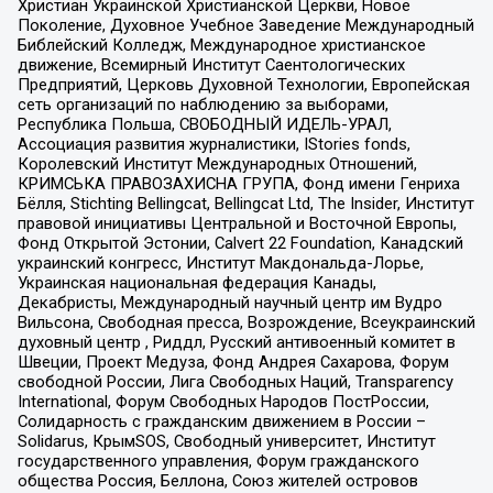
Христиан Украинской Христианской Церкви, Новое
Поколение, Духовное Учебное Заведение Международный
Библейский Колледж, Международное христианское
движение, Всемирный Институт Саентологических
Предприятий, Церковь Духовной Технологии, Европейская
сеть организаций по наблюдению за выборами,
Республика Польша, СВОБОДНЫЙ ИДЕЛЬ-УРАЛ,
Ассоциация развития журналистики, IStories fonds,
Королевский Институт Международных Отношений,
КРИМСЬКА ПРАВОЗАХИСНА ГРУПА, Фонд имени Генриха
Бёлля, Stichting Bellingcat, Bellingcat Ltd, The Insider, Институт
правовой инициативы Центральной и Восточной Европы,
Фонд Открытой Эстонии, Calvert 22 Foundation, Канадский
украинский конгресс, Институт Макдональда-Лорье,
Украинская национальная федерация Канады,
Декабристы, Международный научный центр им Вудро
Вильсона, Свободная пресса, Возрождение, Всеукраинский
духовный центр , Риддл, Русский антивоенный комитет в
Швеции, Проект Медуза, Фонд Андрея Сахарова, Форум
свободной России, Лига Свободных Наций, Transparеncy
International, Форум Свободных Народов ПостРоссии,
Солидарность с гражданским движением в России –
Solidarus, КрымSOS, Свободный университет, Институт
государственного управления, Форум гражданского
общества Россия, Беллона, Союз жителей островов