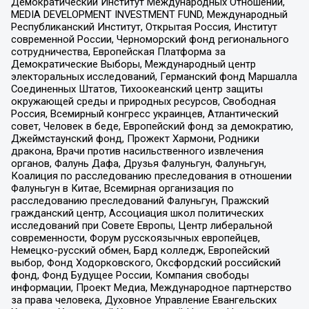
Демократический Институт Международных Отношений,
MEDIA DEVELOPMENT INVESTMENT FUND, Международный
Республиканский Институт, Открытая Россия, Институт
современной России, Черноморский фонд регионального
сотрудничества, Европейская Платформа за
Демократические Выборы, Международный центр
электоральных исследований, Германский фонд Маршалла
Соединенных Штатов, Тихоокеанский центр защиты
окружающей среды и природных ресурсов, Свободная
Россия, Всемирный конгресс украинцев, Атлантический
совет, Человек в беде, Европейский фонд за демократию,
Джеймстаунский фонд, Прожект Хармони, Родники
дракона, Врачи против насильственного извлечения
органов, Фалунь Дафа, Друзья Фалуньгун, Фалуньгун,
Коалиция по расследованию преследования в отношении
Фалуньгун в Китае, Всемирная организация по
расследованию преследований Фалуньгун, Пражский
гражданский центр, Ассоциация школ политических
исследований при Совете Европы, Центр либеральной
современности, Форум русскоязычных европейцев,
Немецко-русский обмен, Бард колледж, Европейский
выбор, Фонд Ходорковского, Оксфордский российский
фонд, Фонд Будущее России, Компания свободы
информации, Проект Медиа, Международное партнерство
за права человека, Духовное Управление Евангельских