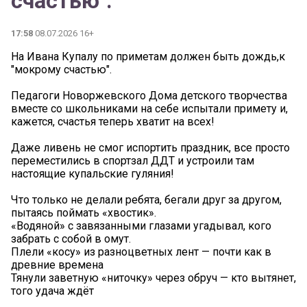
счастью".
17:58
08.07.2026 16+
На Ивана Купалу по приметам должен быть дождь,к
"мокрому счастью".
Педагоги Новоржевского Дома детского творчества
вместе со школьниками на себе испытали примету и,
кажется, счастья теперь хватит на всех!
Даже ливень не смог испортить праздник, все просто
переместились в спортзал ДДТ и устроили там
настоящие купальские гуляния!
Что только не делали ребята, бегали друг за другом,
пытаясь поймать «хвостик».
«Водяной» с завязанными глазами угадывал, кого
забрать с собой в омут.
Плели «косу» из разноцветных лент — почти как в
древние времена
Тянули заветную «ниточку» через обруч — кто вытянет,
того удача ждёт