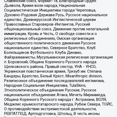
Славянский союз, Формат-18, Благородный Орден
Дьявола, Армия воли народа, Национальная
Социалистическая Инициатива города Череповца,
Духовно-Родовая Держава Русь, Русское национальное
единство, Древнерусской Инглистической церкви
Православных Староверов-Инглингов, Русский
общенациональный союз, Движение против нелегальной
иммиграции, Кровь и Честь, О свободе совести и о
религиозных объединениях, Омская организация
общественного политического движения Русское
национальное единство, Северное Братство, Клуб
Болельщиков Футбольного Клуба Динамо,
Файзрахманисты, Мусульманская религиозная организация
п. Боровский, Община Коренного Русского народа
Щелковского района, Правый сектор, УНА - УНСО,
Украинская повстанческая армия, Тризуб им. Степана
Бандеры, Братство, Белый Крест, Misanthropic division,
Религиозное объединение последователей инглиизма,
Народная Социальная Инициатива, TulaSkins,
Этнополитическое объединение Русские, Русское
национальное объединение Атака, Мечеть Мирмамеда,
Община Коренного Русского народа г. Астрахани, ВОЛЯ,
Меджлис крымскотатарского народа, Рубеж Севера, ТОЙС,
О противодействии экстремистской деятельности,
РЕВТАТПОД, Артподготовка, Штольц, В честь иконы