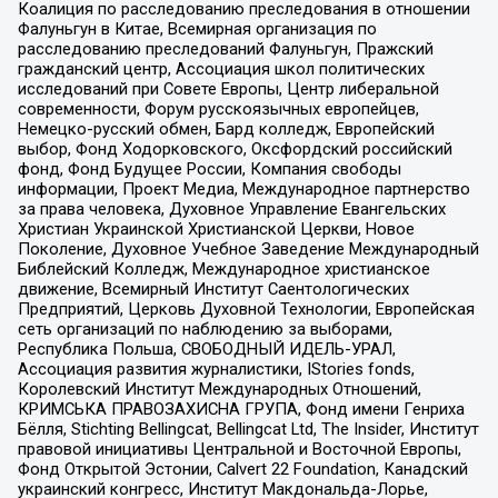
Коалиция по расследованию преследования в отношении
Фалуньгун в Китае, Всемирная организация по
расследованию преследований Фалуньгун, Пражский
гражданский центр, Ассоциация школ политических
исследований при Совете Европы, Центр либеральной
современности, Форум русскоязычных европейцев,
Немецко-русский обмен, Бард колледж, Европейский
выбор, Фонд Ходорковского, Оксфордский российский
фонд, Фонд Будущее России, Компания свободы
информации, Проект Медиа, Международное партнерство
за права человека, Духовное Управление Евангельских
Христиан Украинской Христианской Церкви, Новое
Поколение, Духовное Учебное Заведение Международный
Библейский Колледж, Международное христианское
движение, Всемирный Институт Саентологических
Предприятий, Церковь Духовной Технологии, Европейская
сеть организаций по наблюдению за выборами,
Республика Польша, СВОБОДНЫЙ ИДЕЛЬ-УРАЛ,
Ассоциация развития журналистики, IStories fonds,
Королевский Институт Международных Отношений,
КРИМСЬКА ПРАВОЗАХИСНА ГРУПА, Фонд имени Генриха
Бёлля, Stichting Bellingcat, Bellingcat Ltd, The Insider, Институт
правовой инициативы Центральной и Восточной Европы,
Фонд Открытой Эстонии, Calvert 22 Foundation, Канадский
украинский конгресс, Институт Макдональда-Лорье,