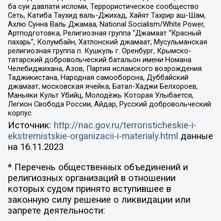
ба суи давлати исломи, Террористическое сообщество
Сеть, Катиба Таухид валь-Джихад, Хайят Тахрир аш-Шам,
Ахлю Сунна Валь Джамаа, National Socialism/White Power,
Артподготовка, Религиозная группа “Джамаат “Красный
пахарь”, Колумбайн, Хатлонский джамаат, Мусульманская
религиозная группа п. Кушкуль г. Оренбург, Крымско-
татарский добровольческий батальон имени Номана
Челебиджихана, Азов, Партия исламского возрождения
Таджикистана, Народная самооборона, Дуббайский
джамаат, московская ячейка, Батал-Хаджи Белхороев,
Маньяки Культ Убийц, Молодёжь Которая Улыбается,
Легион Свобода России, Айдар, Русский добровольческий
корпус
Источник:
http://nac.gov.ru/terroristicheskie-i-
ekstremistskie-organizacii-i-materialy.html
данные
на
16.11.2023
* Перечень общественных объединений и
религиозных организаций в отношении
которых судом принято вступившее в
законную силу решение о ликвидации или
запрете деятельности: