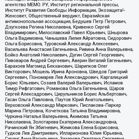
агентство МЕМО. РУ, Институт региональной прессы,
Институт Развития Свободы Информации, Экозащита!-
Женсовет, Общественный вердикт, Евразийская
антимонопольная ассоциация, Бедушев Петр Петрович,
Дзугкоева Регина Николаевна, Кривенко Сергей
Владимирович, Милославский Павел Юрьевич, Шнырова
Ольга Вадимовна, Чанышева Лилия Айратовна, Сидорович
Ольга Борисовна, Туровский Александр Алексеевич,
Васильева Анастасия Евгеньевна, Ривина Анна Валерьевна,
Бойко Анатолий Николаевич, Дугин Сергей Георгиевич,
Пивоваров Андрей Сергеевич, Аверин Виталий Евгеньевич,
Барахоев Магомед Бекханович, Шарипков Олег
Викторович, Мошель Ирина Ароновна, Шведов Григорий
Сергеевич, Пономарев Лев Александрович, Каргалицкий
Борис Юльевич, Созаев Валерий Валерьевич, Исламов
Тимур Рифгатович, Романова Ольга Евгеньевна, Щаров
Сергей Алексадрович, Цирульников Борис Альбертович,
Гасан Ольга Павловна, Паутов Юрий Анатольевич,
Верховский Александр Маркович, Пислакова-Паркер
Марина Петровна, Кочеткова Татьяна Владимировна,
Чуркина Наталья Валерьевна, Акимова Татьяна
Николаевна, Золотарева Екатерина Александровна,
Рачинский Ян Збигневич, Жемкова Елена Борисовна,
Гудков Лев Дмитриевич, Илларионова Юлия Юрьевна,
Саранг Анна Васильевна, Захарова Светлана Сергеевна,