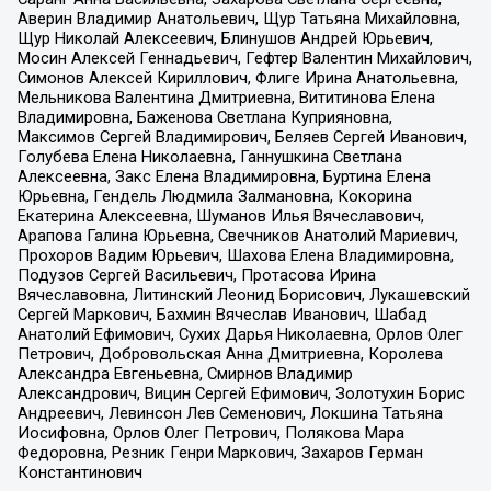
Аверин Владимир Анатольевич, Щур Татьяна Михайловна,
Щур Николай Алексеевич, Блинушов Андрей Юрьевич,
Мосин Алексей Геннадьевич, Гефтер Валентин Михайлович,
Симонов Алексей Кириллович, Флиге Ирина Анатольевна,
Мельникова Валентина Дмитриевна, Вититинова Елена
Владимировна, Баженова Светлана Куприяновна,
Максимов Сергей Владимирович, Беляев Сергей Иванович,
Голубева Елена Николаевна, Ганнушкина Светлана
Алексеевна, Закс Елена Владимировна, Буртина Елена
Юрьевна, Гендель Людмила Залмановна, Кокорина
Екатерина Алексеевна, Шуманов Илья Вячеславович,
Арапова Галина Юрьевна, Свечников Анатолий Мариевич,
Прохоров Вадим Юрьевич, Шахова Елена Владимировна,
Подузов Сергей Васильевич, Протасова Ирина
Вячеславовна, Литинский Леонид Борисович, Лукашевский
Сергей Маркович, Бахмин Вячеслав Иванович, Шабад
Анатолий Ефимович, Сухих Дарья Николаевна, Орлов Олег
Петрович, Добровольская Анна Дмитриевна, Королева
Александра Евгеньевна, Смирнов Владимир
Александрович, Вицин Сергей Ефимович, Золотухин Борис
Андреевич, Левинсон Лев Семенович, Локшина Татьяна
Иосифовна, Орлов Олег Петрович, Полякова Мара
Федоровна, Резник Генри Маркович, Захаров Герман
Константинович