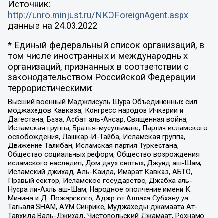
Источник:
http://unro.minjust.ru/NKOForeignAgent.aspx
данные на
24.03.2022
* Единый федеральный список организаций, в
том числе иностранных и международных
организаций, признанных в соответствии с
законодательством Российской Федерации
террористическими:
Высший военный Маджлисуль Шура Объединенных сил
моджахедов Кавказа, Конгресс народов Ичкерии и
Дагестана, База, Асбат аль-Ансар, Священная война,
Исламская группа, Братья-мусульмане, Партия исламского
освобождения, Лашкар-И-Тайба, Исламская группа,
Движение Талибан, Исламская партия Туркестана,
Общество социальных реформ, Общество возрождения
исламского наследия, Дом двух святых, Джунд аш-Шам,
Исламский джихад, Аль-Каида, Имарат Кавказ, АБТО,
Правый сектор, Исламское государство, Джабха аль-
Нусра ли-Ахль аш-Шам, Народное ополчение имени К.
Минина и Д. Пожарского, Аджр от Аллаха Субхану уа
Тагьаля SHAM, АУМ Синрике, Муджахеды джамаата Ат-
Тавхида Валь-Джихад, Чистопольский Джамаат, Рохнамо