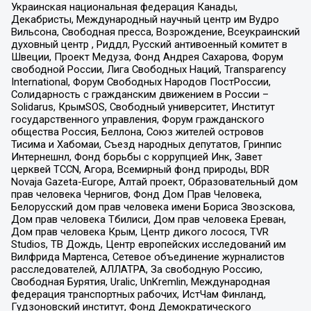
Украинская национальная федерация Канады,
Декабристы, Международный научный центр им Вудро
Вильсона, Свободная пресса, Возрождение, Всеукраинский
духовный центр , Риддл, Русский антивоенный комитет в
Швеции, Проект Медуза, Фонд Андрея Сахарова, Форум
свободной России, Лига Свободных Наций, Transparеncy
International, Форум Свободных Народов ПостРоссии,
Солидарность с гражданским движением в России –
Solidarus, КрымSOS, Свободный университет, Институт
государственного управления, Форум гражданского
общества Россия, Беллона, Союз жителей островов
Тисима и Хабомаи, Съезд народных депутатов, Гринпис
Интернешнл, Фонд борьбы с коррупцией Инк, Завет
церквей TCCN, Агора, Всемирный фонд природы, BDR
Novaja Gazeta-Europe, Алтай проект, Образовательный дом
прав человека Чернигов, Фонд Дом Прав Человека,
Белорусский дом прав человека имени Бориса Звозскова,
Дом прав человека Тбилиси, Дом прав человека Ереван,
Дом прав человека Крым, Центр дикого лосося, TVR
Studios, ТВ Дождь, Центр европейских исследований им
Вилфрида Мартенса, Сетевое объединение журналистов
расследователей, АЛЛАТРА, За свободную Россию,
Свободная Бурятия, Uralic, UnKremlin, Международная
федерация транспортных рабочих, ИстЧам Финланд,
Гудзоновский институт, Фонд Демократического