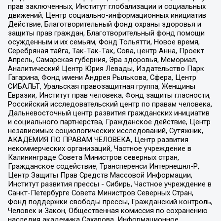
прав заключенных, Институт глобализации и социальных
движений, Центр социально-информационных инициатив
Действие, Благотворительный фонд охраны здоровья и
защиты прав граждан, Благотворительный фонд помощи
осужденным и их семьям, Фонд Тольятти, Новое время,
Серебряная тайга, Так-Так-Так, Сова, центр Анна, Проект
Апрель, Самарская губерния, Эра здоровья, Мемориал,
Аналитический Центр Юрия Левады, Издательство Парк
Гагарина, Фонд имени Андрея Рылькова, Сфера, Центр
СИБАЛЬТ, Уральская правозащитная группа, Женщины
Евразии, Институт прав человека, Фонд защиты гласности,
Российский исследовательский центр по правам человека,
Дальневосточный центр развития гражданских инициатив
и социального партнерства, Гражданское действие, Центр
независимых социологических исследований, Сутяжник,
АКАДЕМИЯ ПО ПРАВАМ ЧЕЛОВЕКА, Центр развития
некоммерческих организаций, Частное учреждение в
Калининграде Совета Министров северных стран,
Гражданское содействие, Трансперенси Интернешнл-Р,
Центр Защиты Прав Средств Массовой Информации,
Институт развития прессы - Сибирь, Частное учреждение в
Санкт-Петербурге Совета Министров Северных Стран,
Фонд поддержки свободы прессы, Гражданский контроль,
Человек и Закон, Общественная комиссия по сохранению
наследия академика Сахарова, Информационное