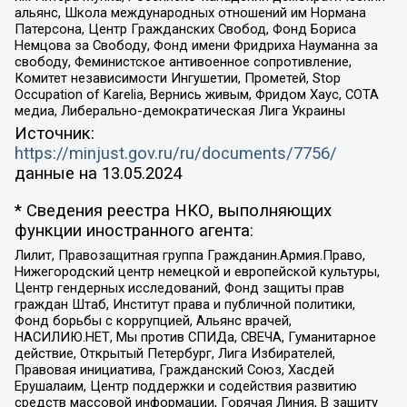
альянс, Школа международных отношений им Нормана
Патерсона, Центр Гражданских Свобод, Фонд Бориса
Немцова за Свободу, Фонд имени Фридриха Науманна за
свободу, Феминистское антивоенное сопротивление,
Комитет независимости Ингушетии, Прометей, Stop
Occupation of Karelia, Вернись живым, Фридом Хаус, СОТА
медиа, Либерально-демократическая Лига Украины
Источник:
https://minjust.gov.ru/ru/documents/7756/
данные на
13.05.2024
* Сведения реестра НКО, выполняющих
функции иностранного агента:
Лилит, Правозащитная группа Гражданин.Армия.Право,
Нижегородский центр немецкой и европейской культуры,
Центр гендерных исследований, Фонд защиты прав
граждан Штаб, Институт права и публичной политики,
Фонд борьбы с коррупцией, Альянс врачей,
НАСИЛИЮ.НЕТ, Мы против СПИДа, СВЕЧА, Гуманитарное
действие, Открытый Петербург, Лига Избирателей,
Правовая инициатива, Гражданский Союз, Хасдей
Ерушалаим, Центр поддержки и содействия развитию
средств массовой информации, Горячая Линия, В защиту