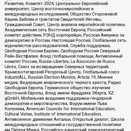
Развития, Комитет-2024, Центрально-Европейский
университет, Центр восточноевропейских и
международных исследований, Общество Сторожевой
башни, Библии и трактатов Свидетелей Иеговы,
Гражданский Совет, Центр анализа европейской политики,
Академическая сеть Восточная Европа, Российский
комитет действия, РЭНД корпорейшн, Русская Америка за
демократию в России, Настоящая Россия, Глобальная сеть
журналистов-расследователей, Служба поддержки,
Свободная Россия Берлин, Свободная Россия Северный
Рейн-Вестфалия, Фонд глобальной помощи, Антивоенный
комитет России, Russie-Libertes, La Asocicion de Rusos
Libres, Союз за возвращение Северных территорий,
Крымскотатарский Ресурсный Центр, Глобальный союз
IndustriALL, Russian Election Monitor, Article 19, Мнение
медиа, Федерация анархического черного креста, Радио
Свободная Европа, Германское общество изучения
Восточной Европы, Фонд имени Фридриха Эберта, XZ
gGmbH, Мобильная академия поддержки гендерной
демократии и миротворчества, Форум имени Льва
Копелева, American Councils for International Education,
Cultural Vistas, Institute of International Education,
Антивоенное движение Антальи, Открытый диалог, Школа
международных отношений и государственной политики
им Питера Мунка, Российско-канадский демократический