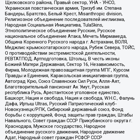
Щелковского района, Правый сектор, УНА - УНСО,
Украинская повстанческая армия, Тризуб им. Степана
Бандеры, Братство, Белый Крест, Misanthropic division,
Религиозное объединение последователей инглиизма,
Народная Социальная Инициатива, TulaSkins,
Этнополитическое объединение Русские, Русское
национальное объединение Атака, Мечеть Мирмамеда,
Община Коренного Русского народа г. Астрахани, ВОЛЯ,
Меджлис крымскотатарского народа, Рубеж Севера, ТОЙС,
О противодействии экстремистской деятельности,
РЕВТАТПОД, Артподготовка, Штольц, В честь иконы
Божией Матери Державная, Сектор 16, Независимость,
Фирма, Молодежная правозащитная группа МПГ, Курсом
Правды и Единения, Каракольская инициативная группа,
Автоград Крю, Союз Славянских Сил Руси, Алля-Аят,
Благотворительный пансионат Ак Умут, Русская
республика Русь, Арестантское уголовное единство,
Башкорт, Нация и свобода, Нация и свобода, W.H.С., Фалунь
Дафа, Иртыш Ultras, Русский Патриотический клуб-
Новокузнецк/РПК, Сибирский державный союз, Фонд
борьбы с коррупцией, Фонд защиты прав граждан, Штабы
Навального, Совет граждан СССР Прикубанского округа г.
Краснодара, Мужское государство, Народное
объединение русского движения, Народное движение
Адат, Народный совет граждан РСФСР СССР