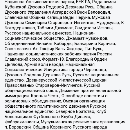
Национал-большевистская партия, ВЕК РА, Рада земли
Кубанской Духовно Родовой Державы Русь, Община
Духовного Управления Асгардской Веси Беловодья,
Славянская Община Капища Веды Перуна, Мужская
Духовная Семинария Староверов-Инглингов, Нурджулар, К
Богодержавию, Таблиги Джамаат, Свидетели Иеговы,
Русское национальное единство, Национал-
социалистическое общество, Джамаат мувахидов,
Объединенный Вилайат Кабарды, Балкарии и Карачая,
Союз славян, Ат-Такфир Валь-Хиджра, Пит Буль,
Национал-социалистическая рабочая партия России,
Славянский союз, Формат-18, Благородный Орден
Дьявола, Армия воли народа, Национальная
Социалистическая Инициатива города Череповца,
Духовно-Родовая Держава Русь, Русское национальное
единство, Древнерусской Инглистической церкви
Православных Староверов-Инглингов, Русский
общенациональный союз, Движение против нелегальной
иммиграции, Кровь и Честь, О свободе совести и о
религиозных объединениях, Омская организация
общественного политического движения Русское
национальное единство, Северное Братство, Клуб
Болельщиков Футбольного Клуба Динамо,
Файзрахманисты, Мусульманская религиозная организация
п. Боровский, Община Коренного Русского народа