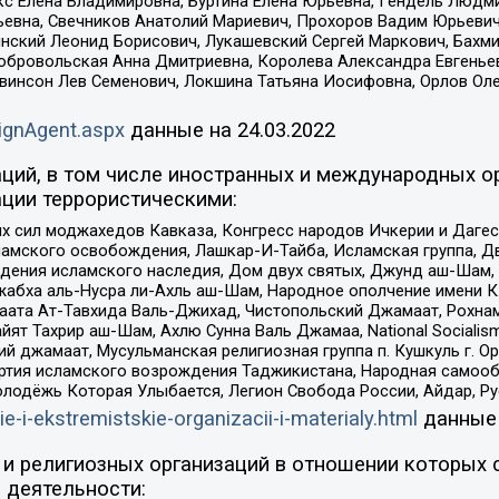
кс Елена Владимировна, Буртина Елена Юрьевна, Гендель Людм
евна, Свечников Анатолий Мариевич, Прохоров Вадим Юрьевич
инский Леонид Борисович, Лукашевский Сергей Маркович, Бахм
Добровольская Анна Дмитриевна, Королева Александра Евгенье
евинсон Лев Семенович, Локшина Татьяна Иосифовна, Орлов Ол
ignAgent.aspx
данные на
24.03.2022
ций, в том числе иностранных и международных ор
ции террористическими:
ил моджахедов Кавказа, Конгресс народов Ичкерии и Дагеста
ламского освобождения, Лашкар-И-Тайба, Исламская группа, Дв
ения исламского наследия, Дом двух святых, Джунд аш-Шам, 
жабха аль-Нусра ли-Ахль аш-Шам, Народное ополчение имени К.
ата Ат-Тавхида Валь-Джихад, Чистопольский Джамаат, Рохнам
ят Тахрир аш-Шам, Ахлю Сунна Валь Джамаа, National Socialism
ий джамаат, Мусульманская религиозная группа п. Кушкуль г. 
ртия исламского возрождения Таджикистана, Народная самооб
олодёжь Которая Улыбается, Легион Свобода России, Айдар, Р
ie-i-ekstremistskie-organizacii-i-materialy.html
данные
и религиозных организаций в отношении которых 
 деятельности: