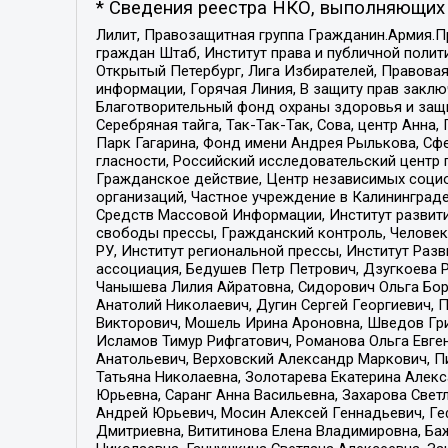
* Сведения реестра НКО, выполняющих 
Лилит, Правозащитная группа Гражданин.Армия.П
граждан Штаб, Институт права и публичной поли
Открытый Петербург, Лига Избирателей, Правова
информации, Горячая Линия, В защиту прав закл
Благотворительный фонд охраны здоровья и защи
Серебряная тайга, Так-Так-Так, Сова, центр Анн
Парк Гагарина, Фонд имени Андрея Рылькова, Сф
гласности, Российский исследовательский центр 
Гражданское действие, Центр независимых соци
организаций, Частное учреждение в Калининград
Средств Массовой Информации, Институт развити
свободы прессы, Гражданский контроль, Человек
РУ, Институт региональной прессы, Институт Ра
ассоциация, Бедушев Петр Петрович, Дзугкоева 
Чанышева Лилия Айратовна, Сидорович Ольга Бори
Анатолий Николаевич, Дугин Сергей Георгиевич, 
Викторович, Мошель Ирина Ароновна, Шведов Гри
Исламов Тимур Рифгатович, Романова Ольга Евге
Анатольевич, Верховский Александр Маркович, П
Татьяна Николаевна, Золотарева Екатерина Алек
Юрьевна, Саранг Анна Васильевна, Захарова Свет
Андрей Юрьевич, Мосин Алексей Геннадьевич, Ге
Дмитриевна, Вититинова Елена Владимировна, Ба