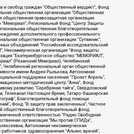
ции социально-правовых программ "Лилит", Дальневосточное общественное движение "Маяк", Санкт-Петербургская ЛГБТ-инициативная группа "Выход", Инициативная группа ЛГБТ+ "Реверс", Алексеев Андрей Викторович, Бекбулатова Таисия Львовна, Беляев Иван Михайлович, Владыкина Елена Сергеевна, Гельман Марат Александрович, Никульшина Вероника Юрьевна, Толоконникова Надежда Андреевна, Шендерович Виктор Анатольевич, Общество с ограниченной ответственностью "Данное сообщение", Общество с ограниченной ответственностью Издательский дом "Новая глава", Айнбиндер Александра Александровна, Московский комьюнити-центр для ЛГБТ+инициатив, Благотворительный фонд развития филантропии, Deutsche Welle (Германия, Kurt-Schumacher-Strasse 3, 53113 Bonn), Борзунова Мария Михайловна, Воробьев Виктор Викторович, Голубева Анна Львовна, Константинова Алла Михайловна, Малкова Ирина Владимировна, Мурадов Мурад Абдулгалимович, Осетинская Елизавета Николаевна, Понасенков Евгений Николаевич, Ганапольский Матвей Юрьевич, Киселев Евгений Алексеевич, Борухович Ирина Григорьевна, Дремин Иван Тимофеевич, Дубровский Дмитрий Викторович, Красноярская региональная общественная организация поддержки и развития альтернативных образовательных технологий и межкультурных коммуникаций "ИНТЕРРА", Маяковская Екатерина Алексеевна, Фейгин Марк Захарович, Филимонов Андрей Викторович, Дзугкоева Регина Николаевна, Доброхотов Роман Александрович, Дудь Юрий Александрович, Елкин Сергей Владимирович, Кругликов Кирилл Игоревич, Сабунаева Мария Леонидовна, Семенов Алексей Владимирович, Шаинян Карен Багратович, Шульман Екатерина Михайловна, Асафьев Артур Валерьевич, Вахштайн Виктор Семенович, Венедиктов Алексей Алексеевич, Лушникова Екатерина Евгеньевна, Волков Леонид Михайлович, Невзоров Александр Глебович, Пархоменко Сергей Борисович, Сироткин Ярослав Николаевич, Кара-Мурза Владимир Владимирович, Баранова Наталья Владимировна, Гозман Леонид Яковлевич, Кагарлицкий Борис Юльевич, Климарев Михаил Валерьевич, Милов Владимир Станиславович, Автономная некоммерческая организация Краснодарский центр современного искусства "Типография", Моргенштерн Алишер Тагирович, Соболь Любовь Эдуардовна, Общество с ограниченной ответственностью "ЛИЗА НОРМ", Каспаров Гарри Кимович, Ходорковский Михаил Борисович, Общество с ограниченной ответственностью "Апрельские тезисы", Данилович Ирина Брониславовна, Кашин Олег Владимирович, Петров Николай Владимирович, Пивоваров Алексей Владимирович, Соколов Михаил Владимирович, Цветкова Юлия Владимировна, Чичваркин Евгений Александрович, Комитет против пыток/Команда против пыток, Общество с ограниченной ответственностью "Первый научный", Общество с ограниченной ответственностью "Вертолет и ко", Белоцерковская Вероника Борисовна, Кац Максим Евгеньевич, Лазарева Татьяна Юрьевна, Шаведдинов Руслан Табризович, Яшин Илья Валерьевич, Общество с ограниченной ответственностью "Иноагент ААВ", Алешковский Дмитрий Петрович, Альбац Евгения Марковна, Быков Дмитрий Львович, Галямина Юлия Евгеньевна, Лойко Сергей Леонидович, Мартынов Кирилл Константинович, Медведев Сергей Александрович, Крашенинников Федор Геннадиевич, Гордеева Катерина Вл