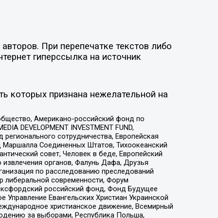
авторов. При перепечатке текстов либо
нтернет гиперссылка на источник
ть которых признана нежелательной на
общество, Американо-российский фонд по
 MEDIA DEVELOPMENT INVESTMENT FUND,
 регионального сотрудничества, Европейская
 Маршалла Соединенных Штатов, Тихоокеанский
нтический совет, Человек в беде, Европейский
 извлечения органов, Фалунь Дафа, Друзья
рганизация по расследованию преследований
тр либеральной современности, Форум
 Оксфордский российский фонд, Фонд Будущее
е Управление Евангельских Христиан Украинской
еждународное христианское движение, Всемирный
людению за выборами, Республика Польша,