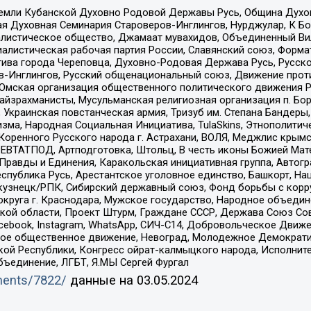
земли Кубанской Духовно Родовой Державы Русь, Община Духо
 Духовная Семинария Староверов-Инглингов, Нурджулар, К Бо
листическое общество, Джамаат мувахидов, Объединенный Вил
иалистическая рабочая партия России, Славянский союз, Форма
ива города Череповца, Духовно-Родовая Держава Русь, Русск
-Инглингов, Русский общенациональный союз, Движение против
 Омская организация общественного политического движения Р
йзрахманисты, Мусульманская религиозная организация п. Бо
краинская повстанческая армия, Тризуб им. Степана Бандеры, Бр
зма, Народная Социальная Инициатива, TulaSkins, Этнополитич
оренного Русского народа г. Астрахани, ВОЛЯ, Меджлис крымс
РЕВТАТПОД, Артподготовка, Штольц, В честь иконы Божией Мате
равды и Единения, Каракольская инициативная группа, Автогра
спублика Русь, Арестантское уголовное единство, Башкорт, Наци
окузнецк/РПК, Сибирский державный союз, Фонд борьбы с кор
округа г. Краснодара, Мужское государство, Народное объедин
ой области, Проект Штурм, Граждане СССР, Держава Союз Сов
Facebook, Instagram, WhatsApp, СИЧ-С14, Добровольческое Движ
ское общественное движение, Невоград, Молодежное Демократ
ой Республики, Конгресс ойрат-калмыцкого народа, Исполнит
бъединение, ЛГБТ, Я.МЫ Сергей Фургал
uments/7822/
данные на
03.05.2024