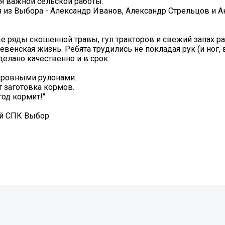
ля важной сельской работы.
я из Выбора - Александр Иванов, Александр Стрельцов и 
ные ряды скошенной травы, гул тракторов и свежий запах ра
венская жизнь. Ребята трудились не покладая рук (и ног,
делано качественно и в срок.
 ровными рулонами.
т заготовка кормов.
год кормит!"
ий СПК Выбор