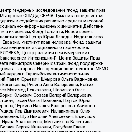
 Центр гендерных исследований, Фонд защиты прав
 Мы против СПИДа, СВЕЧА, Гуманитарное действие,
ддержки и содействия развитию средств массовой
р социально-информационных инициатив Действие,
 и их семьям, Фонд Тольятти, Новое время,
, Аналитический Центр Юрия Левады, Издательство
 Евразии, Институт прав человека, Фонд защиты
ких инициатив и социального партнерства,
ЕЛОВЕКА, Центр развития некоммерческих
 Трансперенси Интернешнл-Р, Центр Защиты Прав
овета Министров Северных Стран, Фонд поддержки
адемика Сахарова, Информационное агентство МЕМО.
ый вердикт, Евразийская антимонопольная
кий Павел Юрьевич, Шнырова Ольга Вадимовна,
 Евгеньевна, Ривина Анна Валерьевна, Бойко
хоев Магомед Бекханович, Шарипков Олег
Борис Юльевич, Созаев Валерий Валерьевич,
тович, Гасан Ольга Павловна, Паутов Юрий
ровна, Чуркина Наталья Валерьевна, Акимова
 Гудков Лев Дмитриевич, Илларионова Юлия
ихайловна, Щур Николай Алексеевич, Блинушов
е Ирина Анатольевна, Мельникова Валентина
Беляев Сергей Иванович, Голубева Елена