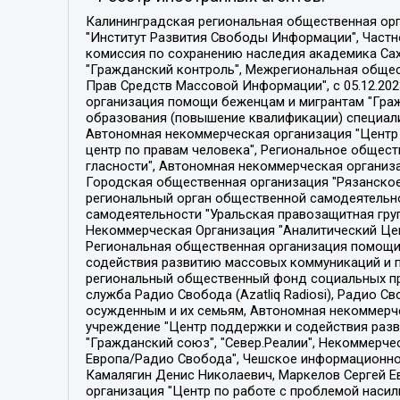
Калининградская региональная общественная организация "Экозащита!-Женсовет", Фонд содействия защите прав и свобод граждан "Общественный вердикт", Фонд "Институт Развития Свободы Информации", Частное учреждение "Информационное агентство МЕМО. РУ", Региональная общественная организация "Общественная комиссия по сохранению наследия академика Сахарова", Фонд поддержки свободы прессы, Санкт-Петербургская общественная правозащитная организация "Гражданский контроль", Межрегиональная общественная организация "Информационно-просветительский центр "Мемориал", Региональный Фонд "Центр Защиты Прав Средств Массовой Информации", с 05.12.2023 Фонд "Центр Защиты Прав Средств массовой информации", Региональная общественная благотворительная организация помощи беженцам и мигрантам "Гражданское содействие", Негосударственное образовательное учреждение дополнительного профессионального образования (повышение квалификации) специалистов "АКАДЕМИЯ ПО ПРАВАМ ЧЕЛОВЕКА", Свердловская региональная общественная организация "Сутяжник", Автономная некоммерческая организация "Центр независимых социологических исследований", Союз общественных объединений "Российский исследовательский центр по правам человека", Региональное общественное учреждение научно-информационный центр "МЕМОРИАЛ", Некоммерческая организация "Фонд защиты гласности", Автономная некоммерческая организация "Институт прав человека", Городская общественная организация "Екатеринбургское общество "МЕМОРИАЛ", Городская общественная организация "Рязанское историко-просветительское и правозащитное общество "Мемориал" (Рязанский Мемориал), Челябинский региональный орган общественной самодеятельности – женское общественное объединение "Женщины Евразии", Челябинский региональный орган общественной самодеятельности "Уральская правозащитная группа", Фонд содействия защите здоровья и социальной справедливости имени Андрея Рылькова, Автономная Некоммерческая Организация "Аналитический Центр Юрия Левады", Автономная некоммерческая организация социальной поддержки населения "Проект Апрель", Региональная общественная организация помощи женщинам и детям, находящимся в кризисной ситуации "Информационно-методический центр "Анна", Фонд содействия развитию массовых коммуникаций и правовому просвещению "Так-так-Так", Фонд содействия устойчивому развитию "Серебряная тайга", Свердловский региональный общественный фонд социальных проектов "Новое время", "Idel.Реалии", Кавказ.Реалии, Крым.Реалии, Телеканал Настоящее Время, Татаро-башкирская служба Радио Свобода (Azatliq Radiosi), Радио Свободная Европа/Радио Свобода (PCE/PC), "Сибирь.Реалии", "Фактограф", Благотворительный фонд помощи осужденным и их семьям, Автономная некоммерческая организация "Институт глобализации и социальных движений", Фонд "В защиту прав заключенных", Частное учреждение "Центр поддержки и содействия развитию средств массовой информации", Пензенский региональный общественный благотворительный фонд "Гражданский союз", "Север.Реалии", Некоммерческая организация Фонд "Правовая инициатива", 