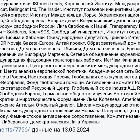
урналистики, IStories fonds, Королевский Институт Между
gcat, Bellingcat Ltd, The Insider, Институт правовой инициатив
инский конгресс, Институт Макдональда-Лорье, Украинская нац
, Свободная пресса, Возрождение, Всеукраинский духовный цен
орум свободной России, Лига Свободных Наций, Transparеncy I
– Solidarus, КрымSOS, Свободный университет, Институт госу
в Тисима и Хабомаи, Съезд народных депутатов, Гринпис Инте
DR Novaja Gazeta-Europe, Алтай проект, Образовательный дом 
зскова, Дом прав человека Тбилиси, Дом прав человека Ерева
едований им Вилфрида Мартенса, Сетевое объединение журнали
Международная федерация транспортных рабочих, ИстЧам Финлан
й университет, Центр восточноевропейских и международных и
, Центр анализа европейской политики, Академическая сеть Во
ю в России, Настоящая Россия, Глобальная сеть журналистов
естфалия, Фонд глобальной помощи, Антивоенный комитет России,
татарский Ресурсный Центр, Глобальный союз IndustriALL, Russi
 Свободная Европа, Германское общество изучения Восточной 
и и миротворчества, Форум имени Льва Копелева, American Counci
ое движение Антальи, Открытый диалог, Школа международных отн
Школа международных отношений им Нормана Патерсона, Центр
ду, Феминистское антивоенное сопротивление, Комитет независ
а, Либерально-демократическая Лига Украины
uments/7756/
данные на
13.05.2024