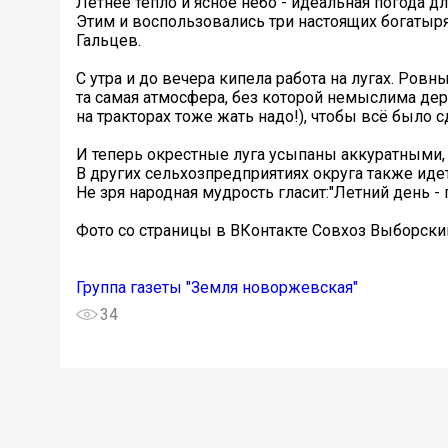
Летнее тепло и ясное небо - идеальная погода д
Этим и воспользовались три настоящих богатыр
Гальцев.
С утра и до вечера кипела работа на лугах. Ров
та самая атмосфера, без которой немыслима дере
на тракторах тоже жать надо!), чтобы всё было с
И теперь окрестные луга усыпаны аккуратными,
В других сельхозпредприятиях округа также иде
Не зря народная мудрость гласит:"Летний день - 
Фото со страницы в ВКонтакте Совхоз Выборск
Группа газеты "Земля новоржевская"
34