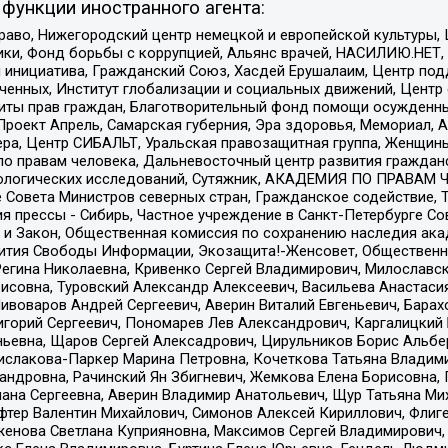
функции иностранного агента:
раво, Нижегородский центр немецкой и европейской культуры,
тики, Фонд борьбы с коррупцией, Альянс врачей, НАСИЛИЮ.НЕТ,
я инициатива, Гражданский Союз, Хасдей Ерушалаим, Центр по
юченных, Институт глобализации и социальных движений, Цент
ты прав граждан, Благотворительный фонд помощи осужденным
а, Проект Апрель, Самарская губерния, Эра здоровья, Мемориал
ера, Центр СИБАЛЬТ, Уральская правозащитная группа, Женщины
по правам человека, Дальневосточный центр развития гражданс
ологических исследований, Сутяжник, АКАДЕМИЯ ПО ПРАВАМ Ч
е Совета Министров северных стран, Гражданское содействие,
я прессы - Сибирь, Частное учреждение в Санкт-Петербурге С
 и Закон, Общественная комиссия по сохранению наследия ак
звития Свободы Информации, Экозащита!-Женсовет, Общественн
Регина Николаевна, Кривенко Сергей Владимирович, Милославс
совна, Туровский Александр Алексеевич, Васильева Анастасия
Пивоваров Андрей Сергеевич, Аверин Виталий Евгеньевич, Бара
горий Сергеевич, Пономарев Лев Александрович, Каргалицкий 
ньевна, Щаров Сергей Алексадрович, Цирульников Борис Альбер
ислакова-Паркер Марина Петровна, Кочеткова Татьяна Владими
сандровна, Рачинский Ян Збигневич, Жемкова Елена Борисовна,
лана Сергеевна, Аверин Владимир Анатольевич, Щур Татьяна М
фтер Валентин Михайлович, Симонов Алексей Кириллович, Флиг
женова Светлана Куприяновна, Максимов Сергей Владимирович, 