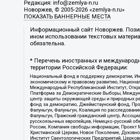
Редакция: info@zemlya-n.ru
Новоржев, © 2005-2026 «zemlya-n.ru»
ПОКАЗАТЬ БАННЕРНЫЕ МЕСТА
Информационный сайт Новоржев. Позици
ином использовании текстовых материал
обязательна.
* Перечень иностранных и международн
территории Российской Федерации:
Национальный фонд в поддержку демократии, Ин
экономическому и правовому развитию, Национ
Международный Республиканский Институт, Откры
Платформа за Демократические Выборы, Междуна
центр защиты окружающей среды и природных ресу
фонд за демократию, Джеймстаунский фонд, Прож
Фалуньгун, Фалуньгун, Коалиция по расследован
Фалуньгун, Пражский гражданский центр, Ассоци
русскоязычных европейцев, Немецко-русский об
России, Компания свободы информации, Проект М
Христианской Церкви, Новое Поколение, Духовн
Институт Саентологических Предприятий, Церков