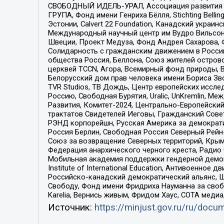
СВОБОДНЫЙ ИДЕЛЬ-УРАЛ, Ассоциация развития ж
ГРУПА, Фонд имени Генриха Бёлля, Stichting Bellin
Эстонии, Calvert 22 Foundation, Канадский укра
Международный научный центр им Вудро Вильсона
Швеции, Проект Медуза, Фонд Андрея Сахарова, Ф
Солидарность с гражданским движением в России 
общества Россия, Беллона, Союз жителей острово
церквей TCCN, Агора, Всемирный фонд природы, B
Белорусский дом прав человека имени Бориса Зво
TVR Studios, ТВ Дождь, Центр европейских иссл
Россию, Свободная Бурятия, Uralic, UnKremlin, 
Развития, Комитет-2024, Центрально-Европейски
трактатов Свидетелей Иеговы, Гражданский Совет
РЭНД корпорейшн, Русская Америка за демократи
Россия Берлин, Свободная Россия Северный Рейн-В
Союз за возвращение Северных территорий, Крымско
Федерация анархического черного креста, Радио
Мобильная академия поддержки гендерной демократи
Institute of International Education, Антивоенн
Российско-канадский демократический альянс, 
Свободу, Фонд имени Фридриха Науманна за свобо
Karelia, Вернись живым, Фридом Хаус, СОТА меди
Источник:
https://minjust.gov.ru/ru/doc