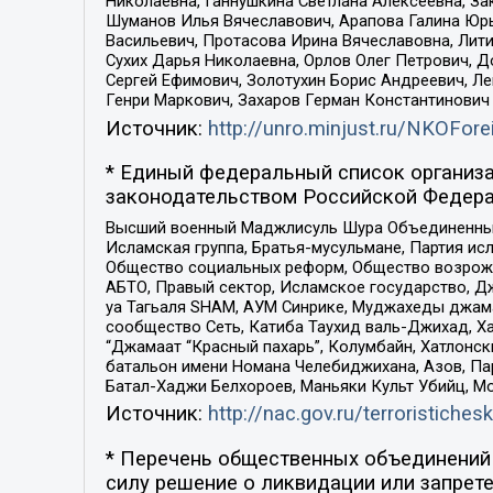
Николаевна, Ганнушкина Светлана Алексеевна, За
Шуманов Илья Вячеславович, Арапова Галина Юрь
Васильевич, Протасова Ирина Вячеславовна, Лит
Сухих Дарья Николаевна, Орлов Олег Петрович, 
Сергей Ефимович, Золотухин Борис Андреевич, Л
Генри Маркович, Захаров Герман Константинович
Источник:
http://unro.minjust.ru/NKOFore
* Единый федеральный список организа
законодательством Российской Федера
Высший военный Маджлисуль Шура Объединенных с
Исламская группа, Братья-мусульмане, Партия ис
Общество социальных реформ, Общество возрожд
АБТО, Правый сектор, Исламское государство, Д
уа Тагьаля SHAM, АУМ Синрике, Муджахеды джама
сообщество Сеть, Катиба Таухид валь-Джихад, Хай
“Джамаат “Красный пахарь”, Колумбайн, Хатлонск
батальон имени Номана Челебиджихана, Азов, Па
Батал-Хаджи Белхороев, Маньяки Культ Убийц, М
Источник:
http://nac.gov.ru/terroristichesk
* Перечень общественных объединений 
силу решение о ликвидации или запрете