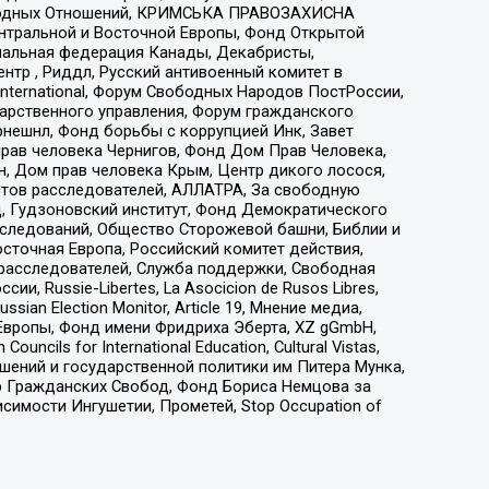
народных Отношений, КРИМСЬКА ПРАВОЗАХИСНА
ы Центральной и Восточной Европы, Фонд Открытой
иональная федерация Канады, Декабристы,
тр , Риддл, Русский антивоенный комитет в
nternational, Форум Свободных Народов ПостРоссии,
дарственного управления, Форум гражданского
рнешнл, Фонд борьбы с коррупцией Инк, Завет
прав человека Чернигов, Фонд Дом Прав Человека,
н, Дом прав человека Крым, Центр дикого лосося,
стов расследователей, АЛЛАТРА, За свободную
д, Гудзоновский институт, Фонд Демократического
сследований, Общество Сторожевой башни, Библии и
сточная Европа, Российский комитет действия,
-расследователей, Служба поддержки, Свободная
 Russie-Libertes, La Asocicion de Rusos Libres,
an Election Monitor, Article 19, Мнение медиа,
Европы, Фонд имени Фридриха Эберта, XZ gGmbH,
ls for International Education, Cultural Vistas,
ошений и государственной политики им Питера Мунка,
 Гражданских Свобод, Фонд Бориса Немцова за
имости Ингушетии, Прометей, Stop Occupation of