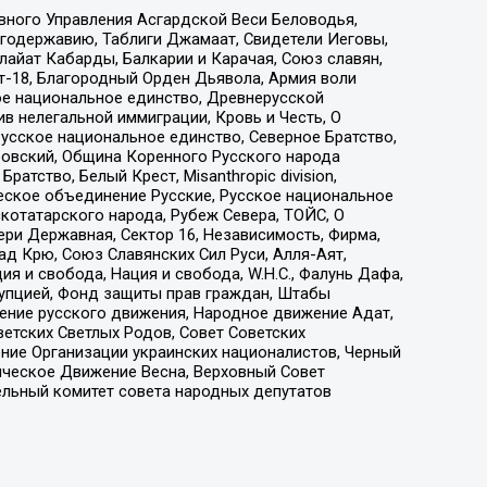
вного Управления Асгардской Веси Беловодья,
годержавию, Таблиги Джамаат, Свидетели Иеговы,
айат Кабарды, Балкарии и Карачая, Союз славян,
т-18, Благородный Орден Дьявола, Армия воли
ое национальное единство, Древнерусской
 нелегальной иммиграции, Кровь и Честь, О
усское национальное единство, Северное Братство,
ровский, Община Коренного Русского народа
атство, Белый Крест, Misanthropic division,
еское объединение Русские, Русское национальное
котатарского народа, Рубеж Севера, ТОЙС, О
ри Державная, Сектор 16, Независимость, Фирма,
д Крю, Союз Славянских Сил Руси, Алля-Аят,
я и свобода, Нация и свобода, W.H.С., Фалунь Дафа,
рупцией, Фонд защиты прав граждан, Штабы
ение русского движения, Народное движение Адат,
етских Светлых Родов, Совет Советских
ение Организации украинских националистов, Черный
ическое Движение Весна, Верховный Совет
ельный комитет совета народных депутатов