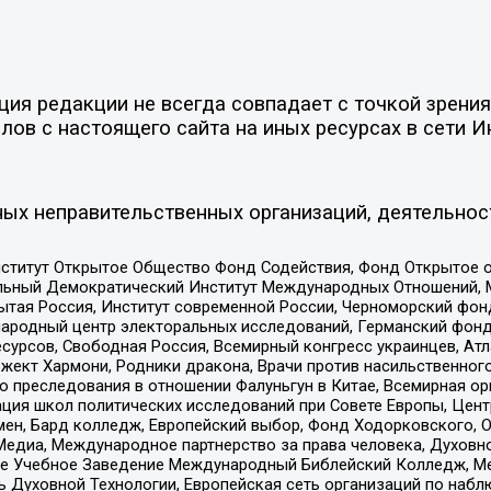
я редакции не всегда совпадает с точкой зрения 
ов с настоящего сайта на иных ресурсах в сети И
ых неправительственных организаций, деятельнос
ститут Открытое Общество Фонд Содействия, Фонд Открытое 
альный Демократический Институт Международных Отношений,
тая Россия, Институт современной России, Черноморский фонд
родный центр электоральных исследований, Германский фонд
рсов, Свободная Россия, Всемирный конгресс украинцев, Атла
ект Хармони, Родники дракона, Врачи против насильственного
ию преследования в отношении Фалуньгун в Китае, Всемирная о
ация школ политических исследований при Совете Европы, Цен
мен, Бард колледж, Европейский выбор, Фонд Ходорковского,
едиа, Международное партнерство за права человека, Духовно
ое Учебное Заведение Международный Библейский Колледж, М
ь Духовной Технологии, Европейская сеть организаций по наб