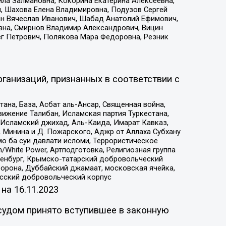
ила Залмановна, Кокорина Екатерина Алексеевна,
, Шахова Елена Владимировна, Подузов Сергей
ин Вячеслав Иванович, Шабад Анатолий Ефимович,
вна, Смирнов Владимир Александрович, Вицин
ег Петрович, Полякова Мара Федоровна, Резник
ганизаций, признанных в соответствии с
на, База, Асбат аль-Ансар, Священная война,
ижение Талибан, Исламская партия Туркестана,
Исламский джихад, Аль-Каида, Имарат Кавказ,
 Минина и Д. Пожарского, Аджр от Аллаха Субхану
о ба суи давлати исломи, Террористическое
/White Power, Артподготовка, Религиозная группа
Оренбург, Крымско-татарский добровольческий
орона, Дуббайский джамаат, московская ячейка,
усский добровольческий корпус
 на
16.11.2023
судом принято вступившее в законную