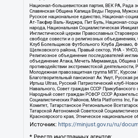
Национал-большевистская партия, ВЕК РА, Рада 
Славянская Община Капища Веды Перуна, Мужская
Русское национальное единство, Национал-социа
Ат-Такфир Валь-Хиджра, Пит Буль, Национал-соц
народа, Национальная Социалистическая Инициат
Инглистической церкви Православных Староверов
свободе совести и о религиозных объединениях,
Клуб Болельщиков Футбольного Клуба Динамо, Фа
Щелковского района, Правый сектор, УНА - УНСО, У
Религиозное объединение последователей инглии
объединение Атака, Мечеть Мирмамеда, Община К
противодействии экстремистской деятельности, 
Молодежная правозащитная группа МПГ, Курсом П
Благотворительный пансионат Ак Умут, Русская ре
Иртыш Ultras, Русский Патриотический клуб-Нов
Навального, Совет граждан СССР Прикубанского 
Народный совет граждан РСФСР СССР Архангельск
Социалистических Районов, Meta Platforms Inc, 
Комитет, Татарстанское Региональное Всетатар
Татарской Автономной Советской Социалистическ
Красноярского края, Этническое национальное о
Источник:
https://minjust.gov.ru/ru/doc
* Реестр иностранных агентов: