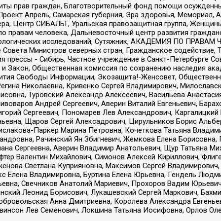
ты прав граждан, Благотворительный фонд помощи осужденным
а, Проект Апрель, Самарская губерния, Эра здоровья, Мемориал
ера, Центр СИБАЛЬТ, Уральская правозащитная группа, Женщины
по правам человека, Дальневосточный центр развития гражданс
ологических исследований, Сутяжник, АКАДЕМИЯ ПО ПРАВАМ Ч
е Совета Министров северных стран, Гражданское содействие,
я прессы - Сибирь, Частное учреждение в Санкт-Петербурге С
 и Закон, Общественная комиссия по сохранению наследия ак
звития Свободы Информации, Экозащита!-Женсовет, Общественн
Регина Николаевна, Кривенко Сергей Владимирович, Милославс
совна, Туровский Александр Алексеевич, Васильева Анастасия
Пивоваров Андрей Сергеевич, Аверин Виталий Евгеньевич, Бара
горий Сергеевич, Пономарев Лев Александрович, Каргалицкий 
ньевна, Щаров Сергей Алексадрович, Цирульников Борис Альбер
ислакова-Паркер Марина Петровна, Кочеткова Татьяна Владими
сандровна, Рачинский Ян Збигневич, Жемкова Елена Борисовна,
лана Сергеевна, Аверин Владимир Анатольевич, Щур Татьяна М
фтер Валентин Михайлович, Симонов Алексей Кириллович, Флиг
женова Светлана Куприяновна, Максимов Сергей Владимирович, 
кс Елена Владимировна, Буртина Елена Юрьевна, Гендель Людм
евна, Свечников Анатолий Мариевич, Прохоров Вадим Юрьевич
инский Леонид Борисович, Лукашевский Сергей Маркович, Бахм
Добровольская Анна Дмитриевна, Королева Александра Евгенье
евинсон Лев Семенович, Локшина Татьяна Иосифовна, Орлов Ол