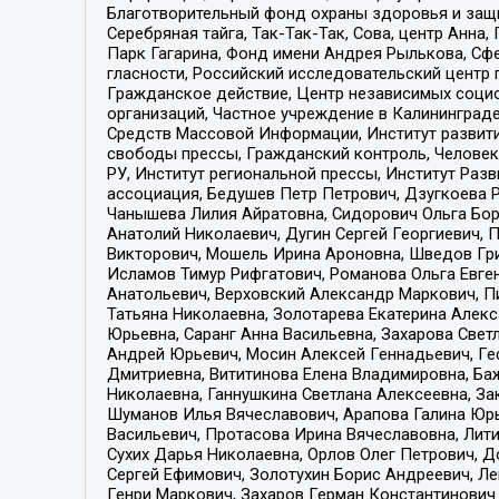
Благотворительный фонд охраны здоровья и защи
Серебряная тайга, Так-Так-Так, Сова, центр Анн
Парк Гагарина, Фонд имени Андрея Рылькова, Сф
гласности, Российский исследовательский центр 
Гражданское действие, Центр независимых соци
организаций, Частное учреждение в Калининград
Средств Массовой Информации, Институт развити
свободы прессы, Гражданский контроль, Человек
РУ, Институт региональной прессы, Институт Ра
ассоциация, Бедушев Петр Петрович, Дзугкоева 
Чанышева Лилия Айратовна, Сидорович Ольга Бори
Анатолий Николаевич, Дугин Сергей Георгиевич, 
Викторович, Мошель Ирина Ароновна, Шведов Гри
Исламов Тимур Рифгатович, Романова Ольга Евге
Анатольевич, Верховский Александр Маркович, П
Татьяна Николаевна, Золотарева Екатерина Алек
Юрьевна, Саранг Анна Васильевна, Захарова Свет
Андрей Юрьевич, Мосин Алексей Геннадьевич, Ге
Дмитриевна, Вититинова Елена Владимировна, Ба
Николаевна, Ганнушкина Светлана Алексеевна, За
Шуманов Илья Вячеславович, Арапова Галина Юрь
Васильевич, Протасова Ирина Вячеславовна, Лит
Сухих Дарья Николаевна, Орлов Олег Петрович, 
Сергей Ефимович, Золотухин Борис Андреевич, Л
Генри Маркович, Захаров Герман Константинович