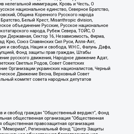
 нелегальной иммиграции, Кровь и Честь, О
усское национальное единство, Северное Братство,
ровский, Община Коренного Русского народа
атство, Белый Крест, Misanthropic division,
еское объединение Русские, Русское национальное
котатарского народа, Рубеж Севера, ТОЙС, О
ри Державная, Сектор 16, Независимость, Фирма,
д Крю, Союз Славянских Сил Руси, Алля-Аят,
я и свобода, Нация и свобода, W.H.С., Фалунь Дафа,
рупцией, Фонд защиты прав граждан, Штабы
ение русского движения, Народное движение Адат,
етских Светлых Родов, Совет Советских
ение Организации украинских националистов, Черный
ическое Движение Весна, Верховный Совет
ельный комитет совета народных депутатов
ции социально-правовых программ "Лилит", Дальневосточное общественное движение "Маяк", Санкт-Петербургская ЛГБТ-инициативная группа "Выход", Инициативная группа ЛГБТ+ "Реверс", Алексеев Андрей Викторович, Бекбулатова Таисия Львовна, Беляев Иван Михайлович, Владыкина Елена Сергеевна, Гельман Марат Александрович, Никульшина Вероника Юрьевна, Толоконникова Надежда Андреевна, Шендерович Виктор Анатольевич, Общество с ограниченной ответственностью "Данное сообщение", Общество с ограниченной ответственностью Издательский дом "Новая глава", Айнбиндер Александра Александровна, Московский комьюнити-центр для ЛГБТ+инициатив, Благотворительный фонд развития филантропии, Deutsche Welle (Германия, Kurt-Schumacher-Strasse 3, 53113 Bonn), Борзунова Мария Михайловна, Воробьев Виктор Викторович, Голубева Анна Львовна, Константинова Алла Михайловна, Малкова Ирина Владимировна, Мурадов Мурад Абдулгалимович, Осетинская Елизавета Николаевна, Понасенков Евгений Николаевич, Ганапольский Матвей Юрьевич, Киселев Евгений Алексеевич, Борухович Ирина Григорьевна, Дремин Иван Тимофеевич, Дубровский Дмитрий Викторович, Красноярская региональная общественная организация поддержки и развития альтернативных образовательных технологий и межкультурных коммуникаций "ИНТЕРРА", Маяковская Екатерина Алексеевна, Фейгин Марк Захарович, Филимонов Андрей Викторович, Дзугкоева Регина Николаевна, Доброхотов Роман Александрович, Дудь Юрий Александрович, Елкин Сергей Владимирович, Кругликов Кирилл Игоревич, Сабунаева Мария Леонидовна, Семенов Алексей Владимирович, Шаинян Карен Багратович, Шульман Екатерина Михайловна, Асафьев Артур Валерьевич, Вахштайн Виктор Семенович, Венедиктов Алексей Алексеевич, Лушникова Екатерина Евгеньевна, Волков Леонид Михайлович, Невзоров Александр Глебович, Пархоменко Сергей Борисович, Сироткин Ярослав Николаевич, Кара-Мурза Владимир Владимирович, Баранова Наталья Владимировна, Гозман Леонид Яковлевич, Кагарлицкий Борис Юльевич, Климарев Михаил Валерьевич, Милов Владимир Станиславович, Автономная некоммерческая организация Краснодарский центр современного искусства "Типография", Моргенштерн Алишер Тагирович, Соболь Любовь Эдуардовна, Общество с ограниченной ответственностью "ЛИЗА НОРМ", Каспаров Гарри Кимович, Ходорковский Михаил Борисович, Общество с ограниченной ответственностью "Апрельские тезисы", Данилович Ирина Брониславовна, Кашин Олег Владимирович, Петров Николай Владимирович, Пивоваров Алексей Владимирович, Соколов Михаил Владимирович, Цветкова Юлия Владимировна, Чичваркин Евгений Александрович, Комитет против пыток/Команда против пыток, Общество с ограниченной ответственностью "Первый научный", Общество с ограниченной ответственностью "Вертолет и ко", Белоцерковская Вероника Борисовна, Кац Максим Евгеньевич, Лазарева Татьяна Юрьевна, Шаведдинов Руслан Табризович, Яшин Илья Валерьевич, Общество с ограниченной ответственностью "Иноагент ААВ", Алешковский Дмитрий Петрович, Альбац Евгения Марковна, Быков Дмитрий Львович, Галямина Юлия Евгеньевна, Лойко Сергей Леонидович, Мартынов Кирилл Константинович, Медведев Сергей Александрович, Крашенинников Федор Геннадиевич, Гордеева Катерина Вл