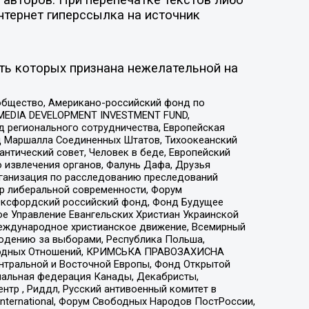
нтернет гиперссылка на источник
ть которых признана нежелательной на
общество, Американо-российский фонд по
 MEDIA DEVELOPMENT INVESTMENT FUND,
 регионального сотрудничества, Европейская
 Маршалла Соединенных Штатов, Тихоокеанский
нтический совет, Человек в беде, Европейский
 извлечения органов, Фалунь Дафа, Друзья
рганизация по расследованию преследований
тр либеральной современности, Форум
 Оксфордский российский фонд, Фонд Будущее
е Управление Евангельских Христиан Украинской
еждународное христианское движение, Всемирный
людению за выборами, Республика Польша,
народных Отношений, КРИМСЬКА ПРАВОЗАХИСНА
ы Центральной и Восточной Европы, Фонд Открытой
иональная федерация Канады, Декабристы,
тр , Риддл, Русский антивоенный комитет в
nternational, Форум Свободных Народов ПостРоссии,