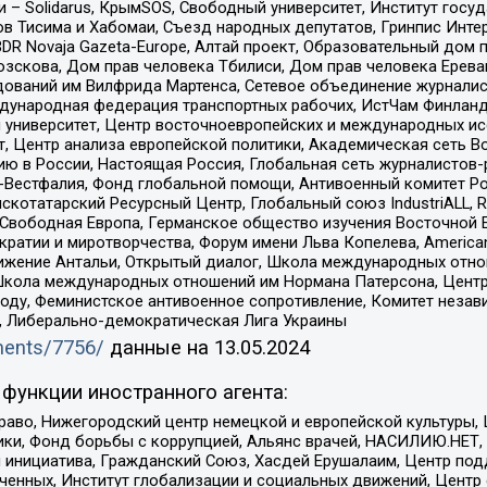
– Solidarus, КрымSOS, Свободный университет, Институт госу
в Тисима и Хабомаи, Съезд народных депутатов, Гринпис Инте
DR Novaja Gazeta-Europe, Алтай проект, Образовательный дом 
зскова, Дом прав человека Тбилиси, Дом прав человека Ерева
едований им Вилфрида Мартенса, Сетевое объединение журнали
Международная федерация транспортных рабочих, ИстЧам Финлан
й университет, Центр восточноевропейских и международных и
, Центр анализа европейской политики, Академическая сеть Во
ю в России, Настоящая Россия, Глобальная сеть журналистов
естфалия, Фонд глобальной помощи, Антивоенный комитет России,
татарский Ресурсный Центр, Глобальный союз IndustriALL, Russi
 Свободная Европа, Германское общество изучения Восточной 
и и миротворчества, Форум имени Льва Копелева, American Counci
ое движение Антальи, Открытый диалог, Школа международных отн
Школа международных отношений им Нормана Патерсона, Центр
ду, Феминистское антивоенное сопротивление, Комитет независ
а, Либерально-демократическая Лига Украины
uments/7756/
данные на
13.05.2024
функции иностранного агента:
раво, Нижегородский центр немецкой и европейской культуры,
тики, Фонд борьбы с коррупцией, Альянс врачей, НАСИЛИЮ.НЕТ,
я инициатива, Гражданский Союз, Хасдей Ерушалаим, Центр по
юченных, Институт глобализации и социальных движений, Цент