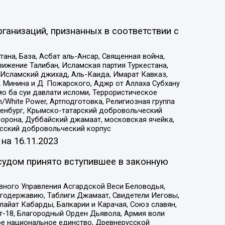
ганизаций, признанных в соответствии с
на, База, Асбат аль-Ансар, Священная война,
ижение Талибан, Исламская партия Туркестана,
Исламский джихад, Аль-Каида, Имарат Кавказ,
 Минина и Д. Пожарского, Аджр от Аллаха Субхану
о ба суи давлати исломи, Террористическое
/White Power, Артподготовка, Религиозная группа
Оренбург, Крымско-татарский добровольческий
орона, Дуббайский джамаат, московская ячейка,
усский добровольческий корпус
 на
16.11.2023
судом принято вступившее в законную
вного Управления Асгардской Веси Беловодья,
годержавию, Таблиги Джамаат, Свидетели Иеговы,
айат Кабарды, Балкарии и Карачая, Союз славян,
т-18, Благородный Орден Дьявола, Армия воли
ое национальное единство, Древнерусской