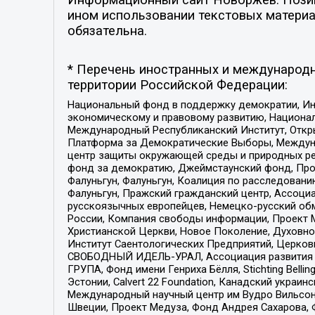
ином использовании текстовых материал
обязательна.
* Перечень иностранных и международн
территории Российской Федерации:
Национальный фонд в поддержку демократии, Ин
экономическому и правовому развитию, Национ
Международный Республиканский Институт, Откры
Платформа за Демократические Выборы, Междуна
центр защиты окружающей среды и природных ресу
фонд за демократию, Джеймстаунский фонд, Прож
Фалуньгун, Фалуньгун, Коалиция по расследован
Фалуньгун, Пражский гражданский центр, Ассоци
русскоязычных европейцев, Немецко-русский об
России, Компания свободы информации, Проект М
Христианской Церкви, Новое Поколение, Духовн
Институт Саентологических Предприятий, Церков
СВОБОДНЫЙ ИДЕЛЬ-УРАЛ, Ассоциация развития ж
ГРУПА, Фонд имени Генриха Бёлля, Stichting Bellin
Эстонии, Calvert 22 Foundation, Канадский укра
Международный научный центр им Вудро Вильсона
Швеции, Проект Медуза, Фонд Андрея Сахарова, Ф