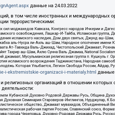
ignAgent.aspx
данные на
24.03.2022
ций, в том числе иностранных и международных ор
ции террористическими:
ил моджахедов Кавказа, Конгресс народов Ичкерии и Дагеста
ламского освобождения, Лашкар-И-Тайба, Исламская группа, Дв
ения исламского наследия, Дом двух святых, Джунд аш-Шам, 
жабха аль-Нусра ли-Ахль аш-Шам, Народное ополчение имени К.
ата Ат-Тавхида Валь-Джихад, Чистопольский Джамаат, Рохнам
ят Тахрир аш-Шам, Ахлю Сунна Валь Джамаа, National Socialism
ий джамаат, Мусульманская религиозная группа п. Кушкуль г. 
ртия исламского возрождения Таджикистана, Народная самооб
олодёжь Которая Улыбается, Легион Свобода России, Айдар, Р
ie-i-ekstremistskie-organizacii-i-materialy.html
данные
и религиозных организаций в отношении которых 
 деятельности:
земли Кубанской Духовно Родовой Державы Русь, Община Духо
 Духовная Семинария Староверов-Инглингов, Нурджулар, К Бо
листическое общество, Джамаат мувахидов, Объединенный Вил
иалистическая рабочая партия России, Славянский союз, Форма
ива города Череповца, Духовно-Родовая Держава Русь, Русск