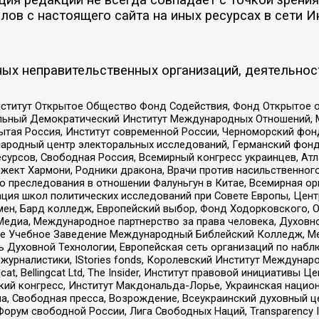
ов с настоящего сайта на иных ресурсах в сети И
ых неправительственных организаций, деятельнос
ститут Открытое Общество Фонд Содействия, Фонд Открытое 
альный Демократический Институт Международных Отношений,
тая Россия, Институт современной России, Черноморский фонд
родный центр электоральных исследований, Германский фонд
рсов, Свободная Россия, Всемирный конгресс украинцев, Атла
ект Хармони, Родники дракона, Врачи против насильственного
ию преследования в отношении Фалуньгун в Китае, Всемирная о
ация школ политических исследований при Совете Европы, Цен
мен, Бард колледж, Европейский выбор, Фонд Ходорковского,
едиа, Международное партнерство за права человека, Духовно
ое Учебное Заведение Международный Библейский Колледж, М
ь Духовной Технологии, Европейская сеть организаций по наб
урналистики, IStories fonds, Королевский Институт Между
gcat, Bellingcat Ltd, The Insider, Институт правовой инициатив
инский конгресс, Институт Макдональда-Лорье, Украинская нац
, Свободная пресса, Возрождение, Всеукраинский духовный цен
орум свободной России, Лига Свободных Наций, Transparеncy I