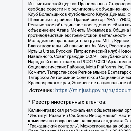
Инглистической церкви Православных Староверов
свободе совести и о религиозных объединениях,
Клуб Болельщиков Футбольного Клуба Динамо, Фа
Щелковского района, Правый сектор, УНА - УНСО, У
Религиозное объединение последователей инглии
объединение Атака, Мечеть Мирмамеда, Община К
противодействии экстремистской деятельности, 
Молодежная правозащитная группа МПГ, Курсом П
Благотворительный пансионат Ак Умут, Русская ре
Иртыш Ultras, Русский Патриотический клуб-Нов
Навального, Совет граждан СССР Прикубанского 
Народный совет граждан РСФСР СССР Архангельск
Социалистических Районов, Meta Platforms Inc, 
Комитет, Татарстанское Региональное Всетатар
Татарской Автономной Советской Социалистическ
Красноярского края, Этническое национальное о
Источник:
https://minjust.gov.ru/ru/doc
* Реестр иностранных агентов:
Калининградская региональная общественная организация "Экозащита!-Женсовет", Фонд содействия защите прав и свобод граждан "Общественный вердикт", Фонд "Институт Развития Свободы Информации", Частное учреждение "Информационное агентство МЕМО. РУ", Региональная общественная организация "Общественная комиссия по сохранению наследия академика Сахарова", Фонд поддержки свободы прессы, Санкт-Петербургская общественная правозащитная организация "Гражданский контроль", Межрегиональная общественная организация "Информационно-просветительский центр "Мемориал", Региональный Фонд "Центр Защиты Прав Средств Массовой Информации", с 05.12.2023 Фонд "Центр Защиты Прав Средств массовой информации", Региональная общественная благотворительная организация помощи беженцам и мигрантам "Гражданское содействие", Негосударственное образовательное учреждение дополнительного профессионального образования (повышение квалификации) специалистов "АКАДЕМИЯ ПО ПРАВАМ ЧЕЛОВЕКА", Свердловская региональная общественная организация "Сутяжник", Автономная некоммерческая организация "Центр независимых социологических исследований", Союз общественных объединений "Российский исследовательский центр по правам человека", Региональное общественное учреждение научно-информационный центр "МЕМОРИАЛ", Некоммерческая организация "Фонд защиты гласности", Автономная некоммерческая организация "Институт прав человека", Городская общественная организация "Екатеринбургское общество "МЕМОРИАЛ", Городская общественная организация "Рязанское историко-просветительское и правозащитное общество "Мемориал" (Рязанский Мемориал), Челябинский региональный орган общественной самодеятельности – женское общественное объединение "Женщины Евразии", Челябинский региональный орган общественной самодеятельности "Уральская правозащитная группа", Фонд содействия защите здоровья и социальной справедливости имени Андрея Рылькова, Автономная Некоммерческая Организация "Аналитический Центр Юрия Левады", Автономная некоммерческая организация социальной поддержки населения "Проект Апрель", Региональная общественная организация помощи женщинам и детям, находящимся в кризисной ситуации "Информационно-методический центр "Анна", Фонд содействия развитию массовых коммуникаций и правовому просвещению "Так-так-Так", Фонд содействия устойчивому развитию "Серебряная тайга", Свердловский региональный общественный фонд социальных проектов "Новое время", "Idel.Реалии", Кавказ.Реалии, Крым.Реалии, Телеканал Настоящее Время, Татаро-башкирская служба Радио Свобода (Azatliq Radiosi), Радио Свободная Европа/Радио Свобода (PCE/PC), "Сибирь.Реалии", "Фактограф", Благотворительный фонд помощи осужденным и их семьям, Автономная некоммерческая организация "Институт глобализации и социальных движений", Фонд "В защиту прав заключенных", Частное учреждение "Центр поддержки и содействия развитию средств массовой информации", Пензенский региональный общественный благотворительный фонд "Гражданский союз", "Север.Реалии", Некоммерческая организация Фонд "Правовая инициатива", 