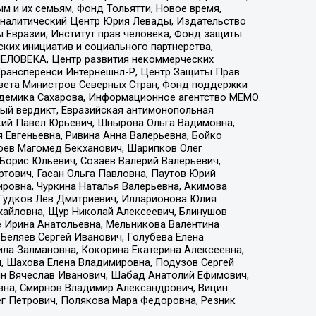
 и их семьям, Фонд Тольятти, Новое время,
, Аналитический Центр Юрия Левады, Издательство
 Евразии, Институт прав человека, Фонд защиты
ких инициатив и социального партнерства,
ЕЛОВЕКА, Центр развития некоммерческих
 Трансперенси Интернешнл-Р, Центр Защиты Прав
овета Министров Северных Стран, Фонд поддержки
адемика Сахарова, Информационное агентство МЕМО.
ый вердикт, Евразийская антимонопольная
кий Павел Юрьевич, Шнырова Ольга Вадимовна,
 Евгеньевна, Ривина Анна Валерьевна, Бойко
хоев Магомед Бекханович, Шарипков Олег
Борис Юльевич, Созаев Валерий Валерьевич,
тович, Гасан Ольга Павловна, Паутов Юрий
ровна, Чуркина Наталья Валерьевна, Акимова
 Гудков Лев Дмитриевич, Илларионова Юлия
ихайловна, Щур Николай Алексеевич, Блинушов
е Ирина Анатольевна, Мельникова Валентина
Беляев Сергей Иванович, Голубева Елена
ила Залмановна, Кокорина Екатерина Алексеевна,
, Шахова Елена Владимировна, Подузов Сергей
ин Вячеслав Иванович, Шабад Анатолий Ефимович,
вна, Смирнов Владимир Александрович, Вицин
ег Петрович, Полякова Мара Федоровна, Резник