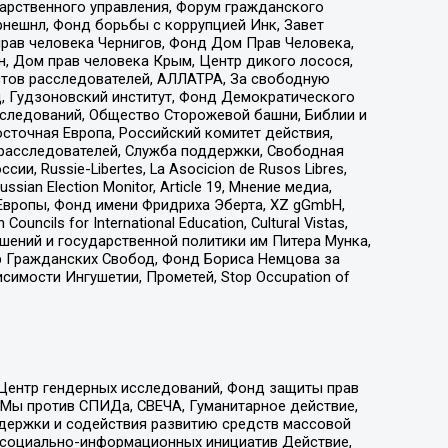
дарственного управления, Форум гражданского
рнешнл, Фонд борьбы с коррупцией Инк, Завет
прав человека Чернигов, Фонд Дом Прав Человека,
н, Дом прав человека Крым, Центр дикого лосося,
стов расследователей, АЛЛАТРА, За свободную
д, Гудзоновский институт, Фонд Демократического
сследований, Общество Сторожевой башни, Библии и
сточная Европа, Российский комитет действия,
-расследователей, Служба поддержки, Свободная
 Russie-Libertes, La Asocicion de Rusos Libres,
an Election Monitor, Article 19, Мнение медиа,
Европы, Фонд имени Фридриха Эберта, XZ gGmbH,
ls for International Education, Cultural Vistas,
ошений и государственной политики им Питера Мунка,
 Гражданских Свобод, Фонд Бориса Немцова за
имости Ингушетии, Прометей, Stop Occupation of
 Центр гендерных исследований, Фонд защиты прав
 Мы против СПИДа, СВЕЧА, Гуманитарное действие,
ддержки и содействия развитию средств массовой
р социально-информационных инициатив Действие,