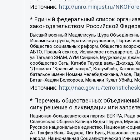
Источник:
http://unro.minjust.ru/NKOFore
* Единый федеральный список организа
законодательством Российской Федера
Высший военный Маджлисуль Шура Объединенных с
Исламская группа, Братья-мусульмане, Партия ис
Общество социальных реформ, Общество возрожд
АБТО, Правый сектор, Исламское государство, Д
уа Тагьаля SHAM, АУМ Синрике, Муджахеды джама
сообщество Сеть, Катиба Таухид валь-Джихад, Хай
“Джамаат “Красный пахарь”, Колумбайн, Хатлонск
батальон имени Номана Челебиджихана, Азов, Па
Батал-Хаджи Белхороев, Маньяки Культ Убийц, М
Источник:
http://nac.gov.ru/terroristichesk
* Перечень общественных объединений 
силу решение о ликвидации или запрете
Национал-большевистская партия, ВЕК РА, Рада 
Славянская Община Капища Веды Перуна, Мужская
Русское национальное единство, Национал-социа
Ат-Такфир Валь-Хиджра, Пит Буль, Национал-соц
народа, Национальная Социалистическая Инициат