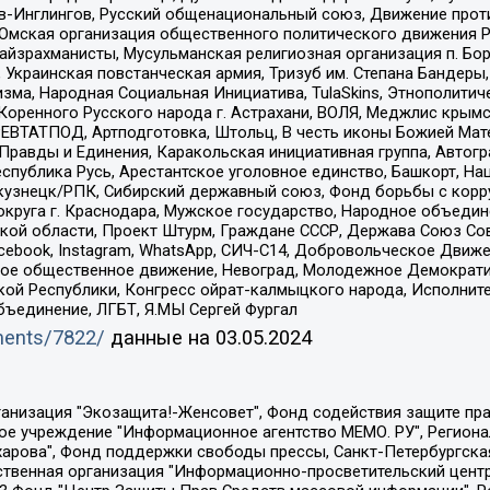
-Инглингов, Русский общенациональный союз, Движение против
 Омская организация общественного политического движения Р
йзрахманисты, Мусульманская религиозная организация п. Бо
краинская повстанческая армия, Тризуб им. Степана Бандеры, Бр
зма, Народная Социальная Инициатива, TulaSkins, Этнополитич
оренного Русского народа г. Астрахани, ВОЛЯ, Меджлис крымс
РЕВТАТПОД, Артподготовка, Штольц, В честь иконы Божией Мате
равды и Единения, Каракольская инициативная группа, Автогра
спублика Русь, Арестантское уголовное единство, Башкорт, Наци
окузнецк/РПК, Сибирский державный союз, Фонд борьбы с кор
округа г. Краснодара, Мужское государство, Народное объедин
ой области, Проект Штурм, Граждане СССР, Держава Союз Сов
Facebook, Instagram, WhatsApp, СИЧ-С14, Добровольческое Движ
ское общественное движение, Невоград, Молодежное Демократ
ой Республики, Конгресс ойрат-калмыцкого народа, Исполнит
бъединение, ЛГБТ, Я.МЫ Сергей Фургал
uments/7822/
данные на
03.05.2024
Общество с ограниченной ответственностью "Радио Свободная Европа/Радио Свобода", Чешское информационное агентство "MEDIUM-ORIENT", Красноярская региональная общественная организация "Мы против СПИДа", Камалягин Денис Николаевич, Маркелов Сергей Евгеньевич, Пономарев Лев Александрович, Савицкая Людмила Алексеевна, Автономная некоммерческая организация "Центр по работе с проблемой насилия "НАСИЛИЮ.НЕТ", Межрегиональный профессиональный союз работников здравоохранения "Альянс врачей", Юридическое лицо, зарегистрированное в Латвийской Республике, SIA "Medusa Project" (регистрационный номер 40103797863, дата регистрации 10.06.2014), Некоммерческая организация "Фонд по борьбе с коррупцией", Автономная некоммерческая организация "Институт права и публичной политики", Баданин Роман Сергеевич, Гликин Максим Александрович, Железнова Мария Михайловна, Лукьянова Юлия Сергеевна, Маетная Елизавета Витальевна, Маняхин Петр Борисович, Чуракова Ольга Владимировна, Ярош Юлия Петровна, Юридическое лицо "The Insider SIA", зарегистрированное в Риге, Латвийская Республика (дата регистрации 26.06.2015), являющееся администратором доменного имени интернет-издания "The Insider SIA", https://theins.ru, Постернак Алексей Евгеньевич, Рубин Михаил Аркадьевич, Анин Роман Александрович, Юридическое лицо Istories fonds, зарегистрированное в Латвийской Республике (регистрационный номер 50008295751, дата регистрации 24.02.2020), Великовский Дмитрий Александрович, Долинина Ирина Николаевна, Мароховская Алеся Алексеевна, Шлейнов Роман Юрьевич, Шмагун Олеся Валентиновна, Общество с ограниченной ответственностью "Альтаир 2021", Общество с ограниченной ответственностью "Вега 2021", Общество с ограниченной ответственностью "Главный редактор 2021", Общество с ограниченной ответственностью "Ромашки монолит", Важенков Артем Валерьевич, Ивановская областная общественная организация "Центр гендерных исследований", Гурман Юрий Альбертович, Медиапроект "ОВД-Инфо", Егоров Владимир Владимирович, Жилинский Владимир Александрович, Общество с ограниченной ответственностью "ЗП", Иванова София Юрьевна, Карезина Инна Павловна, Кильтау Екатерина Викторовна, Петров Алексей Викторович, Пискунов Сергей Евгеньевич, Смирнов Сергей Сергеевич, Тихонов Михаил Сергеевич, Общество с ограниченной ответственностью "ЖУРНАЛИСТ-ИНОСТРАННЫЙ АГЕНТ", Арапова Галина Юрьевна, Вольтская Татьяна Анатольевна, Американская компания "Mason G.E.S. Anonymous Foundation" (США), являющаяся владельцем интернет-издания https://mnews.world/, Компания "Stichting Bellingcat", зарегистрированная в Нидерландах (дата регистрации 11.07.2018), Захаров Андрей Вячеславович, Клепиковская Екатерина Дмитриевна, Общество с ограниченной ответственностью "МЕМО", Перл Роман Александрович, Симонов Евгений Алексеевич, Соловьева Елена Анатольевна, Сотников Даниил Владимирович, Сурначева Елизавета Дмитриевна, Автономная некоммерческая организация по защите прав человека и информированию населения "Якутия – Наше Мнение", Общество с ограниченной ответственностью "Москоу диджитал медиа", с 26.01.2023 Общество с ограниченной ответственностью "Чайка Белые сады", Ветошкина Валерия Валерьевна, Заговора Максим Александрович, Межрегиональное общественное движение "Российская ЛГБТ - сеть", Оленичев Максим Владимирович, Павлов Иван Юрьевич, Скворцова Елена Сергеевна, Общество с ограниченной ответственностью "Как бы инагент", Кочетков Игорь Викторович, Общество с ограниченной ответственностью "Честные выборы", Еланчик Олег Александрович, Общество с ограниченной ответственностью "Нобелевский призыв", Гималова Регина Эмилевна, Григорьев Андрей Валерьевич, Григорьева Алина Александровна, Ассоциация по содействию защите прав призывников, альтернативнослужащих и военнослужащих "Правозащитная группа "Гражданин.Армия.Право", Хисамова Регина Фаритовна, Автономная некоммерческая организация по реализа