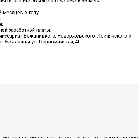
ия по защите объектов Псковской области
 месяцев в году;
;
е;
ней заработной платы;
миссариат Бежаницкого, Новоржевского, Локнянского и
п. Бежаницы ул. Первомайская, 40.
я редакции не всегда совпадает с точкой зрения 