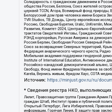
Солидарность с гражданским движением в России 
общества Россия, Беллона, Союз жителей острово
церквей TCCN, Агора, Всемирный фонд природы, B
Белорусский дом прав человека имени Бориса Зво
TVR Studios, ТВ Дождь, Центр европейских иссл
Россию, Свободная Бурятия, Uralic, UnKremlin, 
Развития, Комитет-2024, Центрально-Европейски
трактатов Свидетелей Иеговы, Гражданский Совет
РЭНД корпорейшн, Русская Америка за демократи
Россия Берлин, Свободная Россия Северный Рейн-В
Союз за возвращение Северных территорий, Крымско
Федерация анархического черного креста, Радио
Мобильная академия поддержки гендерной демократи
Institute of International Education, Антивоенн
Российско-канадский демократический альянс, 
Свободу, Фонд имени Фридриха Науманна за свобо
Karelia, Вернись живым, Фридом Хаус, СОТА меди
Источник:
https://minjust.gov.ru/ru/doc
* Сведения реестра НКО, выполняющих 
Лилит, Правозащитная группа Гражданин.Армия.П
граждан Штаб, Институт права и публичной поли
Открытый Петербург, Лига Избирателей, Правова
информации, Горячая Линия, В защиту прав закл