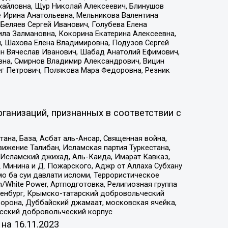
ихайловна, Щур Николай Алексеевич, Блинушов
е Ирина Анатольевна, Мельникова Валентина
Беляев Сергей Иванович, Голубева Елена
ила Залмановна, Кокорина Екатерина Алексеевна,
, Шахова Елена Владимировна, Подузов Сергей
ин Вячеслав Иванович, Шабад Анатолий Ефимович,
вна, Смирнов Владимир Александрович, Вицин
ег Петрович, Полякова Мара Федоровна, Резник
ганизаций, признанных в соответствии с
на, База, Асбат аль-Ансар, Священная война,
ижение Талибан, Исламская партия Туркестана,
Исламский джихад, Аль-Каида, Имарат Кавказ,
 Минина и Д. Пожарского, Аджр от Аллаха Субхану
о ба суи давлати исломи, Террористическое
/White Power, Артподготовка, Религиозная группа
Оренбург, Крымско-татарский добровольческий
орона, Дуббайский джамаат, московская ячейка,
усский добровольческий корпус
 на
16.11.2023