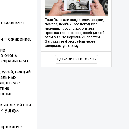
Если Вы стали свидетелем аварии,
ассказывает
пожара, необычного погодного
явления, провала дороги или
прорыва теплотрассы, сообщите об
этом в ленте народных новостей.
и – ожирение,
Загружайте фотографии через
специальную форму.
кие
ов очень
ДОБАВИТЬ НОВОСТЬ
 справиться с
рузей, секций,
дальных
бщаться с
тина.
 стоит
вых детей они
И у двух
е привитые