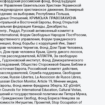
 Оксфордский российский фонд, Фонд Будущее
е Управление Евангельских Христиан Украинской
еждународное христианское движение, Всемирный
людению за выборами, Республика Польша,
народных Отношений, КРИМСЬКА ПРАВОЗАХИСНА
ы Центральной и Восточной Европы, Фонд Открытой
иональная федерация Канады, Декабристы,
тр , Риддл, Русский антивоенный комитет в
nternational, Форум Свободных Народов ПостРоссии,
дарственного управления, Форум гражданского
рнешнл, Фонд борьбы с коррупцией Инк, Завет
прав человека Чернигов, Фонд Дом Прав Человека,
н, Дом прав человека Крым, Центр дикого лосося,
стов расследователей, АЛЛАТРА, За свободную
д, Гудзоновский институт, Фонд Демократического
сследований, Общество Сторожевой башни, Библии и
сточная Европа, Российский комитет действия,
-расследователей, Служба поддержки, Свободная
 Russie-Libertes, La Asocicion de Rusos Libres,
an Election Monitor, Article 19, Мнение медиа,
Европы, Фонд имени Фридриха Эберта, XZ gGmbH,
ls for International Education, Cultural Vistas,
ошений и государственной политики им Питера Мунка,
 Гражданских Свобод, Фонд Бориса Немцова за
имости Ингушетии, Прометей, Stop Occupation of