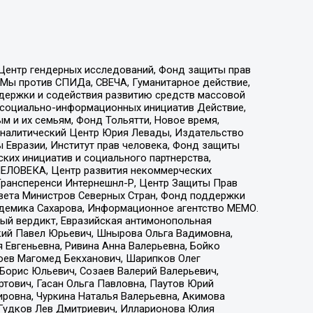
 Центр гендерных исследований, Фонд защиты прав
 Мы против СПИДа, СВЕЧА, Гуманитарное действие,
ддержки и содействия развитию средств массовой
р социально-информационных инициатив Действие,
 и их семьям, Фонд Тольятти, Новое время,
, Аналитический Центр Юрия Левады, Издательство
 Евразии, Институт прав человека, Фонд защиты
ких инициатив и социального партнерства,
ЕЛОВЕКА, Центр развития некоммерческих
 Трансперенси Интернешнл-Р, Центр Защиты Прав
овета Министров Северных Стран, Фонд поддержки
адемика Сахарова, Информационное агентство МЕМО.
ый вердикт, Евразийская антимонопольная
кий Павел Юрьевич, Шнырова Ольга Вадимовна,
 Евгеньевна, Ривина Анна Валерьевна, Бойко
хоев Магомед Бекханович, Шарипков Олег
Борис Юльевич, Созаев Валерий Валерьевич,
тович, Гасан Ольга Павловна, Паутов Юрий
ровна, Чуркина Наталья Валерьевна, Акимова
 Гудков Лев Дмитриевич, Илларионова Юлия