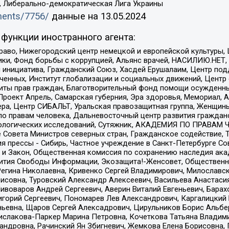
а, Либерально-демократическая Лига Украины
uments/7756/
данные на
13.05.2024
функции иностранного агента:
раво, Нижегородский центр немецкой и европейской культуры,
тики, Фонд борьбы с коррупцией, Альянс врачей, НАСИЛИЮ.НЕТ,
я инициатива, Гражданский Союз, Хасдей Ерушалаим, Центр по
юченных, Институт глобализации и социальных движений, Цент
ты прав граждан, Благотворительный фонд помощи осужденным
а, Проект Апрель, Самарская губерния, Эра здоровья, Мемориал
ера, Центр СИБАЛЬТ, Уральская правозащитная группа, Женщины
по правам человека, Дальневосточный центр развития гражданс
ологических исследований, Сутяжник, АКАДЕМИЯ ПО ПРАВАМ Ч
е Совета Министров северных стран, Гражданское содействие,
я прессы - Сибирь, Частное учреждение в Санкт-Петербурге С
 и Закон, Общественная комиссия по сохранению наследия ак
звития Свободы Информации, Экозащита!-Женсовет, Общественн
Регина Николаевна, Кривенко Сергей Владимирович, Милославс
совна, Туровский Александр Алексеевич, Васильева Анастасия
Пивоваров Андрей Сергеевич, Аверин Виталий Евгеньевич, Бара
горий Сергеевич, Пономарев Лев Александрович, Каргалицкий 
ньевна, Щаров Сергей Алексадрович, Цирульников Борис Альбер
ислакова-Паркер Марина Петровна, Кочеткова Татьяна Владими
сандровна, Рачинский Ян Збигневич, Жемкова Елена Борисовна,