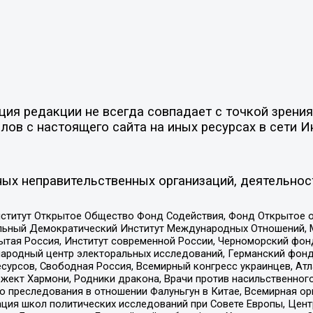
я редакции не всегда совпадает с точкой зрения 
ов с настоящего сайта на иных ресурсах в сети И
ых неправительственных организаций, деятельнос
ститут Открытое Общество Фонд Содействия, Фонд Открытое 
альный Демократический Институт Международных Отношений,
тая Россия, Институт современной России, Черноморский фонд
родный центр электоральных исследований, Германский фонд
рсов, Свободная Россия, Всемирный конгресс украинцев, Атла
ект Хармони, Родники дракона, Врачи против насильственного
ию преследования в отношении Фалуньгун в Китае, Всемирная о
ация школ политических исследований при Совете Европы, Цен