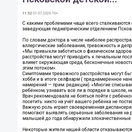
11:52
01.07.2026 16+
С какими проблемами чаще всего сталкиваются 
заведующая педиатрическим отделением Псковс
По словам доктора в числе наиболее распростр
аллергические заболевания, тревожность и депр
«Мы привыкли заботиться о физическом здоровь
расстройства могут приводить к печальным посл
влияет окружающая среда, бесконечные новости,
этим потоком».
Симптомами тревожного расстройства могут быть
хобби и в итоге селфхарм ( преднамеренное на
намерений — прим. редакции). «Многие списываю
ребёнком, узнавать всё ли в порядке в школе, н
Врач рекомендовала не бояться пойти с ребёнком
посетить: никто на учёт вашего ребёнка не поста
Важную роль играет своевременная диспансери
помогают выявлять серьёзные заболевания на ра
малышей до года обнаружили злокачественные 
Некоторые жители нашей области отказываются 