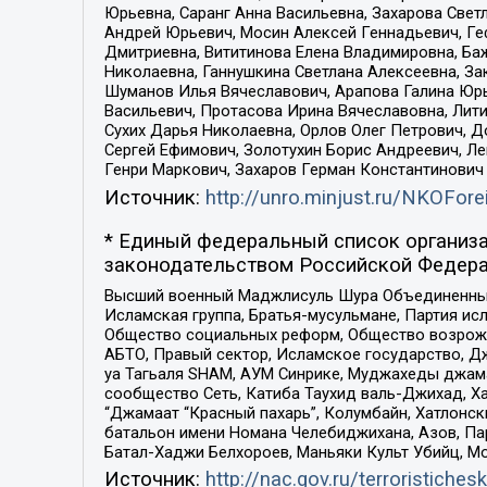
Юрьевна, Саранг Анна Васильевна, Захарова Свет
Андрей Юрьевич, Мосин Алексей Геннадьевич, Ге
Дмитриевна, Вититинова Елена Владимировна, Ба
Николаевна, Ганнушкина Светлана Алексеевна, За
Шуманов Илья Вячеславович, Арапова Галина Юрь
Васильевич, Протасова Ирина Вячеславовна, Лит
Сухих Дарья Николаевна, Орлов Олег Петрович, 
Сергей Ефимович, Золотухин Борис Андреевич, Л
Генри Маркович, Захаров Герман Константинович
Источник:
http://unro.minjust.ru/NKOFore
* Единый федеральный список организа
законодательством Российской Федера
Высший военный Маджлисуль Шура Объединенных с
Исламская группа, Братья-мусульмане, Партия ис
Общество социальных реформ, Общество возрожд
АБТО, Правый сектор, Исламское государство, Д
уа Тагьаля SHAM, АУМ Синрике, Муджахеды джама
сообщество Сеть, Катиба Таухид валь-Джихад, Хай
“Джамаат “Красный пахарь”, Колумбайн, Хатлонск
батальон имени Номана Челебиджихана, Азов, Па
Батал-Хаджи Белхороев, Маньяки Культ Убийц, М
Источник:
http://nac.gov.ru/terroristichesk