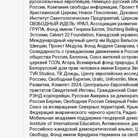
русскоязычных европейцев, Немецко-русский об
России, Компания свободы информации, Проект М
Христианской Церкви, Новое Поколение, Духовн
Институт Саентологических Предприятий, Церков
СВОБОДНЫЙ ИДЕЛЬ-УРАЛ, Ассоциация развития ж
ГРУПА, Фонд имени Генриха Бёлля, Stichting Bellin
Эстонии, Calvert 22 Foundation, Канадский укра
Международный научный центр им Вудро Вильсона
Швеции, Проект Медуза, Фонд Андрея Сахарова, Ф
Солидарность с гражданским движением в России 
общества Россия, Беллона, Союз жителей острово
церквей TCCN, Агора, Всемирный фонд природы, B
Белорусский дом прав человека имени Бориса Зво
TVR Studios, ТВ Дождь, Центр европейских иссл
Россию, Свободная Бурятия, Uralic, UnKremlin, 
Развития, Комитет-2024, Центрально-Европейски
трактатов Свидетелей Иеговы, Гражданский Совет
РЭНД корпорейшн, Русская Америка за демократи
Россия Берлин, Свободная Россия Северный Рейн-В
Союз за возвращение Северных территорий, Крымско
Федерация анархического черного креста, Радио
Мобильная академия поддержки гендерной демократи
Institute of International Education, Антивоенн
Российско-канадский демократический альянс, 
Свободу, Фонд имени Фридриха Науманна за свобо