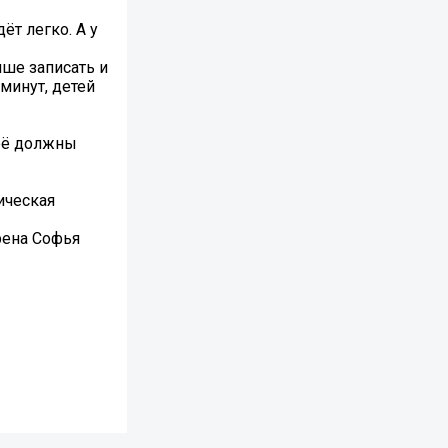
ёт легко. А у
чше записать и
минут, детей
неё должны
ическая
рена Софья