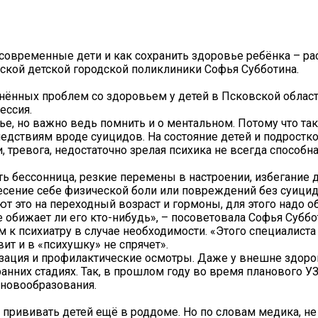
современные дети и как сохранить здоровье ребёнка – р
кой детской городской поликлиники Софья Субботина.
анённых проблем со здоровьем у детей в Псковской област
ессия.
е, но важно ведь помнить и о ментальном. Потому что та
едствиям вроде суицидов. На состояние детей и подростк
 тревога, недостаточно зрелая психика не всегда способна
 бессонница, резкие перемены в настроении, избегание д
несение себе физической боли или повреждений без суици
т это на переходный возраст и гормоны, для этого надо о
е обижает ли его кто-нибудь», – посоветовала Софья Суббо
 к психиатру в случае необходимости. «Этого специалиста
вит и в «психушку» не спрячет».
зация и профилактические осмотры. Даже у внешне здоро
нних стадиях. Так, в прошлом году во время планового УЗ
новообразования.
прививать детей ещё в роддоме. Но по словам медика, н