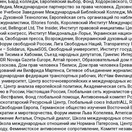
мен, Бард колледж, Европейский выбор, Фонд Ходорковского,
едиа, Международное партнерство за права человека, Духовно
ое Учебное Заведение Международный Библейский Колледж, М
ь Духовной Технологии, Европейская сеть организаций по наб
урналистики, IStories fonds, Королевский Институт Между
gcat, Bellingcat Ltd, The Insider, Институт правовой инициатив
инский конгресс, Институт Макдональда-Лорье, Украинская нац
, Свободная пресса, Возрождение, Всеукраинский духовный цен
орум свободной России, Лига Свободных Наций, Transparеncy I
– Solidarus, КрымSOS, Свободный университет, Институт госу
в Тисима и Хабомаи, Съезд народных депутатов, Гринпис Инте
DR Novaja Gazeta-Europe, Алтай проект, Образовательный дом 
зскова, Дом прав человека Тбилиси, Дом прав человека Ерева
едований им Вилфрида Мартенса, Сетевое объединение журнали
Международная федерация транспортных рабочих, ИстЧам Финлан
й университет, Центр восточноевропейских и международных и
, Центр анализа европейской политики, Академическая сеть Во
ю в России, Настоящая Россия, Глобальная сеть журналистов
естфалия, Фонд глобальной помощи, Антивоенный комитет России,
татарский Ресурсный Центр, Глобальный союз IndustriALL, Russi
 Свободная Европа, Германское общество изучения Восточной 
и и миротворчества, Форум имени Льва Копелева, American Counci
ое движение Антальи, Открытый диалог, Школа международных отн
Школа международных отношений им Нормана Патерсона, Центр
ду, Феминистское антивоенное сопротивление, Комитет независ