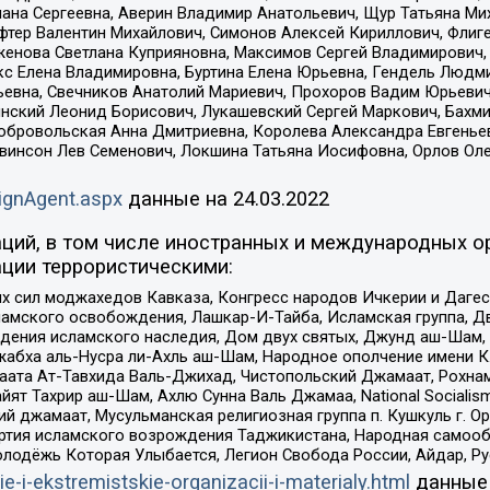
лана Сергеевна, Аверин Владимир Анатольевич, Щур Татьяна М
фтер Валентин Михайлович, Симонов Алексей Кириллович, Флиг
женова Светлана Куприяновна, Максимов Сергей Владимирович, 
кс Елена Владимировна, Буртина Елена Юрьевна, Гендель Людм
евна, Свечников Анатолий Мариевич, Прохоров Вадим Юрьевич
инский Леонид Борисович, Лукашевский Сергей Маркович, Бахм
Добровольская Анна Дмитриевна, Королева Александра Евгенье
евинсон Лев Семенович, Локшина Татьяна Иосифовна, Орлов Ол
ignAgent.aspx
данные на
24.03.2022
ций, в том числе иностранных и международных ор
ции террористическими:
ил моджахедов Кавказа, Конгресс народов Ичкерии и Дагеста
ламского освобождения, Лашкар-И-Тайба, Исламская группа, Дв
ения исламского наследия, Дом двух святых, Джунд аш-Шам, 
жабха аль-Нусра ли-Ахль аш-Шам, Народное ополчение имени К.
ата Ат-Тавхида Валь-Джихад, Чистопольский Джамаат, Рохнам
ят Тахрир аш-Шам, Ахлю Сунна Валь Джамаа, National Socialism
ий джамаат, Мусульманская религиозная группа п. Кушкуль г. 
ртия исламского возрождения Таджикистана, Народная самооб
олодёжь Которая Улыбается, Легион Свобода России, Айдар, Р
ie-i-ekstremistskie-organizacii-i-materialy.html
данные