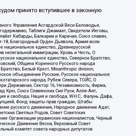
судом принято вступившее в законную
вного Управления Асгардской Веси Беловодья,
годержавию, Таблиги Джамаат, Свидетели Иеговы,
айат Кабарды, Балкарии и Карачая, Союз славян,
т-18, Благородный Орден Дьявола, Армия воли
ое национальное единство, Древнерусской
 нелегальной иммиграции, Кровь и Честь, О
усское национальное единство, Северное Братство,
ровский, Община Коренного Русского народа
атство, Белый Крест, Misanthropic division,
еское объединение Русские, Русское национальное
котатарского народа, Рубеж Севера, ТОЙС, О
ри Державная, Сектор 16, Независимость, Фирма,
д Крю, Союз Славянских Сил Руси, Алля-Аят,
я и свобода, Нация и свобода, W.H.С., Фалунь Дафа,
рупцией, Фонд защиты прав граждан, Штабы
ение русского движения, Народное движение Адат,
етских Светлых Родов, Совет Советских
ение Организации украинских националистов, Черный
ическое Движение Весна, Верховный Совет
ельный комитет совета народных депутатов