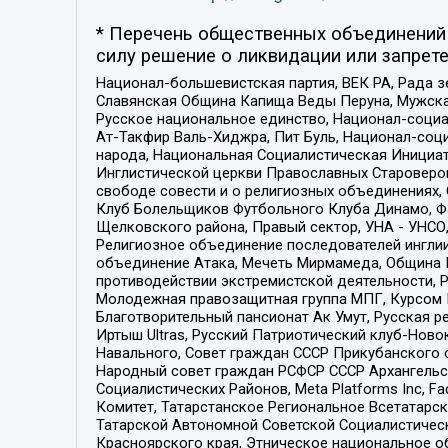
* Перечень общественных объединений 
силу решение о ликвидации или запрете
Национал-большевистская партия, ВЕК РА, Рада 
Славянская Община Капища Веды Перуна, Мужская
Русское национальное единство, Национал-социа
Ат-Такфир Валь-Хиджра, Пит Буль, Национал-соц
народа, Национальная Социалистическая Инициат
Инглистической церкви Православных Староверов
свободе совести и о религиозных объединениях,
Клуб Болельщиков Футбольного Клуба Динамо, Фа
Щелковского района, Правый сектор, УНА - УНСО, У
Религиозное объединение последователей инглии
объединение Атака, Мечеть Мирмамеда, Община К
противодействии экстремистской деятельности, 
Молодежная правозащитная группа МПГ, Курсом П
Благотворительный пансионат Ак Умут, Русская ре
Иртыш Ultras, Русский Патриотический клуб-Нов
Навального, Совет граждан СССР Прикубанского 
Народный совет граждан РСФСР СССР Архангельск
Социалистических Районов, Meta Platforms Inc, 
Комитет, Татарстанское Региональное Всетатар
Татарской Автономной Советской Социалистическ
Красноярского края, Этническое национальное о