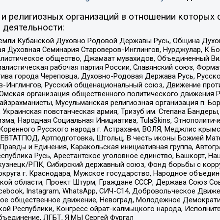
и религиозных организаций в отношении которых 
 деятельности:
земли Кубанской Духовно Родовой Державы Русь, Община Духо
 Духовная Семинария Староверов-Инглингов, Нурджулар, К Бо
листическое общество, Джамаат мувахидов, Объединенный Вил
иалистическая рабочая партия России, Славянский союз, Форма
ива города Череповца, Духовно-Родовая Держава Русь, Русск
-Инглингов, Русский общенациональный союз, Движение против
 Омская организация общественного политического движения Р
йзрахманисты, Мусульманская религиозная организация п. Бо
краинская повстанческая армия, Тризуб им. Степана Бандеры, Бр
зма, Народная Социальная Инициатива, TulaSkins, Этнополитич
оренного Русского народа г. Астрахани, ВОЛЯ, Меджлис крымс
РЕВТАТПОД, Артподготовка, Штольц, В честь иконы Божией Мате
равды и Единения, Каракольская инициативная группа, Автогра
спублика Русь, Арестантское уголовное единство, Башкорт, Наци
окузнецк/РПК, Сибирский державный союз, Фонд борьбы с кор
округа г. Краснодара, Мужское государство, Народное объедин
ой области, Проект Штурм, Граждане СССР, Держава Союз Сов
Facebook, Instagram, WhatsApp, СИЧ-С14, Добровольческое Движ
ское общественное движение, Невоград, Молодежное Демократ
ой Республики, Конгресс ойрат-калмыцкого народа, Исполнит
бъединение, ЛГБТ, Я.МЫ Сергей Фургал