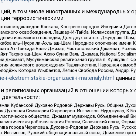
ций, в том числе иностранных и международных ор
ции террористическими:
ил моджахедов Кавказа, Конгресс народов Ичкерии и Дагеста
ламского освобождения, Лашкар-И-Тайба, Исламская группа, Дв
ения исламского наследия, Дом двух святых, Джунд аш-Шам, 
жабха аль-Нусра ли-Ахль аш-Шам, Народное ополчение имени К.
ата Ат-Тавхида Валь-Джихад, Чистопольский Джамаат, Рохнам
ят Тахрир аш-Шам, Ахлю Сунна Валь Джамаа, National Socialism
ий джамаат, Мусульманская религиозная группа п. Кушкуль г. 
ртия исламского возрождения Таджикистана, Народная самооб
олодёжь Которая Улыбается, Легион Свобода России, Айдар, Р
ie-i-ekstremistskie-organizacii-i-materialy.html
данные
и религиозных организаций в отношении которых 
 деятельности:
земли Кубанской Духовно Родовой Державы Русь, Община Духо
 Духовная Семинария Староверов-Инглингов, Нурджулар, К Бо
листическое общество, Джамаат мувахидов, Объединенный Вил
иалистическая рабочая партия России, Славянский союз, Форма
ива города Череповца, Духовно-Родовая Держава Русь, Русск
-Инглингов, Русский общенациональный союз, Движение против