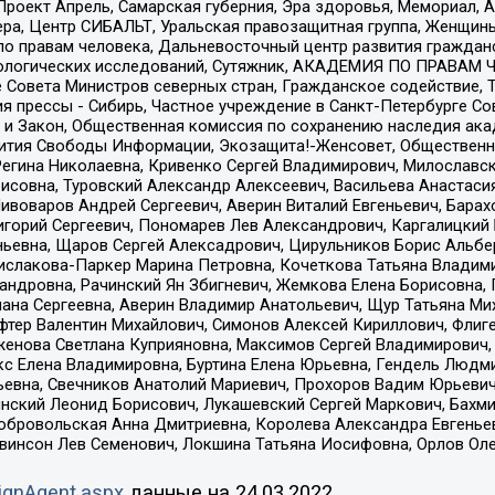
а, Проект Апрель, Самарская губерния, Эра здоровья, Мемориал
ера, Центр СИБАЛЬТ, Уральская правозащитная группа, Женщины
по правам человека, Дальневосточный центр развития гражданс
ологических исследований, Сутяжник, АКАДЕМИЯ ПО ПРАВАМ Ч
е Совета Министров северных стран, Гражданское содействие,
я прессы - Сибирь, Частное учреждение в Санкт-Петербурге С
 и Закон, Общественная комиссия по сохранению наследия ак
звития Свободы Информации, Экозащита!-Женсовет, Общественн
Регина Николаевна, Кривенко Сергей Владимирович, Милославс
совна, Туровский Александр Алексеевич, Васильева Анастасия
Пивоваров Андрей Сергеевич, Аверин Виталий Евгеньевич, Бара
горий Сергеевич, Пономарев Лев Александрович, Каргалицкий 
ньевна, Щаров Сергей Алексадрович, Цирульников Борис Альбер
ислакова-Паркер Марина Петровна, Кочеткова Татьяна Владими
сандровна, Рачинский Ян Збигневич, Жемкова Елена Борисовна,
лана Сергеевна, Аверин Владимир Анатольевич, Щур Татьяна М
фтер Валентин Михайлович, Симонов Алексей Кириллович, Флиг
женова Светлана Куприяновна, Максимов Сергей Владимирович, 
кс Елена Владимировна, Буртина Елена Юрьевна, Гендель Людм
евна, Свечников Анатолий Мариевич, Прохоров Вадим Юрьевич
инский Леонид Борисович, Лукашевский Сергей Маркович, Бахм
Добровольская Анна Дмитриевна, Королева Александра Евгенье
евинсон Лев Семенович, Локшина Татьяна Иосифовна, Орлов Ол
ignAgent.aspx
данные на
24.03.2022