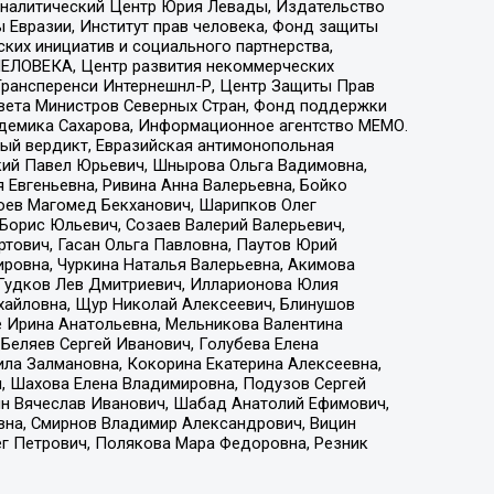
, Аналитический Центр Юрия Левады, Издательство
 Евразии, Институт прав человека, Фонд защиты
ких инициатив и социального партнерства,
ЕЛОВЕКА, Центр развития некоммерческих
 Трансперенси Интернешнл-Р, Центр Защиты Прав
овета Министров Северных Стран, Фонд поддержки
адемика Сахарова, Информационное агентство МЕМО.
ый вердикт, Евразийская антимонопольная
кий Павел Юрьевич, Шнырова Ольга Вадимовна,
 Евгеньевна, Ривина Анна Валерьевна, Бойко
хоев Магомед Бекханович, Шарипков Олег
Борис Юльевич, Созаев Валерий Валерьевич,
тович, Гасан Ольга Павловна, Паутов Юрий
ровна, Чуркина Наталья Валерьевна, Акимова
 Гудков Лев Дмитриевич, Илларионова Юлия
ихайловна, Щур Николай Алексеевич, Блинушов
е Ирина Анатольевна, Мельникова Валентина
Беляев Сергей Иванович, Голубева Елена
ила Залмановна, Кокорина Екатерина Алексеевна,
, Шахова Елена Владимировна, Подузов Сергей
ин Вячеслав Иванович, Шабад Анатолий Ефимович,
вна, Смирнов Владимир Александрович, Вицин
ег Петрович, Полякова Мара Федоровна, Резник