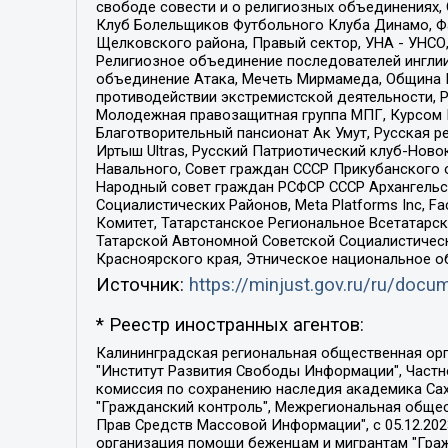
свободе совести и о религиозных объединениях,
Клуб Болельщиков Футбольного Клуба Динамо, Фа
Щелковского района, Правый сектор, УНА - УНСО, У
Религиозное объединение последователей инглии
объединение Атака, Мечеть Мирмамеда, Община К
противодействии экстремистской деятельности, 
Молодежная правозащитная группа МПГ, Курсом П
Благотворительный пансионат Ак Умут, Русская ре
Иртыш Ultras, Русский Патриотический клуб-Нов
Навального, Совет граждан СССР Прикубанского 
Народный совет граждан РСФСР СССР Архангельск
Социалистических Районов, Meta Platforms Inc, 
Комитет, Татарстанское Региональное Всетатар
Татарской Автономной Советской Социалистическ
Красноярского края, Этническое национальное о
Источник:
https://minjust.gov.ru/ru/doc
* Реестр иностранных агентов:
Калининградская региональная общественная организация "Экозащита!-Женсовет", Фонд содействия защите прав и свобод граждан "Общественный вердикт", Фонд "Институт Развития Свободы Информации", Частное учреждение "Информационное агентство МЕМО. РУ", Региональная общественная организация "Общественная комиссия по сохранению наследия академика Сахарова", Фонд поддержки свободы прессы, Санкт-Петербургская общественная правозащитная организация "Гражданский контроль", Межрегиональная общественная организация "Информационно-просветительский центр "Мемориал", Региональный Фонд "Центр Защиты Прав Средств Массовой Информации", с 05.12.2023 Фонд "Центр Защиты Прав Средств массовой информации", Региональная общественная благотворительная организация помощи беженцам и мигрантам "Гражданское содействие", Негосударственное образовательное учреждение дополнительного профессионального образования (повышение квалификации) специалистов "АКАДЕМИЯ ПО ПРАВАМ ЧЕЛОВЕКА", Свердловская региональная общественная организация "Сутяжник", Автономная некоммерческая организация "Центр независимых социологических исследований", Союз общественных объединений "Российский исследовательский центр по правам человека", Региональное общественное учреждение научно-информационный центр "МЕМОРИАЛ", Некоммерческая организация "Фонд защиты гласности", Автономная некоммерческая организация "Институт прав человека", Городская общественная организация "Екатеринбургское общество "МЕМОРИАЛ", Городская общественная организация "Рязанское историко-просветительское и правозащитное общество "Мемориал" (Рязанский Мемориал), Челябинский региональный орган общественной самодеятельности – женское общественное объединение "Женщины Евразии", Челябинский региональный орган общественной самодеятельности "Уральская правозащитная группа", Фонд содействия защите здоровья и социальной справедливости имени Андрея Рылькова, Автономная Некоммерческая Организация "Аналитический Центр Юрия Левады", Автономная некоммерческая организация социальной поддержки населения "Проект Апрель", Региональная общественная организация помощи женщинам и детям, находящимся в кризисной ситуации "Информационно-методический центр "Анна", Фонд содействия развитию массовых коммуникаций и правовому просвещению "Так-так-Так", Фонд содействия устойчивому развитию "Серебряная тайга", Свердловский региональный общественный фонд социальных проектов "Новое время", "Idel.Реалии", Кавказ.Реалии, Крым.Реалии, Телеканал Настоящее Время, Татаро-башкирская служба Радио Свобода (Azatliq Radiosi), Радио Свободная Европа/Радио Свобода (PCE/PC), "Сибирь.Реалии", "Фактограф", Благотворительный фонд помощи осужденным и их семьям, Автономная некоммерческая организация "Институт глобализации и социальных движений", Фонд "В защиту прав заключенных", Частное учреждение "Центр поддержки и содействия развитию средств массовой информации", Пензенский региональный общественный благотворительный фонд "Гражданский союз", "Север.Реалии", Некоммерческая организация Фонд "Правовая инициатива", 