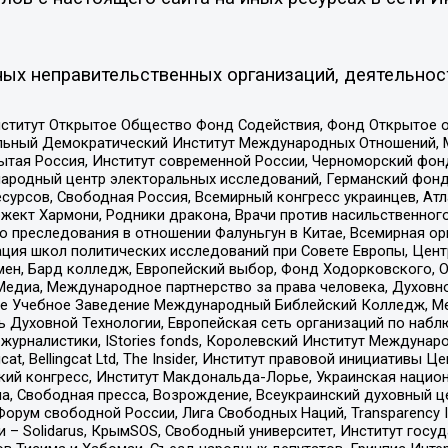
ых неправительственных организаций, деятельнос
ститут Открытое Общество Фонд Содействия, Фонд Открытое 
альный Демократический Институт Международных Отношений,
тая Россия, Институт современной России, Черноморский фонд
родный центр электоральных исследований, Германский фонд
рсов, Свободная Россия, Всемирный конгресс украинцев, Атла
ект Хармони, Родники дракона, Врачи против насильственного
ию преследования в отношении Фалуньгун в Китае, Всемирная о
ация школ политических исследований при Совете Европы, Цен
мен, Бард колледж, Европейский выбор, Фонд Ходорковского,
едиа, Международное партнерство за права человека, Духовно
ое Учебное Заведение Международный Библейский Колледж, М
ь Духовной Технологии, Европейская сеть организаций по наб
урналистики, IStories fonds, Королевский Институт Между
gcat, Bellingcat Ltd, The Insider, Институт правовой инициатив
инский конгресс, Институт Макдональда-Лорье, Украинская нац
, Свободная пресса, Возрождение, Всеукраинский духовный цен
орум свободной России, Лига Свободных Наций, Transparеncy I
– Solidarus, КрымSOS, Свободный университет, Институт госу