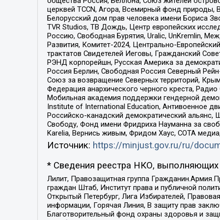
общества Россия, Беллона, Союз жителей острово
церквей TCCN, Агора, Всемирный фонд природы, B
Белорусский дом прав человека имени Бориса Зво
TVR Studios, ТВ Дождь, Центр европейских иссл
Россию, Свободная Бурятия, Uralic, UnKremlin, 
Развития, Комитет-2024, Центрально-Европейски
трактатов Свидетелей Иеговы, Гражданский Совет
РЭНД корпорейшн, Русская Америка за демократи
Россия Берлин, Свободная Россия Северный Рейн-В
Союз за возвращение Северных территорий, Крымско
Федерация анархического черного креста, Радио
Мобильная академия поддержки гендерной демократи
Institute of International Education, Антивоенн
Российско-канадский демократический альянс, 
Свободу, Фонд имени Фридриха Науманна за свобо
Karelia, Вернись живым, Фридом Хаус, СОТА меди
Источник:
https://minjust.gov.ru/ru/doc
* Сведения реестра НКО, выполняющих 
Лилит, Правозащитная группа Гражданин.Армия.П
граждан Штаб, Институт права и публичной поли
Открытый Петербург, Лига Избирателей, Правова
информации, Горячая Линия, В защиту прав закл
Благотворительный фонд охраны здоровья и защи