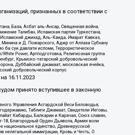
ганизаций, признанных в соответствии с
на, База, Асбат аль-Ансар, Священная война,
ижение Талибан, Исламская партия Туркестана,
Исламский джихад, Аль-Каида, Имарат Кавказ,
 Минина и Д. Пожарского, Аджр от Аллаха Субхану
о ба суи давлати исломи, Террористическое
/White Power, Артподготовка, Религиозная группа
Оренбург, Крымско-татарский добровольческий
орона, Дуббайский джамаат, московская ячейка,
усский добровольческий корпус
 на
16.11.2023
судом принято вступившее в законную
вного Управления Асгардской Веси Беловодья,
годержавию, Таблиги Джамаат, Свидетели Иеговы,
айат Кабарды, Балкарии и Карачая, Союз славян,
т-18, Благородный Орден Дьявола, Армия воли
ое национальное единство, Древнерусской
 нелегальной иммиграции, Кровь и Честь, О