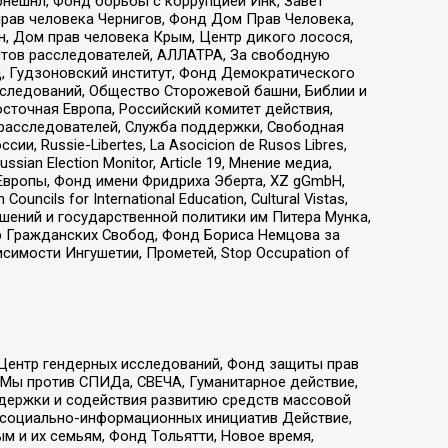
рнешнл, Фонд борьбы с коррупцией Инк, Завет
прав человека Чернигов, Фонд Дом Прав Человека,
н, Дом прав человека Крым, Центр дикого лосося,
стов расследователей, АЛЛАТРА, За свободную
д, Гудзоновский институт, Фонд Демократического
сследований, Общество Сторожевой башни, Библии и
сточная Европа, Российский комитет действия,
-расследователей, Служба поддержки, Свободная
 Russie-Libertes, La Asocicion de Rusos Libres,
an Election Monitor, Article 19, Мнение медиа,
Европы, Фонд имени Фридриха Эберта, XZ gGmbH,
ls for International Education, Cultural Vistas,
ошений и государственной политики им Питера Мунка,
 Гражданских Свобод, Фонд Бориса Немцова за
имости Ингушетии, Прометей, Stop Occupation of
 Центр гендерных исследований, Фонд защиты прав
 Мы против СПИДа, СВЕЧА, Гуманитарное действие,
ддержки и содействия развитию средств массовой
р социально-информационных инициатив Действие,
 и их семьям, Фонд Тольятти, Новое время,