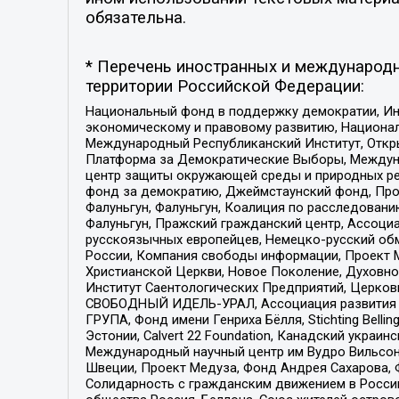
обязательна.
* Перечень иностранных и международн
территории Российской Федерации:
Национальный фонд в поддержку демократии, Ин
экономическому и правовому развитию, Национ
Международный Республиканский Институт, Откры
Платформа за Демократические Выборы, Междуна
центр защиты окружающей среды и природных ресу
фонд за демократию, Джеймстаунский фонд, Прож
Фалуньгун, Фалуньгун, Коалиция по расследован
Фалуньгун, Пражский гражданский центр, Ассоци
русскоязычных европейцев, Немецко-русский об
России, Компания свободы информации, Проект М
Христианской Церкви, Новое Поколение, Духовн
Институт Саентологических Предприятий, Церков
СВОБОДНЫЙ ИДЕЛЬ-УРАЛ, Ассоциация развития ж
ГРУПА, Фонд имени Генриха Бёлля, Stichting Bellin
Эстонии, Calvert 22 Foundation, Канадский укра
Международный научный центр им Вудро Вильсона
Швеции, Проект Медуза, Фонд Андрея Сахарова, Ф
Солидарность с гражданским движением в России 