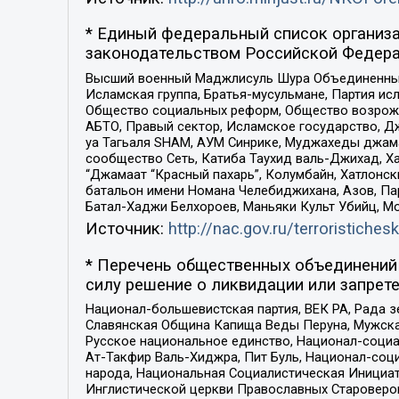
* Единый федеральный список организа
законодательством Российской Федера
Высший военный Маджлисуль Шура Объединенных с
Исламская группа, Братья-мусульмане, Партия ис
Общество социальных реформ, Общество возрожд
АБТО, Правый сектор, Исламское государство, Д
уа Тагьаля SHAM, АУМ Синрике, Муджахеды джама
сообщество Сеть, Катиба Таухид валь-Джихад, Хай
“Джамаат “Красный пахарь”, Колумбайн, Хатлонск
батальон имени Номана Челебиджихана, Азов, Па
Батал-Хаджи Белхороев, Маньяки Культ Убийц, М
Источник:
http://nac.gov.ru/terroristichesk
* Перечень общественных объединений 
силу решение о ликвидации или запрете
Национал-большевистская партия, ВЕК РА, Рада 
Славянская Община Капища Веды Перуна, Мужская
Русское национальное единство, Национал-социа
Ат-Такфир Валь-Хиджра, Пит Буль, Национал-соц
народа, Национальная Социалистическая Инициат
Инглистической церкви Православных Староверов