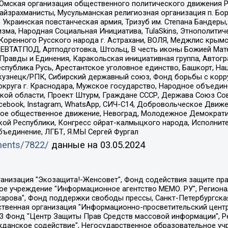
 Омская организация общественного политического движения Р
йзрахманисты, Мусульманская религиозная организация п. Бо
краинская повстанческая армия, Тризуб им. Степана Бандеры, Бр
зма, Народная Социальная Инициатива, TulaSkins, Этнополитич
оренного Русского народа г. Астрахани, ВОЛЯ, Меджлис крымс
РЕВТАТПОД, Артподготовка, Штольц, В честь иконы Божией Мате
равды и Единения, Каракольская инициативная группа, Автогра
спублика Русь, Арестантское уголовное единство, Башкорт, Наци
окузнецк/РПК, Сибирский державный союз, Фонд борьбы с кор
округа г. Краснодара, Мужское государство, Народное объедин
ой области, Проект Штурм, Граждане СССР, Держава Союз Сов
Facebook, Instagram, WhatsApp, СИЧ-С14, Добровольческое Движ
ское общественное движение, Невоград, Молодежное Демократ
ой Республики, Конгресс ойрат-калмыцкого народа, Исполнит
бъединение, ЛГБТ, Я.МЫ Сергей Фургал
uments/7822/
данные на
03.05.2024
Общество с ограниченной ответственностью "Радио Свободная Европа/Радио Свобода", Чешское информационное агентство "MEDIUM-ORIENT", Красноярская региональная общественная организация "Мы против СПИДа", Камалягин Денис Николаевич, Маркелов Сергей Евгеньевич, Пономарев Лев Александрович, Савицкая Людмила Алексеевна, Автономная некоммерческая организация "Центр по работе с проблемой насилия "НАСИЛИЮ.НЕТ", Межрегиональный профессиональный союз работников здравоохранения "Альянс врачей", Юридическое лицо, зарегистрированное в Латвийской Республике, SIA "Medusa Project" (регистрационный номер 40103797863, дата регистрации 10.06.2014), Некоммерческая организация "Фонд по борьбе с коррупцией", Автономная некоммерческая организация "Институт права и публичной политики", Баданин Роман Сергеевич, Гликин Максим Александрович, Железнова Мария Михайловна, Лукьянова Юлия Сергеевна, Маетная Елизавета Витальевна, Маняхин Петр Борисович, Чуракова Ольга Владимировна, Ярош Юлия Петровна, Юридическое лицо "The Insider SIA", зарегистрированное в Риге, Латвийская Республика (дата регистрации 26.06.2015), являющееся администратором доменного имени интернет-издания "The Insider SIA", https://theins.ru, Постернак Алексей Евгеньевич, Рубин Михаил Аркадьевич, Анин Роман Александрович, Юридическое лицо Istories fonds, зарегистрированное в Латвийской Республике (регистрационный номер 50008295751, дата регистрации 24.02.2020), Великовский Дмитрий Александрович, Долинина Ирина Николаевна, Мароховская Алеся Алексеевна, Шлейнов Роман Юрьевич, Шмагун Олеся Валентиновна, Общество с ограниченной ответственностью "Альтаир 2021", Общество с ограниченной ответственностью "Вега 2021", Общество с ограниченной ответственностью "Главный редактор 2021", Общество с ограниченной ответственностью "Ромашки монолит", Важенков Артем Валерьевич, Ивановская областная общественная организация "Центр гендерных исследований", Гурман Юрий Альбертович, Медиапроект "ОВД-Инфо", Егоров Владимир Владимирович, Жилинский Владимир Александрович, Общество с ограниченной ответственностью "ЗП", Иванова София Юрьевна, Карезина Инна Павловна, Кильтау Екатерина Викторовна, Петров Алексей Викторович, Пискунов Сергей Евгеньевич, Смирнов Сергей Сергеевич, Тихонов Михаил Сергеевич, Общество с ограниченной ответственностью "ЖУРНАЛИСТ-ИНОСТРАННЫЙ АГЕНТ", Арапова Галина Юрьевна, Вольтская Татьяна Анатольевна, Американская компания "Mason G.E.S. Anonymous Foundation" (США), являющаяся владельцем интернет-издания https://mnews.world/, Компания "Stichting Bellingcat", зарегистрированная в Нидерландах (дата регистрации 11.07.2018), Захаров Андрей Вячеславович, Клепиковская Екатерина Дмитриевна, Общество с ограниченной ответственностью "МЕМО", Перл Роман Александрович, Симонов Евгений Алексеевич, Соловьева Елена Анатольевна, Сотников Даниил Владимирович, Сурначева Елизавета Дмитриевна, Автономная некоммерческая организация по защите прав человека и информированию населения "Якутия – Наше Мнение", Общество с ограниченной ответственностью "Москоу диджитал медиа", с 26.01.2023 Общество с ограниченной ответственностью "Чайка Белые сады", Ветошкина Валерия Валерьевна, Заговора Максим Александрович, Межрегиональное общественное движение "Российская ЛГБТ - сеть", Оленичев Максим Владимирович, Павлов Иван Юрьевич, Скворцова Елена Сергеевна, Общество с ограниченной ответственностью "Как бы инагент", Кочетков Игорь Викторович, Общество с ограниченной ответственностью "Честные выборы", Еланчик Олег Александрович, Общество с ограниченной ответственностью "Нобелевский призыв", Гималова Регина Эмилевна, Григорьев Андрей Валерьевич, Григорьева Алина Александровна, Ассоциация по содействию защите прав призывников, альтернативнослужащих и военнослужащих "Правозащитная группа "Гражданин.Армия.Право", Хисамова Регина Фаритовна, Автономная некоммерческая организация по реализа