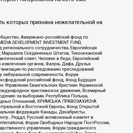
ть которых признана нежелательной на
общество, Американо-российский фонд по
 MEDIA DEVELOPMENT INVESTMENT FUND,
 регионального сотрудничества, Европейская
 Маршалла Соединенных Штатов, Тихоокеанский
нтический совет, Человек в беде, Европейский
 извлечения органов, Фалунь Дафа, Друзья
рганизация по расследованию преследований
тр либеральной современности, Форум
 Оксфордский российский фонд, Фонд Будущее
е Управление Евангельских Христиан Украинской
еждународное христианское движение, Всемирный
людению за выборами, Республика Польша,
народных Отношений, КРИМСЬКА ПРАВОЗАХИСНА
ы Центральной и Восточной Европы, Фонд Открытой
иональная федерация Канады, Декабристы,
тр , Риддл, Русский антивоенный комитет в
nternational, Форум Свободных Народов ПостРоссии,
дарственного управления, Форум гражданского