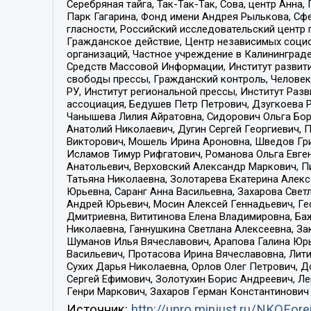
Серебряная тайга, Так-Так-Так, Сова, центр Анн
Парк Гагарина, Фонд имени Андрея Рылькова, Сф
гласности, Российский исследовательский центр 
Гражданское действие, Центр независимых соци
организаций, Частное учреждение в Калининград
Средств Массовой Информации, Институт развити
свободы прессы, Гражданский контроль, Человек
РУ, Институт региональной прессы, Институт Ра
ассоциация, Бедушев Петр Петрович, Дзугкоева 
Чанышева Лилия Айратовна, Сидорович Ольга Бори
Анатолий Николаевич, Дугин Сергей Георгиевич, 
Викторович, Мошель Ирина Ароновна, Шведов Гри
Исламов Тимур Рифгатович, Романова Ольга Евге
Анатольевич, Верховский Александр Маркович, П
Татьяна Николаевна, Золотарева Екатерина Алек
Юрьевна, Саранг Анна Васильевна, Захарова Свет
Андрей Юрьевич, Мосин Алексей Геннадьевич, Ге
Дмитриевна, Вититинова Елена Владимировна, Ба
Николаевна, Ганнушкина Светлана Алексеевна, За
Шуманов Илья Вячеславович, Арапова Галина Юрь
Васильевич, Протасова Ирина Вячеславовна, Лит
Сухих Дарья Николаевна, Орлов Олег Петрович, 
Сергей Ефимович, Золотухин Борис Андреевич, Л
Генри Маркович, Захаров Герман Константинович
Источник:
http://unro.minjust.ru/NKOFore