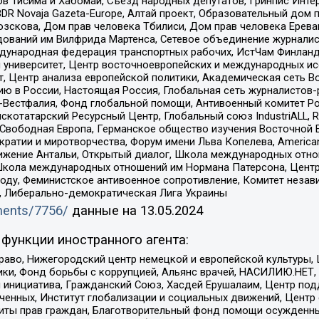
в Тисима и Хабомаи, Съезд народных депутатов, Гринпис Инте
DR Novaja Gazeta-Europe, Алтай проект, Образовательный дом 
зскова, Дом прав человека Тбилиси, Дом прав человека Ерева
едований им Вилфрида Мартенса, Сетевое объединение журнали
Международная федерация транспортных рабочих, ИстЧам Финлан
й университет, Центр восточноевропейских и международных и
, Центр анализа европейской политики, Академическая сеть Во
ю в России, Настоящая Россия, Глобальная сеть журналистов
естфалия, Фонд глобальной помощи, Антивоенный комитет России,
татарский Ресурсный Центр, Глобальный союз IndustriALL, Russi
 Свободная Европа, Германское общество изучения Восточной 
и и миротворчества, Форум имени Льва Копелева, American Counci
ое движение Антальи, Открытый диалог, Школа международных отн
Школа международных отношений им Нормана Патерсона, Центр
ду, Феминистское антивоенное сопротивление, Комитет независ
а, Либерально-демократическая Лига Украины
uments/7756/
данные на
13.05.2024
функции иностранного агента:
раво, Нижегородский центр немецкой и европейской культуры,
тики, Фонд борьбы с коррупцией, Альянс врачей, НАСИЛИЮ.НЕТ,
я инициатива, Гражданский Союз, Хасдей Ерушалаим, Центр по
юченных, Институт глобализации и социальных движений, Цент
ты прав граждан, Благотворительный фонд помощи осужденным