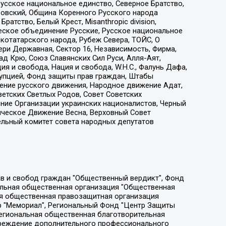
усское национальное единство, Северное Братство,
ровский, Община Коренного Русского народа
атство, Белый Крест, Misanthropic division,
еское объединение Русские, Русское национальное
котатарского народа, Рубеж Севера, ТОЙС, О
ри Державная, Сектор 16, Независимость, Фирма,
д Крю, Союз Славянских Сил Руси, Алля-Аят,
я и свобода, Нация и свобода, W.H.С., Фалунь Дафа,
рупцией, Фонд защиты прав граждан, Штабы
ение русского движения, Народное движение Адат,
етских Светлых Родов, Совет Советских
ение Организации украинских националистов, Черный
ическое Движение Весна, Верховный Совет
ельный комитет совета народных депутатов
ции социально-правовых программ "Лилит", Дальневосточное общественное движение "Маяк", Санкт-Петербургская ЛГБТ-инициативная группа "Выход", Инициативная группа ЛГБТ+ "Реверс", Алексеев Андрей Викторович, Бекбулатова Таисия Львовна, Беляев Иван Михайлович, Владыкина Елена Сергеевна, Гельман Марат Александрович, Никульшина Вероника Юрьевна, Толоконникова Надежда Андреевна, Шендерович Виктор Анатольевич, Общество с ограниченной ответственностью "Данное сообщение", Общество с ограниченной ответственностью Издательский дом "Новая глава", Айнбиндер Александра Александровна, Московский комьюнити-центр для ЛГБТ+инициатив, Благотворительный фонд развития филантропии, Deutsche Welle (Германия, Kurt-Schumacher-Strasse 3, 53113 Bonn), Борзунова Мария Михайловна, Воробьев Виктор Викторович, Голубева Анна Львовна, Константинова Алла Михайловна, Малкова Ирина Владимировна, Мурадов Мурад Абдулгалимович, Осетинская Елизавета Николаевна, Понасенков Евгений Николаевич, Ганапольский Матвей Юрьевич, Киселев Евгений Алексеевич, Борухович Ирина Григорьевна, Дремин Иван Тимофеевич, Дубровский Дмитрий Викторович, Красноярская региональная общественная организация поддержки и развития альтернативных образовательных технологий и межкультурных коммуникаций "ИНТЕРРА", Маяковская Екатерина Алексеевна, Фейгин Марк Захарович, Филимонов Андрей Викторович, Дзугкоева Регина Николаевна, Доброхотов Роман Александрович, Дудь Юрий Александрович, Елкин Сергей Владимирович, Кругликов Кирилл Игоревич, Сабунаева Мария Леонидовна, Семенов Алексей Владимирович, Шаинян Карен Багратович, Шульман Екатерина Михайловна, Асафьев Артур Валерьевич, Вахштайн Виктор Семенович, Венедиктов Алексей Алексеевич, Лушникова Екатерина Евгеньевна, Волков Леонид Михайлович, Невзоров Александр Глебович, Пархоменко Сергей Борисович, Сироткин Ярослав Николаевич, Кара-Мурза Владимир Владимирович, Баранова Наталья Владимировна, Гозман Леонид Яковлевич, Кагарлицкий Борис Юльевич, Климарев Михаил Валерьевич, Милов Владимир Станиславович, Автономная некоммерческая организация Краснодарский центр современного искусства "Типография", Моргенштерн Алишер Тагирович, Соболь Любовь Эдуардовна, Общество с ограниченной ответственностью "ЛИЗА НОРМ", Каспаров Гарри Кимович, Ходорковский Михаил Борисович, Общество с ограниченной ответственностью "Апрельские тезисы", Данилович Ирина Брониславовна, Кашин Олег Владимирович, Петров Николай Владимирович, Пивоваров Алексей Владимирович, Соколов Михаил Владимирович, Цветкова Юлия Владимировна, Чичваркин Евгений Александрович, Комитет против пыток/Команда против пыток, Общество с ограниченной ответственностью "Первый научный", Общество с ограниченной ответственностью "Вертолет и ко", Белоцерковская Вероника Борисовна, Кац Максим Евгеньевич, Лазарева Татьяна Юрьевна, Шаведдинов Руслан Табризович, Яшин Илья Валерьевич, Общество с ограниченной ответственностью "Иноагент ААВ", Алешковский Дмитрий Петрович, Альбац Евгения Марковна, Быков Дмитрий Львович, Галямина Юлия Евгеньевна, Лойко Сергей Леонидович, Мартынов Кирилл Константинович, Медведев Сергей Александрович, Крашенинников Федор Геннадиевич, Гордеева Катерина Вл