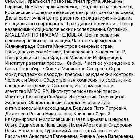
СИБАЛЬТ, Уральская правозащитная группа, Женщины
Евразии, Институт прав человека, Фонд защиты гласности,
Российский исследовательский центр по правам человека,
Дальневосточный центр развития гражданских инициатив
и социального партнерства, Гражданское действие, Центр
независимых социологических исследований, Сутяжник,
АКАДЕМИЯ ПО ПРАВАМ ЧЕЛОВЕКА, Центр развития
некоммерческих организаций, Частное учреждение в
Калининграде Совета Министров северных стран,
Гражданское содействие, Трансперенси Интернешнл-Р,
Центр Защиты Прав Средств Массовой Информации,
Институт развития прессы - Сибирь, Частное учреждение в
Санкт-Петербурге Совета Министров Северных Стран,
Фонд поддержки свободы прессы, Гражданский контроль,
Человек и Закон, Общественная комиссия по сохранению
наследия академика Сахарова, Информационное
агентство МЕМО. РУ, Институт региональной прессы,
Институт Развития Свободы Информации, Экозащита!-
Женсовет, Общественный вердикт, Евразийская
антимонопольная ассоциация, Бедушев Петр Петрович,
Дзугкоева Регина Николаевна, Кривенко Сергей
Владимирович, Милославский Павел Юрьевич, Шнырова
Ольга Вадимовна, Чанышева Лилия Айратовна, Сидорович
Ольга Борисовна, Туровский Александр Алексеевич,
Васильева Анастасия Евгеньевна, Ривина Анна Валерьевна,