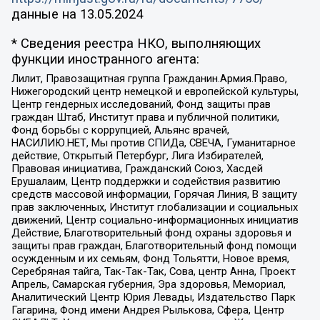
данные на
13.05.2024
* Сведения реестра НКО, выполняющих
функции иностранного агента:
Лилит, Правозащитная группа Гражданин.Армия.Право,
Нижегородский центр немецкой и европейской культуры,
Центр гендерных исследований, Фонд защиты прав
граждан Штаб, Институт права и публичной политики,
Фонд борьбы с коррупцией, Альянс врачей,
НАСИЛИЮ.НЕТ, Мы против СПИДа, СВЕЧА, Гуманитарное
действие, Открытый Петербург, Лига Избирателей,
Правовая инициатива, Гражданский Союз, Хасдей
Ерушалаим, Центр поддержки и содействия развитию
средств массовой информации, Горячая Линия, В защиту
прав заключенных, Институт глобализации и социальных
движений, Центр социально-информационных инициатив
Действие, Благотворительный фонд охраны здоровья и
защиты прав граждан, Благотворительный фонд помощи
осужденным и их семьям, Фонд Тольятти, Новое время,
Серебряная тайга, Так-Так-Так, Сова, центр Анна, Проект
Апрель, Самарская губерния, Эра здоровья, Мемориал,
Аналитический Центр Юрия Левады, Издательство Парк
Гагарина, Фонд имени Андрея Рылькова, Сфера, Центр