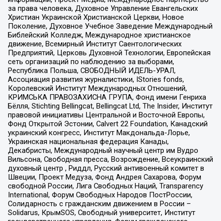
за права человека, Духовное Управление Евангельских
Христиан Украинской Христианской Церкви, Новое
Поколение, Духовное Учебное Заведение Международный
Библейский Колледж, Международное христианское
движение, Всемирный Институт Саентологических
Предприятий, Церковь Духовной Технологии, Европейская
сеть организаций по наблюдению за выборами,
Республика Польша, СВОБОДНЫЙ ИДЕЛЬ-УРАЛ,
Ассоциация развития журналистики, IStories fonds,
Королевский Институт Международных Отношений,
КРИМСЬКА ПРАВОЗАХИСНА ГРУПА, Фонд имени Генриха
Бёлля, Stichting Bellingcat, Bellingcat Ltd, The Insider, Институт
правовой инициативы Центральной и Восточной Европы,
Фонд Открытой Эстонии, Calvert 22 Foundation, Канадский
украинский конгресс, Институт Макдональда-Лорье,
Украинская национальная федерация Канады,
Декабристы, Международный научный центр им Вудро
Вильсона, Свободная пресса, Возрождение, Всеукраинский
духовный центр , Риддл, Русский антивоенный комитет в
Швеции, Проект Медуза, Фонд Андрея Сахарова, Форум
свободной России, Лига Свободных Наций, Transparеncy
International, Форум Свободных Народов ПостРоссии,
Солидарность с гражданским движением в России –
Solidarus, КрымSOS, Свободный университет, Институт