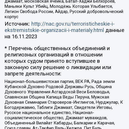
джамаат, московская ячейка, Батал-Хаджи Белхороев,
Маньяки Культ Убийц, Молодёжь Которая Улыбается,
Легион Свобода России, Айдар, Русский добровольческий
корпус
Источник:
http://nac.gov.ru/terroristicheskie-i-
ekstremistskie-organizacii-i-materialy.html
данные
на
16.11.2023
* Перечень общественных объединений и
религиозных организаций в отношении
которых судом принято вступившее в
законную силу решение о ликвидации или
запрете деятельности:
Национал-большевистская партия, ВЕК РА, Рада земли
Кубанской Духовно Родовой Державы Русь, Община
Духовного Управления Асгардской Веси Беловодья,
Славянская Община Капища Веды Перуна, Мужская
Духовная Семинария Староверов-Инглингов, Нурджулар, К
Богодержавию, Таблиги Джамаат, Свидетели Иеговы,
Русское национальное единство, Национал-
социалистическое общество, Джамаат мувахидов,
Объединенный Вилайат Кабарды, Балкарии и Карачая,
Союз славян, Ат-Такфир Валь-Хиджра, Пит Буль,