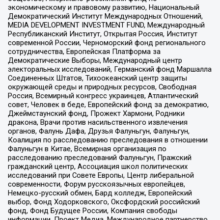
экономическому и правовому развитию, Национальный
Демократический Институт Международных Отношений,
MEDIA DEVELOPMENT INVESTMENT FUND, Международный
Республиканский Институт, Открытая Россия, Институт
современной России, Черноморский фонд регионального
сотрудничества, Европейская Платформа за
Демократические Выборы, Международный центр
электоральных исследований, Германский фонд Маршалла
Соединенных Штатов, Тихоокеанский центр защиты
окружающей среды и природных ресурсов, Свободная
Россия, Всемирный конгресс украинцев, Атлантический
совет, Человек в беде, Европейский фонд за демократию,
Джеймстаунский фонд, Прожект Хармони, Родники
дракона, Врачи против насильственного извлечения
органов, Фалунь Дафа, Друзья Фалуньгун, Фалуньгун,
Коалиция по расследованию преследования в отношении
Фалуньгун в Китае, Всемирная организация по
расследованию преследований Фалуньгун, Пражский
гражданский центр, Ассоциация школ политических
исследований при Совете Европы, Центр либеральной
современности, Форум русскоязычных европейцев,
Немецко-русский обмен, Бард колледж, Европейский
выбор, Фонд Ходорковского, Оксфордский российский
фонд, Фонд Будущее России, Компания свободы
информации, Проект Медиа, Международное партнерство