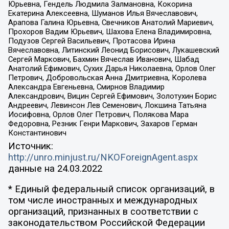
Юрьевна, Гендель Людмила Залмановна, Кокорина
Екатерина Алексеевна, Шуманов Илья Вячеславович,
Арапова Галина Юрьевна, Свечников Анатолий Мариевич,
Прохоров Вадим Юрьевич, Шахова Елена Владимировна,
Подузов Сергей Васильевич, Протасова Ирина
Вячеславовна, Литинский Леонид Борисович, Лукашевский
Сергей Маркович, Бахмин Вячеслав Иванович, Шабад
Анатолий Ефимович, Сухих Дарья Николаевна, Орлов Олег
Петрович, Добровольская Анна Дмитриевна, Королева
Александра Евгеньевна, Смирнов Владимир
Александрович, Вицин Сергей Ефимович, Золотухин Борис
Андреевич, Левинсон Лев Семенович, Локшина Татьяна
Иосифовна, Орлов Олег Петрович, Полякова Мара
Федоровна, Резник Генри Маркович, Захаров Герман
Константинович
Источник:
http://unro.minjust.ru/NKOForeignAgent.aspx
данные на
24.03.2022
* Единый федеральный список организаций, в
том числе иностранных и международных
организаций, признанных в соответствии с
законодательством Российской Федерации