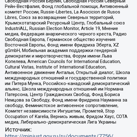
Свободная Россия Берлин, Свободная Россия Северный
Рейн-Вестфалия, Фонд глобальной помощи, Антивоенный
комитет России, Russie-Libertes, La Asocicion de Rusos
Libres, Союз за возвращение Северных территорий,
Крымскотатарский Ресурсный Центр, Глобальный союз
IndustriALL, Russian Election Monitor, Article 19, Мнение
медиа, Федерация анархического черного креста, Радио
Свободная Европа, Германское общество изучения
Восточной Европы, Фонд имени Фридриха Эберта, XZ
gGmbH, Мобильная академия поддержки гендерной
демократии и миротворчества, Форум имени Льва
Копелева, American Councils for International Education,
Cultural Vistas, Institute of International Education,
Антивоенное движение Антальи, Открытый диалог, Школа
международных отношений и государственной политики
им Питера Мунка, Российско-канадский демократический
альянс, Школа международных отношений им Нормана
Патерсона, Центр Гражданских Свобод, Фонд Бориса
Немцова за Свободу, Фонд имени Фридриха Науманна за
свободу, Феминистское антивоенное сопротивление,
Комитет независимости Ингушетии, Прометей, Stop
Occupation of Karelia, Вернись живым, Фридом Хаус, СОТА
медиа, Либерально-демократическая Лига Украины
Источник:
https://minjust.gov.ru/ru/documents/7756/