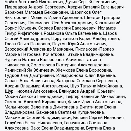
Бойко Анатолий Николаевич, Дугин Сергей Георгиевич,
Пивоваров Андрей Сергеевич, Аверин Виталий Евгеньевич,
Барахоев Магомед Бекханович, Шарипков Олег
Викторович, Мошель Ирина Ароновна, Шведов Григорий
Сергеевич, Пономарев Лев Александрович, Каргалицкий
Борис Юльевич, Созаев Валерий Валерьевич, Исламов
Тимур Рифгатович, Романова Ольга Евгеньевна, Щаров
Сергей Алексадрович, Цирульников Борис Альбертович,
Гасан Ольга Павловна, Паутов Юрий Анатольевич,
Верховский Александр Маркович, Пислакова-Паркер
Марина Петровна, Кочеткова Татьяна Владимировна,
Чуркина Наталья Валерьевна, Акимова Татьяна
Николаевна, Золотарева Екатерина Александровна,
Рачинский Ян Збигневич, Жемкова Елена Борисовна,
Гудков Лев Дмитриевич, Илларионова Юлия Юрьевна,
Саранг Анна Васильевна, Захарова Светлана Сергеевна,
Аверин Владимир Анатольевич, Щур Татьяна Михайловна,
Щур Николай Алексеевич, Блинушов Андрей Юрьевич,
Мосин Алексей Геннадьевич, Гефтер Валентин Михайлович,
Симонов Алексей Кириллович, Флиге Ирина Анатольевна,
Мельникова Валентина Дмитриевна, Вититинова Елена
Владимировна, Баженова Светлана Куприяновна,
Максимов Сергей Владимирович, Беляев Сергей Иванович,
Голубева Елена Николаевна, Ганнушкина Светлана
Алексеевна, Закс Елена Владимировна, Буртина Елена