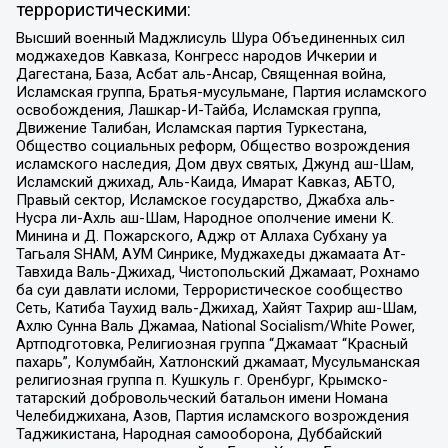
террористическими:
Высший военный Маджлисуль Шура Объединенных сил
моджахедов Кавказа, Конгресс народов Ичкерии и
Дагестана, База, Асбат аль-Ансар, Священная война,
Исламская группа, Братья-мусульмане, Партия исламского
освобождения, Лашкар-И-Тайба, Исламская группа,
Движение Талибан, Исламская партия Туркестана,
Общество социальных реформ, Общество возрождения
исламского наследия, Дом двух святых, Джунд аш-Шам,
Исламский джихад, Аль-Каида, Имарат Кавказ, АБТО,
Правый сектор, Исламское государство, Джабха аль-
Нусра ли-Ахль аш-Шам, Народное ополчение имени К.
Минина и Д. Пожарского, Аджр от Аллаха Субхану уа
Тагьаля SHAM, АУМ Синрике, Муджахеды джамаата Ат-
Тавхида Валь-Джихад, Чистопольский Джамаат, Рохнамо
ба суи давлати исломи, Террористическое сообщество
Сеть, Катиба Таухид валь-Джихад, Хайят Тахрир аш-Шам,
Ахлю Сунна Валь Джамаа, National Socialism/White Power,
Артподготовка, Религиозная группа “Джамаат “Красный
пахарь”, Колумбайн, Хатлонский джамаат, Мусульманская
религиозная группа п. Кушкуль г. Оренбург, Крымско-
татарский добровольческий батальон имени Номана
Челебиджихана, Азов, Партия исламского возрождения
Таджикистана, Народная самооборона, Дуббайский