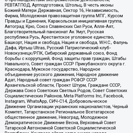
РЕВТАТПОД, Артподготовка, Штольц, В честь иконы
Божией Матери Державная, Сектор 16, Независимость,
Фирма, Молодежная правозащитная группа МПГ, Курсом
Правды и Единения, Каракольская инициативная группа,
Автоград Крю, Союз Славянских Сил Руси, Алля-Аят,
Благотворительный пансионат Ак Умут, Русская
республика Русь, Арестантское уголовное единство,
Башкорт, Нация и свобода, Нация и свобода, W.H.С., Фалунь
Дафа, Иртыш Ultras, Русский Патриотический клуб-
Новокузнецк/РПК, Сибирский державный союз, Фонд
борьбы с коррупцией, Фонд защиты прав граждан, Штабы
Навального, Совет граждан СССР Прикубанского округа г.
Краснодара, Мужское государство, Народное
объединение русского движения, Народное движение
Адат, Народный совет граждан РСФСР СССР
Архангельской области, Проект Штурм, Граждане СССР,
Держава Союз Советских Светлых Родов, Совет Советских
Социалистических Районов, Meta Platforms Inc, Facebook,
Instagram, WhatsApp, СИЧ-С14, Добровольческое
Движение Организации украинских националистов, Черный
Комитет, Татарстанское Региональное Всетатарское
общественное движение, Невоград, Молодежное
Демократическое Движение Весна, Верховный Совет
Татарской Автономной Советской Социалистической