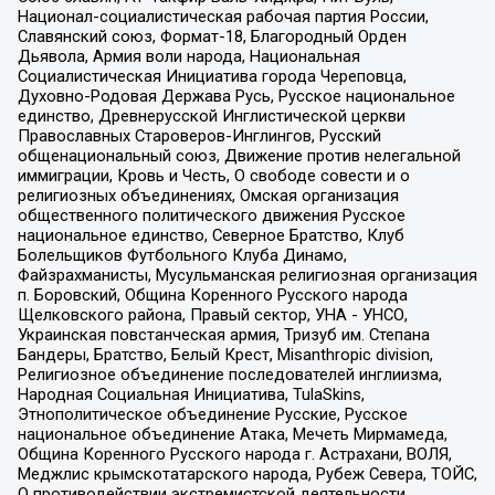
Национал-социалистическая рабочая партия России,
Славянский союз, Формат-18, Благородный Орден
Дьявола, Армия воли народа, Национальная
Социалистическая Инициатива города Череповца,
Духовно-Родовая Держава Русь, Русское национальное
единство, Древнерусской Инглистической церкви
Православных Староверов-Инглингов, Русский
общенациональный союз, Движение против нелегальной
иммиграции, Кровь и Честь, О свободе совести и о
религиозных объединениях, Омская организация
общественного политического движения Русское
национальное единство, Северное Братство, Клуб
Болельщиков Футбольного Клуба Динамо,
Файзрахманисты, Мусульманская религиозная организация
п. Боровский, Община Коренного Русского народа
Щелковского района, Правый сектор, УНА - УНСО,
Украинская повстанческая армия, Тризуб им. Степана
Бандеры, Братство, Белый Крест, Misanthropic division,
Религиозное объединение последователей инглиизма,
Народная Социальная Инициатива, TulaSkins,
Этнополитическое объединение Русские, Русское
национальное объединение Атака, Мечеть Мирмамеда,
Община Коренного Русского народа г. Астрахани, ВОЛЯ,
Меджлис крымскотатарского народа, Рубеж Севера, ТОЙС,
О противодействии экстремистской деятельности,