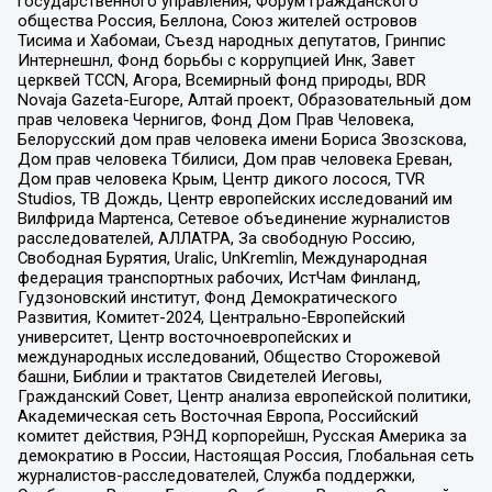
государственного управления, Форум гражданского
общества Россия, Беллона, Союз жителей островов
Тисима и Хабомаи, Съезд народных депутатов, Гринпис
Интернешнл, Фонд борьбы с коррупцией Инк, Завет
церквей TCCN, Агора, Всемирный фонд природы, BDR
Novaja Gazeta-Europe, Алтай проект, Образовательный дом
прав человека Чернигов, Фонд Дом Прав Человека,
Белорусский дом прав человека имени Бориса Звозскова,
Дом прав человека Тбилиси, Дом прав человека Ереван,
Дом прав человека Крым, Центр дикого лосося, TVR
Studios, ТВ Дождь, Центр европейских исследований им
Вилфрида Мартенса, Сетевое объединение журналистов
расследователей, АЛЛАТРА, За свободную Россию,
Свободная Бурятия, Uralic, UnKremlin, Международная
федерация транспортных рабочих, ИстЧам Финланд,
Гудзоновский институт, Фонд Демократического
Развития, Комитет-2024, Центрально-Европейский
университет, Центр восточноевропейских и
международных исследований, Общество Сторожевой
башни, Библии и трактатов Свидетелей Иеговы,
Гражданский Совет, Центр анализа европейской политики,
Академическая сеть Восточная Европа, Российский
комитет действия, РЭНД корпорейшн, Русская Америка за
демократию в России, Настоящая Россия, Глобальная сеть
журналистов-расследователей, Служба поддержки,