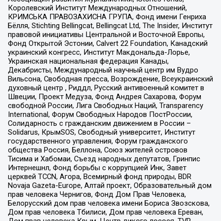
Королевский Институт Международных Отношений,
КРИМСЬКА ПРАВОЗАХИСНА ГРУПА, Фонд имени Генриха
Бёлля, Stichting Bellingcat, Bellingcat Ltd, The Insider, Институт
правовой инициативы Центральной и Восточной Европы,
Фонд Открытой Эстонии, Calvert 22 Foundation, Канадский
украинский конгресс, Институт Макдональда-Лорье,
Украинская национальная федерация Канады,
Декабристы, Международный научный центр им Вудро
Вильсона, Свободная пресса, Возрождение, Всеукраинский
духовный центр , Риддл, Русский антивоенный комитет в
Швеции, Проект Медуза, Фонд Андрея Сахарова, Форум
свободной России, Лига Свободных Наций, Transparеncy
International, Форум Свободных Народов ПостРоссии,
Солидарность с гражданским движением в России –
Solidarus, КрымSOS, Свободный университет, Институт
государственного управления, Форум гражданского
общества Россия, Беллона, Союз жителей островов
Тисима и Хабомаи, Съезд народных депутатов, Гринпис
Интернешнл, Фонд борьбы с коррупцией Инк, Завет
церквей TCCN, Агора, Всемирный фонд природы, BDR
Novaja Gazeta-Europe, Алтай проект, Образовательный дом
прав человека Чернигов, Фонд Дом Прав Человека,
Белорусский дом прав человека имени Бориса Звозскова,
Дом прав человека Тбилиси, Дом прав человека Ереван,
Дом прав человека Крым, Центр дикого лосося, TVR