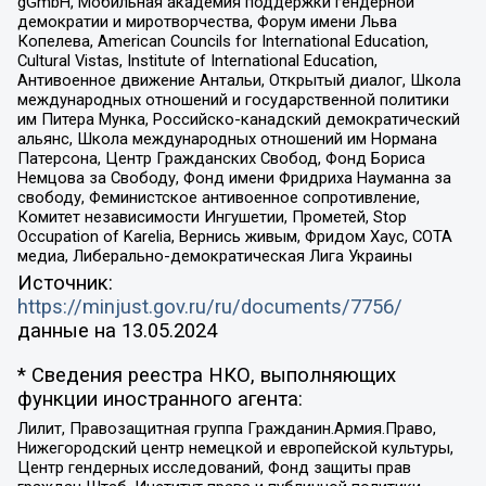
gGmbH, Мобильная академия поддержки гендерной
демократии и миротворчества, Форум имени Льва
Копелева, American Councils for International Education,
Cultural Vistas, Institute of International Education,
Антивоенное движение Антальи, Открытый диалог, Школа
международных отношений и государственной политики
им Питера Мунка, Российско-канадский демократический
альянс, Школа международных отношений им Нормана
Патерсона, Центр Гражданских Свобод, Фонд Бориса
Немцова за Свободу, Фонд имени Фридриха Науманна за
свободу, Феминистское антивоенное сопротивление,
Комитет независимости Ингушетии, Прометей, Stop
Occupation of Karelia, Вернись живым, Фридом Хаус, СОТА
медиа, Либерально-демократическая Лига Украины
Источник:
https://minjust.gov.ru/ru/documents/7756/
данные на
13.05.2024
* Сведения реестра НКО, выполняющих
функции иностранного агента:
Лилит, Правозащитная группа Гражданин.Армия.Право,
Нижегородский центр немецкой и европейской культуры,
Центр гендерных исследований, Фонд защиты прав