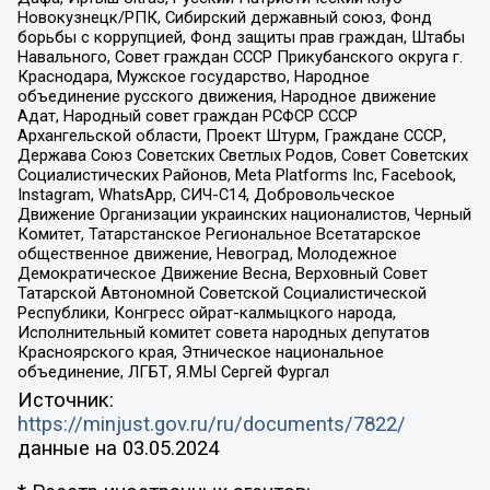
Новокузнецк/РПК, Сибирский державный союз, Фонд
борьбы с коррупцией, Фонд защиты прав граждан, Штабы
Навального, Совет граждан СССР Прикубанского округа г.
Краснодара, Мужское государство, Народное
объединение русского движения, Народное движение
Адат, Народный совет граждан РСФСР СССР
Архангельской области, Проект Штурм, Граждане СССР,
Держава Союз Советских Светлых Родов, Совет Советских
Социалистических Районов, Meta Platforms Inc, Facebook,
Instagram, WhatsApp, СИЧ-С14, Добровольческое
Движение Организации украинских националистов, Черный
Комитет, Татарстанское Региональное Всетатарское
общественное движение, Невоград, Молодежное
Демократическое Движение Весна, Верховный Совет
Татарской Автономной Советской Социалистической
Республики, Конгресс ойрат-калмыцкого народа,
Исполнительный комитет совета народных депутатов
Красноярского края, Этническое национальное
объединение, ЛГБТ, Я.МЫ Сергей Фургал
Источник:
https://minjust.gov.ru/ru/documents/7822/
данные на
03.05.2024