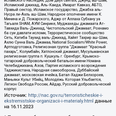
исламского наследия, Дом двух святых, Джунд аш-Шам,
Исламский джихад, Аль-Каида, Имарат Кавказ, АБТО,
Правый сектор, Исламское государство, Джабха аль-
Нусра ли-Ахль аш-Шам, Народное ополчение имени К.
Минина и Д. Пожарского, Аджр от Аллаха Субхану уа
Тагьаля SHAM, АУМ Синрике, Муджахеды джамаата Ат-
Тавхида Валь-Джихад, Чистопольский Джамаат, Рохнамо
ба суи давлати исломи, Террористическое сообщество
Сеть, Катиба Таухид валь-Джихад, Хайят Тахрир аш-Шам,
Ахлю Сунна Валь Джамаа, National Socialism/White Power,
Артподготовка, Религиозная группа “Джамаат “Красный
пахарь”, Колумбайн, Хатлонский джамаат, Мусульманская
религиозная группа п. Кушкуль г. Оренбург, Крымско-
татарский добровольческий батальон имени Номана
Челебиджихана, Азов, Партия исламского возрождения
Таджикистана, Народная самооборона, Дуббайский
джамаат, московская ячейка, Батал-Хаджи Белхороев,
Маньяки Культ Убийц, Молодёжь Которая Улыбается,
Легион Свобода России, Айдар, Русский добровольческий
корпус
Источник:
http://nac.gov.ru/terroristicheskie-i-
ekstremistskie-organizacii-i-materialy.html
данные
на
16.11.2023