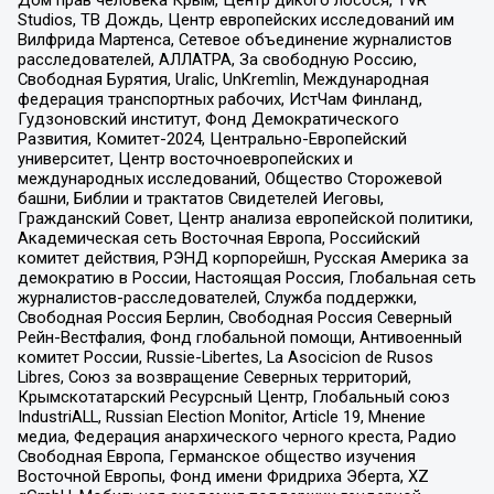
Studios, ТВ Дождь, Центр европейских исследований им
Вилфрида Мартенса, Сетевое объединение журналистов
расследователей, АЛЛАТРА, За свободную Россию,
Свободная Бурятия, Uralic, UnKremlin, Международная
федерация транспортных рабочих, ИстЧам Финланд,
Гудзоновский институт, Фонд Демократического
Развития, Комитет-2024, Центрально-Европейский
университет, Центр восточноевропейских и
международных исследований, Общество Сторожевой
башни, Библии и трактатов Свидетелей Иеговы,
Гражданский Совет, Центр анализа европейской политики,
Академическая сеть Восточная Европа, Российский
комитет действия, РЭНД корпорейшн, Русская Америка за
демократию в России, Настоящая Россия, Глобальная сеть
журналистов-расследователей, Служба поддержки,
Свободная Россия Берлин, Свободная Россия Северный
Рейн-Вестфалия, Фонд глобальной помощи, Антивоенный
комитет России, Russie-Libertes, La Asocicion de Rusos
Libres, Союз за возвращение Северных территорий,
Крымскотатарский Ресурсный Центр, Глобальный союз
IndustriALL, Russian Election Monitor, Article 19, Мнение
медиа, Федерация анархического черного креста, Радио
Свободная Европа, Германское общество изучения
Восточной Европы, Фонд имени Фридриха Эберта, XZ