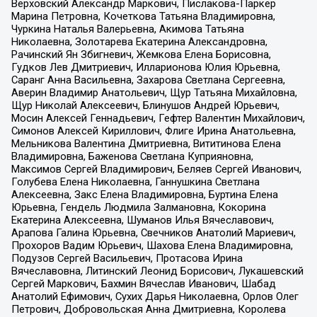
Верховский Александр Маркович, Пислакова-Паркер
Марина Петровна, Кочеткова Татьяна Владимировна,
Чуркина Наталья Валерьевна, Акимова Татьяна
Николаевна, Золотарева Екатерина Александровна,
Рачинский Ян Збигневич, Жемкова Елена Борисовна,
Гудков Лев Дмитриевич, Илларионова Юлия Юрьевна,
Саранг Анна Васильевна, Захарова Светлана Сергеевна,
Аверин Владимир Анатольевич, Щур Татьяна Михайловна,
Щур Николай Алексеевич, Блинушов Андрей Юрьевич,
Мосин Алексей Геннадьевич, Гефтер Валентин Михайлович,
Симонов Алексей Кириллович, Флиге Ирина Анатольевна,
Мельникова Валентина Дмитриевна, Вититинова Елена
Владимировна, Баженова Светлана Куприяновна,
Максимов Сергей Владимирович, Беляев Сергей Иванович,
Голубева Елена Николаевна, Ганнушкина Светлана
Алексеевна, Закс Елена Владимировна, Буртина Елена
Юрьевна, Гендель Людмила Залмановна, Кокорина
Екатерина Алексеевна, Шуманов Илья Вячеславович,
Арапова Галина Юрьевна, Свечников Анатолий Мариевич,
Прохоров Вадим Юрьевич, Шахова Елена Владимировна,
Подузов Сергей Васильевич, Протасова Ирина
Вячеславовна, Литинский Леонид Борисович, Лукашевский
Сергей Маркович, Бахмин Вячеслав Иванович, Шабад
Анатолий Ефимович, Сухих Дарья Николаевна, Орлов Олег
Петрович, Добровольская Анна Дмитриевна, Королева