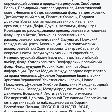
окружающей среды и природных ресурсов, Свободная
Россия, Всемирный конгресс украинцев, Атлантический
совет, Человек в беде, Европейский фонд за демократию,
Джеймстаунский фонд, Прожект Хармони, Родники
дракона, Врачи против насильственного извлечения
органов, Фалунь Дафа, Друзья Фалуньгун, Фалуньгун,
Коалиция по расследованию преследования в отношении
Фалуньгун в Китае, Всемирная организация по
расследованию преследований Фалуньгун, Пражский
гражданский центр, Ассоциация школ политических
исследований при Совете Европы, Центр либеральной
современности, Форум русскоязычных европейцев,
Немецко-русский обмен, Бард колледж, Европейский
выбор, Фонд Ходорковского, Оксфордский российский
фонд, Фонд Будущее России, Компания свободы
информации, Проект Медиа, Международное партнерство
за права человека, Духовное Управление Евангельских
Христиан Украинской Христианской Церкви, Новое
Поколение, Духовное Учебное Заведение Международный
Библейский Колледж, Международное христианское
движение, Всемирный Институт Саентологических
Предприятий, Церковь Духовной Технологии, Европейская
сеть организаций по наблюдению за выборами,
Республика Польша, СВОБОДНЫЙ ИДЕЛЬ-УРАЛ,
Ассоциация развития журналистики, IStories fonds,