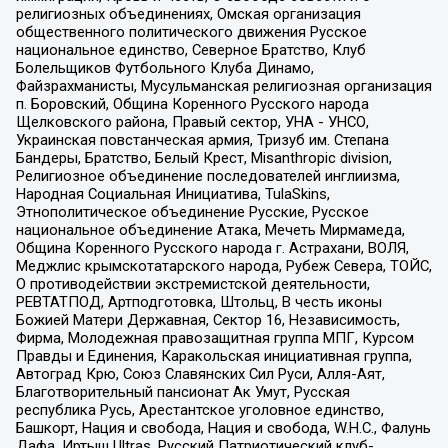
религиозных объединениях, Омская организация
общественного политического движения Русское
национальное единство, Северное Братство, Клуб
Болельщиков Футбольного Клуба Динамо,
Файзрахманисты, Мусульманская религиозная организация
п. Боровский, Община Коренного Русского народа
Щелковского района, Правый сектор, УНА - УНСО,
Украинская повстанческая армия, Тризуб им. Степана
Бандеры, Братство, Белый Крест, Misanthropic division,
Религиозное объединение последователей инглиизма,
Народная Социальная Инициатива, TulaSkins,
Этнополитическое объединение Русские, Русское
национальное объединение Атака, Мечеть Мирмамеда,
Община Коренного Русского народа г. Астрахани, ВОЛЯ,
Меджлис крымскотатарского народа, Рубеж Севера, ТОЙС,
О противодействии экстремистской деятельности,
РЕВТАТПОД, Артподготовка, Штольц, В честь иконы
Божией Матери Державная, Сектор 16, Независимость,
Фирма, Молодежная правозащитная группа МПГ, Курсом
Правды и Единения, Каракольская инициативная группа,
Автоград Крю, Союз Славянских Сил Руси, Алля-Аят,
Благотворительный пансионат Ак Умут, Русская
республика Русь, Арестантское уголовное единство,
Башкорт, Нация и свобода, Нация и свобода, W.H.С., Фалунь
Дафа, Иртыш Ultras, Русский Патриотический клуб-