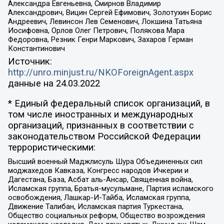
Александра Евгеньевна, Смирнов Владимир
Александрович, Вицин Сергей Ефимович, Золотухин Борис
Андреевич, Левинсон Лев Семенович, Локшина Татьяна
Иосифовна, Орлов Олег Петрович, Полякова Мара
Федоровна, Резник Генри Маркович, Захаров Герман
Константинович
Источник:
http://unro.minjust.ru/NKOForeignAgent.aspx
данные на
24.03.2022
* Единый федеральный список организаций, в
том числе иностранных и международных
организаций, признанных в соответствии с
законодательством Российской Федерации
террористическими:
Высший военный Маджлисуль Шура Объединенных сил
моджахедов Кавказа, Конгресс народов Ичкерии и
Дагестана, База, Асбат аль-Ансар, Священная война,
Исламская группа, Братья-мусульмане, Партия исламского
освобождения, Лашкар-И-Тайба, Исламская группа,
Движение Талибан, Исламская партия Туркестана,
Общество социальных реформ, Общество возрождения