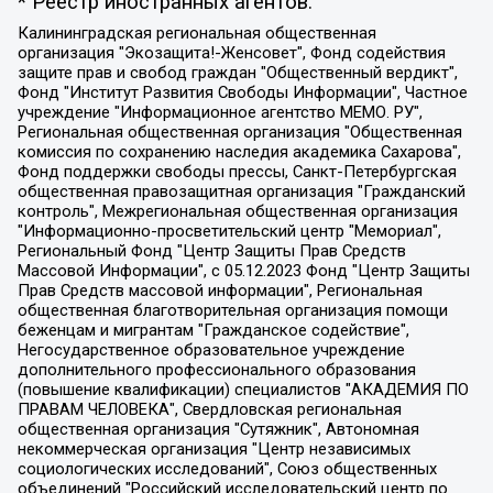
* Реестр иностранных агентов:
Калининградская региональная общественная организация "Экозащита!-Женсовет", Фонд содействия защите прав и свобод граждан "Общественный вердикт", Фонд "Институт Развития Свободы Информации", Частное учреждение "Информационное агентство МЕМО. РУ", Региональная общественная организация "Общественная комиссия по сохранению наследия академика Сахарова", Фонд поддержки свободы прессы, Санкт-Петербургская общественная правозащитная организация "Гражданский контроль", Межрегиональная общественная организация "Информационно-просветительский центр "Мемориал", Региональный Фонд "Центр Защиты Прав Средств Массовой Информации", с 05.12.2023 Фонд "Центр Защиты Прав Средств массовой информации", Региональная общественная благотворительная организация помощи беженцам и мигрантам "Гражданское содействие", Негосударственное образовательное учреждение дополнительного профессионального образования (повышение квалификации) специалистов "АКАДЕМИЯ ПО ПРАВАМ ЧЕЛОВЕКА", Свердловская региональная общественная организация "Сутяжник", Автономная некоммерческая организация "Центр независимых социологических исследований", Союз общественных объединений "Российский исследовательский центр по правам человека", Региональное общественное учреждение научно-информационный центр "МЕМОРИАЛ", Некоммерческая организация "Фонд защиты гласности", Автономная некоммерческая организация "Институт прав человека", Городская общественная организация "Екатеринбургское общество "МЕМОРИАЛ", Городская общественная организация "Рязанское историко-просветительское и правозащитное общество "Мемориал" (Рязанский Мемориал), Челябинский региональный орган общественной самодеятельности – женское общественное объединение "Женщины Евразии", Челябинский региональный орган общественной самодеятельности "Уральская правозащитная группа", Фонд содействия защите здоровья и социальной справедливости имени Андрея Рылькова, Автономная Некоммерческая Организация "Аналитический Центр Юрия Левады", Автономная некоммерческая организация социальной поддержки населения "Проект Апрель", Региональная общественная организация помощи женщинам и детям, находящимся в кризисной ситуации "Информационно-методический центр "Анна", Фонд содействия развитию массовых коммуникаций и правовому просвещению "Так-так-Так", Фонд содействия устойчивому развитию "Серебряная тайга", Свердловский региональный общественный фонд социальных проектов "Новое время", "Idel.Реалии", Кавказ.Реалии, Крым.Реалии, Телеканал Настоящее Время, Татаро-башкирская служба Радио Свобода (Azatliq Radiosi), Радио Свободная Европа/Радио Свобода (PCE/PC), "Сибирь.Реалии", "Фактограф", Благотворительный фонд помощи осужденным и их семьям, Автономная некоммерческая организация "Институт глобализации и социальных движений", Фонд "В защиту прав заключенных", Частное учреждение "Центр поддержки и содействия развитию средств массовой информации", Пензенский региональный общественный благотворительный фонд "Гражданский союз", "Север.Реалии", Некоммерческая организация Фонд "Правовая инициатива", Общество с ограниченной ответственностью "Радио Свободная Европа/Радио Свобода", Чешское информационное агентство "MEDIUM-ORIENT", Красноярская региональная общественная организация "Мы против СПИДа", Камалягин Денис Николаевич, Маркелов Сергей Евгеньевич, Пономарев Лев Александрович, Савицкая Людмила Алексеевна, Автономная некоммерческая организация "Центр по работе с проблемой насилия "НАСИЛИЮ.НЕТ", Межрегиональный профессиональный союз работников здравоохранения "Альянс врачей", Юридическое лицо, зарегистрированное в Латвийской Республике, SIA "Medusa Project" (регистрационный номер 40103797863, дата регистрации 10.06.2014), Некоммерческая организация "Фонд по борьбе с коррупцией", Автономная некоммерческая организация "Институт права и публичной политики", Баданин Роман Сергеевич, Гликин Максим Александрович, Железнова Мария Михайловна, Лукьянова Юлия Сергеевна, Маетная Елизавета Витальевна, Маняхин Петр Борисович, Чуракова Ольга Владимировна, Ярош Юлия Петровна, Юридическое лицо "The Insider SIA", зарегистрированное в Риге, Латвийская Республика (дата регистрации 26.06.2015), являющееся администратором доменного имени интернет-издания "The Insider SIA", https://theins.ru, Постернак Алексей Евгеньевич, Рубин Михаил Аркадьевич, Анин Роман Александрович, Юридическое лицо Istories fonds, зарегистрированное в Латвийской Республике (регистрационный номер 50008295751, дата регистрации 24.02.2020), Великовский Дмитрий Александрович, Долинина Ирина Николаевна, Мароховская Алеся Алексеевна, Шлейнов Роман Юрьевич, Шмагун Олеся Валентиновна, Общество с ограниченной ответственностью "Альтаир 2021", Общество с ограниченной ответственностью "Вега 2021", Общество с ограниченной ответственностью "Главный редактор 2021", Общество с ограниченной ответственностью "Ромашки монолит", Важенков Артем Валерьевич, Ивановская областная общественная организация "Центр гендерных исследований", Гурман Юрий Альбертович, Медиапроект "ОВД-Инфо", Егоров Владимир Владимирович, Жилинский Владимир Александрович, Общество с ограниченной ответственностью "ЗП", Иванова София Юрьевна, Карезина Инна Павловна, Кильтау Екатерина Викторовна, Петров Алексей Викторович, Пискунов Сергей Евгеньевич, Смирнов Сергей Сергеевич, Тихонов Михаил Сергеевич, Общество с ограниченной ответственностью "ЖУРНАЛИСТ-ИНОСТРАННЫЙ АГЕНТ", Арапова Галина Юрьевна, Вольтская Татьяна Анатольевна, Американская компания "Mason G.E.S. Anonymous Foundation" (США), являющаяся владельцем интернет-издания https://mnews.world/, Компания "Stichting Bellingcat", зарегистрированная в Нидерландах (дата регистрации 11.07.2018), Захаров Андрей Вячеславович, Клепиковская Екатерина Дмитриевна, Общество с ограниченной ответственностью "МЕМО", Перл Роман Александрович, Симонов Евгений Алексеевич, Соловьева Елена Анатольевна, Сотников Даниил Владимирович, Сурначева Елизавета Дмитриевна, Автономная некоммерческая организация по защите прав человека и информированию населения "Якутия – Наше Мнение", Общество с ограниченной ответственностью "Москоу диджитал медиа", с 26.01.2023 Общество с ограниченной ответственностью "Чайка Белые сады", Ветошкина Валерия Валерьевна, Заговора Максим Александрович, Межрегиональное общественное движение "Российская ЛГБТ - сеть", Оленичев Максим Владимирович, Павлов Иван Юрьевич, Скворцова Елена Сергеевна, Общество с ограниченной ответственностью "Как бы инагент", Кочетков Игорь Викторович, Общество с ограниченной ответственностью "Честные выборы", Еланчик Олег Александрович, Общество с ограниченной ответственностью "Нобелевский призыв", Гималова Регина Эмилевна, Григорьев Андрей Валерьевич, Григорьева Алина Александровна, Ассоциация по содействию защите прав призывников, альтернативнослужащих и военнослужащих "Правозащитная группа "Гражданин.Армия.Право", Хисамова Регина Фаритовна, Автономная некоммерческая организация по реализации социально-правовых программ "Лилит", Дальневосточное общественное движение "Маяк", Санкт-Петербургская ЛГБТ-инициативная группа "Выход", Инициативная группа ЛГБТ+ "Реверс", Алексеев Андрей Викторович, Бекбулатова Таисия Львовна, Беляев Иван Михайлович, Владыкина Елена Сергеевна, Гельман Марат Александрович, Никульшина Вероника Юрьевна, Толоконникова Надежда Андреевна, Шендерович Виктор Анатольевич, Общество с ограниченной ответственностью "Данное сообщение", Общество с ограниченной ответственностью Издательский дом "Новая глава", Айнбиндер Александра Александровна, Московский комьюнити-центр для ЛГБТ+инициатив, Благотворительный фонд развития филантропии, Deutsche Welle (Германия, Kurt-Schumacher-Strasse 3, 53113 Bonn), Борзунова Мария Михайловна, Воробьев Виктор Викторович, Голубева Анна Львовна, Константинова Алла Михайловна, Малкова Ирина Владимировна, Мурадов Мурад Абдулгалимович, Осетинская Елизавета Николаевна, Понасенков Евгений Николаевич, Ганапольский Матвей Юрьевич, Киселев Евгений Алексеевич, Борухович Ирина Григорьевна, Дремин Иван Тимофеевич, Дубровский Дмитрий Викторович, Красноярская региональная общественная организация поддержки и развития альтернативных образовательных технологий и межкультурных коммуникаций "ИНТЕРРА", Маяковская Екатерина Алексеевна, Фейгин Марк Захарович, Филимонов Андрей Викторович, Дзугкоева Регина Николаевна, Доброхотов Роман Александрович, Дудь Юрий Александрович, Елкин Сергей Владимирович, Кругликов Кирилл Игоревич, Сабунаева Мария Леонидовна, Семенов Алексей Владимирович, Шаинян Карен Багратович, Шульман Екатерина Михайловна, Асафьев Артур Валерьевич, Вахштайн Виктор Семенович, Венедиктов Алексей Алексеевич, Лушникова Екатерина Евгеньевна, Волков Леонид Михайлович, Невзоров Александр Глебович, Пархоменко Сергей Борисович, Сироткин Ярослав Николаевич, Кара-Мурза Владимир Владимирович, Баранова Наталья Владимировна, Гозман Леонид Яковлевич, Кагарлицкий Борис Юльевич, Климарев Михаил Валерьевич, Милов Владимир Станиславович, Автономная некоммерческая организация Краснодарский центр современного искусства "Типография", Моргенштерн Алишер Тагирович, Соболь Любовь Эдуардовна, Общество с ограниченной ответственностью "ЛИЗА НОРМ", Каспаров Гарри Кимович, Ходорковский Михаил Борисович, Общество с ограниченной ответственностью "Апрельские тезисы", Данилович Ирина Брониславовна, Кашин Олег Владимирович, Петров Николай Владимирович, Пивоваров Алексей Владимирович, Соколов Михаил Владимирович, Цветкова Юлия Владимировна, Чичваркин Евгений Александрович, Комитет против пыток/Команда против пыток, Общество с ограниченной ответственностью "Первый научный", Общество с ограниченной ответственностью "Вертолет и ко", Белоцерковская Вероника Борисовна, Кац Максим Евгеньевич, Лазарева Татьяна Юрьевна, Шаведдинов Руслан Табризович, Яшин Илья Валерьевич, Общество с ограниченной ответственностью "Иноагент ААВ", Алешковский Дмитрий Петрович, Альбац Евгения Марковна, Быков Дмитрий Львович, Галямина Юлия Евгеньевна, Лойко Сергей Леонидович, Мартынов Кирилл Константинович, Медведев Сергей Александрович, Крашенинников Федор Геннадиевич, Гордеева Катерина Вл