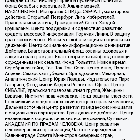
граждан Штаб, Институт права и публичной политики,
Фонд борьбы с коррупцией, Альянс врачей,
НАСИЛИЮ.НЕТ, Мы против СПИДа, СВЕЧА, Гуманитарное
действие, Открытый Петербург, Лига Избирателей,
Правовая инициатива, Гражданский Союз, Хасдей
Ерушалаим, Центр поддержки и содействия развитию
средств массовой информации, Горячая Линия, В защиту
прав заключенных, Институт глобализации и социальных
движений, Центр социально-информационных инициатив
Действие, Благотворительный фонд охраны здоровья и
защиты прав граждан, Благотворительный фонд помощи
осужденным и их семьям, Фонд Тольятти, Новое время,
Серебряная тайга, Так-Так-Так, Сова, центр Анна, Проект
Апрель, Самарская губерния, Эра здоровья, Мемориал,
Аналитический Центр Юрия Левады, Издательство Парк
Гагарина, Фонд имени Андрея Рылькова, Сфера, Центр
СИБАЛЬТ, Уральская правозащитная группа, Женщины
Евразии, Институт прав человека, Фонд защиты гласности,
Российский исследовательский центр по правам человека,
Дальневосточный центр развития гражданских инициатив
и социального партнерства, Гражданское действие, Центр
независимых социологических исследований, Сутяжник,
АКАДЕМИЯ ПО ПРАВАМ ЧЕЛОВЕКА, Центр развития
некоммерческих организаций, Частное учреждение в
Калининграде Совета Министров северных стран,