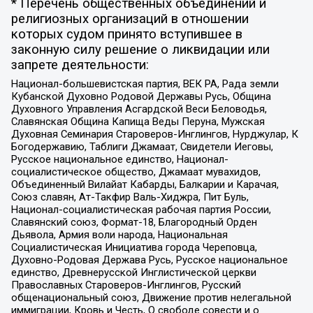
* Перечень общественных объединений и
религиозных организаций в отношении
которых судом принято вступившее в
законную силу решение о ликвидации или
запрете деятельности:
Национал-большевистская партия, ВЕК РА, Рада земли
Кубанской Духовно Родовой Державы Русь, Община
Духовного Управления Асгардской Веси Беловодья,
Славянская Община Капища Веды Перуна, Мужская
Духовная Семинария Староверов-Инглингов, Нурджулар, К
Богодержавию, Таблиги Джамаат, Свидетели Иеговы,
Русское национальное единство, Национал-
социалистическое общество, Джамаат мувахидов,
Объединенный Вилайат Кабарды, Балкарии и Карачая,
Союз славян, Ат-Такфир Валь-Хиджра, Пит Буль,
Национал-социалистическая рабочая партия России,
Славянский союз, Формат-18, Благородный Орден
Дьявола, Армия воли народа, Национальная
Социалистическая Инициатива города Череповца,
Духовно-Родовая Держава Русь, Русское национальное
единство, Древнерусской Инглистической церкви
Православных Староверов-Инглингов, Русский
общенациональный союз, Движение против нелегальной
иммиграции, Кровь и Честь, О свободе совести и о