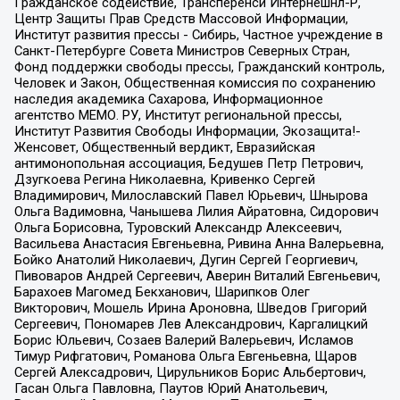
Гражданское содействие, Трансперенси Интернешнл-Р,
Центр Защиты Прав Средств Массовой Информации,
Институт развития прессы - Сибирь, Частное учреждение в
Санкт-Петербурге Совета Министров Северных Стран,
Фонд поддержки свободы прессы, Гражданский контроль,
Человек и Закон, Общественная комиссия по сохранению
наследия академика Сахарова, Информационное
агентство МЕМО. РУ, Институт региональной прессы,
Институт Развития Свободы Информации, Экозащита!-
Женсовет, Общественный вердикт, Евразийская
антимонопольная ассоциация, Бедушев Петр Петрович,
Дзугкоева Регина Николаевна, Кривенко Сергей
Владимирович, Милославский Павел Юрьевич, Шнырова
Ольга Вадимовна, Чанышева Лилия Айратовна, Сидорович
Ольга Борисовна, Туровский Александр Алексеевич,
Васильева Анастасия Евгеньевна, Ривина Анна Валерьевна,
Бойко Анатолий Николаевич, Дугин Сергей Георгиевич,
Пивоваров Андрей Сергеевич, Аверин Виталий Евгеньевич,
Барахоев Магомед Бекханович, Шарипков Олег
Викторович, Мошель Ирина Ароновна, Шведов Григорий
Сергеевич, Пономарев Лев Александрович, Каргалицкий
Борис Юльевич, Созаев Валерий Валерьевич, Исламов
Тимур Рифгатович, Романова Ольга Евгеньевна, Щаров
Сергей Алексадрович, Цирульников Борис Альбертович,
Гасан Ольга Павловна, Паутов Юрий Анатольевич,