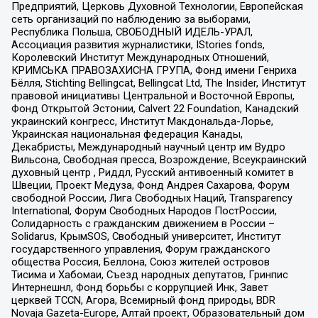
Предприятий, Церковь Духовной Технологии, Европейская
сеть организаций по наблюдению за выборами,
Республика Польша, СВОБОДНЫЙ ИДЕЛЬ-УРАЛ,
Ассоциация развития журналистики, IStories fonds,
Королевский Институт Международных Отношений,
КРИМСЬКА ПРАВОЗАХИСНА ГРУПА, Фонд имени Генриха
Бёлля, Stichting Bellingcat, Bellingcat Ltd, The Insider, Институт
правовой инициативы Центральной и Восточной Европы,
Фонд Открытой Эстонии, Calvert 22 Foundation, Канадский
украинский конгресс, Институт Макдональда-Лорье,
Украинская национальная федерация Канады,
Декабристы, Международный научный центр им Вудро
Вильсона, Свободная пресса, Возрождение, Всеукраинский
духовный центр , Риддл, Русский антивоенный комитет в
Швеции, Проект Медуза, Фонд Андрея Сахарова, Форум
свободной России, Лига Свободных Наций, Transparеncy
International, Форум Свободных Народов ПостРоссии,
Солидарность с гражданским движением в России –
Solidarus, КрымSOS, Свободный университет, Институт
государственного управления, Форум гражданского
общества Россия, Беллона, Союз жителей островов
Тисима и Хабомаи, Съезд народных депутатов, Гринпис
Интернешнл, Фонд борьбы с коррупцией Инк, Завет
церквей TCCN, Агора, Всемирный фонд природы, BDR
Novaja Gazeta-Europe, Алтай проект, Образовательный дом