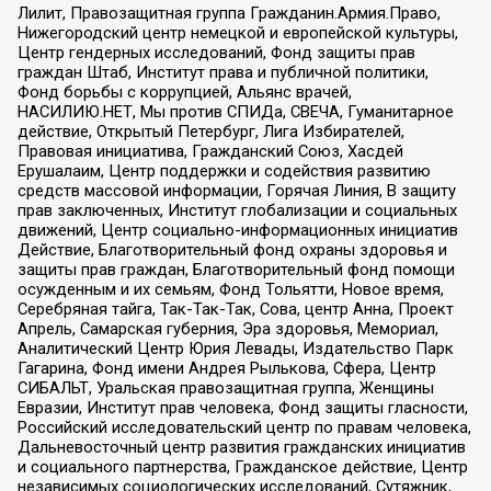
Лилит, Правозащитная группа Гражданин.Армия.Право,
Нижегородский центр немецкой и европейской культуры,
Центр гендерных исследований, Фонд защиты прав
граждан Штаб, Институт права и публичной политики,
Фонд борьбы с коррупцией, Альянс врачей,
НАСИЛИЮ.НЕТ, Мы против СПИДа, СВЕЧА, Гуманитарное
действие, Открытый Петербург, Лига Избирателей,
Правовая инициатива, Гражданский Союз, Хасдей
Ерушалаим, Центр поддержки и содействия развитию
средств массовой информации, Горячая Линия, В защиту
прав заключенных, Институт глобализации и социальных
движений, Центр социально-информационных инициатив
Действие, Благотворительный фонд охраны здоровья и
защиты прав граждан, Благотворительный фонд помощи
осужденным и их семьям, Фонд Тольятти, Новое время,
Серебряная тайга, Так-Так-Так, Сова, центр Анна, Проект
Апрель, Самарская губерния, Эра здоровья, Мемориал,
Аналитический Центр Юрия Левады, Издательство Парк
Гагарина, Фонд имени Андрея Рылькова, Сфера, Центр
СИБАЛЬТ, Уральская правозащитная группа, Женщины
Евразии, Институт прав человека, Фонд защиты гласности,
Российский исследовательский центр по правам человека,
Дальневосточный центр развития гражданских инициатив
и социального партнерства, Гражданское действие, Центр
независимых социологических исследований, Сутяжник,