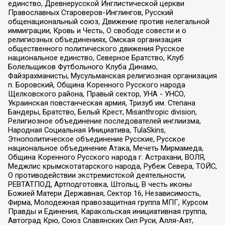
единство, Древнерусской Инглистической церкви
Православных Староверов-Инглингов, Русский
общенациональный союз, Движение против нелегальной
иммиграции, Кровь и Честь, О свободе совести и о
религиозных объединениях, Омская организация
общественного политического движения Русское
национальное единство, Северное Братство, Клуб
Болельщиков Футбольного Клуба Динамо,
Файзрахманисты, Мусульманская религиозная организация
п. Боровский, Община Коренного Русского народа
Щелковского района, Правый сектор, УНА - УНСО,
Украинская повстанческая армия, Тризуб им. Степана
Бандеры, Братство, Белый Крест, Misanthropic division,
Религиозное объединение последователей инглиизма,
Народная Социальная Инициатива, TulaSkins,
Этнополитическое объединение Русские, Русское
национальное объединение Атака, Мечеть Мирмамеда,
Община Коренного Русского народа г. Астрахани, ВОЛЯ,
Меджлис крымскотатарского народа, Рубеж Севера, ТОЙС,
О противодействии экстремистской деятельности,
РЕВТАТПОД, Артподготовка, Штольц, В честь иконы
Божией Матери Державная, Сектор 16, Независимость,
Фирма, Молодежная правозащитная группа МПГ, Курсом
Правды и Единения, Каракольская инициативная группа,
Автоград Крю, Союз Славянских Сил Руси, Алля-Аят,