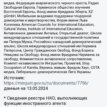
медиа, Федерация анархического черного креста, Радио
Свободная Европа, Германское общество изучения
Восточной Европы, Фонд имени Фридриха Эберта, XZ
gGmbH, Мобильная академия поддержки гендерной
демократии и миротворчества, Форум имени Льва
Копелева, American Councils for International Education,
Cultural Vistas, Institute of International Education,
Антивоенное движение Антальи, Открытый диалог, Школа
международных отношений и государственной политики
им Питера Мунка, Российско-канадский демократический
альянс, Школа международных отношений им Нормана
Патерсона, Центр Гражданских Свобод, Фонд Бориса
Немцова за Свободу, Фонд имени Фридриха Науманна за
свободу, Феминистское антивоенное сопротивление,
Комитет независимости Ингушетии, Прометей, Stop
Occupation of Karelia, Вернись живым, Фридом Хаус, СОТА
медиа, Либерально-демократическая Лига Украины
Источник:
https://minjust.gov.ru/ru/documents/7756/
данные на
13.05.2024
* Сведения реестра НКО, выполняющих
функции иностранного агента: