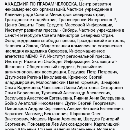
АКАДЕМИЯ ПО ПРАВАМ ЧЕЛОВЕКА, Центр развития
некоммерческих организаций, Частное учреждение в
Калининграде Совета Министров северных стран,
Гражданское содействие, Трансперенси Интернешнл-Р,
Центр Защиты Прав Средств Массовой Информации,
Институт развития прессы - Сибирь, Частное учреждение в
Санкт-Петербурге Совета Министров Северных Стран,
Фонд поддержки свободы прессы, Гражданский контроль,
Человек и Закон, Общественная комиссия по сохранению
наследия академика Сахарова, Информационное
агентство МЕМО. РУ, Институт региональной прессы,
Институт Развития Свободы Информации, Экозащита!-
Женсовет, Общественный вердикт, Евразийская
антимонопольная ассоциация, Бедушев Петр Петрович,
Дзугкоева Регина Николаевна, Кривенко Сергей
Владимирович, Милославский Павел Юрьевич, Шнырова
Ольга Вадимовна, Чанышева Лилия Айратовна, Сидорович
Ольга Борисовна, Туровский Александр Алексеевич,
Васильева Анастасия Евгеньевна, Ривина Анна Валерьевна,
Бойко Анатолий Николаевич, Дугин Сергей Георгиевич,
Пивоваров Андрей Сергеевич, Аверин Виталий Евгеньевич,
Барахоев Магомед Бекханович, Шарипков Олег
Викторович, Мошель Ирина Ароновна, Шведов Григорий
Сергеевич, Пономарев Лев Александрович, Каргалицкий
Борис Юльевич, Созаев Валерий Валерьевич, Исламов