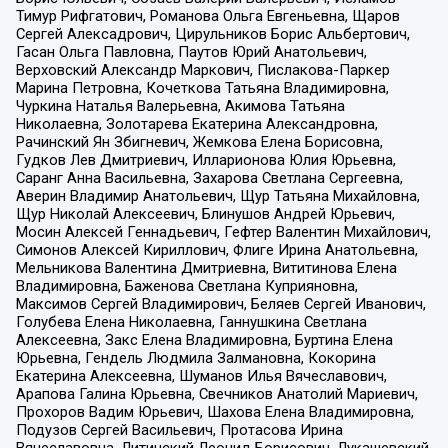
Тимур Рифгатович, Романова Ольга Евгеньевна, Щаров
Сергей Алексадрович, Цирульников Борис Альбертович,
Гасан Ольга Павловна, Паутов Юрий Анатольевич,
Верховский Александр Маркович, Пислакова-Паркер
Марина Петровна, Кочеткова Татьяна Владимировна,
Чуркина Наталья Валерьевна, Акимова Татьяна
Николаевна, Золотарева Екатерина Александровна,
Рачинский Ян Збигневич, Жемкова Елена Борисовна,
Гудков Лев Дмитриевич, Илларионова Юлия Юрьевна,
Саранг Анна Васильевна, Захарова Светлана Сергеевна,
Аверин Владимир Анатольевич, Щур Татьяна Михайловна,
Щур Николай Алексеевич, Блинушов Андрей Юрьевич,
Мосин Алексей Геннадьевич, Гефтер Валентин Михайлович,
Симонов Алексей Кириллович, Флиге Ирина Анатольевна,
Мельникова Валентина Дмитриевна, Вититинова Елена
Владимировна, Баженова Светлана Куприяновна,
Максимов Сергей Владимирович, Беляев Сергей Иванович,
Голубева Елена Николаевна, Ганнушкина Светлана
Алексеевна, Закс Елена Владимировна, Буртина Елена
Юрьевна, Гендель Людмила Залмановна, Кокорина
Екатерина Алексеевна, Шуманов Илья Вячеславович,
Арапова Галина Юрьевна, Свечников Анатолий Мариевич,
Прохоров Вадим Юрьевич, Шахова Елена Владимировна,
Подузов Сергей Васильевич, Протасова Ирина