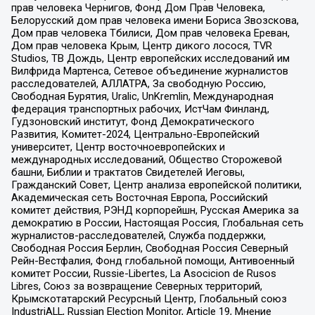
прав человека Чернигов, Фонд Дом Прав Человека,
Белорусский дом прав человека имени Бориса Звозскова,
Дом прав человека Тбилиси, Дом прав человека Ереван,
Дом прав человека Крым, Центр дикого лосося, TVR
Studios, ТВ Дождь, Центр европейских исследований им
Вилфрида Мартенса, Сетевое объединение журналистов
расследователей, АЛЛАТРА, За свободную Россию,
Свободная Бурятия, Uralic, UnKremlin, Международная
федерация транспортных рабочих, ИстЧам Финланд,
Гудзоновский институт, Фонд Демократического
Развития, Комитет-2024, Центрально-Европейский
университет, Центр восточноевропейских и
международных исследований, Общество Сторожевой
башни, Библии и трактатов Свидетелей Иеговы,
Гражданский Совет, Центр анализа европейской политики,
Академическая сеть Восточная Европа, Российский
комитет действия, РЭНД корпорейшн, Русская Америка за
демократию в России, Настоящая Россия, Глобальная сеть
журналистов-расследователей, Служба поддержки,
Свободная Россия Берлин, Свободная Россия Северный
Рейн-Вестфалия, Фонд глобальной помощи, Антивоенный
комитет России, Russie-Libertes, La Asocicion de Rusos
Libres, Союз за возвращение Северных территорий,
Крымскотатарский Ресурсный Центр, Глобальный союз
IndustriALL, Russian Election Monitor, Article 19, Мнение