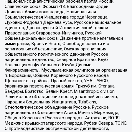
Национал-социалистическая рабочая партия России,
Славянский союз, Формат-18, Благородный Орден
Дьявола, Армия воли народа, Национальная
Социалистическая Инициатива города Череповца,
Духовно-Родовая Держава Русь, Русское национальное
единство, Древнерусской Инглистической церкви
Православных Староверов-Инглингов, Русский
общенациональный союз, Движение против нелегальной
иммиграции, Кровь и Честь, О свободе совести и о
религиозных объединениях, Омская организация
общественного политического движения Русское
национальное единство, Северное Братство, Клуб
Болельщиков Футбольного Клуба Динамо,
Файзрахманисты, Мусульманская религиозная организация
п. Боровский, Община Коренного Русского народа
Щелковского района, Правый сектор, УНА - УНСО,
Украинская повстанческая армия, Тризуб им. Степана
Бандеры, Братство, Белый Крест, Misanthropic division,
Религиозное объединение последователей инглиизма,
Народная Социальная Инициатива, TulaSkins,
Этнополитическое объединение Русские, Русское
национальное объединение Атака, Мечеть Мирмамеда,
Община Коренного Русского народа г. Астрахани, ВОЛЯ,
Меджлис крымскотатарского народа, Рубеж Севера, ТОЙС,
О противодействии экстремистской деятельности,