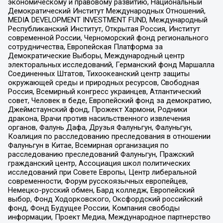
экономическому и правовому развитию, Национальный
Демократический Институт Международных Отношений,
MEDIA DEVELOPMENT INVESTMENT FUND, Международный
Республиканский Институт, Открытая Россия, Институт
современной России, Черноморский фонд регионального
сотрудничества, Европейская Платформа за
Демократические Выборы, Международный центр
электоральных исследований, Германский фонд Маршалла
Соединенных Штатов, Тихоокеанский центр защиты
окружающей среды и природных ресурсов, Свободная
Россия, Всемирный конгресс украинцев, Атлантический
совет, Человек в беде, Европейский фонд за демократию,
Джеймстаунский фонд, Прожект Хармони, Родники
дракона, Врачи против насильственного извлечения
органов, Фалунь Дафа, Друзья Фалуньгун, Фалуньгун,
Коалиция по расследованию преследования в отношении
Фалуньгун в Китае, Всемирная организация по
расследованию преследований Фалуньгун, Пражский
гражданский центр, Ассоциация школ политических
исследований при Совете Европы, Центр либеральной
современности, Форум русскоязычных европейцев,
Немецко-русский обмен, Бард колледж, Европейский
выбор, Фонд Ходорковского, Оксфордский российский
фонд, Фонд Будущее России, Компания свободы
информации, Проект Медиа, Международное партнерство