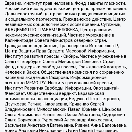
Евразии, Институт прав человека, Фонд защиты гласности,
Российский исследовательский центр по правам человека,
Дальневосточный центр развития гражданских инициатив
и социального партнерства, Гражданское действие, Центр
независимых социологических исследований, Сутяжник,
АКАДЕМИЯ ПО ПРАВАМ ЧЕЛОВЕКА, Центр развития
некоммерческих организаций, Частное учреждение в
Калининграде Совета Министров северных стран,
Гражданское содействие, Трансперенси Интернешнл-Р,
Центр Защиты Прав Средств Массовой Информации,
Институт развития прессы - Сибирь, Частное учреждение в
Санкт-Петербурге Совета Министров Северных Стран,
Фонд поддержки свободы прессы, Гражданский контроль,
Человек и Закон, Общественная комиссия по сохранению
наследия академика Сахарова, Информационное
агентство МЕМО. РУ, Институт региональной прессы,
Институт Развития Свободы Информации, Экозащита!-
Женсовет, Общественный вердикт, Евразийская
антимонопольная ассоциация, Бедушев Петр Петрович,
Дзугкоева Регина Николаевна, Кривенко Сергей
Владимирович, Милославский Павел Юрьевич, Шнырова
Ольга Вадимовна, Чанышева Лилия Айратовна, Сидорович
Ольга Борисовна, Туровский Александр Алексеевич,
Васильева Анастасия Евгеньевна, Ривина Анна Валерьевна,
Бойко Анатолий Николаевич, Дугин Сергей Георгиевич,