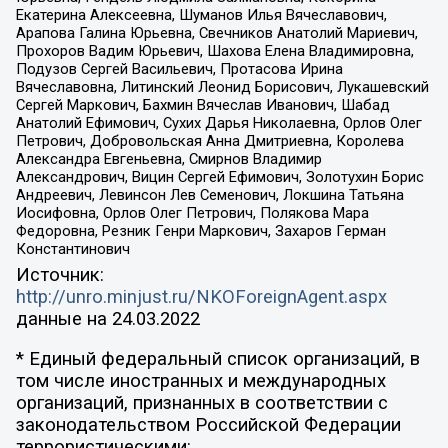
Екатерина Алексеевна, Шуманов Илья Вячеславович,
Арапова Галина Юрьевна, Свечников Анатолий Мариевич,
Прохоров Вадим Юрьевич, Шахова Елена Владимировна,
Подузов Сергей Васильевич, Протасова Ирина
Вячеславовна, Литинский Леонид Борисович, Лукашевский
Сергей Маркович, Бахмин Вячеслав Иванович, Шабад
Анатолий Ефимович, Сухих Дарья Николаевна, Орлов Олег
Петрович, Добровольская Анна Дмитриевна, Королева
Александра Евгеньевна, Смирнов Владимир
Александрович, Вицин Сергей Ефимович, Золотухин Борис
Андреевич, Левинсон Лев Семенович, Локшина Татьяна
Иосифовна, Орлов Олег Петрович, Полякова Мара
Федоровна, Резник Генри Маркович, Захаров Герман
Константинович
Источник:
http://unro.minjust.ru/NKOForeignAgent.aspx
данные на
24.03.2022
* Единый федеральный список организаций, в
том числе иностранных и международных
организаций, признанных в соответствии с
законодательством Российской Федерации
террористическими: