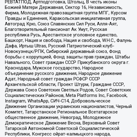
РЕВТАТПОД, Артподготовка, Штольц, В честь иконы
Божией Матери Державная, Сектор 16, Независимость,
Фирма, Молодежная правозащитная группа МПГ, Курсом
Правды и Единения, Каракольская инициативная группа,
Автоград Крю, Союз Славянских Сил Руси, Алля-Аят,
Благотворительный пансионат Ак Умут, Русская
республика Русь, Арестантское уголовное единство,
Башкорт, Нация и свобода, Нация и свобода, W.H.С., Фалунь
Дафа, Иртыш Ultras, Русский Патриотический клуб-
Новокузнецк/РПК, Сибирский державный союз, Фонд
борьбы с коррупцией, Фонд защиты прав граждан, Штабы
Навального, Совет граждан СССР Прикубанского округа г.
Краснодара, Мужское государство, Народное
объединение русского движения, Народное движение
Адат, Народный совет граждан РСФСР СССР
Архангельской области, Проект Штурм, Граждане СССР,
Держава Союз Советских Светлых Родов, Совет Советских
Социалистических Районов, Meta Platforms Inc, Facebook,
Instagram, WhatsApp, СИЧ-С14, Добровольческое
Движение Организации украинских националистов, Черный
Комитет, Татарстанское Региональное Всетатарское
общественное движение, Невоград, Молодежное
Демократическое Движение Весна, Верховный Совет
Татарской Автономной Советской Социалистической
Республики, Конгресс ойрат-калмыцкого народа,