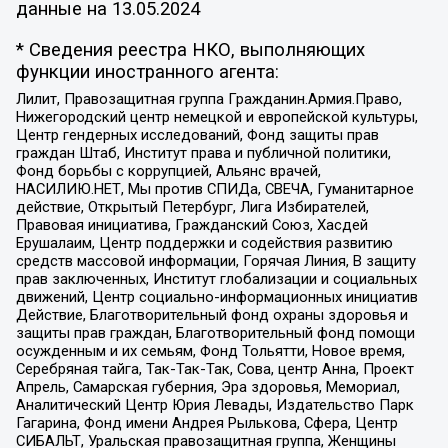
данные на
13.05.2024
* Сведения реестра НКО, выполняющих
функции иностранного агента:
Лилит, Правозащитная группа Гражданин.Армия.Право,
Нижегородский центр немецкой и европейской культуры,
Центр гендерных исследований, Фонд защиты прав
граждан Штаб, Институт права и публичной политики,
Фонд борьбы с коррупцией, Альянс врачей,
НАСИЛИЮ.НЕТ, Мы против СПИДа, СВЕЧА, Гуманитарное
действие, Открытый Петербург, Лига Избирателей,
Правовая инициатива, Гражданский Союз, Хасдей
Ерушалаим, Центр поддержки и содействия развитию
средств массовой информации, Горячая Линия, В защиту
прав заключенных, Институт глобализации и социальных
движений, Центр социально-информационных инициатив
Действие, Благотворительный фонд охраны здоровья и
защиты прав граждан, Благотворительный фонд помощи
осужденным и их семьям, Фонд Тольятти, Новое время,
Серебряная тайга, Так-Так-Так, Сова, центр Анна, Проект
Апрель, Самарская губерния, Эра здоровья, Мемориал,
Аналитический Центр Юрия Левады, Издательство Парк
Гагарина, Фонд имени Андрея Рылькова, Сфера, Центр
СИБАЛЬТ, Уральская правозащитная группа, Женщины