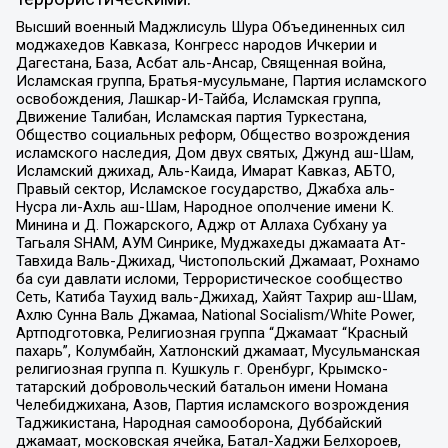
Высший военный Маджлисуль Шура Объединенных сил
моджахедов Кавказа, Конгресс народов Ичкерии и
Дагестана, База, Асбат аль-Ансар, Священная война,
Исламская группа, Братья-мусульмане, Партия исламского
освобождения, Лашкар-И-Тайба, Исламская группа,
Движение Талибан, Исламская партия Туркестана,
Общество социальных реформ, Общество возрождения
исламского наследия, Дом двух святых, Джунд аш-Шам,
Исламский джихад, Аль-Каида, Имарат Кавказ, АБТО,
Правый сектор, Исламское государство, Джабха аль-
Нусра ли-Ахль аш-Шам, Народное ополчение имени К.
Минина и Д. Пожарского, Аджр от Аллаха Субхану уа
Тагьаля SHAM, АУМ Синрике, Муджахеды джамаата Ат-
Тавхида Валь-Джихад, Чистопольский Джамаат, Рохнамо
ба суи давлати исломи, Террористическое сообщество
Сеть, Катиба Таухид валь-Джихад, Хайят Тахрир аш-Шам,
Ахлю Сунна Валь Джамаа, National Socialism/White Power,
Артподготовка, Религиозная группа “Джамаат “Красный
пахарь”, Колумбайн, Хатлонский джамаат, Мусульманская
религиозная группа п. Кушкуль г. Оренбург, Крымско-
татарский добровольческий батальон имени Номана
Челебиджихана, Азов, Партия исламского возрождения
Таджикистана, Народная самооборона, Дуббайский
джамаат, московская ячейка, Батал-Хаджи Белхороев,