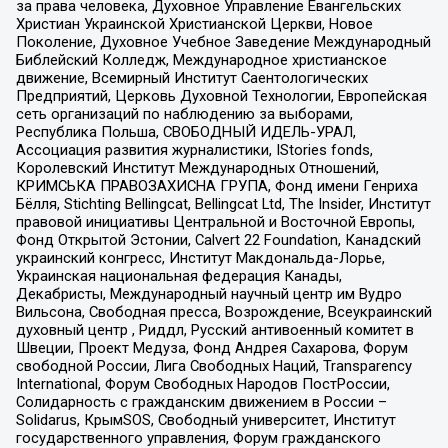
за права человека, Духовное Управление Евангельских
Христиан Украинской Христианской Церкви, Новое
Поколение, Духовное Учебное Заведение Международный
Библейский Колледж, Международное христианское
движение, Всемирный Институт Саентологических
Предприятий, Церковь Духовной Технологии, Европейская
сеть организаций по наблюдению за выборами,
Республика Польша, СВОБОДНЫЙ ИДЕЛЬ-УРАЛ,
Ассоциация развития журналистики, IStories fonds,
Королевский Институт Международных Отношений,
КРИМСЬКА ПРАВОЗАХИСНА ГРУПА, Фонд имени Генриха
Бёлля, Stichting Bellingcat, Bellingcat Ltd, The Insider, Институт
правовой инициативы Центральной и Восточной Европы,
Фонд Открытой Эстонии, Calvert 22 Foundation, Канадский
украинский конгресс, Институт Макдональда-Лорье,
Украинская национальная федерация Канады,
Декабристы, Международный научный центр им Вудро
Вильсона, Свободная пресса, Возрождение, Всеукраинский
духовный центр , Риддл, Русский антивоенный комитет в
Швеции, Проект Медуза, Фонд Андрея Сахарова, Форум
свободной России, Лига Свободных Наций, Transparеncy
International, Форум Свободных Народов ПостРоссии,
Солидарность с гражданским движением в России –
Solidarus, КрымSOS, Свободный университет, Институт
государственного управления, Форум гражданского