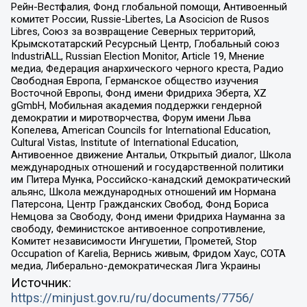
Рейн-Вестфалия, Фонд глобальной помощи, Антивоенный
комитет России, Russie-Libertes, La Asocicion de Rusos
Libres, Союз за возвращение Северных территорий,
Крымскотатарский Ресурсный Центр, Глобальный союз
IndustriALL, Russian Election Monitor, Article 19, Мнение
медиа, Федерация анархического черного креста, Радио
Свободная Европа, Германское общество изучения
Восточной Европы, Фонд имени Фридриха Эберта, XZ
gGmbH, Мобильная академия поддержки гендерной
демократии и миротворчества, Форум имени Льва
Копелева, American Councils for International Education,
Cultural Vistas, Institute of International Education,
Антивоенное движение Антальи, Открытый диалог, Школа
международных отношений и государственной политики
им Питера Мунка, Российско-канадский демократический
альянс, Школа международных отношений им Нормана
Патерсона, Центр Гражданских Свобод, Фонд Бориса
Немцова за Свободу, Фонд имени Фридриха Науманна за
свободу, Феминистское антивоенное сопротивление,
Комитет независимости Ингушетии, Прометей, Stop
Occupation of Karelia, Вернись живым, Фридом Хаус, СОТА
медиа, Либерально-демократическая Лига Украины
Источник:
https://minjust.gov.ru/ru/documents/7756/