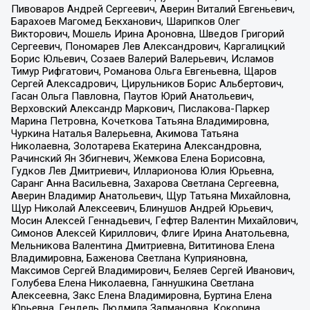
Пивоваров Андрей Сергеевич, Аверин Виталий Евгеньевич,
Барахоев Магомед Бекханович, Шарипков Олег
Викторович, Мошель Ирина Ароновна, Шведов Григорий
Сергеевич, Пономарев Лев Александрович, Каргалицкий
Борис Юльевич, Созаев Валерий Валерьевич, Исламов
Тимур Рифгатович, Романова Ольга Евгеньевна, Щаров
Сергей Алексадрович, Цирульников Борис Альбертович,
Гасан Ольга Павловна, Паутов Юрий Анатольевич,
Верховский Александр Маркович, Пислакова-Паркер
Марина Петровна, Кочеткова Татьяна Владимировна,
Чуркина Наталья Валерьевна, Акимова Татьяна
Николаевна, Золотарева Екатерина Александровна,
Рачинский Ян Збигневич, Жемкова Елена Борисовна,
Гудков Лев Дмитриевич, Илларионова Юлия Юрьевна,
Саранг Анна Васильевна, Захарова Светлана Сергеевна,
Аверин Владимир Анатольевич, Щур Татьяна Михайловна,
Щур Николай Алексеевич, Блинушов Андрей Юрьевич,
Мосин Алексей Геннадьевич, Гефтер Валентин Михайлович,
Симонов Алексей Кириллович, Флиге Ирина Анатольевна,
Мельникова Валентина Дмитриевна, Вититинова Елена
Владимировна, Баженова Светлана Куприяновна,
Максимов Сергей Владимирович, Беляев Сергей Иванович,
Голубева Елена Николаевна, Ганнушкина Светлана
Алексеевна, Закс Елена Владимировна, Буртина Елена
Юрьевна, Гендель Людмила Залмановна, Кокорина