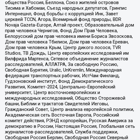
общества Россия, Беллона, Союз жителей островов
Тисима и Хабомаи, Съезд народных депутатов, Гринпис
Интернешнл, Фонд борьбы с коррупцией Инк, Завет
церквей TCCN, Агора, Всемирный фонд природы, BDR
Novaja Gazeta-Europe, Алтай проект, Образовательный дом
прав человека Чернигов, Фонд Дом Прав Человека,
Белорусский дом прав человека имени Бориса Звозскова,
Дом прав человека Тбилиси, Дом прав человека Ереван,
Дом прав человека Крым, Центр дикого лосося, TVR
Studios, ТВ Дождь, Центр европейских исследований им
Вилфрида Мартенса, Сетевое объединение журналистов
расследователей, АЛЛАТРА, За свободную Россию,
Свободная Бурятия, Uralic, UnKremlin, Международная
федерация транспортных рабочих, ИстЧам Финланд,
Гудзоновский институт, Фонд Демократического
Развития, Комитет-2024, Центрально-Европейский
университет, Центр восточноевропейских и
международных исследований, Общество Сторожевой
башни, Библии и трактатов Свидетелей Иеговы,
Гражданский Совет, Центр анализа европейской политики,
Академическая сеть Восточная Европа, Российский
комитет действия, РЭНД корпорейшн, Русская Америка за
демократию в России, Настоящая Россия, Глобальная сеть
журналистов-расследователей, Служба поддержки,
Свободная Россия Берлин, Свободная Россия Северный