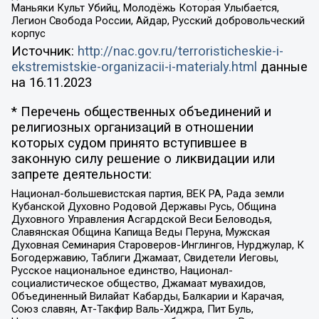
Маньяки Культ Убийц, Молодёжь Которая Улыбается,
Легион Свобода России, Айдар, Русский добровольческий
корпус
Источник:
http://nac.gov.ru/terroristicheskie-i-
ekstremistskie-organizacii-i-materialy.html
данные
на
16.11.2023
* Перечень общественных объединений и
религиозных организаций в отношении
которых судом принято вступившее в
законную силу решение о ликвидации или
запрете деятельности:
Национал-большевистская партия, ВЕК РА, Рада земли
Кубанской Духовно Родовой Державы Русь, Община
Духовного Управления Асгардской Веси Беловодья,
Славянская Община Капища Веды Перуна, Мужская
Духовная Семинария Староверов-Инглингов, Нурджулар, К
Богодержавию, Таблиги Джамаат, Свидетели Иеговы,
Русское национальное единство, Национал-
социалистическое общество, Джамаат мувахидов,
Объединенный Вилайат Кабарды, Балкарии и Карачая,
Союз славян, Ат-Такфир Валь-Хиджра, Пит Буль,