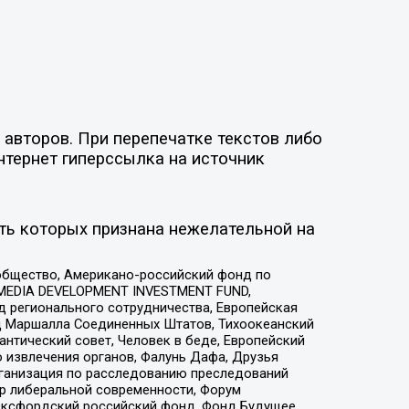
авторов. При перепечатке текстов либо
нтернет гиперссылка на источник
ть которых признана нежелательной на
общество, Американо-российский фонд по
 MEDIA DEVELOPMENT INVESTMENT FUND,
 регионального сотрудничества, Европейская
 Маршалла Соединенных Штатов, Тихоокеанский
нтический совет, Человек в беде, Европейский
 извлечения органов, Фалунь Дафа, Друзья
рганизация по расследованию преследований
тр либеральной современности, Форум
 Оксфордский российский фонд, Фонд Будущее