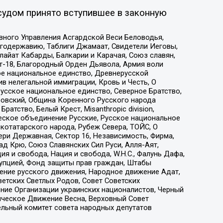
судом принято вступившее в законную
вного Управления Асгардской Веси Беловодья,
годержавию, Таблиги Джамаат, Свидетели Иеговы,
айат Кабарды, Балкарии и Карачая, Союз славян,
т-18, Благородный Орден Дьявола, Армия воли
ое национальное единство, Древнерусской
 нелегальной иммиграции, Кровь и Честь, О
усское национальное единство, Северное Братство,
ровский, Община Коренного Русского народа
атство, Белый Крест, Misanthropic division,
еское объединение Русские, Русское национальное
котатарского народа, Рубеж Севера, ТОЙС, О
ри Державная, Сектор 16, Независимость, Фирма,
д Крю, Союз Славянских Сил Руси, Алля-Аят,
я и свобода, Нация и свобода, W.H.С., Фалунь Дафа,
рупцией, Фонд защиты прав граждан, Штабы
ение русского движения, Народное движение Адат,
етских Светлых Родов, Совет Советских
ение Организации украинских националистов, Черный
ическое Движение Весна, Верховный Совет
ельный комитет совета народных депутатов