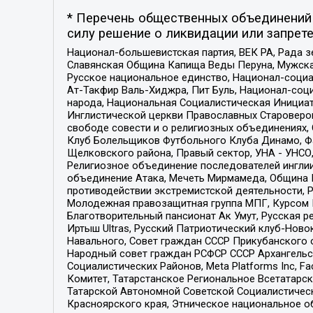
* Перечень общественных объединений 
силу решение о ликвидации или запрете
Национал-большевистская партия, ВЕК РА, Рада 
Славянская Община Капища Веды Перуна, Мужская
Русское национальное единство, Национал-социа
Ат-Такфир Валь-Хиджра, Пит Буль, Национал-соц
народа, Национальная Социалистическая Инициат
Инглистической церкви Православных Староверов
свободе совести и о религиозных объединениях,
Клуб Болельщиков Футбольного Клуба Динамо, Фа
Щелковского района, Правый сектор, УНА - УНСО, У
Религиозное объединение последователей инглии
объединение Атака, Мечеть Мирмамеда, Община К
противодействии экстремистской деятельности, 
Молодежная правозащитная группа МПГ, Курсом П
Благотворительный пансионат Ак Умут, Русская ре
Иртыш Ultras, Русский Патриотический клуб-Нов
Навального, Совет граждан СССР Прикубанского 
Народный совет граждан РСФСР СССР Архангельск
Социалистических Районов, Meta Platforms Inc, 
Комитет, Татарстанское Региональное Всетатар
Татарской Автономной Советской Социалистическ
Красноярского края, Этническое национальное о