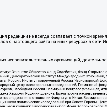
я редакции не всегда совпадает с точкой зрения 
ов с настоящего сайта на иных ресурсах в сети И
ых неправительственных организаций, деятельнос
ститут Открытое Общество Фонд Содействия, Фонд Открытое 
альный Демократический Институт Международных Отношений,
тая Россия, Институт современной России, Черноморский фонд
родный центр электоральных исследований, Германский фонд
рсов, Свободная Россия, Всемирный конгресс украинцев, Атла
ект Хармони, Родники дракона, Врачи против насильственного
ию преследования в отношении Фалуньгун в Китае, Всемирная о
ация школ политических исследований при Совете Европы, Цен
мен, Бард колледж, Европейский выбор, Фонд Ходорковского,