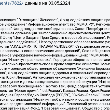
uments/7822/
данные на
03.05.2024
Общество с ограниченной ответственностью "Радио Свободная Европа/Радио Свобода", Чешское информационное агентство "MEDIUM-ORIENT", Красноярская региональная общественная организация "Мы против СПИДа", Камалягин Денис Николаевич, Маркелов Сергей Евгеньевич, Пономарев Лев Александрович, Савицкая Людмила Алексеевна, Автономная некоммерческая организация "Центр по работе с проблемой насилия "НАСИЛИЮ.НЕТ", Межрегиональный профессиональный союз работников здравоохранения "Альянс врачей", Юридическое лицо, зарегистрированное в Латвийской Республике, SIA "Medusa Project" (регистрационный номер 40103797863, дата регистрации 10.06.2014), Некоммерческая организация "Фонд по борьбе с коррупцией", Автономная некоммерческая организация "Институт права и публичной политики", Баданин Роман Сергеевич, Гликин Максим Александрович, Железнова Мария Михайловна, Лукьянова Юлия Сергеевна, Маетная Елизавета Витальевна, Маняхин Петр Борисович, Чуракова Ольга Владимировна, Ярош Юлия Петровна, Юридическое лицо "The Insider SIA", зарегистрированное в Риге, Латвийская Республика (дата регистрации 26.06.2015), являющееся администратором доменного имени интернет-издания "The Insider SIA", https://theins.ru, Постернак Алексей Евгеньевич, Рубин Михаил Аркадьевич, Анин Роман Александрович, Юридическое лицо Istories fonds, зарегистрированное в Латвийской Республике (регистрационный номер 50008295751, дата регистрации 24.02.2020), Великовский Дмитрий Александрович, Долинина Ирина Николаевна, Мароховская Алеся Алексеевна, Шлейнов Роман Юрьевич, Шмагун Олеся Валентиновна, Общество с ограниченной ответственностью "Альтаир 2021", Общество с ограниченной ответственностью "Вега 2021", Общество с ограниченной ответственностью "Главный редактор 2021", Общество с ограниченной ответственностью "Ромашки монолит", Важенков Артем Валерьевич, Ивановская областная общественная организация "Центр гендерных исследований", Гурман Юрий Альбертович, Медиапроект "ОВД-Инфо", Егоров Владимир Владимирович, Жилинский Владимир Александрович, Общество с ограниченной ответственностью "ЗП", Иванова София Юрьевна, Карезина Инна Павловна, Кильтау Екатерина Викторовна, Петров Алексей Викторович, Пискунов Сергей Евгеньевич, Смирнов Сергей Сергеевич, Тихонов Михаил Сергеевич, Общество с ограниченной ответственностью "ЖУРНАЛИСТ-ИНОСТРАННЫЙ АГЕНТ", Арапова Галина Юрьевна, Вольтская Татьяна Анатольевна, Американская компания "Mason G.E.S. Anonymous Foundation" (США), являющаяся владельцем интернет-издания https://mnews.world/, Компания "Stichting Bellingcat", зарегистрированная в Нидерландах (дата регистрации 11.07.2018), Захаров Андрей Вячеславович, Клепиковская Екатерина Дмитриевна, Общество с ограниченной ответственностью "МЕМО", Перл Роман Александрович, Симонов Евгений Алексеевич, Соловьева Елена Анатольевна, Сотников Даниил Владимирович, Сурначева Елизавета Дмитриевна, Автономная некоммерческая организация по защите прав человека и информированию населения "Якутия – Наше Мнение", Общество с ограниченной ответственностью "Москоу диджитал медиа", с 26.01.2023 Общество с ограниченной ответственностью "Чайка Белые сады", Ветошкина Валерия Валерьевна, Заговора Максим Александрович, Межрегиональное общественное движение "Российская ЛГБТ - сеть", Оленичев Максим Владимирович, Павлов Иван Юрьевич, Скворцова Елена Сергеевна, Общество с ограниченной ответственностью "Как бы инагент", Кочетков Игорь Викторович, Общество с ограниченной ответственностью "Честные выборы", Еланчик Олег Александрович, Общество с ограниченной ответственностью "Нобелевский призыв", Гималова Регина Эмилевна, Григорьев Андрей Валерьевич, Григорьева Алина Александровна, Ассоциация по содействию защите прав призывников, альтернативнослужащих и военнослужащих "Правозащитная группа "Гражданин.Армия.Право", Хисамова Регина Фаритовна, Автономная некоммерческая организация по реализа