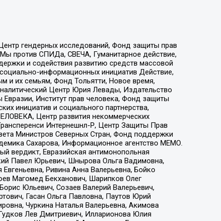
 Центр гендерных исследований, Фонд защиты прав
 Мы против СПИДа, СВЕЧА, Гуманитарное действие,
ддержки и содействия развитию средств массовой
р социально-информационных инициатив Действие,
 и их семьям, Фонд Тольятти, Новое время,
, Аналитический Центр Юрия Левады, Издательство
 Евразии, Институт прав человека, Фонд защиты
ких инициатив и социального партнерства,
ЕЛОВЕКА, Центр развития некоммерческих
 Трансперенси Интернешнл-Р, Центр Защиты Прав
овета Министров Северных Стран, Фонд поддержки
адемика Сахарова, Информационное агентство МЕМО.
ый вердикт, Евразийская антимонопольная
кий Павел Юрьевич, Шнырова Ольга Вадимовна,
 Евгеньевна, Ривина Анна Валерьевна, Бойко
хоев Магомед Бекханович, Шарипков Олег
Борис Юльевич, Созаев Валерий Валерьевич,
тович, Гасан Ольга Павловна, Паутов Юрий
ровна, Чуркина Наталья Валерьевна, Акимова
 Гудков Лев Дмитриевич, Илларионова Юлия