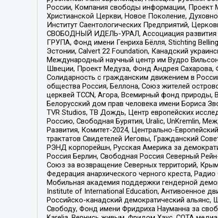
России, Компания свободы информации, Проект М
Христианской Церкви, Новое Поколение, Духовн
Институт Саентологических Предприятий, Церков
СВОБОДНЫЙ ИДЕЛЬ-УРАЛ, Ассоциация развития ж
ГРУПА, Фонд имени Генриха Бёлля, Stichting Bellin
Эстонии, Calvert 22 Foundation, Канадский укра
Международный научный центр им Вудро Вильсона
Швеции, Проект Медуза, Фонд Андрея Сахарова, Ф
Солидарность с гражданским движением в России 
общества Россия, Беллона, Союз жителей острово
церквей TCCN, Агора, Всемирный фонд природы, B
Белорусский дом прав человека имени Бориса Зво
TVR Studios, ТВ Дождь, Центр европейских иссл
Россию, Свободная Бурятия, Uralic, UnKremlin, 
Развития, Комитет-2024, Центрально-Европейски
трактатов Свидетелей Иеговы, Гражданский Совет
РЭНД корпорейшн, Русская Америка за демократи
Россия Берлин, Свободная Россия Северный Рейн-В
Союз за возвращение Северных территорий, Крымско
Федерация анархического черного креста, Радио
Мобильная академия поддержки гендерной демократи
Institute of International Education, Антивоенн
Российско-канадский демократический альянс, 
Свободу, Фонд имени Фридриха Науманна за свобо
Karelia, Вернись живым, Фридом Хаус, СОТА меди