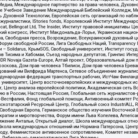
едиа, Международное партнерство за права человека, Духовно
ое Учебное Заведение Международный Библейский Колледж, М
ь Духовной Технологии, Европейская сеть организаций по наб
урналистики, IStories fonds, Королевский Институт Между
gcat, Bellingcat Ltd, The Insider, Институт правовой инициатив
инский конгресс, Институт Макдональда-Лорье, Украинская нац
, Свободная пресса, Возрождение, Всеукраинский духовный цен
орум свободной России, Лига Свободных Наций, Transparеncy I
– Solidarus, КрымSOS, Свободный университет, Институт госу
в Тисима и Хабомаи, Съезд народных депутатов, Гринпис Инте
DR Novaja Gazeta-Europe, Алтай проект, Образовательный дом 
зскова, Дом прав человека Тбилиси, Дом прав человека Ерева
едований им Вилфрида Мартенса, Сетевое объединение журнали
Международная федерация транспортных рабочих, ИстЧам Финлан
й университет, Центр восточноевропейских и международных и
, Центр анализа европейской политики, Академическая сеть Во
ю в России, Настоящая Россия, Глобальная сеть журналистов
естфалия, Фонд глобальной помощи, Антивоенный комитет России,
татарский Ресурсный Центр, Глобальный союз IndustriALL, Russi
 Свободная Европа, Германское общество изучения Восточной 
и и миротворчества, Форум имени Льва Копелева, American Counci
ое движение Антальи, Открытый диалог, Школа международных отн
Школа международных отношений им Нормана Патерсона, Центр
ду, Феминистское антивоенное сопротивление, Комитет независ
а, Либерально-демократическая Лига Украины