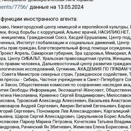
uments/7756/
данные на
13.05.2024
функции иностранного агента:
раво, Нижегородский центр немецкой и европейской культуры,
тики, Фонд борьбы с коррупцией, Альянс врачей, НАСИЛИЮ.НЕТ,
я инициатива, Гражданский Союз, Хасдей Ерушалаим, Центр по
юченных, Институт глобализации и социальных движений, Цент
ты прав граждан, Благотворительный фонд помощи осужденным
а, Проект Апрель, Самарская губерния, Эра здоровья, Мемориал
ера, Центр СИБАЛЬТ, Уральская правозащитная группа, Женщины
по правам человека, Дальневосточный центр развития гражданс
ологических исследований, Сутяжник, АКАДЕМИЯ ПО ПРАВАМ Ч
е Совета Министров северных стран, Гражданское содействие,
я прессы - Сибирь, Частное учреждение в Санкт-Петербурге С
 и Закон, Общественная комиссия по сохранению наследия ак
звития Свободы Информации, Экозащита!-Женсовет, Общественн
Регина Николаевна, Кривенко Сергей Владимирович, Милославс
совна, Туровский Александр Алексеевич, Васильева Анастасия
Пивоваров Андрей Сергеевич, Аверин Виталий Евгеньевич, Бара
горий Сергеевич, Пономарев Лев Александрович, Каргалицкий 
ньевна, Щаров Сергей Алексадрович, Цирульников Борис Альбер
ислакова-Паркер Марина Петровна, Кочеткова Татьяна Владими
сандровна, Рачинский Ян Збигневич, Жемкова Елена Борисовна,