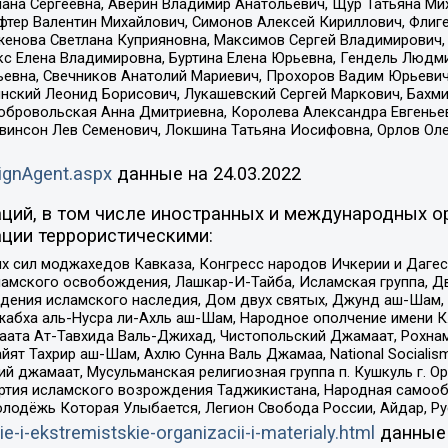
лана Сергеевна, Аверин Владимир Анатольевич, Щур Татьяна М
фтер Валентин Михайлович, Симонов Алексей Кириллович, Флиг
женова Светлана Куприяновна, Максимов Сергей Владимирович, 
кс Елена Владимировна, Буртина Елена Юрьевна, Гендель Людм
евна, Свечников Анатолий Мариевич, Прохоров Вадим Юрьевич
инский Леонид Борисович, Лукашевский Сергей Маркович, Бахм
Добровольская Анна Дмитриевна, Королева Александра Евгенье
евинсон Лев Семенович, Локшина Татьяна Иосифовна, Орлов Ол
ignAgent.aspx
данные на
24.03.2022
ций, в том числе иностранных и международных ор
ции террористическими:
ил моджахедов Кавказа, Конгресс народов Ичкерии и Дагеста
ламского освобождения, Лашкар-И-Тайба, Исламская группа, Дв
ения исламского наследия, Дом двух святых, Джунд аш-Шам, 
жабха аль-Нусра ли-Ахль аш-Шам, Народное ополчение имени К.
ата Ат-Тавхида Валь-Джихад, Чистопольский Джамаат, Рохнам
ят Тахрир аш-Шам, Ахлю Сунна Валь Джамаа, National Socialism
ий джамаат, Мусульманская религиозная группа п. Кушкуль г. 
ртия исламского возрождения Таджикистана, Народная самооб
олодёжь Которая Улыбается, Легион Свобода России, Айдар, Р
ie-i-ekstremistskie-organizacii-i-materialy.html
данные