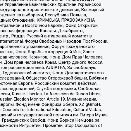
е Управление Евангельских Христиан Украинской
еждународное христианское движение, Всемирный
людению за выборами, Республика Польша,
народных Отношений, КРИМСЬКА ПРАВОЗАХИСНА
ы Центральной и Восточной Европы, Фонд Открытой
иональная федерация Канады, Декабристы,
тр , Риддл, Русский антивоенный комитет в
nternational, Форум Свободных Народов ПостРоссии,
дарственного управления, Форум гражданского
рнешнл, Фонд борьбы с коррупцией Инк, Завет
прав человека Чернигов, Фонд Дом Прав Человека,
н, Дом прав человека Крым, Центр дикого лосося,
стов расследователей, АЛЛАТРА, За свободную
д, Гудзоновский институт, Фонд Демократического
сследований, Общество Сторожевой башни, Библии и
сточная Европа, Российский комитет действия,
-расследователей, Служба поддержки, Свободная
 Russie-Libertes, La Asocicion de Rusos Libres,
an Election Monitor, Article 19, Мнение медиа,
Европы, Фонд имени Фридриха Эберта, XZ gGmbH,
ls for International Education, Cultural Vistas,
ошений и государственной политики им Питера Мунка,
 Гражданских Свобод, Фонд Бориса Немцова за
имости Ингушетии, Прометей, Stop Occupation of