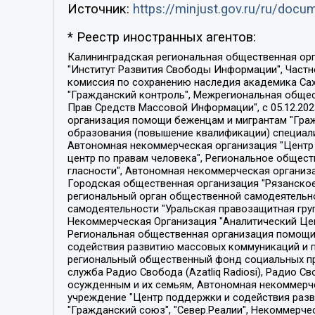
Источник:
https://minjust.gov.ru/ru/doc
* Реестр иностранных агентов:
Калининградская региональная общественная организация "Экозащита!-Женсовет", Фонд содействия защите прав и свобод граждан "Общественный вердикт", Фонд "Институт Развития Свободы Информации", Частное учреждение "Информационное агентство МЕМО. РУ", Региональная общественная организация "Общественная комиссия по сохранению наследия академика Сахарова", Фонд поддержки свободы прессы, Санкт-Петербургская общественная правозащитная организация "Гражданский контроль", Межрегиональная общественная организация "Информационно-просветительский центр "Мемориал", Региональный Фонд "Центр Защиты Прав Средств Массовой Информации", с 05.12.2023 Фонд "Центр Защиты Прав Средств массовой информации", Региональная общественная благотворительная организация помощи беженцам и мигрантам "Гражданское содействие", Негосударственное образовательное учреждение дополнительного профессионального образования (повышение квалификации) специалистов "АКАДЕМИЯ ПО ПРАВАМ ЧЕЛОВЕКА", Свердловская региональная общественная организация "Сутяжник", Автономная некоммерческая организация "Центр независимых социологических исследований", Союз общественных объединений "Российский исследовательский центр по правам человека", Региональное общественное учреждение научно-информационный центр "МЕМОРИАЛ", Некоммерческая организация "Фонд защиты гласности", Автономная некоммерческая организация "Институт прав человека", Городская общественная организация "Екатеринбургское общество "МЕМОРИАЛ", Городская общественная организация "Рязанское историко-просветительское и правозащитное общество "Мемориал" (Рязанский Мемориал), Челябинский региональный орган общественной самодеятельности – женское общественное объединение "Женщины Евразии", Челябинский региональный орган общественной самодеятельности "Уральская правозащитная группа", Фонд содействия защите здоровья и социальной справедливости имени Андрея Рылькова, Автономная Некоммерческая Организация "Аналитический Центр Юрия Левады", Автономная некоммерческая организация социальной поддержки населения "Проект Апрель", Региональная общественная организация помощи женщинам и детям, находящимся в кризисной ситуации "Информационно-методический центр "Анна", Фонд содействия развитию массовых коммуникаций и правовому просвещению "Так-так-Так", Фонд содействия устойчивому развитию "Серебряная тайга", Свердловский региональный общественный фонд социальных проектов "Новое время", "Idel.Реалии", Кавказ.Реалии, Крым.Реалии, Телеканал Настоящее Время, Татаро-башкирская служба Радио Свобода (Azatliq Radiosi), Радио Свободная Европа/Радио Свобода (PCE/PC), "Сибирь.Реалии", "Фактограф", Благотворительный фонд помощи осужденным и их семьям, Автономная некоммерческая организация "Институт глобализации и социальных движений", Фонд "В защиту прав заключенных", Частное учреждение "Центр поддержки и содействия развитию средств массовой информации", Пензенский региональный общественный благотворительный фонд "Гражданский союз", "Север.Реалии", Некоммерческая организация Фонд "Правовая инициатива", 