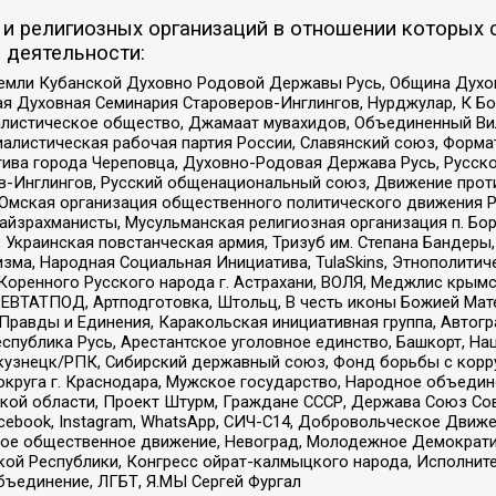
и религиозных организаций в отношении которых 
 деятельности:
земли Кубанской Духовно Родовой Державы Русь, Община Духо
 Духовная Семинария Староверов-Инглингов, Нурджулар, К Бо
листическое общество, Джамаат мувахидов, Объединенный Вил
иалистическая рабочая партия России, Славянский союз, Форма
ива города Череповца, Духовно-Родовая Держава Русь, Русск
-Инглингов, Русский общенациональный союз, Движение против
 Омская организация общественного политического движения Р
йзрахманисты, Мусульманская религиозная организация п. Бо
краинская повстанческая армия, Тризуб им. Степана Бандеры, Бр
зма, Народная Социальная Инициатива, TulaSkins, Этнополитич
оренного Русского народа г. Астрахани, ВОЛЯ, Меджлис крымс
РЕВТАТПОД, Артподготовка, Штольц, В честь иконы Божией Мате
равды и Единения, Каракольская инициативная группа, Автогра
спублика Русь, Арестантское уголовное единство, Башкорт, Наци
окузнецк/РПК, Сибирский державный союз, Фонд борьбы с кор
округа г. Краснодара, Мужское государство, Народное объедин
ой области, Проект Штурм, Граждане СССР, Держава Союз Сов
Facebook, Instagram, WhatsApp, СИЧ-С14, Добровольческое Движ
ское общественное движение, Невоград, Молодежное Демократ
ой Республики, Конгресс ойрат-калмыцкого народа, Исполнит
бъединение, ЛГБТ, Я.МЫ Сергей Фургал