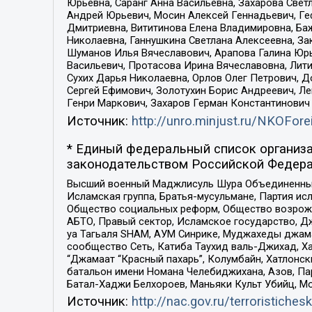
Юрьевна, Саранг Анна Васильевна, Захарова Свет
Андрей Юрьевич, Мосин Алексей Геннадьевич, Ге
Дмитриевна, Вититинова Елена Владимировна, Ба
Николаевна, Ганнушкина Светлана Алексеевна, За
Шуманов Илья Вячеславович, Арапова Галина Юрь
Васильевич, Протасова Ирина Вячеславовна, Лит
Сухих Дарья Николаевна, Орлов Олег Петрович, 
Сергей Ефимович, Золотухин Борис Андреевич, Л
Генри Маркович, Захаров Герман Константинович
Источник:
http://unro.minjust.ru/NKOFore
* Единый федеральный список организа
законодательством Российской Федера
Высший военный Маджлисуль Шура Объединенных с
Исламская группа, Братья-мусульмане, Партия ис
Общество социальных реформ, Общество возрожд
АБТО, Правый сектор, Исламское государство, Д
уа Тагьаля SHAM, АУМ Синрике, Муджахеды джама
сообщество Сеть, Катиба Таухид валь-Джихад, Хай
“Джамаат “Красный пахарь”, Колумбайн, Хатлонск
батальон имени Номана Челебиджихана, Азов, Па
Батал-Хаджи Белхороев, Маньяки Культ Убийц, М
Источник:
http://nac.gov.ru/terroristichesk