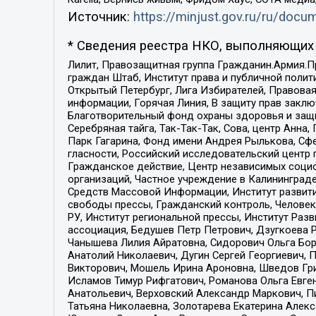
Источник:
https://minjust.gov.ru/ru/doc
* Сведения реестра НКО, выполняющих 
Лилит, Правозащитная группа Гражданин.Армия.П
граждан Штаб, Институт права и публичной поли
Открытый Петербург, Лига Избирателей, Правова
информации, Горячая Линия, В защиту прав закл
Благотворительный фонд охраны здоровья и защи
Серебряная тайга, Так-Так-Так, Сова, центр Анн
Парк Гагарина, Фонд имени Андрея Рылькова, Сф
гласности, Российский исследовательский центр 
Гражданское действие, Центр независимых соци
организаций, Частное учреждение в Калининград
Средств Массовой Информации, Институт развити
свободы прессы, Гражданский контроль, Человек
РУ, Институт региональной прессы, Институт Ра
ассоциация, Бедушев Петр Петрович, Дзугкоева 
Чанышева Лилия Айратовна, Сидорович Ольга Бори
Анатолий Николаевич, Дугин Сергей Георгиевич, 
Викторович, Мошель Ирина Ароновна, Шведов Гри
Исламов Тимур Рифгатович, Романова Ольга Евге
Анатольевич, Верховский Александр Маркович, П
Татьяна Николаевна, Золотарева Екатерина Алек