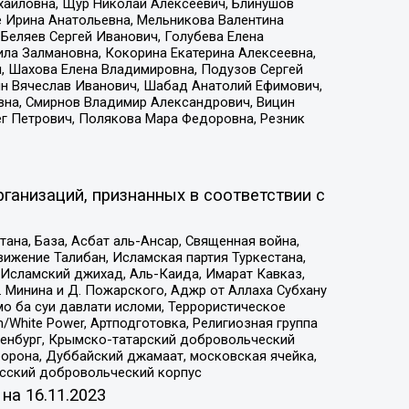
ихайловна, Щур Николай Алексеевич, Блинушов
е Ирина Анатольевна, Мельникова Валентина
Беляев Сергей Иванович, Голубева Елена
ила Залмановна, Кокорина Екатерина Алексеевна,
, Шахова Елена Владимировна, Подузов Сергей
ин Вячеслав Иванович, Шабад Анатолий Ефимович,
вна, Смирнов Владимир Александрович, Вицин
ег Петрович, Полякова Мара Федоровна, Резник
ганизаций, признанных в соответствии с
на, База, Асбат аль-Ансар, Священная война,
ижение Талибан, Исламская партия Туркестана,
Исламский джихад, Аль-Каида, Имарат Кавказ,
 Минина и Д. Пожарского, Аджр от Аллаха Субхану
о ба суи давлати исломи, Террористическое
/White Power, Артподготовка, Религиозная группа
Оренбург, Крымско-татарский добровольческий
орона, Дуббайский джамаат, московская ячейка,
усский добровольческий корпус
 на
16.11.2023