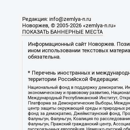
Редакция: info@zemlya-n.ru
Новоржев, © 2005-2026 «zemlya-n.ru»
ПОКАЗАТЬ БАННЕРНЫЕ МЕСТА
Информационный сайт Новоржев. Позици
ином использовании текстовых материал
обязательна.
* Перечень иностранных и международн
территории Российской Федерации:
Национальный фонд в поддержку демократии, Ин
экономическому и правовому развитию, Национ
Международный Республиканский Институт, Откры
Платформа за Демократические Выборы, Междуна
центр защиты окружающей среды и природных ресу
фонд за демократию, Джеймстаунский фонд, Прож
Фалуньгун, Фалуньгун, Коалиция по расследован
Фалуньгун, Пражский гражданский центр, Ассоци
русскоязычных европейцев, Немецко-русский об