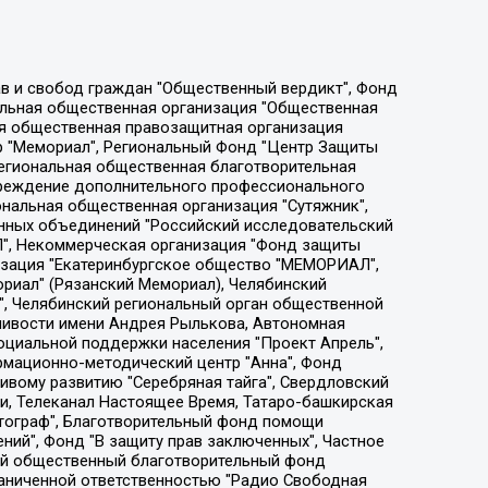
ции социально-правовых программ "Лилит", Дальневосточное общественное движение "Маяк", Санкт-Петербургская ЛГБТ-инициативная группа "Выход", Инициативная группа ЛГБТ+ "Реверс", Алексеев Андрей Викторович, Бекбулатова Таисия Львовна, Беляев Иван Михайлович, Владыкина Елена Сергеевна, Гельман Марат Александрович, Никульшина Вероника Юрьевна, Толоконникова Надежда Андреевна, Шендерович Виктор Анатольевич, Общество с ограниченной ответственностью "Данное сообщение", Общество с ограниченной ответственностью Издательский дом "Новая глава", Айнбиндер Александра Александровна, Московский комьюнити-центр для ЛГБТ+инициатив, Благотворительный фонд развития филантропии, Deutsche Welle (Германия, Kurt-Schumacher-Strasse 3, 53113 Bonn), Борзунова Мария Михайловна, Воробьев Виктор Викторович, Голубева Анна Львовна, Константинова Алла Михайловна, Малкова Ирина Владимировна, Мурадов Мурад Абдулгалимович, Осетинская Елизавета Николаевна, Понасенков Евгений Николаевич, Ганапольский Матвей Юрьевич, Киселев Евгений Алексеевич, Борухович Ирина Григорьевна, Дремин Иван Тимофеевич, Дубровский Дмитрий Викторович, Красноярская региональная общественная организация поддержки и развития альтернативных образовательных технологий и межкультурных коммуникаций "ИНТЕРРА", Маяковская Екатерина Алексеевна, Фейгин Марк Захарович, Филимонов Андрей Викторович, Дзугкоева Регина Николаевна, Доброхотов Роман Александрович, Дудь Юрий Александрович, Елкин Сергей Владимирович, Кругликов Кирилл Игоревич, Сабунаева Мария Леонидовна, Семенов Алексей Владимирович, Шаинян Карен Багратович, Шульман Екатерина Михайловна, Асафьев Артур Валерьевич, Вахштайн Виктор Семенович, Венедиктов Алексей Алексеевич, Лушникова Екатерина Евгеньевна, Волков Леонид Михайлович, Невзоров Александр Глебович, Пархоменко Сергей Борисович, Сироткин Ярослав Николаевич, Кара-Мурза Владимир Владимирович, Баранова Наталья Владимировна, Гозман Леонид Яковлевич, Кагарлицкий Борис Юльевич, Климарев Михаил Валерьевич, Милов Владимир Станиславович, Автономная некоммерческая организация Краснодарский центр современного искусства "Типография", Моргенштерн Алишер Тагирович, Соболь Любовь Эдуардовна, Общество с ограниченной ответственностью "ЛИЗА НОРМ", Каспаров Гарри Кимович, Ходорковский Михаил Борисович, Общество с ограниченной ответственностью "Апрельские тезисы", Данилович Ирина Брониславовна, Кашин Олег Владимирович, Петров Николай Владимирович, Пивоваров Алексей Владимирович, Соколов Михаил Владимирович, Цветкова Юлия Владимировна, Чичваркин Евгений Александрович, Комитет против пыток/Команда против пыток, Общество с ограниченной ответственностью "Первый научный", Общество с ограниченной ответственностью "Вертолет и ко", Белоцерковская Вероника Борисовна, Кац Максим Евгеньевич, Лазарева Татьяна Юрьевна, Шаведдинов Руслан Табризович, Яшин Илья Валерьевич, Общество с ограниченной ответственностью "Иноагент ААВ", Алешковский Дмитрий Петрович, Альбац Евгения Марковна, Быков Дмитрий Львович, Галямина Юлия Евгеньевна, Лойко Сергей Леонидович, Мартынов Кирилл Константинович, Медведев Сергей Александрович, Крашенинников Федор Геннадиевич, Гордеева Катерина Вл