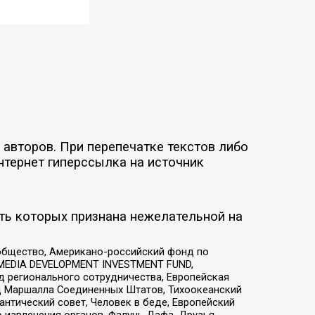
авторов. При перепечатке текстов либо
нтернет гиперссылка на источник
ть которых признана нежелательной на
общество, Американо-российский фонд по
 MEDIA DEVELOPMENT INVESTMENT FUND,
 регионального сотрудничества, Европейская
 Маршалла Соединенных Штатов, Тихоокеанский
нтический совет, Человек в беде, Европейский
 извлечения органов, Фалунь Дафа, Друзья