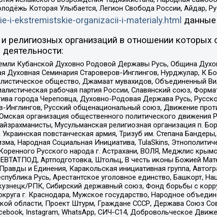
олодёжь Которая Улыбается, Легион Свобода России, Айдар, Р
ie-i-ekstremistskie-organizacii-i-materialy.html
данные
и религиозных организаций в отношении которых 
 деятельности:
земли Кубанской Духовно Родовой Державы Русь, Община Духо
 Духовная Семинария Староверов-Инглингов, Нурджулар, К Бо
листическое общество, Джамаат мувахидов, Объединенный Вил
иалистическая рабочая партия России, Славянский союз, Форма
ива города Череповца, Духовно-Родовая Держава Русь, Русск
-Инглингов, Русский общенациональный союз, Движение против
 Омская организация общественного политического движения Р
йзрахманисты, Мусульманская религиозная организация п. Бо
краинская повстанческая армия, Тризуб им. Степана Бандеры, Бр
зма, Народная Социальная Инициатива, TulaSkins, Этнополитич
оренного Русского народа г. Астрахани, ВОЛЯ, Меджлис крымс
РЕВТАТПОД, Артподготовка, Штольц, В честь иконы Божией Мате
равды и Единения, Каракольская инициативная группа, Автогра
спублика Русь, Арестантское уголовное единство, Башкорт, Наци
окузнецк/РПК, Сибирский державный союз, Фонд борьбы с кор
округа г. Краснодара, Мужское государство, Народное объедин
ой области, Проект Штурм, Граждане СССР, Держава Союз Сов
Facebook, Instagram, WhatsApp, СИЧ-С14, Добровольческое Движ