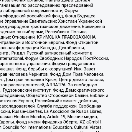
рганизация по расследованию преследований
тр либеральной современности, Форум
 Оксфордский российский фонд, Фонд Будущее
е Управление Евангельских Христиан Украинской
еждународное христианское движение, Всемирный
людению за выборами, Республика Польша,
народных Отношений, КРИМСЬКА ПРАВОЗАХИСНА
ы Центральной и Восточной Европы, Фонд Открытой
иональная федерация Канады, Декабристы,
тр , Риддл, Русский антивоенный комитет в
nternational, Форум Свободных Народов ПостРоссии,
дарственного управления, Форум гражданского
рнешнл, Фонд борьбы с коррупцией Инк, Завет
прав человека Чернигов, Фонд Дом Прав Человека,
н, Дом прав человека Крым, Центр дикого лосося,
стов расследователей, АЛЛАТРА, За свободную
д, Гудзоновский институт, Фонд Демократического
сследований, Общество Сторожевой башни, Библии и
сточная Европа, Российский комитет действия,
-расследователей, Служба поддержки, Свободная
 Russie-Libertes, La Asocicion de Rusos Libres,
an Election Monitor, Article 19, Мнение медиа,
Европы, Фонд имени Фридриха Эберта, XZ gGmbH,
ls for International Education, Cultural Vistas,