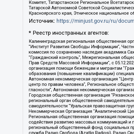
Комитет, Татарстанское Региональное Всетатар
Татарской Автономной Советской Социалистическ
Красноярского края, Этническое национальное о
Источник:
https://minjust.gov.ru/ru/doc
* Реестр иностранных агентов:
Калининградская региональная общественная организация "Экозащита!-Женсовет", Фонд содействия защите прав и свобод граждан "Общественный вердикт", Фонд "Институт Развития Свободы Информации", Частное учреждение "Информационное агентство МЕМО. РУ", Региональная общественная организация "Общественная комиссия по сохранению наследия академика Сахарова", Фонд поддержки свободы прессы, Санкт-Петербургская общественная правозащитная организация "Гражданский контроль", Межрегиональная общественная организация "Информационно-просветительский центр "Мемориал", Региональный Фонд "Центр Защиты Прав Средств Массовой Информации", с 05.12.2023 Фонд "Центр Защиты Прав Средств массовой информации", Региональная общественная благотворительная организация помощи беженцам и мигрантам "Гражданское содействие", Негосударственное образовательное учреждение дополнительного профессионального образования (повышение квалификации) специалистов "АКАДЕМИЯ ПО ПРАВАМ ЧЕЛОВЕКА", Свердловская региональная общественная организация "Сутяжник", Автономная некоммерческая организация "Центр независимых социологических исследований", Союз общественных объединений "Российский исследовательский центр по правам человека", Региональное общественное учреждение научно-информационный центр "МЕМОРИАЛ", Некоммерческая организация "Фонд защиты гласности", Автономная некоммерческая организация "Институт прав человека", Городская общественная организация "Екатеринбургское общество "МЕМОРИАЛ", Городская общественная организация "Рязанское историко-просветительское и правозащитное общество "Мемориал" (Рязанский Мемориал), Челябинский региональный орган общественной самодеятельности – женское общественное объединение "Женщины Евразии", Челябинский региональный орган общественной самодеятельности "Уральская правозащитная группа", Фонд содействия защите здоровья и социальной справедливости имени Андрея Рылькова, Автономная Некоммерческая Организация "Аналитический Центр Юрия Левады", Автономная некоммерческая организация социальной поддержки населения "Проект Апрель", Региональная общественная организация помощи женщинам и детям, находящимся в кризисной ситуации "Информационно-методический центр "Анна", Фонд содействия развитию массовых коммуникаций и правовому просвещению "Так-так-Так", Фонд содействия устойчивому развитию "Серебряная тайга", Свердловский региональный общественный фонд социальных проектов "Новое время", "Idel.Реалии", Кавказ.Реалии, Крым.Реалии, Телеканал Настоящее Время, Татаро-башкирская служба Радио Свобода (Azatliq Radiosi), Радио Свободная Европа/Радио Свобода (PCE/PC), "Сибирь.Реалии", "Фактограф", Благотворительный фонд помощи осужденным и их семьям, Автономная некоммерческая организация "Институт глобализации и социальных движений", Фонд "В защиту прав заключенных", Частное учреждение "Центр поддержки и содействия развитию средств массовой информации", Пензенский региональный общественный благотворительный фонд "Гражданский союз", "Север.Реалии", Некоммерческая организация Фонд "Правовая инициатива", 