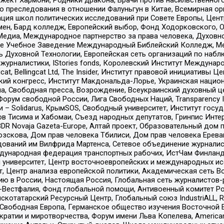
ию преследования в отношении Фалуньгун в Китае, Всемирная о
ация школ политических исследований при Совете Европы, Цен
мен, Бард колледж, Европейский выбор, Фонд Ходорковского,
едиа, Международное партнерство за права человека, Духовно
ое Учебное Заведение Международный Библейский Колледж, М
ь Духовной Технологии, Европейская сеть организаций по наб
урналистики, IStories fonds, Королевский Институт Между
gcat, Bellingcat Ltd, The Insider, Институт правовой инициатив
инский конгресс, Институт Макдональда-Лорье, Украинская нац
, Свободная пресса, Возрождение, Всеукраинский духовный цен
орум свободной России, Лига Свободных Наций, Transparеncy I
– Solidarus, КрымSOS, Свободный университет, Институт госу
в Тисима и Хабомаи, Съезд народных депутатов, Гринпис Инте
DR Novaja Gazeta-Europe, Алтай проект, Образовательный дом 
зскова, Дом прав человека Тбилиси, Дом прав человека Ерева
едований им Вилфрида Мартенса, Сетевое объединение журнали
Международная федерация транспортных рабочих, ИстЧам Финлан
й университет, Центр восточноевропейских и международных и
, Центр анализа европейской политики, Академическая сеть Во
ю в России, Настоящая Россия, Глобальная сеть журналистов
естфалия, Фонд глобальной помощи, Антивоенный комитет России,
татарский Ресурсный Центр, Глобальный союз IndustriALL, Russi
 Свободная Европа, Германское общество изучения Восточной 
и и миротворчества, Форум имени Льва Копелева, American Counci