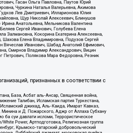
тович, Гасан Ольга Павловна, Паутов Юрий
ровна, Чуркина Наталья Валерьевна, Акимова
 Гудков Лев Дмитриевич, Илларионова Юлия
ихайловна, Щур Николай Алексеевич, Блинушов
е Ирина Анатольевна, Мельникова Валентина
Беляев Сергей Иванович, Голубева Елена
ила Залмановна, Кокорина Екатерина Алексеевна,
, Шахова Елена Владимировна, Подузов Сергей
ин Вячеслав Иванович, Шабад Анатолий Ефимович,
вна, Смирнов Владимир Александрович, Вицин
ег Петрович, Полякова Мара Федоровна, Резник
ганизаций, признанных в соответствии с
на, База, Асбат аль-Ансар, Священная война,
ижение Талибан, Исламская партия Туркестана,
Исламский джихад, Аль-Каида, Имарат Кавказ,
 Минина и Д. Пожарского, Аджр от Аллаха Субхану
о ба суи давлати исломи, Террористическое
/White Power, Артподготовка, Религиозная группа
Оренбург, Крымско-татарский добровольческий
орона, Дуббайский джамаат, московская ячейка,