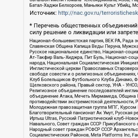
Батал-Хаджи Белхороев, Маньяки Культ Убийц, М
Источник:
http://nac.gov.ru/terroristichesk
* Перечень общественных объединений 
силу решение о ликвидации или запрете
Национал-большевистская партия, ВЕК РА, Рада 
Славянская Община Капища Веды Перуна, Мужская
Русское национальное единство, Национал-социа
Ат-Такфир Валь-Хиджра, Пит Буль, Национал-соц
народа, Национальная Социалистическая Инициат
Инглистической церкви Православных Староверов
свободе совести и о религиозных объединениях,
Клуб Болельщиков Футбольного Клуба Динамо, Фа
Щелковского района, Правый сектор, УНА - УНСО, У
Религиозное объединение последователей инглии
объединение Атака, Мечеть Мирмамеда, Община К
противодействии экстремистской деятельности, 
Молодежная правозащитная группа МПГ, Курсом П
Благотворительный пансионат Ак Умут, Русская ре
Иртыш Ultras, Русский Патриотический клуб-Нов
Навального, Совет граждан СССР Прикубанского 
Народный совет граждан РСФСР СССР Архангельск
Социалистических Районов, Meta Platforms Inc, 