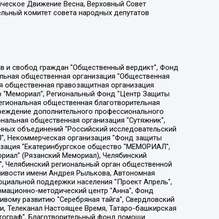
ическое Движение Весна, Верховный Совет
ельный комитет совета народных депутатов
ции социально-правовых программ "Лилит", Дальневосточное общественное движение "Маяк", Санкт-Петербургская ЛГБТ-инициативная группа "Выход", Инициативная группа ЛГБТ+ "Реверс", Алексеев Андрей Викторович, Бекбулатова Таисия Львовна, Беляев Иван Михайлович, Владыкина Елена Сергеевна, Гельман Марат Александрович, Никульшина Вероника Юрьевна, Толоконникова Надежда Андреевна, Шендерович Виктор Анатольевич, Общество с ограниченной ответственностью "Данное сообщение", Общество с ограниченной ответственностью Издательский дом "Новая глава", Айнбиндер Александра Александровна, Московский комьюнити-центр для ЛГБТ+инициатив, Благотворительный фонд развития филантропии, Deutsche Welle (Германия, Kurt-Schumacher-Strasse 3, 53113 Bonn), Борзунова Мария Михайловна, Воробьев Виктор Викторович, Голубева Анна Львовна, Константинова Алла Михайловна, Малкова Ирина Владимировна, Мурадов Мурад Абдулгалимович, Осетинская Елизавета Николаевна, Понасенков Евгений Николаевич, Ганапольский Матвей Юрьевич, Киселев Евгений Алексеевич, Борухович Ирина Григорьевна, Дремин Иван Тимофеевич, Дубровский Дмитрий Викторович, Красноярская региональная общественная организация поддержки и развития альтернативных образовательных технологий и межкультурных коммуникаций "ИНТЕРРА", Маяковская Екатерина Алексеевна, Фейгин Марк Захарович, Филимонов Андрей Викторович, Дзугкоева Регина Николаевна, Доброхотов Роман Александрович, Дудь Юрий Александрович, Елкин Сергей Владимирович, Кругликов Кирилл Игоревич, Сабунаева Мария Леонидовна, Семенов Алексей Владимирович, Шаинян Карен Багратович, Шульман Екатерина Михайловна, Асафьев Артур Валерьевич, Вахштайн Виктор Семенович, Венедиктов Алексей Алексеевич, Лушникова Екатерина Евгеньевна, Волков Леонид Михайлович, Невзоров Александр Глебович, Пархоменко Сергей Борисович, Сироткин Ярослав Николаевич, Кара-Мурза Владимир Владимирович, Баранова Наталья Владимировна, Гозман Леонид Яковлевич, Кагарлицкий Борис Юльевич, Климарев Михаил Валерьевич, Милов Владимир Станиславович, Автономная некоммерческая организация Краснодарский центр современного искусства "Типография", Моргенштерн Алишер Тагирович, Соболь Любовь Эдуардовна, Общество с ограниченной ответственностью "ЛИЗА НОРМ", Каспаров Гарри Кимович, Ходорковский Михаил Борисович, Общество с ограниченной ответственностью "Апрельские тезисы", Данилович Ирина Брониславовна, Кашин Олег Владимирович, Петров Николай Владимирович, Пивоваров Алексей Владимирович, Соколов Михаил Владимирович, Цветкова Юлия Владимировна, Чичваркин Евгений Александрович, Комитет против пыток/Команда против пыток, Общество с ограниченной ответственностью "Первый научный", Общество с ограниченной ответственностью "Вертолет и ко", Белоцерковская Вероника Борисовна, Кац Максим Евгеньевич, Лазарева Татьяна Юрьевна, Шаведдинов Руслан Табризович, Яшин Илья Валерьевич, Общество с ограниченной ответственностью "Иноагент ААВ", Алешковский Дмитрий Петрович, Альбац Евгения Марковна, Быков Дмитрий Львович, Галямина Юлия Евгеньевна, Лойко Сергей Леонидович, Мартынов Кирилл Константинович, Медведев Сергей Александрович, Крашенинников Федор Геннадиевич, Гордеева Катерина Вл