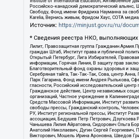
Institute of International Education, Антивоенн
Российско-канадский демократический альянс, 
Свободу, Фонд имени Фридриха Науманна за свобо
Karelia, Вернись живым, Фридом Хаус, СОТА меди
Источник:
https://minjust.gov.ru/ru/doc
* Сведения реестра НКО, выполняющих 
Лилит, Правозащитная группа Гражданин.Армия.П
граждан Штаб, Институт права и публичной поли
Открытый Петербург, Лига Избирателей, Правова
информации, Горячая Линия, В защиту прав закл
Благотворительный фонд охраны здоровья и защи
Серебряная тайга, Так-Так-Так, Сова, центр Анн
Парк Гагарина, Фонд имени Андрея Рылькова, Сф
гласности, Российский исследовательский центр 
Гражданское действие, Центр независимых соци
организаций, Частное учреждение в Калининград
Средств Массовой Информации, Институт развити
свободы прессы, Гражданский контроль, Человек
РУ, Институт региональной прессы, Институт Ра
ассоциация, Бедушев Петр Петрович, Дзугкоева 
Чанышева Лилия Айратовна, Сидорович Ольга Бори
Анатолий Николаевич, Дугин Сергей Георгиевич, 
Викторович, Мошель Ирина Ароновна, Шведов Гри