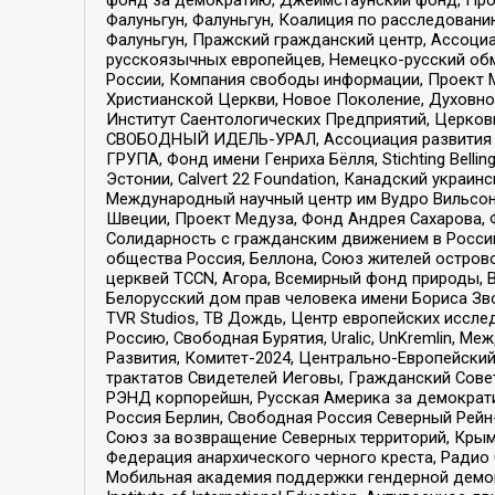
Фалуньгун, Фалуньгун, Коалиция по расследован
Фалуньгун, Пражский гражданский центр, Ассоци
русскоязычных европейцев, Немецко-русский об
России, Компания свободы информации, Проект М
Христианской Церкви, Новое Поколение, Духовн
Институт Саентологических Предприятий, Церков
СВОБОДНЫЙ ИДЕЛЬ-УРАЛ, Ассоциация развития ж
ГРУПА, Фонд имени Генриха Бёлля, Stichting Bellin
Эстонии, Calvert 22 Foundation, Канадский укра
Международный научный центр им Вудро Вильсона
Швеции, Проект Медуза, Фонд Андрея Сахарова, Ф
Солидарность с гражданским движением в России 
общества Россия, Беллона, Союз жителей острово
церквей TCCN, Агора, Всемирный фонд природы, B
Белорусский дом прав человека имени Бориса Зво
TVR Studios, ТВ Дождь, Центр европейских иссл
Россию, Свободная Бурятия, Uralic, UnKremlin, 
Развития, Комитет-2024, Центрально-Европейски
трактатов Свидетелей Иеговы, Гражданский Совет
РЭНД корпорейшн, Русская Америка за демократи
Россия Берлин, Свободная Россия Северный Рейн-В
Союз за возвращение Северных территорий, Крымско
Федерация анархического черного креста, Радио
Мобильная академия поддержки гендерной демократи