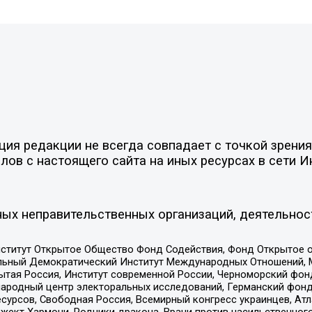
я редакции не всегда совпадает с точкой зрения 
ов с настоящего сайта на иных ресурсах в сети И
ых неправительственных организаций, деятельнос
ститут Открытое Общество Фонд Содействия, Фонд Открытое 
альный Демократический Институт Международных Отношений,
тая Россия, Институт современной России, Черноморский фонд
родный центр электоральных исследований, Германский фонд
рсов, Свободная Россия, Всемирный конгресс украинцев, Атла
ект Хармони, Родники дракона, Врачи против насильственного