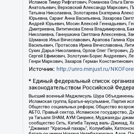
Исламов Тимур Рифгатович, Романова Ольга Евге
Анатольевич, Верховский Александр Маркович, П
Татьяна Николаевна, Золотарева Екатерина Алек
Юрьевна, Саранг Анна Васильевна, Захарова Свет
Андрей Юрьевич, Мосин Алексей Геннадьевич, Ге
Дмитриевна, Вититинова Елена Владимировна, Ба
Николаевна, Ганнушкина Светлана Алексеевна, За
Шуманов Илья Вячеславович, Арапова Галина Юрь
Васильевич, Протасова Ирина Вячеславовна, Лит
Сухих Дарья Николаевна, Орлов Олег Петрович, 
Сергей Ефимович, Золотухин Борис Андреевич, Л
Генри Маркович, Захаров Герман Константинович
Источник:
http://unro.minjust.ru/NKOFore
* Единый федеральный список организа
законодательством Российской Федера
Высший военный Маджлисуль Шура Объединенных с
Исламская группа, Братья-мусульмане, Партия ис
Общество социальных реформ, Общество возрожд
АБТО, Правый сектор, Исламское государство, Д
уа Тагьаля SHAM, АУМ Синрике, Муджахеды джама
сообщество Сеть, Катиба Таухид валь-Джихад, Хай
“Джамаат “Красный пахарь”, Колумбайн, Хатлонск
батальон имени Номана Челебиджихана, Азов, Па