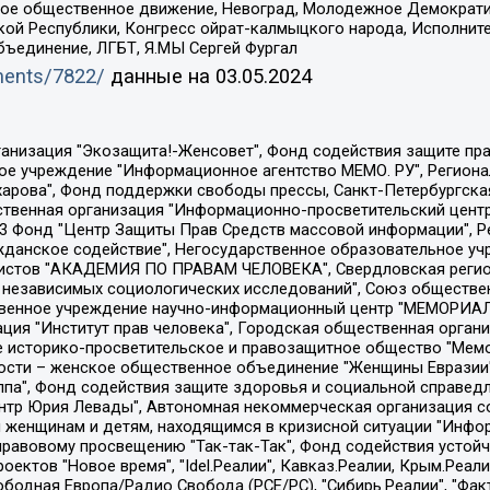
ское общественное движение, Невоград, Молодежное Демократ
ой Республики, Конгресс ойрат-калмыцкого народа, Исполнит
бъединение, ЛГБТ, Я.МЫ Сергей Фургал
uments/7822/
данные на
03.05.2024
Общество с ограниченной ответственностью "Радио Свободная Европа/Радио Свобода", Чешское информационное агентство "MEDIUM-ORIENT", Красноярская региональная общественная организация "Мы против СПИДа", Камалягин Денис Николаевич, Маркелов Сергей Евгеньевич, Пономарев Лев Александрович, Савицкая Людмила Алексеевна, Автономная некоммерческая организация "Центр по работе с проблемой насилия "НАСИЛИЮ.НЕТ", Межрегиональный профессиональный союз работников здравоохранения "Альянс врачей", Юридическое лицо, зарегистрированное в Латвийской Республике, SIA "Medusa Project" (регистрационный номер 40103797863, дата регистрации 10.06.2014), Некоммерческая организация "Фонд по борьбе с коррупцией", Автономная некоммерческая организация "Институт права и публичной политики", Баданин Роман Сергеевич, Гликин Максим Александрович, Железнова Мария Михайловна, Лукьянова Юлия Сергеевна, Маетная Елизавета Витальевна, Маняхин Петр Борисович, Чуракова Ольга Владимировна, Ярош Юлия Петровна, Юридическое лицо "The Insider SIA", зарегистрированное в Риге, Латвийская Республика (дата регистрации 26.06.2015), являющееся администратором доменного имени интернет-издания "The Insider SIA", https://theins.ru, Постернак Алексей Евгеньевич, Рубин Михаил Аркадьевич, Анин Роман Александрович, Юридическое лицо Istories fonds, зарегистрированное в Латвийской Республике (регистрационный номер 50008295751, дата регистрации 24.02.2020), Великовский Дмитрий Александрович, Долинина Ирина Николаевна, Мароховская Алеся Алексеевна, Шлейнов Роман Юрьевич, Шмагун Олеся Валентиновна, Общество с ограниченной ответственностью "Альтаир 2021", Общество с ограниченной ответственностью "Вега 2021", Общество с ограниченной ответственностью "Главный редактор 2021", Общество с ограниченной ответственностью "Ромашки монолит", Важенков Артем Валерьевич, Ивановская областная общественная организация "Центр гендерных исследований", Гурман Юрий Альбертович, Медиапроект "ОВД-Инфо", Егоров Владимир Владимирович, Жилинский Владимир Александрович, Общество с ограниченной ответственностью "ЗП", Иванова София Юрьевна, Карезина Инна Павловна, Кильтау Екатерина Викторовна, Петров Алексей Викторович, Пискунов Сергей Евгеньевич, Смирнов Сергей Сергеевич, Тихонов Михаил Сергеевич, Общество с ограниченной ответственностью "ЖУРНАЛИСТ-ИНОСТРАННЫЙ АГЕНТ", Арапова Галина Юрьевна, Вольтская Татьяна Анатольевна, Американская компания "Mason G.E.S. Anonymous Foundation" (США), являющаяся владельцем интернет-издания https://mnews.world/, Компания "Stichting Bellingcat", зарегистрированная в Нидерландах (дата регистрации 11.07.2018), Захаров Андрей Вячеславович, Клепиковская Екатерина Дмитриевна, Общество с ограниченной ответственностью "МЕМО", Перл Роман Александрович, Симонов Евгений Алексеевич, Соловьева Елена Анатольевна, Сотников Даниил Владимирович, Сурначева Елизавета Дмитриевна, Автономная некоммерческая организация по защите прав человека и информированию населения "Якутия – Наше Мнение", Общество с ограниченной ответственностью "Москоу диджитал медиа", с 26.01.2023 Общество с ограниченной ответственностью "Чайка Белые сады", Ветошкина Валерия Валерьевна, Заговора Максим Александрович, Межрегиональное общественное движение "Российская ЛГБТ - сеть", Оленичев Максим Владимирович, Павлов Иван Юрьевич, Скворцова Елена Сергеевна, Общество с ограниченной ответственностью "Как бы инагент", Кочетков Игорь Викторович, Общество с ограниченной ответственностью "Честные выборы", Еланчик Олег Александрович, Общество с ограниченной ответственностью "Нобелевский призыв", Гималова Регина Эмилевна, Григорьев Андрей Валерьевич, Григорьева Алина Александровна, Ассоциация по содействию защите прав призывников, альтернативнослужащих и военнослужащих "Правозащитная группа "Гражданин.Армия.Право", Хисамова Регина Фаритовна, Автономная некоммерческая организация по реализа