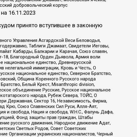
усский добровольческий корпус
 на
16.11.2023
судом принято вступившее в законную
вного Управления Асгардской Веси Беловодья,
годержавию, Таблиги Джамаат, Свидетели Иеговы,
айат Кабарды, Балкарии и Карачая, Союз славян,
т-18, Благородный Орден Дьявола, Армия воли
ое национальное единство, Древнерусской
 нелегальной иммиграции, Кровь и Честь, О
усское национальное единство, Северное Братство,
ровский, Община Коренного Русского народа
атство, Белый Крест, Misanthropic division,
еское объединение Русские, Русское национальное
котатарского народа, Рубеж Севера, ТОЙС, О
ри Державная, Сектор 16, Независимость, Фирма,
д Крю, Союз Славянских Сил Руси, Алля-Аят,
я и свобода, Нация и свобода, W.H.С., Фалунь Дафа,
рупцией, Фонд защиты прав граждан, Штабы
ение русского движения, Народное движение Адат,
етских Светлых Родов, Совет Советских
ение Организации украинских националистов, Черный