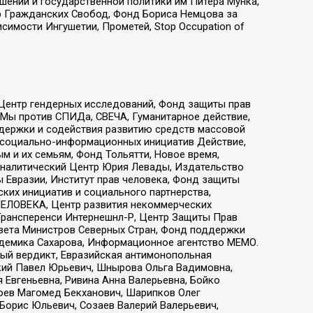
ошений и государственной политики им Питера Мунка,
 Гражданских Свобод, Фонд Бориса Немцова за
имости Ингушетии, Прометей, Stop Occupation of
 Центр гендерных исследований, Фонд защиты прав
 Мы против СПИДа, СВЕЧА, Гуманитарное действие,
ддержки и содействия развитию средств массовой
р социально-информационных инициатив Действие,
 и их семьям, Фонд Тольятти, Новое время,
, Аналитический Центр Юрия Левады, Издательство
 Евразии, Институт прав человека, Фонд защиты
ких инициатив и социального партнерства,
ЕЛОВЕКА, Центр развития некоммерческих
 Трансперенси Интернешнл-Р, Центр Защиты Прав
овета Министров Северных Стран, Фонд поддержки
адемика Сахарова, Информационное агентство МЕМО.
ый вердикт, Евразийская антимонопольная
кий Павел Юрьевич, Шнырова Ольга Вадимовна,
 Евгеньевна, Ривина Анна Валерьевна, Бойко
хоев Магомед Бекханович, Шарипков Олег
Борис Юльевич, Созаев Валерий Валерьевич,