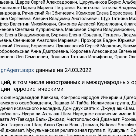
ньевна, Щаров Сергей Алексадрович, Цирульников Борис Альбер
ислакова-Паркер Марина Петровна, Кочеткова Татьяна Владими
сандровна, Рачинский Ян Збигневич, Жемкова Елена Борисовна,
лана Сергеевна, Аверин Владимир Анатольевич, Щур Татьяна М
фтер Валентин Михайлович, Симонов Алексей Кириллович, Флиг
женова Светлана Куприяновна, Максимов Сергей Владимирович, 
кс Елена Владимировна, Буртина Елена Юрьевна, Гендель Людм
евна, Свечников Анатолий Мариевич, Прохоров Вадим Юрьевич
инский Леонид Борисович, Лукашевский Сергей Маркович, Бахм
Добровольская Анна Дмитриевна, Королева Александра Евгенье
евинсон Лев Семенович, Локшина Татьяна Иосифовна, Орлов Ол
ignAgent.aspx
данные на
24.03.2022
ций, в том числе иностранных и международных ор
ции террористическими:
ил моджахедов Кавказа, Конгресс народов Ичкерии и Дагеста
ламского освобождения, Лашкар-И-Тайба, Исламская группа, Дв
ения исламского наследия, Дом двух святых, Джунд аш-Шам, 
жабха аль-Нусра ли-Ахль аш-Шам, Народное ополчение имени К.
ата Ат-Тавхида Валь-Джихад, Чистопольский Джамаат, Рохнам
ят Тахрир аш-Шам, Ахлю Сунна Валь Джамаа, National Socialism
ий джамаат, Мусульманская религиозная группа п. Кушкуль г. 
ртия исламского возрождения Таджикистана, Народная самооб