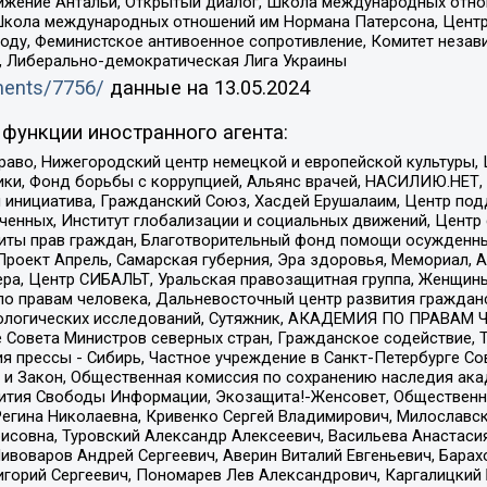
ое движение Антальи, Открытый диалог, Школа международных отн
Школа международных отношений им Нормана Патерсона, Центр
ду, Феминистское антивоенное сопротивление, Комитет независ
а, Либерально-демократическая Лига Украины
uments/7756/
данные на
13.05.2024
функции иностранного агента:
раво, Нижегородский центр немецкой и европейской культуры,
тики, Фонд борьбы с коррупцией, Альянс врачей, НАСИЛИЮ.НЕТ,
я инициатива, Гражданский Союз, Хасдей Ерушалаим, Центр по
юченных, Институт глобализации и социальных движений, Цент
ты прав граждан, Благотворительный фонд помощи осужденным
а, Проект Апрель, Самарская губерния, Эра здоровья, Мемориал
ера, Центр СИБАЛЬТ, Уральская правозащитная группа, Женщины
по правам человека, Дальневосточный центр развития гражданс
ологических исследований, Сутяжник, АКАДЕМИЯ ПО ПРАВАМ Ч
е Совета Министров северных стран, Гражданское содействие,
я прессы - Сибирь, Частное учреждение в Санкт-Петербурге С
 и Закон, Общественная комиссия по сохранению наследия ак
звития Свободы Информации, Экозащита!-Женсовет, Общественн
Регина Николаевна, Кривенко Сергей Владимирович, Милославс
совна, Туровский Александр Алексеевич, Васильева Анастасия
Пивоваров Андрей Сергеевич, Аверин Виталий Евгеньевич, Бара
горий Сергеевич, Пономарев Лев Александрович, Каргалицкий 