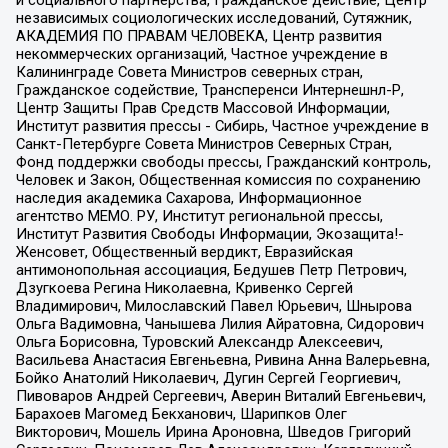
и социального партнерства, Гражданское действие, Центр
независимых социологических исследований, Сутяжник,
АКАДЕМИЯ ПО ПРАВАМ ЧЕЛОВЕКА, Центр развития
некоммерческих организаций, Частное учреждение в
Калининграде Совета Министров северных стран,
Гражданское содействие, Трансперенси Интернешнл-Р,
Центр Защиты Прав Средств Массовой Информации,
Институт развития прессы - Сибирь, Частное учреждение в
Санкт-Петербурге Совета Министров Северных Стран,
Фонд поддержки свободы прессы, Гражданский контроль,
Человек и Закон, Общественная комиссия по сохранению
наследия академика Сахарова, Информационное
агентство МЕМО. РУ, Институт региональной прессы,
Институт Развития Свободы Информации, Экозащита!-
Женсовет, Общественный вердикт, Евразийская
антимонопольная ассоциация, Бедушев Петр Петрович,
Дзугкоева Регина Николаевна, Кривенко Сергей
Владимирович, Милославский Павел Юрьевич, Шнырова
Ольга Вадимовна, Чанышева Лилия Айратовна, Сидорович
Ольга Борисовна, Туровский Александр Алексеевич,
Васильева Анастасия Евгеньевна, Ривина Анна Валерьевна,
Бойко Анатолий Николаевич, Дугин Сергей Георгиевич,
Пивоваров Андрей Сергеевич, Аверин Виталий Евгеньевич,
Барахоев Магомед Бекханович, Шарипков Олег
Викторович, Мошель Ирина Ароновна, Шведов Григорий