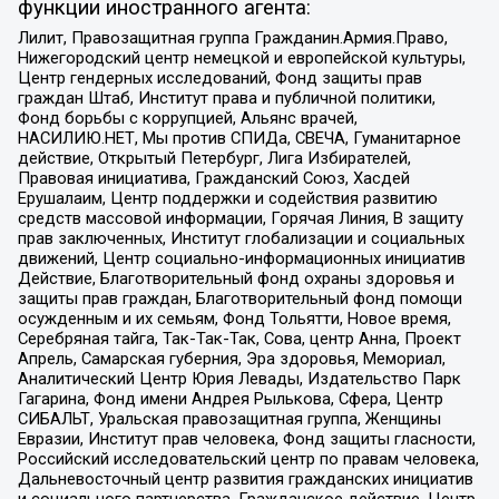
функции иностранного агента:
Лилит, Правозащитная группа Гражданин.Армия.Право,
Нижегородский центр немецкой и европейской культуры,
Центр гендерных исследований, Фонд защиты прав
граждан Штаб, Институт права и публичной политики,
Фонд борьбы с коррупцией, Альянс врачей,
НАСИЛИЮ.НЕТ, Мы против СПИДа, СВЕЧА, Гуманитарное
действие, Открытый Петербург, Лига Избирателей,
Правовая инициатива, Гражданский Союз, Хасдей
Ерушалаим, Центр поддержки и содействия развитию
средств массовой информации, Горячая Линия, В защиту
прав заключенных, Институт глобализации и социальных
движений, Центр социально-информационных инициатив
Действие, Благотворительный фонд охраны здоровья и
защиты прав граждан, Благотворительный фонд помощи
осужденным и их семьям, Фонд Тольятти, Новое время,
Серебряная тайга, Так-Так-Так, Сова, центр Анна, Проект
Апрель, Самарская губерния, Эра здоровья, Мемориал,
Аналитический Центр Юрия Левады, Издательство Парк
Гагарина, Фонд имени Андрея Рылькова, Сфера, Центр
СИБАЛЬТ, Уральская правозащитная группа, Женщины
Евразии, Институт прав человека, Фонд защиты гласности,
Российский исследовательский центр по правам человека,
Дальневосточный центр развития гражданских инициатив