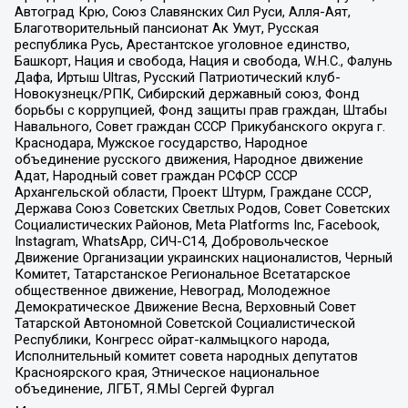
Автоград Крю, Союз Славянских Сил Руси, Алля-Аят,
Благотворительный пансионат Ак Умут, Русская
республика Русь, Арестантское уголовное единство,
Башкорт, Нация и свобода, Нация и свобода, W.H.С., Фалунь
Дафа, Иртыш Ultras, Русский Патриотический клуб-
Новокузнецк/РПК, Сибирский державный союз, Фонд
борьбы с коррупцией, Фонд защиты прав граждан, Штабы
Навального, Совет граждан СССР Прикубанского округа г.
Краснодара, Мужское государство, Народное
объединение русского движения, Народное движение
Адат, Народный совет граждан РСФСР СССР
Архангельской области, Проект Штурм, Граждане СССР,
Держава Союз Советских Светлых Родов, Совет Советских
Социалистических Районов, Meta Platforms Inc, Facebook,
Instagram, WhatsApp, СИЧ-С14, Добровольческое
Движение Организации украинских националистов, Черный
Комитет, Татарстанское Региональное Всетатарское
общественное движение, Невоград, Молодежное
Демократическое Движение Весна, Верховный Совет
Татарской Автономной Советской Социалистической
Республики, Конгресс ойрат-калмыцкого народа,
Исполнительный комитет совета народных депутатов
Красноярского края, Этническое национальное
объединение, ЛГБТ, Я.МЫ Сергей Фургал