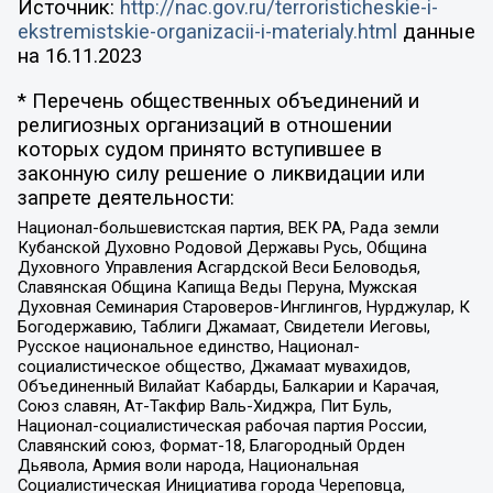
Источник:
http://nac.gov.ru/terroristicheskie-i-
ekstremistskie-organizacii-i-materialy.html
данные
на
16.11.2023
* Перечень общественных объединений и
религиозных организаций в отношении
которых судом принято вступившее в
законную силу решение о ликвидации или
запрете деятельности:
Национал-большевистская партия, ВЕК РА, Рада земли
Кубанской Духовно Родовой Державы Русь, Община
Духовного Управления Асгардской Веси Беловодья,
Славянская Община Капища Веды Перуна, Мужская
Духовная Семинария Староверов-Инглингов, Нурджулар, К
Богодержавию, Таблиги Джамаат, Свидетели Иеговы,
Русское национальное единство, Национал-
социалистическое общество, Джамаат мувахидов,
Объединенный Вилайат Кабарды, Балкарии и Карачая,
Союз славян, Ат-Такфир Валь-Хиджра, Пит Буль,
Национал-социалистическая рабочая партия России,
Славянский союз, Формат-18, Благородный Орден
Дьявола, Армия воли народа, Национальная
Социалистическая Инициатива города Череповца,