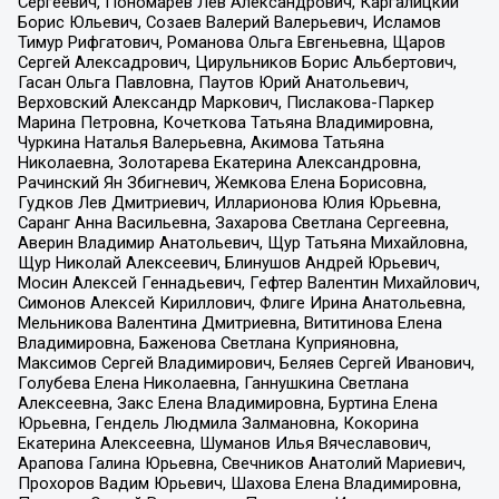
Сергеевич, Пономарев Лев Александрович, Каргалицкий
Борис Юльевич, Созаев Валерий Валерьевич, Исламов
Тимур Рифгатович, Романова Ольга Евгеньевна, Щаров
Сергей Алексадрович, Цирульников Борис Альбертович,
Гасан Ольга Павловна, Паутов Юрий Анатольевич,
Верховский Александр Маркович, Пислакова-Паркер
Марина Петровна, Кочеткова Татьяна Владимировна,
Чуркина Наталья Валерьевна, Акимова Татьяна
Николаевна, Золотарева Екатерина Александровна,
Рачинский Ян Збигневич, Жемкова Елена Борисовна,
Гудков Лев Дмитриевич, Илларионова Юлия Юрьевна,
Саранг Анна Васильевна, Захарова Светлана Сергеевна,
Аверин Владимир Анатольевич, Щур Татьяна Михайловна,
Щур Николай Алексеевич, Блинушов Андрей Юрьевич,
Мосин Алексей Геннадьевич, Гефтер Валентин Михайлович,
Симонов Алексей Кириллович, Флиге Ирина Анатольевна,
Мельникова Валентина Дмитриевна, Вититинова Елена
Владимировна, Баженова Светлана Куприяновна,
Максимов Сергей Владимирович, Беляев Сергей Иванович,
Голубева Елена Николаевна, Ганнушкина Светлана
Алексеевна, Закс Елена Владимировна, Буртина Елена
Юрьевна, Гендель Людмила Залмановна, Кокорина
Екатерина Алексеевна, Шуманов Илья Вячеславович,
Арапова Галина Юрьевна, Свечников Анатолий Мариевич,
Прохоров Вадим Юрьевич, Шахова Елена Владимировна,