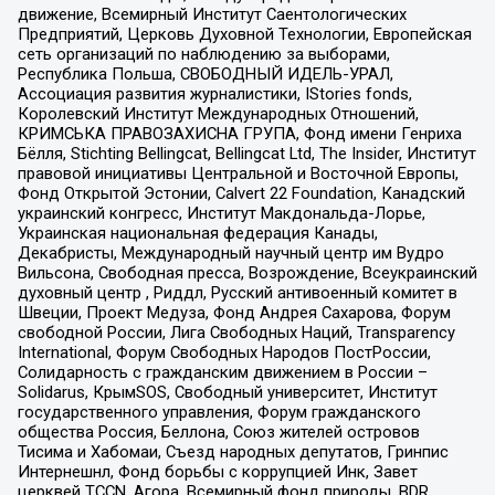
движение, Всемирный Институт Саентологических
Предприятий, Церковь Духовной Технологии, Европейская
сеть организаций по наблюдению за выборами,
Республика Польша, СВОБОДНЫЙ ИДЕЛЬ-УРАЛ,
Ассоциация развития журналистики, IStories fonds,
Королевский Институт Международных Отношений,
КРИМСЬКА ПРАВОЗАХИСНА ГРУПА, Фонд имени Генриха
Бёлля, Stichting Bellingcat, Bellingcat Ltd, The Insider, Институт
правовой инициативы Центральной и Восточной Европы,
Фонд Открытой Эстонии, Calvert 22 Foundation, Канадский
украинский конгресс, Институт Макдональда-Лорье,
Украинская национальная федерация Канады,
Декабристы, Международный научный центр им Вудро
Вильсона, Свободная пресса, Возрождение, Всеукраинский
духовный центр , Риддл, Русский антивоенный комитет в
Швеции, Проект Медуза, Фонд Андрея Сахарова, Форум
свободной России, Лига Свободных Наций, Transparеncy
International, Форум Свободных Народов ПостРоссии,
Солидарность с гражданским движением в России –
Solidarus, КрымSOS, Свободный университет, Институт
государственного управления, Форум гражданского
общества Россия, Беллона, Союз жителей островов
Тисима и Хабомаи, Съезд народных депутатов, Гринпис
Интернешнл, Фонд борьбы с коррупцией Инк, Завет
церквей TCCN, Агора, Всемирный фонд природы, BDR