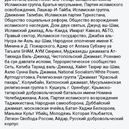
Исламская группа, Братья-мусульмане, Партия исламского
освобождения, Лашкар-И-Тайба, Исламская группа,
Движение Талибан, Исламская партия Туркестана,
Общество социальных реформ, Общество возрождения
исламского наследия, Дом двух святых, Джунд аш-Шам,
Исламский джихад, Аль-Каида, Имарат Кавказ, АБТО,
Правый сектор, Исламское государство, Джабха аль-
Нусра ли-Ахль аш-Шам, Народное ополчение имени К.
Минина и Д. Пожарского, Аджр от Аллаха Субхану уа
Тагьаля SHAM, АУМ Синрике, Муджахеды джамаата Ат-
Тавхида Валь-Джихад, Чистопольский Джамаат, Рохнамо
ба суи давлати исломи, Террористическое сообщество
Сеть, Катиба Таухид валь-Джихад, Хайят Тахрир аш-Шам,
Ахлю Сунна Валь Джамаа, National Socialism/White Power,
Артподготовка, Религиозная группа “Джамаат “Красный
пахарь”, Колумбайн, Хатлонский джамаат, Мусульманская
религиозная группа п. Кушкуль г. Оренбург, Крымско-
татарский добровольческий батальон имени Номана
Челебиджихана, Азов, Партия исламского возрождения
Таджикистана, Народная самооборона, Дуббайский
джамаат, московская ячейка, Батал-Хаджи Белхороев,
Маньяки Культ Убийц, Молодёжь Которая Улыбается,
Легион Свобода России, Айдар, Русский добровольческий
корпус