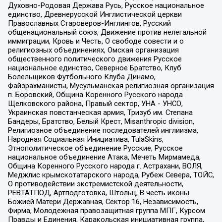
Духовно-Родовая Держава Русь, Русское национальное
единство, Древнерусской Инглистической церкви
Православных Староверов-Инглингов, Русский
общенациональный союз, Движение против нелегальной
иммиграции, Кровь и Честь, О свободе совести и о
религиозных объединениях, Омская организация
общественного политического движения Русское
национальное единство, Северное Братство, Клуб
Болельщиков Футбольного Клуба Динамо,
Файзрахманисты, Мусульманская религиозная организация
п. Боровский, Община Коренного Русского народа
Щелковского района, Правый сектор, УНА - УНСО,
Украинская повстанческая армия, Тризуб им. Степана
Бандеры, Братство, Белый Крест, Misanthropic division,
Религиозное объединение последователей инглиизма,
Народная Социальная Инициатива, TulaSkins,
Этнополитическое объединение Русские, Русское
национальное объединение Атака, Мечеть Мирмамеда,
Община Коренного Русского народа г. Астрахани, ВОЛЯ,
Меджлис крымскотатарского народа, Рубеж Севера, ТОЙС,
О противодействии экстремистской деятельности,
РЕВТАТПОД, Артподготовка, Штольц, В честь иконы
Божией Матери Державная, Сектор 16, Независимость,
Фирма, Молодежная правозащитная группа МПГ, Курсом
Правды и Единения, Каракольская инициативная группа,