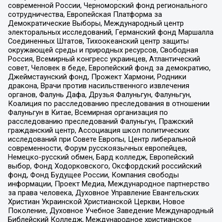
современной России, Черноморский фонд регионального
сотрудничества, Европейская Платформа за
Демократические Выборы, Международный центр
электоральных исследований, Германский фонд Маршалла
Соединенных Штатов, Тихоокеанский центр защиты
окружающей среды и природных ресурсов, Свободная
Россия, Всемирный конгресс украинцев, Атлантический
совет, Человек в беде, Европейский фонд за демократию,
Джеймстаунский фонд, Прожект Хармони, Родники
дракона, Врачи против насильственного извлечения
органов, Фалунь Дафа, Друзья Фалуньгун, Фалуньгун,
Коалиция по расследованию преследования в отношении
Фалуньгун в Китае, Всемирная организация по
расследованию преследований Фалуньгун, Пражский
гражданский центр, Ассоциация школ политических
исследований при Совете Европы, Центр либеральной
современности, Форум русскоязычных европейцев,
Немецко-русский обмен, Бард колледж, Европейский
выбор, Фонд Ходорковского, Оксфордский российский
фонд, Фонд Будущее России, Компания свободы
информации, Проект Медиа, Международное партнерство
за права человека, Духовное Управление Евангельских
Христиан Украинской Христианской Церкви, Новое
Поколение, Духовное Учебное Заведение Международный
Библейский Колледж, Международное христианское