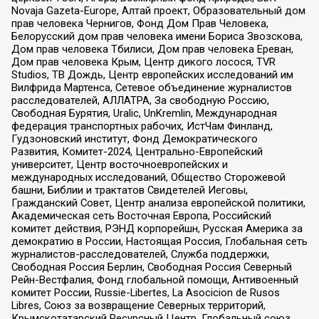
Novaja Gazeta-Europe, Алтай проект, Образовательный дом
прав человека Чернигов, Фонд Дом Прав Человека,
Белорусский дом прав человека имени Бориса Звозскова,
Дом прав человека Тбилиси, Дом прав человека Ереван,
Дом прав человека Крым, Центр дикого лосося, TVR
Studios, ТВ Дождь, Центр европейских исследований им
Вилфрида Мартенса, Сетевое объединение журналистов
расследователей, АЛЛАТРА, За свободную Россию,
Свободная Бурятия, Uralic, UnKremlin, Международная
федерация транспортных рабочих, ИстЧам Финланд,
Гудзоновский институт, Фонд Демократического
Развития, Комитет-2024, Центрально-Европейский
университет, Центр восточноевропейских и
международных исследований, Общество Сторожевой
башни, Библии и трактатов Свидетелей Иеговы,
Гражданский Совет, Центр анализа европейской политики,
Академическая сеть Восточная Европа, Российский
комитет действия, РЭНД корпорейшн, Русская Америка за
демократию в России, Настоящая Россия, Глобальная сеть
журналистов-расследователей, Служба поддержки,
Свободная Россия Берлин, Свободная Россия Северный
Рейн-Вестфалия, Фонд глобальной помощи, Антивоенный
комитет России, Russie-Libertes, La Asocicion de Rusos
Libres, Союз за возвращение Северных территорий,
Крымскотатарский Ресурсный Центр, Глобальный союз