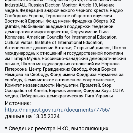
IndustriALL, Russian Election Monitor, Article 19, Мнение
медиа, Федерация анархического черного креста, Радио
Свободная Европа, Германское общество изучения
Восточной Европы, Фонд имени Фридриха Эберта, XZ
gGmbH, Мобильная академия поддержки гендерной
демократии и миротворчества, Форум имени Льва
Копелева, American Councils for International Education,
Cultural Vistas, Institute of International Education,
Антивоенное движение Антальи, Открытый диалог, Школа
международных отношений и государственной политики
им Питера Мунка, Российско-канадский демократический
альянс, Школа международных отношений им Нормана
Патерсона, Центр Гражданских Свобод, Фонд Бориса
Немцова за Свободу, Фонд имени Фридриха Науманна за
свободу, Феминистское антивоенное сопротивление,
Комитет независимости Ингушетии, Прометей, Stop
Occupation of Karelia, Вернись живым, Фридом Хаус, СОТА
медиа, Либерально-демократическая Лига Украины
Источник:
https://minjust.gov.ru/ru/documents/7756/
данные на
13.05.2024
* Сведения реестра НКО, выполняющих