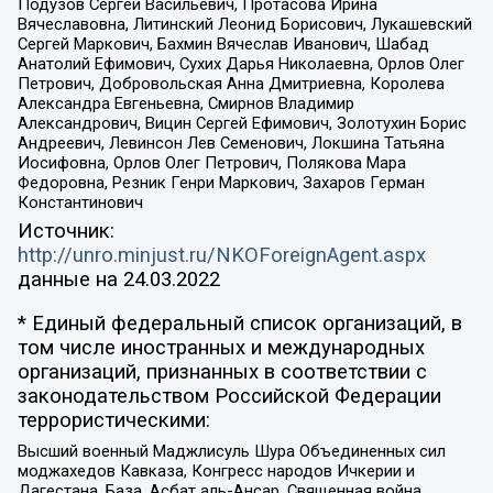
Подузов Сергей Васильевич, Протасова Ирина
Вячеславовна, Литинский Леонид Борисович, Лукашевский
Сергей Маркович, Бахмин Вячеслав Иванович, Шабад
Анатолий Ефимович, Сухих Дарья Николаевна, Орлов Олег
Петрович, Добровольская Анна Дмитриевна, Королева
Александра Евгеньевна, Смирнов Владимир
Александрович, Вицин Сергей Ефимович, Золотухин Борис
Андреевич, Левинсон Лев Семенович, Локшина Татьяна
Иосифовна, Орлов Олег Петрович, Полякова Мара
Федоровна, Резник Генри Маркович, Захаров Герман
Константинович
Источник:
http://unro.minjust.ru/NKOForeignAgent.aspx
данные на
24.03.2022
* Единый федеральный список организаций, в
том числе иностранных и международных
организаций, признанных в соответствии с
законодательством Российской Федерации
террористическими:
Высший военный Маджлисуль Шура Объединенных сил
моджахедов Кавказа, Конгресс народов Ичкерии и
Дагестана, База, Асбат аль-Ансар, Священная война,