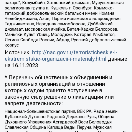
пахарь”, Колумбайн, Хатлонский джамаат, Мусульманская
религиозная группа п. Кушкуль г. Оренбург, Крымско-
татарский добровольческий батальон имени Номана
Челебиджихана, Азов, Партия исламского возрождения
Таджикистана, Народная самооборона, Дуббайский
джамаат, московская ячейка, Батал-Хаджи Белхороев,
Маньяки Культ Убийц, Молодёжь Которая Улыбается,
Легион Свобода России, Айдар, Русский добровольческий
корпус
Источник:
http://nac.gov.ru/terroristicheskie-i-
ekstremistskie-organizacii-i-materialy.html
данные
на
16.11.2023
* Перечень общественных объединений и
религиозных организаций в отношении
которых судом принято вступившее в
законную силу решение о ликвидации или
запрете деятельности:
Национал-большевистская партия, ВЕК РА, Рада земли
Кубанской Духовно Родовой Державы Русь, Община
Духовного Управления Асгардской Веси Беловодья,
Славянская Община Капища Веды Перуна, Мужская