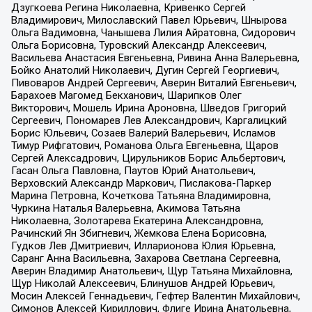
Дзугкоева Регина Николаевна, Кривенко Сергей
Владимирович, Милославский Павел Юрьевич, Шнырова
Ольга Вадимовна, Чанышева Лилия Айратовна, Сидорович
Ольга Борисовна, Туровский Александр Алексеевич,
Васильева Анастасия Евгеньевна, Ривина Анна Валерьевна,
Бойко Анатолий Николаевич, Дугин Сергей Георгиевич,
Пивоваров Андрей Сергеевич, Аверин Виталий Евгеньевич,
Барахоев Магомед Бекханович, Шарипков Олег
Викторович, Мошель Ирина Ароновна, Шведов Григорий
Сергеевич, Пономарев Лев Александрович, Каргалицкий
Борис Юльевич, Созаев Валерий Валерьевич, Исламов
Тимур Рифгатович, Романова Ольга Евгеньевна, Щаров
Сергей Алексадрович, Цирульников Борис Альбертович,
Гасан Ольга Павловна, Паутов Юрий Анатольевич,
Верховский Александр Маркович, Пислакова-Паркер
Марина Петровна, Кочеткова Татьяна Владимировна,
Чуркина Наталья Валерьевна, Акимова Татьяна
Николаевна, Золотарева Екатерина Александровна,
Рачинский Ян Збигневич, Жемкова Елена Борисовна,
Гудков Лев Дмитриевич, Илларионова Юлия Юрьевна,
Саранг Анна Васильевна, Захарова Светлана Сергеевна,
Аверин Владимир Анатольевич, Щур Татьяна Михайловна,
Щур Николай Алексеевич, Блинушов Андрей Юрьевич,
Мосин Алексей Геннадьевич, Гефтер Валентин Михайлович,
Симонов Алексей Кириллович, Флиге Ирина Анатольевна,