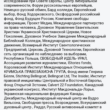
исследований при Совете Европы, Центр либеральной
современности, Форум русскоязычных европейцев,
Немецко-русский обмен, Бард колледж, Европейский
выбор, Фонд Ходорковского, Оксфордский российский
фонд, Фонд Будущее России, Компания свободы
информации, Проект Медиа, Международное партнерство
за права человека, Духовное Управление Евангельских
Христиан Украинской Христианской Церкви, Новое
Поколение, Духовное Учебное Заведение Международный
Библейский Колледж, Международное христианское
движение, Всемирный Институт Саентологических
Предприятий, Церковь Духовной Технологии, Европейская
сеть организаций по наблюдению за выборами,
Республика Польша, СВОБОДНЫЙ ИДЕЛЬ-УРАЛ,
Ассоциация развития журналистики, IStories fonds,
Королевский Институт Международных Отношений,
КРИМСЬКА ПРАВОЗАХИСНА ГРУПА, Фонд имени Генриха
Бёлля, Stichting Bellingcat, Bellingcat Ltd, The Insider, Институт
правовой инициативы Центральной и Восточной Европы,
Фонд Открытой Эстонии, Calvert 22 Foundation, Канадский
украинский конгресс, Институт Макдональда-Лорье,
Украинская национальная федерация Канады,
Декабристы, Международный научный центр им Вудро
Вильсона, Свободная пресса, Возрождение, Всеукраинский
духовный центр , Риддл, Русский антивоенный комитет в