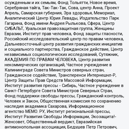
осужденным и их семьям, Фонд Тольятти, Новое время,
Серебряная тайга, Так-Так-Так, Сова, центр Анна, Проект
Апрель, Самарская губерния, Эра здоровья, Мемориал,
Аналитический Центр Юрия Левады, Издательство Парк
Гагарина, Фонд имени Андрея Рылькова, Сфера, Центр
СИБАЛЬТ, Уральская правозащитная группа, Женщины
Евразии, Институт прав человека, Фонд защиты гласности,
Российский исследовательский центр по правам человека,
Дальневосточный центр развития гражданских инициатив
и социального партнерства, Гражданское действие, Центр
независимых социологических исследований, Сутяжник,
АКАДЕМИЯ ПО ПРАВАМ ЧЕЛОВЕКА, Центр развития
некоммерческих организаций, Частное учреждение в
Калининграде Совета Министров северных стран,
Гражданское содействие, Трансперенси Интернешнл-Р,
Центр Защиты Прав Средств Массовой Информации,
Институт развития прессы - Сибирь, Частное учреждение в
Санкт-Петербурге Совета Министров Северных Стран,
Фонд поддержки свободы прессы, Гражданский контроль,
Человек и Закон, Общественная комиссия по сохранению
наследия академика Сахарова, Информационное
агентство МЕМО. РУ, Институт региональной прессы,
Институт Развития Свободы Информации, Экозащита!-
Женсовет, Общественный вердикт, Евразийская
антимонопольная ассоциация, Бедушев Петр Петрович,