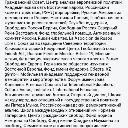
Гражданский Совет, Центр анализа европейской политики,
Академическая сеть Восточная Европа, Российский
комитет действия, РЭНД корпорейшн, Русская Америка за
демократию в России, Настоящая Россия, Глобальная сеть
журналистов-расследователей, Служба поддержки,
Свободная Россия Берлин, Свободная Россия Северный
Рейн-Вестфалия, Фонд глобальной помощи, Антивоенный
комитет России, Russie-Libertes, La Asocicion de Rusos
Libres, Союз за возвращение Северных территорий,
Крымскотатарский Ресурсный Центр, Глобальный союз
IndustriALL, Russian Election Monitor, Article 19, Мнение
медиа, Федерация анархического черного креста, Радио
Свободная Европа, Германское общество изучения
Восточной Европы, Фонд имени Фридриха Эберта, XZ
gGmbH, Мобильная академия поддержки гендерной
демократии и миротворчества, Форум имени Льва
Копелева, American Councils for International Education,
Cultural Vistas, Institute of International Education,
Антивоенное движение Антальи, Открытый диалог, Школа
международных отношений и государственной политики
им Питера Мунка, Российско-канадский демократический
альянс, Школа международных отношений им Нормана
Патерсона, Центр Гражданских Свобод, Фонд Бориса
Немцова за Свободу, Фонд имени Фридриха Науманна за
свободу, Феминистское антивоенное сопротивление,