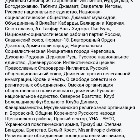
Духовная Семинария Староверов-Инглингов, Нурджулар, К
Богодержавию, Таблиги Джамаат, Свидетели Иеговы,
Русское национальное единство, Национал-
социалистическое общество, Джамаат мувахидов,
Объединенный Вилайат Кабарды, Балкарии и Карачая,
Союз славян, Ат-Такфир Валь-Хиджра, Пит Буль,
Национал-социалистическая рабочая партия России,
Славянский союз, Формат-18, Благородный Орден
Дьявола, Армия воли народа, Национальная
Социалистическая Инициатива города Череповца,
Духовно-Родовая Держава Русь, Русское национальное
единство, Древнерусской Инглистической церкви
Православных Староверов-Инглингов, Русский
общенациональный союз, Движение против нелегальной
иммиграции, Кровь и Честь, О свободе совести и о
религиозных объединениях, Омская организация
общественного политического движения Русское
национальное единство, Северное Братство, Клуб
Болельщиков Футбольного Клуба Динамо,
Файзрахманисты, Мусульманская религиозная организация
п. Боровский, Община Коренного Русского народа
Щелковского района, Правый сектор, УНА - УНСО,
Украинская повстанческая армия, Тризуб им. Степана
Бандеры, Братство, Белый Крест, Misanthropic division,
Религиозное объединение последователей инглиизма,