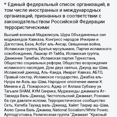
* Единый федеральный список организаций, в
том числе иностранных и международных
организаций, признанных в соответствии с
законодательством Российской Федерации
террористическими:
Высший военный Маджлисуль Шура Объединенных сил
моджахедов Кавказа, Конгресс народов Ичкерии и
Дагестана, База, Асбат аль-Ансар, Священная война,
Исламская группа, Братья-мусульмане, Партия исламского
освобождения, Лашкар-И-Тайба, Исламская группа,
Движение Талибан, Исламская партия Туркестана,
Общество социальных реформ, Общество возрождения
исламского наследия, Дом двух святых, Джунд аш-Шам,
Исламский джихад, Аль-Каида, Имарат Кавказ, АБТО,
Правый сектор, Исламское государство, Джабха аль-
Нусра ли-Ахль аш-Шам, Народное ополчение имени К.
Минина и Д. Пожарского, Аджр от Аллаха Субхану уа
Тагьаля SHAM, АУМ Синрике, Муджахеды джамаата Ат-
Тавхида Валь-Джихад, Чистопольский Джамаат, Рохнамо
ба суи давлати исломи, Террористическое сообщество
Сеть, Катиба Таухид валь-Джихад, Хайят Тахрир аш-Шам,
Ахлю Сунна Валь Джамаа, National Socialism/White Power,
Артподготовка, Религиозная группа “Джамаат “Красный