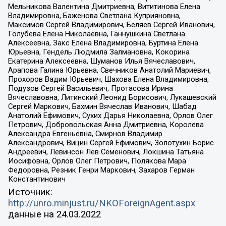
Мельникова Валентина Дмитриевна, Вититинова Елена
Владимировна, Баженова Светлана Куприяновна,
Максимов Сергей Владимирович, Беляев Сергей Иванович,
Голубева Елена Николаевна, Ганнушкина Светлана
Алексеевна, Закс Елена Владимировна, Буртина Елена
Юрьевна, Гендель Людмила Залмановна, Кокорина
Екатерина Алексеевна, Шуманов Илья Вячеславович,
Арапова Галина Юрьевна, Свечников Анатолий Мариевич,
Прохоров Вадим Юрьевич, Шахова Елена Владимировна,
Подузов Сергей Васильевич, Протасова Ирина
Вячеславовна, Литинский Леонид Борисович, Лукашевский
Сергей Маркович, Бахмин Вячеслав Иванович, Шабад
Анатолий Ефимович, Сухих Дарья Николаевна, Орлов Олег
Петрович, Добровольская Анна Дмитриевна, Королева
Александра Евгеньевна, Смирнов Владимир
Александрович, Вицин Сергей Ефимович, Золотухин Борис
Андреевич, Левинсон Лев Семенович, Локшина Татьяна
Иосифовна, Орлов Олег Петрович, Полякова Мара
Федоровна, Резник Генри Маркович, Захаров Герман
Константинович
Источник:
http://unro.minjust.ru/NKOForeignAgent.aspx
данные на
24.03.2022