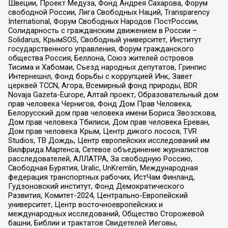
Швеции, Проект Медуза, Фонд Андрея Сахарова, Форум
свободной России, Лига Свободных Наций, Transparеncy
International, Форум Свободных Народов ПостРоссии,
Солидарность с гражданским движением в России –
Solidarus, КрымSOS, Свободный университет, Институт
государственного управления, Форум гражданского
общества Россия, Беллона, Союз жителей островов
Тисима и Хабомаи, Съезд народных депутатов, Гринпис
Интернешнл, Фонд борьбы с коррупцией Инк, Завет
церквей TCCN, Агора, Всемирный фонд природы, BDR
Novaja Gazeta-Europe, Алтай проект, Образовательный дом
прав человека Чернигов, Фонд Дом Прав Человека,
Белорусский дом прав человека имени Бориса Звозскова,
Дом прав человека Тбилиси, Дом прав человека Ереван,
Дом прав человека Крым, Центр дикого лосося, TVR
Studios, ТВ Дождь, Центр европейских исследований им
Вилфрида Мартенса, Сетевое объединение журналистов
расследователей, АЛЛАТРА, За свободную Россию,
Свободная Бурятия, Uralic, UnKremlin, Международная
федерация транспортных рабочих, ИстЧам Финланд,
Гудзоновский институт, Фонд Демократического
Развития, Комитет-2024, Центрально-Европейский
университет, Центр восточноевропейских и
международных исследований, Общество Сторожевой
башни, Библии и трактатов Свидетелей Иеговы,