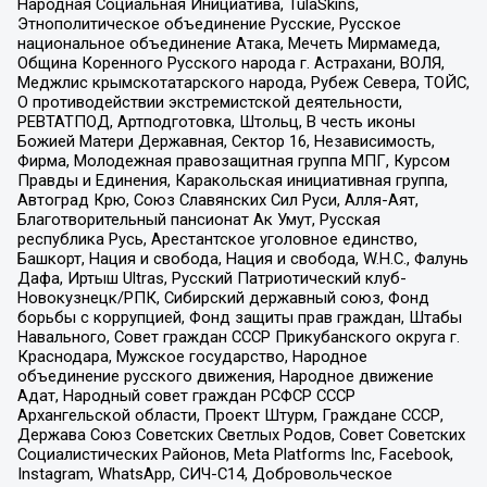
Народная Социальная Инициатива, TulaSkins,
Этнополитическое объединение Русские, Русское
национальное объединение Атака, Мечеть Мирмамеда,
Община Коренного Русского народа г. Астрахани, ВОЛЯ,
Меджлис крымскотатарского народа, Рубеж Севера, ТОЙС,
О противодействии экстремистской деятельности,
РЕВТАТПОД, Артподготовка, Штольц, В честь иконы
Божией Матери Державная, Сектор 16, Независимость,
Фирма, Молодежная правозащитная группа МПГ, Курсом
Правды и Единения, Каракольская инициативная группа,
Автоград Крю, Союз Славянских Сил Руси, Алля-Аят,
Благотворительный пансионат Ак Умут, Русская
республика Русь, Арестантское уголовное единство,
Башкорт, Нация и свобода, Нация и свобода, W.H.С., Фалунь
Дафа, Иртыш Ultras, Русский Патриотический клуб-
Новокузнецк/РПК, Сибирский державный союз, Фонд
борьбы с коррупцией, Фонд защиты прав граждан, Штабы
Навального, Совет граждан СССР Прикубанского округа г.
Краснодара, Мужское государство, Народное
объединение русского движения, Народное движение
Адат, Народный совет граждан РСФСР СССР
Архангельской области, Проект Штурм, Граждане СССР,
Держава Союз Советских Светлых Родов, Совет Советских
Социалистических Районов, Meta Platforms Inc, Facebook,
Instagram, WhatsApp, СИЧ-С14, Добровольческое