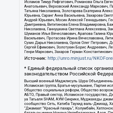
Исламов Тимур Рифгатович, Романова Ольга Евге
Анатольевич, Верховский Александр Маркович, П
Татьяна Николаевна, Золотарева Екатерина Алек
Юрьевна, Саранг Анна Васильевна, Захарова Свет
Андрей Юрьевич, Мосин Алексей Геннадьевич, Ге
Дмитриевна, Вититинова Елена Владимировна, Ба
Николаевна, Ганнушкина Светлана Алексеевна, За
Шуманов Илья Вячеславович, Арапова Галина Юрь
Васильевич, Протасова Ирина Вячеславовна, Лит
Сухих Дарья Николаевна, Орлов Олег Петрович, 
Сергей Ефимович, Золотухин Борис Андреевич, Л
Генри Маркович, Захаров Герман Константинович
Источник:
http://unro.minjust.ru/NKOFore
* Единый федеральный список организа
законодательством Российской Федера
Высший военный Маджлисуль Шура Объединенных с
Исламская группа, Братья-мусульмане, Партия ис
Общество социальных реформ, Общество возрожд
АБТО, Правый сектор, Исламское государство, Д
уа Тагьаля SHAM, АУМ Синрике, Муджахеды джама
сообщество Сеть, Катиба Таухид валь-Джихад, Хай
“Джамаат “Красный пахарь”, Колумбайн, Хатлонск
батальон имени Номана Челебиджихана, Азов, Па