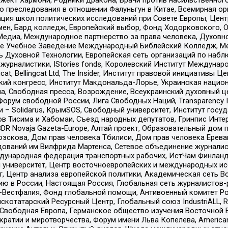
ию преследования в отношении Фалуньгун в Китае, Всемирная о
ация школ политических исследований при Совете Европы, Цен
мен, Бард колледж, Европейский выбор, Фонд Ходорковского,
едиа, Международное партнерство за права человека, Духовно
ое Учебное Заведение Международный Библейский Колледж, М
ь Духовной Технологии, Европейская сеть организаций по наб
урналистики, IStories fonds, Королевский Институт Между
gcat, Bellingcat Ltd, The Insider, Институт правовой инициатив
инский конгресс, Институт Макдональда-Лорье, Украинская нац
, Свободная пресса, Возрождение, Всеукраинский духовный цен
орум свободной России, Лига Свободных Наций, Transparеncy I
– Solidarus, КрымSOS, Свободный университет, Институт госу
в Тисима и Хабомаи, Съезд народных депутатов, Гринпис Инте
DR Novaja Gazeta-Europe, Алтай проект, Образовательный дом 
зскова, Дом прав человека Тбилиси, Дом прав человека Ерева
едований им Вилфрида Мартенса, Сетевое объединение журнали
Международная федерация транспортных рабочих, ИстЧам Финлан
й университет, Центр восточноевропейских и международных и
, Центр анализа европейской политики, Академическая сеть Во
ю в России, Настоящая Россия, Глобальная сеть журналистов
естфалия, Фонд глобальной помощи, Антивоенный комитет России,
татарский Ресурсный Центр, Глобальный союз IndustriALL, Russi
 Свободная Европа, Германское общество изучения Восточной 
и и миротворчества, Форум имени Льва Копелева, American Counci