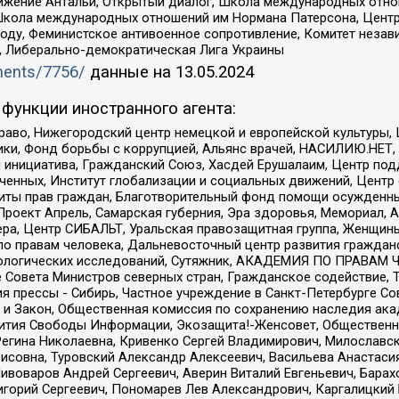
ое движение Антальи, Открытый диалог, Школа международных отн
Школа международных отношений им Нормана Патерсона, Центр
ду, Феминистское антивоенное сопротивление, Комитет независ
а, Либерально-демократическая Лига Украины
uments/7756/
данные на
13.05.2024
функции иностранного агента:
раво, Нижегородский центр немецкой и европейской культуры,
тики, Фонд борьбы с коррупцией, Альянс врачей, НАСИЛИЮ.НЕТ,
я инициатива, Гражданский Союз, Хасдей Ерушалаим, Центр по
юченных, Институт глобализации и социальных движений, Цент
ты прав граждан, Благотворительный фонд помощи осужденным
а, Проект Апрель, Самарская губерния, Эра здоровья, Мемориал
ера, Центр СИБАЛЬТ, Уральская правозащитная группа, Женщины
по правам человека, Дальневосточный центр развития гражданс
ологических исследований, Сутяжник, АКАДЕМИЯ ПО ПРАВАМ Ч
е Совета Министров северных стран, Гражданское содействие,
я прессы - Сибирь, Частное учреждение в Санкт-Петербурге С
 и Закон, Общественная комиссия по сохранению наследия ак
звития Свободы Информации, Экозащита!-Женсовет, Общественн
Регина Николаевна, Кривенко Сергей Владимирович, Милославс
совна, Туровский Александр Алексеевич, Васильева Анастасия
Пивоваров Андрей Сергеевич, Аверин Виталий Евгеньевич, Бара
горий Сергеевич, Пономарев Лев Александрович, Каргалицкий 