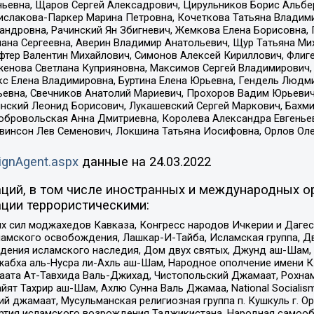
ньевна, Щаров Сергей Алексадрович, Цирульников Борис Альбер
ислакова-Паркер Марина Петровна, Кочеткова Татьяна Владими
сандровна, Рачинский Ян Збигневич, Жемкова Елена Борисовна,
лана Сергеевна, Аверин Владимир Анатольевич, Щур Татьяна М
фтер Валентин Михайлович, Симонов Алексей Кириллович, Флиг
женова Светлана Куприяновна, Максимов Сергей Владимирович, 
кс Елена Владимировна, Буртина Елена Юрьевна, Гендель Людм
евна, Свечников Анатолий Мариевич, Прохоров Вадим Юрьевич
инский Леонид Борисович, Лукашевский Сергей Маркович, Бахм
Добровольская Анна Дмитриевна, Королева Александра Евгенье
евинсон Лев Семенович, Локшина Татьяна Иосифовна, Орлов Ол
ignAgent.aspx
данные на
24.03.2022
ций, в том числе иностранных и международных ор
ции террористическими:
ил моджахедов Кавказа, Конгресс народов Ичкерии и Дагеста
ламского освобождения, Лашкар-И-Тайба, Исламская группа, Дв
ения исламского наследия, Дом двух святых, Джунд аш-Шам, 
жабха аль-Нусра ли-Ахль аш-Шам, Народное ополчение имени К.
ата Ат-Тавхида Валь-Джихад, Чистопольский Джамаат, Рохнам
ят Тахрир аш-Шам, Ахлю Сунна Валь Джамаа, National Socialism
ий джамаат, Мусульманская религиозная группа п. Кушкуль г. 
ртия исламского возрождения Таджикистана, Народная самооб