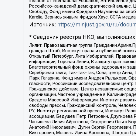
Institute of International Education, Антивоенн
Российско-канадский демократический альянс, 
Свободу, Фонд имени Фридриха Науманна за свобо
Karelia, Вернись живым, Фридом Хаус, СОТА меди
Источник:
https://minjust.gov.ru/ru/doc
* Сведения реестра НКО, выполняющих 
Лилит, Правозащитная группа Гражданин.Армия.П
граждан Штаб, Институт права и публичной поли
Открытый Петербург, Лига Избирателей, Правова
информации, Горячая Линия, В защиту прав закл
Благотворительный фонд охраны здоровья и защи
Серебряная тайга, Так-Так-Так, Сова, центр Анн
Парк Гагарина, Фонд имени Андрея Рылькова, Сф
гласности, Российский исследовательский центр 
Гражданское действие, Центр независимых соци
организаций, Частное учреждение в Калининград
Средств Массовой Информации, Институт развити
свободы прессы, Гражданский контроль, Человек
РУ, Институт региональной прессы, Институт Ра
ассоциация, Бедушев Петр Петрович, Дзугкоева 
Чанышева Лилия Айратовна, Сидорович Ольга Бори
Анатолий Николаевич, Дугин Сергей Георгиевич, 
Викторович, Мошель Ирина Ароновна, Шведов Гри