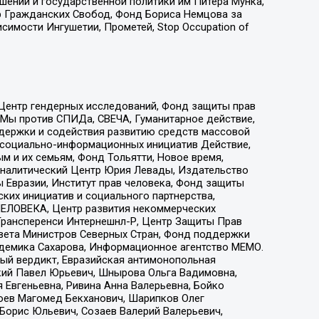
ошений и государственной политики им Питера Мунка,
 Гражданских Свобод, Фонд Бориса Немцова за
имости Ингушетии, Прометей, Stop Occupation of
 Центр гендерных исследований, Фонд защиты прав
 Мы против СПИДа, СВЕЧА, Гуманитарное действие,
ддержки и содействия развитию средств массовой
р социально-информационных инициатив Действие,
 и их семьям, Фонд Тольятти, Новое время,
, Аналитический Центр Юрия Левады, Издательство
 Евразии, Институт прав человека, Фонд защиты
ких инициатив и социального партнерства,
ЕЛОВЕКА, Центр развития некоммерческих
 Трансперенси Интернешнл-Р, Центр Защиты Прав
овета Министров Северных Стран, Фонд поддержки
адемика Сахарова, Информационное агентство МЕМО.
ый вердикт, Евразийская антимонопольная
кий Павел Юрьевич, Шнырова Ольга Вадимовна,
 Евгеньевна, Ривина Анна Валерьевна, Бойко
хоев Магомед Бекханович, Шарипков Олег
Борис Юльевич, Созаев Валерий Валерьевич,