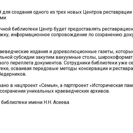
й для создания одного из трех новых Центров реставраци
ми.
чной библиотеки Центр будет предоставлять реставрацион
ржку, информационное сопровождение по сохранению док
раеведческие издания и дореволюционные газеты, которы
альной субсидии закупим вакуумные столы, широкоформа
ового переплета документов. Сотрудники библиотеки уже с
теке, осваивая передовые методы консервации и реставрац
Ведерников.
ано в нацпроект «Семья», а партпроект «Историческая пам
сохранении уникальных краеведческих архивов.
 библиотеки имени Н.Н. Асеева