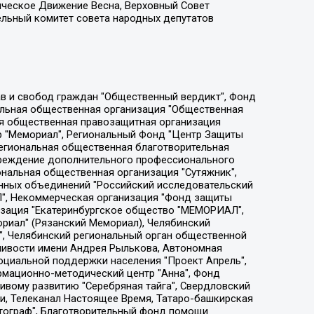
ическое Движение Весна, Верховный Совет
ельный комитет совета народных депутатов
ции социально-правовых программ "Лилит", Дальневосточное общественное движение "Маяк", Санкт-Петербургская ЛГБТ-инициативная группа "Выход", Инициативная группа ЛГБТ+ "Реверс", Алексеев Андрей Викторович, Бекбулатова Таисия Львовна, Беляев Иван Михайлович, Владыкина Елена Сергеевна, Гельман Марат Александрович, Никульшина Вероника Юрьевна, Толоконникова Надежда Андреевна, Шендерович Виктор Анатольевич, Общество с ограниченной ответственностью "Данное сообщение", Общество с ограниченной ответственностью Издательский дом "Новая глава", Айнбиндер Александра Александровна, Московский комьюнити-центр для ЛГБТ+инициатив, Благотворительный фонд развития филантропии, Deutsche Welle (Германия, Kurt-Schumacher-Strasse 3, 53113 Bonn), Борзунова Мария Михайловна, Воробьев Виктор Викторович, Голубева Анна Львовна, Константинова Алла Михайловна, Малкова Ирина Владимировна, Мурадов Мурад Абдулгалимович, Осетинская Елизавета Николаевна, Понасенков Евгений Николаевич, Ганапольский Матвей Юрьевич, Киселев Евгений Алексеевич, Борухович Ирина Григорьевна, Дремин Иван Тимофеевич, Дубровский Дмитрий Викторович, Красноярская региональная общественная организация поддержки и развития альтернативных образовательных технологий и межкультурных коммуникаций "ИНТЕРРА", Маяковская Екатерина Алексеевна, Фейгин Марк Захарович, Филимонов Андрей Викторович, Дзугкоева Регина Николаевна, Доброхотов Роман Александрович, Дудь Юрий Александрович, Елкин Сергей Владимирович, Кругликов Кирилл Игоревич, Сабунаева Мария Леонидовна, Семенов Алексей Владимирович, Шаинян Карен Багратович, Шульман Екатерина Михайловна, Асафьев Артур Валерьевич, Вахштайн Виктор Семенович, Венедиктов Алексей Алексеевич, Лушникова Екатерина Евгеньевна, Волков Леонид Михайлович, Невзоров Александр Глебович, Пархоменко Сергей Борисович, Сироткин Ярослав Николаевич, Кара-Мурза Владимир Владимирович, Баранова Наталья Владимировна, Гозман Леонид Яковлевич, Кагарлицкий Борис Юльевич, Климарев Михаил Валерьевич, Милов Владимир Станиславович, Автономная некоммерческая организация Краснодарский центр современного искусства "Типография", Моргенштерн Алишер Тагирович, Соболь Любовь Эдуардовна, Общество с ограниченной ответственностью "ЛИЗА НОРМ", Каспаров Гарри Кимович, Ходорковский Михаил Борисович, Общество с ограниченной ответственностью "Апрельские тезисы", Данилович Ирина Брониславовна, Кашин Олег Владимирович, Петров Николай Владимирович, Пивоваров Алексей Владимирович, Соколов Михаил Владимирович, Цветкова Юлия Владимировна, Чичваркин Евгений Александрович, Комитет против пыток/Команда против пыток, Общество с ограниченной ответственностью "Первый научный", Общество с ограниченной ответственностью "Вертолет и ко", Белоцерковская Вероника Борисовна, Кац Максим Евгеньевич, Лазарева Татьяна Юрьевна, Шаведдинов Руслан Табризович, Яшин Илья Валерьевич, Общество с ограниченной ответственностью "Иноагент ААВ", Алешковский Дмитрий Петрович, Альбац Евгения Марковна, Быков Дмитрий Львович, Галямина Юлия Евгеньевна, Лойко Сергей Леонидович, Мартынов Кирилл Константинович, Медведев Сергей Александрович, Крашенинников Федор Геннадиевич, Гордеева Катерина Вл