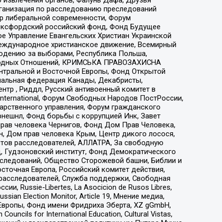
рганизация по расследованию преследований
тр либеральной современности, Форум
 Оксфордский российский фонд, Фонд Будущее
е Управление Евангельских Христиан Украинской
еждународное христианское движение, Всемирный
людению за выборами, Республика Польша,
народных Отношений, КРИМСЬКА ПРАВОЗАХИСНА
ы Центральной и Восточной Европы, Фонд Открытой
иональная федерация Канады, Декабристы,
тр , Риддл, Русский антивоенный комитет в
nternational, Форум Свободных Народов ПостРоссии,
дарственного управления, Форум гражданского
рнешнл, Фонд борьбы с коррупцией Инк, Завет
прав человека Чернигов, Фонд Дом Прав Человека,
н, Дом прав человека Крым, Центр дикого лосося,
стов расследователей, АЛЛАТРА, За свободную
д, Гудзоновский институт, Фонд Демократического
сследований, Общество Сторожевой башни, Библии и
сточная Европа, Российский комитет действия,
-расследователей, Служба поддержки, Свободная
 Russie-Libertes, La Asocicion de Rusos Libres,
an Election Monitor, Article 19, Мнение медиа,
Европы, Фонд имени Фридриха Эберта, XZ gGmbH,
ls for International Education, Cultural Vistas,