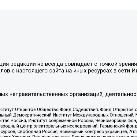
я редакции не всегда совпадает с точкой зрения 
ов с настоящего сайта на иных ресурсах в сети И
ых неправительственных организаций, деятельнос
ститут Открытое Общество Фонд Содействия, Фонд Открытое 
альный Демократический Институт Международных Отношений,
тая Россия, Институт современной России, Черноморский фонд
родный центр электоральных исследований, Германский фонд
рсов, Свободная Россия, Всемирный конгресс украинцев, Атла
ект Хармони, Родники дракона, Врачи против насильственного