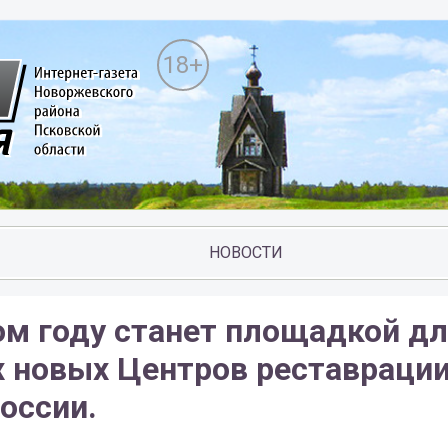
18+
НОВОСТИ
ом году станет площадкой д
х новых Центров реставраци
оссии.