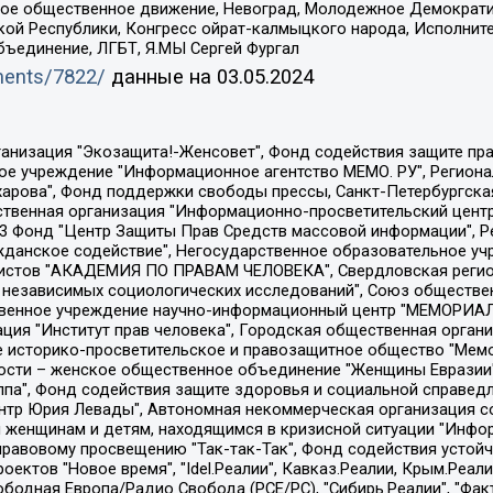
ское общественное движение, Невоград, Молодежное Демократ
ой Республики, Конгресс ойрат-калмыцкого народа, Исполнит
бъединение, ЛГБТ, Я.МЫ Сергей Фургал
uments/7822/
данные на
03.05.2024
Общество с ограниченной ответственностью "Радио Свободная Европа/Радио Свобода", Чешское информационное агентство "MEDIUM-ORIENT", Красноярская региональная общественная организация "Мы против СПИДа", Камалягин Денис Николаевич, Маркелов Сергей Евгеньевич, Пономарев Лев Александрович, Савицкая Людмила Алексеевна, Автономная некоммерческая организация "Центр по работе с проблемой насилия "НАСИЛИЮ.НЕТ", Межрегиональный профессиональный союз работников здравоохранения "Альянс врачей", Юридическое лицо, зарегистрированное в Латвийской Республике, SIA "Medusa Project" (регистрационный номер 40103797863, дата регистрации 10.06.2014), Некоммерческая организация "Фонд по борьбе с коррупцией", Автономная некоммерческая организация "Институт права и публичной политики", Баданин Роман Сергеевич, Гликин Максим Александрович, Железнова Мария Михайловна, Лукьянова Юлия Сергеевна, Маетная Елизавета Витальевна, Маняхин Петр Борисович, Чуракова Ольга Владимировна, Ярош Юлия Петровна, Юридическое лицо "The Insider SIA", зарегистрированное в Риге, Латвийская Республика (дата регистрации 26.06.2015), являющееся администратором доменного имени интернет-издания "The Insider SIA", https://theins.ru, Постернак Алексей Евгеньевич, Рубин Михаил Аркадьевич, Анин Роман Александрович, Юридическое лицо Istories fonds, зарегистрированное в Латвийской Республике (регистрационный номер 50008295751, дата регистрации 24.02.2020), Великовский Дмитрий Александрович, Долинина Ирина Николаевна, Мароховская Алеся Алексеевна, Шлейнов Роман Юрьевич, Шмагун Олеся Валентиновна, Общество с ограниченной ответственностью "Альтаир 2021", Общество с ограниченной ответственностью "Вега 2021", Общество с ограниченной ответственностью "Главный редактор 2021", Общество с ограниченной ответственностью "Ромашки монолит", Важенков Артем Валерьевич, Ивановская областная общественная организация "Центр гендерных исследований", Гурман Юрий Альбертович, Медиапроект "ОВД-Инфо", Егоров Владимир Владимирович, Жилинский Владимир Александрович, Общество с ограниченной ответственностью "ЗП", Иванова София Юрьевна, Карезина Инна Павловна, Кильтау Екатерина Викторовна, Петров Алексей Викторович, Пискунов Сергей Евгеньевич, Смирнов Сергей Сергеевич, Тихонов Михаил Сергеевич, Общество с ограниченной ответственностью "ЖУРНАЛИСТ-ИНОСТРАННЫЙ АГЕНТ", Арапова Галина Юрьевна, Вольтская Татьяна Анатольевна, Американская компания "Mason G.E.S. Anonymous Foundation" (США), являющаяся владельцем интернет-издания https://mnews.world/, Компания "Stichting Bellingcat", зарегистрированная в Нидерландах (дата регистрации 11.07.2018), Захаров Андрей Вячеславович, Клепиковская Екатерина Дмитриевна, Общество с ограниченной ответственностью "МЕМО", Перл Роман Александрович, Симонов Евгений Алексеевич, Соловьева Елена Анатольевна, Сотников Даниил Владимирович, Сурначева Елизавета Дмитриевна, Автономная некоммерческая организация по защите прав человека и информированию населения "Якутия – Наше Мнение", Общество с ограниченной ответственностью "Москоу диджитал медиа", с 26.01.2023 Общество с ограниченной ответственностью "Чайка Белые сады", Ветошкина Валерия Валерьевна, Заговора Максим Александрович, Межрегиональное общественное движение "Российская ЛГБТ - сеть", Оленичев Максим Владимирович, Павлов Иван Юрьевич, Скворцова Елена Сергеевна, Общество с ограниченной ответственностью "Как бы инагент", Кочетков Игорь Викторович, Общество с ограниченной ответственностью "Честные выборы", Еланчик Олег Александрович, Общество с ограниченной ответственностью "Нобелевский призыв", Гималова Регина Эмилевна, Григорьев Андрей Валерьевич, Григорьева Алина Александровна, Ассоциация по содействию защите прав призывников, альтернативнослужащих и военнослужащих "Правозащитная группа "Гражданин.Армия.Право", Хисамова Регина Фаритовна, Автономная некоммерческая организация по реализа