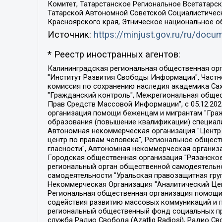
Комитет, Татарстанское Региональное Всетатар
Татарской Автономной Советской Социалистическ
Красноярского края, Этническое национальное о
Источник:
https://minjust.gov.ru/ru/doc
* Реестр иностранных агентов:
Калининградская региональная общественная организация "Экозащита!-Женсовет", Фонд содействия защите прав и свобод граждан "Общественный вердикт", Фонд "Институт Развития Свободы Информации", Частное учреждение "Информационное агентство МЕМО. РУ", Региональная общественная организация "Общественная комиссия по сохранению наследия академика Сахарова", Фонд поддержки свободы прессы, Санкт-Петербургская общественная правозащитная организация "Гражданский контроль", Межрегиональная общественная организация "Информационно-просветительский центр "Мемориал", Региональный Фонд "Центр Защиты Прав Средств Массовой Информации", с 05.12.2023 Фонд "Центр Защиты Прав Средств массовой информации", Региональная общественная благотворительная организация помощи беженцам и мигрантам "Гражданское содействие", Негосударственное образовательное учреждение дополнительного профессионального образования (повышение квалификации) специалистов "АКАДЕМИЯ ПО ПРАВАМ ЧЕЛОВЕКА", Свердловская региональная общественная организация "Сутяжник", Автономная некоммерческая организация "Центр независимых социологических исследований", Союз общественных объединений "Российский исследовательский центр по правам человека", Региональное общественное учреждение научно-информационный центр "МЕМОРИАЛ", Некоммерческая организация "Фонд защиты гласности", Автономная некоммерческая организация "Институт прав человека", Городская общественная организация "Екатеринбургское общество "МЕМОРИАЛ", Городская общественная организация "Рязанское историко-просветительское и правозащитное общество "Мемориал" (Рязанский Мемориал), Челябинский региональный орган общественной самодеятельности – женское общественное объединение "Женщины Евразии", Челябинский региональный орган общественной самодеятельности "Уральская правозащитная группа", Фонд содействия защите здоровья и социальной справедливости имени Андрея Рылькова, Автономная Некоммерческая Организация "Аналитический Центр Юрия Левады", Автономная некоммерческая организация социальной поддержки населения "Проект Апрель", Региональная общественная организация помощи женщинам и детям, находящимся в кризисной ситуации "Информационно-методический центр "Анна", Фонд содействия развитию массовых коммуникаций и правовому просвещению "Так-так-Так", Фонд содействия устойчивому развитию "Серебряная тайга", Свердловский региональный общественный фонд социальных проектов "Новое время", "Idel.Реалии", Кавказ.Реалии, Крым.Реалии, Телеканал Настоящее Время, Татаро-башкирская служба Радио Свобода (Azatliq Radiosi), Радио Свободная Европа/Радио Свобода (PCE/PC), "Сибирь.Реалии", "Фактограф", Благотворительный фонд помощи осужденным и их семьям, Автономная некоммерческая организация "Институт глобализации и социальных движений", Фонд "В защиту прав заключенных", Частное учреждение "Центр поддержки и содействия развитию средств массовой информации", Пензенский региональный общественный благотворительный фонд "Гражданский союз", "Север.Реалии", Некоммерческая организация Фонд "Правовая инициатива", 