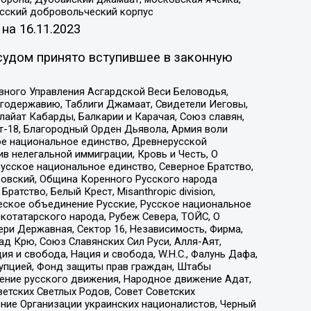
усский добровольческий корпус
 на
16.11.2023
судом принято вступившее в законную
вного Управления Асгардской Веси Беловодья,
годержавию, Таблиги Джамаат, Свидетели Иеговы,
айат Кабарды, Балкарии и Карачая, Союз славян,
т-18, Благородный Орден Дьявола, Армия воли
ое национальное единство, Древнерусской
 нелегальной иммиграции, Кровь и Честь, О
усское национальное единство, Северное Братство,
ровский, Община Коренного Русского народа
атство, Белый Крест, Misanthropic division,
еское объединение Русские, Русское национальное
котатарского народа, Рубеж Севера, ТОЙС, О
ри Державная, Сектор 16, Независимость, Фирма,
д Крю, Союз Славянских Сил Руси, Алля-Аят,
я и свобода, Нация и свобода, W.H.С., Фалунь Дафа,
рупцией, Фонд защиты прав граждан, Штабы
ение русского движения, Народное движение Адат,
етских Светлых Родов, Совет Советских
ение Организации украинских националистов, Черный