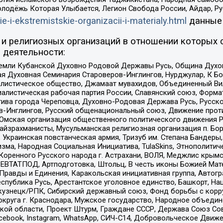
олодёжь Которая Улыбается, Легион Свобода России, Айдар, Р
ie-i-ekstremistskie-organizacii-i-materialy.html
данные
и религиозных организаций в отношении которых 
 деятельности:
земли Кубанской Духовно Родовой Державы Русь, Община Духо
 Духовная Семинария Староверов-Инглингов, Нурджулар, К Бо
листическое общество, Джамаат мувахидов, Объединенный Вил
иалистическая рабочая партия России, Славянский союз, Форма
ива города Череповца, Духовно-Родовая Держава Русь, Русск
-Инглингов, Русский общенациональный союз, Движение против
 Омская организация общественного политического движения Р
йзрахманисты, Мусульманская религиозная организация п. Бо
краинская повстанческая армия, Тризуб им. Степана Бандеры, Бр
зма, Народная Социальная Инициатива, TulaSkins, Этнополитич
оренного Русского народа г. Астрахани, ВОЛЯ, Меджлис крымс
РЕВТАТПОД, Артподготовка, Штольц, В честь иконы Божией Мате
равды и Единения, Каракольская инициативная группа, Автогра
спублика Русь, Арестантское уголовное единство, Башкорт, Наци
окузнецк/РПК, Сибирский державный союз, Фонд борьбы с кор
округа г. Краснодара, Мужское государство, Народное объедин
ой области, Проект Штурм, Граждане СССР, Держава Союз Сов
Facebook, Instagram, WhatsApp, СИЧ-С14, Добровольческое Движ