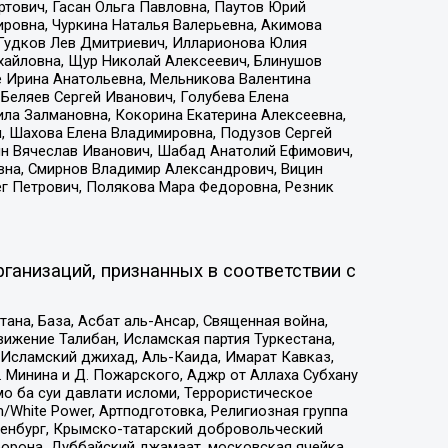
тович, Гасан Ольга Павловна, Паутов Юрий
ровна, Чуркина Наталья Валерьевна, Акимова
 Гудков Лев Дмитриевич, Илларионова Юлия
ихайловна, Щур Николай Алексеевич, Блинушов
е Ирина Анатольевна, Мельникова Валентина
Беляев Сергей Иванович, Голубева Елена
ила Залмановна, Кокорина Екатерина Алексеевна,
, Шахова Елена Владимировна, Подузов Сергей
ин Вячеслав Иванович, Шабад Анатолий Ефимович,
вна, Смирнов Владимир Александрович, Вицин
ег Петрович, Полякова Мара Федоровна, Резник
ганизаций, признанных в соответствии с
на, База, Асбат аль-Ансар, Священная война,
ижение Талибан, Исламская партия Туркестана,
Исламский джихад, Аль-Каида, Имарат Кавказ,
 Минина и Д. Пожарского, Аджр от Аллаха Субхану
о ба суи давлати исломи, Террористическое
/White Power, Артподготовка, Религиозная группа
Оренбург, Крымско-татарский добровольческий
орона, Дуббайский джамаат, московская ячейка,