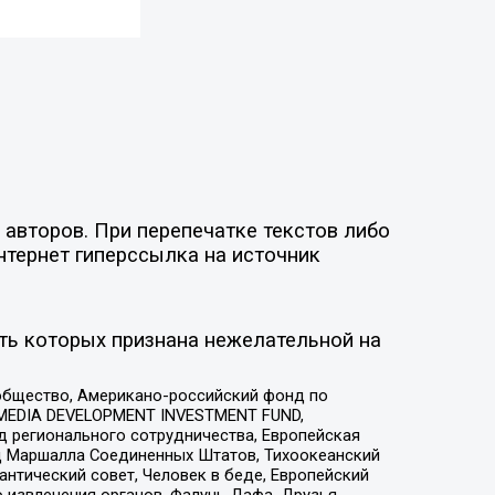
авторов. При перепечатке текстов либо
нтернет гиперссылка на источник
ть которых признана нежелательной на
общество, Американо-российский фонд по
 MEDIA DEVELOPMENT INVESTMENT FUND,
 регионального сотрудничества, Европейская
 Маршалла Соединенных Штатов, Тихоокеанский
нтический совет, Человек в беде, Европейский
 извлечения органов, Фалунь Дафа, Друзья