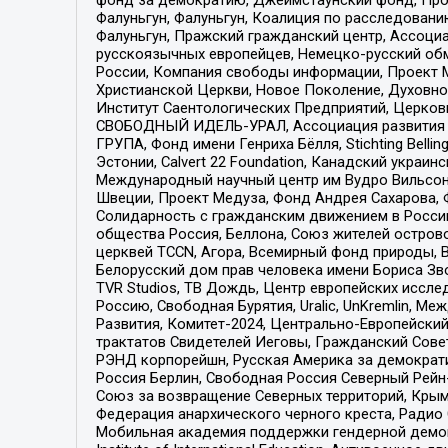
Фалуньгун, Фалуньгун, Коалиция по расследован
Фалуньгун, Пражский гражданский центр, Ассоци
русскоязычных европейцев, Немецко-русский об
России, Компания свободы информации, Проект М
Христианской Церкви, Новое Поколение, Духовн
Институт Саентологических Предприятий, Церков
СВОБОДНЫЙ ИДЕЛЬ-УРАЛ, Ассоциация развития ж
ГРУПА, Фонд имени Генриха Бёлля, Stichting Bellin
Эстонии, Calvert 22 Foundation, Канадский укра
Международный научный центр им Вудро Вильсона
Швеции, Проект Медуза, Фонд Андрея Сахарова, Ф
Солидарность с гражданским движением в России 
общества Россия, Беллона, Союз жителей острово
церквей TCCN, Агора, Всемирный фонд природы, B
Белорусский дом прав человека имени Бориса Зво
TVR Studios, ТВ Дождь, Центр европейских иссл
Россию, Свободная Бурятия, Uralic, UnKremlin, 
Развития, Комитет-2024, Центрально-Европейски
трактатов Свидетелей Иеговы, Гражданский Совет
РЭНД корпорейшн, Русская Америка за демократи
Россия Берлин, Свободная Россия Северный Рейн-В
Союз за возвращение Северных территорий, Крымско
Федерация анархического черного креста, Радио
Мобильная академия поддержки гендерной демократи