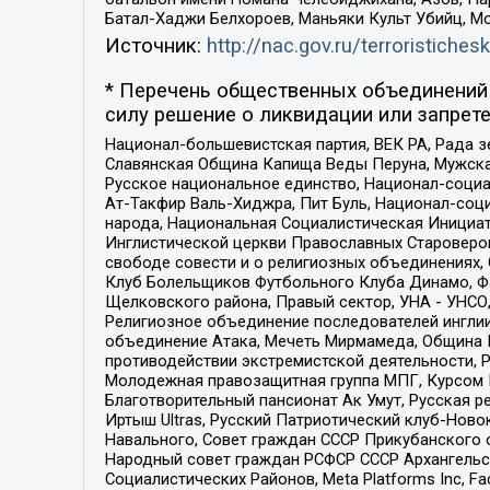
Батал-Хаджи Белхороев, Маньяки Культ Убийц, М
Источник:
http://nac.gov.ru/terroristichesk
* Перечень общественных объединений 
силу решение о ликвидации или запрете
Национал-большевистская партия, ВЕК РА, Рада 
Славянская Община Капища Веды Перуна, Мужская
Русское национальное единство, Национал-социа
Ат-Такфир Валь-Хиджра, Пит Буль, Национал-соц
народа, Национальная Социалистическая Инициат
Инглистической церкви Православных Староверов
свободе совести и о религиозных объединениях,
Клуб Болельщиков Футбольного Клуба Динамо, Фа
Щелковского района, Правый сектор, УНА - УНСО, У
Религиозное объединение последователей инглии
объединение Атака, Мечеть Мирмамеда, Община К
противодействии экстремистской деятельности, 
Молодежная правозащитная группа МПГ, Курсом П
Благотворительный пансионат Ак Умут, Русская ре
Иртыш Ultras, Русский Патриотический клуб-Нов
Навального, Совет граждан СССР Прикубанского 
Народный совет граждан РСФСР СССР Архангельск
Социалистических Районов, Meta Platforms Inc, 