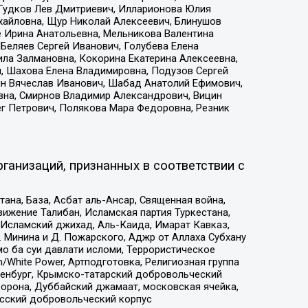
 Гудков Лев Дмитриевич, Илларионова Юлия
ихайловна, Щур Николай Алексеевич, Блинушов
е Ирина Анатольевна, Мельникова Валентина
Беляев Сергей Иванович, Голубева Елена
ила Залмановна, Кокорина Екатерина Алексеевна,
, Шахова Елена Владимировна, Подузов Сергей
ин Вячеслав Иванович, Шабад Анатолий Ефимович,
вна, Смирнов Владимир Александрович, Вицин
ег Петрович, Полякова Мара Федоровна, Резник
ганизаций, признанных в соответствии с
на, База, Асбат аль-Ансар, Священная война,
ижение Талибан, Исламская партия Туркестана,
Исламский джихад, Аль-Каида, Имарат Кавказ,
 Минина и Д. Пожарского, Аджр от Аллаха Субхану
о ба суи давлати исломи, Террористическое
/White Power, Артподготовка, Религиозная группа
Оренбург, Крымско-татарский добровольческий
орона, Дуббайский джамаат, московская ячейка,
усский добровольческий корпус