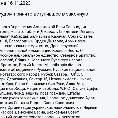
 на
16.11.2023
судом принято вступившее в законную
вного Управления Асгардской Веси Беловодья,
годержавию, Таблиги Джамаат, Свидетели Иеговы,
айат Кабарды, Балкарии и Карачая, Союз славян,
т-18, Благородный Орден Дьявола, Армия воли
ое национальное единство, Древнерусской
 нелегальной иммиграции, Кровь и Честь, О
усское национальное единство, Северное Братство,
ровский, Община Коренного Русского народа
атство, Белый Крест, Misanthropic division,
еское объединение Русские, Русское национальное
котатарского народа, Рубеж Севера, ТОЙС, О
ри Державная, Сектор 16, Независимость, Фирма,
д Крю, Союз Славянских Сил Руси, Алля-Аят,
я и свобода, Нация и свобода, W.H.С., Фалунь Дафа,
рупцией, Фонд защиты прав граждан, Штабы
ение русского движения, Народное движение Адат,
етских Светлых Родов, Совет Советских
ение Организации украинских националистов, Черный
ическое Движение Весна, Верховный Совет
ельный комитет совета народных депутатов