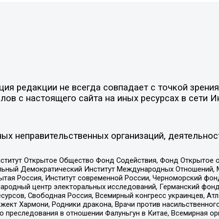
я редакции не всегда совпадает с точкой зрения 
ов с настоящего сайта на иных ресурсах в сети И
ых неправительственных организаций, деятельнос
ститут Открытое Общество Фонд Содействия, Фонд Открытое 
альный Демократический Институт Международных Отношений,
тая Россия, Институт современной России, Черноморский фонд
родный центр электоральных исследований, Германский фонд
рсов, Свободная Россия, Всемирный конгресс украинцев, Атла
ект Хармони, Родники дракона, Врачи против насильственного
ию преследования в отношении Фалуньгун в Китае, Всемирная о