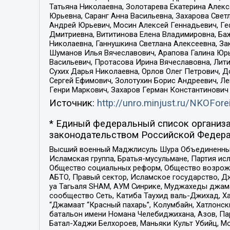
Татьяна Николаевна, Золотарева Екатерина Алек
Юрьевна, Саранг Анна Васильевна, Захарова Свет
Андрей Юрьевич, Мосин Алексей Геннадьевич, Ге
Дмитриевна, Вититинова Елена Владимировна, Ба
Николаевна, Ганнушкина Светлана Алексеевна, За
Шуманов Илья Вячеславович, Арапова Галина Юрь
Васильевич, Протасова Ирина Вячеславовна, Лит
Сухих Дарья Николаевна, Орлов Олег Петрович, 
Сергей Ефимович, Золотухин Борис Андреевич, Л
Генри Маркович, Захаров Герман Константинович
Источник:
http://unro.minjust.ru/NKOFore
* Единый федеральный список организа
законодательством Российской Федера
Высший военный Маджлисуль Шура Объединенных с
Исламская группа, Братья-мусульмане, Партия ис
Общество социальных реформ, Общество возрожд
АБТО, Правый сектор, Исламское государство, Д
уа Тагьаля SHAM, АУМ Синрике, Муджахеды джама
сообщество Сеть, Катиба Таухид валь-Джихад, Хай
“Джамаат “Красный пахарь”, Колумбайн, Хатлонск
батальон имени Номана Челебиджихана, Азов, Па
Батал-Хаджи Белхороев, Маньяки Культ Убийц, М