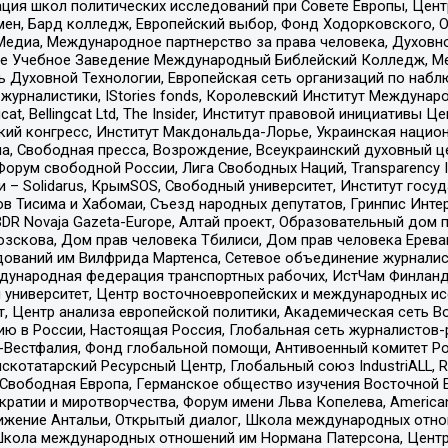
ация школ политических исследований при Совете Европы, Цен
мен, Бард колледж, Европейский выбор, Фонд Ходорковского,
едиа, Международное партнерство за права человека, Духовно
ое Учебное Заведение Международный Библейский Колледж, М
ь Духовной Технологии, Европейская сеть организаций по наб
урналистики, IStories fonds, Королевский Институт Между
gcat, Bellingcat Ltd, The Insider, Институт правовой инициатив
инский конгресс, Институт Макдональда-Лорье, Украинская нац
, Свободная пресса, Возрождение, Всеукраинский духовный цен
орум свободной России, Лига Свободных Наций, Transparеncy I
– Solidarus, КрымSOS, Свободный университет, Институт госу
в Тисима и Хабомаи, Съезд народных депутатов, Гринпис Инте
DR Novaja Gazeta-Europe, Алтай проект, Образовательный дом 
зскова, Дом прав человека Тбилиси, Дом прав человека Ерева
едований им Вилфрида Мартенса, Сетевое объединение журнали
Международная федерация транспортных рабочих, ИстЧам Финлан
й университет, Центр восточноевропейских и международных и
, Центр анализа европейской политики, Академическая сеть Во
ю в России, Настоящая Россия, Глобальная сеть журналистов
естфалия, Фонд глобальной помощи, Антивоенный комитет России,
татарский Ресурсный Центр, Глобальный союз IndustriALL, Russi
 Свободная Европа, Германское общество изучения Восточной 
и и миротворчества, Форум имени Льва Копелева, American Counci
ое движение Антальи, Открытый диалог, Школа международных отн
Школа международных отношений им Нормана Патерсона, Центр