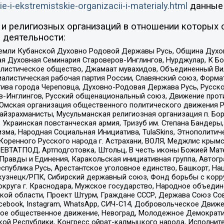
ie-i-ekstremistskie-organizacii-i-materialy.html
данные
и религиозных организаций в отношении которых 
 деятельности:
земли Кубанской Духовно Родовой Державы Русь, Община Духо
 Духовная Семинария Староверов-Инглингов, Нурджулар, К Бо
листическое общество, Джамаат мувахидов, Объединенный Вил
иалистическая рабочая партия России, Славянский союз, Форма
ива города Череповца, Духовно-Родовая Держава Русь, Русск
-Инглингов, Русский общенациональный союз, Движение против
 Омская организация общественного политического движения Р
йзрахманисты, Мусульманская религиозная организация п. Бо
краинская повстанческая армия, Тризуб им. Степана Бандеры, Бр
зма, Народная Социальная Инициатива, TulaSkins, Этнополитич
оренного Русского народа г. Астрахани, ВОЛЯ, Меджлис крымс
РЕВТАТПОД, Артподготовка, Штольц, В честь иконы Божией Мате
равды и Единения, Каракольская инициативная группа, Автогра
спублика Русь, Арестантское уголовное единство, Башкорт, Наци
окузнецк/РПК, Сибирский державный союз, Фонд борьбы с кор
округа г. Краснодара, Мужское государство, Народное объедин
ой области, Проект Штурм, Граждане СССР, Держава Союз Сов
Facebook, Instagram, WhatsApp, СИЧ-С14, Добровольческое Движ
ское общественное движение, Невоград, Молодежное Демократ
ой Республики, Конгресс ойрат-калмыцкого народа, Исполнит