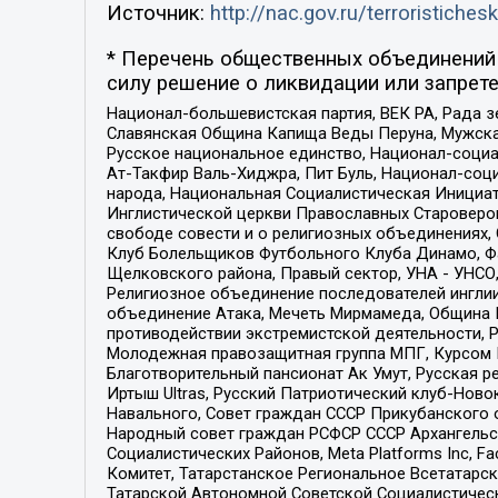
Источник:
http://nac.gov.ru/terroristichesk
* Перечень общественных объединений 
силу решение о ликвидации или запрете
Национал-большевистская партия, ВЕК РА, Рада 
Славянская Община Капища Веды Перуна, Мужская
Русское национальное единство, Национал-социа
Ат-Такфир Валь-Хиджра, Пит Буль, Национал-соц
народа, Национальная Социалистическая Инициат
Инглистической церкви Православных Староверов
свободе совести и о религиозных объединениях,
Клуб Болельщиков Футбольного Клуба Динамо, Фа
Щелковского района, Правый сектор, УНА - УНСО, У
Религиозное объединение последователей инглии
объединение Атака, Мечеть Мирмамеда, Община К
противодействии экстремистской деятельности, 
Молодежная правозащитная группа МПГ, Курсом П
Благотворительный пансионат Ак Умут, Русская ре
Иртыш Ultras, Русский Патриотический клуб-Нов
Навального, Совет граждан СССР Прикубанского 
Народный совет граждан РСФСР СССР Архангельск
Социалистических Районов, Meta Platforms Inc, 
Комитет, Татарстанское Региональное Всетатар
Татарской Автономной Советской Социалистическ