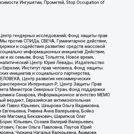
имости Ингушетии, Прометей, Stop Occupation of
 Центр гендерных исследований, Фонд защиты прав
 Мы против СПИДа, СВЕЧА, Гуманитарное действие,
ддержки и содействия развитию средств массовой
р социально-информационных инициатив Действие,
 и их семьям, Фонд Тольятти, Новое время,
, Аналитический Центр Юрия Левады, Издательство
 Евразии, Институт прав человека, Фонд защиты
ких инициатив и социального партнерства,
ЕЛОВЕКА, Центр развития некоммерческих
 Трансперенси Интернешнл-Р, Центр Защиты Прав
овета Министров Северных Стран, Фонд поддержки
адемика Сахарова, Информационное агентство МЕМО.
ый вердикт, Евразийская антимонопольная
кий Павел Юрьевич, Шнырова Ольга Вадимовна,
 Евгеньевна, Ривина Анна Валерьевна, Бойко
хоев Магомед Бекханович, Шарипков Олег
Борис Юльевич, Созаев Валерий Валерьевич,
тович, Гасан Ольга Павловна, Паутов Юрий
ровна, Чуркина Наталья Валерьевна, Акимова