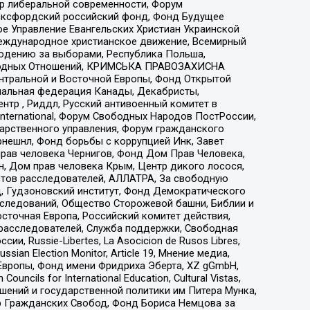
тр либеральной современности, Форум
 Оксфордский российский фонд, Фонд Будущее
е Управление Евангельских Христиан Украинской
еждународное христианское движение, Всемирный
людению за выборами, Республика Польша,
народных Отношений, КРИМСЬКА ПРАВОЗАХИСНА
ы Центральной и Восточной Европы, Фонд Открытой
иональная федерация Канады, Декабристы,
тр , Риддл, Русский антивоенный комитет в
nternational, Форум Свободных Народов ПостРоссии,
дарственного управления, Форум гражданского
рнешнл, Фонд борьбы с коррупцией Инк, Завет
прав человека Чернигов, Фонд Дом Прав Человека,
н, Дом прав человека Крым, Центр дикого лосося,
стов расследователей, АЛЛАТРА, За свободную
д, Гудзоновский институт, Фонд Демократического
сследований, Общество Сторожевой башни, Библии и
сточная Европа, Российский комитет действия,
-расследователей, Служба поддержки, Свободная
 Russie-Libertes, La Asocicion de Rusos Libres,
an Election Monitor, Article 19, Мнение медиа,
Европы, Фонд имени Фридриха Эберта, XZ gGmbH,
ls for International Education, Cultural Vistas,
ошений и государственной политики им Питера Мунка,
 Гражданских Свобод, Фонд Бориса Немцова за