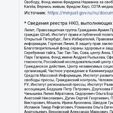
Свободу, Фонд имени Фридриха Науманна за свобо
Karelia, Вернись живым, Фридом Хаус, СОТА меди
Источник:
https://minjust.gov.ru/ru/doc
* Сведения реестра НКО, выполняющих 
Лилит, Правозащитная группа Гражданин.Армия.П
граждан Штаб, Институт права и публичной поли
Открытый Петербург, Лига Избирателей, Правова
информации, Горячая Линия, В защиту прав закл
Благотворительный фонд охраны здоровья и защи
Серебряная тайга, Так-Так-Так, Сова, центр Анн
Парк Гагарина, Фонд имени Андрея Рылькова, Сф
гласности, Российский исследовательский центр 
Гражданское действие, Центр независимых соци
организаций, Частное учреждение в Калининград
Средств Массовой Информации, Институт развити
свободы прессы, Гражданский контроль, Человек
РУ, Институт региональной прессы, Институт Ра
ассоциация, Бедушев Петр Петрович, Дзугкоева 
Чанышева Лилия Айратовна, Сидорович Ольга Бори
Анатолий Николаевич, Дугин Сергей Георгиевич, 
Викторович, Мошель Ирина Ароновна, Шведов Гри
Исламов Тимур Рифгатович, Романова Ольга Евге
Анатольевич, Верховский Александр Маркович, П