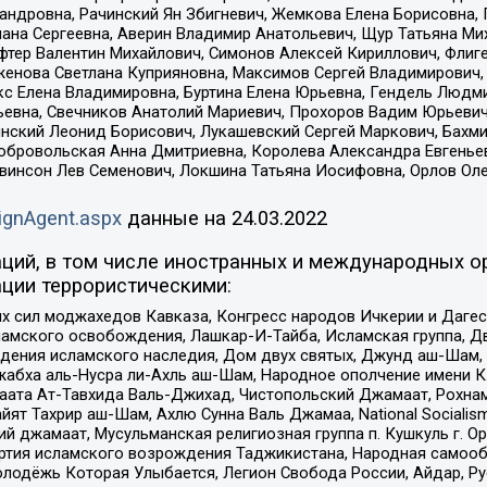
сандровна, Рачинский Ян Збигневич, Жемкова Елена Борисовна,
лана Сергеевна, Аверин Владимир Анатольевич, Щур Татьяна М
фтер Валентин Михайлович, Симонов Алексей Кириллович, Флиг
женова Светлана Куприяновна, Максимов Сергей Владимирович, 
кс Елена Владимировна, Буртина Елена Юрьевна, Гендель Людм
евна, Свечников Анатолий Мариевич, Прохоров Вадим Юрьевич
инский Леонид Борисович, Лукашевский Сергей Маркович, Бахм
Добровольская Анна Дмитриевна, Королева Александра Евгенье
евинсон Лев Семенович, Локшина Татьяна Иосифовна, Орлов Ол
ignAgent.aspx
данные на
24.03.2022
ций, в том числе иностранных и международных ор
ции террористическими:
ил моджахедов Кавказа, Конгресс народов Ичкерии и Дагеста
ламского освобождения, Лашкар-И-Тайба, Исламская группа, Дв
ения исламского наследия, Дом двух святых, Джунд аш-Шам, 
жабха аль-Нусра ли-Ахль аш-Шам, Народное ополчение имени К.
ата Ат-Тавхида Валь-Джихад, Чистопольский Джамаат, Рохнам
ят Тахрир аш-Шам, Ахлю Сунна Валь Джамаа, National Socialism
ий джамаат, Мусульманская религиозная группа п. Кушкуль г. 
ртия исламского возрождения Таджикистана, Народная самооб
олодёжь Которая Улыбается, Легион Свобода России, Айдар, Р