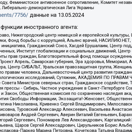
ду, Феминистское антивоенное сопротивление, Комитет независ
а, Либерально-демократическая Лига Украины
uments/7756/
данные на
13.05.2024
функции иностранного агента:
раво, Нижегородский центр немецкой и европейской культуры,
тики, Фонд борьбы с коррупцией, Альянс врачей, НАСИЛИЮ.НЕТ,
я инициатива, Гражданский Союз, Хасдей Ерушалаим, Центр по
юченных, Институт глобализации и социальных движений, Цент
ты прав граждан, Благотворительный фонд помощи осужденным
а, Проект Апрель, Самарская губерния, Эра здоровья, Мемориал
ера, Центр СИБАЛЬТ, Уральская правозащитная группа, Женщины
по правам человека, Дальневосточный центр развития гражданс
ологических исследований, Сутяжник, АКАДЕМИЯ ПО ПРАВАМ Ч
е Совета Министров северных стран, Гражданское содействие,
я прессы - Сибирь, Частное учреждение в Санкт-Петербурге С
 и Закон, Общественная комиссия по сохранению наследия ак
звития Свободы Информации, Экозащита!-Женсовет, Общественн
Регина Николаевна, Кривенко Сергей Владимирович, Милославс
совна, Туровский Александр Алексеевич, Васильева Анастасия
Пивоваров Андрей Сергеевич, Аверин Виталий Евгеньевич, Бара
горий Сергеевич, Пономарев Лев Александрович, Каргалицкий 
ньевна, Щаров Сергей Алексадрович, Цирульников Борис Альбер
ислакова-Паркер Марина Петровна, Кочеткова Татьяна Владими