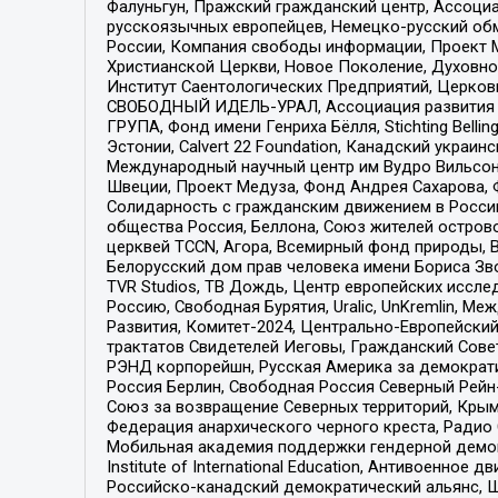
Фалуньгун, Пражский гражданский центр, Ассоци
русскоязычных европейцев, Немецко-русский об
России, Компания свободы информации, Проект М
Христианской Церкви, Новое Поколение, Духовн
Институт Саентологических Предприятий, Церков
СВОБОДНЫЙ ИДЕЛЬ-УРАЛ, Ассоциация развития ж
ГРУПА, Фонд имени Генриха Бёлля, Stichting Bellin
Эстонии, Calvert 22 Foundation, Канадский укра
Международный научный центр им Вудро Вильсона
Швеции, Проект Медуза, Фонд Андрея Сахарова, Ф
Солидарность с гражданским движением в России 
общества Россия, Беллона, Союз жителей острово
церквей TCCN, Агора, Всемирный фонд природы, B
Белорусский дом прав человека имени Бориса Зво
TVR Studios, ТВ Дождь, Центр европейских иссл
Россию, Свободная Бурятия, Uralic, UnKremlin, 
Развития, Комитет-2024, Центрально-Европейски
трактатов Свидетелей Иеговы, Гражданский Совет
РЭНД корпорейшн, Русская Америка за демократи
Россия Берлин, Свободная Россия Северный Рейн-В
Союз за возвращение Северных территорий, Крымско
Федерация анархического черного креста, Радио
Мобильная академия поддержки гендерной демократи
Institute of International Education, Антивоенн
Российско-канадский демократический альянс, 