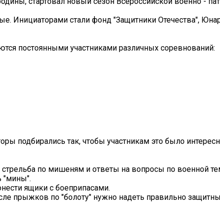
родины, стартовал новый сезон Всероссийской военно - па
ые. Инициаторами стали фонд "Защитники Отечества", Юна
яются постоянными участниками различных соревнований:
торы подбирались так, чтобы участникам это было интересн
, стрельба по мишеням и ответы на вопросы по военной те
ь "мины".
ронести ящики с боеприпасами.
после прыжков по "болоту" нужно надеть правильно защитн