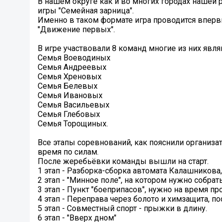
В нашем округе как и во многих городах нашей 
игры "Семейная зарница".
Именно в таком формате игра проводится вперв
"Движение первых".
В игре участвовали 8 команд многие из них явл
Семья Воеводиных
Семья Андреевых
Семья Хреновых
Семья Белевых
Семья Ивановых
Семья Васильевых
Семья Глебовых
Семья Торощиных.
Все этапы соревнований, как пояснили организа
время по силам.
После жеребьёвки команды вышли на старт.
1 этап - Разборка-сборка автомата Калашникова
2 этап - "Минное поле", на котором нужно собрат
3 этап - Пункт "боеприпасов", нужно на время п
4 этап - Переправа через болото и химзащита, 
5 этап - Совместный спорт - прыжки в длину.
6 этап - "Вверх дном"