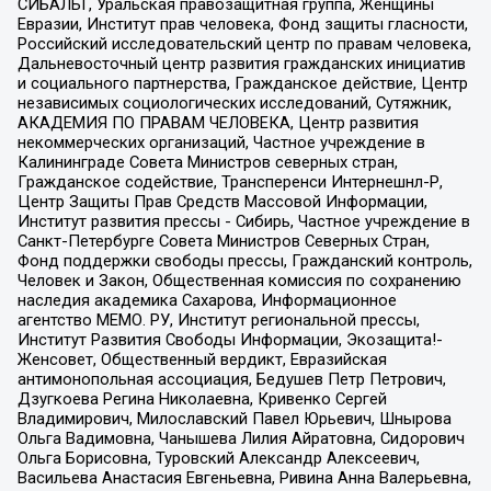
СИБАЛЬТ, Уральская правозащитная группа, Женщины
Евразии, Институт прав человека, Фонд защиты гласности,
Российский исследовательский центр по правам человека,
Дальневосточный центр развития гражданских инициатив
и социального партнерства, Гражданское действие, Центр
независимых социологических исследований, Сутяжник,
АКАДЕМИЯ ПО ПРАВАМ ЧЕЛОВЕКА, Центр развития
некоммерческих организаций, Частное учреждение в
Калининграде Совета Министров северных стран,
Гражданское содействие, Трансперенси Интернешнл-Р,
Центр Защиты Прав Средств Массовой Информации,
Институт развития прессы - Сибирь, Частное учреждение в
Санкт-Петербурге Совета Министров Северных Стран,
Фонд поддержки свободы прессы, Гражданский контроль,
Человек и Закон, Общественная комиссия по сохранению
наследия академика Сахарова, Информационное
агентство МЕМО. РУ, Институт региональной прессы,
Институт Развития Свободы Информации, Экозащита!-
Женсовет, Общественный вердикт, Евразийская
антимонопольная ассоциация, Бедушев Петр Петрович,
Дзугкоева Регина Николаевна, Кривенко Сергей
Владимирович, Милославский Павел Юрьевич, Шнырова
Ольга Вадимовна, Чанышева Лилия Айратовна, Сидорович
Ольга Борисовна, Туровский Александр Алексеевич,
Васильева Анастасия Евгеньевна, Ривина Анна Валерьевна,