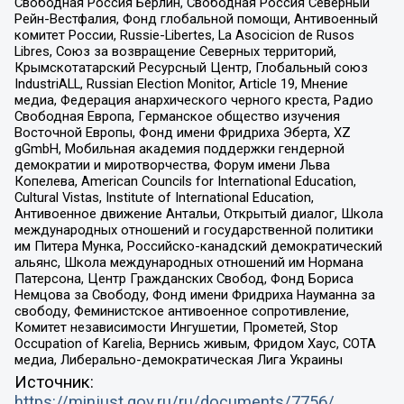
Свободная Россия Берлин, Свободная Россия Северный
Рейн-Вестфалия, Фонд глобальной помощи, Антивоенный
комитет России, Russie-Libertes, La Asocicion de Rusos
Libres, Союз за возвращение Северных территорий,
Крымскотатарский Ресурсный Центр, Глобальный союз
IndustriALL, Russian Election Monitor, Article 19, Мнение
медиа, Федерация анархического черного креста, Радио
Свободная Европа, Германское общество изучения
Восточной Европы, Фонд имени Фридриха Эберта, XZ
gGmbH, Мобильная академия поддержки гендерной
демократии и миротворчества, Форум имени Льва
Копелева, American Councils for International Education,
Cultural Vistas, Institute of International Education,
Антивоенное движение Антальи, Открытый диалог, Школа
международных отношений и государственной политики
им Питера Мунка, Российско-канадский демократический
альянс, Школа международных отношений им Нормана
Патерсона, Центр Гражданских Свобод, Фонд Бориса
Немцова за Свободу, Фонд имени Фридриха Науманна за
свободу, Феминистское антивоенное сопротивление,
Комитет независимости Ингушетии, Прометей, Stop
Occupation of Karelia, Вернись живым, Фридом Хаус, СОТА
медиа, Либерально-демократическая Лига Украины
Источник:
https://minjust.gov.ru/ru/documents/7756/