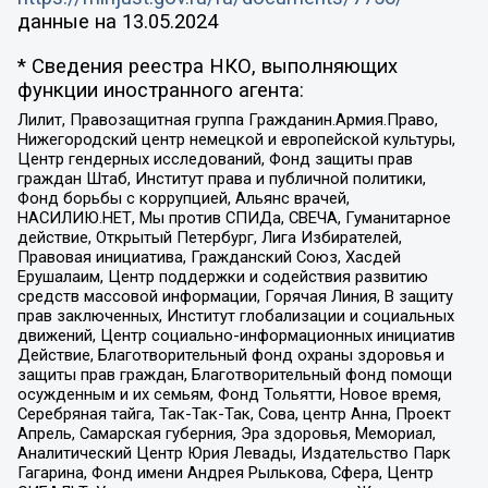
данные на
13.05.2024
* Сведения реестра НКО, выполняющих
функции иностранного агента:
Лилит, Правозащитная группа Гражданин.Армия.Право,
Нижегородский центр немецкой и европейской культуры,
Центр гендерных исследований, Фонд защиты прав
граждан Штаб, Институт права и публичной политики,
Фонд борьбы с коррупцией, Альянс врачей,
НАСИЛИЮ.НЕТ, Мы против СПИДа, СВЕЧА, Гуманитарное
действие, Открытый Петербург, Лига Избирателей,
Правовая инициатива, Гражданский Союз, Хасдей
Ерушалаим, Центр поддержки и содействия развитию
средств массовой информации, Горячая Линия, В защиту
прав заключенных, Институт глобализации и социальных
движений, Центр социально-информационных инициатив
Действие, Благотворительный фонд охраны здоровья и
защиты прав граждан, Благотворительный фонд помощи
осужденным и их семьям, Фонд Тольятти, Новое время,
Серебряная тайга, Так-Так-Так, Сова, центр Анна, Проект
Апрель, Самарская губерния, Эра здоровья, Мемориал,
Аналитический Центр Юрия Левады, Издательство Парк
Гагарина, Фонд имени Андрея Рылькова, Сфера, Центр