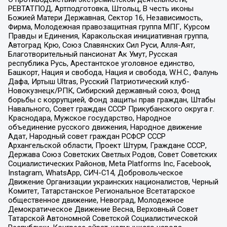
РЕВТАТПОД, Артподготовка, Штольц, В честь иконы
Божией Матери Державная, Сектор 16, Независимость,
Фирма, Молодежная правозащитная группа МПГ, Курсом
Правды и Единения, Каракольская инициативная группа,
Автоград Крю, Союз Славянских Сил Руси, Алля-Аят,
Благотворительный пансионат Ак Умут, Русская
республика Русь, Арестантское уголовное единство,
Башкорт, Нация и свобода, Нация и свобода, W.H.С., Фалунь
Дафа, Иртыш Ultras, Русский Патриотический клуб-
Новокузнецк/РПК, Сибирский державный союз, Фонд
борьбы с коррупцией, Фонд защиты прав граждан, Штабы
Навального, Совет граждан СССР Прикубанского округа г.
Краснодара, Мужское государство, Народное
объединение русского движения, Народное движение
Адат, Народный совет граждан РСФСР СССР
Архангельской области, Проект Штурм, Граждане СССР,
Держава Союз Советских Светлых Родов, Совет Советских
Социалистических Районов, Meta Platforms Inc, Facebook,
Instagram, WhatsApp, СИЧ-С14, Добровольческое
Движение Организации украинских националистов, Черный
Комитет, Татарстанское Региональное Всетатарское
общественное движение, Невоград, Молодежное
Демократическое Движение Весна, Верховный Совет
Татарской Автономной Советской Социалистической