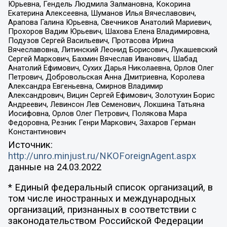
Юрьевна, Гендель Людмила Залмановна, Кокорина
Екатерина Алексеевна, Шуманов Илья Вячеславович,
Арапова Галина Юрьевна, Свечников Анатолий Мариевич,
Прохоров Вадим Юрьевич, Шахова Елена Владимировна,
Подузов Сергей Васильевич, Протасова Ирина
Вячеславовна, Литинский Леонид Борисович, Лукашевский
Сергей Маркович, Бахмин Вячеслав Иванович, Шабад
Анатолий Ефимович, Сухих Дарья Николаевна, Орлов Олег
Петрович, Добровольская Анна Дмитриевна, Королева
Александра Евгеньевна, Смирнов Владимир
Александрович, Вицин Сергей Ефимович, Золотухин Борис
Андреевич, Левинсон Лев Семенович, Локшина Татьяна
Иосифовна, Орлов Олег Петрович, Полякова Мара
Федоровна, Резник Генри Маркович, Захаров Герман
Константинович
Источник:
http://unro.minjust.ru/NKOForeignAgent.aspx
данные на
24.03.2022
* Единый федеральный список организаций, в
том числе иностранных и международных
организаций, признанных в соответствии с
законодательством Российской Федерации