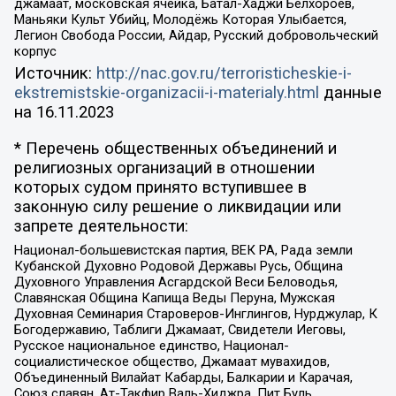
джамаат, московская ячейка, Батал-Хаджи Белхороев,
Маньяки Культ Убийц, Молодёжь Которая Улыбается,
Легион Свобода России, Айдар, Русский добровольческий
корпус
Источник:
http://nac.gov.ru/terroristicheskie-i-
ekstremistskie-organizacii-i-materialy.html
данные
на
16.11.2023
* Перечень общественных объединений и
религиозных организаций в отношении
которых судом принято вступившее в
законную силу решение о ликвидации или
запрете деятельности:
Национал-большевистская партия, ВЕК РА, Рада земли
Кубанской Духовно Родовой Державы Русь, Община
Духовного Управления Асгардской Веси Беловодья,
Славянская Община Капища Веды Перуна, Мужская
Духовная Семинария Староверов-Инглингов, Нурджулар, К
Богодержавию, Таблиги Джамаат, Свидетели Иеговы,
Русское национальное единство, Национал-
социалистическое общество, Джамаат мувахидов,
Объединенный Вилайат Кабарды, Балкарии и Карачая,
Союз славян, Ат-Такфир Валь-Хиджра, Пит Буль,