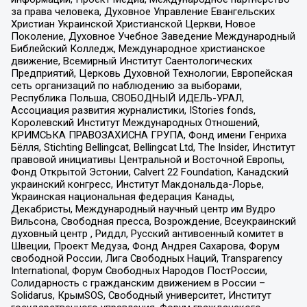
за права человека, Духовное Управление Евангельских
Христиан Украинской Христианской Церкви, Новое
Поколение, Духовное Учебное Заведение Международный
Библейский Колледж, Международное христианское
движение, Всемирный Институт Саентологических
Предприятий, Церковь Духовной Технологии, Европейская
сеть организаций по наблюдению за выборами,
Республика Польша, СВОБОДНЫЙ ИДЕЛЬ-УРАЛ,
Ассоциация развития журналистики, IStories fonds,
Королевский Институт Международных Отношений,
КРИМСЬКА ПРАВОЗАХИСНА ГРУПА, Фонд имени Генриха
Бёлля, Stichting Bellingcat, Bellingcat Ltd, The Insider, Институт
правовой инициативы Центральной и Восточной Европы,
Фонд Открытой Эстонии, Calvert 22 Foundation, Канадский
украинский конгресс, Институт Макдональда-Лорье,
Украинская национальная федерация Канады,
Декабристы, Международный научный центр им Вудро
Вильсона, Свободная пресса, Возрождение, Всеукраинский
духовный центр , Риддл, Русский антивоенный комитет в
Швеции, Проект Медуза, Фонд Андрея Сахарова, Форум
свободной России, Лига Свободных Наций, Transparеncy
International, Форум Свободных Народов ПостРоссии,
Солидарность с гражданским движением в России –
Solidarus, КрымSOS, Свободный университет, Институт