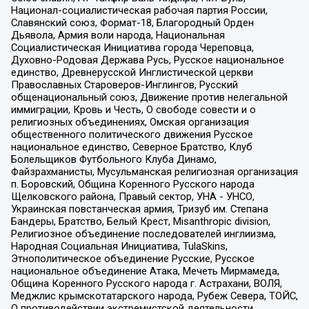
Национал-социалистическая рабочая партия России,
Славянский союз, Формат-18, Благородный Орден
Дьявола, Армия воли народа, Национальная
Социалистическая Инициатива города Череповца,
Духовно-Родовая Держава Русь, Русское национальное
единство, Древнерусской Инглистической церкви
Православных Староверов-Инглингов, Русский
общенациональный союз, Движение против нелегальной
иммиграции, Кровь и Честь, О свободе совести и о
религиозных объединениях, Омская организация
общественного политического движения Русское
национальное единство, Северное Братство, Клуб
Болельщиков Футбольного Клуба Динамо,
Файзрахманисты, Мусульманская религиозная организация
п. Боровский, Община Коренного Русского народа
Щелковского района, Правый сектор, УНА - УНСО,
Украинская повстанческая армия, Тризуб им. Степана
Бандеры, Братство, Белый Крест, Misanthropic division,
Религиозное объединение последователей инглиизма,
Народная Социальная Инициатива, TulaSkins,
Этнополитическое объединение Русские, Русское
национальное объединение Атака, Мечеть Мирмамеда,
Община Коренного Русского народа г. Астрахани, ВОЛЯ,
Меджлис крымскотатарского народа, Рубеж Севера, ТОЙС,
О противодействии экстремистской деятельности,