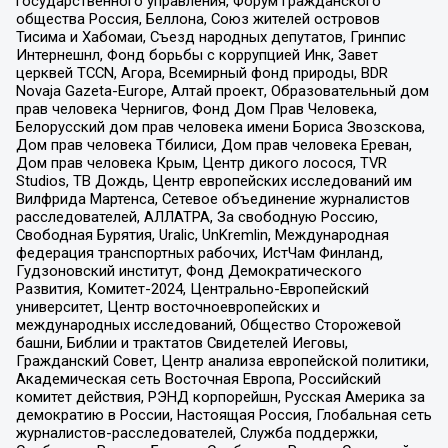
государственного управления, Форум гражданского
общества Россия, Беллона, Союз жителей островов
Тисима и Хабомаи, Съезд народных депутатов, Гринпис
Интернешнл, Фонд борьбы с коррупцией Инк, Завет
церквей TCCN, Агора, Всемирный фонд природы, BDR
Novaja Gazeta-Europe, Алтай проект, Образовательный дом
прав человека Чернигов, Фонд Дом Прав Человека,
Белорусский дом прав человека имени Бориса Звозскова,
Дом прав человека Тбилиси, Дом прав человека Ереван,
Дом прав человека Крым, Центр дикого лосося, TVR
Studios, ТВ Дождь, Центр европейских исследований им
Вилфрида Мартенса, Сетевое объединение журналистов
расследователей, АЛЛАТРА, За свободную Россию,
Свободная Бурятия, Uralic, UnKremlin, Международная
федерация транспортных рабочих, ИстЧам Финланд,
Гудзоновский институт, Фонд Демократического
Развития, Комитет-2024, Центрально-Европейский
университет, Центр восточноевропейских и
международных исследований, Общество Сторожевой
башни, Библии и трактатов Свидетелей Иеговы,
Гражданский Совет, Центр анализа европейской политики,
Академическая сеть Восточная Европа, Российский
комитет действия, РЭНД корпорейшн, Русская Америка за
демократию в России, Настоящая Россия, Глобальная сеть
журналистов-расследователей, Служба поддержки,