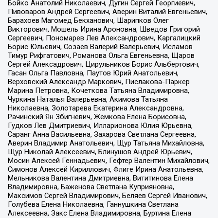
Бойко Анатолий Николаевич, Дугин Сергей Георгиевич,
Пивоваров Андрей Сергеевич, Аверин Виталий Евгеньевич,
Барахоев Магомед Бекханович, Шарипков Олег
Викторович, Мошель Ирина Ароновна, Шведов Григорий
Сергеевич, Пономарев Лев Александрович, Каргалицкий
Борис Юльевич, Созаев Валерий Валерьевич, Исламов
Тимур Рифгатович, Романова Ольга Евгеньевна, Щаров
Сергей Алексадрович, Цирульников Борис Альбертович,
Гасан Ольга Павловна, Паутов Юрий Анатольевич,
Верховский Александр Маркович, Пислакова-Паркер
Марина Петровна, Кочеткова Татьяна Владимировна,
Чуркина Наталья Валерьевна, Акимова Татьяна
Николаевна, Золотарева Екатерина Александровна,
Рачинский Ян Збигневич, Жемкова Елена Борисовна,
Гудков Лев Дмитриевич, Илларионова Юлия Юрьевна,
Саранг Анна Васильевна, Захарова Светлана Сергеевна,
Аверин Владимир Анатольевич, Щур Татьяна Михайловна,
Щур Николай Алексеевич, Блинушов Андрей Юрьевич,
Мосин Алексей Геннадьевич, Гефтер Валентин Михайлович,
Симонов Алексей Кириллович, Флиге Ирина Анатольевна,
Мельникова Валентина Дмитриевна, Вититинова Елена
Владимировна, Баженова Светлана Куприяновна,
Максимов Сергей Владимирович, Беляев Сергей Иванович,
Голубева Елена Николаевна, Ганнушкина Светлана
Алексеевна, Закс Елена Владимировна, Буртина Елена