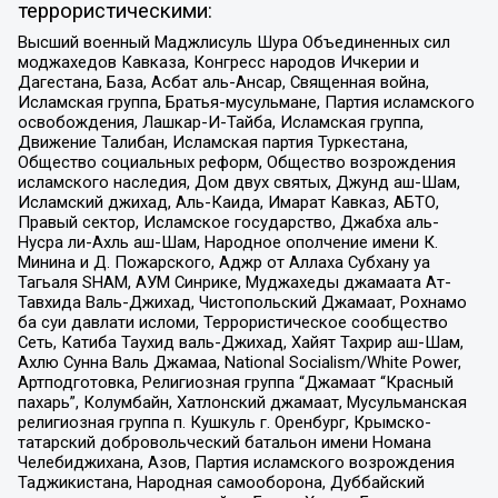
террористическими:
Высший военный Маджлисуль Шура Объединенных сил
моджахедов Кавказа, Конгресс народов Ичкерии и
Дагестана, База, Асбат аль-Ансар, Священная война,
Исламская группа, Братья-мусульмане, Партия исламского
освобождения, Лашкар-И-Тайба, Исламская группа,
Движение Талибан, Исламская партия Туркестана,
Общество социальных реформ, Общество возрождения
исламского наследия, Дом двух святых, Джунд аш-Шам,
Исламский джихад, Аль-Каида, Имарат Кавказ, АБТО,
Правый сектор, Исламское государство, Джабха аль-
Нусра ли-Ахль аш-Шам, Народное ополчение имени К.
Минина и Д. Пожарского, Аджр от Аллаха Субхану уа
Тагьаля SHAM, АУМ Синрике, Муджахеды джамаата Ат-
Тавхида Валь-Джихад, Чистопольский Джамаат, Рохнамо
ба суи давлати исломи, Террористическое сообщество
Сеть, Катиба Таухид валь-Джихад, Хайят Тахрир аш-Шам,
Ахлю Сунна Валь Джамаа, National Socialism/White Power,
Артподготовка, Религиозная группа “Джамаат “Красный
пахарь”, Колумбайн, Хатлонский джамаат, Мусульманская
религиозная группа п. Кушкуль г. Оренбург, Крымско-
татарский добровольческий батальон имени Номана
Челебиджихана, Азов, Партия исламского возрождения
Таджикистана, Народная самооборона, Дуббайский