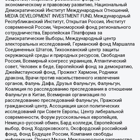
экономическому и правовому развитию, Национальный
Демократический Институт Международных Отношений,
MEDIA DEVELOPMENT INVESTMENT FUND, Международный
Республиканский Институт, Открытая Россия, Институт
современной России, Черноморский фонд регионального
сотрудничества, Европейская Платформа за
Демократические Выборы, Международный центр
электоральных исследований, Германский фонд Маршалла
Соединенных Штатов, Тихоокеанский центр защиты
окружающей среды и природных ресурсов, Свободная
Россия, Всемирный конгресс украинцев, Атлантический
совет, Человек в беде, Европейский фонд за демократию,
Джеймстаунский фонд, Прожект Хармони, Родники
дракона, Врачи против насильственного извлечения
органов, Фалунь Дафа, Друзья Фалуньгун, Фалуньгун,
Коалиция по расследованию преследования в отношении
Фалуньгун в Китае, Всемирная организация по
расследованию преследований Фалуньгун, Пражский
гражданский центр, Ассоциация школ политических
исследований при Совете Европы, Центр либеральной
современности, Форум русскоязычных европейцев,
Немецко-русский обмен, Бард колледж, Европейский
выбор, Фонд Ходорковского, Оксфордский российский
фонд, Фонд Будущее России, Компания свободы
информации, Проект Медиа, Международное партнерство