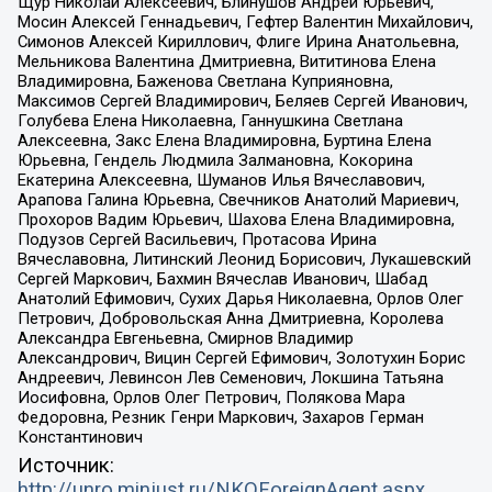
Щур Николай Алексеевич, Блинушов Андрей Юрьевич,
Мосин Алексей Геннадьевич, Гефтер Валентин Михайлович,
Симонов Алексей Кириллович, Флиге Ирина Анатольевна,
Мельникова Валентина Дмитриевна, Вититинова Елена
Владимировна, Баженова Светлана Куприяновна,
Максимов Сергей Владимирович, Беляев Сергей Иванович,
Голубева Елена Николаевна, Ганнушкина Светлана
Алексеевна, Закс Елена Владимировна, Буртина Елена
Юрьевна, Гендель Людмила Залмановна, Кокорина
Екатерина Алексеевна, Шуманов Илья Вячеславович,
Арапова Галина Юрьевна, Свечников Анатолий Мариевич,
Прохоров Вадим Юрьевич, Шахова Елена Владимировна,
Подузов Сергей Васильевич, Протасова Ирина
Вячеславовна, Литинский Леонид Борисович, Лукашевский
Сергей Маркович, Бахмин Вячеслав Иванович, Шабад
Анатолий Ефимович, Сухих Дарья Николаевна, Орлов Олег
Петрович, Добровольская Анна Дмитриевна, Королева
Александра Евгеньевна, Смирнов Владимир
Александрович, Вицин Сергей Ефимович, Золотухин Борис
Андреевич, Левинсон Лев Семенович, Локшина Татьяна
Иосифовна, Орлов Олег Петрович, Полякова Мара
Федоровна, Резник Генри Маркович, Захаров Герман
Константинович
Источник:
http://unro.minjust.ru/NKOForeignAgent.aspx