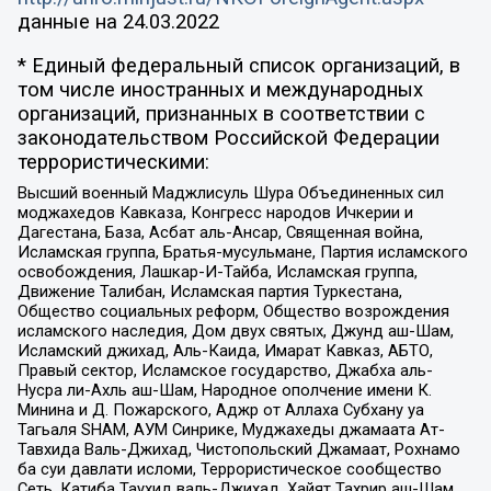
данные на
24.03.2022
* Единый федеральный список организаций, в
том числе иностранных и международных
организаций, признанных в соответствии с
законодательством Российской Федерации
террористическими:
Высший военный Маджлисуль Шура Объединенных сил
моджахедов Кавказа, Конгресс народов Ичкерии и
Дагестана, База, Асбат аль-Ансар, Священная война,
Исламская группа, Братья-мусульмане, Партия исламского
освобождения, Лашкар-И-Тайба, Исламская группа,
Движение Талибан, Исламская партия Туркестана,
Общество социальных реформ, Общество возрождения
исламского наследия, Дом двух святых, Джунд аш-Шам,
Исламский джихад, Аль-Каида, Имарат Кавказ, АБТО,
Правый сектор, Исламское государство, Джабха аль-
Нусра ли-Ахль аш-Шам, Народное ополчение имени К.
Минина и Д. Пожарского, Аджр от Аллаха Субхану уа
Тагьаля SHAM, АУМ Синрике, Муджахеды джамаата Ат-
Тавхида Валь-Джихад, Чистопольский Джамаат, Рохнамо
ба суи давлати исломи, Террористическое сообщество
Сеть, Катиба Таухид валь-Джихад, Хайят Тахрир аш-Шам,