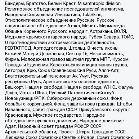
Бандеры, Братство, Белый Крест, Misanthropic division,
Религиозное объединение последователей инглиизма,
Народная Социальная Инициатива, TulaSkins,
Этнополитическое объединение Русские, Русское
национальное объединение Атака, Мечеть Мирмамеда,
Община Коренного Русского народа г. Астрахани, ВОЛЯ,
Меджлис крымскотатарского народа, Рубеж Севера, ТОЙС,
О противодействии экстремистской деятельности,
РЕВТАТПОД, Артподготовка, Штольц, В честь иконы
Божией Матери Державная, Сектор 16, Независимость,
Фирма, Молодежная правозащитная группа МПГ, Курсом
Правды и Единения, Каракольская инициативная группа,
Автоград Крю, Союз Славянских Сил Руси, Алля-Аят,
Благотворительный пансионат Ак Умут, Русская
республика Русь, Арестантское уголовное единство,
Башкорт, Нация и свобода, Нация и свобода, W.H.С., Фалунь
Дафа, Иртыш Ultras, Русский Патриотический клуб-
Новокузнецк/РПК, Сибирский державный союз, Фонд
борьбы с коррупцией, Фонд защиты прав граждан, Штабы
Навального, Совет граждан СССР Прикубанского округа г.
Краснодара, Мужское государство, Народное
объединение русского движения, Народное движение
Адат, Народный совет граждан РСФСР СССР
Архангельской области, Проект Штурм, Граждане СССР,
Держава Союз Советских Светлых Родов, Совет Советских