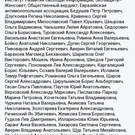
Институт Развития Свободы Информации, Экозащита!-
Женсовет, Общественный вердикт, Евразийская
антимонопольная ассоциация, Бедушев Петр Петрович,
Дзугкоева Регина Николаевна, Кривенко Сергей
Владимирович, Милославский Павел Юрьевич, Шнырова
Ольга Вадимовна, Чанышева Лилия Айратовна, Сидорович
Ольга Борисовна, Туровский Александр Алексеевич,
Васильева Анастасия Евгеньевна, Ривина Анна Валерьевна,
Бойко Анатолий Николаевич, Дугин Сергей Георгиевич,
Пивоваров Андрей Сергеевич, Аверин Виталий Евгеньевич,
Барахоев Магомед Бекханович, Шарипков Олег
Викторович, Мошель Ирина Ароновна, Шведов Григорий
Сергеевич, Пономарев Лев Александрович, Каргалицкий
Борис Юльевич, Созаев Валерий Валерьевич, Исламов
Тимур Рифгатович, Романова Ольга Евгеньевна, Щаров
Сергей Алексадрович, Цирульников Борис Альбертович,
Гасан Ольга Павловна, Паутов Юрий Анатольевич,
Верховский Александр Маркович, Пислакова-Паркер
Марина Петровна, Кочеткова Татьяна Владимировна,
Чуркина Наталья Валерьевна, Акимова Татьяна
Николаевна, Золотарева Екатерина Александровна,
Рачинский Ян Збигневич, Жемкова Елена Борисовна,
Гудков Лев Дмитриевич, Илларионова Юлия Юрьевна,
Саранг Анна Васильевна, Захарова Светлана Сергеевна,
Аверин Владимир Анатольевич, Щур Татьяна Михайловна,