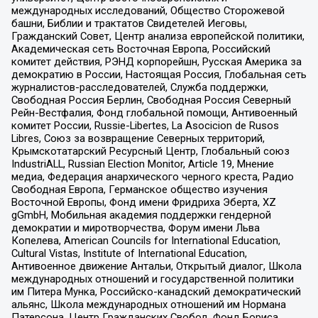
международных исследований, Общество Сторожевой
башни, Библии и трактатов Свидетелей Иеговы,
Гражданский Совет, Центр анализа европейской политики,
Академическая сеть Восточная Европа, Российский
комитет действия, РЭНД корпорейшн, Русская Америка за
демократию в России, Настоящая Россия, Глобальная сеть
журналистов-расследователей, Служба поддержки,
Свободная Россия Берлин, Свободная Россия Северный
Рейн-Вестфалия, Фонд глобальной помощи, Антивоенный
комитет России, Russie-Libertes, La Asocicion de Rusos
Libres, Союз за возвращение Северных территорий,
Крымскотатарский Ресурсный Центр, Глобальный союз
IndustriALL, Russian Election Monitor, Article 19, Мнение
медиа, Федерация анархического черного креста, Радио
Свободная Европа, Германское общество изучения
Восточной Европы, Фонд имени Фридриха Эберта, XZ
gGmbH, Мобильная академия поддержки гендерной
демократии и миротворчества, Форум имени Льва
Копелева, American Councils for International Education,
Cultural Vistas, Institute of International Education,
Антивоенное движение Антальи, Открытый диалог, Школа
международных отношений и государственной политики
им Питера Мунка, Российско-канадский демократический
альянс, Школа международных отношений им Нормана
Патерсона, Центр Гражданских Свобод, Фонд Бориса