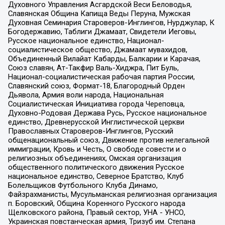
Духовного Управления Асгардской Веси Беловодья,
Славянская Община Капища Веды Перуна, Мужская
Духовная Семинария Староверов-Инглингов, Нурджулар, К
Богодержавию, Таблиги Джамаат, Свидетели Иеговы,
Русское национальное единство, Национал-
социалистическое общество, Джамаат мувахидов,
Объединенный Вилайат Кабарды, Балкарии и Карачая,
Союз славян, Ат-Такфир Валь-Хиджра, Пит Буль,
Национал-социалистическая рабочая партия России,
Славянский союз, Формат-18, Благородный Орден
Дьявола, Армия воли народа, Национальная
Социалистическая Инициатива города Череповца,
Духовно-Родовая Держава Русь, Русское национальное
единство, Древнерусской Инглистической церкви
Православных Староверов-Инглингов, Русский
общенациональный союз, Движение против нелегальной
иммиграции, Кровь и Честь, О свободе совести и о
религиозных объединениях, Омская организация
общественного политического движения Русское
национальное единство, Северное Братство, Клуб
Болельщиков Футбольного Клуба Динамо,
Файзрахманисты, Мусульманская религиозная организация
п. Боровский, Община Коренного Русского народа
Щелковского района, Правый сектор, УНА - УНСО,
Украинская повстанческая армия, Тризуб им. Степана