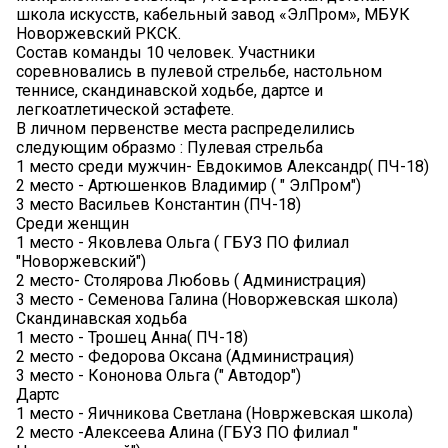
школа искусств, кабельный завод «ЭлПром», МБУК
Новоржевский РКСК.
Состав команды 10 человек. Участники
соревновались в пулевой стрельбе, настольном
теннисе, скандинавской ходьбе, дартсе и
легкоатлетической эстафете.
В личном первенстве места распределились
следующим образмо : Пулевая стрельба
1 место среди мужчин- Евдокимов Александр( ПЧ-18)
2 место - Артюшенков Владимир ( " ЭлПром")
3 место Васильев Константин (ПЧ-18)
Среди женщин
1 место - Яковлева Ольга ( ГБУЗ ПО филиал
"Новоржевский")
2 место- Столярова Любовь ( Администрация)
3 место - Семенова Галина (Новоржевская школа)
Скандинавская ходьба
1 место - Трошец Анна( ПЧ-18)
2 место - Федорова Оксана (Администрация)
3 место - Кононова Ольга (" Автодор")
Дартс
1 место - Яичникова Светлана (Новржевская школа)
2 место -Алексеева Алина (ГБУЗ ПО филиал "