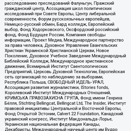
расследованию преследований Фалуньгун, Пражский
гражданский центр, Ассоциация школ политических
исследований при Совете Европы, Центр либеральной
современности, Форум русскоязычных европейцев,
Немецко-русский обмен, Бард колледж, Европейский
выбор, Фонд Ходорковского, Оксфордский российский
фонд, Фонд Будущее России, Компания свободы
информации, Проект Медиа, Международное партнерство
за права человека, Духовное Управление Евангельских
Христиан Украинской Христианской Церкви, Новое
Поколение, Духовное Учебное Заведение Международный
Библейский Колледж, Международное христианское
движение, Всемирный Институт Саентологических
Предприятий, Церковь Духовной Технологии, Европейская
сеть организаций по наблюдению за выборами,
Республика Польша, СВОБОДНЫЙ ИДЕЛЬ-УРАЛ,
Ассоциация развития журналистики, IStories fonds,
Королевский Институт Международных Отношений,
КРИМСЬКА ПРАВОЗАХИСНА ГРУПА, Фонд имени Генриха
Бёлля, Stichting Bellingcat, Bellingcat Ltd, The Insider, Институт
правовой инициативы Центральной и Восточной Европы,
Фонд Открытой Эстонии, Calvert 22 Foundation, Канадский
украинский конгресс, Институт Макдональда-Лорье,
Украинская национальная федерация Канады,
Декабристы, Международный научный центр им Вудро