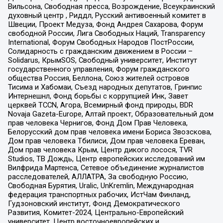
Вильсона, Свободная пресса, Возрождение, Всеукраинский
духовный центр , Риддл, Русский антивоенный комитет в
Швеции, Проект Медуза, Фонд Андрея Сахарова, Форум
свободной России, Лига Свободных Наций, Transparеncy
International, Форум Свободных Народов ПостРоссии,
Солидарность с гражданским движением в России –
Solidarus, КрымSOS, Свободный университет, Институт
государственного управления, Форум гражданского
общества Россия, Беллона, Союз жителей островов
Тисима и Хабомаи, Съезд народных депутатов, Гринпис
Интернешнл, Фонд борьбы с коррупцией Инк, Завет
церквей TCCN, Агора, Всемирный фонд природы, BDR
Novaja Gazeta-Europe, Алтай проект, Образовательный дом
прав человека Чернигов, Фонд Дом Прав Человека,
Белорусский дом прав человека имени Бориса Звозскова,
Дом прав человека Тбилиси, Дом прав человека Ереван,
Дом прав человека Крым, Центр дикого лосося, TVR
Studios, ТВ Дождь, Центр европейских исследований им
Вилфрида Мартенса, Сетевое объединение журналистов
расследователей, АЛЛАТРА, За свободную Россию,
Свободная Бурятия, Uralic, UnKremlin, Международная
федерация транспортных рабочих, ИстЧам Финланд,
Гудзоновский институт, Фонд Демократического
Развития, Комитет-2024, Центрально-Европейский
университет, Центр восточноевропейских и