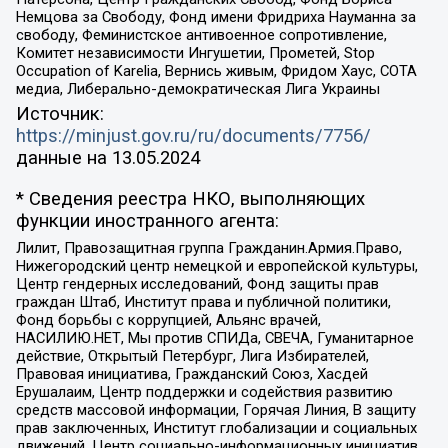
Немцова за Свободу, Фонд имени Фридриха Науманна за
свободу, Феминистское антивоенное сопротивление,
Комитет независимости Ингушетии, Прометей, Stop
Occupation of Karelia, Вернись живым, Фридом Хаус, СОТА
медиа, Либерально-демократическая Лига Украины
Источник:
https://minjust.gov.ru/ru/documents/7756/
данные на
13.05.2024
* Сведения реестра НКО, выполняющих
функции иностранного агента:
Лилит, Правозащитная группа Гражданин.Армия.Право,
Нижегородский центр немецкой и европейской культуры,
Центр гендерных исследований, Фонд защиты прав
граждан Штаб, Институт права и публичной политики,
Фонд борьбы с коррупцией, Альянс врачей,
НАСИЛИЮ.НЕТ, Мы против СПИДа, СВЕЧА, Гуманитарное
действие, Открытый Петербург, Лига Избирателей,
Правовая инициатива, Гражданский Союз, Хасдей
Ерушалаим, Центр поддержки и содействия развитию
средств массовой информации, Горячая Линия, В защиту
прав заключенных, Институт глобализации и социальных
движений, Центр социально-информационных инициатив