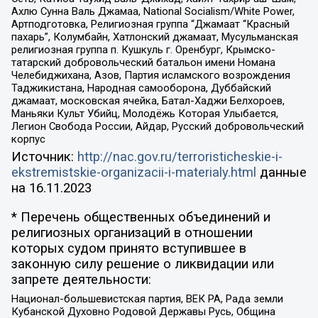
Ахлю Сунна Валь Джамаа, National Socialism/White Power,
Артподготовка, Религиозная группа “Джамаат “Красный
пахарь”, Колумбайн, Хатлонский джамаат, Мусульманская
религиозная группа п. Кушкуль г. Оренбург, Крымско-
татарский добровольческий батальон имени Номана
Челебиджихана, Азов, Партия исламского возрождения
Таджикистана, Народная самооборона, Дуббайский
джамаат, московская ячейка, Батал-Хаджи Белхороев,
Маньяки Культ Убийц, Молодёжь Которая Улыбается,
Легион Свобода России, Айдар, Русский добровольческий
корпус
Источник:
http://nac.gov.ru/terroristicheskie-i-
ekstremistskie-organizacii-i-materialy.html
данные
на
16.11.2023
* Перечень общественных объединений и
религиозных организаций в отношении
которых судом принято вступившее в
законную силу решение о ликвидации или
запрете деятельности:
Национал-большевистская партия, ВЕК РА, Рада земли
Кубанской Духовно Родовой Державы Русь, Община