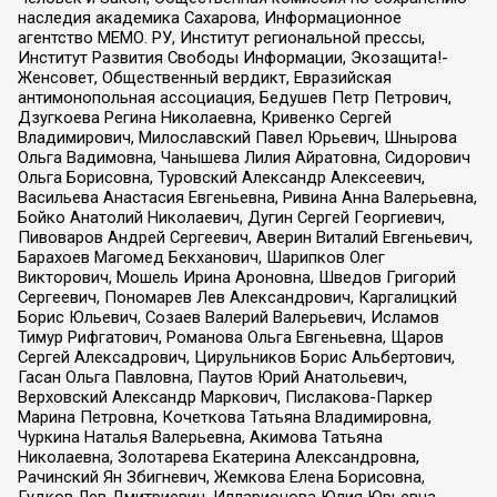
наследия академика Сахарова, Информационное
агентство МЕМО. РУ, Институт региональной прессы,
Институт Развития Свободы Информации, Экозащита!-
Женсовет, Общественный вердикт, Евразийская
антимонопольная ассоциация, Бедушев Петр Петрович,
Дзугкоева Регина Николаевна, Кривенко Сергей
Владимирович, Милославский Павел Юрьевич, Шнырова
Ольга Вадимовна, Чанышева Лилия Айратовна, Сидорович
Ольга Борисовна, Туровский Александр Алексеевич,
Васильева Анастасия Евгеньевна, Ривина Анна Валерьевна,
Бойко Анатолий Николаевич, Дугин Сергей Георгиевич,
Пивоваров Андрей Сергеевич, Аверин Виталий Евгеньевич,
Барахоев Магомед Бекханович, Шарипков Олег
Викторович, Мошель Ирина Ароновна, Шведов Григорий
Сергеевич, Пономарев Лев Александрович, Каргалицкий
Борис Юльевич, Созаев Валерий Валерьевич, Исламов
Тимур Рифгатович, Романова Ольга Евгеньевна, Щаров
Сергей Алексадрович, Цирульников Борис Альбертович,
Гасан Ольга Павловна, Паутов Юрий Анатольевич,
Верховский Александр Маркович, Пислакова-Паркер
Марина Петровна, Кочеткова Татьяна Владимировна,
Чуркина Наталья Валерьевна, Акимова Татьяна
Николаевна, Золотарева Екатерина Александровна,
Рачинский Ян Збигневич, Жемкова Елена Борисовна,