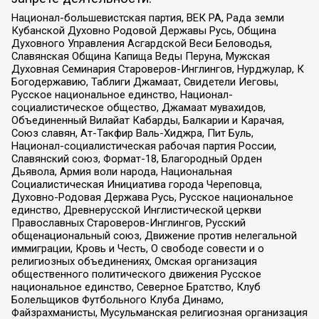
Национал-большевистская партия, ВЕК РА, Рада земли
Кубанской Духовно Родовой Державы Русь, Община
Духовного Управления Асгардской Веси Беловодья,
Славянская Община Капища Веды Перуна, Мужская
Духовная Семинария Староверов-Инглингов, Нурджулар, К
Богодержавию, Таблиги Джамаат, Свидетели Иеговы,
Русское национальное единство, Национал-
социалистическое общество, Джамаат мувахидов,
Объединенный Вилайат Кабарды, Балкарии и Карачая,
Союз славян, Ат-Такфир Валь-Хиджра, Пит Буль,
Национал-социалистическая рабочая партия России,
Славянский союз, Формат-18, Благородный Орден
Дьявола, Армия воли народа, Национальная
Социалистическая Инициатива города Череповца,
Духовно-Родовая Держава Русь, Русское национальное
единство, Древнерусской Инглистической церкви
Православных Староверов-Инглингов, Русский
общенациональный союз, Движение против нелегальной
иммиграции, Кровь и Честь, О свободе совести и о
религиозных объединениях, Омская организация
общественного политического движения Русское
национальное единство, Северное Братство, Клуб
Болельщиков Футбольного Клуба Динамо,
Файзрахманисты, Мусульманская религиозная организация