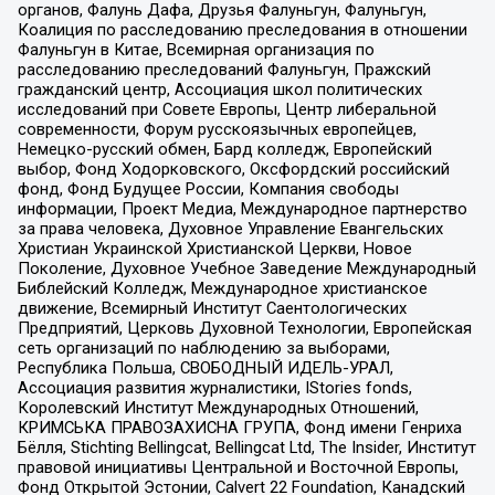
органов, Фалунь Дафа, Друзья Фалуньгун, Фалуньгун,
Коалиция по расследованию преследования в отношении
Фалуньгун в Китае, Всемирная организация по
расследованию преследований Фалуньгун, Пражский
гражданский центр, Ассоциация школ политических
исследований при Совете Европы, Центр либеральной
современности, Форум русскоязычных европейцев,
Немецко-русский обмен, Бард колледж, Европейский
выбор, Фонд Ходорковского, Оксфордский российский
фонд, Фонд Будущее России, Компания свободы
информации, Проект Медиа, Международное партнерство
за права человека, Духовное Управление Евангельских
Христиан Украинской Христианской Церкви, Новое
Поколение, Духовное Учебное Заведение Международный
Библейский Колледж, Международное христианское
движение, Всемирный Институт Саентологических
Предприятий, Церковь Духовной Технологии, Европейская
сеть организаций по наблюдению за выборами,
Республика Польша, СВОБОДНЫЙ ИДЕЛЬ-УРАЛ,
Ассоциация развития журналистики, IStories fonds,
Королевский Институт Международных Отношений,
КРИМСЬКА ПРАВОЗАХИСНА ГРУПА, Фонд имени Генриха
Бёлля, Stichting Bellingcat, Bellingcat Ltd, The Insider, Институт
правовой инициативы Центральной и Восточной Европы,
Фонд Открытой Эстонии, Calvert 22 Foundation, Канадский