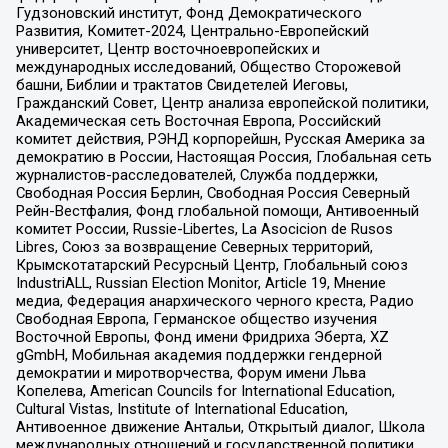
Гудзоновский институт, Фонд Демократического
Развития, Комитет-2024, Центрально-Европейский
университет, Центр восточноевропейских и
международных исследований, Общество Сторожевой
башни, Библии и трактатов Свидетелей Иеговы,
Гражданский Совет, Центр анализа европейской политики,
Академическая сеть Восточная Европа, Российский
комитет действия, РЭНД корпорейшн, Русская Америка за
демократию в России, Настоящая Россия, Глобальная сеть
журналистов-расследователей, Служба поддержки,
Свободная Россия Берлин, Свободная Россия Северный
Рейн-Вестфалия, Фонд глобальной помощи, Антивоенный
комитет России, Russie-Libertes, La Asocicion de Rusos
Libres, Союз за возвращение Северных территорий,
Крымскотатарский Ресурсный Центр, Глобальный союз
IndustriALL, Russian Election Monitor, Article 19, Мнение
медиа, Федерация анархического черного креста, Радио
Свободная Европа, Германское общество изучения
Восточной Европы, Фонд имени Фридриха Эберта, XZ
gGmbH, Мобильная академия поддержки гендерной
демократии и миротворчества, Форум имени Льва
Копелева, American Councils for International Education,
Cultural Vistas, Institute of International Education,
Антивоенное движение Антальи, Открытый диалог, Школа
международных отношений и государственной политики