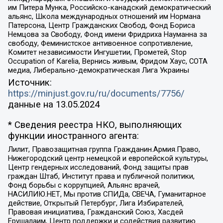
им Питера Мунка, Российско-канадский демократический
альянс, Школа международных отношений им Нормана
Патерсона, Центр Гражданских Свобод, Фонд Бориса
Немцова за Свободу, Фонд имени Фридриха Науманна за
свободу, Феминистское антивоенное сопротивление,
Комитет независимости Ингушетии, Прометей, Stop
Occupation of Karelia, Вернись живым, Фридом Хаус, СОТА
медиа, Либерально-демократическая Лига Украины
Источник:
https://minjust.gov.ru/ru/documents/7756/
данные на
13.05.2024
* Сведения реестра НКО, выполняющих
функции иностранного агента:
Лилит, Правозащитная группа Гражданин.Армия.Право,
Нижегородский центр немецкой и европейской культуры,
Центр гендерных исследований, Фонд защиты прав
граждан Штаб, Институт права и публичной политики,
Фонд борьбы с коррупцией, Альянс врачей,
НАСИЛИЮ.НЕТ, Мы против СПИДа, СВЕЧА, Гуманитарное
действие, Открытый Петербург, Лига Избирателей,
Правовая инициатива, Гражданский Союз, Хасдей
Ерушалаим, Центр поддержки и содействия развитию