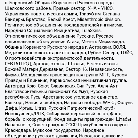
п. Боровский, Община Коренного Русского народа
Щелковского района, Правый сектор, УНА - УНСО,
Украинская повстанческая армия, Тризуб им. Степана
Бандеры, Братство, Белый Крест, Misanthropic division,
Религиозное объединение последователей инглиизма,
Народная Социальная Инициатива, TulaSkins,
Этнополитическое объединение Русские, Русское
национальное объединение Атака, Мечеть Мирмамеда,
Община Коренного Русского народа г. Астрахани, ВОЛЯ,
Меджлис крымскотатарского народа, Рубеж Севера, ТОЙС,
О противодействии экстремистской деятельности,
РЕВТАТПОД, Артподготовка, Штольц, В честь иконы
Божией Матери Державная, Сектор 16, Независимость,
Фирма, Молодежная правозащитная группа МПГ, Курсом
Правды и Единения, Каракольская инициативная группа,
Автоград Крю, Союз Славянских Сил Руси, Алля-Аят,
Благотворительный пансионат Ак Умут, Русская
республика Русь, Арестантское уголовное единство,
Башкорт, Нация и свобода, Нация и свобода, W.H.С., Фалунь
Дафа, Иртыш Ultras, Русский Патриотический клуб-
Новокузнецк/РПК, Сибирский державный союз, Фонд
борьбы с коррупцией, Фонд защиты прав граждан, Штабы
Навального, Совет граждан СССР Прикубанского округа г.
Краснодара, Мужское государство, Народное
объединение русского движения, Народное движение