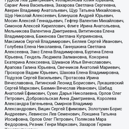
Гудков Лев Дмитриевич, Илларионова Юлия Юрьевна,
Саранг Анна Васильевна, Захарова Светлана Сергеевна,
Аверин Владимир Анатольевич, Щур Татьяна Михайловна,
Щур Николай Алексеевич, Блинушов Андрей Юрьевич,
Мосин Алексей Геннадьевич, Гефтер Валентин Михайлович,
Симонов Алексей Кириллович, Флиге Ирина Анатольевна,
Мельникова Валентина Дмитриевна, Вититинова Елена
Владимировна, Баженова Светлана Куприяновна,
Максимов Сергей Владимирович, Беляев Сергей Иванович,
Голубева Елена Николаевна, Ганнушкина Светлана
Алексеевна, Закс Елена Владимировна, Буртина Елена
Юрьевна, Гендель Людмила Залмановна, Кокорина
Екатерина Алексеевна, Шуманов Илья Вячеславович,
Арапова Галина Юрьевна, Свечников Анатолий Мариевич,
Прохоров Вадим Юрьевич, Шахова Елена Владимировна,
Подузов Сергей Васильевич, Протасова Ирина
Вячеславовна, Литинский Леонид Борисович, Лукашевский
Сергей Маркович, Бахмин Вячеслав Иванович, Шабад
Анатолий Ефимович, Сухих Дарья Николаевна, Орлов Олег
Петрович, Добровольская Анна Дмитриевна, Королева
Александра Евгеньевна, Смирнов Владимир
Александрович, Вицин Сергей Ефимович, Золотухин Борис
Андреевич, Левинсон Лев Семенович, Локшина Татьяна
Иосифовна, Орлов Олег Петрович, Полякова Мара
Федоровна, Резник Генри Маркович, Захаров Герман