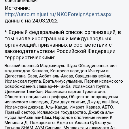
Константинович
Источник:
http://unro.minjust.ru/NKOForeignAgent.aspx
данные на
24.03.2022
* Единый федеральный список организаций, в
том числе иностранных и международных
организаций, признанных в соответствии с
законодательством Российской Федерации
террористическими:
Высший военный Маджлисуль Шура Объединенных сил
моджахедов Кавказа, Конгресс народов Ичкерии и
Дагестана, База, Асбат аль-Ансар, Священная война,
Исламская группа, Братья-мусульмане, Партия исламского
освобождения, Лашкар-И-Тайба, Исламская группа,
Движение Талибан, Исламская партия Туркестана,
Общество социальных реформ, Общество возрождения
исламского наследия, Дом двух святых, Джунд аш-Шам,
Исламский джихад, Аль-Каида, Имарат Кавказ, АБТО,
Правый сектор, Исламское государство, Джабха аль-
Нусра ли-Ахль аш-Шам, Народное ополчение имени К.
Минина и Д. Пожарского, Аджр от Аллаха Субхану уа
Тагьаля SHAM, АУМ Синрике, Муджахеды джамаата Ат-