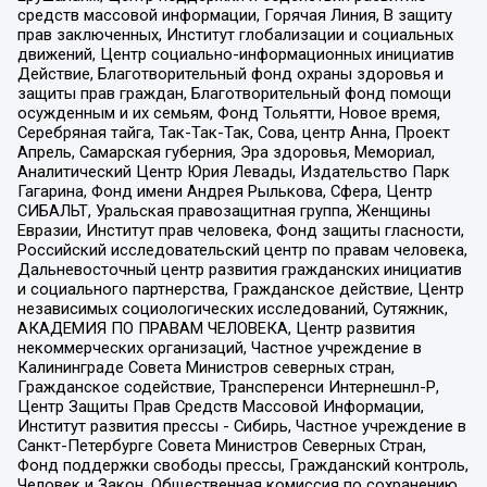
средств массовой информации, Горячая Линия, В защиту
прав заключенных, Институт глобализации и социальных
движений, Центр социально-информационных инициатив
Действие, Благотворительный фонд охраны здоровья и
защиты прав граждан, Благотворительный фонд помощи
осужденным и их семьям, Фонд Тольятти, Новое время,
Серебряная тайга, Так-Так-Так, Сова, центр Анна, Проект
Апрель, Самарская губерния, Эра здоровья, Мемориал,
Аналитический Центр Юрия Левады, Издательство Парк
Гагарина, Фонд имени Андрея Рылькова, Сфера, Центр
СИБАЛЬТ, Уральская правозащитная группа, Женщины
Евразии, Институт прав человека, Фонд защиты гласности,
Российский исследовательский центр по правам человека,
Дальневосточный центр развития гражданских инициатив
и социального партнерства, Гражданское действие, Центр
независимых социологических исследований, Сутяжник,
АКАДЕМИЯ ПО ПРАВАМ ЧЕЛОВЕКА, Центр развития
некоммерческих организаций, Частное учреждение в
Калининграде Совета Министров северных стран,
Гражданское содействие, Трансперенси Интернешнл-Р,
Центр Защиты Прав Средств Массовой Информации,
Институт развития прессы - Сибирь, Частное учреждение в
Санкт-Петербурге Совета Министров Северных Стран,
Фонд поддержки свободы прессы, Гражданский контроль,
Человек и Закон, Общественная комиссия по сохранению