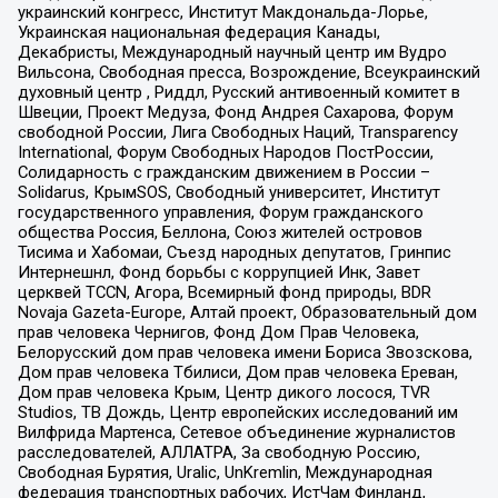
украинский конгресс, Институт Макдональда-Лорье,
Украинская национальная федерация Канады,
Декабристы, Международный научный центр им Вудро
Вильсона, Свободная пресса, Возрождение, Всеукраинский
духовный центр , Риддл, Русский антивоенный комитет в
Швеции, Проект Медуза, Фонд Андрея Сахарова, Форум
свободной России, Лига Свободных Наций, Transparеncy
International, Форум Свободных Народов ПостРоссии,
Солидарность с гражданским движением в России –
Solidarus, КрымSOS, Свободный университет, Институт
государственного управления, Форум гражданского
общества Россия, Беллона, Союз жителей островов
Тисима и Хабомаи, Съезд народных депутатов, Гринпис
Интернешнл, Фонд борьбы с коррупцией Инк, Завет
церквей TCCN, Агора, Всемирный фонд природы, BDR
Novaja Gazeta-Europe, Алтай проект, Образовательный дом
прав человека Чернигов, Фонд Дом Прав Человека,
Белорусский дом прав человека имени Бориса Звозскова,
Дом прав человека Тбилиси, Дом прав человека Ереван,
Дом прав человека Крым, Центр дикого лосося, TVR
Studios, ТВ Дождь, Центр европейских исследований им
Вилфрида Мартенса, Сетевое объединение журналистов
расследователей, АЛЛАТРА, За свободную Россию,
Свободная Бурятия, Uralic, UnKremlin, Международная
федерация транспортных рабочих, ИстЧам Финланд,