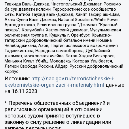
Тавхида Валь-Джихад, Чистопольский Джамаат, Рохнамо
ба суи давлати исломи, Террористическое сообщество
Сеть, Катиба Таухид валь-Джихад, Хайят Тахрир аш-Шам,
Ахлю Сунна Валь Джамаа, National Socialism/White Power,
Артподготовка, Религиозная группа “Джамаат “Красный
пахарь”, Колумбайн, Хатлонский джамаат, Мусульманская
религиозная группа п. Кушкуль г. Оренбург, Крымско-
татарский добровольческий батальон имени Номана
Челебиджихана, Азов, Партия исламского возрождения
Таджикистана, Народная самооборона, Дуббайский
джамаат, московская ячейка, Батал-Хаджи Белхороев,
Маньяки Культ Убийц, Молодёжь Которая Улыбается,
Легион Свобода России, Айдар, Русский добровольческий
корпус
Источник:
http://nac.gov.ru/terroristicheskie-i-
ekstremistskie-organizacii-i-materialy.html
данные
на
16.11.2023
* Перечень общественных объединений и
религиозных организаций в отношении
которых судом принято вступившее в
законную силу решение о ликвидации или
запрете деятельности: