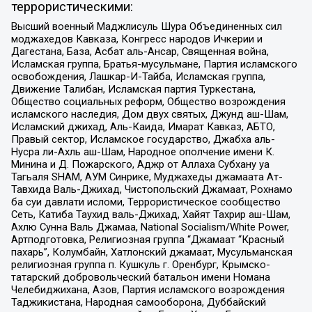
террористическими:
Высший военный Маджлисуль Шура Объединенных сил
моджахедов Кавказа, Конгресс народов Ичкерии и
Дагестана, База, Асбат аль-Ансар, Священная война,
Исламская группа, Братья-мусульмане, Партия исламского
освобождения, Лашкар-И-Тайба, Исламская группа,
Движение Талибан, Исламская партия Туркестана,
Общество социальных реформ, Общество возрождения
исламского наследия, Дом двух святых, Джунд аш-Шам,
Исламский джихад, Аль-Каида, Имарат Кавказ, АБТО,
Правый сектор, Исламское государство, Джабха аль-
Нусра ли-Ахль аш-Шам, Народное ополчение имени К.
Минина и Д. Пожарского, Аджр от Аллаха Субхану уа
Тагьаля SHAM, АУМ Синрике, Муджахеды джамаата Ат-
Тавхида Валь-Джихад, Чистопольский Джамаат, Рохнамо
ба суи давлати исломи, Террористическое сообщество
Сеть, Катиба Таухид валь-Джихад, Хайят Тахрир аш-Шам,
Ахлю Сунна Валь Джамаа, National Socialism/White Power,
Артподготовка, Религиозная группа “Джамаат “Красный
пахарь”, Колумбайн, Хатлонский джамаат, Мусульманская
религиозная группа п. Кушкуль г. Оренбург, Крымско-
татарский добровольческий батальон имени Номана
Челебиджихана, Азов, Партия исламского возрождения
Таджикистана, Народная самооборона, Дуббайский