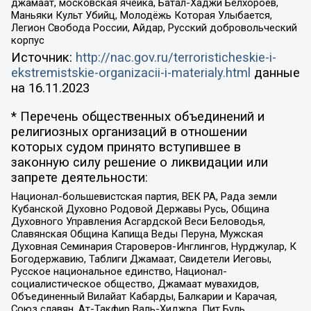
джамаат, московская ячейка, Батал-Хаджи Белхороев,
Маньяки Культ Убийц, Молодёжь Которая Улыбается,
Легион Свобода России, Айдар, Русский добровольческий
корпус
Источник:
http://nac.gov.ru/terroristicheskie-i-
ekstremistskie-organizacii-i-materialy.html
данные
на
16.11.2023
* Перечень общественных объединений и
религиозных организаций в отношении
которых судом принято вступившее в
законную силу решение о ликвидации или
запрете деятельности:
Национал-большевистская партия, ВЕК РА, Рада земли
Кубанской Духовно Родовой Державы Русь, Община
Духовного Управления Асгардской Веси Беловодья,
Славянская Община Капища Веды Перуна, Мужская
Духовная Семинария Староверов-Инглингов, Нурджулар, К
Богодержавию, Таблиги Джамаат, Свидетели Иеговы,
Русское национальное единство, Национал-
социалистическое общество, Джамаат мувахидов,
Объединенный Вилайат Кабарды, Балкарии и Карачая,
Союз славян, Ат-Такфир Валь-Хиджра, Пит Буль,