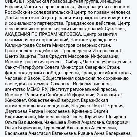
СИБАЛЬТ, Уральская правозащитная группа, Женщины
Евразии, Институт прав человека, Фонд защиты гласности,
Российский исследовательский центр по правам человека,
Дальневосточный центр развития гражданских инициатив
и социального партнерства, Гражданское действие, Центр
независимых социологических исследований, Сутяжник,
АКАДЕМИЯ ПО ПРАВАМ ЧЕЛОВЕКА, Центр развития
некоммерческих организаций, Частное учреждение в
Калининграде Совета Министров северных стран,
Гражданское содействие, Трансперенси Интернешнл-Р,
Центр Защиты Прав Средств Массовой Информации,
Институт развития прессы - Сибирь, Частное учреждение в
Санкт-Петербурге Совета Министров Северных Стран,
Фонд поддержки свободы прессы, Гражданский контроль,
Человек и Закон, Общественная комиссия по сохранению
наследия академика Сахарова, Информационное
агентство МЕМО. РУ, Институт региональной прессы,
Институт Развития Свободы Информации, Экозащита!-
Женсовет, Общественный вердикт, Евразийская
антимонопольная ассоциация, Бедушев Петр Петрович,
Дзугкоева Регина Николаевна, Кривенко Сергей
Владимирович, Милославский Павел Юрьевич, Шнырова
Ольга Вадимовна, Чанышева Лилия Айратовна, Сидорович
Ольга Борисовна, Туровский Александр Алексеевич,
Васильева Анастасия Евгеньевна, Ривина Анна Валерьевна,