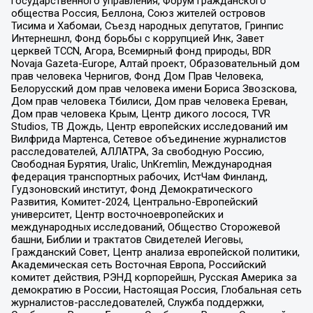
государственного управления, Форум гражданского
общества Россия, Беллона, Союз жителей островов
Тисима и Хабомаи, Съезд народных депутатов, Гринпис
Интернешнл, Фонд борьбы с коррупцией Инк, Завет
церквей TCCN, Агора, Всемирный фонд природы, BDR
Novaja Gazeta-Europe, Алтай проект, Образовательный дом
прав человека Чернигов, Фонд Дом Прав Человека,
Белорусский дом прав человека имени Бориса Звозскова,
Дом прав человека Тбилиси, Дом прав человека Ереван,
Дом прав человека Крым, Центр дикого лосося, TVR
Studios, ТВ Дождь, Центр европейских исследований им
Вилфрида Мартенса, Сетевое объединение журналистов
расследователей, АЛЛАТРА, За свободную Россию,
Свободная Бурятия, Uralic, UnKremlin, Международная
федерация транспортных рабочих, ИстЧам Финланд,
Гудзоновский институт, Фонд Демократического
Развития, Комитет-2024, Центрально-Европейский
университет, Центр восточноевропейских и
международных исследований, Общество Сторожевой
башни, Библии и трактатов Свидетелей Иеговы,
Гражданский Совет, Центр анализа европейской политики,
Академическая сеть Восточная Европа, Российский
комитет действия, РЭНД корпорейшн, Русская Америка за
демократию в России, Настоящая Россия, Глобальная сеть
журналистов-расследователей, Служба поддержки,