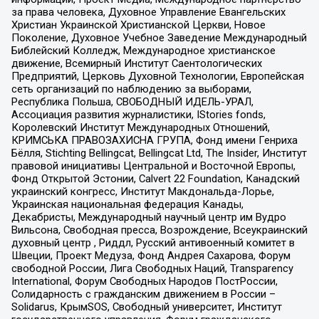
за права человека, Духовное Управление Евангельских
Христиан Украинской Христианской Церкви, Новое
Поколение, Духовное Учебное Заведение Международный
Библейский Колледж, Международное христианское
движение, Всемирный Институт Саентологических
Предприятий, Церковь Духовной Технологии, Европейская
сеть организаций по наблюдению за выборами,
Республика Польша, СВОБОДНЫЙ ИДЕЛЬ-УРАЛ,
Ассоциация развития журналистики, IStories fonds,
Королевский Институт Международных Отношений,
КРИМСЬКА ПРАВОЗАХИСНА ГРУПА, Фонд имени Генриха
Бёлля, Stichting Bellingcat, Bellingcat Ltd, The Insider, Институт
правовой инициативы Центральной и Восточной Европы,
Фонд Открытой Эстонии, Calvert 22 Foundation, Канадский
украинский конгресс, Институт Макдональда-Лорье,
Украинская национальная федерация Канады,
Декабристы, Международный научный центр им Вудро
Вильсона, Свободная пресса, Возрождение, Всеукраинский
духовный центр , Риддл, Русский антивоенный комитет в
Швеции, Проект Медуза, Фонд Андрея Сахарова, Форум
свободной России, Лига Свободных Наций, Transparеncy
International, Форум Свободных Народов ПостРоссии,
Солидарность с гражданским движением в России –
Solidarus, КрымSOS, Свободный университет, Институт