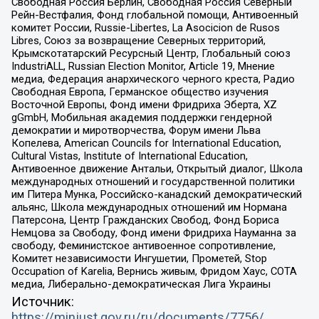
Свободная Россия Берлин, Свободная Россия Северный
Рейн-Вестфалия, Фонд глобальной помощи, Антивоенный
комитет России, Russie-Libertes, La Asocicion de Rusos
Libres, Союз за возвращение Северных территорий,
Крымскотатарский Ресурсный Центр, Глобальный союз
IndustriALL, Russian Election Monitor, Article 19, Мнение
медиа, Федерация анархического черного креста, Радио
Свободная Европа, Германское общество изучения
Восточной Европы, Фонд имени Фридриха Эберта, XZ
gGmbH, Мобильная академия поддержки гендерной
демократии и миротворчества, Форум имени Льва
Копелева, American Councils for International Education,
Cultural Vistas, Institute of International Education,
Антивоенное движение Антальи, Открытый диалог, Школа
международных отношений и государственной политики
им Питера Мунка, Российско-канадский демократический
альянс, Школа международных отношений им Нормана
Патерсона, Центр Гражданских Свобод, Фонд Бориса
Немцова за Свободу, Фонд имени Фридриха Науманна за
свободу, Феминистское антивоенное сопротивление,
Комитет независимости Ингушетии, Прометей, Stop
Occupation of Karelia, Вернись живым, Фридом Хаус, СОТА
медиа, Либерально-демократическая Лига Украины
Источник:
https://minjust.gov.ru/ru/documents/7756/