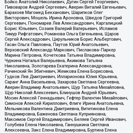
Бойко Анатолий Николаевич, Дугин Сергей Георгиевич,
Пивоваров Андрей Сергеевич, Аверин Виталий Евгеньевич,
Барахоев Магомед Бекханович, Шарипков Олег
Викторович, Мошель Ирина Ароновна, Шведов Григорий
Сергеевич, Пономарев Лев Александрович, Каргалицкий
Борис Юльевич, Созаев Валерий Валерьевич, Исламов
Тимур Рифгатович, Романова Ольга Евгеньевна, Щаров
Сергей Алексадрович, Цирульников Борис Альбертович,
Гасан Ольга Павловна, Паутов Юрий Анатольевич,
Верховский Александр Маркович, Пислакова-Паркер
Марина Петровна, Кочеткова Татьяна Владимировна,
Чуркина Наталья Валерьевна, Акимова Татьяна
Николаевна, Золотарева Екатерина Александровна,
Рачинский Ян Збигневич, Жемкова Елена Борисовна,
Гудков Лев Дмитриевич, Илларионова Юлия Юрьевна,
Саранг Анна Васильевна, Захарова Светлана Сергеевна,
Аверин Владимир Анатольевич, Щур Татьяна Михайловна,
Щур Николай Алексеевич, Блинушов Андрей Юрьевич,
Мосин Алексей Геннадьевич, Гефтер Валентин Михайлович,
Симонов Алексей Кириллович, Флиге Ирина Анатольевна,
Мельникова Валентина Дмитриевна, Вититинова Елена
Владимировна, Баженова Светлана Куприяновна,
Максимов Сергей Владимирович, Беляев Сергей Иванович,
Голубева Елена Николаевна, Ганнушкина Светлана
Алексеевна, Закс Елена Владимировна, Буртина Елена