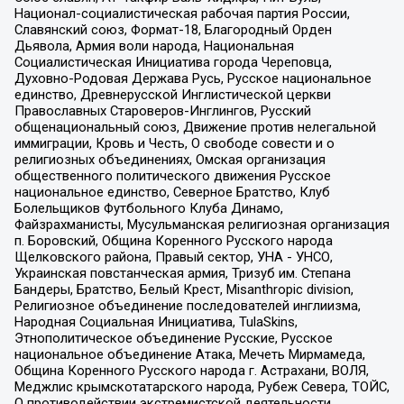
Национал-социалистическая рабочая партия России,
Славянский союз, Формат-18, Благородный Орден
Дьявола, Армия воли народа, Национальная
Социалистическая Инициатива города Череповца,
Духовно-Родовая Держава Русь, Русское национальное
единство, Древнерусской Инглистической церкви
Православных Староверов-Инглингов, Русский
общенациональный союз, Движение против нелегальной
иммиграции, Кровь и Честь, О свободе совести и о
религиозных объединениях, Омская организация
общественного политического движения Русское
национальное единство, Северное Братство, Клуб
Болельщиков Футбольного Клуба Динамо,
Файзрахманисты, Мусульманская религиозная организация
п. Боровский, Община Коренного Русского народа
Щелковского района, Правый сектор, УНА - УНСО,
Украинская повстанческая армия, Тризуб им. Степана
Бандеры, Братство, Белый Крест, Misanthropic division,
Религиозное объединение последователей инглиизма,
Народная Социальная Инициатива, TulaSkins,
Этнополитическое объединение Русские, Русское
национальное объединение Атака, Мечеть Мирмамеда,
Община Коренного Русского народа г. Астрахани, ВОЛЯ,
Меджлис крымскотатарского народа, Рубеж Севера, ТОЙС,
О противодействии экстремистской деятельности,