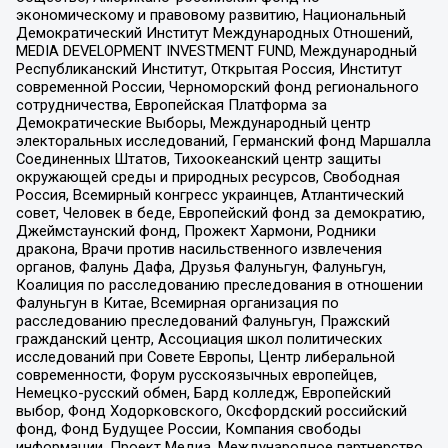
экономическому и правовому развитию, Национальный
Демократический Институт Международных Отношений,
MEDIA DEVELOPMENT INVESTMENT FUND, Международный
Республиканский Институт, Открытая Россия, Институт
современной России, Черноморский фонд регионального
сотрудничества, Европейская Платформа за
Демократические Выборы, Международный центр
электоральных исследований, Германский фонд Маршалла
Соединенных Штатов, Тихоокеанский центр защиты
окружающей среды и природных ресурсов, Свободная
Россия, Всемирный конгресс украинцев, Атлантический
совет, Человек в беде, Европейский фонд за демократию,
Джеймстаунский фонд, Прожект Хармони, Родники
дракона, Врачи против насильственного извлечения
органов, Фалунь Дафа, Друзья Фалуньгун, Фалуньгун,
Коалиция по расследованию преследования в отношении
Фалуньгун в Китае, Всемирная организация по
расследованию преследований Фалуньгун, Пражский
гражданский центр, Ассоциация школ политических
исследований при Совете Европы, Центр либеральной
современности, Форум русскоязычных европейцев,
Немецко-русский обмен, Бард колледж, Европейский
выбор, Фонд Ходорковского, Оксфордский российский
фонд, Фонд Будущее России, Компания свободы
информации, Проект Медиа, Международное партнерство