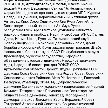
РЕВТАТПОД, Артподготовка, Штольц, В честь иконы
Божией Матери Державная, Сектор 16, Независимость,
Фирма, Молодежная правозащитная группа МПГ, Курсом
Правды и Единения, Каракольская инициативная группа,
Автоград Крю, Союз Славянских Сил Руси, Алля-Аят,
Благотворительный пансионат Ак Умут, Русская
республика Русь, Арестантское уголовное единство,
Башкорт, Нация и свобода, Нация и свобода, W.H.С., Фалунь
Дафа, Иртыш Ultras, Русский Патриотический клуб-
Новокузнецк/РПК, Сибирский державный союз, Фонд
борьбы с коррупцией, Фонд защиты прав граждан, Штабы
Навального, Совет граждан СССР Прикубанского округа г.
Краснодара, Мужское государство, Народное
объединение русского движения, Народное движение
Адат, Народный совет граждан РСФСР СССР
Архангельской области, Проект Штурм, Граждане СССР,
Держава Союз Советских Светлых Родов, Совет Советских
Социалистических Районов, Meta Platforms Inc, Facebook,
Instagram, WhatsApp, СИЧ-С14, Добровольческое
Движение Организации украинских националистов, Черный
Комитет, Татарстанское Региональное Всетатарское
общественное движение, Невоград, Молодежное
Демократическое Движение Весна, Верховный Совет
Татарской Автономной Советской Социалистической