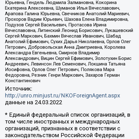
Юрьевна, Гендель Людмила Залмановна, Кокорина
Екатерина Алексеевна, Шуманов Илья Вячеславович,
Арапова Галина Юрьевна, Свечников Анатолий Мариевич,
Прохоров Вадим Юрьевич, Шахова Елена Владимировна,
Подузов Сергей Васильевич, Протасова Ирина
Вячеславовна, Литинский Леонид Борисович, Лукашевский
Сергей Маркович, Бахмин Вячеслав Иванович, Шабад
Анатолий Ефимович, Сухих Дарья Николаевна, Орлов Олег
Петрович, Добровольская Анна Дмитриевна, Королева
Александра Евгеньевна, Смирнов Владимир
Александрович, Вицин Сергей Ефимович, Золотухин Борис
Андреевич, Левинсон Лев Семенович, Локшина Татьяна
Иосифовна, Орлов Олег Петрович, Полякова Мара
Федоровна, Резник Генри Маркович, Захаров Герман
Константинович
Источник:
http://unro.minjust.ru/NKOForeignAgent.aspx
данные на
24.03.2022
* Единый федеральный список организаций, в
том числе иностранных и международных
организаций, признанных в соответствии с
законодательством Российской Федерации