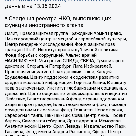
данные на
13.05.2024
* Сведения реестра НКО, выполняющих
функции иностранного агента:
Лилит, Правозащитная группа Гражданин.Армия.Право,
Нижегородский центр немецкой и европейской культуры,
Центр гендерных исследований, Фонд защиты прав
граждан Штаб, Институт права и публичной политики,
Фонд борьбы с коррупцией, Альянс врачей,
НАСИЛИЮ.НЕТ, Мы против СПИДа, СВЕЧА, Гуманитарное
действие, Открытый Петербург, Лига Избирателей,
Правовая инициатива, Гражданский Союз, Хасдей
Ерушалаим, Центр поддержки и содействия развитию
средств массовой информации, Горячая Линия, В защиту
прав заключенных, Институт глобализации и социальных
движений, Центр социально-информационных инициатив
Действие, Благотворительный фонд охраны здоровья и
защиты прав граждан, Благотворительный фонд помощи
осужденным и их семьям, Фонд Тольятти, Новое время,
Серебряная тайга, Так-Так-Так, Сова, центр Анна, Проект
Апрель, Самарская губерния, Эра здоровья, Мемориал,
Аналитический Центр Юрия Левады, Издательство Парк
Гагарина, Фонд имени Андрея Рылькова, Сфера, Центр