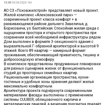
13:05
30.04.2026 16+
АО СЗ «Псковжилстрой» представляет новый проект.
Жилой комплекс «Алексеевский парк» —
современный проект класса комфорт + в
развивающемся районе дальнего Завеличья, д.
Борисовичи, ул. Балтийская. Спокойная жилая среда с
ощущением простора и открытого пространства при
сохранении всей необходимой инфраструктуры рядом.
Дом выполнен в формате 3-секционного здания с
выразительной Г-образной архитектурой и высотой 9
этажей. Всего 89 квартир — камерный формат
проживания, обеспечивающий приватность, тишину и
добрососедскую атмосферу.
В комплексе представлены продуманные планировки
для разных сценариев жизни: от функциональных
студий до просторных семейных квартир.
Рациональная организация пространства, кухни-
гостиные и удобные зоны хранения делают жильё
максимально комфортным.
Архитектура проекта подчёркнута современными
материалами: фасады выполнены с применением
системы CUUBER, облицовочного кирпича и
металлических панелей, а вечерняя подсветка придаёт