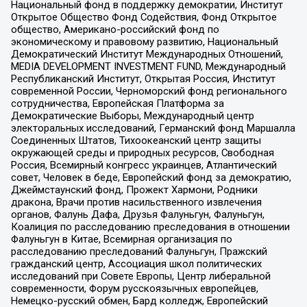
Национальный фонд в поддержку демократии, Институт
Открытое Общество Фонд Содействия, Фонд Открытое
общество, Американо-российский фонд по
экономическому и правовому развитию, Национальный
Демократический Институт Международных Отношений,
MEDIA DEVELOPMENT INVESTMENT FUND, Международный
Республиканский Институт, Открытая Россия, Институт
современной России, Черноморский фонд регионального
сотрудничества, Европейская Платформа за
Демократические Выборы, Международный центр
электоральных исследований, Германский фонд Маршалла
Соединенных Штатов, Тихоокеанский центр защиты
окружающей среды и природных ресурсов, Свободная
Россия, Всемирный конгресс украинцев, Атлантический
совет, Человек в беде, Европейский фонд за демократию,
Джеймстаунский фонд, Прожект Хармони, Родники
дракона, Врачи против насильственного извлечения
органов, Фалунь Дафа, Друзья Фалуньгун, Фалуньгун,
Коалиция по расследованию преследования в отношении
Фалуньгун в Китае, Всемирная организация по
расследованию преследований Фалуньгун, Пражский
гражданский центр, Ассоциация школ политических
исследований при Совете Европы, Центр либеральной
современности, Форум русскоязычных европейцев,
Немецко-русский обмен, Бард колледж, Европейский