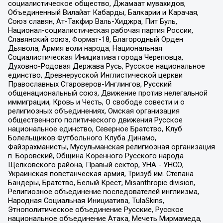
социалистическое общество, Джамаат мувахидов,
Объединенный Вилайат Кабарды, Балкарии и Карачая,
Союз славян, Ат-Такфир Валь-Хиджра, Пит Буль,
Национал-социалистическая рабочая партия России,
Славянский союз, Формат-18, Благородный Орден
Дьявола, Армия воли народа, Национальная
Социалистическая Инициатива города Череповца,
Духовно-Родовая Держава Русь, Русское национальное
единство, Древнерусской Инглистической церкви
Православных Староверов-Инглингов, Русский
общенациональный союз, Движение против нелегальной
иммиграции, Кровь и Честь, О свободе совести и о
религиозных объединениях, Омская организация
общественного политического движения Русское
национальное единство, Северное Братство, Клуб
Болельщиков Футбольного Клуба Динамо,
Файзрахманисты, Мусульманская религиозная организация
п. Боровский, Община Коренного Русского народа
Щелковского района, Правый сектор, УНА - УНСО,
Украинская повстанческая армия, Тризуб им. Степана
Бандеры, Братство, Белый Крест, Misanthropic division,
Религиозное объединение последователей инглиизма,
Народная Социальная Инициатива, TulaSkins,
Этнополитическое объединение Русские, Русское
национальное объединение Атака, Мечеть Мирмамеда,