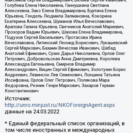
Максимов Сергей Владимирович, Беляев Сергей Иванович,
Голубева Елена Николаевна, Ганнушкина Светлана
Алексеевна, Закс Елена Владимировна, Буртина Елена
Юрьевна, Гендель Людмила Залмановна, Кокорина
Екатерина Алексеевна, Шуманов Илья Вячеславович,
Арапова Галина Юрьевна, Свечников Анатолий Мариевич,
Прохоров Вадим Юрьевич, Шахова Елена Владимировна,
Подузов Сергей Васильевич, Протасова Ирина
Вячеславовна, Литинский Леонид Борисович, Лукашевский
Сергей Маркович, Бахмин Вячеслав Иванович, Шабад
Анатолий Ефимович, Сухих Дарья Николаевна, Орлов Олег
Петрович, Добровольская Анна Дмитриевна, Королева
Александра Евгеньевна, Смирнов Владимир
Александрович, Вицин Сергей Ефимович, Золотухин Борис
Андреевич, Левинсон Лев Семенович, Локшина Татьяна
Иосифовна, Орлов Олег Петрович, Полякова Мара
Федоровна, Резник Генри Маркович, Захаров Герман
Константинович
Источник:
http://unro.minjust.ru/NKOForeignAgent.aspx
данные на
24.03.2022
* Единый федеральный список организаций, в
том числе иностранных и международных