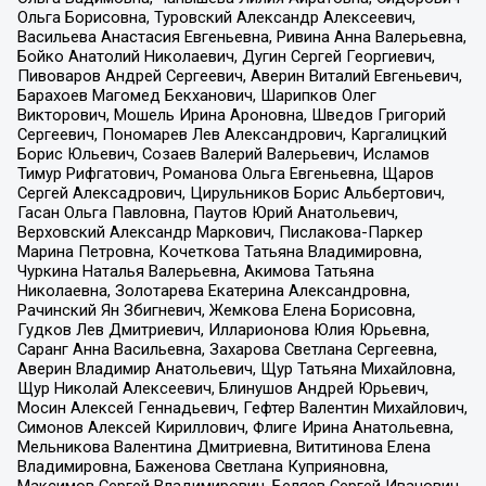
Ольга Борисовна, Туровский Александр Алексеевич,
Васильева Анастасия Евгеньевна, Ривина Анна Валерьевна,
Бойко Анатолий Николаевич, Дугин Сергей Георгиевич,
Пивоваров Андрей Сергеевич, Аверин Виталий Евгеньевич,
Барахоев Магомед Бекханович, Шарипков Олег
Викторович, Мошель Ирина Ароновна, Шведов Григорий
Сергеевич, Пономарев Лев Александрович, Каргалицкий
Борис Юльевич, Созаев Валерий Валерьевич, Исламов
Тимур Рифгатович, Романова Ольга Евгеньевна, Щаров
Сергей Алексадрович, Цирульников Борис Альбертович,
Гасан Ольга Павловна, Паутов Юрий Анатольевич,
Верховский Александр Маркович, Пислакова-Паркер
Марина Петровна, Кочеткова Татьяна Владимировна,
Чуркина Наталья Валерьевна, Акимова Татьяна
Николаевна, Золотарева Екатерина Александровна,
Рачинский Ян Збигневич, Жемкова Елена Борисовна,
Гудков Лев Дмитриевич, Илларионова Юлия Юрьевна,
Саранг Анна Васильевна, Захарова Светлана Сергеевна,
Аверин Владимир Анатольевич, Щур Татьяна Михайловна,
Щур Николай Алексеевич, Блинушов Андрей Юрьевич,
Мосин Алексей Геннадьевич, Гефтер Валентин Михайлович,
Симонов Алексей Кириллович, Флиге Ирина Анатольевна,
Мельникова Валентина Дмитриевна, Вититинова Елена
Владимировна, Баженова Светлана Куприяновна,