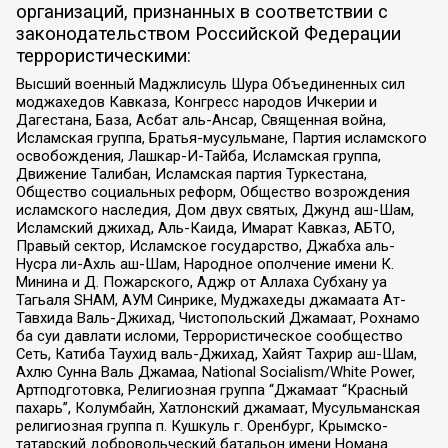
организаций, признанных в соответствии с
законодательством Российской Федерации
террористическими:
Высший военный Маджлисуль Шура Объединенных сил
моджахедов Кавказа, Конгресс народов Ичкерии и
Дагестана, База, Асбат аль-Ансар, Священная война,
Исламская группа, Братья-мусульмане, Партия исламского
освобождения, Лашкар-И-Тайба, Исламская группа,
Движение Талибан, Исламская партия Туркестана,
Общество социальных реформ, Общество возрождения
исламского наследия, Дом двух святых, Джунд аш-Шам,
Исламский джихад, Аль-Каида, Имарат Кавказ, АБТО,
Правый сектор, Исламское государство, Джабха аль-
Нусра ли-Ахль аш-Шам, Народное ополчение имени К.
Минина и Д. Пожарского, Аджр от Аллаха Субхану уа
Тагьаля SHAM, АУМ Синрике, Муджахеды джамаата Ат-
Тавхида Валь-Джихад, Чистопольский Джамаат, Рохнамо
ба суи давлати исломи, Террористическое сообщество
Сеть, Катиба Таухид валь-Джихад, Хайят Тахрир аш-Шам,
Ахлю Сунна Валь Джамаа, National Socialism/White Power,
Артподготовка, Религиозная группа “Джамаат “Красный
пахарь”, Колумбайн, Хатлонский джамаат, Мусульманская
религиозная группа п. Кушкуль г. Оренбург, Крымско-
татарский добровольческий батальон имени Номана