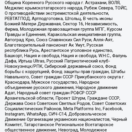
Община Коренного Русского народа г. Астрахани, ВОЛЯ,
Меджлис крымскотатарского народа, Рубеж Севера, ТОЙС,
О противодействии экстремистской деятельности,
РЕВТАТПОД, Артподготовка, Штольц, В честь иконы
Божией Матери Державная, Сектор 16, Независимость,
Фирма, Молодежная правозащитная группа МПГ, Курсом
Правды и Единения, Каракольская инициативная группа,
Автоград Крю, Союз Славянских Сил Руси, Алля-Аят,
Благотворительный пансионат Ак Умут, Русская
республика Русь, Арестантское уголовное единство,
Башкорт, Нация и свобода, Нация и свобода, W.H.С., Фалунь
Дафа, Иртыш Ultras, Русский Патриотический клуб-
Новокузнецк/РПК, Сибирский державный союз, Фонд
борьбы с коррупцией, Фонд защиты прав граждан, Штабы
Навального, Совет граждан СССР Прикубанского округа г.
Краснодара, Мужское государство, Народное
объединение русского движения, Народное движение
Адат, Народный совет граждан РСФСР СССР
Архангельской области, Проект Штурм, Граждане СССР,
Держава Союз Советских Светлых Родов, Совет Советских
Социалистических Районов, Meta Platforms Inc, Facebook,
Instagram, WhatsApp, СИЧ-С14, Добровольческое
Движение Организации украинских националистов, Черный
Комитет, Татарстанское Региональное Всетатарское
общественное движение, Невоград, Молодежное