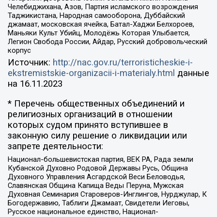
Челебиджихана, Азов, Партия исламского возрождения
Таджикистана, Народная самооборона, Дуббайский
джамаат, московская ячейка, Батал-Хаджи Белхороев,
Маньяки Культ Убийц, Молодёжь Которая Улыбается,
Легион Свобода России, Айдар, Русский добровольческий
корпус
Источник:
http://nac.gov.ru/terroristicheskie-i-
ekstremistskie-organizacii-i-materialy.html
данные
на
16.11.2023
* Перечень общественных объединений и
религиозных организаций в отношении
которых судом принято вступившее в
законную силу решение о ликвидации или
запрете деятельности:
Национал-большевистская партия, ВЕК РА, Рада земли
Кубанской Духовно Родовой Державы Русь, Община
Духовного Управления Асгардской Веси Беловодья,
Славянская Община Капища Веды Перуна, Мужская
Духовная Семинария Староверов-Инглингов, Нурджулар, К
Богодержавию, Таблиги Джамаат, Свидетели Иеговы,
Русское национальное единство, Национал-