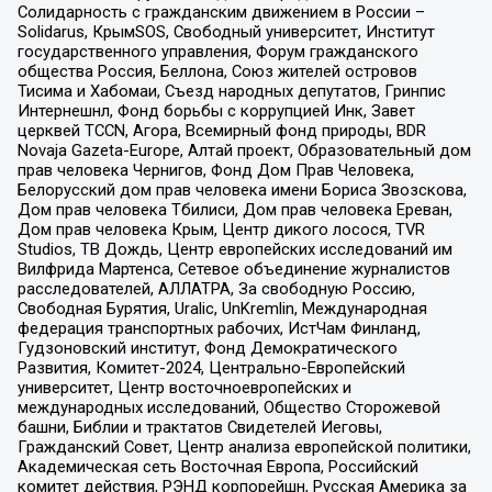
Солидарность с гражданским движением в России –
Solidarus, КрымSOS, Свободный университет, Институт
государственного управления, Форум гражданского
общества Россия, Беллона, Союз жителей островов
Тисима и Хабомаи, Съезд народных депутатов, Гринпис
Интернешнл, Фонд борьбы с коррупцией Инк, Завет
церквей TCCN, Агора, Всемирный фонд природы, BDR
Novaja Gazeta-Europe, Алтай проект, Образовательный дом
прав человека Чернигов, Фонд Дом Прав Человека,
Белорусский дом прав человека имени Бориса Звозскова,
Дом прав человека Тбилиси, Дом прав человека Ереван,
Дом прав человека Крым, Центр дикого лосося, TVR
Studios, ТВ Дождь, Центр европейских исследований им
Вилфрида Мартенса, Сетевое объединение журналистов
расследователей, АЛЛАТРА, За свободную Россию,
Свободная Бурятия, Uralic, UnKremlin, Международная
федерация транспортных рабочих, ИстЧам Финланд,
Гудзоновский институт, Фонд Демократического
Развития, Комитет-2024, Центрально-Европейский
университет, Центр восточноевропейских и
международных исследований, Общество Сторожевой
башни, Библии и трактатов Свидетелей Иеговы,
Гражданский Совет, Центр анализа европейской политики,
Академическая сеть Восточная Европа, Российский
комитет действия, РЭНД корпорейшн, Русская Америка за