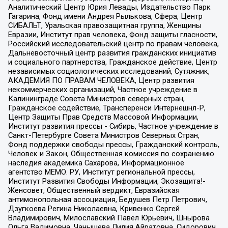
Аналитический Центр Юрия Левады, Издательство Парк
Гагарина, Фонд имени Андрея Рылькова, Сфера, Центр
СИБАЛЬТ, Уральская правозащитная группа, Женщины
Евразии, Институт прав человека, Фонд защиты гласности,
Российский исследовательский центр по правам человека,
Дальневосточный центр развития гражданских инициатив
и социального партнерства, Гражданское действие, Центр
независимых социологических исследований, Сутяжник,
АКАДЕМИЯ ПО ПРАВАМ ЧЕЛОВЕКА, Центр развития
некоммерческих организаций, Частное учреждение в
Калининграде Совета Министров северных стран,
Гражданское содействие, Трансперенси Интернешнл-Р,
Центр Защиты Прав Средств Массовой Информации,
Институт развития прессы - Сибирь, Частное учреждение в
Санкт-Петербурге Совета Министров Северных Стран,
Фонд поддержки свободы прессы, Гражданский контроль,
Человек и Закон, Общественная комиссия по сохранению
наследия академика Сахарова, Информационное
агентство МЕМО. РУ, Институт региональной прессы,
Институт Развития Свободы Информации, Экозащита!-
Женсовет, Общественный вердикт, Евразийская
антимонопольная ассоциация, Бедушев Петр Петрович,
Дзугкоева Регина Николаевна, Кривенко Сергей
Владимирович, Милославский Павел Юрьевич, Шнырова
Ольга Вадимовна, Чанышева Лилия Айратовна, Сидорович