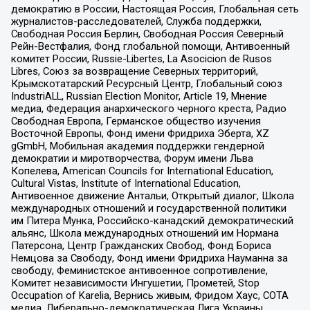
демократию в России, Настоящая Россия, Глобальная сеть
журналистов-расследователей, Служба поддержки,
Свободная Россия Берлин, Свободная Россия Северный
Рейн-Вестфалия, Фонд глобальной помощи, Антивоенный
комитет России, Russie-Libertes, La Asocicion de Rusos
Libres, Союз за возвращение Северных территорий,
Крымскотатарский Ресурсный Центр, Глобальный союз
IndustriALL, Russian Election Monitor, Article 19, Мнение
медиа, Федерация анархического черного креста, Радио
Свободная Европа, Германское общество изучения
Восточной Европы, Фонд имени Фридриха Эберта, XZ
gGmbH, Мобильная академия поддержки гендерной
демократии и миротворчества, Форум имени Льва
Копелева, American Councils for International Education,
Cultural Vistas, Institute of International Education,
Антивоенное движение Антальи, Открытый диалог, Школа
международных отношений и государственной политики
им Питера Мунка, Российско-канадский демократический
альянс, Школа международных отношений им Нормана
Патерсона, Центр Гражданских Свобод, Фонд Бориса
Немцова за Свободу, Фонд имени Фридриха Науманна за
свободу, Феминистское антивоенное сопротивление,
Комитет независимости Ингушетии, Прометей, Stop
Occupation of Karelia, Вернись живым, Фридом Хаус, СОТА
медиа, Либерально-демократическая Лига Украины