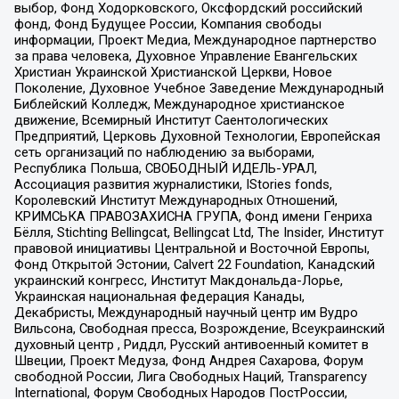
выбор, Фонд Ходорковского, Оксфордский российский
фонд, Фонд Будущее России, Компания свободы
информации, Проект Медиа, Международное партнерство
за права человека, Духовное Управление Евангельских
Христиан Украинской Христианской Церкви, Новое
Поколение, Духовное Учебное Заведение Международный
Библейский Колледж, Международное христианское
движение, Всемирный Институт Саентологических
Предприятий, Церковь Духовной Технологии, Европейская
сеть организаций по наблюдению за выборами,
Республика Польша, СВОБОДНЫЙ ИДЕЛЬ-УРАЛ,
Ассоциация развития журналистики, IStories fonds,
Королевский Институт Международных Отношений,
КРИМСЬКА ПРАВОЗАХИСНА ГРУПА, Фонд имени Генриха
Бёлля, Stichting Bellingcat, Bellingcat Ltd, The Insider, Институт
правовой инициативы Центральной и Восточной Европы,
Фонд Открытой Эстонии, Calvert 22 Foundation, Канадский
украинский конгресс, Институт Макдональда-Лорье,
Украинская национальная федерация Канады,
Декабристы, Международный научный центр им Вудро
Вильсона, Свободная пресса, Возрождение, Всеукраинский
духовный центр , Риддл, Русский антивоенный комитет в
Швеции, Проект Медуза, Фонд Андрея Сахарова, Форум
свободной России, Лига Свободных Наций, Transparеncy
International, Форум Свободных Народов ПостРоссии,