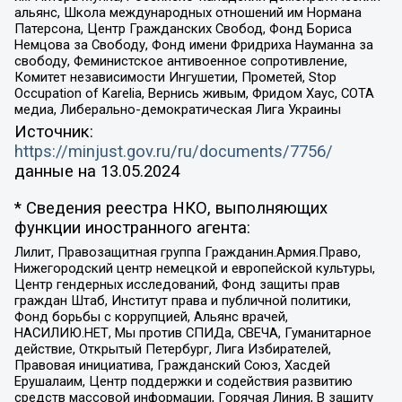
альянс, Школа международных отношений им Нормана
Патерсона, Центр Гражданских Свобод, Фонд Бориса
Немцова за Свободу, Фонд имени Фридриха Науманна за
свободу, Феминистское антивоенное сопротивление,
Комитет независимости Ингушетии, Прометей, Stop
Occupation of Karelia, Вернись живым, Фридом Хаус, СОТА
медиа, Либерально-демократическая Лига Украины
Источник:
https://minjust.gov.ru/ru/documents/7756/
данные на
13.05.2024
* Сведения реестра НКО, выполняющих
функции иностранного агента:
Лилит, Правозащитная группа Гражданин.Армия.Право,
Нижегородский центр немецкой и европейской культуры,
Центр гендерных исследований, Фонд защиты прав
граждан Штаб, Институт права и публичной политики,
Фонд борьбы с коррупцией, Альянс врачей,
НАСИЛИЮ.НЕТ, Мы против СПИДа, СВЕЧА, Гуманитарное
действие, Открытый Петербург, Лига Избирателей,
Правовая инициатива, Гражданский Союз, Хасдей
Ерушалаим, Центр поддержки и содействия развитию
средств массовой информации, Горячая Линия, В защиту