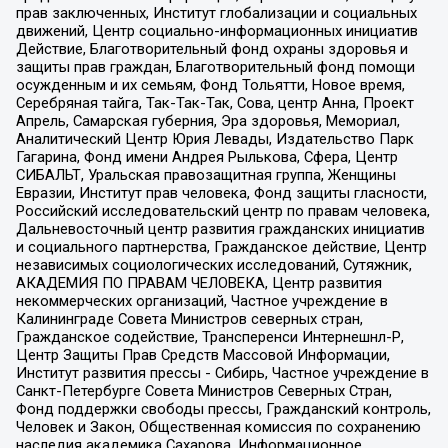
прав заключенных, Институт глобализации и социальных
движений, Центр социально-информационных инициатив
Действие, Благотворительный фонд охраны здоровья и
защиты прав граждан, Благотворительный фонд помощи
осужденным и их семьям, Фонд Тольятти, Новое время,
Серебряная тайга, Так-Так-Так, Сова, центр Анна, Проект
Апрель, Самарская губерния, Эра здоровья, Мемориал,
Аналитический Центр Юрия Левады, Издательство Парк
Гагарина, Фонд имени Андрея Рылькова, Сфера, Центр
СИБАЛЬТ, Уральская правозащитная группа, Женщины
Евразии, Институт прав человека, Фонд защиты гласности,
Российский исследовательский центр по правам человека,
Дальневосточный центр развития гражданских инициатив
и социального партнерства, Гражданское действие, Центр
независимых социологических исследований, Сутяжник,
АКАДЕМИЯ ПО ПРАВАМ ЧЕЛОВЕКА, Центр развития
некоммерческих организаций, Частное учреждение в
Калининграде Совета Министров северных стран,
Гражданское содействие, Трансперенси Интернешнл-Р,
Центр Защиты Прав Средств Массовой Информации,
Институт развития прессы - Сибирь, Частное учреждение в
Санкт-Петербурге Совета Министров Северных Стран,
Фонд поддержки свободы прессы, Гражданский контроль,
Человек и Закон, Общественная комиссия по сохранению
наследия академика Сахарова, Информационное