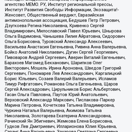
агентство МЕМО. РУ, Институт региональной прессы,
Институт Развития Свободы Информации, Экозащита!-
Женсовет, Общественный вердикт, Евразийская
антимонопольная ассоциация, Бедушев Петр Петрович,
Дзугкоева Регина Николаевна, Кривенко Сергей
Владимирович, Милославский Павел Юрьевич, Шнырова
Ольга Вадимовна, Чанышева Лилия Айратовна, Сидорович
Ольга Борисовна, Туровский Александр Алексеевич,
Васильева Анастасия Евгеньевна, Ривина Анна Валерьевна,
Бойко Анатолий Николаевич, Дугин Сергей Георгиевич,
Пивоваров Андрей Сергеевич, Аверин Виталий Евгеньевич,
Барахоев Магомед Бекханович, Шарипков Олег
Викторович, Мошель Ирина Ароновна, Шведов Григорий
Сергеевич, Пономарев Лев Александрович, Каргалицкий
Борис Юльевич, Созаев Валерий Валерьевич, Исламов
Тимур Рифгатович, Романова Ольга Евгеньевна, Щаров
Сергей Алексадрович, Цирульников Борис Альбертович,
Гасан Ольга Павловна, Паутов Юрий Анатольевич,
Верховский Александр Маркович, Пислакова-Паркер
Марина Петровна, Кочеткова Татьяна Владимировна,
Чуркина Наталья Валерьевна, Акимова Татьяна
Николаевна, Золотарева Екатерина Александровна,
Рачинский Ян Збигневич, Жемкова Елена Борисовна,
Гудков Лев Дмитриевич, Илларионова Юлия Юрьевна,
Саранг Анна Васильевна, Захарова Светлана Сергеевна,