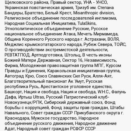
Щелковского района, Правый сектор, УНА - УНСО,
Украинская повстанческая армия, Тризуб им. Степана
Бандеры, Братство, Белый Крест, Misanthropic division,
Религиозное объединение последователей инглиизма,
Народная Социальная Инициатива, TulaSkins,
Этнополитическое объединение Русские, Русское
национальное объединение Атака, Мечеть Мирмамеда,
Община Коренного Русского народа г. Астрахани, ВОЛЯ,
Меджлис крымскотатарского народа, Рубеж Севера, ТОЙС,
О противодействии экстремистской деятельности,
РЕВТАТПОД, Артподготовка, Штольц, В честь иконы
Божией Матери Державная, Сектор 16, Независимость,
Фирма, Молодежная правозащитная группа МПГ, Курсом
Правды и Единения, Каракольская инициативная группа,
Автоград Крю, Союз Славянских Сил Руси, Алля-Аят,
Благотворительный пансионат Ак Умут, Русская
республика Русь, Арестантское уголовное единство,
Башкорт, Нация и свобода, Нация и свобода, W.H.С., Фалунь
Дафа, Иртыш Ultras, Русский Патриотический клуб-
Новокузнецк/РПК, Сибирский державный союз, Фонд
борьбы с коррупцией, Фонд защиты прав граждан, Штабы
Навального, Совет граждан СССР Прикубанского округа г.
Краснодара, Мужское государство, Народное
объединение русского движения, Народное движение
Адат, Народный совет граждан РСФСР СССР