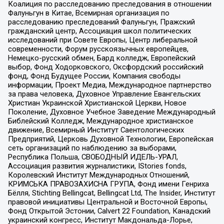
Коалиция по расследованию преследования в отношении
Фалуньгун в Китае, Всемирная организация по
расследованию преследований Фалуньгун, Пражский
гражданский центр, Ассоциация школ политических
исследований при Совете Европы, Центр либеральной
современности, Форум русскоязычных европейцев,
Немецко-русский обмен, Бард колледж, Европейский
выбор, Фонд Ходорковского, Оксфордский российский
фонд, Фонд Будущее России, Компания свободы
информации, Проект Медиа, Международное партнерство
за права человека, Духовное Управление Евангельских
Христиан Украинской Христианской Церкви, Новое
Поколение, Духовное Учебное Заведение Международный
Библейский Колледж, Международное христианское
движение, Всемирный Институт Саентологических
Предприятий, Церковь Духовной Технологии, Европейская
сеть организаций по наблюдению за выборами,
Республика Польша, СВОБОДНЫЙ ИДЕЛЬ-УРАЛ,
Ассоциация развития журналистики, IStories fonds,
Королевский Институт Международных Отношений,
КРИМСЬКА ПРАВОЗАХИСНА ГРУПА, Фонд имени Генриха
Бёлля, Stichting Bellingcat, Bellingcat Ltd, The Insider, Институт
правовой инициативы Центральной и Восточной Европы,
Фонд Открытой Эстонии, Calvert 22 Foundation, Канадский
украинский конгресс, Институт Макдональда-Лорье,