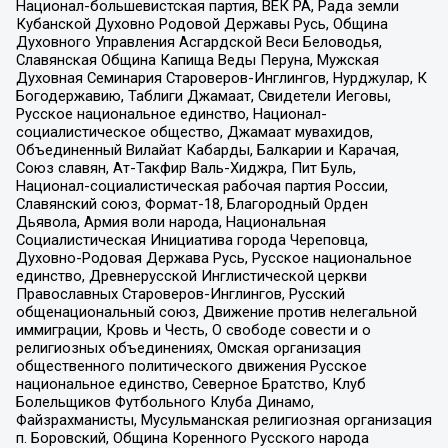
Национал-большевистская партия, ВЕК РА, Рада земли
Кубанской Духовно Родовой Державы Русь, Община
Духовного Управления Асгардской Веси Беловодья,
Славянская Община Капища Веды Перуна, Мужская
Духовная Семинария Староверов-Инглингов, Нурджулар, К
Богодержавию, Таблиги Джамаат, Свидетели Иеговы,
Русское национальное единство, Национал-
социалистическое общество, Джамаат мувахидов,
Объединенный Вилайат Кабарды, Балкарии и Карачая,
Союз славян, Ат-Такфир Валь-Хиджра, Пит Буль,
Национал-социалистическая рабочая партия России,
Славянский союз, Формат-18, Благородный Орден
Дьявола, Армия воли народа, Национальная
Социалистическая Инициатива города Череповца,
Духовно-Родовая Держава Русь, Русское национальное
единство, Древнерусской Инглистической церкви
Православных Староверов-Инглингов, Русский
общенациональный союз, Движение против нелегальной
иммиграции, Кровь и Честь, О свободе совести и о
религиозных объединениях, Омская организация
общественного политического движения Русское
национальное единство, Северное Братство, Клуб
Болельщиков Футбольного Клуба Динамо,
Файзрахманисты, Мусульманская религиозная организация
п. Боровский, Община Коренного Русского народа