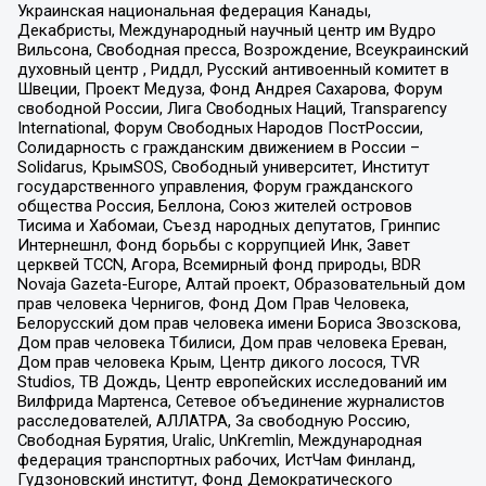
Украинская национальная федерация Канады,
Декабристы, Международный научный центр им Вудро
Вильсона, Свободная пресса, Возрождение, Всеукраинский
духовный центр , Риддл, Русский антивоенный комитет в
Швеции, Проект Медуза, Фонд Андрея Сахарова, Форум
свободной России, Лига Свободных Наций, Transparеncy
International, Форум Свободных Народов ПостРоссии,
Солидарность с гражданским движением в России –
Solidarus, КрымSOS, Свободный университет, Институт
государственного управления, Форум гражданского
общества Россия, Беллона, Союз жителей островов
Тисима и Хабомаи, Съезд народных депутатов, Гринпис
Интернешнл, Фонд борьбы с коррупцией Инк, Завет
церквей TCCN, Агора, Всемирный фонд природы, BDR
Novaja Gazeta-Europe, Алтай проект, Образовательный дом
прав человека Чернигов, Фонд Дом Прав Человека,
Белорусский дом прав человека имени Бориса Звозскова,
Дом прав человека Тбилиси, Дом прав человека Ереван,
Дом прав человека Крым, Центр дикого лосося, TVR
Studios, ТВ Дождь, Центр европейских исследований им
Вилфрида Мартенса, Сетевое объединение журналистов
расследователей, АЛЛАТРА, За свободную Россию,
Свободная Бурятия, Uralic, UnKremlin, Международная
федерация транспортных рабочих, ИстЧам Финланд,
Гудзоновский институт, Фонд Демократического