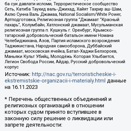
ба суи давлати исломи, Террористическое сообщество
Сеть, Катиба Таухид валь-Джихад, Хайят Тахрир аш-Шам,
Ахлю Сунна Валь Джамаа, National Socialism/White Power,
Артподготовка, Религиозная группа “Джамаат “Красный
пахарь”, Колумбайн, Хатлонский джамаат, Мусульманская
религиозная группа п. Кушкуль г. Оренбург, Крымско-
татарский добровольческий батальон имени Номана
Челебиджихана, Азов, Партия исламского возрождения
Таджикистана, Народная самооборона, Дуббайский
джамаат, московская ячейка, Батал-Хаджи Белхороев,
Маньяки Культ Убийц, Молодёжь Которая Улыбается,
Легион Свобода России, Айдар, Русский добровольческий
корпус
Источник:
http://nac.gov.ru/terroristicheskie-i-
ekstremistskie-organizacii-i-materialy.html
данные
на
16.11.2023
* Перечень общественных объединений и
религиозных организаций в отношении
которых судом принято вступившее в
законную силу решение о ликвидации или
запрете деятельности: