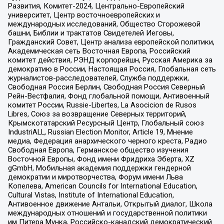
Развития, Комитет-2024, Центрально-Европейский
университет, Центр восточноевропейских и
международных исследований, Общество Сторожевой
башни, Библии и трактатов Свидетелей Иеговы,
Гражданский Совет, Центр анализа европейской политики,
Академическая сеть Восточная Европа, Российский
комитет действия, РЭНД корпорейшн, Русская Америка за
демократию в России, Настоящая Россия, Глобальная сеть
журналистов-расследователей, Служба поддержки,
Свободная Россия Берлин, Свободная Россия Северный
Рейн-Вестфалия, Фонд глобальной помощи, Антивоенный
комитет России, Russie-Libertes, La Asocicion de Rusos
Libres, Союз за возвращение Северных территорий,
Крымскотатарский Ресурсный Центр, Глобальный союз
IndustriALL, Russian Election Monitor, Article 19, Мнение
медиа, Федерация анархического черного креста, Радио
Свободная Европа, Германское общество изучения
Восточной Европы, Фонд имени Фридриха Эберта, XZ
gGmbH, Мобильная академия поддержки гендерной
демократии и миротворчества, Форум имени Льва
Копелева, American Councils for International Education,
Cultural Vistas, Institute of International Education,
Антивоенное движение Антальи, Открытый диалог, Школа
международных отношений и государственной политики
им Питера Мунка, Российско-канадский демократический