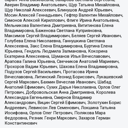
Аверин Владимир Анатольевич, Щур Татьяна Михайловна,
Щур Николай Алексеевич, Блинушов Андрей Юрьевич,
Мосин Алексей Геннадьевич, Гефтер Валентин Михайлович,
Симонов Алексей Кириллович, Флиге Ирина Анатольевна,
Мельникова Валентина Дмитриевна, Вититинова Елена
Владимировна, Баженова Светлана Куприяновна,
Максимов Сергей Владимирович, Беляев Сергей Иванович,
Голубева Елена Николаевна, Ганнушкина Светлана
Алексеевна, Закс Елена Владимировна, Буртина Елена
Юрьевна, Гендель Людмила Залмановна, Кокорина
Екатерина Алексеевна, Шуманов Илья Вячеславович,
Арапова Галина Юрьевна, Свечников Анатолий Мариевич,
Прохоров Вадим Юрьевич, Шахова Елена Владимировна,
Подузов Сергей Васильевич, Протасова Ирина
Вячеславовна, Литинский Леонид Борисович, Лукашевский
Сергей Маркович, Бахмин Вячеслав Иванович, Шабад
Анатолий Ефимович, Сухих Дарья Николаевна, Орлов Олег
Петрович, Добровольская Анна Дмитриевна, Королева
Александра Евгеньевна, Смирнов Владимир
Александрович, Вицин Сергей Ефимович, Золотухин Борис
Андреевич, Левинсон Лев Семенович, Локшина Татьяна
Иосифовна, Орлов Олег Петрович, Полякова Мара
Федоровна, Резник Генри Маркович, Захаров Герман
Константинович