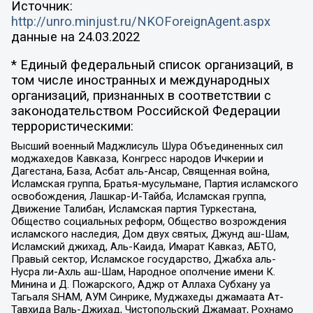
Источник:
http://unro.minjust.ru/NKOForeignAgent.aspx
данные на
24.03.2022
* Единый федеральный список организаций, в
том числе иностранных и международных
организаций, признанных в соответствии с
законодательством Российской Федерации
террористическими:
Высший военный Маджлисуль Шура Объединенных сил
моджахедов Кавказа, Конгресс народов Ичкерии и
Дагестана, База, Асбат аль-Ансар, Священная война,
Исламская группа, Братья-мусульмане, Партия исламского
освобождения, Лашкар-И-Тайба, Исламская группа,
Движение Талибан, Исламская партия Туркестана,
Общество социальных реформ, Общество возрождения
исламского наследия, Дом двух святых, Джунд аш-Шам,
Исламский джихад, Аль-Каида, Имарат Кавказ, АБТО,
Правый сектор, Исламское государство, Джабха аль-
Нусра ли-Ахль аш-Шам, Народное ополчение имени К.
Минина и Д. Пожарского, Аджр от Аллаха Субхану уа
Тагьаля SHAM, АУМ Синрике, Муджахеды джамаата Ат-
Тавхида Валь-Джихад, Чистопольский Джамаат, Рохнамо