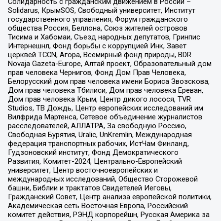
Солидарность с гражданским движением в России –
Solidarus, КрымSOS, Свободный университет, Институт
государственного управления, Форум гражданского
общества Россия, Беллона, Союз жителей островов
Тисима и Хабомаи, Съезд народных депутатов, Гринпис
Интернешнл, Фонд борьбы с коррупцией Инк, Завет
церквей TCCN, Агора, Всемирный фонд природы, BDR
Novaja Gazeta-Europe, Алтай проект, Образовательный дом
прав человека Чернигов, Фонд Дом Прав Человека,
Белорусский дом прав человека имени Бориса Звозскова,
Дом прав человека Тбилиси, Дом прав человека Ереван,
Дом прав человека Крым, Центр дикого лосося, TVR
Studios, ТВ Дождь, Центр европейских исследований им
Вилфрида Мартенса, Сетевое объединение журналистов
расследователей, АЛЛАТРА, За свободную Россию,
Свободная Бурятия, Uralic, UnKremlin, Международная
федерация транспортных рабочих, ИстЧам Финланд,
Гудзоновский институт, Фонд Демократического
Развития, Комитет-2024, Центрально-Европейский
университет, Центр восточноевропейских и
международных исследований, Общество Сторожевой
башни, Библии и трактатов Свидетелей Иеговы,
Гражданский Совет, Центр анализа европейской политики,
Академическая сеть Восточная Европа, Российский
комитет действия, РЭНД корпорейшн, Русская Америка за