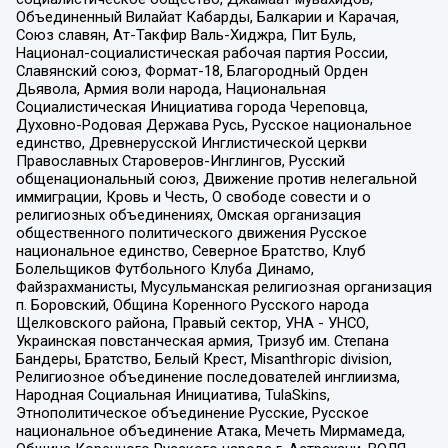
Объединенный Вилайат Кабарды, Балкарии и Карачая,
Союз славян, Ат-Такфир Валь-Хиджра, Пит Буль,
Национал-социалистическая рабочая партия России,
Славянский союз, Формат-18, Благородный Орден
Дьявола, Армия воли народа, Национальная
Социалистическая Инициатива города Череповца,
Духовно-Родовая Держава Русь, Русское национальное
единство, Древнерусской Инглистической церкви
Православных Староверов-Инглингов, Русский
общенациональный союз, Движение против нелегальной
иммиграции, Кровь и Честь, О свободе совести и о
религиозных объединениях, Омская организация
общественного политического движения Русское
национальное единство, Северное Братство, Клуб
Болельщиков Футбольного Клуба Динамо,
Файзрахманисты, Мусульманская религиозная организация
п. Боровский, Община Коренного Русского народа
Щелковского района, Правый сектор, УНА - УНСО,
Украинская повстанческая армия, Тризуб им. Степана
Бандеры, Братство, Белый Крест, Misanthropic division,
Религиозное объединение последователей инглиизма,
Народная Социальная Инициатива, TulaSkins,
Этнополитическое объединение Русские, Русское
национальное объединение Атака, Мечеть Мирмамеда,