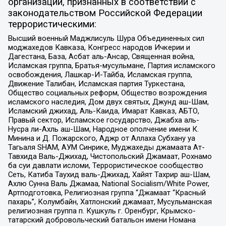
организаций, признанных в соответствии с
законодательством Российской Федерации
террористическими:
Высший военный Маджлисуль Шура Объединенных сил
моджахедов Кавказа, Конгресс народов Ичкерии и
Дагестана, База, Асбат аль-Ансар, Священная война,
Исламская группа, Братья-мусульмане, Партия исламского
освобождения, Лашкар-И-Тайба, Исламская группа,
Движение Талибан, Исламская партия Туркестана,
Общество социальных реформ, Общество возрождения
исламского наследия, Дом двух святых, Джунд аш-Шам,
Исламский джихад, Аль-Каида, Имарат Кавказ, АБТО,
Правый сектор, Исламское государство, Джабха аль-
Нусра ли-Ахль аш-Шам, Народное ополчение имени К.
Минина и Д. Пожарского, Аджр от Аллаха Субхану уа
Тагьаля SHAM, АУМ Синрике, Муджахеды джамаата Ат-
Тавхида Валь-Джихад, Чистопольский Джамаат, Рохнамо
ба суи давлати исломи, Террористическое сообщество
Сеть, Катиба Таухид валь-Джихад, Хайят Тахрир аш-Шам,
Ахлю Сунна Валь Джамаа, National Socialism/White Power,
Артподготовка, Религиозная группа “Джамаат “Красный
пахарь”, Колумбайн, Хатлонский джамаат, Мусульманская
религиозная группа п. Кушкуль г. Оренбург, Крымско-
татарский добровольческий батальон имени Номана