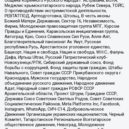
Община Коренного Русского народа г. Астрахани, ВОЛЯ,
Меджлис крымскотатарского народа, Рубеж Севера, ТОЙС,
О противодействии экстремистской деятельности,
РЕВТАТПОД, Артподготовка, Штольц, В честь иконы
Божией Матери Державная, Сектор 16, Независимость,
Фирма, Молодежная правозащитная группа МПГ, Курсом
Правды и Единения, Каракольская инициативная группа,
Автоград Крю, Союз Славянских Сил Руси, Алля-Аят,
Благотворительный пансионат Ак Умут, Русская
республика Русь, Арестантское уголовное единство,
Башкорт, Нация и свобода, Нация и свобода, W.H.С., Фалунь
Дафа, Иртыш Ultras, Русский Патриотический клуб-
Новокузнецк/РПК, Сибирский державный союз, Фонд
борьбы с коррупцией, Фонд защиты прав граждан, Штабы
Навального, Совет граждан СССР Прикубанского округа г.
Краснодара, Мужское государство, Народное
объединение русского движения, Народное движение
Адат, Народный совет граждан РСФСР СССР
Архангельской области, Проект Штурм, Граждане СССР,
Держава Союз Советских Светлых Родов, Совет Советских
Социалистических Районов, Meta Platforms Inc, Facebook,
Instagram, WhatsApp, СИЧ-С14, Добровольческое
Движение Организации украинских националистов, Черный
Комитет, Татарстанское Региональное Всетатарское
общественное движение, Невоград, Молодежное