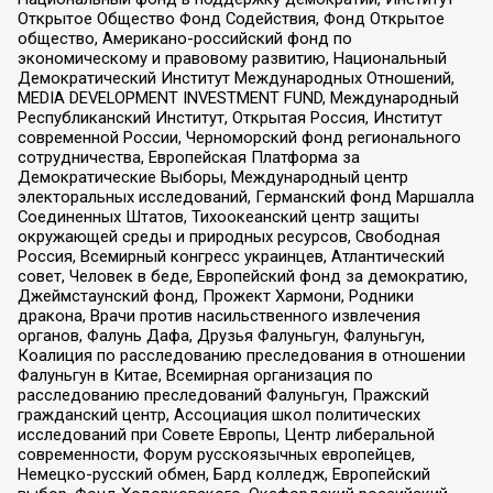
Открытое Общество Фонд Содействия, Фонд Открытое
общество, Американо-российский фонд по
экономическому и правовому развитию, Национальный
Демократический Институт Международных Отношений,
MEDIA DEVELOPMENT INVESTMENT FUND, Международный
Республиканский Институт, Открытая Россия, Институт
современной России, Черноморский фонд регионального
сотрудничества, Европейская Платформа за
Демократические Выборы, Международный центр
электоральных исследований, Германский фонд Маршалла
Соединенных Штатов, Тихоокеанский центр защиты
окружающей среды и природных ресурсов, Свободная
Россия, Всемирный конгресс украинцев, Атлантический
совет, Человек в беде, Европейский фонд за демократию,
Джеймстаунский фонд, Прожект Хармони, Родники
дракона, Врачи против насильственного извлечения
органов, Фалунь Дафа, Друзья Фалуньгун, Фалуньгун,
Коалиция по расследованию преследования в отношении
Фалуньгун в Китае, Всемирная организация по
расследованию преследований Фалуньгун, Пражский
гражданский центр, Ассоциация школ политических
исследований при Совете Европы, Центр либеральной
современности, Форум русскоязычных европейцев,
Немецко-русский обмен, Бард колледж, Европейский