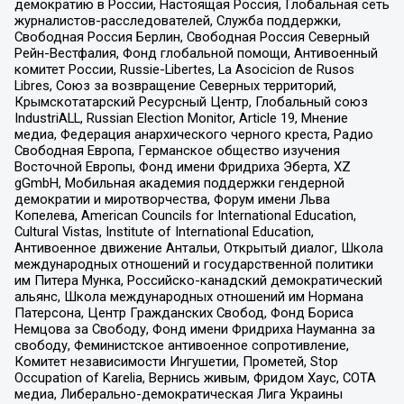
демократию в России, Настоящая Россия, Глобальная сеть
журналистов-расследователей, Служба поддержки,
Свободная Россия Берлин, Свободная Россия Северный
Рейн-Вестфалия, Фонд глобальной помощи, Антивоенный
комитет России, Russie-Libertes, La Asocicion de Rusos
Libres, Союз за возвращение Северных территорий,
Крымскотатарский Ресурсный Центр, Глобальный союз
IndustriALL, Russian Election Monitor, Article 19, Мнение
медиа, Федерация анархического черного креста, Радио
Свободная Европа, Германское общество изучения
Восточной Европы, Фонд имени Фридриха Эберта, XZ
gGmbH, Мобильная академия поддержки гендерной
демократии и миротворчества, Форум имени Льва
Копелева, American Councils for International Education,
Cultural Vistas, Institute of International Education,
Антивоенное движение Антальи, Открытый диалог, Школа
международных отношений и государственной политики
им Питера Мунка, Российско-канадский демократический
альянс, Школа международных отношений им Нормана
Патерсона, Центр Гражданских Свобод, Фонд Бориса
Немцова за Свободу, Фонд имени Фридриха Науманна за
свободу, Феминистское антивоенное сопротивление,
Комитет независимости Ингушетии, Прометей, Stop
Occupation of Karelia, Вернись живым, Фридом Хаус, СОТА
медиа, Либерально-демократическая Лига Украины