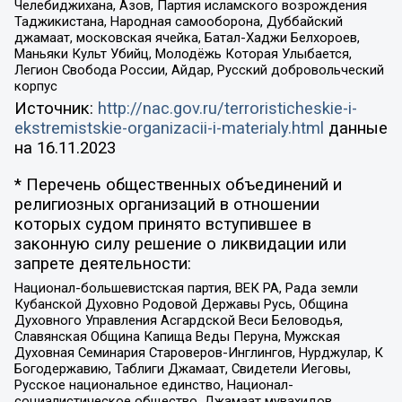
Челебиджихана, Азов, Партия исламского возрождения
Таджикистана, Народная самооборона, Дуббайский
джамаат, московская ячейка, Батал-Хаджи Белхороев,
Маньяки Культ Убийц, Молодёжь Которая Улыбается,
Легион Свобода России, Айдар, Русский добровольческий
корпус
Источник:
http://nac.gov.ru/terroristicheskie-i-
ekstremistskie-organizacii-i-materialy.html
данные
на
16.11.2023
* Перечень общественных объединений и
религиозных организаций в отношении
которых судом принято вступившее в
законную силу решение о ликвидации или
запрете деятельности:
Национал-большевистская партия, ВЕК РА, Рада земли
Кубанской Духовно Родовой Державы Русь, Община
Духовного Управления Асгардской Веси Беловодья,
Славянская Община Капища Веды Перуна, Мужская
Духовная Семинария Староверов-Инглингов, Нурджулар, К
Богодержавию, Таблиги Джамаат, Свидетели Иеговы,
Русское национальное единство, Национал-
социалистическое общество, Джамаат мувахидов,