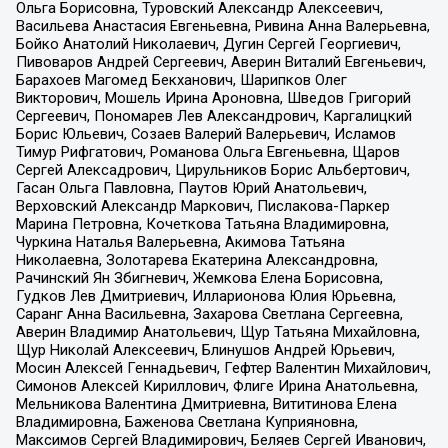
Ольга Борисовна, Туровский Александр Алексеевич,
Васильева Анастасия Евгеньевна, Ривина Анна Валерьевна,
Бойко Анатолий Николаевич, Дугин Сергей Георгиевич,
Пивоваров Андрей Сергеевич, Аверин Виталий Евгеньевич,
Барахоев Магомед Бекханович, Шарипков Олег
Викторович, Мошель Ирина Ароновна, Шведов Григорий
Сергеевич, Пономарев Лев Александрович, Каргалицкий
Борис Юльевич, Созаев Валерий Валерьевич, Исламов
Тимур Рифгатович, Романова Ольга Евгеньевна, Щаров
Сергей Алексадрович, Цирульников Борис Альбертович,
Гасан Ольга Павловна, Паутов Юрий Анатольевич,
Верховский Александр Маркович, Пислакова-Паркер
Марина Петровна, Кочеткова Татьяна Владимировна,
Чуркина Наталья Валерьевна, Акимова Татьяна
Николаевна, Золотарева Екатерина Александровна,
Рачинский Ян Збигневич, Жемкова Елена Борисовна,
Гудков Лев Дмитриевич, Илларионова Юлия Юрьевна,
Саранг Анна Васильевна, Захарова Светлана Сергеевна,
Аверин Владимир Анатольевич, Щур Татьяна Михайловна,
Щур Николай Алексеевич, Блинушов Андрей Юрьевич,
Мосин Алексей Геннадьевич, Гефтер Валентин Михайлович,
Симонов Алексей Кириллович, Флиге Ирина Анатольевна,
Мельникова Валентина Дмитриевна, Вититинова Елена
Владимировна, Баженова Светлана Куприяновна,
Максимов Сергей Владимирович, Беляев Сергей Иванович,