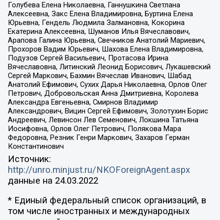
Голубева Елена Николаевна, Ганнушкина Светлана
Алексеевна, Закс Елена Владимировна, Буртина Елена
Юрьевна, Гендель Людмила Залмановна, Кокорина
Екатерина Алексеевна, Шуманов Илья Вячеславович,
Арапова Галина Юрьевна, Свечников Анатолий Мариевич,
Прохоров Вадим Юрьевич, Шахова Елена Владимировна,
Подузов Сергей Васильевич, Протасова Ирина
Вячеславовна, Литинский Леонид Борисович, Лукашевский
Сергей Маркович, Бахмин Вячеслав Иванович, Шабад
Анатолий Ефимович, Сухих Дарья Николаевна, Орлов Олег
Петрович, Добровольская Анна Дмитриевна, Королева
Александра Евгеньевна, Смирнов Владимир
Александрович, Вицин Сергей Ефимович, Золотухин Борис
Андреевич, Левинсон Лев Семенович, Локшина Татьяна
Иосифовна, Орлов Олег Петрович, Полякова Мара
Федоровна, Резник Генри Маркович, Захаров Герман
Константинович
Источник:
http://unro.minjust.ru/NKOForeignAgent.aspx
данные на
24.03.2022
* Единый федеральный список организаций, в
том числе иностранных и международных