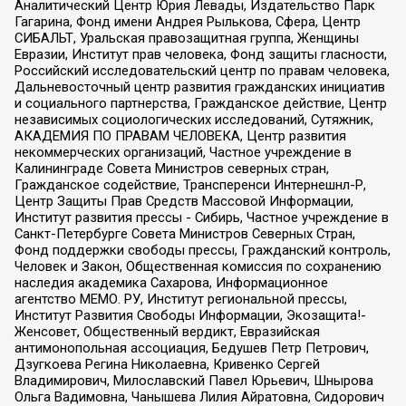
Аналитический Центр Юрия Левады, Издательство Парк
Гагарина, Фонд имени Андрея Рылькова, Сфера, Центр
СИБАЛЬТ, Уральская правозащитная группа, Женщины
Евразии, Институт прав человека, Фонд защиты гласности,
Российский исследовательский центр по правам человека,
Дальневосточный центр развития гражданских инициатив
и социального партнерства, Гражданское действие, Центр
независимых социологических исследований, Сутяжник,
АКАДЕМИЯ ПО ПРАВАМ ЧЕЛОВЕКА, Центр развития
некоммерческих организаций, Частное учреждение в
Калининграде Совета Министров северных стран,
Гражданское содействие, Трансперенси Интернешнл-Р,
Центр Защиты Прав Средств Массовой Информации,
Институт развития прессы - Сибирь, Частное учреждение в
Санкт-Петербурге Совета Министров Северных Стран,
Фонд поддержки свободы прессы, Гражданский контроль,
Человек и Закон, Общественная комиссия по сохранению
наследия академика Сахарова, Информационное
агентство МЕМО. РУ, Институт региональной прессы,
Институт Развития Свободы Информации, Экозащита!-
Женсовет, Общественный вердикт, Евразийская
антимонопольная ассоциация, Бедушев Петр Петрович,
Дзугкоева Регина Николаевна, Кривенко Сергей
Владимирович, Милославский Павел Юрьевич, Шнырова
Ольга Вадимовна, Чанышева Лилия Айратовна, Сидорович