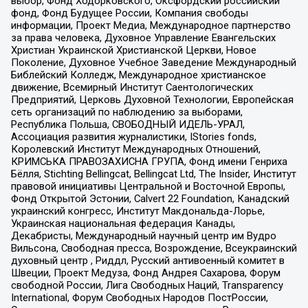
выбор, Фонд Ходорковского, Оксфордский российский
фонд, Фонд Будущее России, Компания свободы
информации, Проект Медиа, Международное партнерство
за права человека, Духовное Управление Евангельских
Христиан Украинской Христианской Церкви, Новое
Поколение, Духовное Учебное Заведение Международный
Библейский Колледж, Международное христианское
движение, Всемирный Институт Саентологических
Предприятий, Церковь Духовной Технологии, Европейская
сеть организаций по наблюдению за выборами,
Республика Польша, СВОБОДНЫЙ ИДЕЛЬ-УРАЛ,
Ассоциация развития журналистики, IStories fonds,
Королевский Институт Международных Отношений,
КРИМСЬКА ПРАВОЗАХИСНА ГРУПА, Фонд имени Генриха
Бёлля, Stichting Bellingcat, Bellingcat Ltd, The Insider, Институт
правовой инициативы Центральной и Восточной Европы,
Фонд Открытой Эстонии, Calvert 22 Foundation, Канадский
украинский конгресс, Институт Макдональда-Лорье,
Украинская национальная федерация Канады,
Декабристы, Международный научный центр им Вудро
Вильсона, Свободная пресса, Возрождение, Всеукраинский
духовный центр , Риддл, Русский антивоенный комитет в
Швеции, Проект Медуза, Фонд Андрея Сахарова, Форум
свободной России, Лига Свободных Наций, Transparеncy
International, Форум Свободных Народов ПостРоссии,