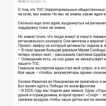
09:40
22.04.2026 16+
О том, что ТОС (территориальные общественные с
на селе, мы знаем. Но мы не знаем, какие идеи
Сколько еще этих идей, выдвинутых на региона
поддержку тоже не знаем.
Но знаем точно, что люди живут в округе нерав
регионального конкурса. Они мечтали и верили!
Проект, заявку на который активисты подали в 
– В свое время бывшая деревня Малая Слобода сл
теперь нужен свет, - рассказала Светлана Щерба
– Освещение есть, но оно даже не захватывает
нашего ТОС.
Главным экспертом идеи стал мой супруг, и в ит
Все наше – столбы, аккумулятора, одним словом
Оксана Иванова из Новоржева её креативно и ак
Бог велел идти к Победе по всем фронтам.
– В 2026 году мы подали две заявки. Одна: «Отд
урной и ограждением, второй проект: «Спорт – э
свежем воздухе, чтобы наши детки могли заним