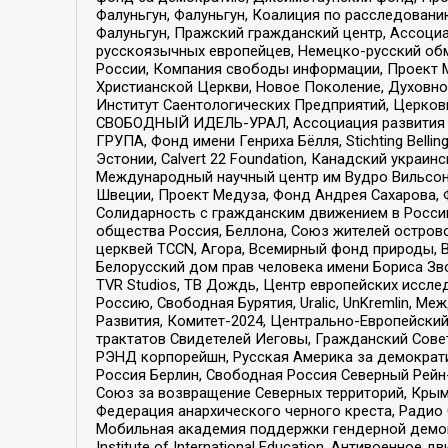
Фалуньгун, Фалуньгун, Коалиция по расследован
Фалуньгун, Пражский гражданский центр, Ассоци
русскоязычных европейцев, Немецко-русский об
России, Компания свободы информации, Проект М
Христианской Церкви, Новое Поколение, Духовн
Институт Саентологических Предприятий, Церков
СВОБОДНЫЙ ИДЕЛЬ-УРАЛ, Ассоциация развития ж
ГРУПА, Фонд имени Генриха Бёлля, Stichting Bellin
Эстонии, Calvert 22 Foundation, Канадский укра
Международный научный центр им Вудро Вильсона
Швеции, Проект Медуза, Фонд Андрея Сахарова, Ф
Солидарность с гражданским движением в России 
общества Россия, Беллона, Союз жителей острово
церквей TCCN, Агора, Всемирный фонд природы, B
Белорусский дом прав человека имени Бориса Зво
TVR Studios, ТВ Дождь, Центр европейских иссл
Россию, Свободная Бурятия, Uralic, UnKremlin, 
Развития, Комитет-2024, Центрально-Европейски
трактатов Свидетелей Иеговы, Гражданский Совет
РЭНД корпорейшн, Русская Америка за демократи
Россия Берлин, Свободная Россия Северный Рейн-В
Союз за возвращение Северных территорий, Крымско
Федерация анархического черного креста, Радио
Мобильная академия поддержки гендерной демократи
Institute of International Education, Антивоенн