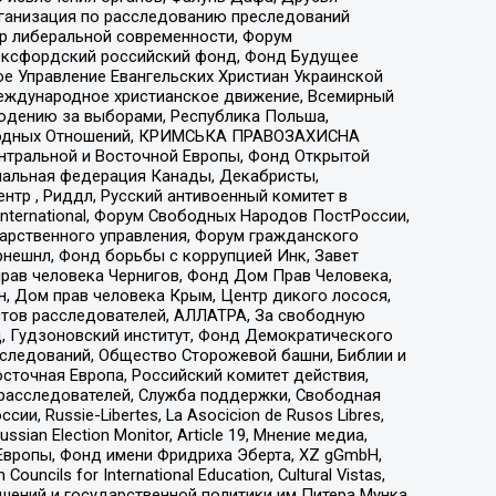
рганизация по расследованию преследований
тр либеральной современности, Форум
 Оксфордский российский фонд, Фонд Будущее
е Управление Евангельских Христиан Украинской
еждународное христианское движение, Всемирный
людению за выборами, Республика Польша,
народных Отношений, КРИМСЬКА ПРАВОЗАХИСНА
ы Центральной и Восточной Европы, Фонд Открытой
иональная федерация Канады, Декабристы,
тр , Риддл, Русский антивоенный комитет в
nternational, Форум Свободных Народов ПостРоссии,
дарственного управления, Форум гражданского
рнешнл, Фонд борьбы с коррупцией Инк, Завет
прав человека Чернигов, Фонд Дом Прав Человека,
н, Дом прав человека Крым, Центр дикого лосося,
стов расследователей, АЛЛАТРА, За свободную
д, Гудзоновский институт, Фонд Демократического
сследований, Общество Сторожевой башни, Библии и
сточная Европа, Российский комитет действия,
-расследователей, Служба поддержки, Свободная
 Russie-Libertes, La Asocicion de Rusos Libres,
an Election Monitor, Article 19, Мнение медиа,
Европы, Фонд имени Фридриха Эберта, XZ gGmbH,
ls for International Education, Cultural Vistas,
ошений и государственной политики им Питера Мунка,