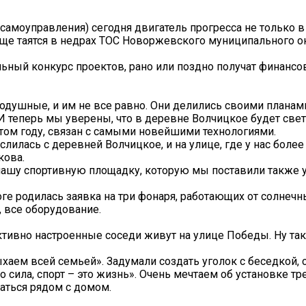
амоуправления) сегодня двигатель прогресса не только в 
 еще таятся в недрах ТОС Новоржевского муниципального о
льный конкурс проектов, рано или поздно получат финанс
нодушные, и им не все равно. Они делились своими планам
 И теперь мы уверены, что в деревне Волчицкое будет свет
этом году, связан с самыми новейшими технологиями.
илась с деревней Волчицкое, и на улице, где у нас более
кова.
 нашу спортивную площадку, которую мы поставили также 
оге родилась заявка на три фонаря, работающих от солнечн
, все оборудование.
тивно настроенные соседи живут на улице Победы. Ну так
ыхаем всей семьей». Задумали создать уголок с беседкой,
то сила, спорт – это жизнь». Очень мечтаем об установке т
аться рядом с домом.