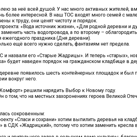
:
ею за неё всей душой. У нас много активных жителей, в
ь более интересной. В наш ТОС входят много семей с ма
чены к труду, они ценят чистоту и порядок.
 проекта: «Вода источник жизни», «Для родной деревни и 
 заменить часть водопровода, а по второму – облагородит
 ежегодного праздника (Дня деревни).
олько ещё всего нужно сделать, фантазиям нет предела.
 и назвали его «Старые Жадрицы». И теперь «старых», 
чка» будет наведен порядок на гражданском кладбище в д
 деревне появилось шесть контейнерных площадок и был 
ии вокруг него.
«Комфорт» решили нарядить Выбор к Новому году.
н о том, что на местных захоронениях героев Великой Оте
лась сокровенным:
проекту «Спаси и сохрани» хотим выпилить деревья на клад
» в СДК «Жадрицкий», потому что хотим заменить кресла 
го и зрительного залов в сельском доме культуры, благоу