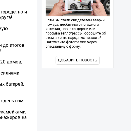
городе, но и
круга!
Если Вы стали свидетелем аварии,
пожара, необычного погодного
овую
явления, провала дороги или
прорыва теплотрассы, сообщите об
этом в ленте народных новостей.
Загружайте фотографии через
и до итогов
специальную форму.
!
ДОБАВИТЬ НОВОСТЬ
 20 домов,
усилиями
ых батарей.
 здесь сам
 скамейками,
ренажеров на