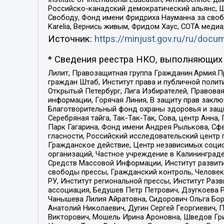
Российско-канадский демократический альянс, 
Свободу, Фонд имени Фридриха Науманна за свобо
Karelia, Вернись живым, Фридом Хаус, СОТА меди
Источник:
https://minjust.gov.ru/ru/doc
* Сведения реестра НКО, выполняющих 
Лилит, Правозащитная группа Гражданин.Армия.П
граждан Штаб, Институт права и публичной поли
Открытый Петербург, Лига Избирателей, Правова
информации, Горячая Линия, В защиту прав закл
Благотворительный фонд охраны здоровья и защи
Серебряная тайга, Так-Так-Так, Сова, центр Анн
Парк Гагарина, Фонд имени Андрея Рылькова, Сф
гласности, Российский исследовательский центр 
Гражданское действие, Центр независимых соци
организаций, Частное учреждение в Калининград
Средств Массовой Информации, Институт развити
свободы прессы, Гражданский контроль, Человек
РУ, Институт региональной прессы, Институт Ра
ассоциация, Бедушев Петр Петрович, Дзугкоева 
Чанышева Лилия Айратовна, Сидорович Ольга Бори
Анатолий Николаевич, Дугин Сергей Георгиевич, 
Викторович, Мошель Ирина Ароновна, Шведов Гри