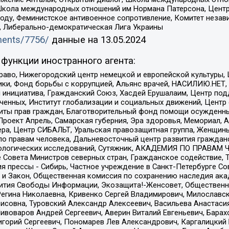
Школа международных отношений им Нормана Патерсона, Центр
ду, Феминистское антивоенное сопротивление, Комитет независ
а, Либерально-демократическая Лига Украины
uments/7756/
данные на
13.05.2024
функции иностранного агента:
раво, Нижегородский центр немецкой и европейской культуры,
тики, Фонд борьбы с коррупцией, Альянс врачей, НАСИЛИЮ.НЕТ,
я инициатива, Гражданский Союз, Хасдей Ерушалаим, Центр по
юченных, Институт глобализации и социальных движений, Цент
ты прав граждан, Благотворительный фонд помощи осужденным
а, Проект Апрель, Самарская губерния, Эра здоровья, Мемориал
ера, Центр СИБАЛЬТ, Уральская правозащитная группа, Женщины
по правам человека, Дальневосточный центр развития гражданс
ологических исследований, Сутяжник, АКАДЕМИЯ ПО ПРАВАМ Ч
е Совета Министров северных стран, Гражданское содействие,
я прессы - Сибирь, Частное учреждение в Санкт-Петербурге С
 и Закон, Общественная комиссия по сохранению наследия ак
звития Свободы Информации, Экозащита!-Женсовет, Общественн
Регина Николаевна, Кривенко Сергей Владимирович, Милославс
совна, Туровский Александр Алексеевич, Васильева Анастасия
Пивоваров Андрей Сергеевич, Аверин Виталий Евгеньевич, Бара
горий Сергеевич, Пономарев Лев Александрович, Каргалицкий 