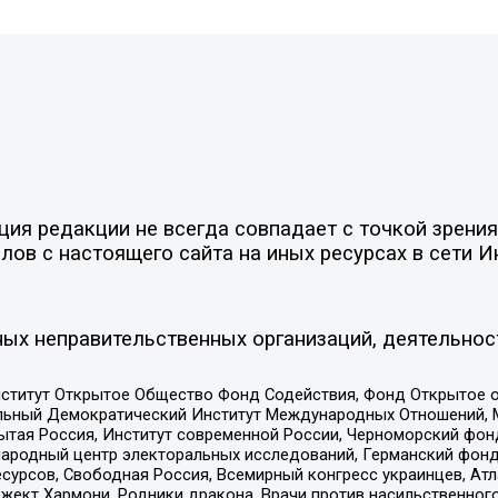
я редакции не всегда совпадает с точкой зрения 
ов с настоящего сайта на иных ресурсах в сети И
ых неправительственных организаций, деятельнос
ститут Открытое Общество Фонд Содействия, Фонд Открытое 
альный Демократический Институт Международных Отношений,
тая Россия, Институт современной России, Черноморский фонд
родный центр электоральных исследований, Германский фонд
рсов, Свободная Россия, Всемирный конгресс украинцев, Атла
ект Хармони, Родники дракона, Врачи против насильственного