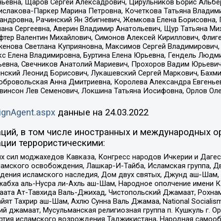
ньевна, Щаров Сергей Алексадрович, Цирульников Борис Альбер
ислакова-Паркер Марина Петровна, Кочеткова Татьяна Владими
сандровна, Рачинский Ян Збигневич, Жемкова Елена Борисовна,
лана Сергеевна, Аверин Владимир Анатольевич, Щур Татьяна М
фтер Валентин Михайлович, Симонов Алексей Кириллович, Флиг
женова Светлана Куприяновна, Максимов Сергей Владимирович, 
кс Елена Владимировна, Буртина Елена Юрьевна, Гендель Людм
евна, Свечников Анатолий Мариевич, Прохоров Вадим Юрьевич
инский Леонид Борисович, Лукашевский Сергей Маркович, Бахм
Добровольская Анна Дмитриевна, Королева Александра Евгенье
евинсон Лев Семенович, Локшина Татьяна Иосифовна, Орлов Ол
ignAgent.aspx
данные на
24.03.2022
ций, в том числе иностранных и международных ор
ции террористическими:
ил моджахедов Кавказа, Конгресс народов Ичкерии и Дагеста
ламского освобождения, Лашкар-И-Тайба, Исламская группа, Дв
ения исламского наследия, Дом двух святых, Джунд аш-Шам, 
жабха аль-Нусра ли-Ахль аш-Шам, Народное ополчение имени К.
ата Ат-Тавхида Валь-Джихад, Чистопольский Джамаат, Рохнам
ят Тахрир аш-Шам, Ахлю Сунна Валь Джамаа, National Socialism
ий джамаат, Мусульманская религиозная группа п. Кушкуль г. 
ртия исламского возрождения Таджикистана, Народная самооб