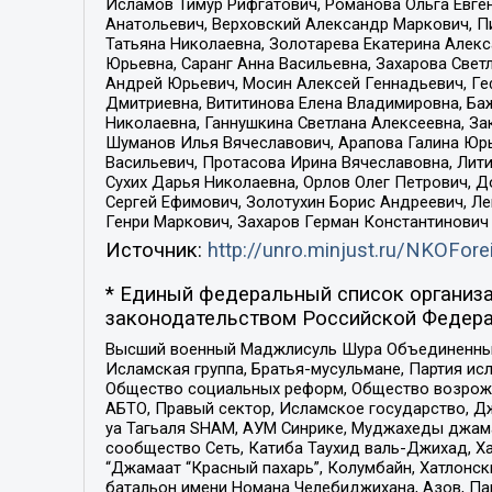
Исламов Тимур Рифгатович, Романова Ольга Евге
Анатольевич, Верховский Александр Маркович, П
Татьяна Николаевна, Золотарева Екатерина Алек
Юрьевна, Саранг Анна Васильевна, Захарова Свет
Андрей Юрьевич, Мосин Алексей Геннадьевич, Ге
Дмитриевна, Вититинова Елена Владимировна, Ба
Николаевна, Ганнушкина Светлана Алексеевна, За
Шуманов Илья Вячеславович, Арапова Галина Юрь
Васильевич, Протасова Ирина Вячеславовна, Лит
Сухих Дарья Николаевна, Орлов Олег Петрович, 
Сергей Ефимович, Золотухин Борис Андреевич, Л
Генри Маркович, Захаров Герман Константинович
Источник:
http://unro.minjust.ru/NKOFore
* Единый федеральный список организа
законодательством Российской Федера
Высший военный Маджлисуль Шура Объединенных с
Исламская группа, Братья-мусульмане, Партия ис
Общество социальных реформ, Общество возрожд
АБТО, Правый сектор, Исламское государство, Д
уа Тагьаля SHAM, АУМ Синрике, Муджахеды джама
сообщество Сеть, Катиба Таухид валь-Джихад, Хай
“Джамаат “Красный пахарь”, Колумбайн, Хатлонск
батальон имени Номана Челебиджихана, Азов, Па