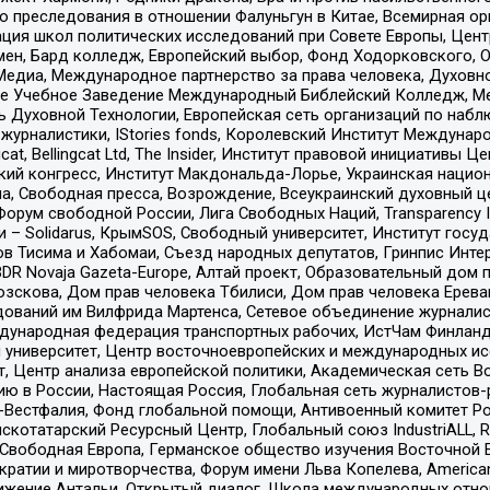
ию преследования в отношении Фалуньгун в Китае, Всемирная о
ация школ политических исследований при Совете Европы, Цен
мен, Бард колледж, Европейский выбор, Фонд Ходорковского,
едиа, Международное партнерство за права человека, Духовно
ое Учебное Заведение Международный Библейский Колледж, М
ь Духовной Технологии, Европейская сеть организаций по наб
урналистики, IStories fonds, Королевский Институт Между
gcat, Bellingcat Ltd, The Insider, Институт правовой инициатив
инский конгресс, Институт Макдональда-Лорье, Украинская нац
, Свободная пресса, Возрождение, Всеукраинский духовный цен
орум свободной России, Лига Свободных Наций, Transparеncy I
– Solidarus, КрымSOS, Свободный университет, Институт госу
в Тисима и Хабомаи, Съезд народных депутатов, Гринпис Инте
DR Novaja Gazeta-Europe, Алтай проект, Образовательный дом 
зскова, Дом прав человека Тбилиси, Дом прав человека Ерева
едований им Вилфрида Мартенса, Сетевое объединение журнали
Международная федерация транспортных рабочих, ИстЧам Финлан
й университет, Центр восточноевропейских и международных и
, Центр анализа европейской политики, Академическая сеть Во
ю в России, Настоящая Россия, Глобальная сеть журналистов
естфалия, Фонд глобальной помощи, Антивоенный комитет России,
татарский Ресурсный Центр, Глобальный союз IndustriALL, Russi
 Свободная Европа, Германское общество изучения Восточной 
и и миротворчества, Форум имени Льва Копелева, American Counci
ое движение Антальи, Открытый диалог, Школа международных отн