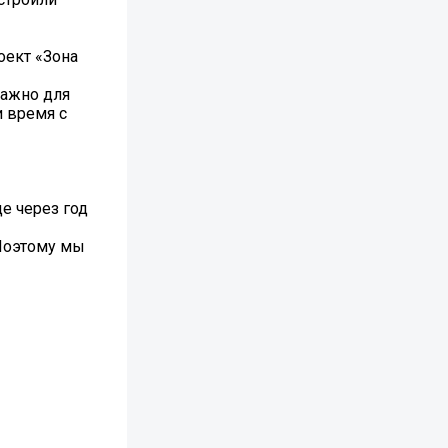
оект «Зона
важно для
и время с
е через год
 Поэтому мы