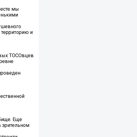
месте мы
ленькими
душевного
ь территорию и
новых ТОСОвцев
еревне
проведен
чественной
бище. Еще
в зрительном
строили