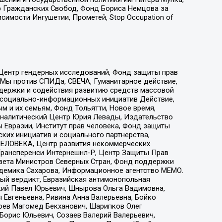
 Гражданских Свобод, Фонд Бориса Немцова за
имости Ингушетии, Прометей, Stop Occupation of
 Центр гендерных исследований, Фонд защиты прав
 Мы против СПИДа, СВЕЧА, Гуманитарное действие,
ддержки и содействия развитию средств массовой
р социально-информационных инициатив Действие,
 и их семьям, Фонд Тольятти, Новое время,
, Аналитический Центр Юрия Левады, Издательство
 Евразии, Институт прав человека, Фонд защиты
ких инициатив и социального партнерства,
ЕЛОВЕКА, Центр развития некоммерческих
 Трансперенси Интернешнл-Р, Центр Защиты Прав
овета Министров Северных Стран, Фонд поддержки
адемика Сахарова, Информационное агентство МЕМО.
ый вердикт, Евразийская антимонопольная
кий Павел Юрьевич, Шнырова Ольга Вадимовна,
 Евгеньевна, Ривина Анна Валерьевна, Бойко
хоев Магомед Бекханович, Шарипков Олег
Борис Юльевич, Созаев Валерий Валерьевич,