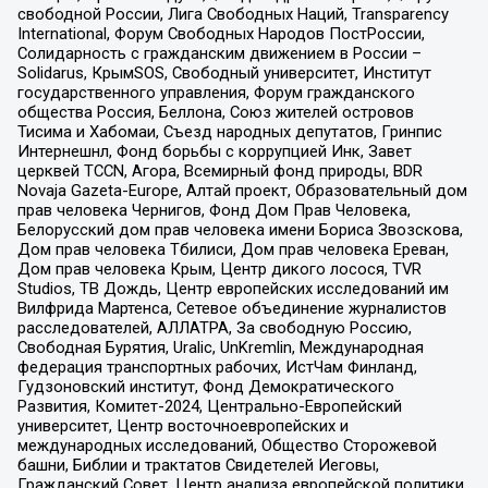
свободной России, Лига Свободных Наций, Transparеncy
International, Форум Свободных Народов ПостРоссии,
Солидарность с гражданским движением в России –
Solidarus, КрымSOS, Свободный университет, Институт
государственного управления, Форум гражданского
общества Россия, Беллона, Союз жителей островов
Тисима и Хабомаи, Съезд народных депутатов, Гринпис
Интернешнл, Фонд борьбы с коррупцией Инк, Завет
церквей TCCN, Агора, Всемирный фонд природы, BDR
Novaja Gazeta-Europe, Алтай проект, Образовательный дом
прав человека Чернигов, Фонд Дом Прав Человека,
Белорусский дом прав человека имени Бориса Звозскова,
Дом прав человека Тбилиси, Дом прав человека Ереван,
Дом прав человека Крым, Центр дикого лосося, TVR
Studios, ТВ Дождь, Центр европейских исследований им
Вилфрида Мартенса, Сетевое объединение журналистов
расследователей, АЛЛАТРА, За свободную Россию,
Свободная Бурятия, Uralic, UnKremlin, Международная
федерация транспортных рабочих, ИстЧам Финланд,
Гудзоновский институт, Фонд Демократического
Развития, Комитет-2024, Центрально-Европейский
университет, Центр восточноевропейских и
международных исследований, Общество Сторожевой
башни, Библии и трактатов Свидетелей Иеговы,
Гражданский Совет, Центр анализа европейской политики,