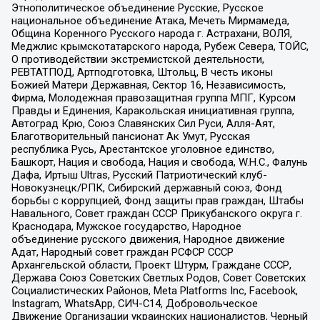
Этнополитическое объединение Русские, Русское
национальное объединение Атака, Мечеть Мирмамеда,
Община Коренного Русского народа г. Астрахани, ВОЛЯ,
Меджлис крымскотатарского народа, Рубеж Севера, ТОЙС,
О противодействии экстремистской деятельности,
РЕВТАТПОД, Артподготовка, Штольц, В честь иконы
Божией Матери Державная, Сектор 16, Независимость,
Фирма, Молодежная правозащитная группа МПГ, Курсом
Правды и Единения, Каракольская инициативная группа,
Автоград Крю, Союз Славянских Сил Руси, Алля-Аят,
Благотворительный пансионат Ак Умут, Русская
республика Русь, Арестантское уголовное единство,
Башкорт, Нация и свобода, Нация и свобода, W.H.С., Фалунь
Дафа, Иртыш Ultras, Русский Патриотический клуб-
Новокузнецк/РПК, Сибирский державный союз, Фонд
борьбы с коррупцией, Фонд защиты прав граждан, Штабы
Навального, Совет граждан СССР Прикубанского округа г.
Краснодара, Мужское государство, Народное
объединение русского движения, Народное движение
Адат, Народный совет граждан РСФСР СССР
Архангельской области, Проект Штурм, Граждане СССР,
Держава Союз Советских Светлых Родов, Совет Советских
Социалистических Районов, Meta Platforms Inc, Facebook,
Instagram, WhatsApp, СИЧ-С14, Добровольческое
Движение Организации украинских националистов, Черный