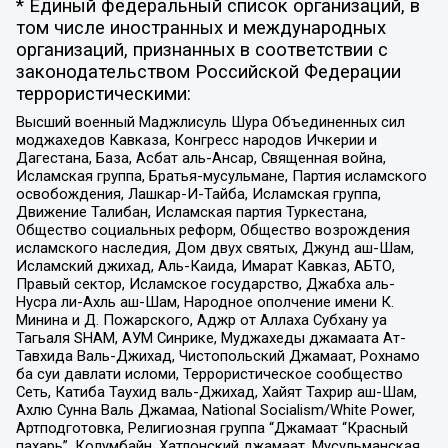
* Единый федеральный список организаций, в
том числе иностранных и международных
организаций, признанных в соответствии с
законодательством Российской Федерации
террористическими:
Высший военный Маджлисуль Шура Объединенных сил
моджахедов Кавказа, Конгресс народов Ичкерии и
Дагестана, База, Асбат аль-Ансар, Священная война,
Исламская группа, Братья-мусульмане, Партия исламского
освобождения, Лашкар-И-Тайба, Исламская группа,
Движение Талибан, Исламская партия Туркестана,
Общество социальных реформ, Общество возрождения
исламского наследия, Дом двух святых, Джунд аш-Шам,
Исламский джихад, Аль-Каида, Имарат Кавказ, АБТО,
Правый сектор, Исламское государство, Джабха аль-
Нусра ли-Ахль аш-Шам, Народное ополчение имени К.
Минина и Д. Пожарского, Аджр от Аллаха Субхану уа
Тагьаля SHAM, АУМ Синрике, Муджахеды джамаата Ат-
Тавхида Валь-Джихад, Чистопольский Джамаат, Рохнамо
ба суи давлати исломи, Террористическое сообщество
Сеть, Катиба Таухид валь-Джихад, Хайят Тахрир аш-Шам,
Ахлю Сунна Валь Джамаа, National Socialism/White Power,
Артподготовка, Религиозная группа “Джамаат “Красный
пахарь”, Колумбайн, Хатлонский джамаат, Мусульманская