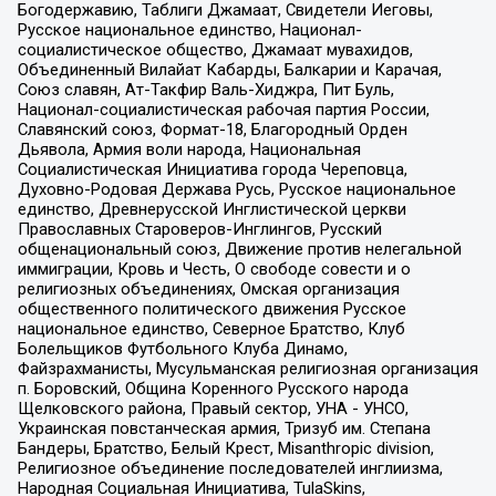
Богодержавию, Таблиги Джамаат, Свидетели Иеговы,
Русское национальное единство, Национал-
социалистическое общество, Джамаат мувахидов,
Объединенный Вилайат Кабарды, Балкарии и Карачая,
Союз славян, Ат-Такфир Валь-Хиджра, Пит Буль,
Национал-социалистическая рабочая партия России,
Славянский союз, Формат-18, Благородный Орден
Дьявола, Армия воли народа, Национальная
Социалистическая Инициатива города Череповца,
Духовно-Родовая Держава Русь, Русское национальное
единство, Древнерусской Инглистической церкви
Православных Староверов-Инглингов, Русский
общенациональный союз, Движение против нелегальной
иммиграции, Кровь и Честь, О свободе совести и о
религиозных объединениях, Омская организация
общественного политического движения Русское
национальное единство, Северное Братство, Клуб
Болельщиков Футбольного Клуба Динамо,
Файзрахманисты, Мусульманская религиозная организация
п. Боровский, Община Коренного Русского народа
Щелковского района, Правый сектор, УНА - УНСО,
Украинская повстанческая армия, Тризуб им. Степана
Бандеры, Братство, Белый Крест, Misanthropic division,
Религиозное объединение последователей инглиизма,
Народная Социальная Инициатива, TulaSkins,