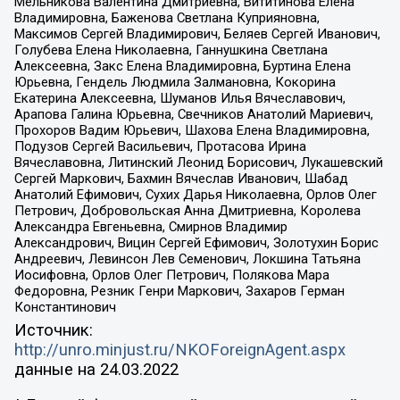
Мельникова Валентина Дмитриевна, Вититинова Елена
Владимировна, Баженова Светлана Куприяновна,
Максимов Сергей Владимирович, Беляев Сергей Иванович,
Голубева Елена Николаевна, Ганнушкина Светлана
Алексеевна, Закс Елена Владимировна, Буртина Елена
Юрьевна, Гендель Людмила Залмановна, Кокорина
Екатерина Алексеевна, Шуманов Илья Вячеславович,
Арапова Галина Юрьевна, Свечников Анатолий Мариевич,
Прохоров Вадим Юрьевич, Шахова Елена Владимировна,
Подузов Сергей Васильевич, Протасова Ирина
Вячеславовна, Литинский Леонид Борисович, Лукашевский
Сергей Маркович, Бахмин Вячеслав Иванович, Шабад
Анатолий Ефимович, Сухих Дарья Николаевна, Орлов Олег
Петрович, Добровольская Анна Дмитриевна, Королева
Александра Евгеньевна, Смирнов Владимир
Александрович, Вицин Сергей Ефимович, Золотухин Борис
Андреевич, Левинсон Лев Семенович, Локшина Татьяна
Иосифовна, Орлов Олег Петрович, Полякова Мара
Федоровна, Резник Генри Маркович, Захаров Герман
Константинович
Источник:
http://unro.minjust.ru/NKOForeignAgent.aspx
данные на
24.03.2022