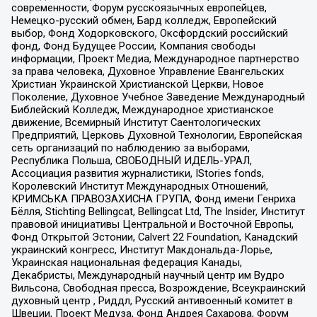
современности, Форум русскоязычных европейцев,
Немецко-русский обмен, Бард колледж, Европейский
выбор, Фонд Ходорковского, Оксфордский российский
фонд, Фонд Будущее России, Компания свободы
информации, Проект Медиа, Международное партнерство
за права человека, Духовное Управление Евангельских
Христиан Украинской Христианской Церкви, Новое
Поколение, Духовное Учебное Заведение Международный
Библейский Колледж, Международное христианское
движение, Всемирный Институт Саентологических
Предприятий, Церковь Духовной Технологии, Европейская
сеть организаций по наблюдению за выборами,
Республика Польша, СВОБОДНЫЙ ИДЕЛЬ-УРАЛ,
Ассоциация развития журналистики, IStories fonds,
Королевский Институт Международных Отношений,
КРИМСЬКА ПРАВОЗАХИСНА ГРУПА, Фонд имени Генриха
Бёлля, Stichting Bellingcat, Bellingcat Ltd, The Insider, Институт
правовой инициативы Центральной и Восточной Европы,
Фонд Открытой Эстонии, Calvert 22 Foundation, Канадский
украинский конгресс, Институт Макдональда-Лорье,
Украинская национальная федерация Канады,
Декабристы, Международный научный центр им Вудро
Вильсона, Свободная пресса, Возрождение, Всеукраинский
духовный центр , Риддл, Русский антивоенный комитет в
Швеции, Проект Медуза, Фонд Андрея Сахарова, Форум