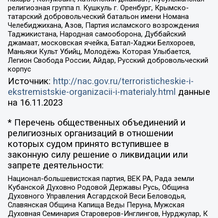
религиозная группа п. Кушкуль г. Оренбург, Крымско-
татарский добровольческий батальон имени Номана
Челебиджихана, Азов, Партия исламского возрождения
Таджикистана, Народная самооборона, Дуббайский
джамаат, московская ячейка, Батал-Хаджи Белхороев,
Маньяки Культ Убийц, Молодёжь Которая Улыбается,
Легион Свобода России, Айдар, Русский добровольческий
корпус
Источник:
http://nac.gov.ru/terroristicheskie-i-
ekstremistskie-organizacii-i-materialy.html
данные
на
16.11.2023
* Перечень общественных объединений и
религиозных организаций в отношении
которых судом принято вступившее в
законную силу решение о ликвидации или
запрете деятельности:
Национал-большевистская партия, ВЕК РА, Рада земли
Кубанской Духовно Родовой Державы Русь, Община
Духовного Управления Асгардской Веси Беловодья,
Славянская Община Капища Веды Перуна, Мужская
Духовная Семинария Староверов-Инглингов, Нурджулар, К