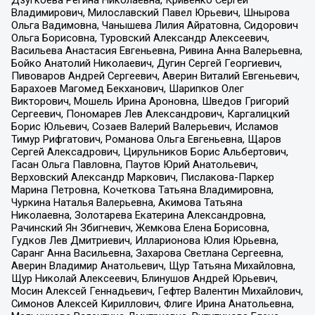
Дзугкоева Регина Николаевна, Кривенко Сергей
Владимирович, Милославский Павел Юрьевич, Шнырова
Ольга Вадимовна, Чанышева Лилия Айратовна, Сидорович
Ольга Борисовна, Туровский Александр Алексеевич,
Васильева Анастасия Евгеньевна, Ривина Анна Валерьевна,
Бойко Анатолий Николаевич, Дугин Сергей Георгиевич,
Пивоваров Андрей Сергеевич, Аверин Виталий Евгеньевич,
Барахоев Магомед Бекханович, Шарипков Олег
Викторович, Мошель Ирина Ароновна, Шведов Григорий
Сергеевич, Пономарев Лев Александрович, Каргалицкий
Борис Юльевич, Созаев Валерий Валерьевич, Исламов
Тимур Рифгатович, Романова Ольга Евгеньевна, Щаров
Сергей Алексадрович, Цирульников Борис Альбертович,
Гасан Ольга Павловна, Паутов Юрий Анатольевич,
Верховский Александр Маркович, Пислакова-Паркер
Марина Петровна, Кочеткова Татьяна Владимировна,
Чуркина Наталья Валерьевна, Акимова Татьяна
Николаевна, Золотарева Екатерина Александровна,
Рачинский Ян Збигневич, Жемкова Елена Борисовна,
Гудков Лев Дмитриевич, Илларионова Юлия Юрьевна,
Саранг Анна Васильевна, Захарова Светлана Сергеевна,
Аверин Владимир Анатольевич, Щур Татьяна Михайловна,
Щур Николай Алексеевич, Блинушов Андрей Юрьевич,
Мосин Алексей Геннадьевич, Гефтер Валентин Михайлович,
Симонов Алексей Кириллович, Флиге Ирина Анатольевна,