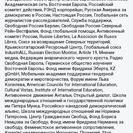
Академическая сеть Восточная Европа, Российский
комитет действия, РЭНД корпорейшн, Русская Америка за
демократию в России, Настоящая Россия, Глобальная сеть
журналистов-расследователей, Служба поддержки,
Свободная Россия Берлин, Свободная Россия Северный
Рейн-Вестфалия, Фонд глобальной помощи, Антивоенный
комитет России, Russie-Libertes, La Asocicion de Rusos
Libres, Союз за возвращение Северных территорий,
Крымскотатарский Ресурсный Центр, Глобальный союз
IndustriALL, Russian Election Monitor, Article 19, Мнение
медиа, Федерация анархического черного креста, Радио
Свободная Европа, Германское общество изучения
Восточной Европы, Фонд имени Фридриха Эберта, XZ
gGmbH, Мобильная академия поддержки гендерной
демократии и миротворчества, Форум имени Льва
Копелева, American Councils for International Education,
Cultural Vistas, Institute of International Education,
Антивоенное движение Антальи, Открытый диалог, Школа
международных отношений и государственной политики
им Питера Мунка, Российско-канадский демократический
альянс, Школа международных отношений им Нормана
Патерсона, Центр Гражданских Свобод, Фонд Бориса
Немцова за Свободу, Фонд имени Фридриха Науманна за
свободу, Феминистское антивоенное сопротивление,
Комитет независимости Ингушетии, Прометей, Stop