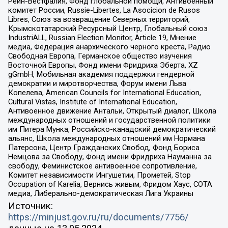
Рейн-Вестфалия, Фонд глобальной помощи, Антивоенный
комитет России, Russie-Libertes, La Asocicion de Rusos
Libres, Союз за возвращение Северных территорий,
Крымскотатарский Ресурсный Центр, Глобальный союз
IndustriALL, Russian Election Monitor, Article 19, Мнение
медиа, Федерация анархического черного креста, Радио
Свободная Европа, Германское общество изучения
Восточной Европы, Фонд имени Фридриха Эберта, XZ
gGmbH, Мобильная академия поддержки гендерной
демократии и миротворчества, Форум имени Льва
Копелева, American Councils for International Education,
Cultural Vistas, Institute of International Education,
Антивоенное движение Антальи, Открытый диалог, Школа
международных отношений и государственной политики
им Питера Мунка, Российско-канадский демократический
альянс, Школа международных отношений им Нормана
Патерсона, Центр Гражданских Свобод, Фонд Бориса
Немцова за Свободу, Фонд имени Фридриха Науманна за
свободу, Феминистское антивоенное сопротивление,
Комитет независимости Ингушетии, Прометей, Stop
Occupation of Karelia, Вернись живым, Фридом Хаус, СОТА
медиа, Либерально-демократическая Лига Украины
Источник:
https://minjust.gov.ru/ru/documents/7756/