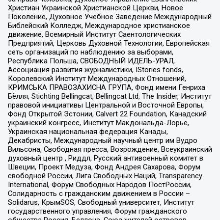
Христиан Украинской Христианской Церкви, Новое
Поколение, Духовное Учебное Заведение Международный
Библейский Колледж, Международное христианское
движение, Всемирный Институт Саентологических
Предприятий, Церковь Духовной Технологии, Европейская
сеть организаций по наблюдению за выборами,
Республика Польша, СВОБОДНЫЙ ИДЕЛЬ-УРАЛ,
Ассоциация развития журналистики, IStories fonds,
Королевский Институт Международных Отношений,
КРИМСЬКА ПРАВОЗАХИСНА ГРУПА, Фонд имени Генриха
Бёлля, Stichting Bellingcat, Bellingcat Ltd, The Insider, Институт
правовой инициативы Центральной и Восточной Европы,
Фонд Открытой Эстонии, Calvert 22 Foundation, Канадский
украинский конгресс, Институт Макдональда-Лорье,
Украинская национальная федерация Канады,
Декабристы, Международный научный центр им Вудро
Вильсона, Свободная пресса, Возрождение, Всеукраинский
духовный центр , Риддл, Русский антивоенный комитет в
Швеции, Проект Медуза, Фонд Андрея Сахарова, Форум
свободной России, Лига Свободных Наций, Transparеncy
International, Форум Свободных Народов ПостРоссии,
Солидарность с гражданским движением в России –
Solidarus, КрымSOS, Свободный университет, Институт
государственного управления, Форум гражданского
общества Россия, Беллона, Союз жителей островов