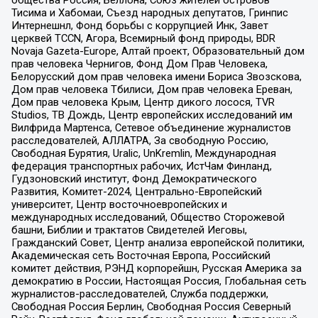
Тисима и Хабомаи, Съезд народных депутатов, Гринпис
Интернешнл, Фонд борьбы с коррупцией Инк, Завет
церквей TCCN, Агора, Всемирный фонд природы, BDR
Novaja Gazeta-Europe, Алтай проект, Образовательный дом
прав человека Чернигов, Фонд Дом Прав Человека,
Белорусский дом прав человека имени Бориса Звозскова,
Дом прав человека Тбилиси, Дом прав человека Ереван,
Дом прав человека Крым, Центр дикого лосося, TVR
Studios, ТВ Дождь, Центр европейских исследований им
Вилфрида Мартенса, Сетевое объединение журналистов
расследователей, АЛЛАТРА, За свободную Россию,
Свободная Бурятия, Uralic, UnKremlin, Международная
федерация транспортных рабочих, ИстЧам Финланд,
Гудзоновский институт, Фонд Демократического
Развития, Комитет-2024, Центрально-Европейский
университет, Центр восточноевропейских и
международных исследований, Общество Сторожевой
башни, Библии и трактатов Свидетелей Иеговы,
Гражданский Совет, Центр анализа европейской политики,
Академическая сеть Восточная Европа, Российский
комитет действия, РЭНД корпорейшн, Русская Америка за
демократию в России, Настоящая Россия, Глобальная сеть
журналистов-расследователей, Служба поддержки,
Свободная Россия Берлин, Свободная Россия Северный