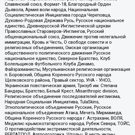
Славянский союз, Формат-18, Благородный Орден
Дьявола, Армия воли народа, Национальная
Социалистическая Инициатива города Череповца,
Духовно-Родовая Держава Русь, Русское национальное
единство, Древнерусской Инглистической церкви
Православных Староверов-Инглингов, Русский
общенациональный союз, Движение против нелегальной
иммиграции, Кровь и Честь, О свободе совести и о
религиозных объединениях, Омская организация
общественного политического движения Русское
национальное единство, Северное Братство, Клуб
Болельщиков Футбольного Клуба Динамо,
Файзрахманисты, Мусульманская религиозная организация
п. Боровский, Община Коренного Русского народа
Щелковского района, Правый сектор, УНА - УНСО,
Украинская повстанческая армия, Тризуб им. Степана
Бандеры, Братство, Белый Крест, Misanthropic division,
Религиозное объединение последователей инглиизма,
Народная Социальная Инициатива, TulaSkins,
Этнополитическое объединение Русские, Русское
национальное объединение Атака, Мечеть Мирмамеда,
Община Коренного Русского народа г. Астрахани, ВОЛЯ,
Меджлис крымскотатарского народа, Рубеж Севера, ТОЙС,
О противодействии экстремистской деятельности,
РЕВТАТПОД, Артподготовка, Штольц, В честь иконы