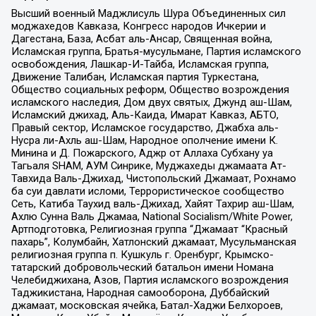
Высший военный Маджлисуль Шура Объединенных сил
моджахедов Кавказа, Конгресс народов Ичкерии и
Дагестана, База, Асбат аль-Ансар, Священная война,
Исламская группа, Братья-мусульмане, Партия исламского
освобождения, Лашкар-И-Тайба, Исламская группа,
Движение Талибан, Исламская партия Туркестана,
Общество социальных реформ, Общество возрождения
исламского наследия, Дом двух святых, Джунд аш-Шам,
Исламский джихад, Аль-Каида, Имарат Кавказ, АБТО,
Правый сектор, Исламское государство, Джабха аль-
Нусра ли-Ахль аш-Шам, Народное ополчение имени К.
Минина и Д. Пожарского, Аджр от Аллаха Субхану уа
Тагьаля SHAM, АУМ Синрике, Муджахеды джамаата Ат-
Тавхида Валь-Джихад, Чистопольский Джамаат, Рохнамо
ба суи давлати исломи, Террористическое сообщество
Сеть, Катиба Таухид валь-Джихад, Хайят Тахрир аш-Шам,
Ахлю Сунна Валь Джамаа, National Socialism/White Power,
Артподготовка, Религиозная группа “Джамаат “Красный
пахарь”, Колумбайн, Хатлонский джамаат, Мусульманская
религиозная группа п. Кушкуль г. Оренбург, Крымско-
татарский добровольческий батальон имени Номана
Челебиджихана, Азов, Партия исламского возрождения
Таджикистана, Народная самооборона, Дуббайский
джамаат, московская ячейка, Батал-Хаджи Белхороев,