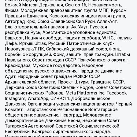
Божией Матери Державная, Сектор 16, Независимость,
Фирма, Молодежная правозащитная группа МПГ, Курсом
Правды и Единения, Каракольская инициативная группа,
Автоград Крю, Союз Славянских Сил Руси, Алля-Аят,
Благотворительный пансионат Ак Умут, Русская
республика Русь, Арестантское уголовное единство,
Башкорт, Нация и свобода, Нация и свобода, W.H.С., Фалунь
Дафа, Иртыш Ultras, Русский Патриотический клуб-
Новокузнецк/РПК, Сибирский державный союз, Фонд
борьбы с коррупцией, Фонд защиты прав граждан, Штабы
Навального, Совет граждан СССР Прикубанского округа г.
Краснодара, Мужское государство, Народное
объединение русского движения, Народное движение
Адат, Народный совет граждан РСФСР СССР
Архангельской области, Проект Штурм, Граждане СССР,
Держава Союз Советских Светлых Родов, Совет Советских
Социалистических Районов, Meta Platforms Inc, Facebook,
Instagram, WhatsApp, СИЧ-С14, Добровольческое
Движение Организации украинских националистов, Черный
Комитет, Татарстанское Региональное Всетатарское
общественное движение, Невоград, Молодежное
Демократическое Движение Весна, Верховный Совет
Татарской Автономной Советской Социалистической
Республики, Конгресс ойрат-калмыцкого народа,