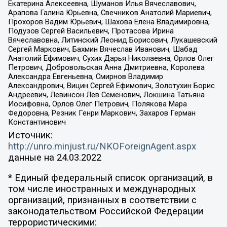
Екатерина Алексеевна, Шуманов Илья Вячеславович,
Арапова Галина Юрьевна, Свечников Анатолий Мариевич,
Прохоров Вадим Юрьевич, Шахова Елена Владимировна,
Подузов Сергей Васильевич, Протасова Ирина
Вячеславовна, Литинский Леонид Борисович, Лукашевский
Сергей Маркович, Бахмин Вячеслав Иванович, Шабад
Анатолий Ефимович, Сухих Дарья Николаевна, Орлов Олег
Петрович, Добровольская Анна Дмитриевна, Королева
Александра Евгеньевна, Смирнов Владимир
Александрович, Вицин Сергей Ефимович, Золотухин Борис
Андреевич, Левинсон Лев Семенович, Локшина Татьяна
Иосифовна, Орлов Олег Петрович, Полякова Мара
Федоровна, Резник Генри Маркович, Захаров Герман
Константинович
Источник:
http://unro.minjust.ru/NKOForeignAgent.aspx
данные на
24.03.2022
* Единый федеральный список организаций, в
том числе иностранных и международных
организаций, признанных в соответствии с
законодательством Российской Федерации
террористическими: