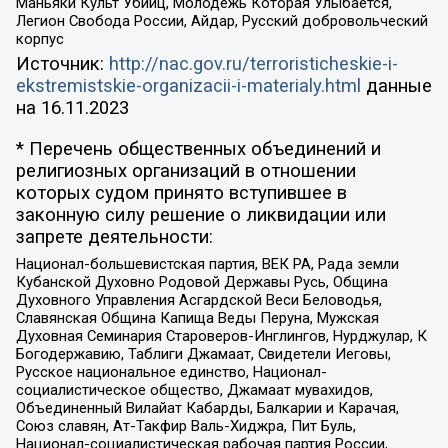
Маньяки Культ Убийц, Молодёжь Которая Улыбается,
Легион Свобода России, Айдар, Русский добровольческий
корпус
Источник:
http://nac.gov.ru/terroristicheskie-i-
ekstremistskie-organizacii-i-materialy.html
данные
на
16.11.2023
* Перечень общественных объединений и
религиозных организаций в отношении
которых судом принято вступившее в
законную силу решение о ликвидации или
запрете деятельности:
Национал-большевистская партия, ВЕК РА, Рада земли
Кубанской Духовно Родовой Державы Русь, Община
Духовного Управления Асгардской Веси Беловодья,
Славянская Община Капища Веды Перуна, Мужская
Духовная Семинария Староверов-Инглингов, Нурджулар, К
Богодержавию, Таблиги Джамаат, Свидетели Иеговы,
Русское национальное единство, Национал-
социалистическое общество, Джамаат мувахидов,
Объединенный Вилайат Кабарды, Балкарии и Карачая,
Союз славян, Ат-Такфир Валь-Хиджра, Пит Буль,
Национал-социалистическая рабочая партия России,