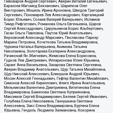
Пивоваров Андрей Сергеевич, Аверин Виталий Евгеньевич,
Барахоев Магомед Бекханович, Шарипков Олег
Викторович, Мошель Ирина Ароновна, Шведов Григорий
Сергеевич, Пономарев Лев Александрович, Каргалицкий
Борис Юльевич, Созаев Валерий Валерьевич, Исламов
Тимур Рифгатович, Романова Ольга Евгеньевна, Щаров
Сергей Алексадрович, Цирульников Борис Альбертович,
Гасан Ольга Павловна, Паутов Юрий Анатольевич,
Верховский Александр Маркович, Пислакова-Паркер
Марина Петровна, Кочеткова Татьяна Владимировна,
Чуркина Наталья Валерьевна, Акимова Татьяна
Николаевна, Золотарева Екатерина Александровна,
Рачинский Ян Збигневич, Жемкова Елена Борисовна,
Гудков Лев Дмитриевич, Илларионова Юлия Юрьевна,
Саранг Анна Васильевна, Захарова Светлана Сергеевна,
Аверин Владимир Анатольевич, Щур Татьяна Михайловна,
Щур Николай Алексеевич, Блинушов Андрей Юрьевич,
Мосин Алексей Геннадьевич, Гефтер Валентин Михайлович,
Симонов Алексей Кириллович, Флиге Ирина Анатольевна,
Мельникова Валентина Дмитриевна, Вититинова Елена
Владимировна, Баженова Светлана Куприяновна,
Максимов Сергей Владимирович, Беляев Сергей Иванович,
Голубева Елена Николаевна, Ганнушкина Светлана
Алексеевна, Закс Елена Владимировна, Буртина Елена
Юрьевна, Гендель Людмила Залмановна, Кокорина