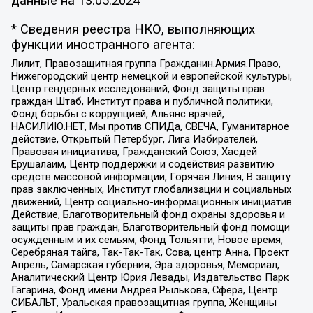
данные на
13.05.2024
* Сведения реестра НКО, выполняющих
функции иностранного агента:
Лилит, Правозащитная группа Гражданин.Армия.Право,
Нижегородский центр немецкой и европейской культуры,
Центр гендерных исследований, Фонд защиты прав
граждан Штаб, Институт права и публичной политики,
Фонд борьбы с коррупцией, Альянс врачей,
НАСИЛИЮ.НЕТ, Мы против СПИДа, СВЕЧА, Гуманитарное
действие, Открытый Петербург, Лига Избирателей,
Правовая инициатива, Гражданский Союз, Хасдей
Ерушалаим, Центр поддержки и содействия развитию
средств массовой информации, Горячая Линия, В защиту
прав заключенных, Институт глобализации и социальных
движений, Центр социально-информационных инициатив
Действие, Благотворительный фонд охраны здоровья и
защиты прав граждан, Благотворительный фонд помощи
осужденным и их семьям, Фонд Тольятти, Новое время,
Серебряная тайга, Так-Так-Так, Сова, центр Анна, Проект
Апрель, Самарская губерния, Эра здоровья, Мемориал,
Аналитический Центр Юрия Левады, Издательство Парк
Гагарина, Фонд имени Андрея Рылькова, Сфера, Центр
СИБАЛЬТ, Уральская правозащитная группа, Женщины