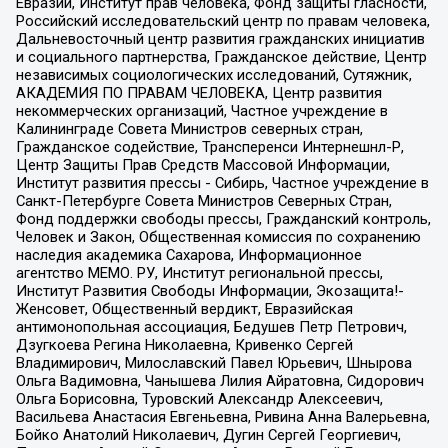
Евразии, Институт прав человека, Фонд защиты гласности,
Российский исследовательский центр по правам человека,
Дальневосточный центр развития гражданских инициатив
и социального партнерства, Гражданское действие, Центр
независимых социологических исследований, Сутяжник,
АКАДЕМИЯ ПО ПРАВАМ ЧЕЛОВЕКА, Центр развития
некоммерческих организаций, Частное учреждение в
Калининграде Совета Министров северных стран,
Гражданское содействие, Трансперенси Интернешнл-Р,
Центр Защиты Прав Средств Массовой Информации,
Институт развития прессы - Сибирь, Частное учреждение в
Санкт-Петербурге Совета Министров Северных Стран,
Фонд поддержки свободы прессы, Гражданский контроль,
Человек и Закон, Общественная комиссия по сохранению
наследия академика Сахарова, Информационное
агентство МЕМО. РУ, Институт региональной прессы,
Институт Развития Свободы Информации, Экозащита!-
Женсовет, Общественный вердикт, Евразийская
антимонопольная ассоциация, Бедушев Петр Петрович,
Дзугкоева Регина Николаевна, Кривенко Сергей
Владимирович, Милославский Павел Юрьевич, Шнырова
Ольга Вадимовна, Чанышева Лилия Айратовна, Сидорович
Ольга Борисовна, Туровский Александр Алексеевич,
Васильева Анастасия Евгеньевна, Ривина Анна Валерьевна,
Бойко Анатолий Николаевич, Дугин Сергей Георгиевич,