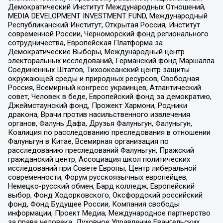
Демократический Институт Международных Отношений,
MEDIA DEVELOPMENT INVESTMENT FUND, Международный
Республиканский Институт, Открытая Россия, Институт
современной России, Черноморский фонд регионального
сотрудничества, Европейская Платформа за
Демократические Выборы, Международный центр
электоральных исследований, Германский фонд Маршалла
Соединенных Штатов, Тихоокеанский центр защиты
окружающей среды и природных ресурсов, Свободная
Россия, Всемирный конгресс украинцев, Атлантический
совет, Человек в беде, Европейский фонд за демократию,
Джеймстаунский фонд, Прожект Хармони, Родники
дракона, Врачи против насильственного извлечения
органов, Фалунь Дафа, Друзья Фалуньгун, Фалуньгун,
Коалиция по расследованию преследования в отношении
Фалуньгун в Китае, Всемирная организация по
расследованию преследований Фалуньгун, Пражский
гражданский центр, Ассоциация школ политических
исследований при Совете Европы, Центр либеральной
современности, Форум русскоязычных европейцев,
Немецко-русский обмен, Бард колледж, Европейский
выбор, Фонд Ходорковского, Оксфордский российский
фонд, Фонд Будущее России, Компания свободы
информации, Проект Медиа, Международное партнерство
за права человека, Духовное Управление Евангельских