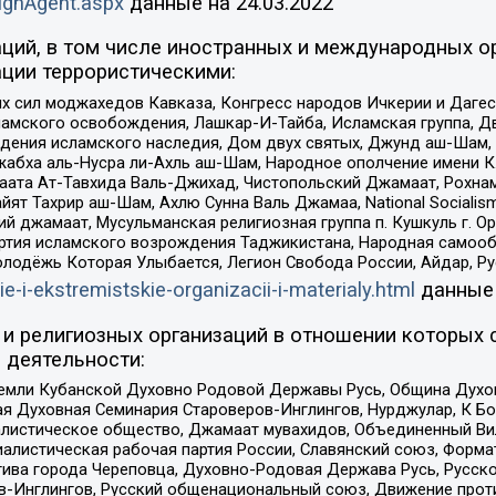
ignAgent.aspx
данные на
24.03.2022
ций, в том числе иностранных и международных ор
ции террористическими:
ил моджахедов Кавказа, Конгресс народов Ичкерии и Дагеста
ламского освобождения, Лашкар-И-Тайба, Исламская группа, Дв
ения исламского наследия, Дом двух святых, Джунд аш-Шам, 
жабха аль-Нусра ли-Ахль аш-Шам, Народное ополчение имени К.
ата Ат-Тавхида Валь-Джихад, Чистопольский Джамаат, Рохнам
ят Тахрир аш-Шам, Ахлю Сунна Валь Джамаа, National Socialism
ий джамаат, Мусульманская религиозная группа п. Кушкуль г. 
ртия исламского возрождения Таджикистана, Народная самооб
олодёжь Которая Улыбается, Легион Свобода России, Айдар, Р
ie-i-ekstremistskie-organizacii-i-materialy.html
данные
и религиозных организаций в отношении которых 
 деятельности:
земли Кубанской Духовно Родовой Державы Русь, Община Духо
 Духовная Семинария Староверов-Инглингов, Нурджулар, К Бо
листическое общество, Джамаат мувахидов, Объединенный Вил
иалистическая рабочая партия России, Славянский союз, Форма
ива города Череповца, Духовно-Родовая Держава Русь, Русск
-Инглингов, Русский общенациональный союз, Движение против