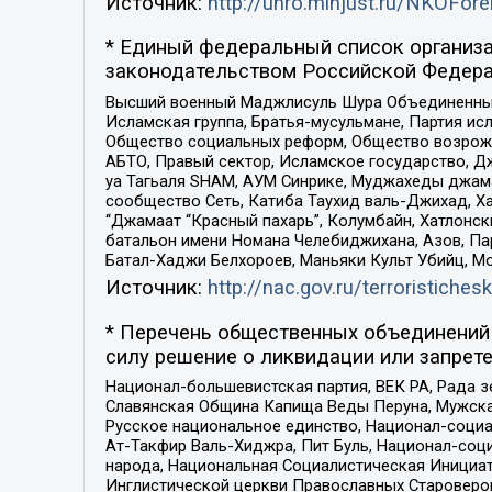
Источник:
http://unro.minjust.ru/NKOFore
* Единый федеральный список организа
законодательством Российской Федера
Высший военный Маджлисуль Шура Объединенных с
Исламская группа, Братья-мусульмане, Партия ис
Общество социальных реформ, Общество возрожд
АБТО, Правый сектор, Исламское государство, Д
уа Тагьаля SHAM, АУМ Синрике, Муджахеды джама
сообщество Сеть, Катиба Таухид валь-Джихад, Хай
“Джамаат “Красный пахарь”, Колумбайн, Хатлонск
батальон имени Номана Челебиджихана, Азов, Па
Батал-Хаджи Белхороев, Маньяки Культ Убийц, М
Источник:
http://nac.gov.ru/terroristichesk
* Перечень общественных объединений 
силу решение о ликвидации или запрете
Национал-большевистская партия, ВЕК РА, Рада 
Славянская Община Капища Веды Перуна, Мужская
Русское национальное единство, Национал-социа
Ат-Такфир Валь-Хиджра, Пит Буль, Национал-соц
народа, Национальная Социалистическая Инициат
Инглистической церкви Православных Староверов