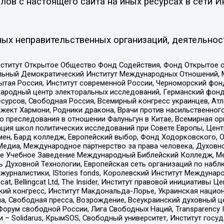
ов с настоящего сайта на иных ресурсах в сети И
ых неправительственных организаций, деятельнос
ститут Открытое Общество Фонд Содействия, Фонд Открытое 
альный Демократический Институт Международных Отношений,
тая Россия, Институт современной России, Черноморский фонд
родный центр электоральных исследований, Германский фонд
рсов, Свободная Россия, Всемирный конгресс украинцев, Атла
ект Хармони, Родники дракона, Врачи против насильственного
ию преследования в отношении Фалуньгун в Китае, Всемирная о
ация школ политических исследований при Совете Европы, Цен
мен, Бард колледж, Европейский выбор, Фонд Ходорковского,
едиа, Международное партнерство за права человека, Духовно
ое Учебное Заведение Международный Библейский Колледж, М
ь Духовной Технологии, Европейская сеть организаций по наб
урналистики, IStories fonds, Королевский Институт Между
gcat, Bellingcat Ltd, The Insider, Институт правовой инициатив
инский конгресс, Институт Макдональда-Лорье, Украинская нац
, Свободная пресса, Возрождение, Всеукраинский духовный цен
орум свободной России, Лига Свободных Наций, Transparеncy I
– Solidarus, КрымSOS, Свободный университет, Институт госу