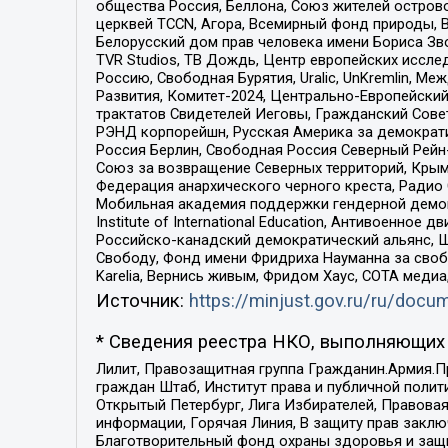
общества Россия, Беллона, Союз жителей острово
церквей TCCN, Агора, Всемирный фонд природы, B
Белорусский дом прав человека имени Бориса Зво
TVR Studios, ТВ Дождь, Центр европейских иссл
Россию, Свободная Бурятия, Uralic, UnKremlin, 
Развития, Комитет-2024, Центрально-Европейски
трактатов Свидетелей Иеговы, Гражданский Совет
РЭНД корпорейшн, Русская Америка за демократи
Россия Берлин, Свободная Россия Северный Рейн-В
Союз за возвращение Северных территорий, Крымско
Федерация анархического черного креста, Радио
Мобильная академия поддержки гендерной демократи
Institute of International Education, Антивоенн
Российско-канадский демократический альянс, 
Свободу, Фонд имени Фридриха Науманна за свобо
Karelia, Вернись живым, Фридом Хаус, СОТА меди
Источник:
https://minjust.gov.ru/ru/doc
* Сведения реестра НКО, выполняющих 
Лилит, Правозащитная группа Гражданин.Армия.П
граждан Штаб, Институт права и публичной поли
Открытый Петербург, Лига Избирателей, Правова
информации, Горячая Линия, В защиту прав закл
Благотворительный фонд охраны здоровья и защи