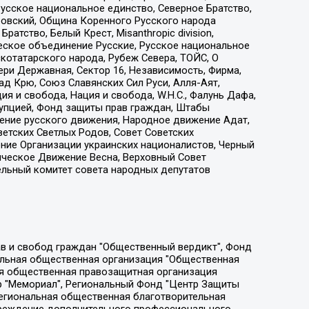
усское национальное единство, Северное Братство,
ровский, Община Коренного Русского народа
атство, Белый Крест, Misanthropic division,
еское объединение Русские, Русское национальное
котатарского народа, Рубеж Севера, ТОЙС, О
ри Державная, Сектор 16, Независимость, Фирма,
д Крю, Союз Славянских Сил Руси, Алля-Аят,
я и свобода, Нация и свобода, W.H.С., Фалунь Дафа,
рупцией, Фонд защиты прав граждан, Штабы
ение русского движения, Народное движение Адат,
етских Светлых Родов, Совет Советских
ение Организации украинских националистов, Черный
ическое Движение Весна, Верховный Совет
ельный комитет совета народных депутатов
ции социально-правовых программ "Лилит", Дальневосточное общественное движение "Маяк", Санкт-Петербургская ЛГБТ-инициативная группа "Выход", Инициативная группа ЛГБТ+ "Реверс", Алексеев Андрей Викторович, Бекбулатова Таисия Львовна, Беляев Иван Михайлович, Владыкина Елена Сергеевна, Гельман Марат Александрович, Никульшина Вероника Юрьевна, Толоконникова Надежда Андреевна, Шендерович Виктор Анатольевич, Общество с ограниченной ответственностью "Данное сообщение", Общество с ограниченной ответственностью Издательский дом "Новая глава", Айнбиндер Александра Александровна, Московский комьюнити-центр для ЛГБТ+инициатив, Благотворительный фонд развития филантропии, Deutsche Welle (Германия, Kurt-Schumacher-Strasse 3, 53113 Bonn), Борзунова Мария Михайловна, Воробьев Виктор Викторович, Голубева Анна Львовна, Константинова Алла Михайловна, Малкова Ирина Владимировна, Мурадов Мурад Абдулгалимович, Осетинская Елизавета Николаевна, Понасенков Евгений Николаевич, Ганапольский Матвей Юрьевич, Киселев Евгений Алексеевич, Борухович Ирина Григорьевна, Дремин Иван Тимофеевич, Дубровский Дмитрий Викторович, Красноярская региональная общественная организация поддержки и развития альтернативных образовательных технологий и межкультурных коммуникаций "ИНТЕРРА", Маяковская Екатерина Алексеевна, Фейгин Марк Захарович, Филимонов Андрей Викторович, Дзугкоева Регина Николаевна, Доброхотов Роман Александрович, Дудь Юрий Александрович, Елкин Сергей Владимирович, Кругликов Кирилл Игоревич, Сабунаева Мария Леонидовна, Семенов Алексей Владимирович, Шаинян Карен Багратович, Шульман Екатерина Михайловна, Асафьев Артур Валерьевич, Вахштайн Виктор Семенович, Венедиктов Алексей Алексеевич, Лушникова Екатерина Евгеньевна, Волков Леонид Михайлович, Невзоров Александр Глебович, Пархоменко Сергей Борисович, Сироткин Ярослав Николаевич, Кара-Мурза Владимир Владимирович, Баранова Наталья Владимировна, Гозман Леонид Яковлевич, Кагарлицкий Борис Юльевич, Климарев Михаил Валерьевич, Милов Владимир Станиславович, Автономная некоммерческая организация Краснодарский центр современного искусства "Типография", Моргенштерн Алишер Тагирович, Соболь Любовь Эдуардовна, Общество с ограниченной ответственностью "ЛИЗА НОРМ", Каспаров Гарри Кимович, Ходорковский Михаил Борисович, Общество с ограниченной ответственностью "Апрельские тезисы", Данилович Ирина Брониславовна, Кашин Олег Владимирович, Петров Николай Владимирович, Пивоваров Алексей Владимирович, Соколов Михаил Владимирович, Цветкова Юлия Владимировна, Чичваркин Евгений Александрович, Комитет против пыток/Команда против пыток, Общество с ограниченной ответственностью "Первый научный", Общество с ограниченной ответственностью "Вертолет и ко", Белоцерковская Вероника Борисовна, Кац Максим Евгеньевич, Лазарева Татьяна Юрьевна, Шаведдинов Руслан Табризович, Яшин Илья Валерьевич, Общество с ограниченной ответственностью "Иноагент ААВ", Алешковский Дмитрий Петрович, Альбац Евгения Марковна, Быков Дмитрий Львович, Галямина Юлия Евгеньевна, Лойко Сергей Леонидович, Мартынов Кирилл Константинович, Медведев Сергей Александрович, Крашенинников Федор Геннадиевич, Гордеева Катерина Вл