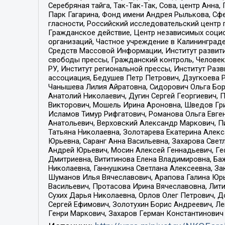
Серебряная тайга, Так-Так-Так, Сова, центр Анн
Парк Гагарина, Фонд имени Андрея Рылькова, Сф
гласности, Российский исследовательский центр 
Гражданское действие, Центр независимых соци
организаций, Частное учреждение в Калининград
Средств Массовой Информации, Институт развити
свободы прессы, Гражданский контроль, Человек
РУ, Институт региональной прессы, Институт Ра
ассоциация, Бедушев Петр Петрович, Дзугкоева 
Чанышева Лилия Айратовна, Сидорович Ольга Бори
Анатолий Николаевич, Дугин Сергей Георгиевич, 
Викторович, Мошель Ирина Ароновна, Шведов Гри
Исламов Тимур Рифгатович, Романова Ольга Евге
Анатольевич, Верховский Александр Маркович, П
Татьяна Николаевна, Золотарева Екатерина Алек
Юрьевна, Саранг Анна Васильевна, Захарова Свет
Андрей Юрьевич, Мосин Алексей Геннадьевич, Ге
Дмитриевна, Вититинова Елена Владимировна, Ба
Николаевна, Ганнушкина Светлана Алексеевна, За
Шуманов Илья Вячеславович, Арапова Галина Юрь
Васильевич, Протасова Ирина Вячеславовна, Лит
Сухих Дарья Николаевна, Орлов Олег Петрович, 
Сергей Ефимович, Золотухин Борис Андреевич, Л
Генри Маркович, Захаров Герман Константинович