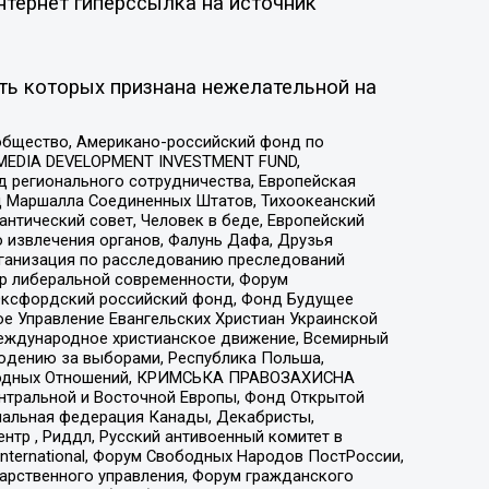
нтернет гиперссылка на источник
ть которых признана нежелательной на
общество, Американо-российский фонд по
 MEDIA DEVELOPMENT INVESTMENT FUND,
 регионального сотрудничества, Европейская
 Маршалла Соединенных Штатов, Тихоокеанский
нтический совет, Человек в беде, Европейский
 извлечения органов, Фалунь Дафа, Друзья
рганизация по расследованию преследований
тр либеральной современности, Форум
 Оксфордский российский фонд, Фонд Будущее
е Управление Евангельских Христиан Украинской
еждународное христианское движение, Всемирный
людению за выборами, Республика Польша,
народных Отношений, КРИМСЬКА ПРАВОЗАХИСНА
ы Центральной и Восточной Европы, Фонд Открытой
иональная федерация Канады, Декабристы,
тр , Риддл, Русский антивоенный комитет в
nternational, Форум Свободных Народов ПостРоссии,
дарственного управления, Форум гражданского