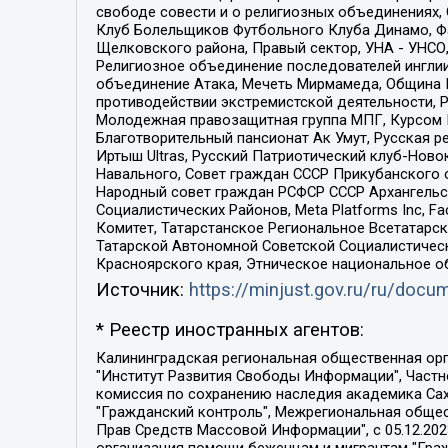
свободе совести и о религиозных объединениях,
Клуб Болельщиков Футбольного Клуба Динамо, Фа
Щелковского района, Правый сектор, УНА - УНСО, У
Религиозное объединение последователей инглии
объединение Атака, Мечеть Мирмамеда, Община К
противодействии экстремистской деятельности, 
Молодежная правозащитная группа МПГ, Курсом П
Благотворительный пансионат Ак Умут, Русская ре
Иртыш Ultras, Русский Патриотический клуб-Нов
Навального, Совет граждан СССР Прикубанского 
Народный совет граждан РСФСР СССР Архангельск
Социалистических Районов, Meta Platforms Inc, 
Комитет, Татарстанское Региональное Всетатар
Татарской Автономной Советской Социалистическ
Красноярского края, Этническое национальное о
Источник:
https://minjust.gov.ru/ru/doc
* Реестр иностранных агентов:
Калининградская региональная общественная организация "Экозащита!-Женсовет", Фонд содействия защите прав и свобод граждан "Общественный вердикт", Фонд "Институт Развития Свободы Информации", Частное учреждение "Информационное агентство МЕМО. РУ", Региональная общественная организация "Общественная комиссия по сохранению наследия академика Сахарова", Фонд поддержки свободы прессы, Санкт-Петербургская общественная правозащитная организация "Гражданский контроль", Межрегиональная общественная организация "Информационно-просветительский центр "Мемориал", Региональный Фонд "Центр Защиты Прав Средств Массовой Информации", с 05.12.2023 Фонд "Центр Защиты Прав Средств массовой информации", Региональная общественная благотворительная организация помощи беженцам и мигрантам "Гражданское содействие", Негосударственное образовательное учреждение дополнительного профессионального образования (повышение квалификации) специалистов "АКАДЕМИЯ ПО ПРАВАМ ЧЕЛОВЕКА", Свердловская региональная общественная организация "Сутяжник", Автономная некоммерческая организация "Центр независимых социологических исследований", Союз общественных объединений "Российский исследовательский центр по правам человека", Региональное общественное учреждение научно-информационный центр "МЕМОРИАЛ", Некоммерческая организация "Фонд защиты гласности", Автономная некоммерческая организация "Институт прав человека", Городская общественная организация "Екатеринбургское общество "МЕМОРИАЛ", Городская общественная организация "Рязанское историко-просветительское и правозащитное общество "Мемориал" (Рязанский Мемориал), Челябинский региональный орган общественной самодеятельности – женское общественное объединение "Женщины Евразии", Челябинский региональный орган общественной самодеятельности "Уральская правозащитная группа", Фонд содействия защите здоровья и социальной справедливости имени Андрея Рылькова, Автономная Некоммерческая Организация "Аналитический Центр Юрия Левады", Автономная некоммерческая организация социальной поддержки населения "Проект Апрель", Региональная общественная организация помощи женщинам и детям, находящимся в кризисной ситуации "Информационно-методический центр "Анна", Фонд содействия развитию массовых коммуникаций и правовому просвещению "Так-так-Так", Фонд содействия устойчивому развитию "Серебряная тайга", Свердловский региональный общественный фонд социальных проектов "Новое время", "Idel.Реалии", Кавказ.Реалии, Крым.Реалии, Телеканал Настоящее Время, Татаро-башкирская служба Радио Свобода (Azatliq Radiosi), Радио Свободная Европа/Радио Свобода (PCE/PC), "Сибирь.Реалии", "Фактограф", Благотворительный фонд помощи осужденным и их семьям, Автономная некоммерческая организация "Институт глобализации и социальных движений", Фонд "В защиту прав заключенных", Частное учреждение "Центр поддержки и содействия развитию средств массовой информации", Пензенский региональный общественный благотворительный фонд "Гражданский союз", "Север.Реалии", Некоммерческая организация Фонд "Правовая инициатива", 