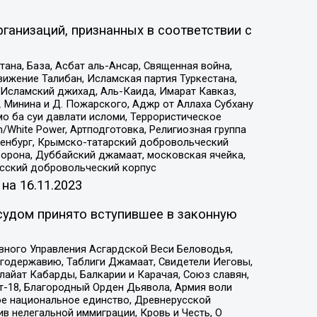
ганизаций, признанных в соответствии с
на, База, Асбат аль-Ансар, Священная война,
ижение Талибан, Исламская партия Туркестана,
Исламский джихад, Аль-Каида, Имарат Кавказ,
 Минина и Д. Пожарского, Аджр от Аллаха Субхану
о ба суи давлати исломи, Террористическое
/White Power, Артподготовка, Религиозная группа
Оренбург, Крымско-татарский добровольческий
орона, Дуббайский джамаат, московская ячейка,
усский добровольческий корпус
 на
16.11.2023
судом принято вступившее в законную
вного Управления Асгардской Веси Беловодья,
годержавию, Таблиги Джамаат, Свидетели Иеговы,
айат Кабарды, Балкарии и Карачая, Союз славян,
т-18, Благородный Орден Дьявола, Армия воли
ое национальное единство, Древнерусской
 нелегальной иммиграции, Кровь и Честь, О