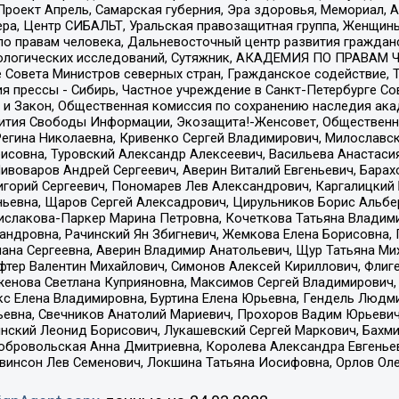
а, Проект Апрель, Самарская губерния, Эра здоровья, Мемориал
ера, Центр СИБАЛЬТ, Уральская правозащитная группа, Женщины
по правам человека, Дальневосточный центр развития гражданс
ологических исследований, Сутяжник, АКАДЕМИЯ ПО ПРАВАМ Ч
е Совета Министров северных стран, Гражданское содействие,
я прессы - Сибирь, Частное учреждение в Санкт-Петербурге С
 и Закон, Общественная комиссия по сохранению наследия ак
звития Свободы Информации, Экозащита!-Женсовет, Общественн
Регина Николаевна, Кривенко Сергей Владимирович, Милославс
совна, Туровский Александр Алексеевич, Васильева Анастасия
Пивоваров Андрей Сергеевич, Аверин Виталий Евгеньевич, Бара
горий Сергеевич, Пономарев Лев Александрович, Каргалицкий 
ньевна, Щаров Сергей Алексадрович, Цирульников Борис Альбер
ислакова-Паркер Марина Петровна, Кочеткова Татьяна Владими
сандровна, Рачинский Ян Збигневич, Жемкова Елена Борисовна,
лана Сергеевна, Аверин Владимир Анатольевич, Щур Татьяна М
фтер Валентин Михайлович, Симонов Алексей Кириллович, Флиг
женова Светлана Куприяновна, Максимов Сергей Владимирович, 
кс Елена Владимировна, Буртина Елена Юрьевна, Гендель Людм
евна, Свечников Анатолий Мариевич, Прохоров Вадим Юрьевич
инский Леонид Борисович, Лукашевский Сергей Маркович, Бахм
Добровольская Анна Дмитриевна, Королева Александра Евгенье
евинсон Лев Семенович, Локшина Татьяна Иосифовна, Орлов Ол