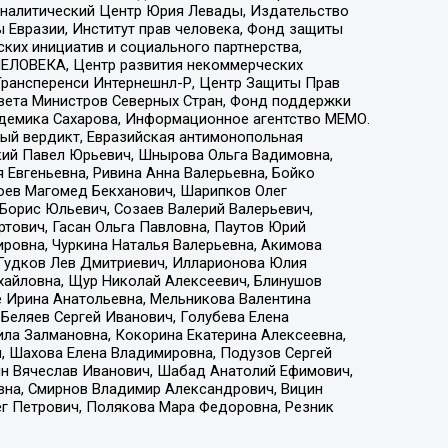
, Аналитический Центр Юрия Левады, Издательство
 Евразии, Институт прав человека, Фонд защиты
ких инициатив и социального партнерства,
ЕЛОВЕКА, Центр развития некоммерческих
 Трансперенси Интернешнл-Р, Центр Защиты Прав
овета Министров Северных Стран, Фонд поддержки
адемика Сахарова, Информационное агентство МЕМО.
ый вердикт, Евразийская антимонопольная
кий Павел Юрьевич, Шнырова Ольга Вадимовна,
 Евгеньевна, Ривина Анна Валерьевна, Бойко
хоев Магомед Бекханович, Шарипков Олег
Борис Юльевич, Созаев Валерий Валерьевич,
тович, Гасан Ольга Павловна, Паутов Юрий
ровна, Чуркина Наталья Валерьевна, Акимова
 Гудков Лев Дмитриевич, Илларионова Юлия
ихайловна, Щур Николай Алексеевич, Блинушов
е Ирина Анатольевна, Мельникова Валентина
Беляев Сергей Иванович, Голубева Елена
ила Залмановна, Кокорина Екатерина Алексеевна,
, Шахова Елена Владимировна, Подузов Сергей
ин Вячеслав Иванович, Шабад Анатолий Ефимович,
вна, Смирнов Владимир Александрович, Вицин
ег Петрович, Полякова Мара Федоровна, Резник