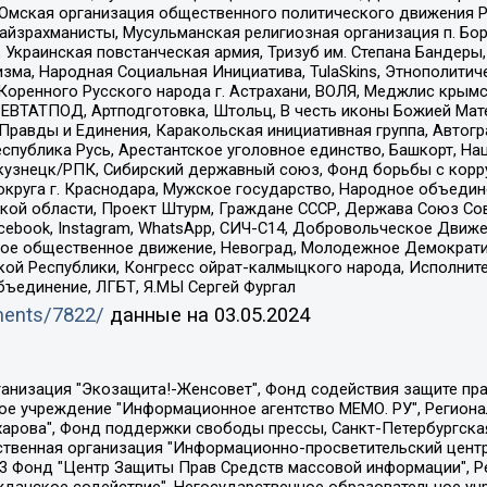
 Омская организация общественного политического движения Р
йзрахманисты, Мусульманская религиозная организация п. Бо
краинская повстанческая армия, Тризуб им. Степана Бандеры, Бр
зма, Народная Социальная Инициатива, TulaSkins, Этнополитич
оренного Русского народа г. Астрахани, ВОЛЯ, Меджлис крымс
РЕВТАТПОД, Артподготовка, Штольц, В честь иконы Божией Мате
равды и Единения, Каракольская инициативная группа, Автогра
спублика Русь, Арестантское уголовное единство, Башкорт, Наци
окузнецк/РПК, Сибирский державный союз, Фонд борьбы с кор
округа г. Краснодара, Мужское государство, Народное объедин
ой области, Проект Штурм, Граждане СССР, Держава Союз Сов
Facebook, Instagram, WhatsApp, СИЧ-С14, Добровольческое Движ
ское общественное движение, Невоград, Молодежное Демократ
ой Республики, Конгресс ойрат-калмыцкого народа, Исполнит
бъединение, ЛГБТ, Я.МЫ Сергей Фургал
uments/7822/
данные на
03.05.2024
Общество с ограниченной ответственностью "Радио Свободная Европа/Радио Свобода", Чешское информационное агентство "MEDIUM-ORIENT", Красноярская региональная общественная организация "Мы против СПИДа", Камалягин Денис Николаевич, Маркелов Сергей Евгеньевич, Пономарев Лев Александрович, Савицкая Людмила Алексеевна, Автономная некоммерческая организация "Центр по работе с проблемой насилия "НАСИЛИЮ.НЕТ", Межрегиональный профессиональный союз работников здравоохранения "Альянс врачей", Юридическое лицо, зарегистрированное в Латвийской Республике, SIA "Medusa Project" (регистрационный номер 40103797863, дата регистрации 10.06.2014), Некоммерческая организация "Фонд по борьбе с коррупцией", Автономная некоммерческая организация "Институт права и публичной политики", Баданин Роман Сергеевич, Гликин Максим Александрович, Железнова Мария Михайловна, Лукьянова Юлия Сергеевна, Маетная Елизавета Витальевна, Маняхин Петр Борисович, Чуракова Ольга Владимировна, Ярош Юлия Петровна, Юридическое лицо "The Insider SIA", зарегистрированное в Риге, Латвийская Республика (дата регистрации 26.06.2015), являющееся администратором доменного имени интернет-издания "The Insider SIA", https://theins.ru, Постернак Алексей Евгеньевич, Рубин Михаил Аркадьевич, Анин Роман Александрович, Юридическое лицо Istories fonds, зарегистрированное в Латвийской Республике (регистрационный номер 50008295751, дата регистрации 24.02.2020), Великовский Дмитрий Александрович, Долинина Ирина Николаевна, Мароховская Алеся Алексеевна, Шлейнов Роман Юрьевич, Шмагун Олеся Валентиновна, Общество с ограниченной ответственностью "Альтаир 2021", Общество с ограниченной ответственностью "Вега 2021", Общество с ограниченной ответственностью "Главный редактор 2021", Общество с ограниченной ответственностью "Ромашки монолит", Важенков Артем Валерьевич, Ивановская областная общественная организация "Центр гендерных исследований", Гурман Юрий Альбертович, Медиапроект "ОВД-Инфо", Егоров Владимир Владимирович, Жилинский Владимир Александрович, Общество с ограниченной ответственностью "ЗП", Иванова София Юрьевна, Карезина Инна Павловна, Кильтау Екатерина Викторовна, Петров Алексей Викторович, Пискунов Сергей Евгеньевич, Смирнов Сергей Сергеевич, Тихонов Михаил Сергеевич, Общество с ограниченной ответственностью "ЖУРНАЛИСТ-ИНОСТРАННЫЙ АГЕНТ", Арапова Галина Юрьевна, Вольтская Татьяна Анатольевна, Американская компания "Mason G.E.S. Anonymous Foundation" (США), являющаяся владельцем интернет-издания https://mnews.world/, Компания "Stichting Bellingcat", зарегистрированная в Нидерландах (дата регистрации 11.07.2018), Захаров Андрей Вячеславович, Клепиковская Екатерина Дмитриевна, Общество с ограниченной ответственностью "МЕМО", Перл Роман Александрович, Симонов Евгений Алексеевич, Соловьева Елена Анатольевна, Сотников Даниил Владимирович, Сурначева Елизавета Дмитриевна, Автономная некоммерческая организация по защите прав человека и информированию населения "Якутия – Наше Мнение", Общество с ограниченной ответственностью "Москоу диджитал медиа", с 26.01.2023 Общество с ограниченной ответственностью "Чайка Белые сады", Ветошкина Валерия Валерьевна, Заговора Максим Александрович, Межрегиональное общественное движение "Российская ЛГБТ - сеть", Оленичев Максим Владимирович, Павлов Иван Юрьевич, Скворцова Елена Сергеевна, Общество с ограниченной ответственностью "Как бы инагент", Кочетков Игорь Викторович, Общество с ограниченной ответственностью "Честные выборы", Еланчик Олег Александрович, Общество с ограниченной ответственностью "Нобелевский призыв", Гималова Регина Эмилевна, Григорьев Андрей Валерьевич, Григорьева Алина Александровна, Ассоциация по содействию защите прав призывников, альтернативнослужащих и военнослужащих "Правозащитная группа "Гражданин.Армия.Право", Хисамова Регина Фаритовна, Автономная некоммерческая организация по реализа