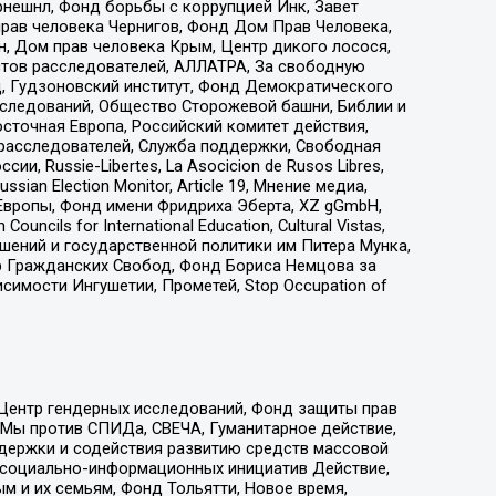
рнешнл, Фонд борьбы с коррупцией Инк, Завет
прав человека Чернигов, Фонд Дом Прав Человека,
н, Дом прав человека Крым, Центр дикого лосося,
стов расследователей, АЛЛАТРА, За свободную
д, Гудзоновский институт, Фонд Демократического
сследований, Общество Сторожевой башни, Библии и
сточная Европа, Российский комитет действия,
-расследователей, Служба поддержки, Свободная
 Russie-Libertes, La Asocicion de Rusos Libres,
an Election Monitor, Article 19, Мнение медиа,
Европы, Фонд имени Фридриха Эберта, XZ gGmbH,
ls for International Education, Cultural Vistas,
ошений и государственной политики им Питера Мунка,
 Гражданских Свобод, Фонд Бориса Немцова за
имости Ингушетии, Прометей, Stop Occupation of
 Центр гендерных исследований, Фонд защиты прав
 Мы против СПИДа, СВЕЧА, Гуманитарное действие,
ддержки и содействия развитию средств массовой
р социально-информационных инициатив Действие,
 и их семьям, Фонд Тольятти, Новое время,