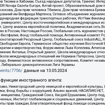
в Тисима и Хабомаи, Съезд народных депутатов, Гринпис Инте
DR Novaja Gazeta-Europe, Алтай проект, Образовательный дом 
зскова, Дом прав человека Тбилиси, Дом прав человека Ерева
едований им Вилфрида Мартенса, Сетевое объединение журнали
Международная федерация транспортных рабочих, ИстЧам Финлан
й университет, Центр восточноевропейских и международных и
, Центр анализа европейской политики, Академическая сеть Во
ю в России, Настоящая Россия, Глобальная сеть журналистов
естфалия, Фонд глобальной помощи, Антивоенный комитет России,
татарский Ресурсный Центр, Глобальный союз IndustriALL, Russi
 Свободная Европа, Германское общество изучения Восточной 
и и миротворчества, Форум имени Льва Копелева, American Counci
ое движение Антальи, Открытый диалог, Школа международных отн
Школа международных отношений им Нормана Патерсона, Центр
ду, Феминистское антивоенное сопротивление, Комитет независ
а, Либерально-демократическая Лига Украины
uments/7756/
данные на
13.05.2024
функции иностранного агента:
раво, Нижегородский центр немецкой и европейской культуры,
тики, Фонд борьбы с коррупцией, Альянс врачей, НАСИЛИЮ.НЕТ,
я инициатива, Гражданский Союз, Хасдей Ерушалаим, Центр по
юченных, Институт глобализации и социальных движений, Цент
ты прав граждан, Благотворительный фонд помощи осужденным