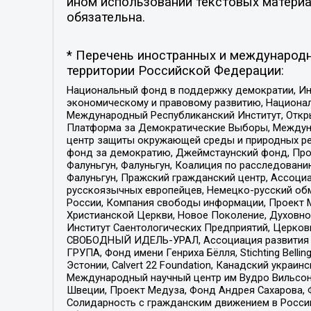
ином использовании текстовых материал
обязательна.
* Перечень иностранных и международн
территории Российской Федерации:
Национальный фонд в поддержку демократии, Ин
экономическому и правовому развитию, Национ
Международный Республиканский Институт, Откры
Платформа за Демократические Выборы, Междуна
центр защиты окружающей среды и природных ресу
фонд за демократию, Джеймстаунский фонд, Прож
Фалуньгун, Фалуньгун, Коалиция по расследован
Фалуньгун, Пражский гражданский центр, Ассоци
русскоязычных европейцев, Немецко-русский об
России, Компания свободы информации, Проект М
Христианской Церкви, Новое Поколение, Духовн
Институт Саентологических Предприятий, Церков
СВОБОДНЫЙ ИДЕЛЬ-УРАЛ, Ассоциация развития ж
ГРУПА, Фонд имени Генриха Бёлля, Stichting Bellin
Эстонии, Calvert 22 Foundation, Канадский укра
Международный научный центр им Вудро Вильсона
Швеции, Проект Медуза, Фонд Андрея Сахарова, Ф
Солидарность с гражданским движением в России 