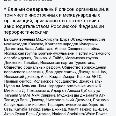
* Единый федеральный список организаций, в
том числе иностранных и международных
организаций, признанных в соответствии с
законодательством Российской Федерации
террористическими:
Высший военный Маджлисуль Шура Объединенных сил
моджахедов Кавказа, Конгресс народов Ичкерии и
Дагестана, База, Асбат аль-Ансар, Священная война,
Исламская группа, Братья-мусульмане, Партия исламского
освобождения, Лашкар-И-Тайба, Исламская группа,
Движение Талибан, Исламская партия Туркестана,
Общество социальных реформ, Общество возрождения
исламского наследия, Дом двух святых, Джунд аш-Шам,
Исламский джихад, Аль-Каида, Имарат Кавказ, АБТО,
Правый сектор, Исламское государство, Джабха аль-
Нусра ли-Ахль аш-Шам, Народное ополчение имени К.
Минина и Д. Пожарского, Аджр от Аллаха Субхану уа
Тагьаля SHAM, АУМ Синрике, Муджахеды джамаата Ат-
Тавхида Валь-Джихад, Чистопольский Джамаат, Рохнамо
ба суи давлати исломи, Террористическое сообщество
Сеть, Катиба Таухид валь-Джихад, Хайят Тахрир аш-Шам,
Ахлю Сунна Валь Джамаа, National Socialism/White Power,