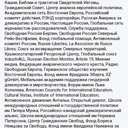
башни, Библии и трактатов Свидетелей Иеговы,
Гражданский Совет, Центр анализа европейской политики,
Академическая сеть Восточная Европа, Российский
комитет действия, РЭНД корпорейшн, Русская Америка за
демократию в России, Настоящая Россия, Глобальная сеть
журналистов-расследователей, Служба поддержки,
Свободная Россия Берлин, Свободная Россия Северный
Рейн-Вестфалия, Фонд глобальной помощи, Антивоенный
комитет России, Russie-Libertes, La Asocicion de Rusos
Libres, Союз за возвращение Северных территорий,
Крымскотатарский Ресурсный Центр, Глобальный союз
IndustriALL, Russian Election Monitor, Article 19, Мнение
медиа, Федерация анархического черного креста, Радио
Свободная Европа, Германское общество изучения
Восточной Европы, Фонд имени Фридриха Эберта, XZ
gGmbH, Мобильная академия поддержки гендерной
демократии и миротворчества, Форум имени Льва
Копелева, American Councils for International Education,
Cultural Vistas, Institute of International Education,
Антивоенное движение Антальи, Открытый диалог, Школа
международных отношений и государственной политики
им Питера Мунка, Российско-канадский демократический
альянс, Школа международных отношений им Нормана
Патерсона, Центр Гражданских Свобод, Фонд Бориса
Немцова за Свободу, Фонд имени Фридриха Науманна за