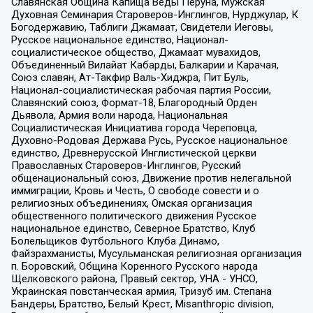
Славянская Община Капища Веды Перуна, Мужская
Духовная Семинария Староверов-Инглингов, Нурджулар, К
Богодержавию, Таблиги Джамаат, Свидетели Иеговы,
Русское национальное единство, Национал-
социалистическое общество, Джамаат мувахидов,
Объединенный Вилайат Кабарды, Балкарии и Карачая,
Союз славян, Ат-Такфир Валь-Хиджра, Пит Буль,
Национал-социалистическая рабочая партия России,
Славянский союз, Формат-18, Благородный Орден
Дьявола, Армия воли народа, Национальная
Социалистическая Инициатива города Череповца,
Духовно-Родовая Держава Русь, Русское национальное
единство, Древнерусской Инглистической церкви
Православных Староверов-Инглингов, Русский
общенациональный союз, Движение против нелегальной
иммиграции, Кровь и Честь, О свободе совести и о
религиозных объединениях, Омская организация
общественного политического движения Русское
национальное единство, Северное Братство, Клуб
Болельщиков Футбольного Клуба Динамо,
Файзрахманисты, Мусульманская религиозная организация
п. Боровский, Община Коренного Русского народа
Щелковского района, Правый сектор, УНА - УНСО,
Украинская повстанческая армия, Тризуб им. Степана
Бандеры, Братство, Белый Крест, Misanthropic division,