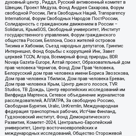
духовный центр , Риддл, Русский антивоенный комитет в
Швеции, Проект Медуза, Фонд Андрея Сахарова, Форум
свободной России, Лига Свободных Наций, Transparеncy
International, Форум Свободных Народов ПостРоссии,
Солидарность с гражданским движением в России –
Solidarus, КрымSOS, Свободный университет, Институт
государственного управления, Форум гражданского
общества Россия, Беллона, Союз жителей островов
Тисима и Хабомаи, Съезд народных депутатов, Гринпис
Интернешнл, Фонд борьбы с коррупцией Инк, Завет
церквей TCCN, Агора, Всемирный фонд природы, BDR
Novaja Gazeta-Europe, Алтай проект, Образовательный дом
прав человека Чернигов, Фонд Дом Прав Человека,
Белорусский дом прав человека имени Бориса Звозскова,
Дом прав человека Тбилиси, Дом прав человека Ереван,
Дом прав человека Крым, Центр дикого лосося, TVR
Studios, ТВ Дождь, Центр европейских исследований им
Вилфрида Мартенса, Сетевое объединение журналистов
расследователей, АЛЛАТРА, За свободную Россию,
Свободная Бурятия, Uralic, UnKremlin, Международная
федерация транспортных рабочих, ИстЧам Финланд,
Гудзоновский институт, Фонд Демократического
Развития, Комитет-2024, Центрально-Европейский
университет, Центр восточноевропейских и
международных исследований, Общество Сторожевой