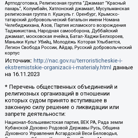
Артподготовка, Религиозная группа “Джамаат “Красный
пахарь”, Колумбайн, Хатлонский джамаат, Мусульманская
религиозная группа п. Кушкуль г. Оренбург, Крымско-
татарский добровольческий батальон имени Номана
Челебиджихана, Азов, Партия исламского возрождения
Таджикистана, Народная самооборона, Дуббайский
джамаат, московская ячейка, Батал-Хаджи Белхороев,
Маньяки Культ Убийц, Молодёжь Которая Улыбается,
Легион Свобода России, Айдар, Русский добровольческий
корпус
Источник:
http://nac.gov.ru/terroristicheskie-i-
ekstremistskie-organizacii-i-materialy.html
данные
на
16.11.2023
* Перечень общественных объединений и
религиозных организаций в отношении
которых судом принято вступившее в
законную силу решение о ликвидации или
запрете деятельности:
Национал-большевистская партия, ВЕК РА, Рада земли
Кубанской Духовно Родовой Державы Русь, Община
Духовного Управления Асгардской Веси Беловодья,