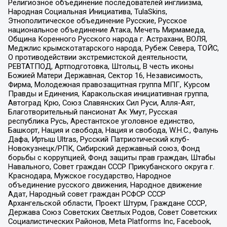
Религиозное объединение последователей инглиизма,
Народная Социальная Инициатива, TulaSkins,
Этнополитическое объединение Русские, Русское
национальное объединение Атака, Мечеть Мирмамеда,
Община Коренного Русского народа г. Астрахани, ВОЛЯ,
Меджлис крымскотатарского народа, Рубеж Севера, ТОЙС,
О противодействии экстремистской деятельности,
РЕВТАТПОД, Артподготовка, Штольц, В честь иконы
Божией Матери Державная, Сектор 16, Независимость,
Фирма, Молодежная правозащитная группа МПГ, Курсом
Правды и Единения, Каракольская инициативная группа,
Автоград Крю, Союз Славянских Сил Руси, Алля-Аят,
Благотворительный пансионат Ак Умут, Русская
республика Русь, Арестантское уголовное единство,
Башкорт, Нация и свобода, Нация и свобода, W.H.С., Фалунь
Дафа, Иртыш Ultras, Русский Патриотический клуб-
Новокузнецк/РПК, Сибирский державный союз, Фонд
борьбы с коррупцией, Фонд защиты прав граждан, Штабы
Навального, Совет граждан СССР Прикубанского округа г.
Краснодара, Мужское государство, Народное
объединение русского движения, Народное движение
Адат, Народный совет граждан РСФСР СССР
Архангельской области, Проект Штурм, Граждане СССР,
Держава Союз Советских Светлых Родов, Совет Советских
Социалистических Районов, Meta Platforms Inc, Facebook,