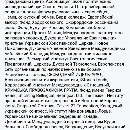
гражданский центр, Ассоциация школ политических
исследований при Совете Европы, Центр либеральной
современности, Форум русскоязычных европейцев,
Немецко-русский обмен, Бард колледж, Европейский
выбор, Фонд Ходорковского, Оксфордский российский
фонд, Фонд Будущее России, Компания свободы
информации, Проект Медиа, Международное партнерство
за права человека, Духовное Управление Евангельских
Христиан Украинской Христианской Церкви, Новое
Поколение, Духовное Учебное Заведение Международный
Библейский Колледж, Международное христианское
движение, Всемирный Институт Саентологических
Предприятий, Церковь Духовной Технологии, Европейская
сеть организаций по наблюдению за выборами,
Республика Польша, СВОБОДНЫЙ ИДЕЛЬ-УРАЛ,
Ассоциация развития журналистики, IStories fonds,
Королевский Институт Международных Отношений,
КРИМСЬКА ПРАВОЗАХИСНА ГРУПА, Фонд имени Генриха
Бёлля, Stichting Bellingcat, Bellingcat Ltd, The Insider, Институт
правовой инициативы Центральной и Восточной Европы,
Фонд Открытой Эстонии, Calvert 22 Foundation, Канадский
украинский конгресс, Институт Макдональда-Лорье,
Украинская национальная федерация Канады,
Декабристы, Международный научный центр им Вудро
Вильсона, Свободная пресса, Возрождение, Всеукраинский