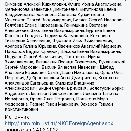
Симонов Алексей Кириллович, Флиге Ирина Анатольевна,
Мельникова Валентина Дмитриевна, Вититинова Елена
Владимировна, Баженова Светлана Куприяновна,
Максимов Сергей Владимирович, Беляев Сергей Иванович,
Голубева Елена Николаевна, Ганнушкина Светлана
Алексеевна, Закс Елена Владимировна, Буртина Елена
Юрьевна, Гендель Людмила Залмановна, Кокорина
Екатерина Алексеевна, Шуманов Илья Вячеславович,
Арапова Галина Юрьевна, Свечников Анатолий Мариевич,
Прохоров Вадим Юрьевич, Шахова Елена Владимировна,
Подузов Сергей Васильевич, Протасова Ирина
Вячеславовна, Литинский Леонид Борисович, Лукашевский
Сергей Маркович, Бахмин Вячеслав Иванович, Шабад
Анатолий Ефимович, Сухих Дарья Николаевна, Орлов Олег
Петрович, Добровольская Анна Дмитриевна, Королева
Александра Евгеньевна, Смирнов Владимир
Александрович, Вицин Сергей Ефимович, Золотухин Борис
Андреевич, Левинсон Лев Семенович, Локшина Татьяна
Иосифовна, Орлов Олег Петрович, Полякова Мара
Федоровна, Резник Генри Маркович, Захаров Герман
Константинович
Источник:
http://unro.minjust.ru/NKOForeignAgent.aspx
данные на
24.03.2022