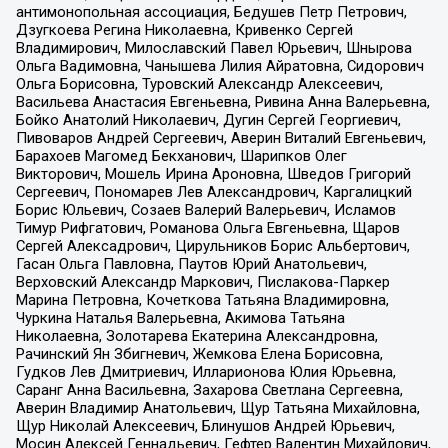
антимонопольная ассоциация, Бедушев Петр Петрович,
Дзугкоева Регина Николаевна, Кривенко Сергей
Владимирович, Милославский Павел Юрьевич, Шнырова
Ольга Вадимовна, Чанышева Лилия Айратовна, Сидорович
Ольга Борисовна, Туровский Александр Алексеевич,
Васильева Анастасия Евгеньевна, Ривина Анна Валерьевна,
Бойко Анатолий Николаевич, Дугин Сергей Георгиевич,
Пивоваров Андрей Сергеевич, Аверин Виталий Евгеньевич,
Барахоев Магомед Бекханович, Шарипков Олег
Викторович, Мошель Ирина Ароновна, Шведов Григорий
Сергеевич, Пономарев Лев Александрович, Каргалицкий
Борис Юльевич, Созаев Валерий Валерьевич, Исламов
Тимур Рифгатович, Романова Ольга Евгеньевна, Щаров
Сергей Алексадрович, Цирульников Борис Альбертович,
Гасан Ольга Павловна, Паутов Юрий Анатольевич,
Верховский Александр Маркович, Пислакова-Паркер
Марина Петровна, Кочеткова Татьяна Владимировна,
Чуркина Наталья Валерьевна, Акимова Татьяна
Николаевна, Золотарева Екатерина Александровна,
Рачинский Ян Збигневич, Жемкова Елена Борисовна,
Гудков Лев Дмитриевич, Илларионова Юлия Юрьевна,
Саранг Анна Васильевна, Захарова Светлана Сергеевна,
Аверин Владимир Анатольевич, Щур Татьяна Михайловна,
Щур Николай Алексеевич, Блинушов Андрей Юрьевич,
Мосин Алексей Геннадьевич, Гефтер Валентин Михайлович,