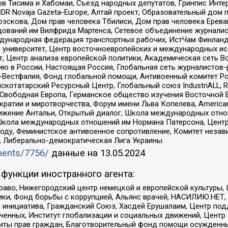
в Тисима и Хабомаи, Съезд народных депутатов, Гринпис Инте
DR Novaja Gazeta-Europe, Алтай проект, Образовательный дом 
зскова, Дом прав человека Тбилиси, Дом прав человека Ерева
едований им Вилфрида Мартенса, Сетевое объединение журнали
Международная федерация транспортных рабочих, ИстЧам Финлан
й университет, Центр восточноевропейских и международных и
, Центр анализа европейской политики, Академическая сеть Во
ю в России, Настоящая Россия, Глобальная сеть журналистов
естфалия, Фонд глобальной помощи, Антивоенный комитет России,
татарский Ресурсный Центр, Глобальный союз IndustriALL, Russi
 Свободная Европа, Германское общество изучения Восточной 
и и миротворчества, Форум имени Льва Копелева, American Counci
ое движение Антальи, Открытый диалог, Школа международных отн
Школа международных отношений им Нормана Патерсона, Центр
ду, Феминистское антивоенное сопротивление, Комитет независ
а, Либерально-демократическая Лига Украины
uments/7756/
данные на
13.05.2024
функции иностранного агента:
раво, Нижегородский центр немецкой и европейской культуры,
тики, Фонд борьбы с коррупцией, Альянс врачей, НАСИЛИЮ.НЕТ,
я инициатива, Гражданский Союз, Хасдей Ерушалаим, Центр по
юченных, Институт глобализации и социальных движений, Цент
ты прав граждан, Благотворительный фонд помощи осужденным