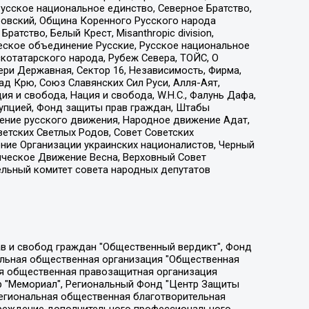
усское национальное единство, Северное Братство,
ровский, Община Коренного Русского народа
атство, Белый Крест, Misanthropic division,
еское объединение Русские, Русское национальное
котатарского народа, Рубеж Севера, ТОЙС, О
ри Державная, Сектор 16, Независимость, Фирма,
д Крю, Союз Славянских Сил Руси, Алля-Аят,
я и свобода, Нация и свобода, W.H.С., Фалунь Дафа,
рупцией, Фонд защиты прав граждан, Штабы
ение русского движения, Народное движение Адат,
етских Светлых Родов, Совет Советских
ение Организации украинских националистов, Черный
ическое Движение Весна, Верховный Совет
ельный комитет совета народных депутатов
ции социально-правовых программ "Лилит", Дальневосточное общественное движение "Маяк", Санкт-Петербургская ЛГБТ-инициативная группа "Выход", Инициативная группа ЛГБТ+ "Реверс", Алексеев Андрей Викторович, Бекбулатова Таисия Львовна, Беляев Иван Михайлович, Владыкина Елена Сергеевна, Гельман Марат Александрович, Никульшина Вероника Юрьевна, Толоконникова Надежда Андреевна, Шендерович Виктор Анатольевич, Общество с ограниченной ответственностью "Данное сообщение", Общество с ограниченной ответственностью Издательский дом "Новая глава", Айнбиндер Александра Александровна, Московский комьюнити-центр для ЛГБТ+инициатив, Благотворительный фонд развития филантропии, Deutsche Welle (Германия, Kurt-Schumacher-Strasse 3, 53113 Bonn), Борзунова Мария Михайловна, Воробьев Виктор Викторович, Голубева Анна Львовна, Константинова Алла Михайловна, Малкова Ирина Владимировна, Мурадов Мурад Абдулгалимович, Осетинская Елизавета Николаевна, Понасенков Евгений Николаевич, Ганапольский Матвей Юрьевич, Киселев Евгений Алексеевич, Борухович Ирина Григорьевна, Дремин Иван Тимофеевич, Дубровский Дмитрий Викторович, Красноярская региональная общественная организация поддержки и развития альтернативных образовательных технологий и межкультурных коммуникаций "ИНТЕРРА", Маяковская Екатерина Алексеевна, Фейгин Марк Захарович, Филимонов Андрей Викторович, Дзугкоева Регина Николаевна, Доброхотов Роман Александрович, Дудь Юрий Александрович, Елкин Сергей Владимирович, Кругликов Кирилл Игоревич, Сабунаева Мария Леонидовна, Семенов Алексей Владимирович, Шаинян Карен Багратович, Шульман Екатерина Михайловна, Асафьев Артур Валерьевич, Вахштайн Виктор Семенович, Венедиктов Алексей Алексеевич, Лушникова Екатерина Евгеньевна, Волков Леонид Михайлович, Невзоров Александр Глебович, Пархоменко Сергей Борисович, Сироткин Ярослав Николаевич, Кара-Мурза Владимир Владимирович, Баранова Наталья Владимировна, Гозман Леонид Яковлевич, Кагарлицкий Борис Юльевич, Климарев Михаил Валерьевич, Милов Владимир Станиславович, Автономная некоммерческая организация Краснодарский центр современного искусства "Типография", Моргенштерн Алишер Тагирович, Соболь Любовь Эдуардовна, Общество с ограниченной ответственностью "ЛИЗА НОРМ", Каспаров Гарри Кимович, Ходорковский Михаил Борисович, Общество с ограниченной ответственностью "Апрельские тезисы", Данилович Ирина Брониславовна, Кашин Олег Владимирович, Петров Николай Владимирович, Пивоваров Алексей Владимирович, Соколов Михаил Владимирович, Цветкова Юлия Владимировна, Чичваркин Евгений Александрович, Комитет против пыток/Команда против пыток, Общество с ограниченной ответственностью "Первый научный", Общество с ограниченной ответственностью "Вертолет и ко", Белоцерковская Вероника Борисовна, Кац Максим Евгеньевич, Лазарева Татьяна Юрьевна, Шаведдинов Руслан Табризович, Яшин Илья Валерьевич, Общество с ограниченной ответственностью "Иноагент ААВ", Алешковский Дмитрий Петрович, Альбац Евгения Марковна, Быков Дмитрий Львович, Галямина Юлия Евгеньевна, Лойко Сергей Леонидович, Мартынов Кирилл Константинович, Медведев Сергей Александрович, Крашенинников Федор Геннадиевич, Гордеева Катерина Вл