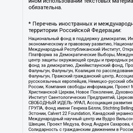
ином использовании текстовых материал
обязательна.
* Перечень иностранных и международн
территории Российской Федерации:
Национальный фонд в поддержку демократии, Ин
экономическому и правовому развитию, Национ
Международный Республиканский Институт, Откры
Платформа за Демократические Выборы, Междуна
центр защиты окружающей среды и природных ресу
фонд за демократию, Джеймстаунский фонд, Прож
Фалуньгун, Фалуньгун, Коалиция по расследован
Фалуньгун, Пражский гражданский центр, Ассоци
русскоязычных европейцев, Немецко-русский об
России, Компания свободы информации, Проект М
Христианской Церкви, Новое Поколение, Духовн
Институт Саентологических Предприятий, Церков
СВОБОДНЫЙ ИДЕЛЬ-УРАЛ, Ассоциация развития ж
ГРУПА, Фонд имени Генриха Бёлля, Stichting Bellin
Эстонии, Calvert 22 Foundation, Канадский укра
Международный научный центр им Вудро Вильсона
Швеции, Проект Медуза, Фонд Андрея Сахарова, Ф
Солидарность с гражданским движением в России 