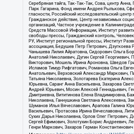
Серебряная тайга, Так-Так-Так, Сова, центр Анн
Парк Гагарина, Фонд имени Андрея Рылькова, Сф
гласности, Российский исследовательский центр 
Гражданское действие, Центр независимых соци
организаций, Частное учреждение в Калининград
Средств Массовой Информации, Институт развити
свободы прессы, Гражданский контроль, Человек
РУ, Институт региональной прессы, Институт Ра
ассоциация, Бедушев Петр Петрович, Дзугкоева 
Чанышева Лилия Айратовна, Сидорович Ольга Бори
Анатолий Николаевич, Дугин Сергей Георгиевич, 
Викторович, Мошель Ирина Ароновна, Шведов Гри
Исламов Тимур Рифгатович, Романова Ольга Евге
Анатольевич, Верховский Александр Маркович, П
Татьяна Николаевна, Золотарева Екатерина Алек
Юрьевна, Саранг Анна Васильевна, Захарова Свет
Андрей Юрьевич, Мосин Алексей Геннадьевич, Ге
Дмитриевна, Вититинова Елена Владимировна, Ба
Николаевна, Ганнушкина Светлана Алексеевна, За
Шуманов Илья Вячеславович, Арапова Галина Юрь
Васильевич, Протасова Ирина Вячеславовна, Лит
Сухих Дарья Николаевна, Орлов Олег Петрович, 
Сергей Ефимович, Золотухин Борис Андреевич, Л
Генри Маркович, Захаров Герман Константинович