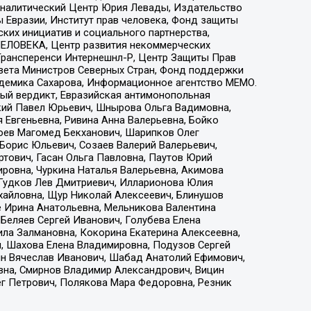
, Аналитический Центр Юрия Левады, Издательство
 Евразии, Институт прав человека, Фонд защиты
ких инициатив и социального партнерства,
ЕЛОВЕКА, Центр развития некоммерческих
 Трансперенси Интернешнл-Р, Центр Защиты Прав
овета Министров Северных Стран, Фонд поддержки
адемика Сахарова, Информационное агентство МЕМО.
ый вердикт, Евразийская антимонопольная
кий Павел Юрьевич, Шнырова Ольга Вадимовна,
 Евгеньевна, Ривина Анна Валерьевна, Бойко
хоев Магомед Бекханович, Шарипков Олег
Борис Юльевич, Созаев Валерий Валерьевич,
тович, Гасан Ольга Павловна, Паутов Юрий
ровна, Чуркина Наталья Валерьевна, Акимова
 Гудков Лев Дмитриевич, Илларионова Юлия
ихайловна, Щур Николай Алексеевич, Блинушов
е Ирина Анатольевна, Мельникова Валентина
Беляев Сергей Иванович, Голубева Елена
ила Залмановна, Кокорина Екатерина Алексеевна,
, Шахова Елена Владимировна, Подузов Сергей
ин Вячеслав Иванович, Шабад Анатолий Ефимович,
вна, Смирнов Владимир Александрович, Вицин
ег Петрович, Полякова Мара Федоровна, Резник