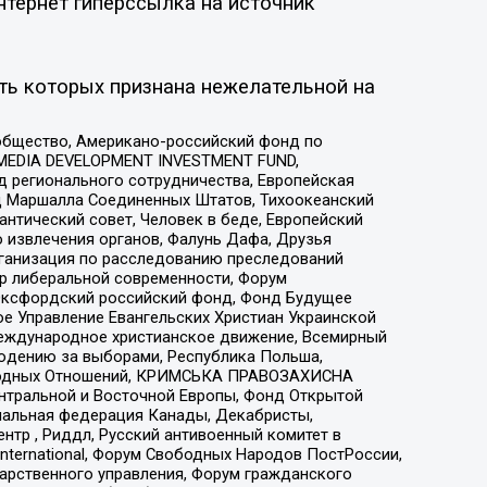
нтернет гиперссылка на источник
ть которых признана нежелательной на
общество, Американо-российский фонд по
 MEDIA DEVELOPMENT INVESTMENT FUND,
 регионального сотрудничества, Европейская
 Маршалла Соединенных Штатов, Тихоокеанский
нтический совет, Человек в беде, Европейский
 извлечения органов, Фалунь Дафа, Друзья
рганизация по расследованию преследований
тр либеральной современности, Форум
 Оксфордский российский фонд, Фонд Будущее
е Управление Евангельских Христиан Украинской
еждународное христианское движение, Всемирный
людению за выборами, Республика Польша,
народных Отношений, КРИМСЬКА ПРАВОЗАХИСНА
ы Центральной и Восточной Европы, Фонд Открытой
иональная федерация Канады, Декабристы,
тр , Риддл, Русский антивоенный комитет в
nternational, Форум Свободных Народов ПостРоссии,
дарственного управления, Форум гражданского