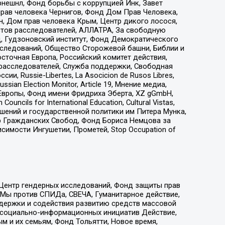
рнешнл, Фонд борьбы с коррупцией Инк, Завет
прав человека Чернигов, Фонд Дом Прав Человека,
н, Дом прав человека Крым, Центр дикого лосося,
стов расследователей, АЛЛАТРА, За свободную
д, Гудзоновский институт, Фонд Демократического
сследований, Общество Сторожевой башни, Библии и
сточная Европа, Российский комитет действия,
-расследователей, Служба поддержки, Свободная
 Russie-Libertes, La Asocicion de Rusos Libres,
an Election Monitor, Article 19, Мнение медиа,
Европы, Фонд имени Фридриха Эберта, XZ gGmbH,
ls for International Education, Cultural Vistas,
ошений и государственной политики им Питера Мунка,
 Гражданских Свобод, Фонд Бориса Немцова за
имости Ингушетии, Прометей, Stop Occupation of
 Центр гендерных исследований, Фонд защиты прав
 Мы против СПИДа, СВЕЧА, Гуманитарное действие,
ддержки и содействия развитию средств массовой
р социально-информационных инициатив Действие,
 и их семьям, Фонд Тольятти, Новое время,