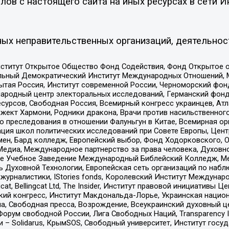
ов с настоящего сайта на иных ресурсах в сети И
ых неправительственных организаций, деятельнос
ститут Открытое Общество Фонд Содействия, Фонд Открытое 
альный Демократический Институт Международных Отношений,
тая Россия, Институт современной России, Черноморский фонд
родный центр электоральных исследований, Германский фонд
рсов, Свободная Россия, Всемирный конгресс украинцев, Атла
ект Хармони, Родники дракона, Врачи против насильственного
ию преследования в отношении Фалуньгун в Китае, Всемирная о
ация школ политических исследований при Совете Европы, Цен
мен, Бард колледж, Европейский выбор, Фонд Ходорковского,
едиа, Международное партнерство за права человека, Духовно
ое Учебное Заведение Международный Библейский Колледж, М
ь Духовной Технологии, Европейская сеть организаций по наб
урналистики, IStories fonds, Королевский Институт Между
gcat, Bellingcat Ltd, The Insider, Институт правовой инициатив
инский конгресс, Институт Макдональда-Лорье, Украинская нац
, Свободная пресса, Возрождение, Всеукраинский духовный цен
орум свободной России, Лига Свободных Наций, Transparеncy I
– Solidarus, КрымSOS, Свободный университет, Институт госу