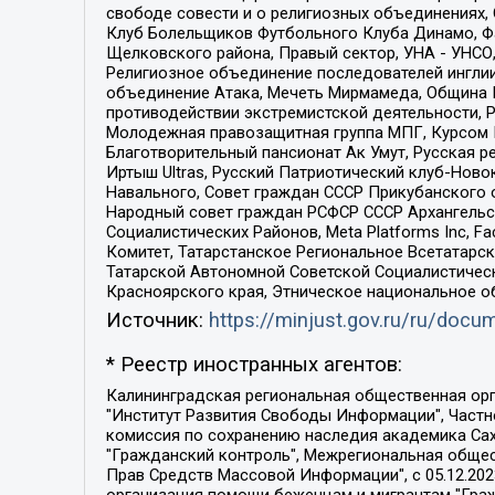
свободе совести и о религиозных объединениях,
Клуб Болельщиков Футбольного Клуба Динамо, Фа
Щелковского района, Правый сектор, УНА - УНСО, У
Религиозное объединение последователей инглии
объединение Атака, Мечеть Мирмамеда, Община К
противодействии экстремистской деятельности, 
Молодежная правозащитная группа МПГ, Курсом П
Благотворительный пансионат Ак Умут, Русская ре
Иртыш Ultras, Русский Патриотический клуб-Нов
Навального, Совет граждан СССР Прикубанского 
Народный совет граждан РСФСР СССР Архангельск
Социалистических Районов, Meta Platforms Inc, 
Комитет, Татарстанское Региональное Всетатар
Татарской Автономной Советской Социалистическ
Красноярского края, Этническое национальное о
Источник:
https://minjust.gov.ru/ru/doc
* Реестр иностранных агентов:
Калининградская региональная общественная организация "Экозащита!-Женсовет", Фонд содействия защите прав и свобод граждан "Общественный вердикт", Фонд "Институт Развития Свободы Информации", Частное учреждение "Информационное агентство МЕМО. РУ", Региональная общественная организация "Общественная комиссия по сохранению наследия академика Сахарова", Фонд поддержки свободы прессы, Санкт-Петербургская общественная правозащитная организация "Гражданский контроль", Межрегиональная общественная организация "Информационно-просветительский центр "Мемориал", Региональный Фонд "Центр Защиты Прав Средств Массовой Информации", с 05.12.2023 Фонд "Центр Защиты Прав Средств массовой информации", Региональная общественная благотворительная организация помощи беженцам и мигрантам "Гражданское содействие", Негосударственное образовательное учреждение дополнительного профессионального образования (повышение квалификации) специалистов "АКАДЕМИЯ ПО ПРАВАМ ЧЕЛОВЕКА", Свердловская региональная общественная организация "Сутяжник", Автономная некоммерческая организация "Центр независимых социологических исследований", Союз общественных объединений "Российский исследовательский центр по правам человека", Региональное общественное учреждение научно-информационный центр "МЕМОРИАЛ", Некоммерческая организация "Фонд защиты гласности", Автономная некоммерческая организация "Институт прав человека", Городская общественная организация "Екатеринбургское общество "МЕМОРИАЛ", Городская общественная организация "Рязанское историко-просветительское и правозащитное общество "Мемориал" (Рязанский Мемориал), Челябинский региональный орган общественной самодеятельности – женское общественное объединение "Женщины Евразии", Челябинский региональный орган общественной самодеятельности "Уральская правозащитная группа", Фонд содействия защите здоровья и социальной справедливости имени Андрея Рылькова, Автономная Некоммерческая Организация "Аналитический Центр Юрия Левады", Автономная некоммерческая организация социальной поддержки населения "Проект Апрель", Региональная общественная организация помощи женщинам и детям, находящимся в кризисной ситуации "Информационно-методический центр "Анна", Фонд содействия развитию массовых коммуникаций и правовому просвещению "Так-так-Так", Фонд содействия устойчивому развитию "Серебряная тайга", Свердловский региональный общественный фонд социальных проектов "Новое время", "Idel.Реалии", Кавказ.Реалии, Крым.Реалии, Телеканал Настоящее Время, Татаро-башкирская служба Радио Свобода (Azatliq Radiosi), Радио Свободная Европа/Радио Свобода (PCE/PC), "Сибирь.Реалии", "Фактограф", Благотворительный фонд помощи осужденным и их семьям, Автономная некоммерческая организация "Институт глобализации и социальных движений", Фонд "В защиту прав заключенных", Частное учреждение "Центр поддержки и содействия развитию средств массовой информации", Пензенский региональный общественный благотворительный фонд "Гражданский союз", "Север.Реалии", Некоммерческая организация Фонд "Правовая инициатива", 