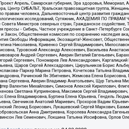
а, Проект Апрель, Самарская губерния, Эра здоровья, Мемориал
ера, Центр СИБАЛЬТ, Уральская правозащитная группа, Женщины
по правам человека, Дальневосточный центр развития гражданс
ологических исследований, Сутяжник, АКАДЕМИЯ ПО ПРАВАМ Ч
е Совета Министров северных стран, Гражданское содействие,
я прессы - Сибирь, Частное учреждение в Санкт-Петербурге С
 и Закон, Общественная комиссия по сохранению наследия ак
звития Свободы Информации, Экозащита!-Женсовет, Общественн
Регина Николаевна, Кривенко Сергей Владимирович, Милославс
совна, Туровский Александр Алексеевич, Васильева Анастасия
Пивоваров Андрей Сергеевич, Аверин Виталий Евгеньевич, Бара
горий Сергеевич, Пономарев Лев Александрович, Каргалицкий 
ньевна, Щаров Сергей Алексадрович, Цирульников Борис Альбер
ислакова-Паркер Марина Петровна, Кочеткова Татьяна Владими
сандровна, Рачинский Ян Збигневич, Жемкова Елена Борисовна,
лана Сергеевна, Аверин Владимир Анатольевич, Щур Татьяна М
фтер Валентин Михайлович, Симонов Алексей Кириллович, Флиг
женова Светлана Куприяновна, Максимов Сергей Владимирович, 
кс Елена Владимировна, Буртина Елена Юрьевна, Гендель Людм
евна, Свечников Анатолий Мариевич, Прохоров Вадим Юрьевич
инский Леонид Борисович, Лукашевский Сергей Маркович, Бахм
Добровольская Анна Дмитриевна, Королева Александра Евгенье
евинсон Лев Семенович, Локшина Татьяна Иосифовна, Орлов Ол