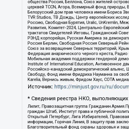
общества Россия, Беллона, Союз жителей острово
церквей TCCN, Агора, Всемирный фонд природы, B
Белорусский дом прав человека имени Бориса Зво
TVR Studios, ТВ Дождь, Центр европейских иссл
Россию, Свободная Бурятия, Uralic, UnKremlin, 
Развития, Комитет-2024, Центрально-Европейски
трактатов Свидетелей Иеговы, Гражданский Совет
РЭНД корпорейшн, Русская Америка за демократи
Россия Берлин, Свободная Россия Северный Рейн-В
Союз за возвращение Северных территорий, Крымско
Федерация анархического черного креста, Радио
Мобильная академия поддержки гендерной демократи
Institute of International Education, Антивоенн
Российско-канадский демократический альянс, 
Свободу, Фонд имени Фридриха Науманна за свобо
Karelia, Вернись живым, Фридом Хаус, СОТА меди
Источник:
https://minjust.gov.ru/ru/doc
* Сведения реестра НКО, выполняющих 
Лилит, Правозащитная группа Гражданин.Армия.П
граждан Штаб, Институт права и публичной поли
Открытый Петербург, Лига Избирателей, Правова
информации, Горячая Линия, В защиту прав закл
Благотворительный фонд охраны здоровья и защи