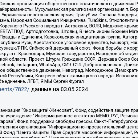
 Омская организация общественного политического движения Р
йзрахманисты, Мусульманская религиозная организация п. Бо
краинская повстанческая армия, Тризуб им. Степана Бандеры, Бр
зма, Народная Социальная Инициатива, TulaSkins, Этнополитич
оренного Русского народа г. Астрахани, ВОЛЯ, Меджлис крымс
РЕВТАТПОД, Артподготовка, Штольц, В честь иконы Божией Мате
равды и Единения, Каракольская инициативная группа, Автогра
спублика Русь, Арестантское уголовное единство, Башкорт, Наци
окузнецк/РПК, Сибирский державный союз, Фонд борьбы с кор
округа г. Краснодара, Мужское государство, Народное объедин
ой области, Проект Штурм, Граждане СССР, Держава Союз Сов
Facebook, Instagram, WhatsApp, СИЧ-С14, Добровольческое Движ
ское общественное движение, Невоград, Молодежное Демократ
ой Республики, Конгресс ойрат-калмыцкого народа, Исполнит
бъединение, ЛГБТ, Я.МЫ Сергей Фургал
uments/7822/
данные на
03.05.2024
Общество с ограниченной ответственностью "Радио Свободная Европа/Радио Свобода", Чешское информационное агентство "MEDIUM-ORIENT", Красноярская региональная общественная организация "Мы против СПИДа", Камалягин Денис Николаевич, Маркелов Сергей Евгеньевич, Пономарев Лев Александрович, Савицкая Людмила Алексеевна, Автономная некоммерческая организация "Центр по работе с проблемой насилия "НАСИЛИЮ.НЕТ", Межрегиональный профессиональный союз работников здравоохранения "Альянс врачей", Юридическое лицо, зарегистрированное в Латвийской Республике, SIA "Medusa Project" (регистрационный номер 40103797863, дата регистрации 10.06.2014), Некоммерческая организация "Фонд по борьбе с коррупцией", Автономная некоммерческая организация "Институт права и публичной политики", Баданин Роман Сергеевич, Гликин Максим Александрович, Железнова Мария Михайловна, Лукьянова Юлия Сергеевна, Маетная Елизавета Витальевна, Маняхин Петр Борисович, Чуракова Ольга Владимировна, Ярош Юлия Петровна, Юридическое лицо "The Insider SIA", зарегистрированное в Риге, Латвийская Республика (дата регистрации 26.06.2015), являющееся администратором доменного имени интернет-издания "The Insider SIA", https://theins.ru, Постернак Алексей Евгеньевич, Рубин Михаил Аркадьевич, Анин Роман Александрович, Юридическое лицо Istories fonds, зарегистрированное в Латвийской Республике (регистрационный номер 50008295751, дата регистрации 24.02.2020), Великовский Дмитрий Александрович, Долинина Ирина Николаевна, Мароховская Алеся Алексеевна, Шлейнов Роман Юрьевич, Шмагун Олеся Валентиновна, Общество с ограниченной ответственностью "Альтаир 2021", Общество с ограниченной ответственностью "Вега 2021", Общество с ограниченной ответственностью "Главный редактор 2021", Общество с ограниченной ответственностью "Ромашки монолит", Важенков Артем Валерьевич, Ивановская областная общественная организация "Центр гендерных исследований", Гурман Юрий Альбертович, Медиапроект "ОВД-Инфо", Егоров Владимир Владимирович, Жилинский Владимир Александрович, Общество с ограниченной ответственностью "ЗП", Иванова София Юрьевна, Карезина Инна Павловна, Кильтау Екатерина Викторовна, Петров Алексей Викторович, Пискунов Сергей Евгеньевич, Смирнов Сергей Сергеевич, Тихонов Михаил Сергеевич, Общество с ограниченной ответственностью "ЖУРНАЛИСТ-ИНОСТРАННЫЙ АГЕНТ", Арапова Галина Юрьевна, Вольтская Татьяна Анатольевна, Американская компания "Mason G.E.S. Anonymous Foundation" (США), являющаяся владельцем интернет-издания https://mnews.world/, Компания "Stichting Bellingcat", зарегистрированная в Нидерландах (дата регистрации 11.07.2018), Захаров Андрей Вячеславович, Клепиковская Екатерина Дмитриевна, Общество с ограниченной ответственностью "МЕМО", Перл Роман Александрович, Симонов Евгений Алексеевич, Соловьева Елена Анатольевна, Сотников Даниил Владимирович, Сурначева Елизавета Дмитриевна, Автономная некоммерческая организация по защите прав человека и информированию населения "Якутия – Наше Мнение", Общество с ограниченной ответственностью "Москоу диджитал медиа", с 26.01.2023 Общество с ограниченной ответственностью "Чайка Белые сады", Ветошкина Валерия Валерьевна, Заговора Максим Александрович, Межрегиональное общественное движение "Российская ЛГБТ - сеть", Оленичев Максим Владимирович, Павлов Иван Юрьевич, Скворцова Елена Сергеевна, Общество с ограниченной ответственностью "Как бы инагент", Кочетков Игорь Викторович, Общество с ограниченной ответственностью "Честные выборы", Еланчик Олег Александрович, Общество с ограниченной ответственностью "Нобелевский призыв", Гималова Регина Эмилевна, Григорьев Андрей Валерьевич, Григорьева Алина Александровна, Ассоциация по содействию защите прав призывников, альтернативнослужащих и военнослужащих "Правозащитная группа "Гражданин.Армия.Право", Хисамова Регина Фаритовна, Автономная некоммерческая организация по реализа