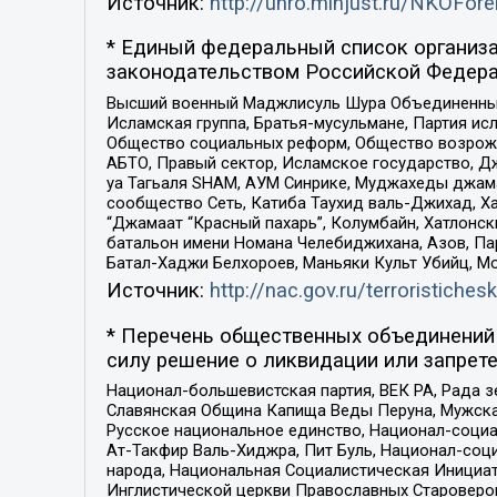
Источник:
http://unro.minjust.ru/NKOFore
* Единый федеральный список организа
законодательством Российской Федера
Высший военный Маджлисуль Шура Объединенных с
Исламская группа, Братья-мусульмане, Партия ис
Общество социальных реформ, Общество возрожд
АБТО, Правый сектор, Исламское государство, Д
уа Тагьаля SHAM, АУМ Синрике, Муджахеды джама
сообщество Сеть, Катиба Таухид валь-Джихад, Хай
“Джамаат “Красный пахарь”, Колумбайн, Хатлонск
батальон имени Номана Челебиджихана, Азов, Па
Батал-Хаджи Белхороев, Маньяки Культ Убийц, М
Источник:
http://nac.gov.ru/terroristichesk
* Перечень общественных объединений 
силу решение о ликвидации или запрете
Национал-большевистская партия, ВЕК РА, Рада 
Славянская Община Капища Веды Перуна, Мужская
Русское национальное единство, Национал-социа
Ат-Такфир Валь-Хиджра, Пит Буль, Национал-соц
народа, Национальная Социалистическая Инициат
Инглистической церкви Православных Староверов