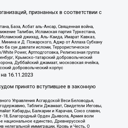
ганизаций, признанных в соответствии с
на, База, Асбат аль-Ансар, Священная война,
ижение Талибан, Исламская партия Туркестана,
Исламский джихад, Аль-Каида, Имарат Кавказ,
 Минина и Д. Пожарского, Аджр от Аллаха Субхану
о ба суи давлати исломи, Террористическое
/White Power, Артподготовка, Религиозная группа
Оренбург, Крымско-татарский добровольческий
орона, Дуббайский джамаат, московская ячейка,
усский добровольческий корпус
 на
16.11.2023
судом принято вступившее в законную
вного Управления Асгардской Веси Беловодья,
годержавию, Таблиги Джамаат, Свидетели Иеговы,
айат Кабарды, Балкарии и Карачая, Союз славян,
т-18, Благородный Орден Дьявола, Армия воли
ое национальное единство, Древнерусской
 нелегальной иммиграции, Кровь и Честь, О