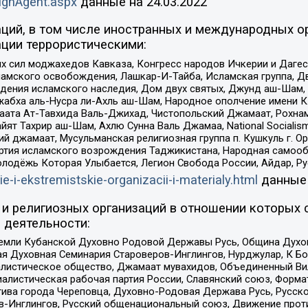
ignAgent.aspx
данные на
24.03.2022
ций, в том числе иностранных и международных ор
ции террористическими:
ил моджахедов Кавказа, Конгресс народов Ичкерии и Дагеста
ламского освобождения, Лашкар-И-Тайба, Исламская группа, Дв
ения исламского наследия, Дом двух святых, Джунд аш-Шам, 
жабха аль-Нусра ли-Ахль аш-Шам, Народное ополчение имени К.
ата Ат-Тавхида Валь-Джихад, Чистопольский Джамаат, Рохнам
ят Тахрир аш-Шам, Ахлю Сунна Валь Джамаа, National Socialism
ий джамаат, Мусульманская религиозная группа п. Кушкуль г. 
ртия исламского возрождения Таджикистана, Народная самооб
олодёжь Которая Улыбается, Легион Свобода России, Айдар, Р
ie-i-ekstremistskie-organizacii-i-materialy.html
данные
и религиозных организаций в отношении которых 
 деятельности:
земли Кубанской Духовно Родовой Державы Русь, Община Духо
 Духовная Семинария Староверов-Инглингов, Нурджулар, К Бо
листическое общество, Джамаат мувахидов, Объединенный Вил
иалистическая рабочая партия России, Славянский союз, Форма
ива города Череповца, Духовно-Родовая Держава Русь, Русск
-Инглингов, Русский общенациональный союз, Движение против