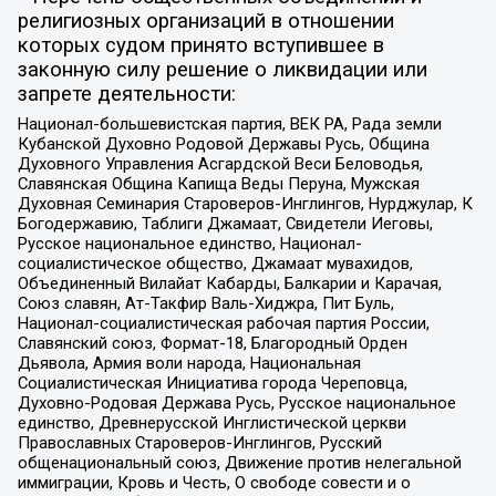
религиозных организаций в отношении
которых судом принято вступившее в
законную силу решение о ликвидации или
запрете деятельности:
Национал-большевистская партия, ВЕК РА, Рада земли
Кубанской Духовно Родовой Державы Русь, Община
Духовного Управления Асгардской Веси Беловодья,
Славянская Община Капища Веды Перуна, Мужская
Духовная Семинария Староверов-Инглингов, Нурджулар, К
Богодержавию, Таблиги Джамаат, Свидетели Иеговы,
Русское национальное единство, Национал-
социалистическое общество, Джамаат мувахидов,
Объединенный Вилайат Кабарды, Балкарии и Карачая,
Союз славян, Ат-Такфир Валь-Хиджра, Пит Буль,
Национал-социалистическая рабочая партия России,
Славянский союз, Формат-18, Благородный Орден
Дьявола, Армия воли народа, Национальная
Социалистическая Инициатива города Череповца,
Духовно-Родовая Держава Русь, Русское национальное
единство, Древнерусской Инглистической церкви
Православных Староверов-Инглингов, Русский
общенациональный союз, Движение против нелегальной
иммиграции, Кровь и Честь, О свободе совести и о