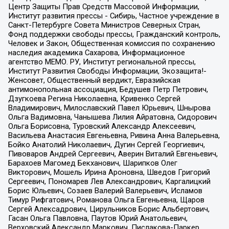
Центр Защиты Прав Средств Массовой Информации,
Институт развития прессы - Сибирь, Частное учреждение в
Санкт-Петербурге Совета Министров Северных Стран,
Фонд поддержки свободы прессы, Гражданский контроль,
Человек и Закон, Общественная комиссия по сохранению
наследия академика Сахарова, Информационное
агентство МЕМО. РУ, Институт региональной прессы,
Институт Развития Свободы Информации, Экозащита!-
Женсовет, Общественный вердикт, Евразийская
антимонопольная ассоциация, Бедушев Петр Петрович,
Дзугкоева Регина Николаевна, Кривенко Сергей
Владимирович, Милославский Павел Юрьевич, Шнырова
Ольга Вадимовна, Чанышева Лилия Айратовна, Сидорович
Ольга Борисовна, Туровский Александр Алексеевич,
Васильева Анастасия Евгеньевна, Ривина Анна Валерьевна,
Бойко Анатолий Николаевич, Дугин Сергей Георгиевич,
Пивоваров Андрей Сергеевич, Аверин Виталий Евгеньевич,
Барахоев Магомед Бекханович, Шарипков Олег
Викторович, Мошель Ирина Ароновна, Шведов Григорий
Сергеевич, Пономарев Лев Александрович, Каргалицкий
Борис Юльевич, Созаев Валерий Валерьевич, Исламов
Тимур Рифгатович, Романова Ольга Евгеньевна, Щаров
Сергей Алексадрович, Цирульников Борис Альбертович,
Гасан Ольга Павловна, Паутов Юрий Анатольевич,
Верховский Александр Маркович, Пислакова-Паркер