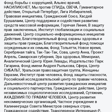
Фонд борьбы с коррупцией, Альянс врачей,
НАСИЛИЮ.НЕТ, Мы против СПИДа, СВЕЧА, Гуманитарное
действие, Открытый Петербург, Лига Избирателей,
Правовая инициатива, Гражданский Союз, Хасдей
Ерушалаим, Центр поддержки и содействия развитию
средств массовой информации, Горячая Линия, В защиту
прав заключенных, Институт глобализации и социальных
движений, Центр социально-информационных инициатив
Действие, Благотворительный фонд охраны здоровья и
защиты прав граждан, Благотворительный фонд помощи
осужденным и их семьям, Фонд Тольятти, Новое время,
Серебряная тайга, Так-Так-Так, Сова, центр Анна, Проект
Апрель, Самарская губерния, Эра здоровья, Мемориал,
Аналитический Центр Юрия Левады, Издательство Парк
Гагарина, Фонд имени Андрея Рылькова, Сфера, Центр
СИБАЛЬТ, Уральская правозащитная группа, Женщины
Евразии, Институт прав человека, Фонд защиты гласности,
Российский исследовательский центр по правам человека,
Дальневосточный центр развития гражданских инициатив
и социального партнерства, Гражданское действие, Центр
независимых социологических исследований, Сутяжник,
АКАДЕМИЯ ПО ПРАВАМ ЧЕЛОВЕКА, Центр развития
некоммерческих организаций, Частное учреждение в
Калининграде Совета Министров северных стран,
Гражданское содействие, Трансперенси Интернешнл-Р,