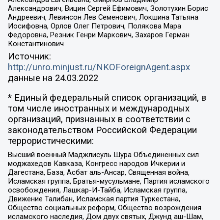
Александрович, Вицин Сергей Ефимович, Золотухин Борис
Андреевич, Левинсон Лев Семенович, Локшина Татьяна
Иосифовна, Орлов Олег Петрович, Полякова Мара
Федоровна, Резник Генри Маркович, Захаров Герман
Константинович
Источник:
http://unro.minjust.ru/NKOForeignAgent.aspx
данные на
24.03.2022
* Единый федеральный список организаций, в
том числе иностранных и международных
организаций, признанных в соответствии с
законодательством Российской Федерации
террористическими:
Высший военный Маджлисуль Шура Объединенных сил
моджахедов Кавказа, Конгресс народов Ичкерии и
Дагестана, База, Асбат аль-Ансар, Священная война,
Исламская группа, Братья-мусульмане, Партия исламского
освобождения, Лашкар-И-Тайба, Исламская группа,
Движение Талибан, Исламская партия Туркестана,
Общество социальных реформ, Общество возрождения
исламского наследия, Дом двух святых, Джунд аш-Шам,