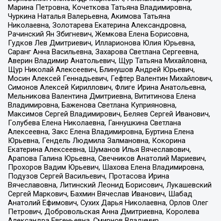
Марина Петровна, Кочеткова Татьяна Владимировна,
Чуркина Наталья Валерьевна, Акимова Татьяна
Николаевна, Золотарева Екатерина Александровна,
Рачинский Ян Збигневич, Жемкова Елена Борисовна,
Гудков Лев Дмитриевич, Илларионова Юлия Юрьевна,
Саранг Анна Васильевна, Захарова Светлана Сергеевна,
Аверин Владимир Анатольевич, Щур Татьяна Михайловна,
Щур Николай Алексеевич, Блинушов Андрей Юрьевич,
Мосин Алексей Геннадьевич, Гефтер Валентин Михайлович,
Симонов Алексей Кириллович, Флиге Ирина Анатольевна,
Мельникова Валентина Дмитриевна, Вититинова Елена
Владимировна, Баженова Светлана Куприяновна,
Максимов Сергей Владимирович, Беляев Сергей Иванович,
Голубева Елена Николаевна, Ганнушкина Светлана
Алексеевна, Закс Елена Владимировна, Буртина Елена
Юрьевна, Гендель Людмила Залмановна, Кокорина
Екатерина Алексеевна, Шуманов Илья Вячеславович,
Арапова Галина Юрьевна, Свечников Анатолий Мариевич,
Прохоров Вадим Юрьевич, Шахова Елена Владимировна,
Подузов Сергей Васильевич, Протасова Ирина
Вячеславовна, Литинский Леонид Борисович, Лукашевский
Сергей Маркович, Бахмин Вячеслав Иванович, Шабад
Анатолий Ефимович, Сухих Дарья Николаевна, Орлов Олег
Петрович, Добровольская Анна Дмитриевна, Королева
Александра Евгеньевна, Смирнов Владимир