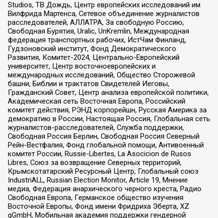
Studios, ТВ Дождь, Центр европейских исследований им
Вилфрида Мартенса, Сетевое объединение журналистов
расследователей, АЛЛАТРА, За свободную Россию,
Свободная Бурятия, Uralic, UnKremlin, Международная
федерация транспортных рабочих, ИстЧам Финланд,
Гудзоновский институт, Фонд Демократического
Развития, Комитет-2024, Центрально-Европейский
университет, Центр восточноевропейских и
международных исследований, Общество Сторожевой
башни, Библии и трактатов Свидетелей Иеговы,
Гражданский Совет, Центр анализа европейской политики,
Академическая сеть Восточная Европа, Российский
комитет действия, РЭНД корпорейшн, Русская Америка за
демократию в России, Настоящая Россия, Глобальная сеть
журналистов-расследователей, Служба поддержки,
Свободная Россия Берлин, Свободная Россия Северный
Рейн-Вестфалия, Фонд глобальной помощи, Антивоенный
комитет России, Russie-Libertes, La Asocicion de Rusos
Libres, Союз за возвращение Северных территорий,
Крымскотатарский Ресурсный Центр, Глобальный союз
IndustriALL, Russian Election Monitor, Article 19, Мнение
медиа, Федерация анархического черного креста, Радио
Свободная Европа, Германское общество изучения
Восточной Европы, Фонд имени Фридриха Эберта, XZ
gGmbH, Мобильная академия поддержки гендерной