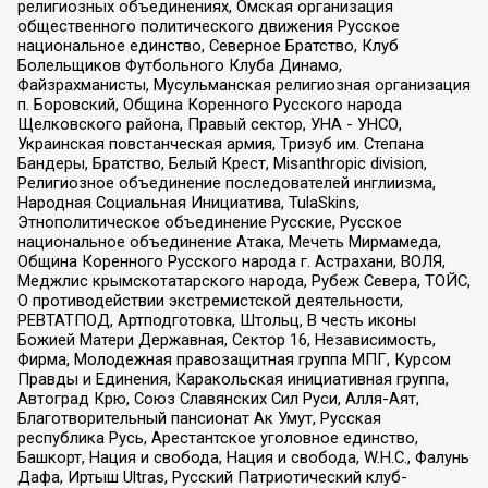
религиозных объединениях, Омская организация
общественного политического движения Русское
национальное единство, Северное Братство, Клуб
Болельщиков Футбольного Клуба Динамо,
Файзрахманисты, Мусульманская религиозная организация
п. Боровский, Община Коренного Русского народа
Щелковского района, Правый сектор, УНА - УНСО,
Украинская повстанческая армия, Тризуб им. Степана
Бандеры, Братство, Белый Крест, Misanthropic division,
Религиозное объединение последователей инглиизма,
Народная Социальная Инициатива, TulaSkins,
Этнополитическое объединение Русские, Русское
национальное объединение Атака, Мечеть Мирмамеда,
Община Коренного Русского народа г. Астрахани, ВОЛЯ,
Меджлис крымскотатарского народа, Рубеж Севера, ТОЙС,
О противодействии экстремистской деятельности,
РЕВТАТПОД, Артподготовка, Штольц, В честь иконы
Божией Матери Державная, Сектор 16, Независимость,
Фирма, Молодежная правозащитная группа МПГ, Курсом
Правды и Единения, Каракольская инициативная группа,
Автоград Крю, Союз Славянских Сил Руси, Алля-Аят,
Благотворительный пансионат Ак Умут, Русская
республика Русь, Арестантское уголовное единство,
Башкорт, Нация и свобода, Нация и свобода, W.H.С., Фалунь
Дафа, Иртыш Ultras, Русский Патриотический клуб-