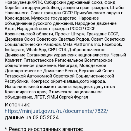
Новокузнецк/РПК, Сибирский державный союз, Фонд
борьбы с коррупцией, Фонд защиты прав граждан, Штабы
Навального, Совет граждан СССР Прикубанского округа г.
Краснодара, Мужское государство, Народное
объединение русского движения, Народное движение
Адат, Народный совет граждан РСФСР СССР
Архангельской области, Проект Штурм, Граждане СССР,
Держава Союз Советских Светлых Родов, Совет Советских
Социалистических Районов, Meta Platforms Inc, Facebook,
Instagram, WhatsApp, СИЧ-С14, Добровольческое
Движение Организации украинских националистов, Черный
Комитет, Татарстанское Региональное Всетатарское
общественное движение, Невоград, Молодежное
Демократическое Движение Весна, Верховный Совет
Татарской Автономной Советской Социалистической
Республики, Конгресс ойрат-калмыцкого народа,
Исполнительный комитет совета народных депутатов
Красноярского края, Этническое национальное
объединение, ЛГБТ, Я.МЫ Сергей Фургал
Источник:
https://minjust.gov.ru/ru/documents/7822/
данные на
03.05.2024
* Реестр иностранных агентов: