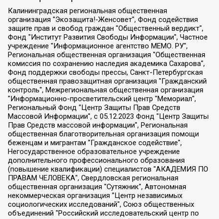
Калининградская региональная общественная организация "Экозащита!-Женсовет", Фонд содействия защите прав и свобод граждан "Общественный вердикт", Фонд "Институт Развития Свободы Информации", Частное учреждение "Информационное агентство МЕМО. РУ", Региональная общественная организация "Общественная комиссия по сохранению наследия академика Сахарова", Фонд поддержки свободы прессы, Санкт-Петербургская общественная правозащитная организация "Гражданский контроль", Межрегиональная общественная организация "Информационно-просветительский центр "Мемориал", Региональный Фонд "Центр Защиты Прав Средств Массовой Информации", с 05.12.2023 Фонд "Центр Защиты Прав Средств массовой информации", Региональная общественная благотворительная организация помощи беженцам и мигрантам "Гражданское содействие", Негосударственное образовательное учреждение дополнительного профессионального образования (повышение квалификации) специалистов "АКАДЕМИЯ ПО ПРАВАМ ЧЕЛОВЕКА", Свердловская региональная общественная организация "Сутяжник", Автономная некоммерческая организация "Центр независимых социологических исследований", Союз общественных объединений "Российский исследовательский центр по правам человека", Региональное общественное учреждение научно-информационный центр "МЕМОРИАЛ", Некоммерческая организация "Фонд защиты гласности", Автономная некоммерческая организация "Институт прав человека", Городская общественная организация "Екатеринбургское общество "МЕМОРИАЛ", Городская общественная организация "Рязанское историко-просветительское и правозащитное общество "Мемориал" (Рязанский Мемориал), Челябинский региональный орган общественной самодеятельности – женское общественное объединение "Женщины Евразии", Челябинский региональный орган общественной самодеятельности "Уральская правозащитная группа", Фонд содействия защите здоровья и социальной справедливости имени Андрея Рылькова, Автономная Некоммерческая Организация "Аналитический Центр Юрия Левады", Автономная некоммерческая организация социальной поддержки населения "Проект Апрель", Региональная общественная организация помощи женщинам и детям, находящимся в кризисной ситуации "Информационно-методический центр "Анна", Фонд содействия развитию массовых коммуникаций и правовому просвещению "Так-так-Так", Фонд содействия устойчивому развитию "Серебряная тайга", Свердловский региональный общественный фонд социальных проектов "Новое время", "Idel.Реалии", Кавказ.Реалии, Крым.Реалии, Телеканал Настоящее Время, Татаро-башкирская служба Радио Свобода (Azatliq Radiosi), Радио Свободная Европа/Радио Свобода (PCE/PC), "Сибирь.Реалии", "Фактограф", Благотворительный фонд помощи осужденным и их семьям, Автономная некоммерческая организация "Институт глобализации и социальных движений", Фонд "В защиту прав заключенных", Частное учреждение "Центр поддержки и содействия развитию средств массовой информации", Пензенский региональный общественный благотворительный фонд "Гражданский союз", "Север.Реалии", Некоммерческая организация Фонд "Правовая инициатива", Общество с ограниченной ответственностью "Радио Свободная Европа/Радио Свобода", Чешское информационное агентство "MEDIUM-ORIENT", Красноярская региональная общественная организация "Мы против СПИДа", Камалягин Денис Николаевич, Маркелов Сергей Евгеньевич, Пономарев Лев Александрович, Савицкая Людмила Алексеевна, Автономная некоммерческая организация "Центр по работе с проблемой насилия "НАСИЛИЮ.НЕТ", Межрегиональный профессиональный союз работников здравоохранения "Альянс врачей", Юридическое лицо, зарегистрированное в Латвийской Республике, SIA "Medusa Project" (регистрационный номер 40103797863, дата регистрации 10.06.2014), Некоммерческая организация "Фонд по борьбе с коррупцией", Автономная некоммерческая организация "Институт права и публичной политики", Баданин Роман Сергеевич, Гликин Максим Александрович, Железнова Мария Михайловна, Лукьянова Юлия Сергеевна, Маетная Елизавета Витальевна, Маняхин Петр Борисович, Чуракова Ольга Владимировна, Ярош Юлия Петровна, Юридическое лицо "The Insider SIA", зарегистрированное в Риге, Латвийская Республика (дата регистрации 26.06.2015), являющееся администратором доменного имени интернет-издания "The Insider SIA", https://theins.ru, Постернак Алексей Евгеньевич, Рубин Михаил Аркадьевич, Анин Роман Александрович, Юридическое лицо Istories fonds, зарегистрированное в Латвийской Республике (регистрационный номер 50008295751, дата регистрации 24.02.2020), Великовский Дмитрий Александрович, Долинина Ирина Николаевна, Мароховская Алеся Алексеевна, Шлейнов Роман Юрьевич, Шмагун Олеся Валентиновна, Общество с ограниченной ответственностью "Альтаир 2021", Общество с ограниченной ответственностью "Вега 2021", Общество с ограниченной ответственностью "Главный редактор 2021", Общество с ограниченной ответственностью "Ромашки монолит", Важенков Артем Валерьевич, Ивановская областная общественная организация "Центр гендерных исследований", Гурман Юрий Альбертович, Медиапроект "ОВД-Инфо", Егоров Владимир Владимирович, Жилинский Владимир Александрович, Общество с ограниченной ответственностью "ЗП", Иванова София Юрьевна, Карезина Инна Павловна, Кильтау Екатерина Викторовна, Петров Алексей Викторович, Пискунов Сергей Евгеньевич, Смирнов Сергей Сергеевич, Тихонов Михаил Сергеевич, Общество с ограниченной ответственностью "ЖУРНАЛИСТ-ИНОСТРАННЫЙ АГЕНТ", Арапова Галина Юрьевна, Вольтская Татьяна Анатольевна, Американская компания "Mason G.E.S. Anonymous Foundation" (США), являющаяся владельцем интернет-издания https://mnews.world/, Компания "Stichting Bellingcat", зарегистрированная в Нидерландах (дата регистрации 11.07.2018), Захаров Андрей Вячеславович, Клепиковская Екатерина Дмитриевна, Общество с ограниченной ответственностью "МЕМО", Перл Роман Александрович, Симонов Евгений Алексеевич, Соловьева Елена Анатольевна, Сотников Даниил Владимирович, Сурначева Елизавета Дмитриевна, Автономная некоммерческая организация по защите прав человека и информированию населения "Якутия – Наше Мнение", Общество с ограниченной ответственностью "Москоу диджитал медиа", с 26.01.2023 Общество с ограниченной ответственностью "Чайка Белые сады", Ветошкина Валерия Валерьевна, Заговора Максим Александрович, Межрегиональное общественное движение "Российская ЛГБТ - сеть", Оленичев Максим Владимирович, Павлов Иван Юрьевич, Скворцова Елена Сергеевна, Общество с ограниченной ответственностью "Как бы инагент", Кочетков Игорь Викторович, Общество с ограниченной ответственностью "Честные выборы", Еланчик Олег Александрович, Общество с ограниченной ответственностью "Нобелевский призыв", Гималова Регина Эмилевна, Григорьев Андрей Валерьевич, Григорьева Алина Александровна, Ассоциация по содействию защите прав призывников, альтернативнослужащих и военнослужащих "Правозащитная группа "Гражданин.Армия.Право", Хисамова Регина Фаритовна, Автономная некоммерческая организация по реализации социально-правовых программ "Лилит", Дальневосточное общественное движение "Маяк", Санкт-Петербургская ЛГБТ-инициативная группа "Выход", Инициативная группа ЛГБТ+ "Реверс", Алексеев Андрей Викторович, Бекбулатова Таисия Львовна, Беляев Иван Михайлович, Владыкина Елена Сергеевна, Гельман Марат Александрович, Никульшина Вероника Юрьевна, Толоконникова Надежда Андреевна, Шендерович Виктор Анатольевич, Общество с ограниченной ответственностью "Данное сообщение", Общество с ограниченной ответственностью Издательский дом "Новая глава", Айнбиндер Александра Александровна, Московский комьюнити-центр для ЛГБТ+инициатив, Благотворительный фонд развития филантропии, Deutsche Welle (Германия, Kurt-Schumacher-Strasse 3, 53113 Bonn), Борзунова Мария Михайловна, Воробьев Виктор Викторович, Голубева Анна Львовна, Константинова Алла Михайловна, Малкова Ирина Владимировна, Мурадов Мурад Абдулгалимович, Осетинская Елизавета Николаевна, Понасенков Евгений Николаевич, Ганапольский Матвей Юрьевич, Киселев Евгений Алексеевич, Борухович Ирина Григорьевна, Дремин Иван Тимофеевич, Дубровский Дмитрий Викторович, Красноярская региональная общественная организация поддержки и развития альтернативных образовательных технологий и межкультурных коммуникаций "ИНТЕРРА", Маяковская Екатерина Алексеевна, Фейгин Марк Захарович, Филимонов Андрей Викторович, Дзугкоева Регина Николаевна, Доброхотов Роман Александрович, Дудь Юрий Александрович, Елкин Сергей Владимирович, Кругликов Кирилл Игоревич, Сабунаева Мария Леонидовна, Семенов Алексей Владимирович, Шаинян Карен Багратович, Шульман Екатерина Михайловна, Асафьев Артур Валерьевич, Вахштайн Виктор Семенович, Венедиктов Алексей Алексеевич, Лушникова Екатерина Евгеньевна, Волков Леонид Михайлович, Невзоров Александр Глебович, Пархоменко Сергей Борисович, Сироткин Ярослав Николаевич, Кара-Мурза Владимир Владимирович, Баранова Наталья Владимировна, Гозман Леонид Яковлевич, Кагарлицкий Борис Юльевич, Климарев Михаил Валерьевич, Милов Владимир Станиславович, Автономная некоммерческая организация Краснодарский центр современного искусства "Типография", Моргенштерн Алишер Тагирович, Соболь Любовь Эдуардовна, Общество с ограниченной ответственностью "ЛИЗА НОРМ", Каспаров Гарри Кимович, Ходорковский Михаил Борисович, Общество с ограниченной ответственностью "Апрельские тезисы", Данилович Ирина Брониславовна, Кашин Олег Владимирович, Петров Николай Владимирович, Пивоваров Алексей Владимирович, Соколов Михаил Владимирович, Цветкова Юлия Владимировна, Чичваркин Евгений Александрович, Комитет против пыток/Команда против пыток, Общество с ограниченной ответственностью "Первый научный", Общество с ограниченной ответственностью "Вертолет и ко", Белоцерковская Вероника Борисовна, Кац Максим Евгеньевич, Лазарева Татьяна Юрьевна, Шаведдинов Руслан Табризович, Яшин Илья Валерьевич, Общество с ограниченной ответственностью "Иноагент ААВ", Алешковский Дмитрий Петрович, Альбац Евгения Марковна, Быков Дмитрий Львович, Галямина Юлия Евгеньевна, Лойко Сергей Леонидович, Мартынов Кирилл Константинович, Медведев Сергей Александрович, Крашенинников Федор Геннадиевич, Гордеева Катерина Вл