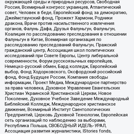
окружающей среды и природных ресурсов, Свободная
Россия, Всемирный конгресс украинцев, Атлантический
совет, Человек в беде, Европейский фонд за демократию,
Джеймстаунский фонд, Прожект Хармони, Родники
дракона, Врачи против насильственного извлечения
органов, Фалунь Дафа, Друзья Фалуньгун, Фалуньгун,
Коалиция по расследованию преследования в отношении
Фалуньгун в Китае, Всемирная организация по
расследованию преследований Фалуньгун, Пражский
гражданский центр, Ассоциация школ политических
исследований при Совете Европы, Центр либеральной
современности, Форум русскоязычных европейцев,
Немецко-русский обмен, Бард колледж, Европейский
выбор, Фонд Ходорковского, Оксфордский российский
фонд, Фонд Будущее России, Компания свободы
информации, Проект Медиа, Международное партнерство
за права человека, Духовное Управление Евангельских
Христиан Украинской Христианской Церкви, Новое
Поколение, Духовное Учебное Заведение Международный
Библейский Колледж, Международное христианское
движение, Всемирный Институт Саентологических
Предприятий, Церковь Духовной Технологии, Европейская
сеть организаций по наблюдению за выборами,
Республика Польша, СВОБОДНЫЙ ИДЕЛЬ-УРАЛ,
Ассоциация развития журналистики, IStories fonds,