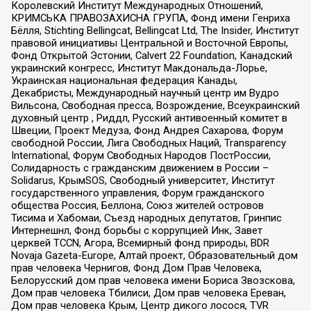
Королевский Институт Международных Отношений,
КРИМСЬКА ПРАВОЗАХИСНА ГРУПА, Фонд имени Генриха
Бёлля, Stichting Bellingcat, Bellingcat Ltd, The Insider, Институт
правовой инициативы Центральной и Восточной Европы,
Фонд Открытой Эстонии, Calvert 22 Foundation, Канадский
украинский конгресс, Институт Макдональда-Лорье,
Украинская национальная федерация Канады,
Декабристы, Международный научный центр им Вудро
Вильсона, Свободная пресса, Возрождение, Всеукраинский
духовный центр , Риддл, Русский антивоенный комитет в
Швеции, Проект Медуза, Фонд Андрея Сахарова, Форум
свободной России, Лига Свободных Наций, Transparеncy
International, Форум Свободных Народов ПостРоссии,
Солидарность с гражданским движением в России –
Solidarus, КрымSOS, Свободный университет, Институт
государственного управления, Форум гражданского
общества Россия, Беллона, Союз жителей островов
Тисима и Хабомаи, Съезд народных депутатов, Гринпис
Интернешнл, Фонд борьбы с коррупцией Инк, Завет
церквей TCCN, Агора, Всемирный фонд природы, BDR
Novaja Gazeta-Europe, Алтай проект, Образовательный дом
прав человека Чернигов, Фонд Дом Прав Человека,
Белорусский дом прав человека имени Бориса Звозскова,
Дом прав человека Тбилиси, Дом прав человека Ереван,
Дом прав человека Крым, Центр дикого лосося, TVR