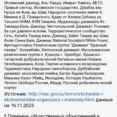
Исламский джихад, Аль-Каида, Имарат Кавказ, АБТО,
Правый сектор, Исламское государство, Джабха аль-
Нусра ли-Ахль аш-Шам, Народное ополчение имени К.
Минина и Д. Пожарского, Аджр от Аллаха Субхану уа
Тагьаля SHAM, АУМ Синрике, Муджахеды джамаата Ат-
Тавхида Валь-Джихад, Чистопольский Джамаат, Рохнамо
ба суи давлати исломи, Террористическое сообщество
Сеть, Катиба Таухид валь-Джихад, Хайят Тахрир аш-Шам,
Ахлю Сунна Валь Джамаа, National Socialism/White Power,
Артподготовка, Религиозная группа “Джамаат “Красный
пахарь”, Колумбайн, Хатлонский джамаат, Мусульманская
религиозная группа п. Кушкуль г. Оренбург, Крымско-
татарский добровольческий батальон имени Номана
Челебиджихана, Азов, Партия исламского возрождения
Таджикистана, Народная самооборона, Дуббайский
джамаат, московская ячейка, Батал-Хаджи Белхороев,
Маньяки Культ Убийц, Молодёжь Которая Улыбается,
Легион Свобода России, Айдар, Русский добровольческий
корпус
Источник:
http://nac.gov.ru/terroristicheskie-i-
ekstremistskie-organizacii-i-materialy.html
данные
на
16.11.2023
* Перечень общественных объединений и