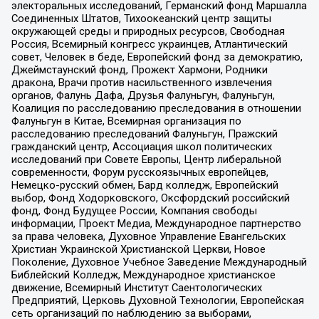
электоральных исследований, Германский фонд Маршалла
Соединенных Штатов, Тихоокеанский центр защиты
окружающей среды и природных ресурсов, Свободная
Россия, Всемирный конгресс украинцев, Атлантический
совет, Человек в беде, Европейский фонд за демократию,
Джеймстаунский фонд, Прожект Хармони, Родники
дракона, Врачи против насильственного извлечения
органов, Фалунь Дафа, Друзья Фалуньгун, Фалуньгун,
Коалиция по расследованию преследования в отношении
Фалуньгун в Китае, Всемирная организация по
расследованию преследований Фалуньгун, Пражский
гражданский центр, Ассоциация школ политических
исследований при Совете Европы, Центр либеральной
современности, Форум русскоязычных европейцев,
Немецко-русский обмен, Бард колледж, Европейский
выбор, Фонд Ходорковского, Оксфордский российский
фонд, Фонд Будущее России, Компания свободы
информации, Проект Медиа, Международное партнерство
за права человека, Духовное Управление Евангельских
Христиан Украинской Христианской Церкви, Новое
Поколение, Духовное Учебное Заведение Международный
Библейский Колледж, Международное христианское
движение, Всемирный Институт Саентологических
Предприятий, Церковь Духовной Технологии, Европейская
сеть организаций по наблюдению за выборами,