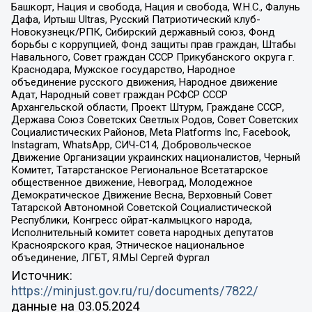
Башкорт, Нация и свобода, Нация и свобода, W.H.С., Фалунь
Дафа, Иртыш Ultras, Русский Патриотический клуб-
Новокузнецк/РПК, Сибирский державный союз, Фонд
борьбы с коррупцией, Фонд защиты прав граждан, Штабы
Навального, Совет граждан СССР Прикубанского округа г.
Краснодара, Мужское государство, Народное
объединение русского движения, Народное движение
Адат, Народный совет граждан РСФСР СССР
Архангельской области, Проект Штурм, Граждане СССР,
Держава Союз Советских Светлых Родов, Совет Советских
Социалистических Районов, Meta Platforms Inc, Facebook,
Instagram, WhatsApp, СИЧ-С14, Добровольческое
Движение Организации украинских националистов, Черный
Комитет, Татарстанское Региональное Всетатарское
общественное движение, Невоград, Молодежное
Демократическое Движение Весна, Верховный Совет
Татарской Автономной Советской Социалистической
Республики, Конгресс ойрат-калмыцкого народа,
Исполнительный комитет совета народных депутатов
Красноярского края, Этническое национальное
объединение, ЛГБТ, Я.МЫ Сергей Фургал
Источник:
https://minjust.gov.ru/ru/documents/7822/
данные на
03.05.2024