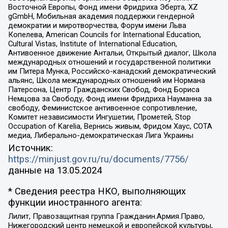
Восточной Европы, Фонд имени Фридриха Эберта, XZ
gGmbH, Мобильная академия поддержки гендерной
демократии и миротворчества, Форум имени Льва
Копелева, American Councils for International Education,
Cultural Vistas, Institute of International Education,
Антивоенное движение Антальи, Открытый диалог, Школа
международных отношений и государственной политики
им Питера Мунка, Российско-канадский демократический
альянс, Школа международных отношений им Нормана
Патерсона, Центр Гражданских Свобод, Фонд Бориса
Немцова за Свободу, Фонд имени Фридриха Науманна за
свободу, Феминистское антивоенное сопротивление,
Комитет независимости Ингушетии, Прометей, Stop
Occupation of Karelia, Вернись живым, Фридом Хаус, СОТА
медиа, Либерально-демократическая Лига Украины
Источник:
https://minjust.gov.ru/ru/documents/7756/
данные на
13.05.2024
* Сведения реестра НКО, выполняющих
функции иностранного агента:
Лилит, Правозащитная группа Гражданин.Армия.Право,
Нижегородский центр немецкой и европейской культуры,