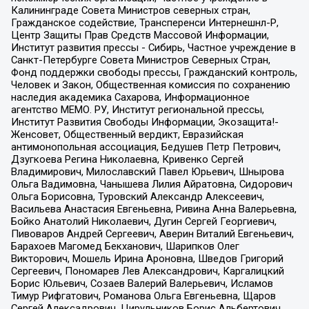
Калининграде Совета Министров северных стран,
Гражданское содействие, Трансперенси Интернешнл-Р,
Центр Защиты Прав Средств Массовой Информации,
Институт развития прессы - Сибирь, Частное учреждение в
Санкт-Петербурге Совета Министров Северных Стран,
Фонд поддержки свободы прессы, Гражданский контроль,
Человек и Закон, Общественная комиссия по сохранению
наследия академика Сахарова, Информационное
агентство МЕМО. РУ, Институт региональной прессы,
Институт Развития Свободы Информации, Экозащита!-
Женсовет, Общественный вердикт, Евразийская
антимонопольная ассоциация, Бедушев Петр Петрович,
Дзугкоева Регина Николаевна, Кривенко Сергей
Владимирович, Милославский Павел Юрьевич, Шнырова
Ольга Вадимовна, Чанышева Лилия Айратовна, Сидорович
Ольга Борисовна, Туровский Александр Алексеевич,
Васильева Анастасия Евгеньевна, Ривина Анна Валерьевна,
Бойко Анатолий Николаевич, Дугин Сергей Георгиевич,
Пивоваров Андрей Сергеевич, Аверин Виталий Евгеньевич,
Барахоев Магомед Бекханович, Шарипков Олег
Викторович, Мошель Ирина Ароновна, Шведов Григорий
Сергеевич, Пономарев Лев Александрович, Каргалицкий
Борис Юльевич, Созаев Валерий Валерьевич, Исламов
Тимур Рифгатович, Романова Ольга Евгеньевна, Щаров
Сергей Алексадрович, Цирульников Борис Альбертович,