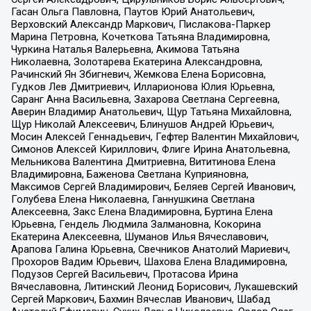
Гасан Ольга Павловна, Паутов Юрий Анатольевич,
Верховский Александр Маркович, Пислакова-Паркер
Марина Петровна, Кочеткова Татьяна Владимировна,
Чуркина Наталья Валерьевна, Акимова Татьяна
Николаевна, Золотарева Екатерина Александровна,
Рачинский Ян Збигневич, Жемкова Елена Борисовна,
Гудков Лев Дмитриевич, Илларионова Юлия Юрьевна,
Саранг Анна Васильевна, Захарова Светлана Сергеевна,
Аверин Владимир Анатольевич, Щур Татьяна Михайловна,
Щур Николай Алексеевич, Блинушов Андрей Юрьевич,
Мосин Алексей Геннадьевич, Гефтер Валентин Михайлович,
Симонов Алексей Кириллович, Флиге Ирина Анатольевна,
Мельникова Валентина Дмитриевна, Вититинова Елена
Владимировна, Баженова Светлана Куприяновна,
Максимов Сергей Владимирович, Беляев Сергей Иванович,
Голубева Елена Николаевна, Ганнушкина Светлана
Алексеевна, Закс Елена Владимировна, Буртина Елена
Юрьевна, Гендель Людмила Залмановна, Кокорина
Екатерина Алексеевна, Шуманов Илья Вячеславович,
Арапова Галина Юрьевна, Свечников Анатолий Мариевич,
Прохоров Вадим Юрьевич, Шахова Елена Владимировна,
Подузов Сергей Васильевич, Протасова Ирина
Вячеславовна, Литинский Леонид Борисович, Лукашевский
Сергей Маркович, Бахмин Вячеслав Иванович, Шабад