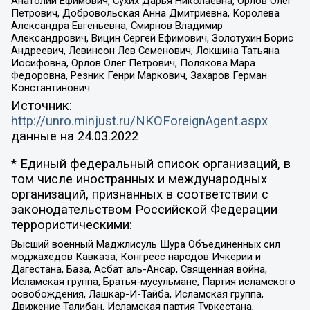
Анатолий Ефимович, Сухих Дарья Николаевна, Орлов Олег
Петрович, Добровольская Анна Дмитриевна, Королева
Александра Евгеньевна, Смирнов Владимир
Александрович, Вицин Сергей Ефимович, Золотухин Борис
Андреевич, Левинсон Лев Семенович, Локшина Татьяна
Иосифовна, Орлов Олег Петрович, Полякова Мара
Федоровна, Резник Генри Маркович, Захаров Герман
Константинович
Источник:
http://unro.minjust.ru/NKOForeignAgent.aspx
данные на
24.03.2022
* Единый федеральный список организаций, в
том числе иностранных и международных
организаций, признанных в соответствии с
законодательством Российской Федерации
террористическими:
Высший военный Маджлисуль Шура Объединенных сил
моджахедов Кавказа, Конгресс народов Ичкерии и
Дагестана, База, Асбат аль-Ансар, Священная война,
Исламская группа, Братья-мусульмане, Партия исламского
освобождения, Лашкар-И-Тайба, Исламская группа,
Движение Талибан, Исламская партия Туркестана,