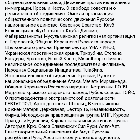
общенациональный союз, Движение против нелегальной
иммиграции, Кровь и Честь, О свободе совести и о
религиозных объединениях, Омская организация
общественного политического движения Русское
национальное единство, Северное Братство, Клуб
Болельщиков Футбольного Клуба Динамо,
Файзрахманисты, Мусульманская религиозная организация
п. Боровский, Община Коренного Русского народа
Щелковского района, Правый сектор, УНА - УНСО,
Украинская повстанческая армия, Тризуб им. Степана
Бандеры, Братство, Белый Крест, Misanthropic division,
Религиозное объединение последователей инглиизма,
Народная Социальная Инициатива, TulaSkins,
Этнополитическое объединение Русские, Русское
национальное объединение Атака, Мечеть Мирмамеда,
Община Коренного Русского народа г. Астрахани, ВОЛЯ,
Меджлис крымскотатарского народа, Рубеж Севера, ТОЙС,
О противодействии экстремистской деятельности,
РЕВТАТПОД, Артподготовка, Штольц, В честь иконы
Божией Матери Державная, Сектор 16, Независимость,
Фирма, Молодежная правозащитная группа МПГ, Курсом
Правды и Единения, Каракольская инициативная группа,
Автоград Крю, Союз Славянских Сил Руси, Алля-Аят,
Благотворительный пансионат Ак Умут, Русская
республика Русь, Арестантское уголовное единство,