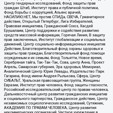
Центр гендерных исследований, Фонд защиты прав
граждан Штаб, Институт права и публичной политики,
Фонд борьбы с коррупцией, Альянс врачей,
НАСИЛИЮ.НЕТ, Мы против СПИДа, СВЕЧА, Гуманитарное
действие, Открытый Петербург, Лига Избирателей,
Правовая инициатива, Гражданский Союз, Хасдей
Ерушалаим, Центр поддержки и содействия развитию
средств массовой информации, Горячая Линия, В защиту
прав заключенных, Институт глобализации и социальных
движений, Центр социально-информационных инициатив
Действие, Благотворительный фонд охраны здоровья и
защиты прав граждан, Благотворительный фонд помощи
осужденным и их семьям, Фонд Тольятти, Новое время,
Серебряная тайга, Так-Так-Так, Сова, центр Анна, Проект
Апрель, Самарская губерния, Эра здоровья, Мемориал,
Аналитический Центр Юрия Левады, Издательство Парк
Гагарина, Фонд имени Андрея Рылькова, Сфера, Центр
СИБАЛЬТ, Уральская правозащитная группа, Женщины
Евразии, Институт прав человека, Фонд защиты гласности,
Российский исследовательский центр по правам человека,
Дальневосточный центр развития гражданских инициатив
и социального партнерства, Гражданское действие, Центр
независимых социологических исследований, Сутяжник,
АКАДЕМИЯ ПО ПРАВАМ ЧЕЛОВЕКА, Центр развития
некоммерческих организаций, Частное учреждение в