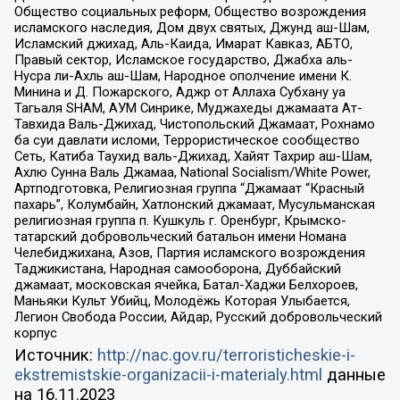
Общество социальных реформ, Общество возрождения
исламского наследия, Дом двух святых, Джунд аш-Шам,
Исламский джихад, Аль-Каида, Имарат Кавказ, АБТО,
Правый сектор, Исламское государство, Джабха аль-
Нусра ли-Ахль аш-Шам, Народное ополчение имени К.
Минина и Д. Пожарского, Аджр от Аллаха Субхану уа
Тагьаля SHAM, АУМ Синрике, Муджахеды джамаата Ат-
Тавхида Валь-Джихад, Чистопольский Джамаат, Рохнамо
ба суи давлати исломи, Террористическое сообщество
Сеть, Катиба Таухид валь-Джихад, Хайят Тахрир аш-Шам,
Ахлю Сунна Валь Джамаа, National Socialism/White Power,
Артподготовка, Религиозная группа “Джамаат “Красный
пахарь”, Колумбайн, Хатлонский джамаат, Мусульманская
религиозная группа п. Кушкуль г. Оренбург, Крымско-
татарский добровольческий батальон имени Номана
Челебиджихана, Азов, Партия исламского возрождения
Таджикистана, Народная самооборона, Дуббайский
джамаат, московская ячейка, Батал-Хаджи Белхороев,
Маньяки Культ Убийц, Молодёжь Которая Улыбается,
Легион Свобода России, Айдар, Русский добровольческий
корпус
Источник:
http://nac.gov.ru/terroristicheskie-i-
ekstremistskie-organizacii-i-materialy.html
данные
на
16.11.2023