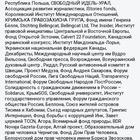
Республика Польша, СВОБОДНЫЙ ИДЕЛЬ-УРАЛ,
Ассоциация развития журналистики, IStories fonds,
Королевский Институт Международных Отношений,
КРИМСЬКА ПРАВОЗАХИСНА ГРУПА, Фонд имени Генриха
Бёлля, Stichting Bellingcat, Bellingcat Ltd, The Insider, Институт
правовой инициативы Центральной и Восточной Европы,
Фонд Открытой Эстонии, Calvert 22 Foundation, Канадский
украинский конгресс, Институт Макдональда-Лорье,
Украинская национальная федерация Канады,
Декабристы, Международный научный центр им Вудро
Вильсона, Свободная пресса, Возрождение, Всеукраинский
духовный центр , Риддл, Русский антивоенный комитет в
Швеции, Проект Медуза, Фонд Андрея Сахарова, Форум
свободной России, Лига Свободных Наций, Transparеncy
International, Форум Свободных Народов ПостРоссии,
Солидарность с гражданским движением в России –
Solidarus, КрымSOS, Свободный университет, Институт
государственного управления, Форум гражданского
общества Россия, Беллона, Союз жителей островов
Тисима и Хабомаи, Съезд народных депутатов, Гринпис
Интернешнл, Фонд борьбы с коррупцией Инк, Завет
церквей TCCN, Агора, Всемирный фонд природы, BDR
Novaja Gazeta-Europe, Алтай проект, Образовательный дом
прав человека Чернигов, Фонд Дом Прав Человека,
Белорусский дом прав человека имени Бориса Звозскова,