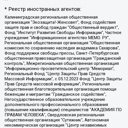
* Реестр иностранных агентов:
Калининградская региональная общественная организация "Экозащита!-Женсовет", Фонд содействия защите прав и свобод граждан "Общественный вердикт", Фонд "Институт Развития Свободы Информации", Частное учреждение "Информационное агентство МЕМО. РУ", Региональная общественная организация "Общественная комиссия по сохранению наследия академика Сахарова", Фонд поддержки свободы прессы, Санкт-Петербургская общественная правозащитная организация "Гражданский контроль", Межрегиональная общественная организация "Информационно-просветительский центр "Мемориал", Региональный Фонд "Центр Защиты Прав Средств Массовой Информации", с 05.12.2023 Фонд "Центр Защиты Прав Средств массовой информации", Региональная общественная благотворительная организация помощи беженцам и мигрантам "Гражданское содействие", Негосударственное образовательное учреждение дополнительного профессионального образования (повышение квалификации) специалистов "АКАДЕМИЯ ПО ПРАВАМ ЧЕЛОВЕКА", Свердловская региональная общественная организация "Сутяжник", Автономная некоммерческая организация "Центр независимых социологических исследований", Союз общественных объединений "Российский исследовательский центр по правам человека", Региональное общественное учреждение научно-информационный центр "МЕМОРИАЛ", Некоммерческая организация "Фонд защиты гласности", Автономная некоммерческая организация "Институт прав человека", Городская общественная организация "Екатеринбургское общество "МЕМОРИАЛ", Городская общественная организация "Рязанское историко-просветительское и правозащитное общество "Мемориал" (Рязанский Мемориал), Челябинский региональный орган общественной самодеятельности – женское общественное объединение "Женщины Евразии", Челябинский региональный орган общественной самодеятельности "Уральская правозащитная группа", Фонд содействия защите здоровья и социальной справедливости имени Андрея Рылькова, Автономная Некоммерческая Организация "Аналитический Центр Юрия Левады", Автономная некоммерческая организация социальной поддержки населения "Проект Апрель", Региональная общественная организация помощи женщинам и детям, находящимся в кризисной ситуации "Информационно-методический центр "Анна", Фонд содействия развитию массовых коммуникаций и правовому просвещению "Так-так-Так", Фонд содействия устойчивому развитию "Серебряная тайга", Свердловский региональный общественный фонд социальных проектов "Новое время", "Idel.Реалии", Кавказ.Реалии, Крым.Реалии, Телеканал Настоящее Время, Татаро-башкирская служба Радио Свобода (Azatliq Radiosi), Радио Свободная Европа/Радио Свобода (PCE/PC), "Сибирь.Реалии", "Фактограф", Благотворительный фонд помощи осужденным и их семьям, Автономная некоммерческая организация "Институт глобализации и социальных движений", Фонд "В защиту прав заключенных", Частное учреждение "Центр поддержки и содействия развитию средств массовой информации", Пензенский региональный общественный благотворительный фонд "Гражданский союз", "Север.Реалии", Некоммерческая организация Фонд "Правовая инициатива", Общество с ограниченной ответственностью "Радио Свободная Европа/Радио Свобода", Чешское информационное агентство "MEDIUM-ORIENT", Красноярская региональная общественная организация "Мы против СПИДа", Камалягин Денис Николаевич, Маркелов Сергей Евгеньевич, Пономарев Лев Александрович, Савицкая Людмила Алексеевна, Автономная некоммерческая организация "Центр по работе с проблемой насилия "НАСИЛИЮ.НЕТ", Межрегиональный профессиональный союз работников здравоохранения "Альянс врачей", Юридическое лицо, зарегистрированное в Латвийской Республике, SIA "Medusa Project" (регистрационный номер 40103797863, дата регистрации 10.06.2014), Некоммерческая организация "Фонд по борьбе с коррупцией", Автономная некоммерческая организация "Институт права и публичной политики", Баданин Роман Сергеевич, Гликин Максим Александрович, Железнова Мария Михайловна, Лукьянова Юлия Сергеевна, Маетная Елизавета Витальевна, Маняхин Петр Борисович, Чуракова Ольга Владимировна, Ярош Юлия Петровна, Юридическое лицо "The Insider SIA", зарегистрированное в Риге, Латвийская Республика (дата регистрации 26.06.2015), являющееся администратором доменного имени интернет-издания "The Insider SIA", https://theins.ru, Постернак Алексей Евгеньевич, Рубин Михаил Аркадьевич, Анин Роман Александрович, Юридическое лицо Istories fonds, зарегистрированное в Латвийской Республике (регистрационный номер 50008295751, дата регистрации 24.02.2020), Великовский Дмитрий Александрович, Долинина Ирина Николаевна, Мароховская Алеся Алексеевна, Шлейнов Роман Юрьевич, Шмагун Олеся Валентиновна, Общество с ограниченной ответственностью "Альтаир 2021", Общество с ограниченной ответственностью "Вега 2021", Общество с ограниченной ответственностью "Главный редактор 2021", Общество с ограниченной ответственностью "Ромашки монолит", Важенков Артем Валерьевич, Ивановская областная общественная организация "Центр гендерных исследований", Гурман Юрий Альбертович, Медиапроект "ОВД-Инфо", Егоров Владимир Владимирович, Жилинский Владимир Александрович, Общество с ограниченной ответственностью "ЗП", Иванова София Юрьевна, Карезина Инна Павловна, Кильтау Екатерина Викторовна, Петров Алексей Викторович, Пискунов Сергей Евгеньевич, Смирнов Сергей Сергеевич, Тихонов Михаил Сергеевич, Общество с ограниченной ответственностью "ЖУРНАЛИСТ-ИНОСТРАННЫЙ АГЕНТ", Арапова Галина Юрьевна, Вольтская Татьяна Анатольевна, Американская компания "Mason G.E.S. Anonymous Foundation" (США), являющаяся владельцем интернет-издания https://mnews.world/, Компания "Stichting Bellingcat", зарегистрированная в Нидерландах (дата регистрации 11.07.2018), Захаров Андрей Вячеславович, Клепиковская Екатерина Дмитриевна, Общество с ограниченной ответственностью "МЕМО", Перл Роман Александрович, Симонов Евгений Алексеевич, Соловьева Елена Анатольевна, Сотников Даниил Владимирович, Сурначева Елизавета Дмитриевна, Автономная некоммерческая организация по защите прав человека и информированию населения "Якутия – Наше Мнение", Общество с ограниченной ответственностью "Москоу диджитал медиа", с 26.01.2023 Общество с ограниченной ответственностью "Чайка Белые сады", Ветошкина Валерия Валерьевна, Заговора Максим Александрович, Межрегиональное общественное движение "Российская ЛГБТ - сеть", Оленичев Максим Владимирович, Павлов Иван Юрьевич, Скворцова Елена Сергеевна, Общество с ограниченной ответственностью "Как бы инагент", Кочетков Игорь Викторович, Общество с ограниченной ответственностью "Честные выборы", Еланчик Олег Александрович, Общество с ограниченной ответственностью "Нобелевский призыв", Гималова Регина Эмилевна, Григорьев Андрей Валерьевич, Григорьева Алина Александровна, Ассоциация по содействию защите прав призывников, альтернативнослужащих и военнослужащих "Правозащитная группа "Гражданин.Армия.Право", Хисамова Регина Фаритовна, Автономная некоммерческая организация по реализации социально-правовых программ "Лилит", Дальневосточное общественное движение "Маяк", Санкт-Петербургская ЛГБТ-инициативная группа "Выход", Инициативная группа ЛГБТ+ "Реверс", Алексеев Андрей Викторович, Бекбулатова Таисия Львовна, Беляев Иван Михайлович, Владыкина Елена Сергеевна, Гельман Марат Александрович, Никульшина Вероника Юрьевна, Толоконникова Надежда Андреевна, Шендерович Виктор Анатольевич, Общество с ограниченной ответственностью "Данное сообщение", Общество с ограниченной ответственностью Издательский дом "Новая глава", Айнбиндер Александра Александровна, Московский комьюнити-центр для ЛГБТ+инициатив, Благотворительный фонд развития филантропии, Deutsche Welle (Германия, Kurt-Schumacher-Strasse 3, 53113 Bonn), Борзунова Мария Михайловна, Воробьев Виктор Викторович, Голубева Анна Львовна, Константинова Алла Михайловна, Малкова Ирина Владимировна, Мурадов Мурад Абдулгалимович, Осетинская Елизавета Николаевна, Понасенков Евгений Николаевич, Ганапольский Матвей Юрьевич, Киселев Евгений Алексеевич, Борухович Ирина Григорьевна, Дремин Иван Тимофеевич, Дубровский Дмитрий Викторович, Красноярская региональная общественная организация поддержки и развития альтернативных образовательных технологий и межкультурных коммуникаций "ИНТЕРРА", Маяковская Екатерина Алексеевна, Фейгин Марк Захарович, Филимонов Андрей Викторович, Дзугкоева Регина Николаевна, Доброхотов Роман Александрович, Дудь Юрий Александрович, Елкин Сергей Владимирович, Кругликов Кирилл Игоревич, Сабунаева Мария Леонидовна, Семенов Алексей Владимирович, Шаинян Карен Багратович, Шульман Екатерина Михайловна, Асафьев Артур Валерьевич, Вахштайн Виктор Семенович, Венедиктов Алексей Алексеевич, Лушникова Екатерина Евгеньевна, Волков Леонид Михайлович, Невзоров Александр Глебович, Пархоменко Сергей Борисович, Сироткин Ярослав Николаевич, Кара-Мурза Владимир Владимирович, Баранова Наталья Владимировна, Гозман Леонид Яковлевич, Кагарлицкий Борис Юльевич, Климарев Михаил Валерьевич, Милов Владимир Станиславович, Автономная некоммерческая организация Краснодарский центр современного искусства "Типография", Моргенштерн Алишер Тагирович, Соболь Любовь Эдуардовна, Общество с ограниченной ответственностью "ЛИЗА НОРМ", Каспаров Гарри Кимович, Ходорковский Михаил Борисович, Общество с ограниченной ответственностью "Апрельские тезисы", Данилович Ирина Брониславовна, Кашин Олег Владимирович, Петров Николай Владимирович, Пивоваров Алексей Владимирович, Соколов Михаил Владимирович, Цветкова Юлия Владимировна, Чичваркин Евгений Александрович, Комитет против пыток/Команда против пыток, Общество с ограниченной ответственностью "Первый научный", Общество с ограниченной ответственностью "Вертолет и ко", Белоцерковская Вероника Борисовна, Кац Максим Евгеньевич, Лазарева Татьяна Юрьевна, Шаведдинов Руслан Табризович, Яшин Илья Валерьевич, Общество с ограниченной ответственностью "Иноагент ААВ", Алешковский Дмитрий Петрович, Альбац Евгения Марковна, Быков Дмитрий Львович, Галямина Юлия Евгеньевна, Лойко Сергей Леонидович, Мартынов Кирилл Константинович, Медведев Сергей Александрович, Крашенинников Федор Геннадиевич, Гордеева Катерина Вл