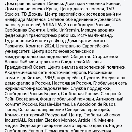
Дом прав человека Тбилиси, Дом прав человека Ереван,
Дом прав человека Крым, Центр дикого лосося, TVR
Studios, ТВ Дождь, Центр европейских исследований им
Вилфрида Мартенса, Сетевое объединение журналистов
расследователей, АЛЛАТРА, За свободную Россию,
Свободная Бурятия, Uralic, UnKremlin, Международная
федерация транспортных рабочих, ИстЧам Финланд,
Гудзоновский институт, Фонд Демократического
Развития, Комитет-2024, Центрально-Европейский
университет, Центр восточноевропейских и
международных исследований, Общество Сторожевой
башни, Библии и трактатов Свидетелей Иеговы,
Гражданский Совет, Центр анализа европейской политики,
Академическая сеть Восточная Европа, Российский
комитет действия, РЭНД корпорейшн, Русская Америка за
демократию в России, Настоящая Россия, Глобальная сеть
журналистов-расследователей, Служба поддержки,
Свободная Россия Берлин, Свободная Россия Северный
Рейн-Вестфалия, Фонд глобальной помощи, Антивоенный
комитет России, Russie-Libertes, La Asocicion de Rusos
Libres, Союз за возвращение Северных территорий,
Крымскотатарский Ресурсный Центр, Глобальный союз
IndustriALL, Russian Election Monitor, Article 19, Мнение
медиа, Федерация анархического черного креста, Радио
Свободная Европа, Германское общество изучения