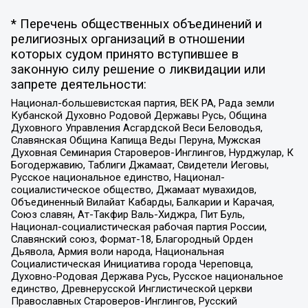
* Перечень общественных объединений и
религиозных организаций в отношении
которых судом принято вступившее в
законную силу решение о ликвидации или
запрете деятельности:
Национал-большевистская партия, ВЕК РА, Рада земли
Кубанской Духовно Родовой Державы Русь, Община
Духовного Управления Асгардской Веси Беловодья,
Славянская Община Капища Веды Перуна, Мужская
Духовная Семинария Староверов-Инглингов, Нурджулар, К
Богодержавию, Таблиги Джамаат, Свидетели Иеговы,
Русское национальное единство, Национал-
социалистическое общество, Джамаат мувахидов,
Объединенный Вилайат Кабарды, Балкарии и Карачая,
Союз славян, Ат-Такфир Валь-Хиджра, Пит Буль,
Национал-социалистическая рабочая партия России,
Славянский союз, Формат-18, Благородный Орден
Дьявола, Армия воли народа, Национальная
Социалистическая Инициатива города Череповца,
Духовно-Родовая Держава Русь, Русское национальное
единство, Древнерусской Инглистической церкви
Православных Староверов-Инглингов, Русский