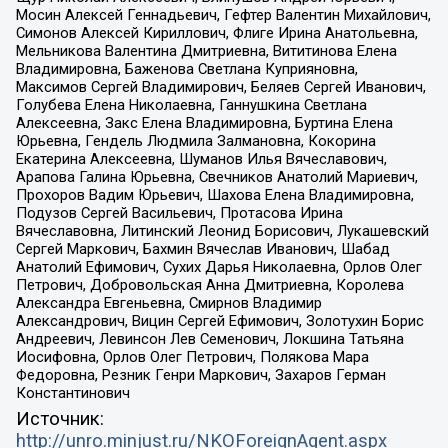
Мосин Алексей Геннадьевич, Гефтер Валентин Михайлович,
Симонов Алексей Кириллович, Флиге Ирина Анатольевна,
Мельникова Валентина Дмитриевна, Вититинова Елена
Владимировна, Баженова Светлана Куприяновна,
Максимов Сергей Владимирович, Беляев Сергей Иванович,
Голубева Елена Николаевна, Ганнушкина Светлана
Алексеевна, Закс Елена Владимировна, Буртина Елена
Юрьевна, Гендель Людмила Залмановна, Кокорина
Екатерина Алексеевна, Шуманов Илья Вячеславович,
Арапова Галина Юрьевна, Свечников Анатолий Мариевич,
Прохоров Вадим Юрьевич, Шахова Елена Владимировна,
Подузов Сергей Васильевич, Протасова Ирина
Вячеславовна, Литинский Леонид Борисович, Лукашевский
Сергей Маркович, Бахмин Вячеслав Иванович, Шабад
Анатолий Ефимович, Сухих Дарья Николаевна, Орлов Олег
Петрович, Добровольская Анна Дмитриевна, Королева
Александра Евгеньевна, Смирнов Владимир
Александрович, Вицин Сергей Ефимович, Золотухин Борис
Андреевич, Левинсон Лев Семенович, Локшина Татьяна
Иосифовна, Орлов Олег Петрович, Полякова Мара
Федоровна, Резник Генри Маркович, Захаров Герман
Константинович
Источник:
http://unro.minjust.ru/NKOForeignAgent.aspx