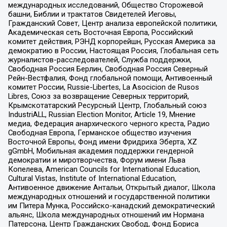
международных исследований, Общество Сторожевой
башни, Библии и трактатов Свидетелей Иеговы,
Гражданский Совет, Центр анализа европейской политики,
Академическая сеть Восточная Европа, Российский
комитет действия, РЭНД корпорейшн, Русская Америка за
демократию в России, Настоящая Россия, Глобальная сеть
журналистов-расследователей, Служба поддержки,
Свободная Россия Берлин, Свободная Россия Северный
Рейн-Вестфалия, Фонд глобальной помощи, Антивоенный
комитет России, Russie-Libertes, La Asocicion de Rusos
Libres, Союз за возвращение Северных территорий,
Крымскотатарский Ресурсный Центр, Глобальный союз
IndustriALL, Russian Election Monitor, Article 19, Мнение
медиа, Федерация анархического черного креста, Радио
Свободная Европа, Германское общество изучения
Восточной Европы, Фонд имени Фридриха Эберта, XZ
gGmbH, Мобильная академия поддержки гендерной
демократии и миротворчества, Форум имени Льва
Копелева, American Councils for International Education,
Cultural Vistas, Institute of International Education,
Антивоенное движение Антальи, Открытый диалог, Школа
международных отношений и государственной политики
им Питера Мунка, Российско-канадский демократический
альянс, Школа международных отношений им Нормана
Патерсона, Центр Гражданских Свобод, Фонд Бориса