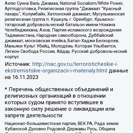
Ахлю Сунна Валь Джамаа, National Socialism/White Power,
Артподготовка, Религиозная группа “Джамаат “Красный
пахарь”, Колумбайн, Хатлонский джамаат, Мусульманская
религиозная группа п. Кушкуль г. Оренбург, Крымско-
татарский добровольческий батальон имени Номана
Челебиджихана, Азов, Партия исламского возрождения
Таджикистана, Народная самооборона, Дуббайский
джамаат, московская ячейка, Батал-Хаджи Белхороев,
Маньяки Культ Убийц, Молодёжь Которая Улыбается,
Легион Свобода России, Айдар, Русский добровольческий
корпус
Источник:
http://nac.gov.ru/terroristicheskie-i-
ekstremistskie-organizacii-i-materialy.html
данные
на
16.11.2023
* Перечень общественных объединений и
религиозных организаций в отношении
которых судом принято вступившее в
законную силу решение о ликвидации или
запрете деятельности:
Национал-большевистская партия, ВЕК РА, Рада земли
Кубанской Духовно Родовой Державы Русь, Община