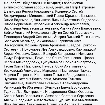
Женсовет, Общественный вердикт, Евразийская
антимонопольная ассоциация, Бедушев Петр Петрович,
Дзугкоева Регина Николаевна, Кривенко Сергей
Владимирович, Милославский Павел Юрьевич, Шнырова
Ольга Вадимовна, Чанышева Лилия Айратовна, Сидорович
Ольга Борисовна, Туровский Александр Алексеевич,
Васильева Анастасия Евгеньевна, Ривина Анна Валерьевна,
Бойко Анатолий Николаевич, Дугин Сергей Георгиевич,
Пивоваров Андрей Сергеевич, Аверин Виталий Евгеньевич,
Барахоев Магомед Бекханович, Шарипков Олег
Викторович, Мошель Ирина Ароновна, Шведов Григорий
Сергеевич, Пономарев Лев Александрович, Каргалицкий
Борис Юльевич, Созаев Валерий Валерьевич, Исламов
Тимур Рифгатович, Романова Ольга Евгеньевна, Щаров
Сергей Алексадрович, Цирульников Борис Альбертович,
Гасан Ольга Павловна, Паутов Юрий Анатольевич,
Верховский Александр Маркович, Пислакова-Паркер
Марина Петровна, Кочеткова Татьяна Владимировна,
Чуркина Наталья Валерьевна, Акимова Татьяна
Николаевна, Золотарева Екатерина Александровна,
Рачинский Ян Збигневич, Жемкова Елена Борисовна,
Гудков Лев Дмитриевич, Илларионова Юлия Юрьевна,
Саранг Анна Васильевна, Захарова Светлана Сергеевна,
Аверин Владимир Анатольевич, Щур Татьяна Михайловна,
Щур Николай Алексеевич, Блинушов Андрей Юрьевич,