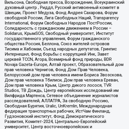
Вильсона, Свободная пресса, Возрождение, Всеукраинский
духовный центр , Риддл, Русский антивоенный комитет в
Швеции, Проект Медуза, Фонд Андрея Сахарова, Форум
свободной России, Лига Свободных Наций, Transparеncy
International, Форум Свободных Народов ПостРоссии,
Солидарность с гражданским движением в России –
Solidarus, КрымSOS, Свободный университет, Институт
государственного управления, Форум гражданского
общества Россия, Беллона, Союз жителей островов
Тисима и Хабомаи, Съезд народных депутатов, Гринпис
Интернешнл, Фонд борьбы с коррупцией Инк, Завет
церквей TCCN, Агора, Всемирный фонд природы, BDR
Novaja Gazeta-Europe, Алтай проект, Образовательный дом
прав человека Чернигов, Фонд Дом Прав Человека,
Белорусский дом прав человека имени Бориса Звозскова,
Дом прав человека Тбилиси, Дом прав человека Ереван,
Дом прав человека Крым, Центр дикого лосося, TVR
Studios, ТВ Дождь, Центр европейских исследований им
Вилфрида Мартенса, Сетевое объединение журналистов
расследователей, АЛЛАТРА, За свободную Россию,
Свободная Бурятия, Uralic, UnKremlin, Международная
федерация транспортных рабочих, ИстЧам Финланд,
Гудзоновский институт, Фонд Демократического
Развития, Комитет-2024, Центрально-Европейский
университет, Центр восточноевропейских и