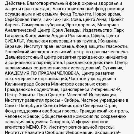
Действие, Благотворительный фонд охраны здоровья и
защиты прав граждан, Благотворительный фонд помощи
осужденным и их семьям, Фонд Тольятти, Новое время,
Серебряная тайга, Так-Так-Так, Сова, центр Анна, Проект
Апрель, Самарская губерния, Эра здоровья, Мемориал,
Аналитический Центр Юрия Левады, Издательство Парк
Гагарина, Фонд имени Андрея Рылькова, Сфера, Центр
СИБАЛЬТ, Уральская правозащитная группа, Женщины
Евразии, Институт прав человека, Фонд защиты гласности,
Российский исследовательский центр по правам человека,
Дальневосточный центр развития гражданских инициатив
и социального партнерства, Гражданское действие, Центр
независимых социологических исследований, Сутяжник,
АКАДЕМИЯ ПО ПРАВАМ ЧЕЛОВЕКА, Центр развития
некоммерческих организаций, Частное учреждение в
Калининграде Совета Министров северных стран,
Гражданское содействие, Трансперенси Интернешнл-Р,
Центр Защиты Прав Средств Массовой Информации,
Институт развития прессы - Сибирь, Частное учреждение в
Санкт-Петербурге Совета Министров Северных Стран,
Фонд поддержки свободы прессы, Гражданский контроль,
Человек и Закон, Общественная комиссия по сохранению
наследия академика Сахарова, Информационное
агентство МЕМО. РУ, Институт региональной прессы,
Институт Развития Свободы Информации, Экозащита!-