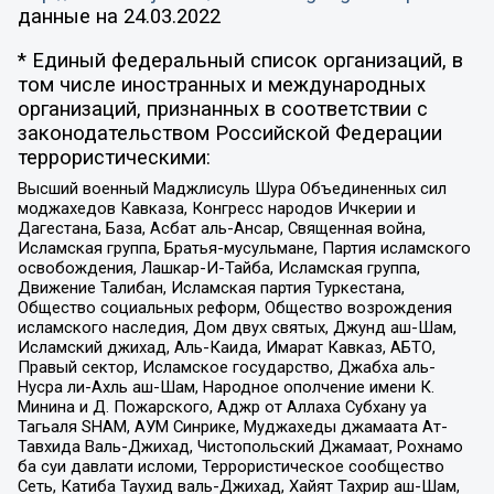
данные на
24.03.2022
* Единый федеральный список организаций, в
том числе иностранных и международных
организаций, признанных в соответствии с
законодательством Российской Федерации
террористическими:
Высший военный Маджлисуль Шура Объединенных сил
моджахедов Кавказа, Конгресс народов Ичкерии и
Дагестана, База, Асбат аль-Ансар, Священная война,
Исламская группа, Братья-мусульмане, Партия исламского
освобождения, Лашкар-И-Тайба, Исламская группа,
Движение Талибан, Исламская партия Туркестана,
Общество социальных реформ, Общество возрождения
исламского наследия, Дом двух святых, Джунд аш-Шам,
Исламский джихад, Аль-Каида, Имарат Кавказ, АБТО,
Правый сектор, Исламское государство, Джабха аль-
Нусра ли-Ахль аш-Шам, Народное ополчение имени К.
Минина и Д. Пожарского, Аджр от Аллаха Субхану уа
Тагьаля SHAM, АУМ Синрике, Муджахеды джамаата Ат-
Тавхида Валь-Джихад, Чистопольский Джамаат, Рохнамо
ба суи давлати исломи, Террористическое сообщество
Сеть, Катиба Таухид валь-Джихад, Хайят Тахрир аш-Шам,