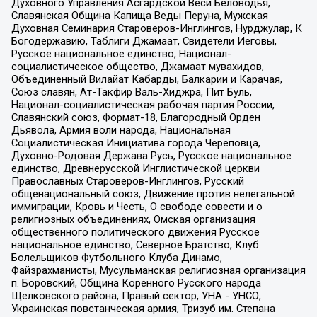
Духовного Управления Асгардской Веси Беловодья,
Славянская Община Капища Веды Перуна, Мужская
Духовная Семинария Староверов-Инглингов, Нурджулар, К
Богодержавию, Таблиги Джамаат, Свидетели Иеговы,
Русское национальное единство, Национал-
социалистическое общество, Джамаат мувахидов,
Объединенный Вилайат Кабарды, Балкарии и Карачая,
Союз славян, Ат-Такфир Валь-Хиджра, Пит Буль,
Национал-социалистическая рабочая партия России,
Славянский союз, Формат-18, Благородный Орден
Дьявола, Армия воли народа, Национальная
Социалистическая Инициатива города Череповца,
Духовно-Родовая Держава Русь, Русское национальное
единство, Древнерусской Инглистической церкви
Православных Староверов-Инглингов, Русский
общенациональный союз, Движение против нелегальной
иммиграции, Кровь и Честь, О свободе совести и о
религиозных объединениях, Омская организация
общественного политического движения Русское
национальное единство, Северное Братство, Клуб
Болельщиков Футбольного Клуба Динамо,
Файзрахманисты, Мусульманская религиозная организация
п. Боровский, Община Коренного Русского народа
Щелковского района, Правый сектор, УНА - УНСО,
Украинская повстанческая армия, Тризуб им. Степана