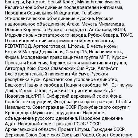
Бандеры, Братство, Белый Крест, Misanthropic division,
Религиозное объединение последователей инглиизма,
Народная Социальная Инициатива, TulaSkins,
Этнополитическое объединение Русские, Русское
национальное объединение Атака, Мечеть Мирмамеда,
Община Коренного Русского народа г. Астрахани, ВОЛЯ,
Меджлис крымскотатарского народа, Рубеж Севера, ТОЙС,
О противодействии экстремистской деятельности,
РЕВТАТПОД, Артподготовка, Штольц, В честь иконы
Божией Матери Державная, Сектор 16, Независимость,
Фирма, Молодежная правозащитная группа МПГ, Курсом
Правды и Единения, Каракольская инициативная группа,
Автоград Крю, Союз Славянских Сил Руси, Алля-Аят,
Благотворительный пансионат Ак Умут, Русская
республика Русь, Арестантское уголовное единство,
Башкорт, Нация и свобода, Нация и свобода, W.H.С., Фалунь
Дафа, Иртыш Ultras, Русский Патриотический клуб-
Новокузнецк/РПК, Сибирский державный союз, Фонд
борьбы с коррупцией, Фонд защиты прав граждан, Штабы
Навального, Совет граждан СССР Прикубанского округа г.
Краснодара, Мужское государство, Народное
объединение русского движения, Народное движение
Адат, Народный совет граждан РСФСР СССР
Архангельской области, Проект Штурм, Граждане СССР,
Держава Союз Советских Светлых Родов, Совет Советских