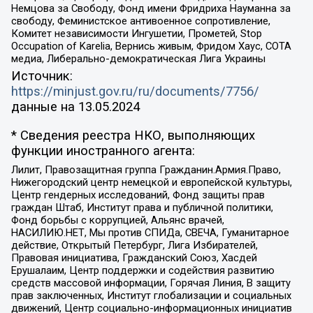
Немцова за Свободу, Фонд имени Фридриха Науманна за
свободу, Феминистское антивоенное сопротивление,
Комитет независимости Ингушетии, Прометей, Stop
Occupation of Karelia, Вернись живым, Фридом Хаус, СОТА
медиа, Либерально-демократическая Лига Украины
Источник:
https://minjust.gov.ru/ru/documents/7756/
данные на
13.05.2024
* Сведения реестра НКО, выполняющих
функции иностранного агента:
Лилит, Правозащитная группа Гражданин.Армия.Право,
Нижегородский центр немецкой и европейской культуры,
Центр гендерных исследований, Фонд защиты прав
граждан Штаб, Институт права и публичной политики,
Фонд борьбы с коррупцией, Альянс врачей,
НАСИЛИЮ.НЕТ, Мы против СПИДа, СВЕЧА, Гуманитарное
действие, Открытый Петербург, Лига Избирателей,
Правовая инициатива, Гражданский Союз, Хасдей
Ерушалаим, Центр поддержки и содействия развитию
средств массовой информации, Горячая Линия, В защиту
прав заключенных, Институт глобализации и социальных
движений, Центр социально-информационных инициатив