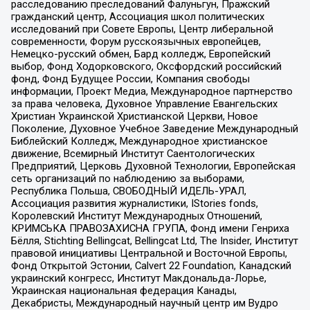
расследованию преследований Фалуньгун, Пражский
гражданский центр, Ассоциация школ политических
исследований при Совете Европы, Центр либеральной
современности, Форум русскоязычных европейцев,
Немецко-русский обмен, Бард колледж, Европейский
выбор, Фонд Ходорковского, Оксфордский российский
фонд, Фонд Будущее России, Компания свободы
информации, Проект Медиа, Международное партнерство
за права человека, Духовное Управление Евангельских
Христиан Украинской Христианской Церкви, Новое
Поколение, Духовное Учебное Заведение Международный
Библейский Колледж, Международное христианское
движение, Всемирный Институт Саентологических
Предприятий, Церковь Духовной Технологии, Европейская
сеть организаций по наблюдению за выборами,
Республика Польша, СВОБОДНЫЙ ИДЕЛЬ-УРАЛ,
Ассоциация развития журналистики, IStories fonds,
Королевский Институт Международных Отношений,
КРИМСЬКА ПРАВОЗАХИСНА ГРУПА, Фонд имени Генриха
Бёлля, Stichting Bellingcat, Bellingcat Ltd, The Insider, Институт
правовой инициативы Центральной и Восточной Европы,
Фонд Открытой Эстонии, Calvert 22 Foundation, Канадский
украинский конгресс, Институт Макдональда-Лорье,
Украинская национальная федерация Канады,
Декабристы, Международный научный центр им Вудро