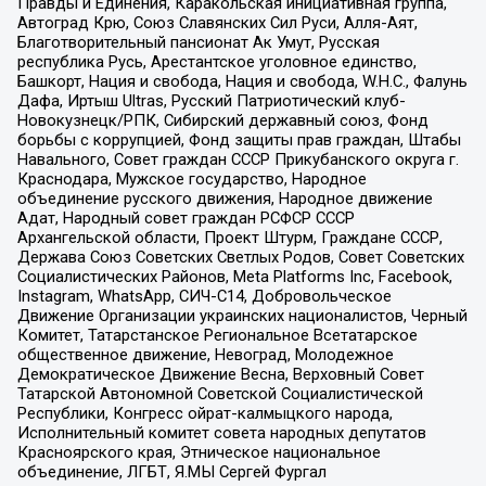
Правды и Единения, Каракольская инициативная группа,
Автоград Крю, Союз Славянских Сил Руси, Алля-Аят,
Благотворительный пансионат Ак Умут, Русская
республика Русь, Арестантское уголовное единство,
Башкорт, Нация и свобода, Нация и свобода, W.H.С., Фалунь
Дафа, Иртыш Ultras, Русский Патриотический клуб-
Новокузнецк/РПК, Сибирский державный союз, Фонд
борьбы с коррупцией, Фонд защиты прав граждан, Штабы
Навального, Совет граждан СССР Прикубанского округа г.
Краснодара, Мужское государство, Народное
объединение русского движения, Народное движение
Адат, Народный совет граждан РСФСР СССР
Архангельской области, Проект Штурм, Граждане СССР,
Держава Союз Советских Светлых Родов, Совет Советских
Социалистических Районов, Meta Platforms Inc, Facebook,
Instagram, WhatsApp, СИЧ-С14, Добровольческое
Движение Организации украинских националистов, Черный
Комитет, Татарстанское Региональное Всетатарское
общественное движение, Невоград, Молодежное
Демократическое Движение Весна, Верховный Совет
Татарской Автономной Советской Социалистической
Республики, Конгресс ойрат-калмыцкого народа,
Исполнительный комитет совета народных депутатов
Красноярского края, Этническое национальное
объединение, ЛГБТ, Я.МЫ Сергей Фургал