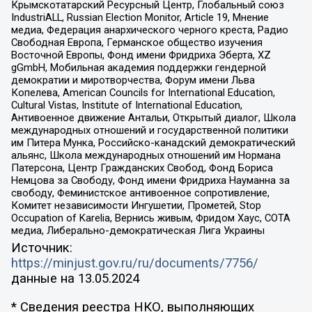
Крымскотатарский Ресурсный Центр, Глобальный союз
IndustriALL, Russian Election Monitor, Article 19, Мнение
медиа, Федерация анархического черного креста, Радио
Свободная Европа, Германское общество изучения
Восточной Европы, Фонд имени Фридриха Эберта, XZ
gGmbH, Мобильная академия поддержки гендерной
демократии и миротворчества, Форум имени Льва
Копелева, American Councils for International Education,
Cultural Vistas, Institute of International Education,
Антивоенное движение Антальи, Открытый диалог, Школа
международных отношений и государственной политики
им Питера Мунка, Российско-канадский демократический
альянс, Школа международных отношений им Нормана
Патерсона, Центр Гражданских Свобод, Фонд Бориса
Немцова за Свободу, Фонд имени Фридриха Науманна за
свободу, Феминистское антивоенное сопротивление,
Комитет независимости Ингушетии, Прометей, Stop
Occupation of Karelia, Вернись живым, Фридом Хаус, СОТА
медиа, Либерально-демократическая Лига Украины
Источник:
https://minjust.gov.ru/ru/documents/7756/
данные на
13.05.2024
* Сведения реестра НКО, выполняющих