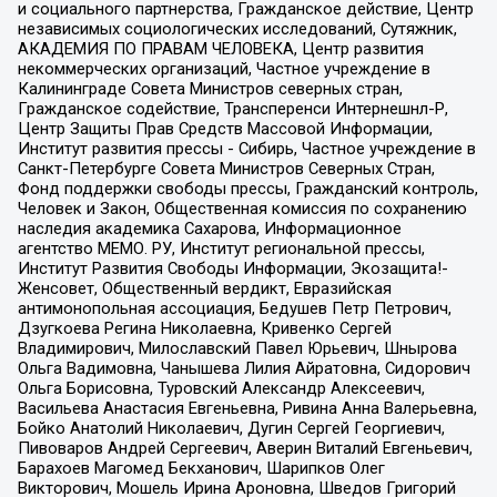
и социального партнерства, Гражданское действие, Центр
независимых социологических исследований, Сутяжник,
АКАДЕМИЯ ПО ПРАВАМ ЧЕЛОВЕКА, Центр развития
некоммерческих организаций, Частное учреждение в
Калининграде Совета Министров северных стран,
Гражданское содействие, Трансперенси Интернешнл-Р,
Центр Защиты Прав Средств Массовой Информации,
Институт развития прессы - Сибирь, Частное учреждение в
Санкт-Петербурге Совета Министров Северных Стран,
Фонд поддержки свободы прессы, Гражданский контроль,
Человек и Закон, Общественная комиссия по сохранению
наследия академика Сахарова, Информационное
агентство МЕМО. РУ, Институт региональной прессы,
Институт Развития Свободы Информации, Экозащита!-
Женсовет, Общественный вердикт, Евразийская
антимонопольная ассоциация, Бедушев Петр Петрович,
Дзугкоева Регина Николаевна, Кривенко Сергей
Владимирович, Милославский Павел Юрьевич, Шнырова
Ольга Вадимовна, Чанышева Лилия Айратовна, Сидорович
Ольга Борисовна, Туровский Александр Алексеевич,
Васильева Анастасия Евгеньевна, Ривина Анна Валерьевна,
Бойко Анатолий Николаевич, Дугин Сергей Георгиевич,
Пивоваров Андрей Сергеевич, Аверин Виталий Евгеньевич,
Барахоев Магомед Бекханович, Шарипков Олег
Викторович, Мошель Ирина Ароновна, Шведов Григорий