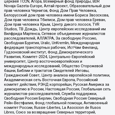
церквей TCCN, Агора, Всемирный фонд природы, BDR
Novaja Gazeta-Europe, Алтай проект, Образовательный дом
прав человека Чернигов, Фонд Дом Прав Человека,
Белорусский дом прав человека имени Бориса Звозскова,
Дом прав человека Тбилиси, Дом прав человека Ереван,
Дом прав человека Крым, Центр дикого лосося, TVR
Studios, ТВ Дождь, Центр европейских исследований им
Вилфрида Мартенса, Сетевое объединение журналистов
расследователей, АЛЛАТРА, За свободную Россию,
Свободная Бурятия, Uralic, UnKremlin, Международная
федерация транспортных рабочих, ИстЧам Финланд,
Гудзоновский институт, Фонд Демократического
Развития, Комитет-2024, Центрально-Европейский
университет, Центр восточноевропейских и
международных исследований, Общество Сторожевой
башни, Библии и трактатов Свидетелей Иеговы,
Гражданский Совет, Центр анализа европейской политики,
Академическая сеть Восточная Европа, Российский
комитет действия, РЭНД корпорейшн, Русская Америка за
демократию в России, Настоящая Россия, Глобальная сеть
журналистов-расследователей, Служба поддержки,
Свободная Россия Берлин, Свободная Россия Северный
Рейн-Вестфалия, Фонд глобальной помощи, Антивоенный
комитет России, Russie-Libertes, La Asocicion de Rusos
Libres, Союз за возвращение Северных территорий,