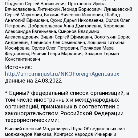
Подузов Сергей Васильевич, Протасова Ирина
Вячеславовна, Литинский Леонид Борисович, Лукашевский
Сергей Маркович, Бахмин Вячеслав Иванович, Шабад
Анатолий Ефимович, Сухих Дарья Николаевна, Орлов Олег
Петрович, Добровольская Анна Дмитриевна, Королева
Александра Евгеньевна, Смирнов Владимир
Александрович, Вицин Сергей Ефимович, Золотухин Борис
Андреевич, Левинсон Лев Семенович, Локшина Татьяна
Иосифовна, Орлов Олег Петрович, Полякова Мара
Федоровна, Резник Генри Маркович, Захаров Герман
Константинович
Источник:
http://unro.minjust.ru/NKOForeignAgent.aspx
данные на
24.03.2022
* Единый федеральный список организаций, в
том числе иностранных и международных
организаций, признанных в соответствии с
законодательством Российской Федерации
террористическими:
Высший военный Маджлисуль Шура Объединенных сил
моджахедов Кавказа, Конгресс народов Ичкерии и