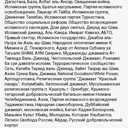
Дагестана, База, Асбат аль-Ансар, Священная война,
Исламская группа, Братья-мусульмане, Партия исламского
освобождения, Лашкар-И-Тайба, Исламская группа,
Движение Талибан, Исламская партия Туркестана,
Общество социальных реформ, Общество возрождения
исламского наследия, Дом двух святых, Джунд аш-Шам,
Исламский джихад, Аль-Каида, Имарат Кавказ, АБТО,
Правый сектор, Исламское государство, Джабха аль-
Нусра ли-Ахль аш-Шам, Народное ополчение имени К.
Минина и Д. Пожарского, Аджр от Аллаха Субхану уа
Тагьаля SHAM, АУМ Синрике, Муджахеды джамаата Ат-
Тавхида Валь-Джихад, Чистопольский Джамаат, Рохнамо
ба суи давлати исломи, Террористическое сообщество
Сеть, Катиба Таухид валь-Джихад, Хайят Тахрир аш-Шам,
Ахлю Сунна Валь Джамаа, National Socialism/White Power,
Артподготовка, Религиозная группа “Джамаат “Красный
пахарь”, Колумбайн, Хатлонский джамаат, Мусульманская
религиозная группа п. Кушкуль г. Оренбург, Крымско-
татарский добровольческий батальон имени Номана
Челебиджихана, Азов, Партия исламского возрождения
Таджикистана, Народная самооборона, Дуббайский
джамаат, московская ячейка, Батал-Хаджи Белхороев,
Маньяки Культ Убийц, Молодёжь Которая Улыбается,
Легион Свобода России, Айдар, Русский добровольческий
корпус