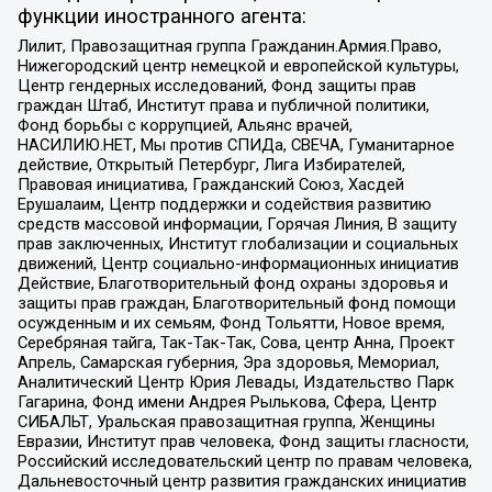
функции иностранного агента:
Лилит, Правозащитная группа Гражданин.Армия.Право,
Нижегородский центр немецкой и европейской культуры,
Центр гендерных исследований, Фонд защиты прав
граждан Штаб, Институт права и публичной политики,
Фонд борьбы с коррупцией, Альянс врачей,
НАСИЛИЮ.НЕТ, Мы против СПИДа, СВЕЧА, Гуманитарное
действие, Открытый Петербург, Лига Избирателей,
Правовая инициатива, Гражданский Союз, Хасдей
Ерушалаим, Центр поддержки и содействия развитию
средств массовой информации, Горячая Линия, В защиту
прав заключенных, Институт глобализации и социальных
движений, Центр социально-информационных инициатив
Действие, Благотворительный фонд охраны здоровья и
защиты прав граждан, Благотворительный фонд помощи
осужденным и их семьям, Фонд Тольятти, Новое время,
Серебряная тайга, Так-Так-Так, Сова, центр Анна, Проект
Апрель, Самарская губерния, Эра здоровья, Мемориал,
Аналитический Центр Юрия Левады, Издательство Парк
Гагарина, Фонд имени Андрея Рылькова, Сфера, Центр
СИБАЛЬТ, Уральская правозащитная группа, Женщины
Евразии, Институт прав человека, Фонд защиты гласности,
Российский исследовательский центр по правам человека,
Дальневосточный центр развития гражданских инициатив