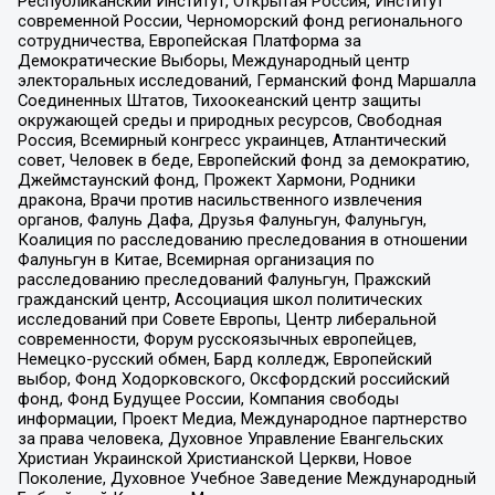
Республиканский Институт, Открытая Россия, Институт
современной России, Черноморский фонд регионального
сотрудничества, Европейская Платформа за
Демократические Выборы, Международный центр
электоральных исследований, Германский фонд Маршалла
Соединенных Штатов, Тихоокеанский центр защиты
окружающей среды и природных ресурсов, Свободная
Россия, Всемирный конгресс украинцев, Атлантический
совет, Человек в беде, Европейский фонд за демократию,
Джеймстаунский фонд, Прожект Хармони, Родники
дракона, Врачи против насильственного извлечения
органов, Фалунь Дафа, Друзья Фалуньгун, Фалуньгун,
Коалиция по расследованию преследования в отношении
Фалуньгун в Китае, Всемирная организация по
расследованию преследований Фалуньгун, Пражский
гражданский центр, Ассоциация школ политических
исследований при Совете Европы, Центр либеральной
современности, Форум русскоязычных европейцев,
Немецко-русский обмен, Бард колледж, Европейский
выбор, Фонд Ходорковского, Оксфордский российский
фонд, Фонд Будущее России, Компания свободы
информации, Проект Медиа, Международное партнерство
за права человека, Духовное Управление Евангельских
Христиан Украинской Христианской Церкви, Новое
Поколение, Духовное Учебное Заведение Международный