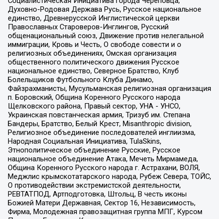
Социалистическая Инициатива города Череповца,
Духовно-Родовая Держава Русь, Русское национальное
единство, Древнерусской Инглистической церкви
Православных Староверов-Инглингов, Русский
общенациональный союз, Движение против нелегальной
иммиграции, Кровь и Честь, О свободе совести и о
религиозных объединениях, Омская организация
общественного политического движения Русское
национальное единство, Северное Братство, Клуб
Болельщиков Футбольного Клуба Динамо,
Файзрахманисты, Мусульманская религиозная организация
п. Боровский, Община Коренного Русского народа
Щелковского района, Правый сектор, УНА - УНСО,
Украинская повстанческая армия, Тризуб им. Степана
Бандеры, Братство, Белый Крест, Misanthropic division,
Религиозное объединение последователей инглиизма,
Народная Социальная Инициатива, TulaSkins,
Этнополитическое объединение Русские, Русское
национальное объединение Атака, Мечеть Мирмамеда,
Община Коренного Русского народа г. Астрахани, ВОЛЯ,
Меджлис крымскотатарского народа, Рубеж Севера, ТОЙС,
О противодействии экстремистской деятельности,
РЕВТАТПОД, Артподготовка, Штольц, В честь иконы
Божией Матери Державная, Сектор 16, Независимость,
Фирма, Молодежная правозащитная группа МПГ, Курсом