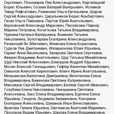
Сергеевич, Пономарев Лев Александрович, Каргалицкий
Борис Юльевич, Созаев Валерий Валерьевич, Исламов
Тимур Рифгатович, Романова Ольга Евгеньевна, Щаров
Сергей Алексадрович, Цирульников Борис Альбертович,
Гасан Ольга Павловна, Паутов Юрий Анатольевич,
Верховский Александр Маркович, Пислакова-Паркер
Марина Петровна, Кочеткова Татьяна Владимировна,
Чуркина Наталья Валерьевна, Акимова Татьяна
Николаевна, Золотарева Екатерина Александровна,
Рачинский Ян Збигневич, Жемкова Елена Борисовна,
Гудков Лев Дмитриевич, Илларионова Юлия Юрьевна,
Саранг Анна Васильевна, Захарова Светлана Сергеевна,
Аверин Владимир Анатольевич, Щур Татьяна Михайловна,
Щур Николай Алексеевич, Блинушов Андрей Юрьевич,
Мосин Алексей Геннадьевич, Гефтер Валентин Михайлович,
Симонов Алексей Кириллович, Флиге Ирина Анатольевна,
Мельникова Валентина Дмитриевна, Вититинова Елена
Владимировна, Баженова Светлана Куприяновна,
Максимов Сергей Владимирович, Беляев Сергей Иванович,
Голубева Елена Николаевна, Ганнушкина Светлана
Алексеевна, Закс Елена Владимировна, Буртина Елена
Юрьевна, Гендель Людмила Залмановна, Кокорина
Екатерина Алексеевна, Шуманов Илья Вячеславович,
Арапова Галина Юрьевна, Свечников Анатолий Мариевич,
Прохоров Вадим Юрьевич, Шахова Елена Владимировна,