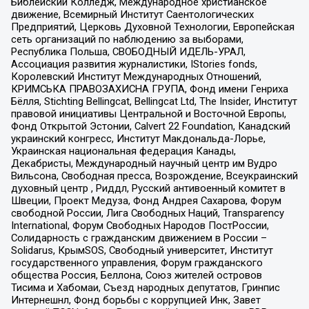
Библейский Колледж, Международное христианское
движение, Всемирный Институт Саентологических
Предприятий, Церковь Духовной Технологии, Европейская
сеть организаций по наблюдению за выборами,
Республика Польша, СВОБОДНЫЙ ИДЕЛЬ-УРАЛ,
Ассоциация развития журналистики, IStories fonds,
Королевский Институт Международных Отношений,
КРИМСЬКА ПРАВОЗАХИСНА ГРУПА, Фонд имени Генриха
Бёлля, Stichting Bellingcat, Bellingcat Ltd, The Insider, Институт
правовой инициативы Центральной и Восточной Европы,
Фонд Открытой Эстонии, Calvert 22 Foundation, Канадский
украинский конгресс, Институт Макдональда-Лорье,
Украинская национальная федерация Канады,
Декабристы, Международный научный центр им Вудро
Вильсона, Свободная пресса, Возрождение, Всеукраинский
духовный центр , Риддл, Русский антивоенный комитет в
Швеции, Проект Медуза, Фонд Андрея Сахарова, Форум
свободной России, Лига Свободных Наций, Transparеncy
International, Форум Свободных Народов ПостРоссии,
Солидарность с гражданским движением в России –
Solidarus, КрымSOS, Свободный университет, Институт
государственного управления, Форум гражданского
общества Россия, Беллона, Союз жителей островов
Тисима и Хабомаи, Съезд народных депутатов, Гринпис
Интернешнл, Фонд борьбы с коррупцией Инк, Завет