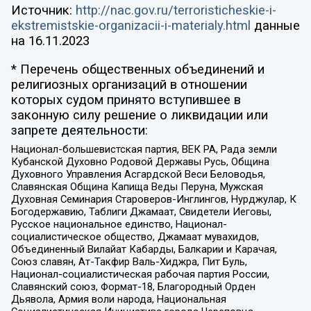
Источник:
http://nac.gov.ru/terroristicheskie-i-
ekstremistskie-organizacii-i-materialy.html
данные
на
16.11.2023
* Перечень общественных объединений и
религиозных организаций в отношении
которых судом принято вступившее в
законную силу решение о ликвидации или
запрете деятельности:
Национал-большевистская партия, ВЕК РА, Рада земли
Кубанской Духовно Родовой Державы Русь, Община
Духовного Управления Асгардской Веси Беловодья,
Славянская Община Капища Веды Перуна, Мужская
Духовная Семинария Староверов-Инглингов, Нурджулар, К
Богодержавию, Таблиги Джамаат, Свидетели Иеговы,
Русское национальное единство, Национал-
социалистическое общество, Джамаат мувахидов,
Объединенный Вилайат Кабарды, Балкарии и Карачая,
Союз славян, Ат-Такфир Валь-Хиджра, Пит Буль,
Национал-социалистическая рабочая партия России,
Славянский союз, Формат-18, Благородный Орден
Дьявола, Армия воли народа, Национальная