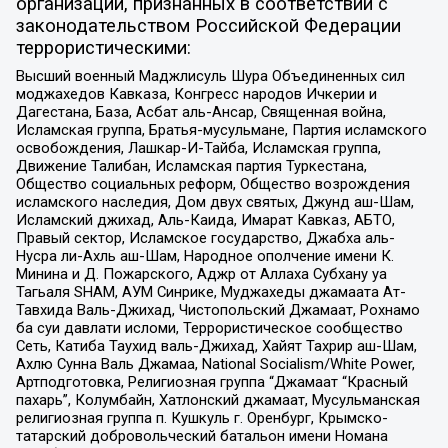
организаций, признанных в соответствии с
законодательством Российской Федерации
террористическими:
Высший военный Маджлисуль Шура Объединенных сил
моджахедов Кавказа, Конгресс народов Ичкерии и
Дагестана, База, Асбат аль-Ансар, Священная война,
Исламская группа, Братья-мусульмане, Партия исламского
освобождения, Лашкар-И-Тайба, Исламская группа,
Движение Талибан, Исламская партия Туркестана,
Общество социальных реформ, Общество возрождения
исламского наследия, Дом двух святых, Джунд аш-Шам,
Исламский джихад, Аль-Каида, Имарат Кавказ, АБТО,
Правый сектор, Исламское государство, Джабха аль-
Нусра ли-Ахль аш-Шам, Народное ополчение имени К.
Минина и Д. Пожарского, Аджр от Аллаха Субхану уа
Тагьаля SHAM, АУМ Синрике, Муджахеды джамаата Ат-
Тавхида Валь-Джихад, Чистопольский Джамаат, Рохнамо
ба суи давлати исломи, Террористическое сообщество
Сеть, Катиба Таухид валь-Джихад, Хайят Тахрир аш-Шам,
Ахлю Сунна Валь Джамаа, National Socialism/White Power,
Артподготовка, Религиозная группа “Джамаат “Красный
пахарь”, Колумбайн, Хатлонский джамаат, Мусульманская
религиозная группа п. Кушкуль г. Оренбург, Крымско-
татарский добровольческий батальон имени Номана