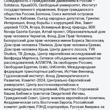
Солидарность с гражданским движением в России –
Solidarus, КрымSOS, Свободный университет, Институт
государственного управления, Форум гражданского
общества Россия, Беллона, Союз жителей островов
Тисима и Хабомаи, Съезд народных депутатов, Гринпис
Интернешнл, Фонд борьбы с коррупцией Инк, Завет
церквей TCCN, Агора, Всемирный фонд природы, BDR
Novaja Gazeta-Europe, Алтай проект, Образовательный дом
прав человека Чернигов, Фонд Дом Прав Человека,
Белорусский дом прав человека имени Бориса Звозскова,
Дом прав человека Тбилиси, Дом прав человека Ереван,
Дом прав человека Крым, Центр дикого лосося, TVR
Studios, ТВ Дождь, Центр европейских исследований им
Вилфрида Мартенса, Сетевое объединение журналистов
расследователей, АЛЛАТРА, За свободную Россию,
Свободная Бурятия, Uralic, UnKremlin, Международная
федерация транспортных рабочих, ИстЧам Финланд,
Гудзоновский институт, Фонд Демократического
Развития, Комитет-2024, Центрально-Европейский
университет, Центр восточноевропейских и
международных исследований, Общество Сторожевой
башни, Библии и трактатов Свидетелей Иеговы,
Гражданский Совет, Центр анализа европейской политики,
Академическая сеть Восточная Европа, Российский
комитет действия, РЭНД корпорейшн, Русская Америка за