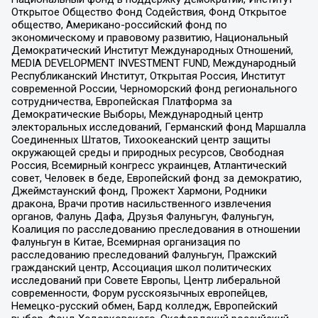
Открытое Общество Фонд Содействия, Фонд Открытое
общество, Американо-российский фонд по
экономическому и правовому развитию, Национальный
Демократический Институт Международных Отношений,
MEDIA DEVELOPMENT INVESTMENT FUND, Международный
Республиканский Институт, Открытая Россия, Институт
современной России, Черноморский фонд регионального
сотрудничества, Европейская Платформа за
Демократические Выборы, Международный центр
электоральных исследований, Германский фонд Маршалла
Соединенных Штатов, Тихоокеанский центр защиты
окружающей среды и природных ресурсов, Свободная
Россия, Всемирный конгресс украинцев, Атлантический
совет, Человек в беде, Европейский фонд за демократию,
Джеймстаунский фонд, Прожект Хармони, Родники
дракона, Врачи против насильственного извлечения
органов, Фалунь Дафа, Друзья Фалуньгун, Фалуньгун,
Коалиция по расследованию преследования в отношении
Фалуньгун в Китае, Всемирная организация по
расследованию преследований Фалуньгун, Пражский
гражданский центр, Ассоциация школ политических
исследований при Совете Европы, Центр либеральной
современности, Форум русскоязычных европейцев,
Немецко-русский обмен, Бард колледж, Европейский