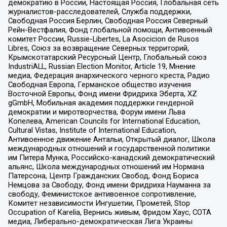
демократию в России, Настоящая Россия, Глобальная сеть
журналистов-расследователей, Служба поддержки,
Свободная Россия Берлин, Свободная Россия Северный
Рейн-Вестфалия, Фонд глобальной помощи, Антивоенный
комитет России, Russie-Libertes, La Asocicion de Rusos
Libres, Союз за возвращение Северных территорий,
Крымскотатарский Ресурсный Центр, Глобальный союз
IndustriALL, Russian Election Monitor, Article 19, Мнение
медиа, Федерация анархического черного креста, Радио
Свободная Европа, Германское общество изучения
Восточной Европы, Фонд имени Фридриха Эберта, XZ
gGmbH, Мобильная академия поддержки гендерной
демократии и миротворчества, Форум имени Льва
Копелева, American Councils for International Education,
Cultural Vistas, Institute of International Education,
Антивоенное движение Антальи, Открытый диалог, Школа
международных отношений и государственной политики
им Питера Мунка, Российско-канадский демократический
альянс, Школа международных отношений им Нормана
Патерсона, Центр Гражданских Свобод, Фонд Бориса
Немцова за Свободу, Фонд имени Фридриха Науманна за
свободу, Феминистское антивоенное сопротивление,
Комитет независимости Ингушетии, Прометей, Stop
Occupation of Karelia, Вернись живым, Фридом Хаус, СОТА
медиа, Либерально-демократическая Лига Украины