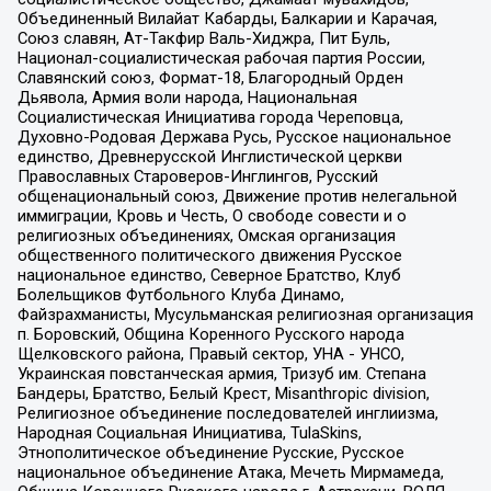
Объединенный Вилайат Кабарды, Балкарии и Карачая,
Союз славян, Ат-Такфир Валь-Хиджра, Пит Буль,
Национал-социалистическая рабочая партия России,
Славянский союз, Формат-18, Благородный Орден
Дьявола, Армия воли народа, Национальная
Социалистическая Инициатива города Череповца,
Духовно-Родовая Держава Русь, Русское национальное
единство, Древнерусской Инглистической церкви
Православных Староверов-Инглингов, Русский
общенациональный союз, Движение против нелегальной
иммиграции, Кровь и Честь, О свободе совести и о
религиозных объединениях, Омская организация
общественного политического движения Русское
национальное единство, Северное Братство, Клуб
Болельщиков Футбольного Клуба Динамо,
Файзрахманисты, Мусульманская религиозная организация
п. Боровский, Община Коренного Русского народа
Щелковского района, Правый сектор, УНА - УНСО,
Украинская повстанческая армия, Тризуб им. Степана
Бандеры, Братство, Белый Крест, Misanthropic division,
Религиозное объединение последователей инглиизма,
Народная Социальная Инициатива, TulaSkins,
Этнополитическое объединение Русские, Русское
национальное объединение Атака, Мечеть Мирмамеда,