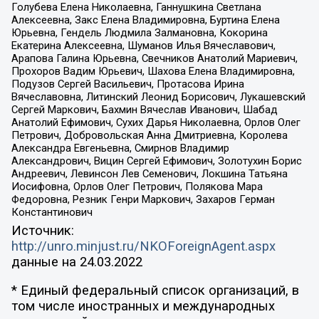
Голубева Елена Николаевна, Ганнушкина Светлана
Алексеевна, Закс Елена Владимировна, Буртина Елена
Юрьевна, Гендель Людмила Залмановна, Кокорина
Екатерина Алексеевна, Шуманов Илья Вячеславович,
Арапова Галина Юрьевна, Свечников Анатолий Мариевич,
Прохоров Вадим Юрьевич, Шахова Елена Владимировна,
Подузов Сергей Васильевич, Протасова Ирина
Вячеславовна, Литинский Леонид Борисович, Лукашевский
Сергей Маркович, Бахмин Вячеслав Иванович, Шабад
Анатолий Ефимович, Сухих Дарья Николаевна, Орлов Олег
Петрович, Добровольская Анна Дмитриевна, Королева
Александра Евгеньевна, Смирнов Владимир
Александрович, Вицин Сергей Ефимович, Золотухин Борис
Андреевич, Левинсон Лев Семенович, Локшина Татьяна
Иосифовна, Орлов Олег Петрович, Полякова Мара
Федоровна, Резник Генри Маркович, Захаров Герман
Константинович
Источник:
http://unro.minjust.ru/NKOForeignAgent.aspx
данные на
24.03.2022
* Единый федеральный список организаций, в
том числе иностранных и международных