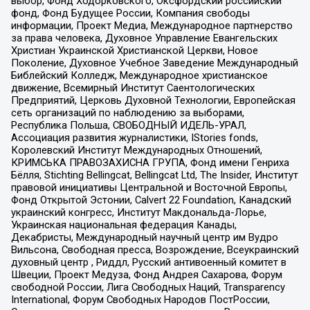
выбор, Фонд Ходорковского, Оксфордский российский
фонд, Фонд Будущее России, Компания свободы
информации, Проект Медиа, Международное партнерство
за права человека, Духовное Управление Евангельских
Христиан Украинской Христианской Церкви, Новое
Поколение, Духовное Учебное Заведение Международный
Библейский Колледж, Международное христианское
движение, Всемирный Институт Саентологических
Предприятий, Церковь Духовной Технологии, Европейская
сеть организаций по наблюдению за выборами,
Республика Польша, СВОБОДНЫЙ ИДЕЛЬ-УРАЛ,
Ассоциация развития журналистики, IStories fonds,
Королевский Институт Международных Отношений,
КРИМСЬКА ПРАВОЗАХИСНА ГРУПА, Фонд имени Генриха
Бёлля, Stichting Bellingcat, Bellingcat Ltd, The Insider, Институт
правовой инициативы Центральной и Восточной Европы,
Фонд Открытой Эстонии, Calvert 22 Foundation, Канадский
украинский конгресс, Институт Макдональда-Лорье,
Украинская национальная федерация Канады,
Декабристы, Международный научный центр им Вудро
Вильсона, Свободная пресса, Возрождение, Всеукраинский
духовный центр , Риддл, Русский антивоенный комитет в
Швеции, Проект Медуза, Фонд Андрея Сахарова, Форум
свободной России, Лига Свободных Наций, Transparеncy
International, Форум Свободных Народов ПостРоссии,