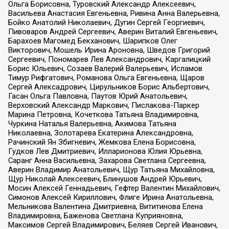
Ольга Борисовна, Туровский Александр Алексеевич,
Васильева Анастасия Евгеньевна, Ривина Анна Валерьевна,
Бойко Анатолий Николаевич, Дугин Сергей Георгиевич,
Пивоваров Андрей Сергеевич, Аверин Виталий Евгеньевич,
Барахоев Магомед Бекханович, Шарипков Олег
Викторович, Мошель Ирина Ароновна, Шведов Григорий
Сергеевич, Пономарев Лев Александрович, Каргалицкий
Борис Юльевич, Созаев Валерий Валерьевич, Исламов
Тимур Рифгатович, Романова Ольга Евгеньевна, Щаров
Сергей Алексадрович, Цирульников Борис Альбертович,
Гасан Ольга Павловна, Паутов Юрий Анатольевич,
Верховский Александр Маркович, Пислакова-Паркер
Марина Петровна, Кочеткова Татьяна Владимировна,
Чуркина Наталья Валерьевна, Акимова Татьяна
Николаевна, Золотарева Екатерина Александровна,
Рачинский Ян Збигневич, Жемкова Елена Борисовна,
Гудков Лев Дмитриевич, Илларионова Юлия Юрьевна,
Саранг Анна Васильевна, Захарова Светлана Сергеевна,
Аверин Владимир Анатольевич, Щур Татьяна Михайловна,
Щур Николай Алексеевич, Блинушов Андрей Юрьевич,
Мосин Алексей Геннадьевич, Гефтер Валентин Михайлович,
Симонов Алексей Кириллович, Флиге Ирина Анатольевна,
Мельникова Валентина Дмитриевна, Вититинова Елена
Владимировна, Баженова Светлана Куприяновна,
Максимов Сергей Владимирович, Беляев Сергей Иванович,