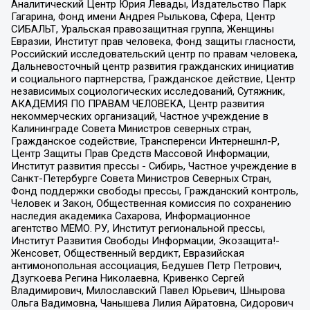
Аналитический Центр Юрия Левады, Издательство Парк
Гагарина, Фонд имени Андрея Рылькова, Сфера, Центр
СИБАЛЬТ, Уральская правозащитная группа, Женщины
Евразии, Институт прав человека, Фонд защиты гласности,
Российский исследовательский центр по правам человека,
Дальневосточный центр развития гражданских инициатив
и социального партнерства, Гражданское действие, Центр
независимых социологических исследований, Сутяжник,
АКАДЕМИЯ ПО ПРАВАМ ЧЕЛОВЕКА, Центр развития
некоммерческих организаций, Частное учреждение в
Калининграде Совета Министров северных стран,
Гражданское содействие, Трансперенси Интернешнл-Р,
Центр Защиты Прав Средств Массовой Информации,
Институт развития прессы - Сибирь, Частное учреждение в
Санкт-Петербурге Совета Министров Северных Стран,
Фонд поддержки свободы прессы, Гражданский контроль,
Человек и Закон, Общественная комиссия по сохранению
наследия академика Сахарова, Информационное
агентство МЕМО. РУ, Институт региональной прессы,
Институт Развития Свободы Информации, Экозащита!-
Женсовет, Общественный вердикт, Евразийская
антимонопольная ассоциация, Бедушев Петр Петрович,
Дзугкоева Регина Николаевна, Кривенко Сергей
Владимирович, Милославский Павел Юрьевич, Шнырова
Ольга Вадимовна, Чанышева Лилия Айратовна, Сидорович