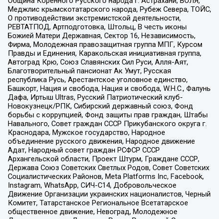
Община Коренного Русского народа г. Астрахани, ВОЛЯ,
Меджлис крымскотатарского народа, Рубеж Севера, ТОЙС,
О противодействии экстремистской деятельности,
РЕВТАТПОД, Артподготовка, Штольц, В честь иконы
Божией Матери Державная, Сектор 16, Независимость,
Фирма, Молодежная правозащитная группа МПГ, Курсом
Правды и Единения, Каракольская инициативная группа,
Автоград Крю, Союз Славянских Сил Руси, Алля-Аят,
Благотворительный пансионат Ак Умут, Русская
республика Русь, Арестантское уголовное единство,
Башкорт, Нация и свобода, Нация и свобода, W.H.С., Фалунь
Дафа, Иртыш Ultras, Русский Патриотический клуб-
Новокузнецк/РПК, Сибирский державный союз, Фонд
борьбы с коррупцией, Фонд защиты прав граждан, Штабы
Навального, Совет граждан СССР Прикубанского округа г.
Краснодара, Мужское государство, Народное
объединение русского движения, Народное движение
Адат, Народный совет граждан РСФСР СССР
Архангельской области, Проект Штурм, Граждане СССР,
Держава Союз Советских Светлых Родов, Совет Советских
Социалистических Районов, Meta Platforms Inc, Facebook,
Instagram, WhatsApp, СИЧ-С14, Добровольческое
Движение Организации украинских националистов, Черный
Комитет, Татарстанское Региональное Всетатарское
общественное движение, Невоград, Молодежное