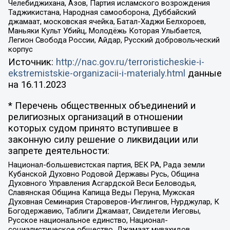
Челебиджихана, Азов, Партия исламского возрождения
Таджикистана, Народная самооборона, Дуббайский
джамаат, московская ячейка, Батал-Хаджи Белхороев,
Маньяки Культ Убийц, Молодёжь Которая Улыбается,
Легион Свобода России, Айдар, Русский добровольческий
корпус
Источник:
http://nac.gov.ru/terroristicheskie-i-
ekstremistskie-organizacii-i-materialy.html
данные
на
16.11.2023
* Перечень общественных объединений и
религиозных организаций в отношении
которых судом принято вступившее в
законную силу решение о ликвидации или
запрете деятельности:
Национал-большевистская партия, ВЕК РА, Рада земли
Кубанской Духовно Родовой Державы Русь, Община
Духовного Управления Асгардской Веси Беловодья,
Славянская Община Капища Веды Перуна, Мужская
Духовная Семинария Староверов-Инглингов, Нурджулар, К
Богодержавию, Таблиги Джамаат, Свидетели Иеговы,
Русское национальное единство, Национал-
социалистическое общество, Джамаат мувахидов,