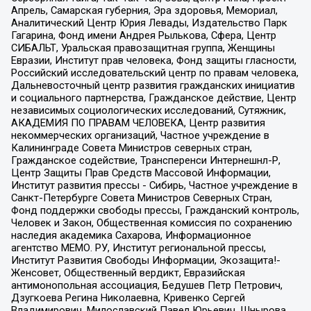
Апрель, Самарская губерния, Эра здоровья, Мемориал,
Аналитический Центр Юрия Левады, Издательство Парк
Гагарина, Фонд имени Андрея Рылькова, Сфера, Центр
СИБАЛЬТ, Уральская правозащитная группа, Женщины
Евразии, Институт прав человека, Фонд защиты гласности,
Российский исследовательский центр по правам человека,
Дальневосточный центр развития гражданских инициатив
и социального партнерства, Гражданское действие, Центр
независимых социологических исследований, Сутяжник,
АКАДЕМИЯ ПО ПРАВАМ ЧЕЛОВЕКА, Центр развития
некоммерческих организаций, Частное учреждение в
Калининграде Совета Министров северных стран,
Гражданское содействие, Трансперенси Интернешнл-Р,
Центр Защиты Прав Средств Массовой Информации,
Институт развития прессы - Сибирь, Частное учреждение в
Санкт-Петербурге Совета Министров Северных Стран,
Фонд поддержки свободы прессы, Гражданский контроль,
Человек и Закон, Общественная комиссия по сохранению
наследия академика Сахарова, Информационное
агентство МЕМО. РУ, Институт региональной прессы,
Институт Развития Свободы Информации, Экозащита!-
Женсовет, Общественный вердикт, Евразийская
антимонопольная ассоциация, Бедушев Петр Петрович,
Дзугкоева Регина Николаевна, Кривенко Сергей
Владимирович, Милославский Павел Юрьевич, Шнырова