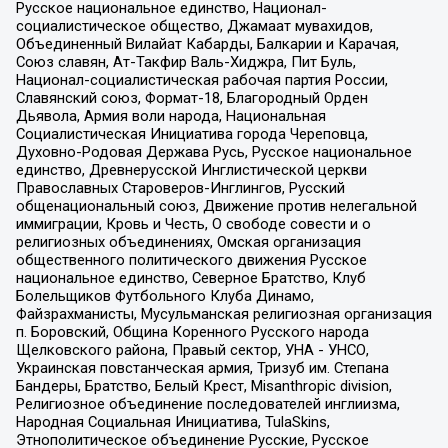
Русское национальное единство, Национал-
социалистическое общество, Джамаат мувахидов,
Объединенный Вилайат Кабарды, Балкарии и Карачая,
Союз славян, Ат-Такфир Валь-Хиджра, Пит Буль,
Национал-социалистическая рабочая партия России,
Славянский союз, Формат-18, Благородный Орден
Дьявола, Армия воли народа, Национальная
Социалистическая Инициатива города Череповца,
Духовно-Родовая Держава Русь, Русское национальное
единство, Древнерусской Инглистической церкви
Православных Староверов-Инглингов, Русский
общенациональный союз, Движение против нелегальной
иммиграции, Кровь и Честь, О свободе совести и о
религиозных объединениях, Омская организация
общественного политического движения Русское
национальное единство, Северное Братство, Клуб
Болельщиков Футбольного Клуба Динамо,
Файзрахманисты, Мусульманская религиозная организация
п. Боровский, Община Коренного Русского народа
Щелковского района, Правый сектор, УНА - УНСО,
Украинская повстанческая армия, Тризуб им. Степана
Бандеры, Братство, Белый Крест, Misanthropic division,
Религиозное объединение последователей инглиизма,
Народная Социальная Инициатива, TulaSkins,
Этнополитическое объединение Русские, Русское