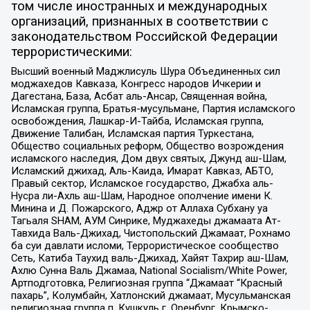
том числе иностранных и международных
организаций, признанных в соответствии с
законодательством Российской Федерации
террористическими:
Высший военный Маджлисуль Шура Объединенных сил
моджахедов Кавказа, Конгресс народов Ичкерии и
Дагестана, База, Асбат аль-Ансар, Священная война,
Исламская группа, Братья-мусульмане, Партия исламского
освобождения, Лашкар-И-Тайба, Исламская группа,
Движение Талибан, Исламская партия Туркестана,
Общество социальных реформ, Общество возрождения
исламского наследия, Дом двух святых, Джунд аш-Шам,
Исламский джихад, Аль-Каида, Имарат Кавказ, АБТО,
Правый сектор, Исламское государство, Джабха аль-
Нусра ли-Ахль аш-Шам, Народное ополчение имени К.
Минина и Д. Пожарского, Аджр от Аллаха Субхану уа
Тагьаля SHAM, АУМ Синрике, Муджахеды джамаата Ат-
Тавхида Валь-Джихад, Чистопольский Джамаат, Рохнамо
ба суи давлати исломи, Террористическое сообщество
Сеть, Катиба Таухид валь-Джихад, Хайят Тахрир аш-Шам,
Ахлю Сунна Валь Джамаа, National Socialism/White Power,
Артподготовка, Религиозная группа “Джамаат “Красный
пахарь”, Колумбайн, Хатлонский джамаат, Мусульманская
религиозная группа п. Кушкуль г. Оренбург, Крымско-