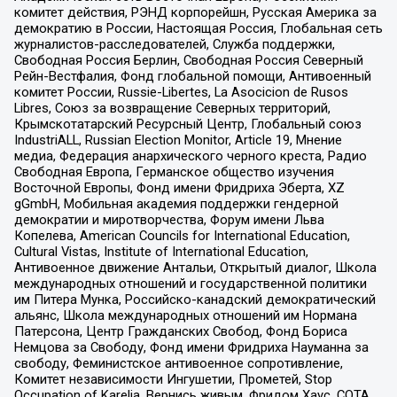
комитет действия, РЭНД корпорейшн, Русская Америка за
демократию в России, Настоящая Россия, Глобальная сеть
журналистов-расследователей, Служба поддержки,
Свободная Россия Берлин, Свободная Россия Северный
Рейн-Вестфалия, Фонд глобальной помощи, Антивоенный
комитет России, Russie-Libertes, La Asocicion de Rusos
Libres, Союз за возвращение Северных территорий,
Крымскотатарский Ресурсный Центр, Глобальный союз
IndustriALL, Russian Election Monitor, Article 19, Мнение
медиа, Федерация анархического черного креста, Радио
Свободная Европа, Германское общество изучения
Восточной Европы, Фонд имени Фридриха Эберта, XZ
gGmbH, Мобильная академия поддержки гендерной
демократии и миротворчества, Форум имени Льва
Копелева, American Councils for International Education,
Cultural Vistas, Institute of International Education,
Антивоенное движение Антальи, Открытый диалог, Школа
международных отношений и государственной политики
им Питера Мунка, Российско-канадский демократический
альянс, Школа международных отношений им Нормана
Патерсона, Центр Гражданских Свобод, Фонд Бориса
Немцова за Свободу, Фонд имени Фридриха Науманна за
свободу, Феминистское антивоенное сопротивление,
Комитет независимости Ингушетии, Прометей, Stop
Occupation of Karelia, Вернись живым, Фридом Хаус, СОТА