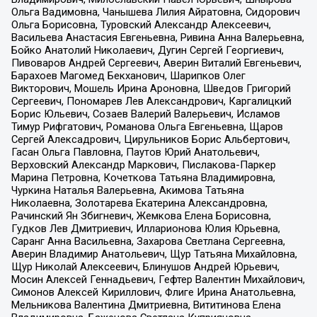
Ольга Вадимовна, Чанышева Лилия Айратовна, Сидорович
Ольга Борисовна, Туровский Александр Алексеевич,
Васильева Анастасия Евгеньевна, Ривина Анна Валерьевна,
Бойко Анатолий Николаевич, Дугин Сергей Георгиевич,
Пивоваров Андрей Сергеевич, Аверин Виталий Евгеньевич,
Барахоев Магомед Бекханович, Шарипков Олег
Викторович, Мошель Ирина Ароновна, Шведов Григорий
Сергеевич, Пономарев Лев Александрович, Каргалицкий
Борис Юльевич, Созаев Валерий Валерьевич, Исламов
Тимур Рифгатович, Романова Ольга Евгеньевна, Щаров
Сергей Алексадрович, Цирульников Борис Альбертович,
Гасан Ольга Павловна, Паутов Юрий Анатольевич,
Верховский Александр Маркович, Пислакова-Паркер
Марина Петровна, Кочеткова Татьяна Владимировна,
Чуркина Наталья Валерьевна, Акимова Татьяна
Николаевна, Золотарева Екатерина Александровна,
Рачинский Ян Збигневич, Жемкова Елена Борисовна,
Гудков Лев Дмитриевич, Илларионова Юлия Юрьевна,
Саранг Анна Васильевна, Захарова Светлана Сергеевна,
Аверин Владимир Анатольевич, Щур Татьяна Михайловна,
Щур Николай Алексеевич, Блинушов Андрей Юрьевич,
Мосин Алексей Геннадьевич, Гефтер Валентин Михайлович,
Симонов Алексей Кириллович, Флиге Ирина Анатольевна,
Мельникова Валентина Дмитриевна, Вититинова Елена