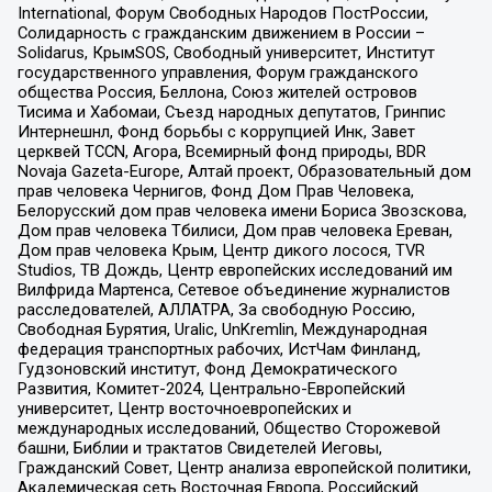
International, Форум Свободных Народов ПостРоссии,
Солидарность с гражданским движением в России –
Solidarus, КрымSOS, Свободный университет, Институт
государственного управления, Форум гражданского
общества Россия, Беллона, Союз жителей островов
Тисима и Хабомаи, Съезд народных депутатов, Гринпис
Интернешнл, Фонд борьбы с коррупцией Инк, Завет
церквей TCCN, Агора, Всемирный фонд природы, BDR
Novaja Gazeta-Europe, Алтай проект, Образовательный дом
прав человека Чернигов, Фонд Дом Прав Человека,
Белорусский дом прав человека имени Бориса Звозскова,
Дом прав человека Тбилиси, Дом прав человека Ереван,
Дом прав человека Крым, Центр дикого лосося, TVR
Studios, ТВ Дождь, Центр европейских исследований им
Вилфрида Мартенса, Сетевое объединение журналистов
расследователей, АЛЛАТРА, За свободную Россию,
Свободная Бурятия, Uralic, UnKremlin, Международная
федерация транспортных рабочих, ИстЧам Финланд,
Гудзоновский институт, Фонд Демократического
Развития, Комитет-2024, Центрально-Европейский
университет, Центр восточноевропейских и
международных исследований, Общество Сторожевой
башни, Библии и трактатов Свидетелей Иеговы,
Гражданский Совет, Центр анализа европейской политики,
Академическая сеть Восточная Европа, Российский