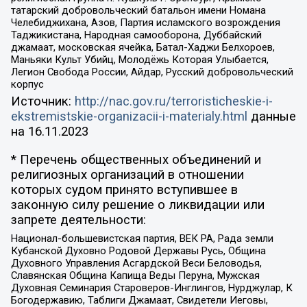
татарский добровольческий батальон имени Номана
Челебиджихана, Азов, Партия исламского возрождения
Таджикистана, Народная самооборона, Дуббайский
джамаат, московская ячейка, Батал-Хаджи Белхороев,
Маньяки Культ Убийц, Молодёжь Которая Улыбается,
Легион Свобода России, Айдар, Русский добровольческий
корпус
Источник:
http://nac.gov.ru/terroristicheskie-i-
ekstremistskie-organizacii-i-materialy.html
данные
на
16.11.2023
* Перечень общественных объединений и
религиозных организаций в отношении
которых судом принято вступившее в
законную силу решение о ликвидации или
запрете деятельности:
Национал-большевистская партия, ВЕК РА, Рада земли
Кубанской Духовно Родовой Державы Русь, Община
Духовного Управления Асгардской Веси Беловодья,
Славянская Община Капища Веды Перуна, Мужская
Духовная Семинария Староверов-Инглингов, Нурджулар, К
Богодержавию, Таблиги Джамаат, Свидетели Иеговы,