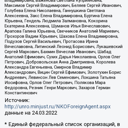
Владимировна, Баженова Светлана Куприяновна,
Максимов Сергей Владимирович, Беляев Сергей Иванович,
Голубева Елена Николаевна, Ганнушкина Светлана
Алексеевна, Закс Елена Владимировна, Буртина Елена
Юрьевна, Гендель Людмила Залмановна, Кокорина
Екатерина Алексеевна, Шуманов Илья Вячеславович,
Арапова Галина Юрьевна, Свечников Анатолий Мариевич,
Прохоров Вадим Юрьевич, Шахова Елена Владимировна,
Подузов Сергей Васильевич, Протасова Ирина
Вячеславовна, Литинский Леонид Борисович, Лукашевский
Сергей Маркович, Бахмин Вячеслав Иванович, Шабад
Анатолий Ефимович, Сухих Дарья Николаевна, Орлов Олег
Петрович, Добровольская Анна Дмитриевна, Королева
Александра Евгеньевна, Смирнов Владимир
Александрович, Вицин Сергей Ефимович, Золотухин Борис
Андреевич, Левинсон Лев Семенович, Локшина Татьяна
Иосифовна, Орлов Олег Петрович, Полякова Мара
Федоровна, Резник Генри Маркович, Захаров Герман
Константинович
Источник:
http://unro.minjust.ru/NKOForeignAgent.aspx
данные на
24.03.2022
* Единый федеральный список организаций, в