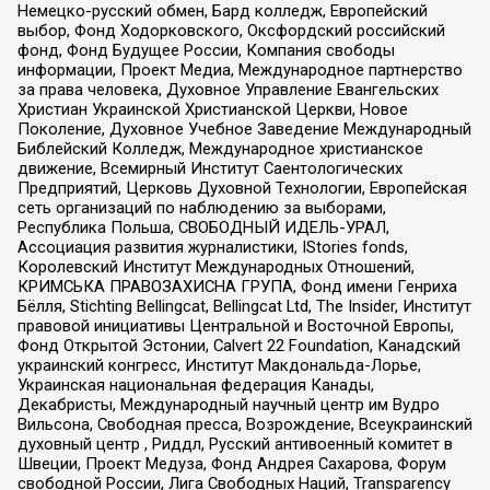
Немецко-русский обмен, Бард колледж, Европейский
выбор, Фонд Ходорковского, Оксфордский российский
фонд, Фонд Будущее России, Компания свободы
информации, Проект Медиа, Международное партнерство
за права человека, Духовное Управление Евангельских
Христиан Украинской Христианской Церкви, Новое
Поколение, Духовное Учебное Заведение Международный
Библейский Колледж, Международное христианское
движение, Всемирный Институт Саентологических
Предприятий, Церковь Духовной Технологии, Европейская
сеть организаций по наблюдению за выборами,
Республика Польша, СВОБОДНЫЙ ИДЕЛЬ-УРАЛ,
Ассоциация развития журналистики, IStories fonds,
Королевский Институт Международных Отношений,
КРИМСЬКА ПРАВОЗАХИСНА ГРУПА, Фонд имени Генриха
Бёлля, Stichting Bellingcat, Bellingcat Ltd, The Insider, Институт
правовой инициативы Центральной и Восточной Европы,
Фонд Открытой Эстонии, Calvert 22 Foundation, Канадский
украинский конгресс, Институт Макдональда-Лорье,
Украинская национальная федерация Канады,
Декабристы, Международный научный центр им Вудро
Вильсона, Свободная пресса, Возрождение, Всеукраинский
духовный центр , Риддл, Русский антивоенный комитет в
Швеции, Проект Медуза, Фонд Андрея Сахарова, Форум
свободной России, Лига Свободных Наций, Transparеncy