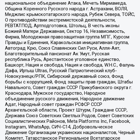
национальное объединение Атака, Мечеть Мирмамеда,
Община Коренного Русского народа г. Астрахани, ВОЛЯ,
Меджлис крымскотатарского народа, Рубеж Севера, ТОЙС,
О противодействии экстремистской деятельности,
РЕВТАТПОД, Артподготовка, Штольц, В честь иконы
Божией Матери Державная, Сектор 16, Независимость,
Фирма, Молодежная правозащитная группа МПГ, Курсом
Правды и Единения, Каракольская инициативная группа,
Автоград Крю, Союз Славянских Сил Руси, Алля-Аят,
Благотворительный пансионат Ак Умут, Русская
республика Русь, Арестантское уголовное единство,
Башкорт, Нация и свобода, Нация и свобода, W.H.С., Фалунь
Дафа, Иртыш Ultras, Русский Патриотический клуб-
Новокузнецк/РПК, Сибирский державный союз, Фонд
борьбы с коррупцией, Фонд защиты прав граждан, Штабы
Навального, Совет граждан СССР Прикубанского округа г.
Краснодара, Мужское государство, Народное
объединение русского движения, Народное движение
Адат, Народный совет граждан РСФСР СССР
Архангельской области, Проект Штурм, Граждане СССР,
Держава Союз Советских Светлых Родов, Совет Советских
Социалистических Районов, Meta Platforms Inc, Facebook,
Instagram, WhatsApp, СИЧ-С14, Добровольческое
Движение Организации украинских националистов, Черный
Комитет, Татарстанское Региональное Всетатарское