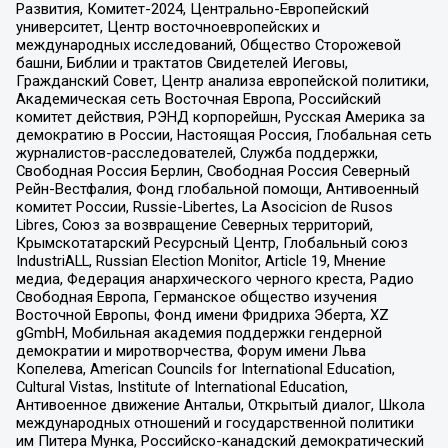
Развития, Комитет-2024, Центрально-Европейский
университет, Центр восточноевропейских и
международных исследований, Общество Сторожевой
башни, Библии и трактатов Свидетелей Иеговы,
Гражданский Совет, Центр анализа европейской политики,
Академическая сеть Восточная Европа, Российский
комитет действия, РЭНД корпорейшн, Русская Америка за
демократию в России, Настоящая Россия, Глобальная сеть
журналистов-расследователей, Служба поддержки,
Свободная Россия Берлин, Свободная Россия Северный
Рейн-Вестфалия, Фонд глобальной помощи, Антивоенный
комитет России, Russie-Libertes, La Asocicion de Rusos
Libres, Союз за возвращение Северных территорий,
Крымскотатарский Ресурсный Центр, Глобальный союз
IndustriALL, Russian Election Monitor, Article 19, Мнение
медиа, Федерация анархического черного креста, Радио
Свободная Европа, Германское общество изучения
Восточной Европы, Фонд имени Фридриха Эберта, XZ
gGmbH, Мобильная академия поддержки гендерной
демократии и миротворчества, Форум имени Льва
Копелева, American Councils for International Education,
Cultural Vistas, Institute of International Education,
Антивоенное движение Антальи, Открытый диалог, Школа
международных отношений и государственной политики
им Питера Мунка, Российско-канадский демократический