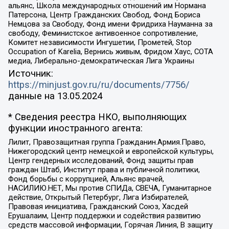
альянс, Школа международных отношений им Нормана
Патерсона, Центр Гражданских Свобод, Фонд Бориса
Немцова за Свободу, Фонд имени Фридриха Науманна за
свободу, Феминистское антивоенное сопротивление,
Комитет независимости Ингушетии, Прометей, Stop
Occupation of Karelia, Вернись живым, Фридом Хаус, СОТА
медиа, Либерально-демократическая Лига Украины
Источник:
https://minjust.gov.ru/ru/documents/7756/
данные на
13.05.2024
* Сведения реестра НКО, выполняющих
функции иностранного агента:
Лилит, Правозащитная группа Гражданин.Армия.Право,
Нижегородский центр немецкой и европейской культуры,
Центр гендерных исследований, Фонд защиты прав
граждан Штаб, Институт права и публичной политики,
Фонд борьбы с коррупцией, Альянс врачей,
НАСИЛИЮ.НЕТ, Мы против СПИДа, СВЕЧА, Гуманитарное
действие, Открытый Петербург, Лига Избирателей,
Правовая инициатива, Гражданский Союз, Хасдей
Ерушалаим, Центр поддержки и содействия развитию
средств массовой информации, Горячая Линия, В защиту